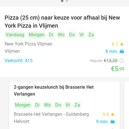
Pizza (25 cm) naar keuze voor afhaal bij New
55%
York Pizza in Vlijmen
Vandaag
Morgen
Di
Wo
Do
Vr
Za
New York Pizza Vlijmen
8.7
star
Vlijmen
8 min.
directions_car
Verkocht: 415
€13
,20
Regulier
€5
,99
2-gangen keuzelunch bij Brasserie Het
23%
Verlangen
Morgen
Di
Wo
Do
Vr
Za
Brasserie Het Verlangen - Guldenberg
9.8
star
Helvoirt
9 min.
directions_car