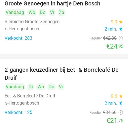
Groote Genoegen in hartje Den Bosch
Vandaag
Wo
Do
Vr
Za
Bierbistro Groote Genoegen
9.0
star
's-Hertogenbosch
2 min.
directions_walk
Verkocht: 283
€42
,30
Regulier
€24
,95
2-gangen keuzediner bij Eet- & Borrelcafé De
37%
Druif
Vandaag
Di
Wo
Do
Vr
Eet- & Borrelcafé De Druif
9.6
star
's-Hertogenbosch
2 min.
directions_walk
Verkocht: 125
€34
,60
Regulier
€21
,75