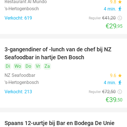
Restaurant Al Mundo
9.8
star
's-Hertogenbosch
4 min.
directions_walk
Verkocht: 619
€41
,20
Regulier
€29
,95
3-gangendiner of -lunch van de chef bij NZ
46%
Seafoodbar in hartje Den Bosch
Di
Wo
Do
Vr
Za
NZ Seafoodbar
9.6
star
's-Hertogenbosch
4 min.
directions_walk
Verkocht: 213
€72
,50
Regulier
€39
,50
Spaans 12-uurtje bij Bar en Bodega De Unie
42%