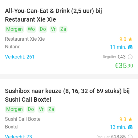
All-You-Can-Eat & Drink (2,5 uur) bij
17%
Restaurant Xie Xie
Morgen
Wo
Do
Vr
Za
Restaurant Xie Xie
9.0
star
Nuland
11 min.
directions_car
Verkocht: 261
€43
Regulier
€35
,90
Sushibox naar keuze (8, 16, 32 of 69 stuks) bij
53%
Sushi Call Boxtel
Morgen
Do
Vr
Za
Sushi Call Boxtel
9.3
star
Boxtel
13 min.
directions_car
Verkocht: 73
€18
,85
Regulier