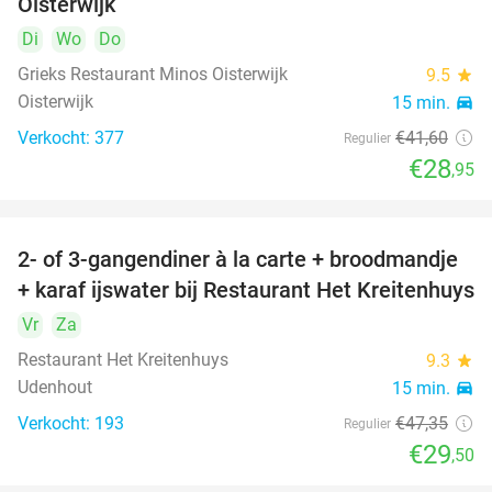
Oisterwijk
Di
Wo
Do
Grieks Restaurant Minos Oisterwijk
9.5
star
Oisterwijk
15 min.
directions_car
Verkocht: 377
€41
,60
Regulier
€28
,95
2- of 3-gangendiner à la carte + broodmandje
38%
+ karaf ijswater bij Restaurant Het Kreitenhuys
Vr
Za
Restaurant Het Kreitenhuys
9.3
star
Udenhout
15 min.
directions_car
Verkocht: 193
€47
,35
Regulier
€29
,50