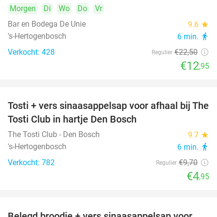
Morgen
Di
Wo
Do
Vr
Bar en Bodega De Unie
9.6
star
's-Hertogenbosch
6 min.
directions_walk
Verkocht: 428
€22
,50
Regulier
€12
,95
Tosti + vers sinaasappelsap voor afhaal bij The
49%
Tosti Club in hartje Den Bosch
The Tosti Club - Den Bosch
9.7
star
's-Hertogenbosch
6 min.
directions_walk
Verkocht: 782
€9
,70
Regulier
€4
,95
Belegd broodje + vers sinaasappelsap voor