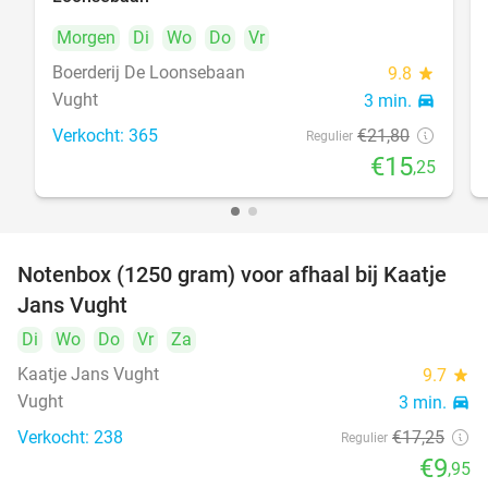
Morgen
Di
Wo
Do
Vr
Boerderij De Loonsebaan
9.8
star
Vught
3 min.
directions_car
Verkocht: 365
€21
,80
Regulier
€15
,25
Notenbox (1250 gram) voor afhaal bij Kaatje
42%
Jans Vught
Di
Wo
Do
Vr
Za
Kaatje Jans Vught
9.7
star
Vught
3 min.
directions_car
Verkocht: 238
€17
,25
Regulier
€9
,95