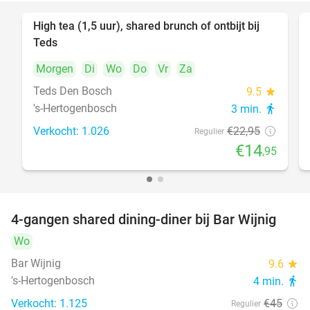
High tea (1,5 uur), shared brunch of ontbijt bij
35%
Teds
Morgen
Di
Wo
Do
Vr
Za
Teds Den Bosch
9.5
star
's-Hertogenbosch
3 min.
directions_walk
Verkocht: 1.026
€22
,95
Regulier
€14
,95
4-gangen shared dining-diner bij Bar Wijnig
45%
Wo
Bar Wijnig
9.6
star
's-Hertogenbosch
4 min.
directions_walk
Verkocht: 1.125
€45
Regulier