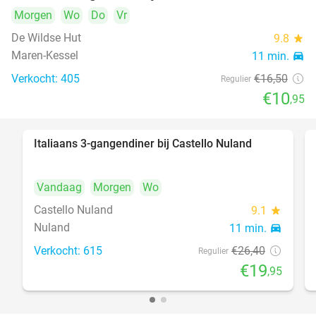
Morgen
Wo
Do
Vr
De Wildse Hut
9.8
star
Maren-Kessel
11 min.
directions_car
Verkocht: 405
€16
,50
Regulier
€10
,95
Italiaans 3-gangendiner bij Castello Nuland
24%
Vandaag
Morgen
Wo
Castello Nuland
9.1
star
Nuland
11 min.
directions_car
Verkocht: 615
€26
,40
Regulier
€19
,95