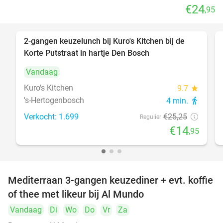
€24
,95
2-gangen keuzelunch bij Kuro's Kitchen bij de
41%
Korte Putstraat in hartje Den Bosch
Vandaag
Kuro's Kitchen
9.7
star
's-Hertogenbosch
4 min.
directions_walk
Verkocht: 1.699
€25
,25
Regulier
€14
,95
Mediterraan 3-gangen keuzediner + evt. koffie
27%
of thee met likeur bij Al Mundo
Vandaag
Di
Wo
Do
Vr
Za