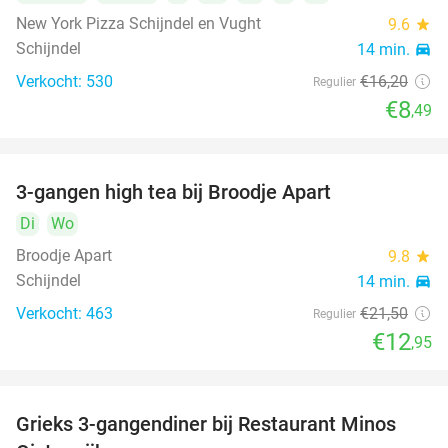
New York Pizza Schijndel en Vught
9.6
star
Schijndel
14 min.
directions_car
Verkocht: 530
€16
,20
Regulier
€8
,49
3-gangen high tea bij Broodje Apart
40%
Di
Wo
Broodje Apart
9.8
star
Schijndel
14 min.
directions_car
Verkocht: 463
€21
,50
Regulier
€12
,95
Grieks 3-gangendiner bij Restaurant Minos
30%