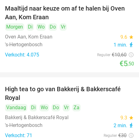
Maaltijd naar keuze om af te halen bij Oven
48%
Aan, Kom Eraan
Morgen
Di
Wo
Do
Vr
Oven Aan, Kom Eraan
9.6
star
's-Hertogenbosch
1 min.
directions_walk
Verkocht: 4.075
€10
,60
Regulier
€5
,50
High tea to go van Bakkerij & Bakkerscafé
40%
Royal
Vandaag
Di
Wo
Do
Vr
Za
Bakkerij & Bakkerscafé Royal
9.3
star
's-Hertogenbosch
2 min.
directions_walk
Verkocht: 71
€30
Regulier