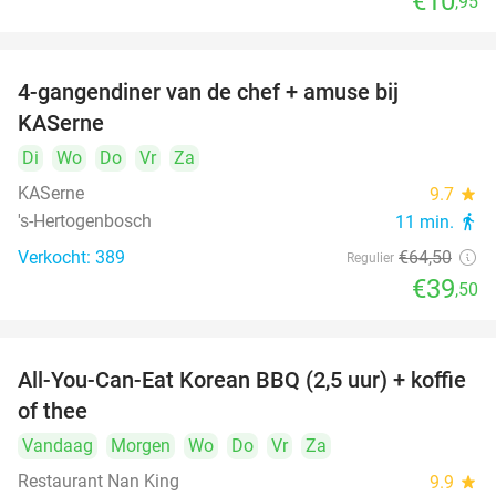
€10
,95
4-gangendiner van de chef + amuse bij
39%
KASerne
Di
Wo
Do
Vr
Za
KASerne
9.7
star
's-Hertogenbosch
11 min.
directions_walk
Verkocht: 389
€64
,50
Regulier
€39
,50
All-You-Can-Eat Korean BBQ (2,5 uur) + koffie
26%
of thee
Vandaag
Morgen
Wo
Do
Vr
Za
Restaurant Nan King
9.9
star