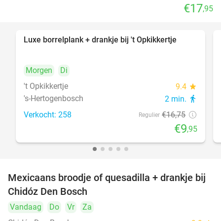
€17
,95
Luxe borrelplank + drankje bij 't Opkikkertje
41%
Morgen
Di
't Opkikkertje
9.4
star
's-Hertogenbosch
2 min.
directions_walk
Verkocht: 258
€16
,75
Regulier
€9
,95
Mexicaans broodje of quesadilla + drankje bij
37%
Chidóz Den Bosch
Vandaag
Do
Vr
Za