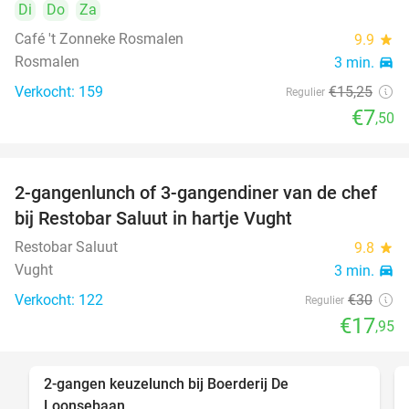
Di
Do
Za
Café 't Zonneke Rosmalen
9.9
star
Rosmalen
3 min.
directions_car
Verkocht: 159
€15
,25
Regulier
€7
,50
2-gangenlunch of 3-gangendiner van de chef
40%
bij Restobar Saluut in hartje Vught
Restobar Saluut
9.8
star
Vught
3 min.
directions_car
Verkocht: 122
€30
Regulier
€17
,95
2-gangen keuzelunch bij Boerderij De
30%
Loonsebaan