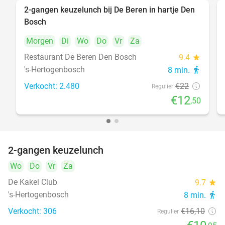
2-gangen keuzelunch bij De Beren in hartje Den
43%
Bosch
Morgen
Di
Wo
Do
Vr
Za
Restaurant De Beren Den Bosch
9.4
star
's-Hertogenbosch
8 min.
directions_walk
Verkocht: 2.480
€22
Regulier
€12
,50
2-gangen keuzelunch
32%
Wo
Do
Vr
Za
De Kakel Club
9.7
star
's-Hertogenbosch
8 min.
directions_walk
Verkocht: 306
€16
,10
Regulier