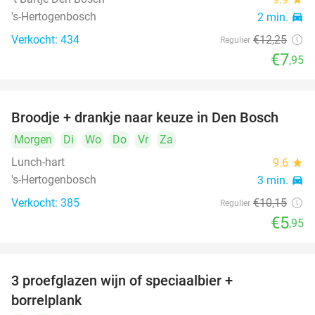
's-Hertogenbosch
2 min.
directions_car
Verkocht: 434
€12
,25
Regulier
€7
,95
Broodje + drankje naar keuze in Den Bosch
41%
Morgen
Di
Wo
Do
Vr
Za
Lunch-hart
9.6
star
's-Hertogenbosch
3 min.
directions_car
Verkocht: 385
€10
,15
Regulier
€5
,95
3 proefglazen wijn of speciaalbier +
51%
borrelplank