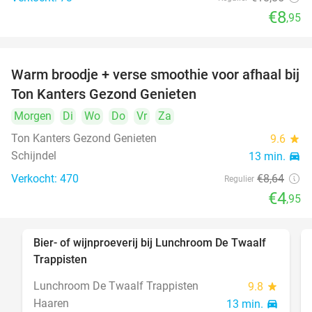
€8
,95
Warm broodje + verse smoothie voor afhaal bij
43%
Ton Kanters Gezond Genieten
Morgen
Di
Wo
Do
Vr
Za
Ton Kanters Gezond Genieten
9.6
star
Schijndel
13 min.
directions_car
Verkocht: 470
€8
,64
Regulier
€4
,95
Bier- of wijnproeverij bij Lunchroom De Twaalf
40%
Trappisten
Lunchroom De Twaalf Trappisten
9.8
star
Haaren
13 min.
directions_car