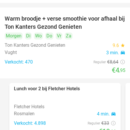
Warm broodje + verse smoothie voor afhaal bij
43%
Ton Kanters Gezond Genieten
Morgen
Di
Wo
Do
Vr
Za
Ton Kanters Gezond Genieten
9.6
star
Vught
3 min.
directions_car
Verkocht: 470
€8
,64
Regulier
€4
,95
Lunch voor 2 bij Fletcher Hotels
40%
Fletcher Hotels
Rosmalen
4 min.
directions_car
Verkocht: 4.898
€33
Regulier