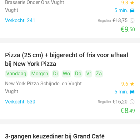
Brasserie Onder Ons Vught
9.8
star
Vught
5 min.
directions_car
Verkocht: 241
€13
,75
Regulier
€9
,50
Pizza (25 cm) + bijgerecht of fris voor afhaal
48%
bij New York Pizza
Vandaag
Morgen
Di
Wo
Do
Vr
Za
New York Pizza Schijndel en Vught
9.6
star
Vught
5 min.
directions_car
Verkocht: 530
€16
,20
Regulier
€8
,49
3-gangen keuzediner bij Grand Café
26%