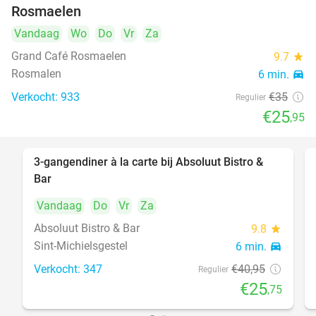
Rosmaelen
Vandaag
Wo
Do
Vr
Za
Grand Café Rosmaelen
9.7
star
Rosmalen
6 min.
directions_car
Verkocht: 933
€35
Regulier
€25
,95
3-gangendiner à la carte bij Absoluut Bistro &
37%
Bar
Vandaag
Do
Vr
Za
Absoluut Bistro & Bar
9.8
star
Sint-Michielsgestel
6 min.
directions_car
Verkocht: 347
€40
,95
Regulier
€25
,75