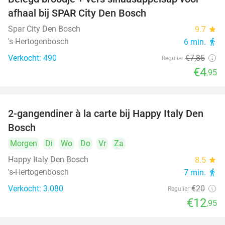
37%
afhaal bij SPAR City Den Bosch
Spar City Den Bosch
9.7
star
's-Hertogenbosch
6 min.
directions_walk
Verkocht: 490
€7
,85
Regulier
€4
,95
2-gangendiner à la carte bij Happy Italy Den
35%
Bosch
Morgen
Di
Wo
Do
Vr
Za
Happy Italy Den Bosch
8.5
star
's-Hertogenbosch
7 min.
directions_walk
Verkocht: 3.080
€20
Regulier
€12
,95