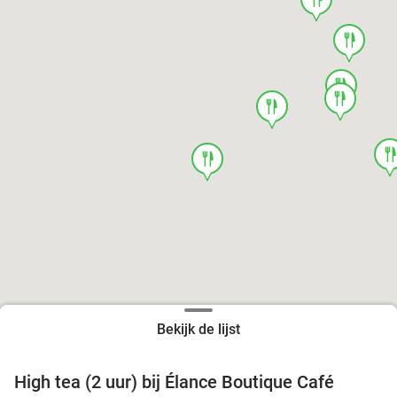
food
food
food
food
foo
food
Bekijk de lijst
High tea (2 uur) bij Élance Boutique Café
44%