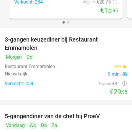
Verkocht: 284
€20
,75
Regulier
€15
,95
3-gangen keuzediner bij Restaurant
27%
Emmamolen
Morgen
Do
Restaurant Emmamolen
9.9
star
Nieuwkuijk
9 min.
directions_car
Verkocht: 259
€41
Regulier
€29
,95
5-gangendiner van de chef bij ProeV
31%
Vandaag
Wo
Do
Za