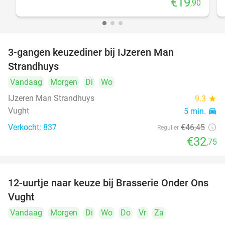
€19
,90
3-gangen keuzediner bij IJzeren Man
29%
Strandhuys
Vandaag
Morgen
Di
Wo
IJzeren Man Strandhuys
9.3
star
Vught
5 min.
directions_car
Verkocht: 837
€46
,45
Regulier
€32
,75
12-uurtje naar keuze bij Brasserie Onder Ons
31%
Vught
Vandaag
Morgen
Di
Wo
Do
Vr
Za