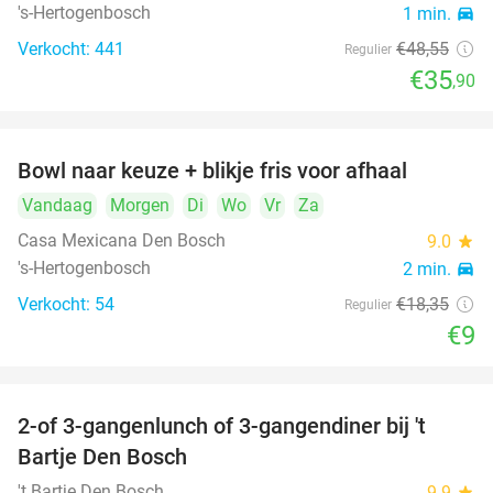
's-Hertogenbosch
1 min.
directions_car
Verkocht: 441
€48
,55
Regulier
€35
,90
Bowl naar keuze + blikje fris voor afhaal
51%
Vandaag
Morgen
Di
Wo
Vr
Za
Casa Mexicana Den Bosch
9.0
star
's-Hertogenbosch
2 min.
directions_car
Verkocht: 54
€18
,35
Regulier
€9
2-of 3-gangenlunch of 3-gangendiner bij 't
35%
Bartje Den Bosch
't Bartje Den Bosch
9.9
star