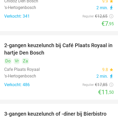
Chidóz Den Bosch
9.9
star
's-Hertogenbosch
2 min.
directions_walk
Verkocht: 341
€12
,65
Regulier
€7
,95
2-gangen keuzelunch bij Café Plaats Royaal in
36%
hartje Den Bosch
Do
Vr
Za
Cafe Plaats Royaal
9.8
star
's-Hertogenbosch
2 min.
directions_walk
Verkocht: 486
€17
,85
Regulier
€11
,50
3-gangen keuzelunch of -diner bij Bierbistro
41%