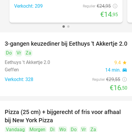
Verkocht: 209
€24
,95
Regulier
€14
,95
3-gangen keuzediner bij Eethuys 't Akkertje 2.0
44%
Do
Vr
Za
Eethuys 't Akkertje 2.0
9.4
star
Geffen
14 min.
directions_car
Verkocht: 328
€29
,55
Regulier
€16
,50
Pizza (25 cm) + bijgerecht of fris voor afhaal
48%
bij New York Pizza
Vandaag
Morgen
Di
Wo
Do
Vr
Za