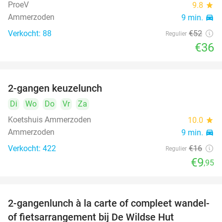
ProeV
9.8
star
Ammerzoden
9 min.
directions_car
Verkocht: 88
€52
Regulier
€36
2-gangen keuzelunch
38%
Di
Wo
Do
Vr
Za
Koetshuis Ammerzoden
10.0
star
Ammerzoden
9 min.
directions_car
Verkocht: 422
€16
Regulier
€9
,95
2-gangenlunch à la carte of compleet wandel-
34%
of fietsarrangement bij De Wildse Hut