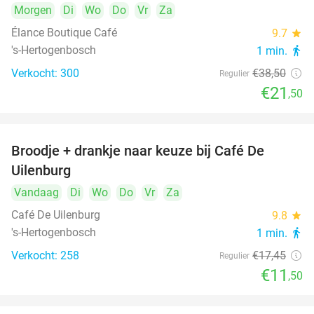
Morgen
Di
Wo
Do
Vr
Za
Élance Boutique Café
9.7
star
's-Hertogenbosch
1 min.
directions_walk
Verkocht: 300
€38
,50
Regulier
€21
,50
Broodje + drankje naar keuze bij Café De
34%
Uilenburg
Vandaag
Di
Wo
Do
Vr
Za
Café De Uilenburg
9.8
star
's-Hertogenbosch
1 min.
directions_walk
Verkocht: 258
€17
,45
Regulier
€11
,50