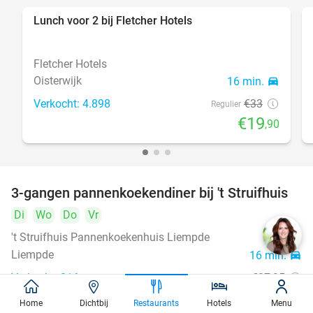
Lunch voor 2 bij Fletcher Hotels
40%
Fletcher Hotels
Oisterwijk
16 min.
directions_car
Verkocht: 4.898
€33
Regulier
€19
,90
3-gangen pannenkoekendiner bij 't Struifhuis
43%
Di
Wo
Do
Vr
't Struifhuis Pannenkoekenhuis Liempde
9.4
star
Liempde
16 min.
directions_car
Verkocht: 816
€27
,95
Regulier
€15
,95
Home
Dichtbij
Restaurants
Hotels
Menu