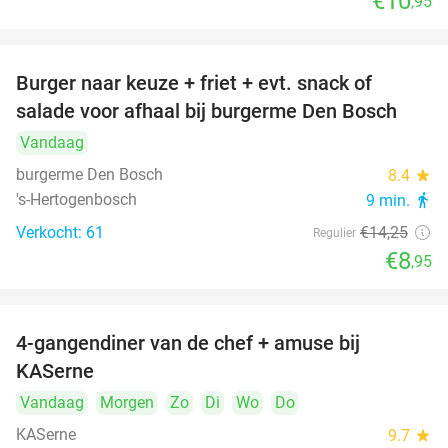
€10
,95
Burger naar keuze + friet + evt. snack of
37%
salade voor afhaal bij burgerme Den Bosch
Vandaag
burgerme Den Bosch
8.4
star
's-Hertogenbosch
9 min.
directions_walk
Verkocht: 61
€14
,25
Regulier
€8
,95
4-gangendiner van de chef + amuse bij
39%
KASerne
Vandaag
Morgen
Zo
Di
Wo
Do
KASerne
9.7
star