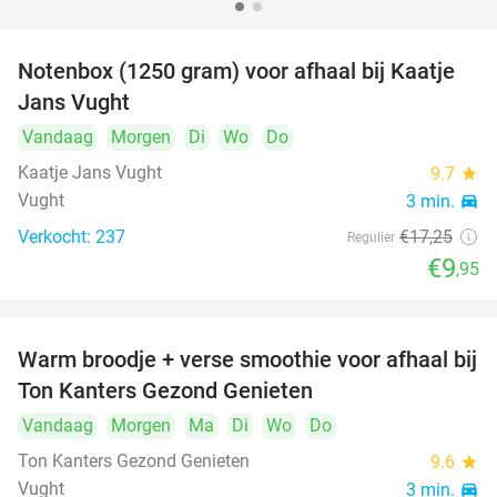
Notenbox (1250 gram) voor afhaal bij Kaatje
42%
Jans Vught
Vandaag
Morgen
Di
Wo
Do
Kaatje Jans Vught
9.7
star
Vught
3 min.
directions_car
Verkocht: 237
€17
,25
Regulier
€9
,95
Warm broodje + verse smoothie voor afhaal bij
43%
Ton Kanters Gezond Genieten
Vandaag
Morgen
Ma
Di
Wo
Do
Ton Kanters Gezond Genieten
9.6
star
Vught
3 min.
directions_car