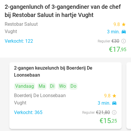
2-gangenlunch of 3-gangendiner van de chef
40%
bij Restobar Saluut in hartje Vught
Restobar Saluut
9.8
star
Vught
3 min.
directions_car
Verkocht: 122
€30
Regulier
€17
,95
2-gangen keuzelunch bij Boerderij De
30%
Loonsebaan
Vandaag
Ma
Di
Wo
Do
Boerderij De Loonsebaan
9.8
star
Vught
3 min.
directions_car
Verkocht: 365
€21
,80
Regulier
€15
,25