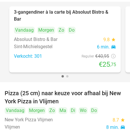
3-gangendiner à la carte bij Absoluut Bistro &
37%
Bar
Vandaag
Morgen
Zo
Do
Absoluut Bistro & Bar
9.8
star
Sint-Michielsgestel
6 min.
directions_car
Verkocht: 301
€40
,95
Regulier
€25
,75
Pizza (25 cm) naar keuze voor afhaal bij New
55%
York Pizza in Vlijmen
Vandaag
Morgen
Zo
Ma
Di
Wo
Do
New York Pizza Vlijmen
8.7
star
Vlijmen
8 min.
directions_car