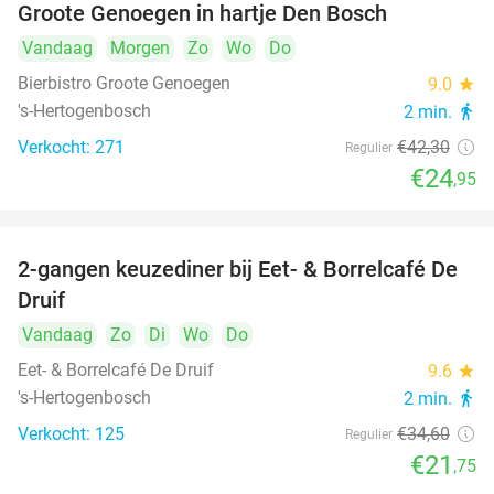
Groote Genoegen in hartje Den Bosch
Vandaag
Morgen
Zo
Wo
Do
Bierbistro Groote Genoegen
9.0
star
's-Hertogenbosch
2 min.
directions_walk
Verkocht: 271
€42
,30
Regulier
€24
,95
2-gangen keuzediner bij Eet- & Borrelcafé De
37%
Druif
Vandaag
Zo
Di
Wo
Do
Eet- & Borrelcafé De Druif
9.6
star
's-Hertogenbosch
2 min.
directions_walk
Verkocht: 125
€34
,60
Regulier
€21
,75