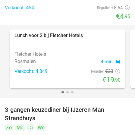
Verkocht: 454
€8
,64
Regulier
€4
,95
Lunch voor 2 bij Fletcher Hotels
40%
Fletcher Hotels
Rosmalen
4 min.
directions_car
Verkocht: 4.849
€33
Regulier
€19
,90
3-gangen keuzediner bij IJzeren Man
29%
Strandhuys
Zo
Ma
Di
Wo