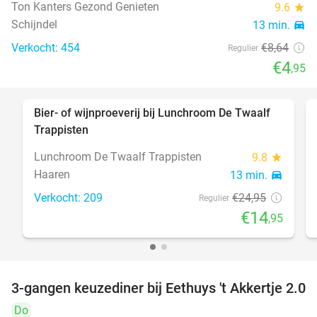
Ton Kanters Gezond Genieten
9.6
star
Schijndel
13 min.
directions_car
Verkocht: 454
€8
,64
Regulier
€4
,95
Bier- of wijnproeverij bij Lunchroom De Twaalf
40%
Trappisten
Lunchroom De Twaalf Trappisten
9.8
star
Haaren
13 min.
directions_car
Verkocht: 209
€24
,95
Regulier
€14
,95
3-gangen keuzediner bij Eethuys 't Akkertje 2.0
44%
Do