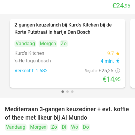
€24
,95
2-gangen keuzelunch bij Kuro's Kitchen bij de
41%
Korte Putstraat in hartje Den Bosch
Vandaag
Morgen
Zo
Kuro's Kitchen
9.7
star
's-Hertogenbosch
4 min.
directions_walk
Verkocht: 1.682
€25
,25
Regulier
€14
,95
Mediterraan 3-gangen keuzediner + evt. koffie
27%
of thee met likeur bij Al Mundo
Vandaag
Morgen
Zo
Di
Wo
Do