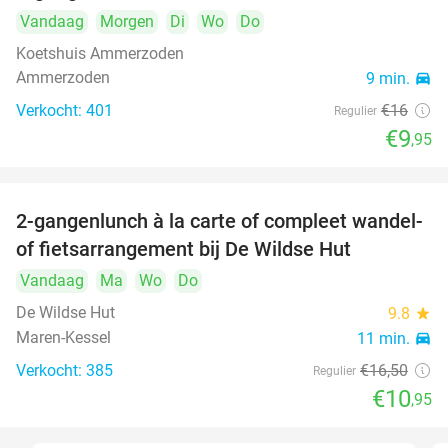
Vandaag
Morgen
Di
Wo
Do
Koetshuis Ammerzoden
Ammerzoden
9 min.
directions_car
Verkocht: 401
€16
Regulier
€9
,95
2-gangenlunch à la carte of compleet wandel-
34%
of fietsarrangement bij De Wildse Hut
Vandaag
Ma
Wo
Do
De Wildse Hut
9.8
star
Maren-Kessel
11 min.
directions_car
Verkocht: 385
€16
,50
Regulier
€10
,95