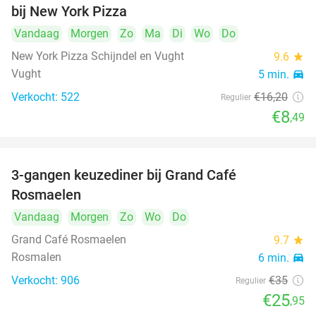
bij New York Pizza
Vandaag
Morgen
Zo
Ma
Di
Wo
Do
New York Pizza Schijndel en Vught
9.6
star
Vught
5 min.
directions_car
Verkocht: 522
€16
,20
Regulier
€8
,49
3-gangen keuzediner bij Grand Café
26%
Rosmaelen
Vandaag
Morgen
Zo
Wo
Do
Grand Café Rosmaelen
9.7
star
Rosmalen
6 min.
directions_car
Verkocht: 906
€35
Regulier
€25
,95