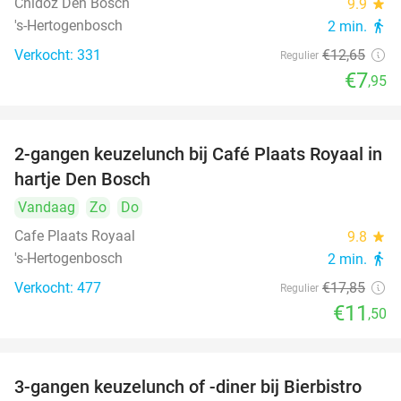
Chidóz Den Bosch
9.9
star
's-Hertogenbosch
2 min.
directions_walk
Verkocht: 331
€12
,65
Regulier
€7
,95
2-gangen keuzelunch bij Café Plaats Royaal in
36%
hartje Den Bosch
Vandaag
Zo
Do
Cafe Plaats Royaal
9.8
star
's-Hertogenbosch
2 min.
directions_walk
Verkocht: 477
€17
,85
Regulier
€11
,50
3-gangen keuzelunch of -diner bij Bierbistro
41%