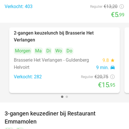
Verkocht: 403
€13
,20
Regulier
€5
,99
2-gangen keuzelunch bij Brasserie Het
23%
Verlangen
Morgen
Ma
Di
Wo
Do
Brasserie Het Verlangen - Guldenberg
9.8
star
Helvoirt
9 min.
directions_car
Verkocht: 282
€20
,75
Regulier
€15
,95
3-gangen keuzediner bij Restaurant
27%
Emmamolen