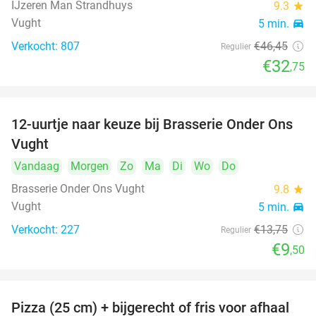
IJzeren Man Strandhuys
9.3
star
Vught
5 min.
directions_car
Verkocht: 807
€46
,45
Regulier
€32
,75
12-uurtje naar keuze bij Brasserie Onder Ons
31%
Vught
Vandaag
Morgen
Zo
Ma
Di
Wo
Do
Brasserie Onder Ons Vught
9.8
star
Vught
5 min.
directions_car
Verkocht: 227
€13
,75
Regulier
€9
,50
Pizza (25 cm) + bijgerecht of fris voor afhaal
48%