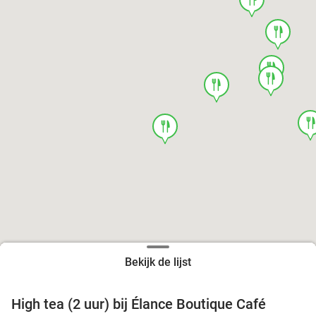
food
food
food
food
foo
food
Bekijk de lijst
High tea (2 uur) bij Élance Boutique Café
44%