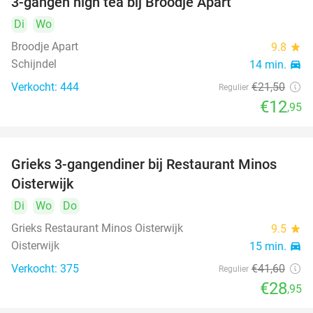
3-gangen high tea bij Broodje Apart
40%
Di
Wo
Broodje Apart
9.8
star
Schijndel
14 min.
directions_car
Verkocht: 444
€21
,50
Regulier
€12
,95
Grieks 3-gangendiner bij Restaurant Minos
30%
Oisterwijk
Di
Wo
Do
Grieks Restaurant Minos Oisterwijk
9.5
star
Oisterwijk
15 min.
directions_car
Verkocht: 375
€41
,60
Regulier
€28
,95