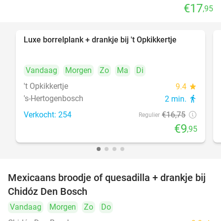
€17
,95
Luxe borrelplank + drankje bij 't Opkikkertje
41%
Vandaag
Morgen
Zo
Ma
Di
't Opkikkertje
9.4
star
's-Hertogenbosch
2 min.
directions_walk
Verkocht: 254
€16
,75
Regulier
€9
,95
Mexicaans broodje of quesadilla + drankje bij
37%
Chidóz Den Bosch
Vandaag
Morgen
Zo
Do