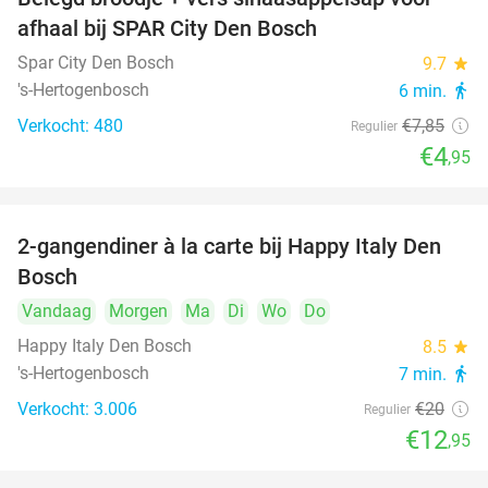
37%
afhaal bij SPAR City Den Bosch
Spar City Den Bosch
9.7
star
's-Hertogenbosch
6 min.
directions_walk
Verkocht: 480
€7
,85
Regulier
€4
,95
2-gangendiner à la carte bij Happy Italy Den
35%
Bosch
Vandaag
Morgen
Ma
Di
Wo
Do
Happy Italy Den Bosch
8.5
star
's-Hertogenbosch
7 min.
directions_walk
Verkocht: 3.006
€20
Regulier
€12
,95