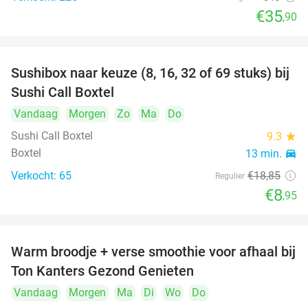
€35
,90
Sushibox naar keuze (8, 16, 32 of 69 stuks) bij
53%
Sushi Call Boxtel
Vandaag
Morgen
Zo
Ma
Do
Sushi Call Boxtel
9.3
star
Boxtel
13 min.
directions_car
Verkocht: 65
€18
,85
Regulier
€8
,95
Warm broodje + verse smoothie voor afhaal bij
43%
Ton Kanters Gezond Genieten
Vandaag
Morgen
Ma
Di
Wo
Do