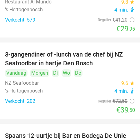
Restaurant Al Mundo
9.8
star
's-Hertogenbosch
4 min.
directions_walk
Verkocht: 579
€41
,20
Regulier
€29
,95
3-gangendiner of -lunch van de chef bij NZ
46%
Seafoodbar in hartje Den Bosch
Vandaag
Morgen
Di
Wo
Do
NZ Seafoodbar
9.6
star
's-Hertogenbosch
4 min.
directions_walk
Verkocht: 202
€72
,50
Regulier
€39
,50
Spaans 12-uurtje bij Bar en Bodega De Unie
42%