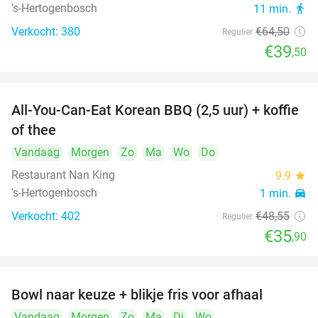
's-Hertogenbosch
11 min.
directions_walk
Verkocht: 380
€64
,50
Regulier
€39
,50
All-You-Can-Eat Korean BBQ (2,5 uur) + koffie
26%
of thee
Vandaag
Morgen
Zo
Ma
Wo
Do
Restaurant Nan King
9.9
star
's-Hertogenbosch
1 min.
directions_car
Verkocht: 402
€48
,55
Regulier
€35
,90
Bowl naar keuze + blikje fris voor afhaal
51%
Vandaag
Morgen
Zo
Ma
Di
Wo