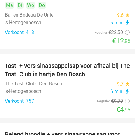
Ma
Di
Wo
Do
Bar en Bodega De Unie
9.6
star
's-Hertogenbosch
6 min.
directions_walk
Verkocht: 418
€22
,50
Regulier
€12
,95
Tosti + vers sinaasappelsap voor afhaal bij The
49%
Tosti Club in hartje Den Bosch
The Tosti Club - Den Bosch
9.7
star
's-Hertogenbosch
6 min.
directions_walk
Verkocht: 757
€9
,70
Regulier
€4
,95
Belegd broodje + vers sinaasappelsap voor