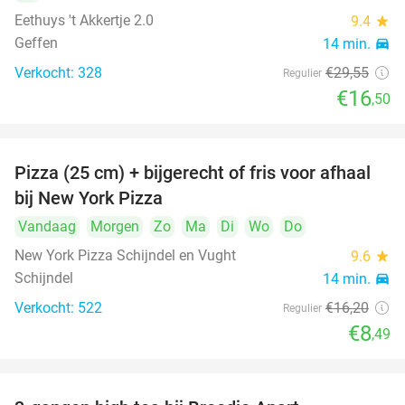
Eethuys 't Akkertje 2.0
9.4
star
Geffen
14 min.
directions_car
Verkocht: 328
€29
,55
Regulier
€16
,50
Pizza (25 cm) + bijgerecht of fris voor afhaal
48%
bij New York Pizza
Vandaag
Morgen
Zo
Ma
Di
Wo
Do
New York Pizza Schijndel en Vught
9.6
star
Schijndel
14 min.
directions_car
Verkocht: 522
€16
,20
Regulier
€8
,49