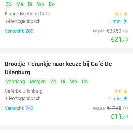
Zo
Ma
Di
Wo
Do
Élance Boutique Café
9.7
star
's-Hertogenbosch
1 min.
directions_walk
Verkocht: 289
€38
,50
Regulier
€21
,50
Broodje + drankje naar keuze bij Café De
34%
Uilenburg
Vandaag
Morgen
Zo
Di
Wo
Do
Café De Uilenburg
9.8
star
's-Hertogenbosch
1 min.
directions_walk
Verkocht: 242
€17
,45
Regulier
€11
,50