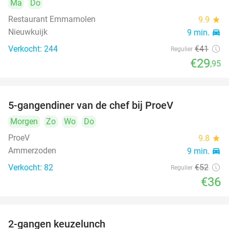
Ma
Do
Restaurant Emmamolen
9.9
star
Nieuwkuijk
9 min.
directions_car
Verkocht: 244
€41
Regulier
€29
,95
5-gangendiner van de chef bij ProeV
31%
Morgen
Zo
Wo
Do
ProeV
9.8
star
Ammerzoden
9 min.
directions_car
Verkocht: 82
€52
Regulier
€36
2-gangen keuzelunch
38%