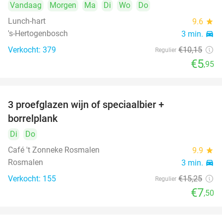
Vandaag
Morgen
Ma
Di
Wo
Do
Lunch-hart
9.6
star
's-Hertogenbosch
3 min.
directions_car
Verkocht: 379
€10
,15
Regulier
€5
,95
3 proefglazen wijn of speciaalbier +
51%
borrelplank
Di
Do
Café 't Zonneke Rosmalen
9.9
star
Rosmalen
3 min.
directions_car
Verkocht: 155
€15
,25
Regulier
€7
,50