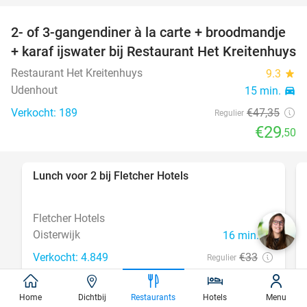
2- of 3-gangendiner à la carte + broodmandje
38%
+ karaf ijswater bij Restaurant Het Kreitenhuys
Restaurant Het Kreitenhuys
9.3
star
Udenhout
15 min.
directions_car
Verkocht: 189
€47
,35
Regulier
€29
,50
Lunch voor 2 bij Fletcher Hotels
40%
Fletcher Hotels
Oisterwijk
16 min.
directions_car
Verkocht: 4.849
€33
Regulier
€19
,90
Home
Dichtbij
Restaurants
Hotels
Menu