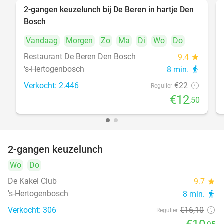
2-gangen keuzelunch bij De Beren in hartje Den
43%
Bosch
Vandaag
Morgen
Zo
Ma
Di
Wo
Do
Restaurant De Beren Den Bosch
9.4
star
's-Hertogenbosch
8 min.
directions_walk
Verkocht: 2.446
€22
Regulier
€12
,50
2-gangen keuzelunch
32%
Wo
Do
De Kakel Club
9.7
star
's-Hertogenbosch
8 min.
directions_walk
Verkocht: 306
€16
,10
Regulier