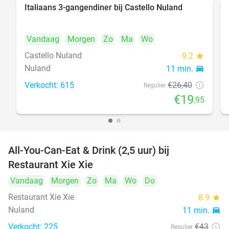
Italiaans 3-gangendiner bij Castello Nuland
24%
Vandaag
Morgen
Zo
Ma
Wo
Castello Nuland
9.2
star
Nuland
11 min.
directions_car
Verkocht: 615
€26
,40
Regulier
€19
,95
All-You-Can-Eat & Drink (2,5 uur) bij
17%
Restaurant Xie Xie
Vandaag
Morgen
Zo
Ma
Wo
Do
Restaurant Xie Xie
8.9
star
Nuland
11 min.
directions_car
Verkocht: 225
€43
Regulier