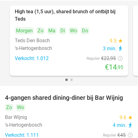
High tea (1,5 uur), shared brunch of ontbijt bij
35%
Teds
Morgen
Zo
Ma
Di
Wo
Do
Teds Den Bosch
9.5
star
's-Hertogenbosch
3 min.
directions_walk
Verkocht: 1.012
€22
,95
Regulier
€14
,95
4-gangen shared dining-diner bij Bar Wijnig
45%
Zo
Wo
Bar Wijnig
9.6
star
's-Hertogenbosch
4 min.
directions_walk
Verkocht: 1.111
€45
Regulier