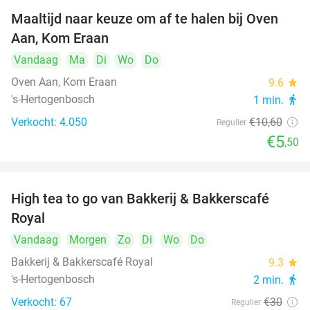
Maaltijd naar keuze om af te halen bij Oven
48%
Aan, Kom Eraan
Vandaag
Ma
Di
Wo
Do
Oven Aan, Kom Eraan
9.6
star
's-Hertogenbosch
1 min.
directions_walk
Verkocht: 4.050
€10
,60
Regulier
€5
,50
High tea to go van Bakkerij & Bakkerscafé
40%
Royal
Vandaag
Morgen
Zo
Di
Wo
Do
Bakkerij & Bakkerscafé Royal
9.3
star
's-Hertogenbosch
2 min.
directions_walk
Verkocht: 67
€30
Regulier