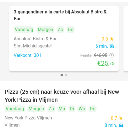
3-gangendiner à la carte bij Absoluut Bistro &
37%
Bar
Vandaag
Morgen
Zo
Do
Absoluut Bistro & Bar
9.8
star
Sint-Michielsgestel
6 min.
directions_car
Verkocht: 301
€40
,95
Regulier
€25
,75
Pizza (25 cm) naar keuze voor afhaal bij New
55%
York Pizza in Vlijmen
Vandaag
Morgen
Zo
Ma
Di
Wo
Do
New York Pizza Vlijmen
8.7
star
Vlijmen
8 min.
directions_car