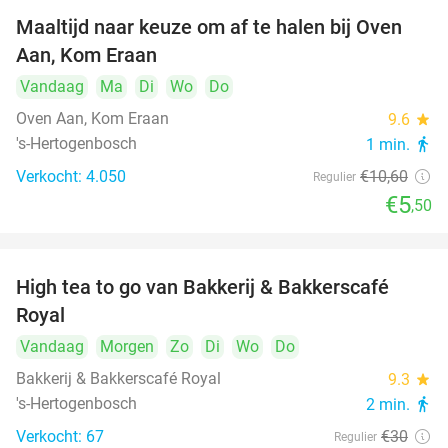
Maaltijd naar keuze om af te halen bij Oven
48%
Aan, Kom Eraan
Vandaag
Ma
Di
Wo
Do
Oven Aan, Kom Eraan
9.6
star
's-Hertogenbosch
1 min.
directions_walk
Verkocht: 4.050
€10
,60
Regulier
€5
,50
High tea to go van Bakkerij & Bakkerscafé
40%
Royal
Vandaag
Morgen
Zo
Di
Wo
Do
Bakkerij & Bakkerscafé Royal
9.3
star
's-Hertogenbosch
2 min.
directions_walk
Verkocht: 67
€30
Regulier