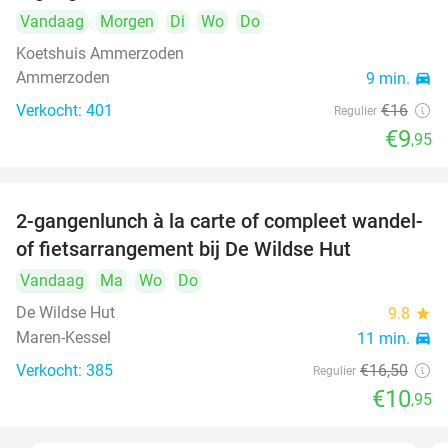
Vandaag
Morgen
Di
Wo
Do
Koetshuis Ammerzoden
Ammerzoden
9 min.
directions_car
Verkocht: 401
€16
Regulier
€9
,95
2-gangenlunch à la carte of compleet wandel-
34%
of fietsarrangement bij De Wildse Hut
Vandaag
Ma
Wo
Do
De Wildse Hut
9.8
star
Maren-Kessel
11 min.
directions_car
Verkocht: 385
€16
,50
Regulier
€10
,95