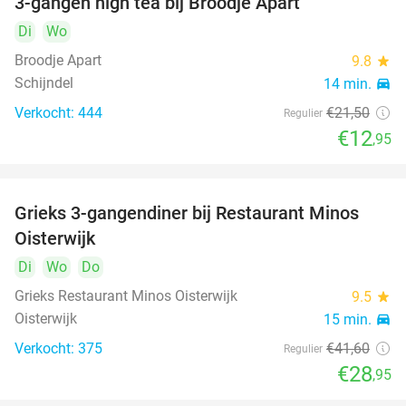
3-gangen high tea bij Broodje Apart
40%
Di
Wo
Broodje Apart
9.8
star
Schijndel
14 min.
directions_car
Verkocht: 444
€21
,50
Regulier
€12
,95
Grieks 3-gangendiner bij Restaurant Minos
30%
Oisterwijk
Di
Wo
Do
Grieks Restaurant Minos Oisterwijk
9.5
star
Oisterwijk
15 min.
directions_car
Verkocht: 375
€41
,60
Regulier
€28
,95