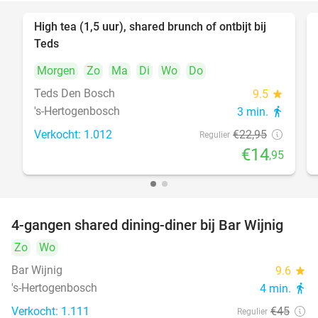
High tea (1,5 uur), shared brunch of ontbijt bij
35%
Teds
Morgen
Zo
Ma
Di
Wo
Do
Teds Den Bosch
9.5
star
's-Hertogenbosch
3 min.
directions_walk
Verkocht: 1.012
€22
,95
Regulier
€14
,95
4-gangen shared dining-diner bij Bar Wijnig
45%
Zo
Wo
Bar Wijnig
9.6
star
's-Hertogenbosch
4 min.
directions_walk
Verkocht: 1.111
€45
Regulier