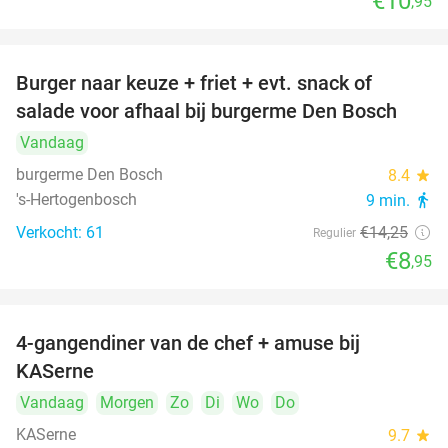
€10
,95
Burger naar keuze + friet + evt. snack of
37%
salade voor afhaal bij burgerme Den Bosch
Vandaag
burgerme Den Bosch
8.4
star
's-Hertogenbosch
9 min.
directions_walk
Verkocht: 61
€14
,25
Regulier
€8
,95
4-gangendiner van de chef + amuse bij
39%
KASerne
Vandaag
Morgen
Zo
Di
Wo
Do
KASerne
9.7
star