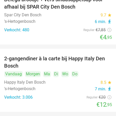
37%
afhaal bij SPAR City Den Bosch
Spar City Den Bosch
9.7
star
's-Hertogenbosch
6 min.
directions_walk
Verkocht: 480
€7
,85
Regulier
€4
,95
2-gangendiner à la carte bij Happy Italy Den
35%
Bosch
Vandaag
Morgen
Ma
Di
Wo
Do
Happy Italy Den Bosch
8.5
star
's-Hertogenbosch
7 min.
directions_walk
Verkocht: 3.006
€20
Regulier
€12
,95