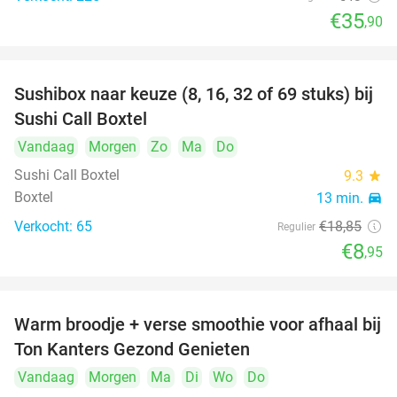
€35
,90
Sushibox naar keuze (8, 16, 32 of 69 stuks) bij
53%
Sushi Call Boxtel
Vandaag
Morgen
Zo
Ma
Do
Sushi Call Boxtel
9.3
star
Boxtel
13 min.
directions_car
Verkocht: 65
€18
,85
Regulier
€8
,95
Warm broodje + verse smoothie voor afhaal bij
43%
Ton Kanters Gezond Genieten
Vandaag
Morgen
Ma
Di
Wo
Do