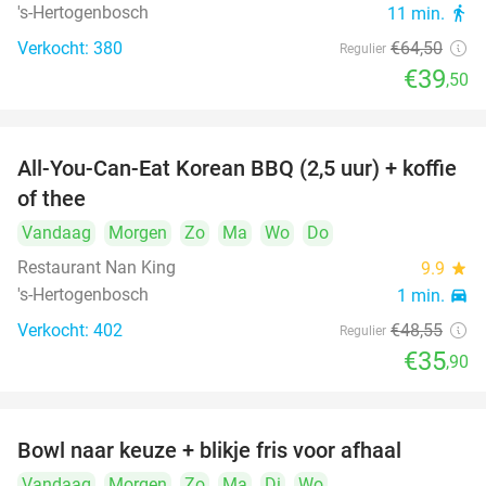
's-Hertogenbosch
11 min.
directions_walk
Verkocht: 380
€64
,50
Regulier
€39
,50
All-You-Can-Eat Korean BBQ (2,5 uur) + koffie
26%
of thee
Vandaag
Morgen
Zo
Ma
Wo
Do
Restaurant Nan King
9.9
star
's-Hertogenbosch
1 min.
directions_car
Verkocht: 402
€48
,55
Regulier
€35
,90
Bowl naar keuze + blikje fris voor afhaal
51%
Vandaag
Morgen
Zo
Ma
Di
Wo