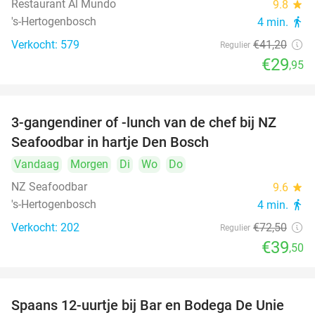
Restaurant Al Mundo
9.8
star
's-Hertogenbosch
4 min.
directions_walk
Verkocht: 579
€41
,20
Regulier
€29
,95
3-gangendiner of -lunch van de chef bij NZ
46%
Seafoodbar in hartje Den Bosch
Vandaag
Morgen
Di
Wo
Do
NZ Seafoodbar
9.6
star
's-Hertogenbosch
4 min.
directions_walk
Verkocht: 202
€72
,50
Regulier
€39
,50
Spaans 12-uurtje bij Bar en Bodega De Unie
42%