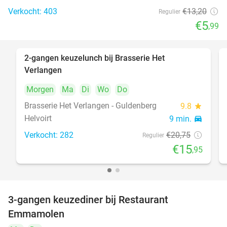
Verkocht: 403
€13
,20
Regulier
€5
,99
2-gangen keuzelunch bij Brasserie Het
23%
Verlangen
Morgen
Ma
Di
Wo
Do
Brasserie Het Verlangen - Guldenberg
9.8
star
Helvoirt
9 min.
directions_car
Verkocht: 282
€20
,75
Regulier
€15
,95
3-gangen keuzediner bij Restaurant
27%
Emmamolen