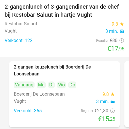
2-gangenlunch of 3-gangendiner van de chef
40%
bij Restobar Saluut in hartje Vught
Restobar Saluut
9.8
star
Vught
3 min.
directions_car
Verkocht: 122
€30
Regulier
€17
,95
2-gangen keuzelunch bij Boerderij De
30%
Loonsebaan
Vandaag
Ma
Di
Wo
Do
Boerderij De Loonsebaan
9.8
star
Vught
3 min.
directions_car
Verkocht: 365
€21
,80
Regulier
€15
,25