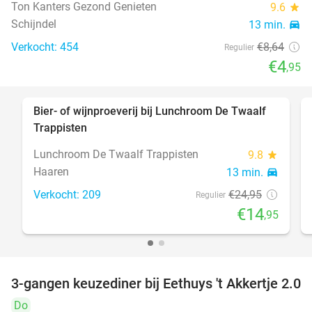
Ton Kanters Gezond Genieten
9.6
star
Schijndel
13 min.
directions_car
Verkocht: 454
€8
,64
Regulier
€4
,95
Bier- of wijnproeverij bij Lunchroom De Twaalf
40%
Trappisten
Lunchroom De Twaalf Trappisten
9.8
star
Haaren
13 min.
directions_car
Verkocht: 209
€24
,95
Regulier
€14
,95
3-gangen keuzediner bij Eethuys 't Akkertje 2.0
44%
Do