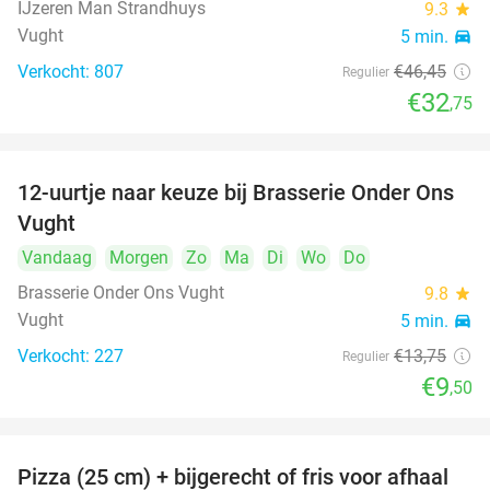
IJzeren Man Strandhuys
9.3
star
Vught
5 min.
directions_car
Verkocht: 807
€46
,45
Regulier
€32
,75
12-uurtje naar keuze bij Brasserie Onder Ons
31%
Vught
Vandaag
Morgen
Zo
Ma
Di
Wo
Do
Brasserie Onder Ons Vught
9.8
star
Vught
5 min.
directions_car
Verkocht: 227
€13
,75
Regulier
€9
,50
Pizza (25 cm) + bijgerecht of fris voor afhaal
48%