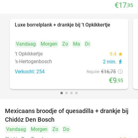
€17
,95
Luxe borrelplank + drankje bij 't Opkikkertje
41%
Vandaag
Morgen
Zo
Ma
Di
't Opkikkertje
9.4
star
's-Hertogenbosch
2 min.
directions_walk
Verkocht: 254
€16
,75
Regulier
€9
,95
Mexicaans broodje of quesadilla + drankje bij
37%
Chidóz Den Bosch
Vandaag
Morgen
Zo
Do