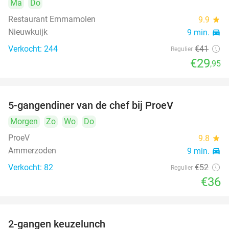
Ma
Do
Restaurant Emmamolen
9.9
star
Nieuwkuijk
9 min.
directions_car
Verkocht: 244
€41
Regulier
€29
,95
5-gangendiner van de chef bij ProeV
31%
Morgen
Zo
Wo
Do
ProeV
9.8
star
Ammerzoden
9 min.
directions_car
Verkocht: 82
€52
Regulier
€36
2-gangen keuzelunch
38%