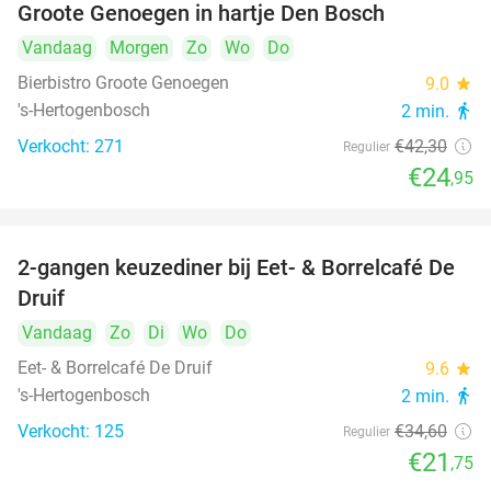
Groote Genoegen in hartje Den Bosch
Vandaag
Morgen
Zo
Wo
Do
Bierbistro Groote Genoegen
9.0
star
's-Hertogenbosch
2 min.
directions_walk
Verkocht: 271
€42
,30
Regulier
€24
,95
2-gangen keuzediner bij Eet- & Borrelcafé De
37%
Druif
Vandaag
Zo
Di
Wo
Do
Eet- & Borrelcafé De Druif
9.6
star
's-Hertogenbosch
2 min.
directions_walk
Verkocht: 125
€34
,60
Regulier
€21
,75