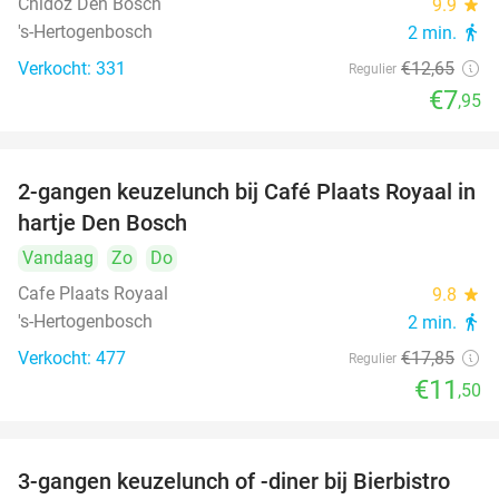
Chidóz Den Bosch
9.9
star
's-Hertogenbosch
2 min.
directions_walk
Verkocht: 331
€12
,65
Regulier
€7
,95
2-gangen keuzelunch bij Café Plaats Royaal in
36%
hartje Den Bosch
Vandaag
Zo
Do
Cafe Plaats Royaal
9.8
star
's-Hertogenbosch
2 min.
directions_walk
Verkocht: 477
€17
,85
Regulier
€11
,50
3-gangen keuzelunch of -diner bij Bierbistro
41%