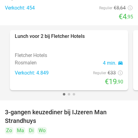
Verkocht: 454
€8
,64
Regulier
€4
,95
Lunch voor 2 bij Fletcher Hotels
40%
Fletcher Hotels
Rosmalen
4 min.
directions_car
Verkocht: 4.849
€33
Regulier
€19
,90
3-gangen keuzediner bij IJzeren Man
29%
Strandhuys
Zo
Ma
Di
Wo