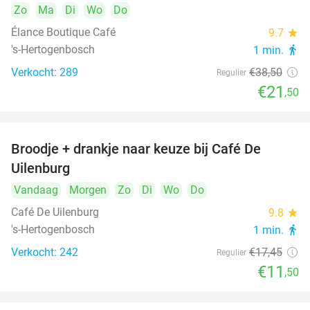
Zo
Ma
Di
Wo
Do
Élance Boutique Café
9.7
star
's-Hertogenbosch
1 min.
directions_walk
Verkocht: 289
€38
,50
Regulier
€21
,50
Broodje + drankje naar keuze bij Café De
34%
Uilenburg
Vandaag
Morgen
Zo
Di
Wo
Do
Café De Uilenburg
9.8
star
's-Hertogenbosch
1 min.
directions_walk
Verkocht: 242
€17
,45
Regulier
€11
,50