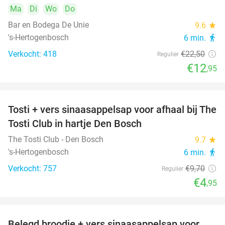
Ma
Di
Wo
Do
Bar en Bodega De Unie
9.6
star
's-Hertogenbosch
6 min.
directions_walk
Verkocht: 418
€22
,50
Regulier
€12
,95
Tosti + vers sinaasappelsap voor afhaal bij The
49%
Tosti Club in hartje Den Bosch
The Tosti Club - Den Bosch
9.7
star
's-Hertogenbosch
6 min.
directions_walk
Verkocht: 757
€9
,70
Regulier
€4
,95
Belegd broodje + vers sinaasappelsap voor