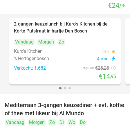
€24
,95
2-gangen keuzelunch bij Kuro's Kitchen bij de
41%
Korte Putstraat in hartje Den Bosch
Vandaag
Morgen
Zo
Kuro's Kitchen
9.7
star
's-Hertogenbosch
4 min.
directions_walk
Verkocht: 1.682
€25
,25
Regulier
€14
,95
Mediterraan 3-gangen keuzediner + evt. koffie
27%
of thee met likeur bij Al Mundo
Vandaag
Morgen
Zo
Di
Wo
Do