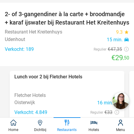
2- of 3-gangendiner à la carte + broodmandje
38%
+ karaf ijswater bij Restaurant Het Kreitenhuys
Restaurant Het Kreitenhuys
9.3
star
Udenhout
15 min.
directions_car
Verkocht: 189
€47
,35
Regulier
€29
,50
Lunch voor 2 bij Fletcher Hotels
40%
Fletcher Hotels
Oisterwijk
16 min.
directions_car
Verkocht: 4.849
€33
Regulier
€19
,90
Home
Dichtbij
Restaurants
Hotels
Menu