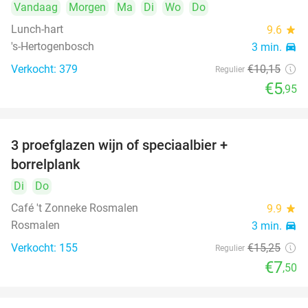
Vandaag
Morgen
Ma
Di
Wo
Do
Lunch-hart
9.6
star
's-Hertogenbosch
3 min.
directions_car
Verkocht: 379
€10
,15
Regulier
€5
,95
3 proefglazen wijn of speciaalbier +
51%
borrelplank
Di
Do
Café 't Zonneke Rosmalen
9.9
star
Rosmalen
3 min.
directions_car
Verkocht: 155
€15
,25
Regulier
€7
,50