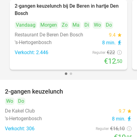
2-gangen keuzelunch bij De Beren in hartje Den
43%
Bosch
Vandaag
Morgen
Zo
Ma
Di
Wo
Do
Restaurant De Beren Den Bosch
9.4
star
's-Hertogenbosch
8 min.
directions_walk
Verkocht: 2.446
€22
Regulier
€12
,50
2-gangen keuzelunch
32%
Wo
Do
De Kakel Club
9.7
star
's-Hertogenbosch
8 min.
directions_walk
Verkocht: 306
€16
,10
Regulier