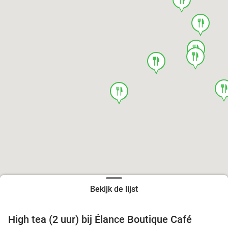
food
food
food
food
foo
food
Bekijk de lijst
High tea (2 uur) bij Élance Boutique Café
44%