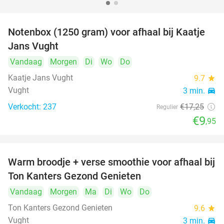
Notenbox (1250 gram) voor afhaal bij Kaatje
42%
Jans Vught
Vandaag
Morgen
Di
Wo
Do
Kaatje Jans Vught
9.7
star
Vught
3 min.
directions_car
Verkocht: 237
€17
,25
Regulier
€9
,95
Warm broodje + verse smoothie voor afhaal bij
43%
Ton Kanters Gezond Genieten
Vandaag
Morgen
Ma
Di
Wo
Do
Ton Kanters Gezond Genieten
9.6
star
Vught
3 min.
directions_car