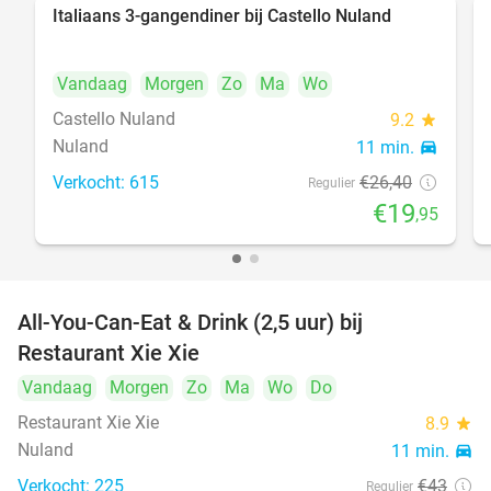
Italiaans 3-gangendiner bij Castello Nuland
24%
Vandaag
Morgen
Zo
Ma
Wo
Castello Nuland
9.2
star
Nuland
11 min.
directions_car
Verkocht: 615
€26
,40
Regulier
€19
,95
All-You-Can-Eat & Drink (2,5 uur) bij
17%
Restaurant Xie Xie
Vandaag
Morgen
Zo
Ma
Wo
Do
Restaurant Xie Xie
8.9
star
Nuland
11 min.
directions_car
Verkocht: 225
€43
Regulier