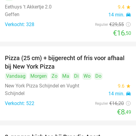
Eethuys 't Akkertje 2.0
9.4
star
Geffen
14 min.
directions_car
Verkocht: 328
€29
,55
Regulier
€16
,50
Pizza (25 cm) + bijgerecht of fris voor afhaal
48%
bij New York Pizza
Vandaag
Morgen
Zo
Ma
Di
Wo
Do
New York Pizza Schijndel en Vught
9.6
star
Schijndel
14 min.
directions_car
Verkocht: 522
€16
,20
Regulier
€8
,49