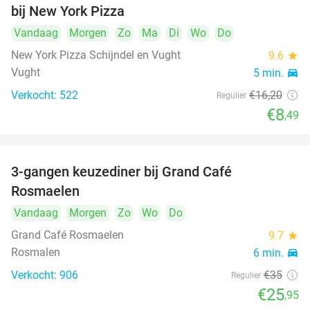
bij New York Pizza
Vandaag
Morgen
Zo
Ma
Di
Wo
Do
New York Pizza Schijndel en Vught
9.6
star
Vught
5 min.
directions_car
Verkocht: 522
€16
,20
Regulier
€8
,49
3-gangen keuzediner bij Grand Café
26%
Rosmaelen
Vandaag
Morgen
Zo
Wo
Do
Grand Café Rosmaelen
9.7
star
Rosmalen
6 min.
directions_car
Verkocht: 906
€35
Regulier
€25
,95