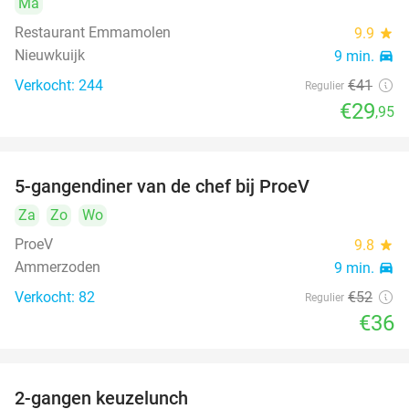
Ma
Restaurant Emmamolen
9.9
star
Nieuwkuijk
9 min.
directions_car
Verkocht: 244
€41
Regulier
€29
,95
5-gangendiner van de chef bij ProeV
31%
Za
Zo
Wo
ProeV
9.8
star
Ammerzoden
9 min.
directions_car
Verkocht: 82
€52
Regulier
€36
2-gangen keuzelunch
38%