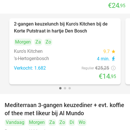
€24
,95
2-gangen keuzelunch bij Kuro's Kitchen bij de
41%
Korte Putstraat in hartje Den Bosch
Morgen
Za
Zo
Kuro's Kitchen
9.7
star
's-Hertogenbosch
4 min.
directions_walk
Verkocht: 1.682
€25
,25
Regulier
€14
,95
Mediterraan 3-gangen keuzediner + evt. koffie
27%
of thee met likeur bij Al Mundo
Vandaag
Morgen
Za
Zo
Di
Wo