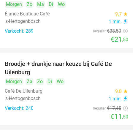
Morgen
Zo
Ma
Di
Wo
Élance Boutique Café
9.7
star
's-Hertogenbosch
1 min.
directions_walk
Verkocht: 289
€38
,50
Regulier
€21
,50
Broodje + drankje naar keuze bij Café De
34%
Uilenburg
Morgen
Za
Zo
Di
Wo
Café De Uilenburg
9.8
star
's-Hertogenbosch
1 min.
directions_walk
Verkocht: 240
€17
,45
Regulier
€11
,50