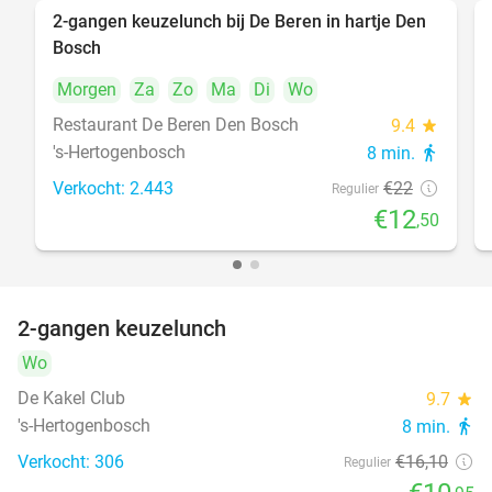
2-gangen keuzelunch bij De Beren in hartje Den
43%
Bosch
Morgen
Za
Zo
Ma
Di
Wo
Restaurant De Beren Den Bosch
9.4
star
's-Hertogenbosch
8 min.
directions_walk
Verkocht: 2.443
€22
Regulier
€12
,50
2-gangen keuzelunch
32%
Wo
De Kakel Club
9.7
star
's-Hertogenbosch
8 min.
directions_walk
Verkocht: 306
€16
,10
Regulier