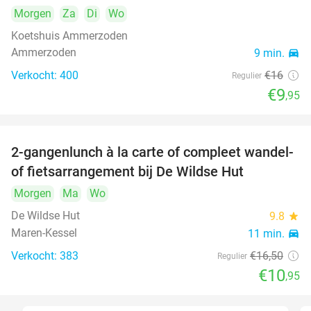
Morgen
Za
Di
Wo
Koetshuis Ammerzoden
Ammerzoden
9 min.
directions_car
Verkocht: 400
€16
Regulier
€9
,95
2-gangenlunch à la carte of compleet wandel-
34%
of fietsarrangement bij De Wildse Hut
Morgen
Ma
Wo
De Wildse Hut
9.8
star
Maren-Kessel
11 min.
directions_car
Verkocht: 383
€16
,50
Regulier
€10
,95