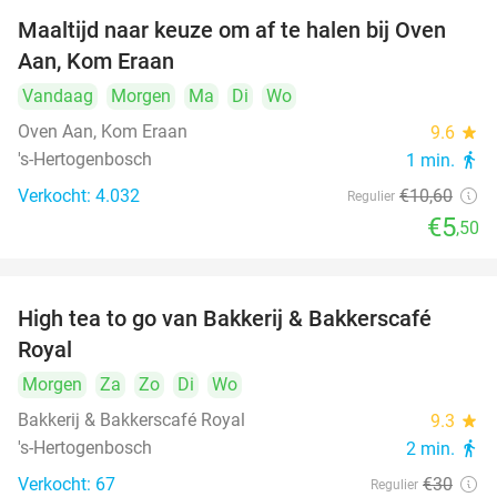
Maaltijd naar keuze om af te halen bij Oven
48%
Aan, Kom Eraan
Vandaag
Morgen
Ma
Di
Wo
Oven Aan, Kom Eraan
9.6
star
's-Hertogenbosch
1 min.
directions_walk
Verkocht: 4.032
€10
,60
Regulier
€5
,50
High tea to go van Bakkerij & Bakkerscafé
40%
Royal
Morgen
Za
Zo
Di
Wo
Bakkerij & Bakkerscafé Royal
9.3
star
's-Hertogenbosch
2 min.
directions_walk
Verkocht: 67
€30
Regulier