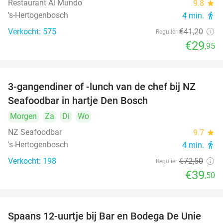
Restaurant Al Mundo
9.8
star
's-Hertogenbosch
4 min.
directions_walk
Verkocht: 575
€41
,20
Regulier
€29
,95
3-gangendiner of -lunch van de chef bij NZ
46%
Seafoodbar in hartje Den Bosch
Morgen
Za
Di
Wo
NZ Seafoodbar
9.7
star
's-Hertogenbosch
4 min.
directions_walk
Verkocht: 198
€72
,50
Regulier
€39
,50
Spaans 12-uurtje bij Bar en Bodega De Unie
42%