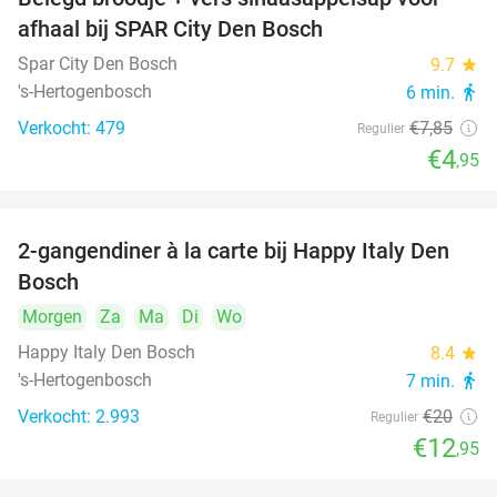
37%
afhaal bij SPAR City Den Bosch
Spar City Den Bosch
9.7
star
's-Hertogenbosch
6 min.
directions_walk
Verkocht: 479
€7
,85
Regulier
€4
,95
2-gangendiner à la carte bij Happy Italy Den
35%
Bosch
Morgen
Za
Ma
Di
Wo
Happy Italy Den Bosch
8.4
star
's-Hertogenbosch
7 min.
directions_walk
Verkocht: 2.993
€20
Regulier
€12
,95