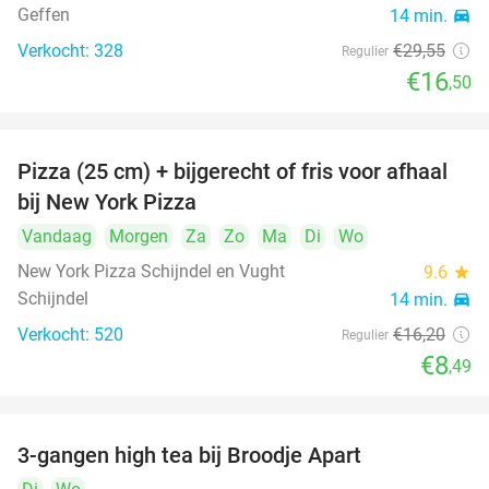
Geffen
14 min.
directions_car
Verkocht: 328
€29
,55
Regulier
€16
,50
Pizza (25 cm) + bijgerecht of fris voor afhaal
48%
bij New York Pizza
Vandaag
Morgen
Za
Zo
Ma
Di
Wo
New York Pizza Schijndel en Vught
9.6
star
Schijndel
14 min.
directions_car
Verkocht: 520
€16
,20
Regulier
€8
,49
3-gangen high tea bij Broodje Apart
40%