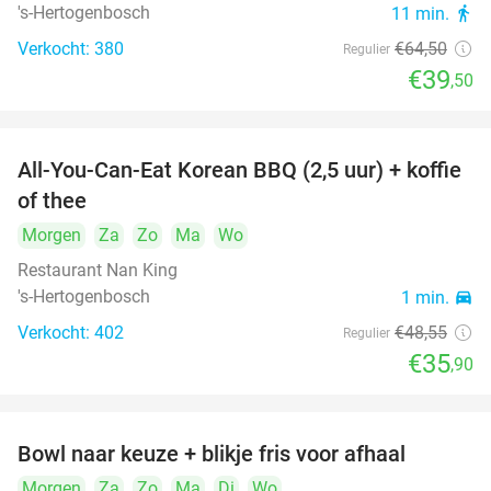
's-Hertogenbosch
11 min.
directions_walk
Verkocht: 380
€64
,50
Regulier
€39
,50
All-You-Can-Eat Korean BBQ (2,5 uur) + koffie
26%
of thee
Morgen
Za
Zo
Ma
Wo
Restaurant Nan King
's-Hertogenbosch
1 min.
directions_car
Verkocht: 402
€48
,55
Regulier
€35
,90
Bowl naar keuze + blikje fris voor afhaal
51%
Morgen
Za
Zo
Ma
Di
Wo