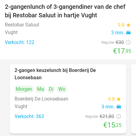
2-gangenlunch of 3-gangendiner van de chef
40%
bij Restobar Saluut in hartje Vught
Restobar Saluut
9.8
star
Vught
3 min.
directions_car
Verkocht: 122
€30
Regulier
€17
,95
2-gangen keuzelunch bij Boerderij De
30%
Loonsebaan
Morgen
Ma
Di
Wo
Boerderij De Loonsebaan
9.8
star
Vught
3 min.
directions_car
Verkocht: 363
€21
,80
Regulier
€15
,25