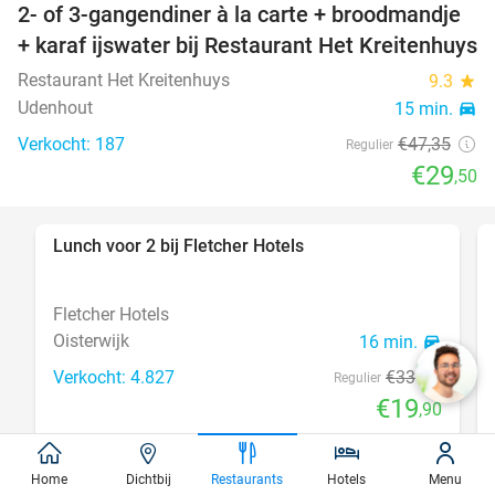
2- of 3-gangendiner à la carte + broodmandje
38%
+ karaf ijswater bij Restaurant Het Kreitenhuys
Restaurant Het Kreitenhuys
9.3
star
Udenhout
15 min.
directions_car
Verkocht: 187
€47
,35
Regulier
€29
,50
Lunch voor 2 bij Fletcher Hotels
40%
Fletcher Hotels
Oisterwijk
16 min.
directions_car
Verkocht: 4.827
€33
Regulier
€19
,90
Home
Dichtbij
Restaurants
Hotels
Menu