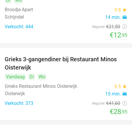
Di
Wo
Broodje Apart
9.8
star
Schijndel
14 min.
directions_car
Verkocht: 444
€21
,50
Regulier
€12
,95
Grieks 3-gangendiner bij Restaurant Minos
30%
Oisterwijk
Vandaag
Di
Wo
Grieks Restaurant Minos Oisterwijk
9.5
star
Oisterwijk
15 min.
directions_car
Verkocht: 373
€41
,60
Regulier
€28
,95