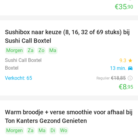
€35
,90
Sushibox naar keuze (8, 16, 32 of 69 stuks) bij
53%
Sushi Call Boxtel
Morgen
Za
Zo
Ma
Sushi Call Boxtel
9.3
star
Boxtel
13 min.
directions_car
Verkocht: 65
€18
,85
Regulier
€8
,95
Warm broodje + verse smoothie voor afhaal bij
43%
Ton Kanters Gezond Genieten
Morgen
Za
Ma
Di
Wo