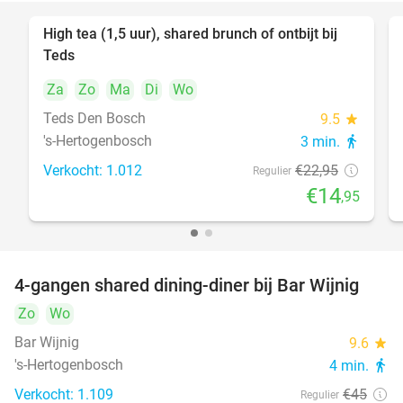
High tea (1,5 uur), shared brunch of ontbijt bij
35%
Teds
Za
Zo
Ma
Di
Wo
Teds Den Bosch
9.5
star
's-Hertogenbosch
3 min.
directions_walk
Verkocht: 1.012
€22
,95
Regulier
€14
,95
4-gangen shared dining-diner bij Bar Wijnig
45%
Zo
Wo
Bar Wijnig
9.6
star
's-Hertogenbosch
4 min.
directions_walk
Verkocht: 1.109
€45
Regulier