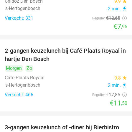
Chidóz Den Bosch
9.9
star
's-Hertogenbosch
2 min.
directions_walk
Verkocht: 331
€12
,65
Regulier
€7
,95
2-gangen keuzelunch bij Café Plaats Royaal in
36%
hartje Den Bosch
Morgen
Zo
Cafe Plaats Royaal
9.8
star
's-Hertogenbosch
2 min.
directions_walk
Verkocht: 466
€17
,85
Regulier
€11
,50
3-gangen keuzelunch of -diner bij Bierbistro
41%