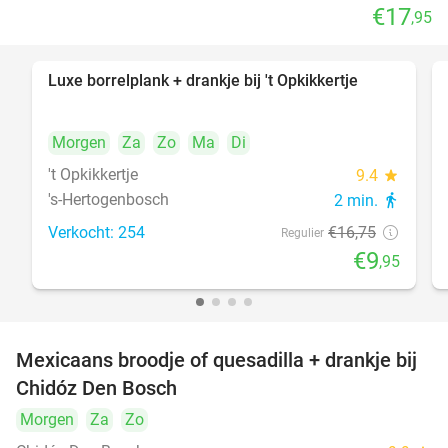
€17
,95
Luxe borrelplank + drankje bij 't Opkikkertje
41%
Morgen
Za
Zo
Ma
Di
't Opkikkertje
9.4
star
's-Hertogenbosch
2 min.
directions_walk
Verkocht: 254
€16
,75
Regulier
€9
,95
Mexicaans broodje of quesadilla + drankje bij
37%
Chidóz Den Bosch
Morgen
Za
Zo