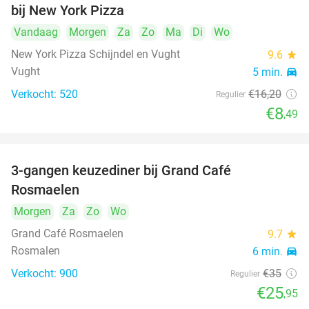
bij New York Pizza
Vandaag
Morgen
Za
Zo
Ma
Di
Wo
New York Pizza Schijndel en Vught
9.6
star
Vught
5 min.
directions_car
Verkocht: 520
€16
,20
Regulier
€8
,49
3-gangen keuzediner bij Grand Café
26%
Rosmaelen
Morgen
Za
Zo
Wo
Grand Café Rosmaelen
9.7
star
Rosmalen
6 min.
directions_car
Verkocht: 900
€35
Regulier
€25
,95