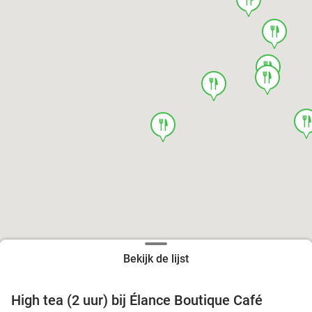
food
food
food
food
foo
food
Bekijk de lijst
High tea (2 uur) bij Élance Boutique Café
44%