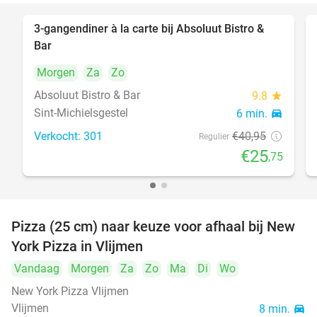
3-gangendiner à la carte bij Absoluut Bistro &
37%
Bar
Morgen
Za
Zo
Absoluut Bistro & Bar
9.8
star
Sint-Michielsgestel
6 min.
directions_car
Verkocht: 301
€40
,95
Regulier
€25
,75
Pizza (25 cm) naar keuze voor afhaal bij New
55%
York Pizza in Vlijmen
Vandaag
Morgen
Za
Zo
Ma
Di
Wo
New York Pizza Vlijmen
Vlijmen
8 min.
directions_car