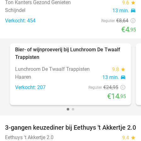
Ton Kanters Gezond Genieten
9.6
star
Schijndel
13 min.
directions_car
Verkocht: 454
€8
,64
Regulier
€4
,95
Bier- of wijnproeverij bij Lunchroom De Twaalf
40%
Trappisten
Lunchroom De Twaalf Trappisten
9.8
star
Haaren
13 min.
directions_car
Verkocht: 207
€24
,95
Regulier
€14
,95
3-gangen keuzediner bij Eethuys 't Akkertje 2.0
44%
Eethuys 't Akkertje 2.0
9.4
star