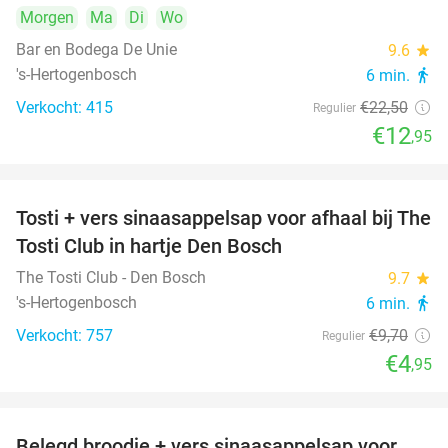
Morgen
Ma
Di
Wo
Bar en Bodega De Unie
9.6
star
's-Hertogenbosch
6 min.
directions_walk
Verkocht: 415
€22
,50
Regulier
€12
,95
Tosti + vers sinaasappelsap voor afhaal bij The
49%
Tosti Club in hartje Den Bosch
The Tosti Club - Den Bosch
9.7
star
's-Hertogenbosch
6 min.
directions_walk
Verkocht: 757
€9
,70
Regulier
€4
,95
Belegd broodje + vers sinaasappelsap voor