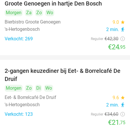
Groote Genoegen in hartje Den Bosch
Morgen
Za
Zo
Wo
Bierbistro Groote Genoegen
9.0
star
's-Hertogenbosch
2 min.
directions_walk
Verkocht: 269
€42
,30
Regulier
€24
,95
2-gangen keuzediner bij Eet- & Borrelcafé De
37%
Druif
Morgen
Zo
Di
Wo
Eet- & Borrelcafé De Druif
9.6
star
's-Hertogenbosch
2 min.
directions_walk
Verkocht: 123
€34
,60
Regulier
€21
,75