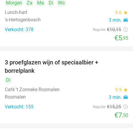
Morgen
Za
Ma
Di
Wo
Lunch-hart
9.6
star
's-Hertogenbosch
3 min.
directions_car
Verkocht: 378
€10
,15
Regulier
€5
,95
3 proefglazen wijn of speciaalbier +
51%
borrelplank
Di
Café 't Zonneke Rosmalen
9.9
star
Rosmalen
3 min.
directions_car
Verkocht: 155
€15
,25
Regulier
€7
,50