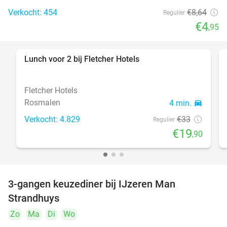
Verkocht: 454
€8
,64
Regulier
€4
,95
Lunch voor 2 bij Fletcher Hotels
40%
Fletcher Hotels
Rosmalen
4 min.
directions_car
Verkocht: 4.829
€33
Regulier
€19
,90
3-gangen keuzediner bij IJzeren Man
29%
Strandhuys
Zo
Ma
Di
Wo