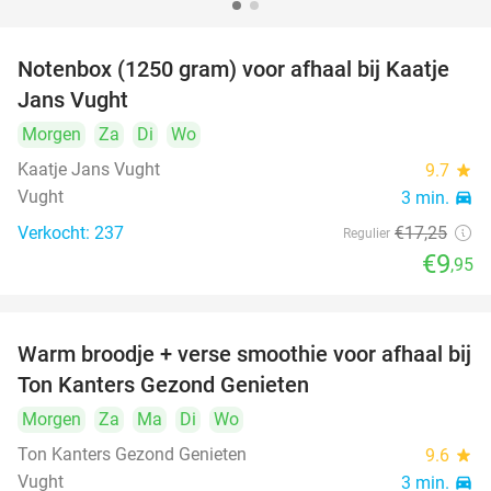
Notenbox (1250 gram) voor afhaal bij Kaatje
42%
Jans Vught
Morgen
Za
Di
Wo
Kaatje Jans Vught
9.7
star
Vught
3 min.
directions_car
Verkocht: 237
€17
,25
Regulier
€9
,95
Warm broodje + verse smoothie voor afhaal bij
43%
Ton Kanters Gezond Genieten
Morgen
Za
Ma
Di
Wo
Ton Kanters Gezond Genieten
9.6
star
Vught
3 min.
directions_car