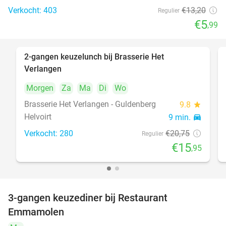
Verkocht: 403
€13
,20
Regulier
€5
,99
2-gangen keuzelunch bij Brasserie Het
23%
Verlangen
Morgen
Za
Ma
Di
Wo
Brasserie Het Verlangen - Guldenberg
9.8
star
Helvoirt
9 min.
directions_car
Verkocht: 280
€20
,75
Regulier
€15
,95
3-gangen keuzediner bij Restaurant
27%
Emmamolen