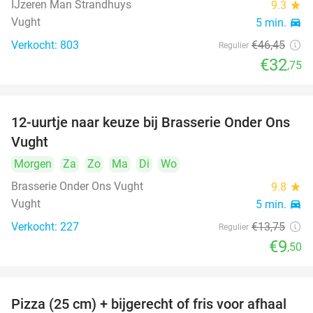
IJzeren Man Strandhuys
9.3
star
Vught
5 min.
directions_car
Verkocht: 803
€46
,45
Regulier
€32
,75
12-uurtje naar keuze bij Brasserie Onder Ons
31%
Vught
Morgen
Za
Zo
Ma
Di
Wo
Brasserie Onder Ons Vught
9.8
star
Vught
5 min.
directions_car
Verkocht: 227
€13
,75
Regulier
€9
,50
Pizza (25 cm) + bijgerecht of fris voor afhaal
48%