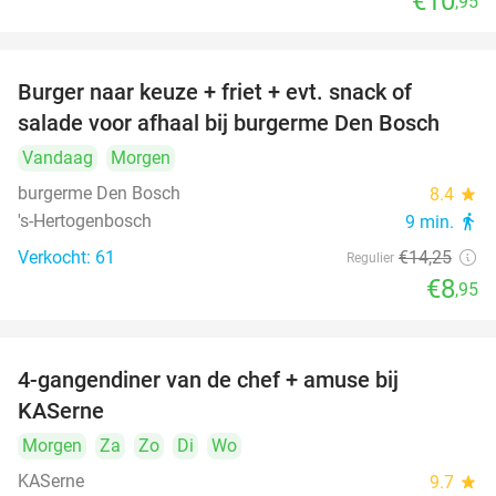
€10
,95
Burger naar keuze + friet + evt. snack of
37%
salade voor afhaal bij burgerme Den Bosch
Vandaag
Morgen
burgerme Den Bosch
8.4
star
's-Hertogenbosch
9 min.
directions_walk
Verkocht: 61
€14
,25
Regulier
€8
,95
4-gangendiner van de chef + amuse bij
39%
KASerne
Morgen
Za
Zo
Di
Wo
KASerne
9.7
star