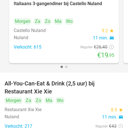
Italiaans 3-gangendiner bij Castello Nuland
24%
Morgen
Za
Zo
Ma
Wo
Castello Nuland
9.2
star
Nuland
11 min.
directions_car
Verkocht: 615
€26
,40
Regulier
€19
,95
All-You-Can-Eat & Drink (2,5 uur) bij
17%
Restaurant Xie Xie
Morgen
Za
Zo
Ma
Wo
Restaurant Xie Xie
8.9
star
Nuland
11 min.
directions_car
Verkocht: 217
€43
Regulier