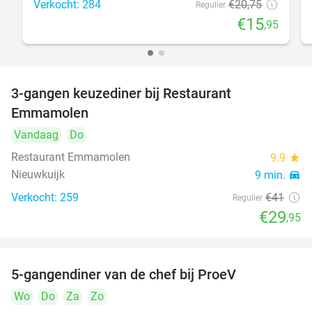
Verkocht: 284
€20
,75
Regulier
€15
,95
3-gangen keuzediner bij Restaurant
27%
Emmamolen
Vandaag
Do
Restaurant Emmamolen
9.9
star
Nieuwkuijk
9 min.
directions_car
Verkocht: 259
€41
Regulier
€29
,95
5-gangendiner van de chef bij ProeV
31%
Wo
Do
Za
Zo