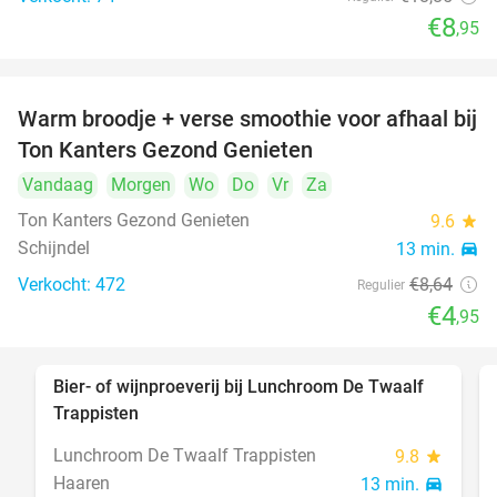
€8
,95
Warm broodje + verse smoothie voor afhaal bij
43%
Ton Kanters Gezond Genieten
Vandaag
Morgen
Wo
Do
Vr
Za
Ton Kanters Gezond Genieten
9.6
star
Schijndel
13 min.
directions_car
Verkocht: 472
€8
,64
Regulier
€4
,95
Bier- of wijnproeverij bij Lunchroom De Twaalf
40%
Trappisten
Lunchroom De Twaalf Trappisten
9.8
star
Haaren
13 min.
directions_car