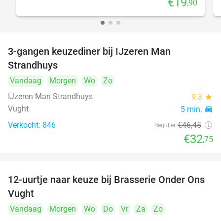
€19
,90
3-gangen keuzediner bij IJzeren Man
29%
Strandhuys
Vandaag
Morgen
Wo
Zo
IJzeren Man Strandhuys
9.3
star
Vught
5 min.
directions_car
Verkocht: 846
€46
,45
Regulier
€32
,75
12-uurtje naar keuze bij Brasserie Onder Ons
31%
Vught
Vandaag
Morgen
Wo
Do
Vr
Za
Zo