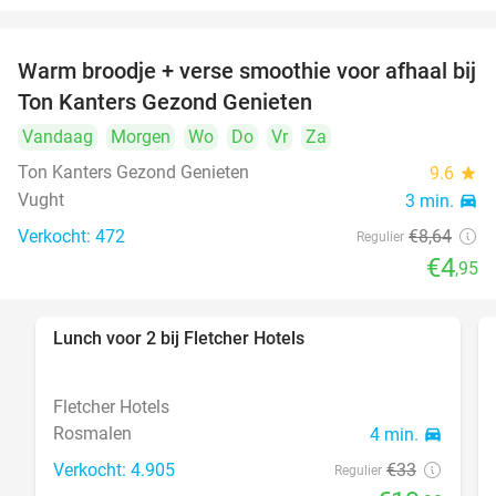
Warm broodje + verse smoothie voor afhaal bij
43%
Ton Kanters Gezond Genieten
Vandaag
Morgen
Wo
Do
Vr
Za
Ton Kanters Gezond Genieten
9.6
star
Vught
3 min.
directions_car
Verkocht: 472
€8
,64
Regulier
€4
,95
Lunch voor 2 bij Fletcher Hotels
40%
Fletcher Hotels
Rosmalen
4 min.
directions_car
Verkocht: 4.905
€33
Regulier