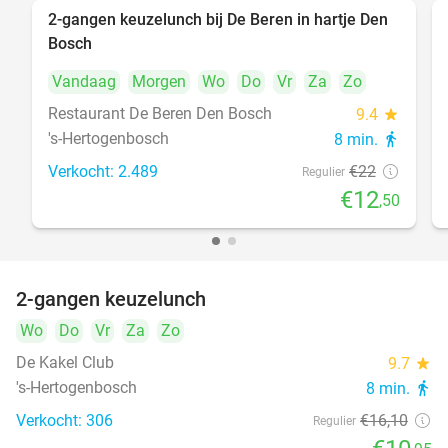
2-gangen keuzelunch bij De Beren in hartje Den
43%
Bosch
Vandaag
Morgen
Wo
Do
Vr
Za
Zo
Restaurant De Beren Den Bosch
9.4
star
's-Hertogenbosch
8 min.
directions_walk
Verkocht: 2.489
€22
Regulier
€12
,50
2-gangen keuzelunch
32%
Wo
Do
Vr
Za
Zo
De Kakel Club
9.7
star
's-Hertogenbosch
8 min.
directions_walk
Verkocht: 306
€16
,10
Regulier