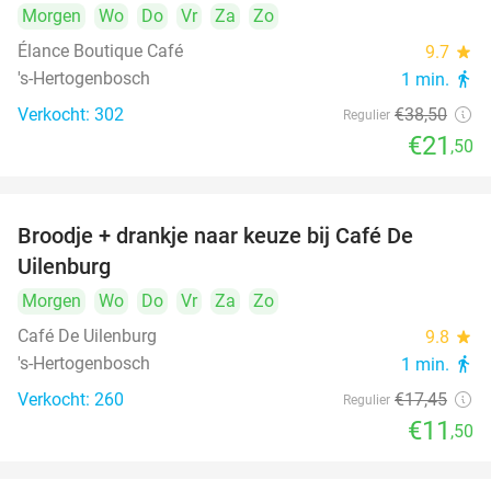
Morgen
Wo
Do
Vr
Za
Zo
Élance Boutique Café
9.7
star
's-Hertogenbosch
1 min.
directions_walk
Verkocht: 302
€38
,50
Regulier
€21
,50
Broodje + drankje naar keuze bij Café De
34%
Uilenburg
Morgen
Wo
Do
Vr
Za
Zo
Café De Uilenburg
9.8
star
's-Hertogenbosch
1 min.
directions_walk
Verkocht: 260
€17
,45
Regulier
€11
,50