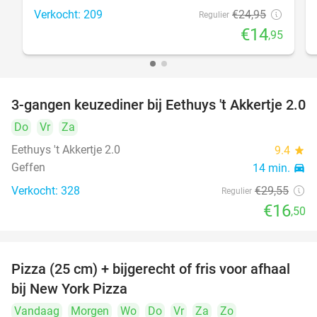
Verkocht: 209
€24
,95
Regulier
€14
,95
3-gangen keuzediner bij Eethuys 't Akkertje 2.0
44%
Do
Vr
Za
Eethuys 't Akkertje 2.0
9.4
star
Geffen
14 min.
directions_car
Verkocht: 328
€29
,55
Regulier
€16
,50
Pizza (25 cm) + bijgerecht of fris voor afhaal
48%
bij New York Pizza
Vandaag
Morgen
Wo
Do
Vr
Za
Zo