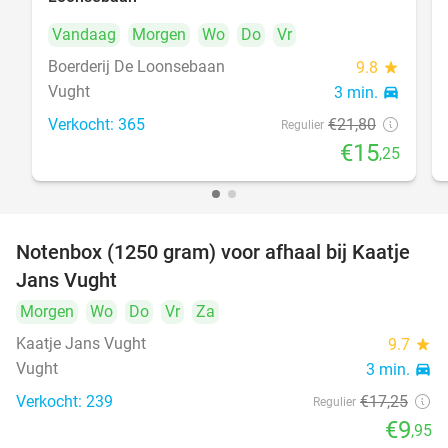
Vandaag
Morgen
Wo
Do
Vr
Boerderij De Loonsebaan
9.8
star
Vught
3 min.
directions_car
Verkocht: 365
€21
,80
Regulier
€15
,25
Notenbox (1250 gram) voor afhaal bij Kaatje
42%
Jans Vught
Morgen
Wo
Do
Vr
Za
Kaatje Jans Vught
9.7
star
Vught
3 min.
directions_car
Verkocht: 239
€17
,25
Regulier
€9
,95