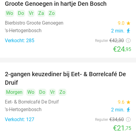
Groote Genoegen in hartje Den Bosch
Wo
Do
Vr
Za
Zo
Bierbistro Groote Genoegen
9.0
star
's-Hertogenbosch
2 min.
directions_walk
Verkocht: 285
€42
,30
Regulier
€24
,95
2-gangen keuzediner bij Eet- & Borrelcafé De
37%
Druif
Morgen
Wo
Do
Vr
Zo
Eet- & Borrelcafé De Druif
9.6
star
's-Hertogenbosch
2 min.
directions_walk
Verkocht: 127
€34
,60
Regulier
€21
,75