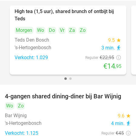
High tea (1,5 uur), shared brunch of ontbijt bij
35%
Teds
Morgen
Wo
Do
Vr
Za
Zo
Teds Den Bosch
9.5
star
's-Hertogenbosch
3 min.
directions_walk
Verkocht: 1.029
€22
,95
Regulier
€14
,95
4-gangen shared dining-diner bij Bar Wijnig
45%
Wo
Zo
Bar Wijnig
9.6
star
's-Hertogenbosch
4 min.
directions_walk
Verkocht: 1.125
€45
Regulier