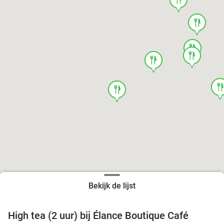
food
food
food
food
foo
food
Bekijk de lijst
High tea (2 uur) bij Élance Boutique Café
44%