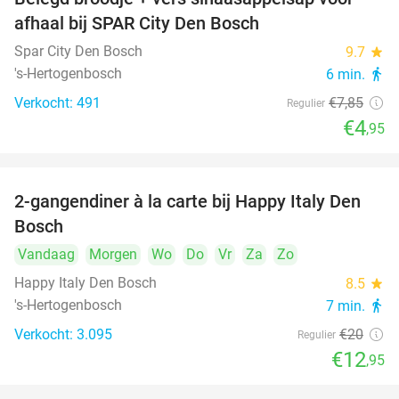
37%
afhaal bij SPAR City Den Bosch
Spar City Den Bosch
9.7
star
's-Hertogenbosch
6 min.
directions_walk
Verkocht: 491
€7
,85
Regulier
€4
,95
2-gangendiner à la carte bij Happy Italy Den
35%
Bosch
Vandaag
Morgen
Wo
Do
Vr
Za
Zo
Happy Italy Den Bosch
8.5
star
's-Hertogenbosch
7 min.
directions_walk
Verkocht: 3.095
€20
Regulier
€12
,95