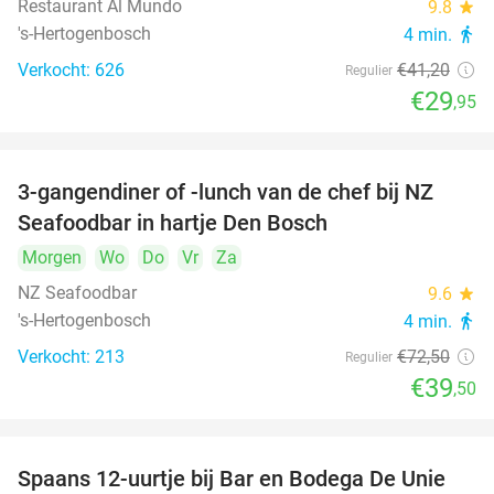
Restaurant Al Mundo
9.8
star
's-Hertogenbosch
4 min.
directions_walk
Verkocht: 626
€41
,20
Regulier
€29
,95
3-gangendiner of -lunch van de chef bij NZ
46%
Seafoodbar in hartje Den Bosch
Morgen
Wo
Do
Vr
Za
NZ Seafoodbar
9.6
star
's-Hertogenbosch
4 min.
directions_walk
Verkocht: 213
€72
,50
Regulier
€39
,50
Spaans 12-uurtje bij Bar en Bodega De Unie
42%