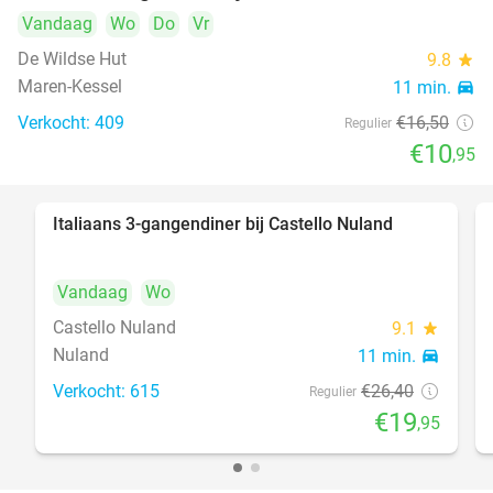
Vandaag
Wo
Do
Vr
De Wildse Hut
9.8
star
Maren-Kessel
11 min.
directions_car
Verkocht: 409
€16
,50
Regulier
€10
,95
Italiaans 3-gangendiner bij Castello Nuland
24%
Vandaag
Wo
Castello Nuland
9.1
star
Nuland
11 min.
directions_car
Verkocht: 615
€26
,40
Regulier
€19
,95