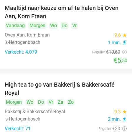
Maaltijd naar keuze om af te halen bij Oven
48%
Aan, Kom Eraan
Vandaag
Morgen
Wo
Do
Vr
Oven Aan, Kom Eraan
9.6
star
's-Hertogenbosch
1 min.
directions_walk
Verkocht: 4.079
€10
,60
Regulier
€5
,50
High tea to go van Bakkerij & Bakkerscafé
40%
Royal
Morgen
Wo
Do
Vr
Za
Zo
Bakkerij & Bakkerscafé Royal
9.3
star
's-Hertogenbosch
2 min.
directions_walk
Verkocht: 71
€30
Regulier