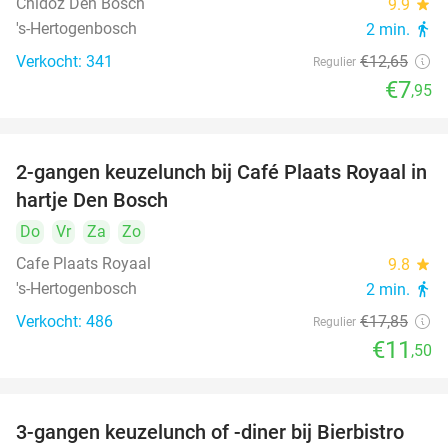
Chidóz Den Bosch
9.9
star
's-Hertogenbosch
2 min.
directions_walk
Verkocht: 341
€12
,65
Regulier
€7
,95
2-gangen keuzelunch bij Café Plaats Royaal in
36%
hartje Den Bosch
Do
Vr
Za
Zo
Cafe Plaats Royaal
9.8
star
's-Hertogenbosch
2 min.
directions_walk
Verkocht: 486
€17
,85
Regulier
€11
,50
3-gangen keuzelunch of -diner bij Bierbistro
41%