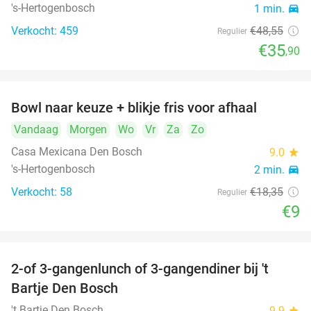
's-Hertogenbosch
1 min.
directions_car
Verkocht: 459
€48
,55
Regulier
€35
,90
Bowl naar keuze + blikje fris voor afhaal
51%
Vandaag
Morgen
Wo
Vr
Za
Zo
Casa Mexicana Den Bosch
9.0
star
's-Hertogenbosch
2 min.
directions_car
Verkocht: 58
€18
,35
Regulier
€9
2-of 3-gangenlunch of 3-gangendiner bij 't
35%
Bartje Den Bosch
't Bartje Den Bosch
9.9
star