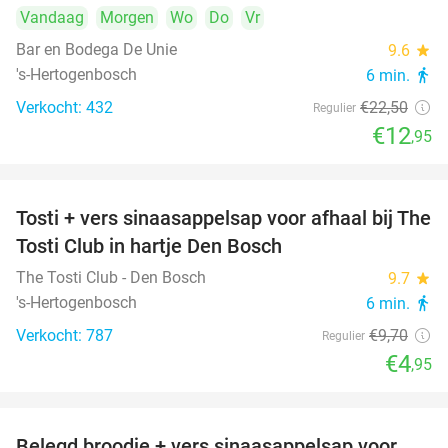
Vandaag
Morgen
Wo
Do
Vr
Bar en Bodega De Unie
9.6
star
's-Hertogenbosch
6 min.
directions_walk
Verkocht: 432
€22
,50
Regulier
€12
,95
Tosti + vers sinaasappelsap voor afhaal bij The
49%
Tosti Club in hartje Den Bosch
The Tosti Club - Den Bosch
9.7
star
's-Hertogenbosch
6 min.
directions_walk
Verkocht: 787
€9
,70
Regulier
€4
,95
Belegd broodje + vers sinaasappelsap voor