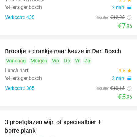
's-Hertogenbosch
2 min.
directions_car
Verkocht: 438
€12
,25
Regulier
€7
,95
Broodje + drankje naar keuze in Den Bosch
41%
Vandaag
Morgen
Wo
Do
Vr
Za
Lunch-hart
9.6
star
's-Hertogenbosch
3 min.
directions_car
Verkocht: 385
€10
,15
Regulier
€5
,95
3 proefglazen wijn of speciaalbier +
51%
borrelplank