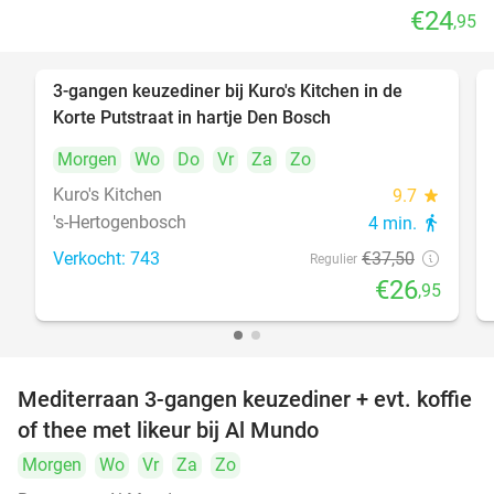
€24
,95
3-gangen keuzediner bij Kuro's Kitchen in de
28%
Korte Putstraat in hartje Den Bosch
Morgen
Wo
Do
Vr
Za
Zo
Kuro's Kitchen
9.7
star
's-Hertogenbosch
4 min.
directions_walk
Verkocht: 743
€37
,50
Regulier
€26
,95
Mediterraan 3-gangen keuzediner + evt. koffie
27%
of thee met likeur bij Al Mundo
Morgen
Wo
Vr
Za
Zo