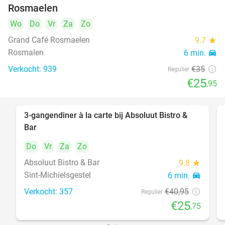
Rosmaelen
Wo
Do
Vr
Za
Zo
Grand Café Rosmaelen
9.7
star
Rosmalen
6 min.
directions_car
Verkocht: 939
€35
Regulier
€25
,95
3-gangendiner à la carte bij Absoluut Bistro &
37%
Bar
Do
Vr
Za
Zo
Absoluut Bistro & Bar
9.8
star
Sint-Michielsgestel
6 min.
directions_car
Verkocht: 357
€40
,95
Regulier
€25
,75