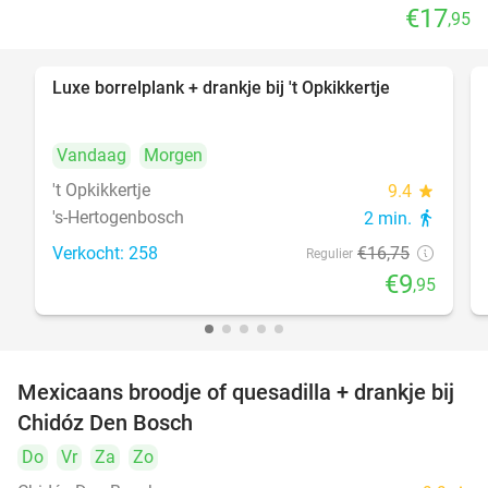
€17
,95
Luxe borrelplank + drankje bij 't Opkikkertje
41%
Vandaag
Morgen
't Opkikkertje
9.4
star
's-Hertogenbosch
2 min.
directions_walk
Verkocht: 258
€16
,75
Regulier
€9
,95
Mexicaans broodje of quesadilla + drankje bij
37%
Chidóz Den Bosch
Do
Vr
Za
Zo