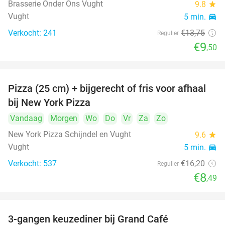
Brasserie Onder Ons Vught
9.8
star
Vught
5 min.
directions_car
Verkocht: 241
€13
,75
Regulier
€9
,50
Pizza (25 cm) + bijgerecht of fris voor afhaal
48%
bij New York Pizza
Vandaag
Morgen
Wo
Do
Vr
Za
Zo
New York Pizza Schijndel en Vught
9.6
star
Vught
5 min.
directions_car
Verkocht: 537
€16
,20
Regulier
€8
,49
3-gangen keuzediner bij Grand Café
26%