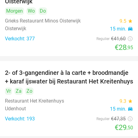
Oisterwijk
Morgen
Wo
Do
Grieks Restaurant Minos Oisterwijk
9.5
star
Oisterwijk
15 min.
directions_car
Verkocht: 377
€41
,60
Regulier
€28
,95
2- of 3-gangendiner à la carte + broodmandje
38%
+ karaf ijswater bij Restaurant Het Kreitenhuys
Vr
Za
Zo
Restaurant Het Kreitenhuys
9.3
star
Udenhout
15 min.
directions_car
Verkocht: 193
€47
,35
Regulier
€29
,50