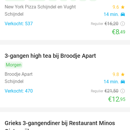
New York Pizza Schijndel en Vught
9.6
star
Schijndel
14 min.
directions_car
Verkocht: 537
€16
,20
Regulier
€8
,49
3-gangen high tea bij Broodje Apart
40%
Morgen
Broodje Apart
9.8
star
Schijndel
14 min.
directions_car
Verkocht: 470
€21
,50
Regulier
€12
,95
Grieks 3-gangendiner bij Restaurant Minos
30%