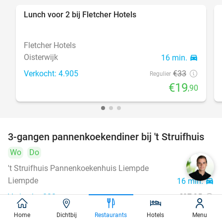
Lunch voor 2 bij Fletcher Hotels
40%
Fletcher Hotels
Oisterwijk
16 min.
directions_car
Verkocht: 4.905
€33
Regulier
€19
,90
3-gangen pannenkoekendiner bij 't Struifhuis
43%
Wo
Do
't Struifhuis Pannenkoekenhuis Liempde
9.4
star
Liempde
16 min.
directions_car
Verkocht: 820
€27
,95
Regulier
€15
,95
Home
Dichtbij
Restaurants
Hotels
Menu