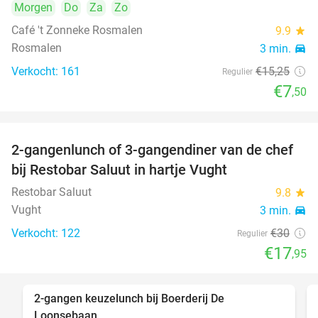
Morgen
Do
Za
Zo
Café 't Zonneke Rosmalen
9.9
star
Rosmalen
3 min.
directions_car
Verkocht: 161
€15
,25
Regulier
€7
,50
2-gangenlunch of 3-gangendiner van de chef
40%
bij Restobar Saluut in hartje Vught
Restobar Saluut
9.8
star
Vught
3 min.
directions_car
Verkocht: 122
€30
Regulier
€17
,95
2-gangen keuzelunch bij Boerderij De
30%
Loonsebaan