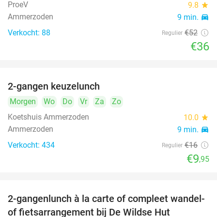
ProeV
9.8
star
Ammerzoden
9 min.
directions_car
Verkocht: 88
€52
Regulier
€36
2-gangen keuzelunch
38%
Morgen
Wo
Do
Vr
Za
Zo
Koetshuis Ammerzoden
10.0
star
Ammerzoden
9 min.
directions_car
Verkocht: 434
€16
Regulier
€9
,95
2-gangenlunch à la carte of compleet wandel-
34%
of fietsarrangement bij De Wildse Hut