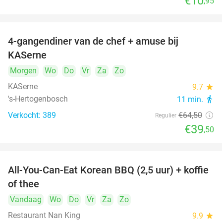
€10
,95
4-gangendiner van de chef + amuse bij
39%
KASerne
Morgen
Wo
Do
Vr
Za
Zo
KASerne
9.7
star
's-Hertogenbosch
11 min.
directions_walk
Verkocht: 389
€64
,50
Regulier
€39
,50
All-You-Can-Eat Korean BBQ (2,5 uur) + koffie
26%
of thee
Vandaag
Wo
Do
Vr
Za
Zo
Restaurant Nan King
9.9
star