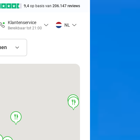
9,4
op basis van
206.147 reviews
Klantenservice
NL
Bereikbaar tot 21:00
nen
food
food
food
d