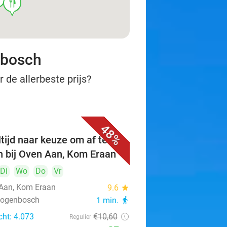
food
nbosch
 de allerbeste prijs?
48%
tijd naar keuze om af te
n bij Oven Aan, Kom Eraan
Di
Wo
Do
Vr
Aan, Kom Eraan
9.6
star
rtogenbosch
1 min.
directions_walk
cht: 4.073
€10
,60
Regulier