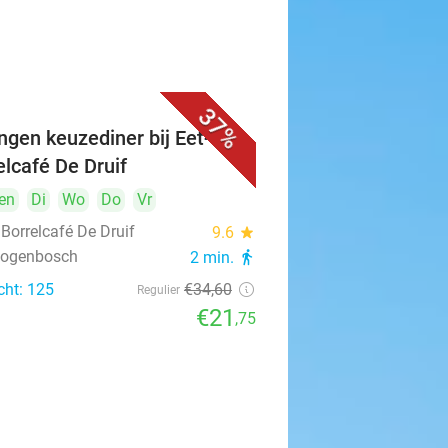
37%
ngen keuzediner bij Eet- &
elcafé De Druif
en
Di
Wo
Do
Vr
 Borrelcafé De Druif
9.6
star
rtogenbosch
2 min.
directions_walk
cht: 125
€34
,60
Regulier
€21
,75