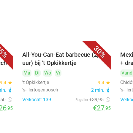
5%
30%
All-You-Can-Eat barbecue (2,5
Mexi
sch
uur) bij 't Opkikkertje
+ dr
Ma
Di
Wo
Vr
Vand
't Opkikkertje
Chidó
9.4
star
9.4
star
's-Hertogenbosch
's-He
min.
directions_walk
2 min.
directions_walk
,50
Verkocht: 139
€39
,95
Verko
Regulier
26
€27
,95
,95