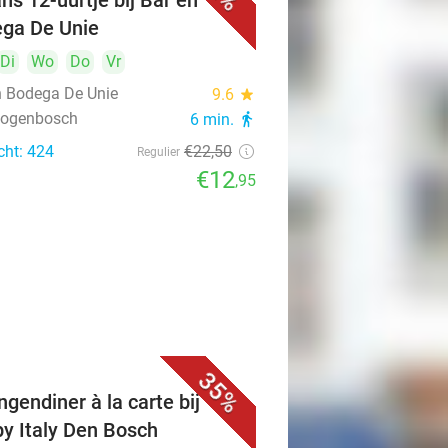
ns 12-uurtje bij Bar en
ga De Unie
Di
Wo
Do
Vr
n Bodega De Unie
9.6
star
rtogenbosch
6 min.
directions_walk
cht: 424
€22
,50
Regulier
€12
,95
35%
ngendiner à la carte bij
y Italy Den Bosch