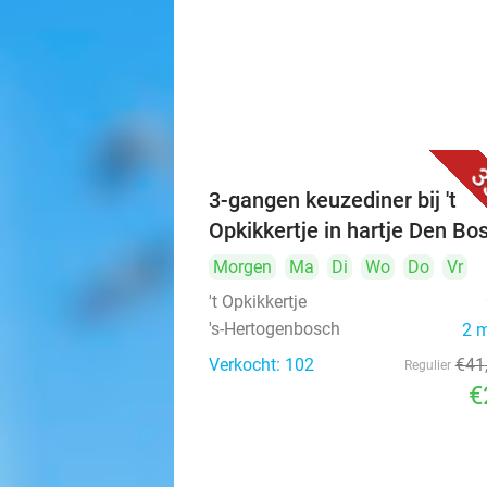
3
3-gangen keuzediner bij 't
Opkikkertje in hartje Den Bo
Morgen
Ma
Di
Wo
Do
Vr
't Opkikkertje
's-Hertogenbosch
2 
Verkocht: 102
€41
Regulier
€