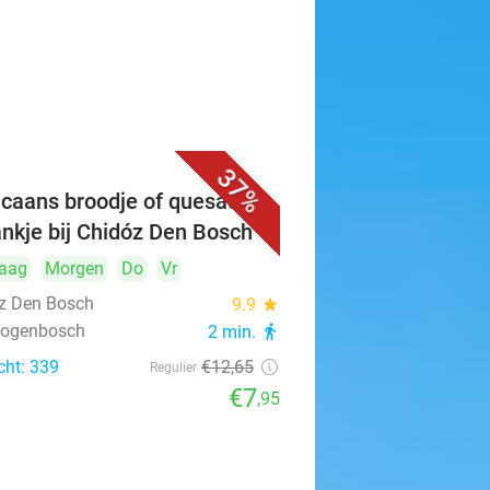
37%
caans broodje of quesadilla
ankje bij Chidóz Den Bosch
aag
Morgen
Do
Vr
z Den Bosch
9.9
star
rtogenbosch
2 min.
directions_walk
cht: 339
€12
,65
Regulier
€7
,95