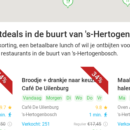
food
tdeals in de buurt van 's-Hertoge
rting, een betaalbare lunch of wil je ontbijten voor
e restaurants in de buurt van 's-Hertogenbosch.
4%
34%
Broodje + drankje naar keuze bij
Maal
Café De Uilenburg
hale
Vandaag
Morgen
Di
Wo
Do
Vr
Ma
Café De Uilenburg
Oven 
9.7
star
9.8
star
's-Hertogenbosch
's-He
min.
directions_walk
1 min.
directions_walk
,50
Verkocht: 251
€17
,45
Verko
Regulier