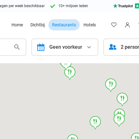
agen per week beschikbaar
10+ miljoen leden
Home
Dichtbij
Restaurants
Hotels
calendar
Geen voorkeur
2 perso
food
food
food
food
food
food
food
food
foo