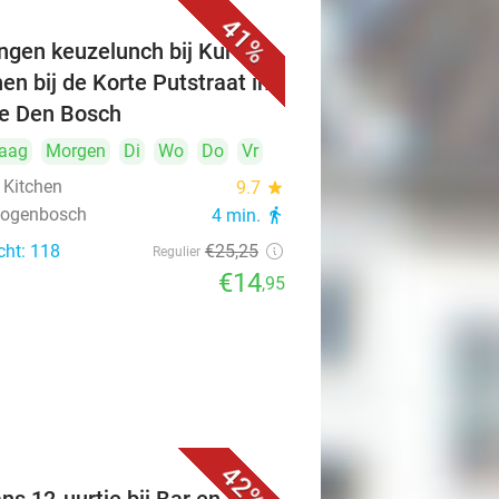
41%
ngen keuzelunch bij Kuro's
hen bij de Korte Putstraat in
je Den Bosch
aag
Morgen
Di
Wo
Do
Vr
 Kitchen
9.7
star
rtogenbosch
4 min.
directions_walk
cht: 118
€25
,25
Regulier
€14
,95
42%