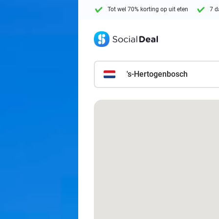
Tot wel 70% korting op uit eten
7 d
's-Hertogenbosch