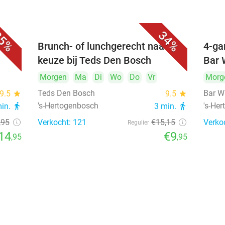
5%
34%
unch
Brunch- of lunchgerecht naar
4-ga
keuze bij Teds Den Bosch
Bar 
Morgen
Ma
Di
Wo
Do
Vr
Morg
Teds Den Bosch
Bar W
9.5
star
9.5
star
's-Hertogenbosch
's-He
min.
directions_walk
3 min.
directions_walk
,95
Verkocht: 121
€15
,15
Verko
Regulier
14
€9
,95
,95