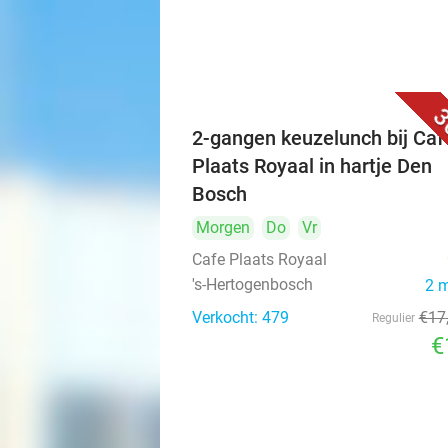
3
2-gangen keuzelunch bij Caf
Plaats Royaal in hartje Den
Bosch
Morgen
Do
Vr
Cafe Plaats Royaal
's-Hertogenbosch
2 
Verkocht: 479
€17
Regulier
€