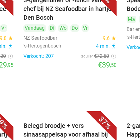
3-gangendiner of -lunch van de
Spaa
hee
chef bij NZ Seafoodbar in hartje
Bode
Den Bosch
Ma
Vr
Vandaag
Di
Wo
Do
Vr
Bar e
's-He
NZ Seafoodbar
9.8
star
9.6
star
's-Hertogenbosch
min.
directions_walk
4 min.
directions_walk
Verko
,20
Verkocht: 207
€72
,50
Regulier
29
€39
,95
,50
9%
37%
voor
Belegd broodje + vers
2-ga
artje
sinaasappelsap voor afhaal bij
Happ