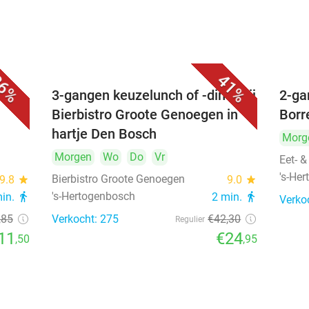
6%
41%
é
3-gangen keuzelunch of -diner bij
2-ga
Bierbistro Groote Genoegen in
Borr
hartje Den Bosch
Morg
Morgen
Wo
Do
Vr
Eet- &
's-He
Bierbistro Groote Genoegen
9.8
star
9.0
star
's-Hertogenbosch
min.
directions_walk
2 min.
directions_walk
Verko
,85
Verkocht: 275
€42
,30
Regulier
11
€24
,50
,95