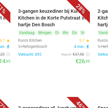
1%
28%
's
3-gangen keuzediner bij Kuro's
2-ga
t in
Kitchen in de Korte Putstraat in
Kitc
hartje Den Bosch
hart
Vandaag
Morgen
Di
Wo
Do
Vr
Vand
Kuro's Kitchen
Kuro's
9.7
star
9.7
star
's-Hertogenbosch
's-He
min.
directions_walk
4 min.
directions_walk
,25
Verkocht: 692
€37
,50
Verko
Regulier
14
€26
,95
,95
7%
46%