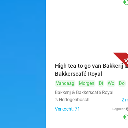
€
4
High tea to go van Bakkerij 
Bakkerscafé Royal
Vandaag
Morgen
Di
Wo
Do
Bakkerij & Bakkerscafé Royal
's-Hertogenbosch
2 
Verkocht: 71
Regulier
€