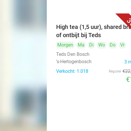
3
High tea (1,5 uur), shared br
of ontbijt bij Teds
Morgen
Ma
Di
Wo
Do
Vr
Teds Den Bosch
's-Hertogenbosch
3 
Verkocht: 1.018
€22
Regulier
€