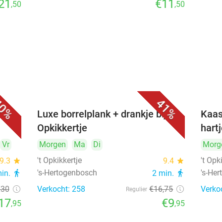
21
€11
,50
,50
0%
41%
&
Luxe borrelplank + drankje bij 't
Kaas
Opkikkertje
hart
Vr
Morgen
Ma
Di
Morg
't Opkikkertje
't Opk
9.3
star
9.4
star
's-Hertogenbosch
's-He
min.
directions_walk
2 min.
directions_walk
€30
Verkocht: 258
€16
,75
Verko
Regulier
17
€9
,95
,95