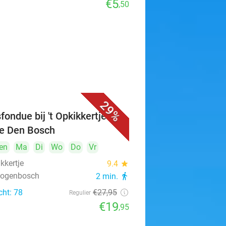
€5
,50
29%
fondue bij 't Opkikkertje in
je Den Bosch
en
Ma
Di
Wo
Do
Vr
ikkertje
9.4
star
rtogenbosch
2 min.
directions_walk
cht: 78
€27
,95
Regulier
€19
,95