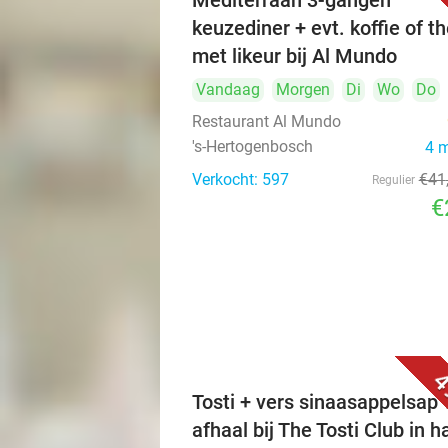
Mediterraan 3-gangen
keuzediner + evt. koffie of t
met likeur bij Al Mundo
Vandaag
Morgen
Di
Wo
Do
Restaurant Al Mundo
's-Hertogenbosch
4 
Verkocht: 597
€41
Regulier
€
4
Tosti + vers sinaasappelsap 
afhaal bij The Tosti Club in h