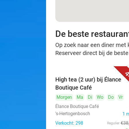
De beste restauran
Op zoek naar een diner met ko
Reserveer direct bij de best
4
High tea (2 uur) bij Élance
Boutique Café
Morgen
Ma
Di
Wo
Do
Vr
Élance Boutique Café
's-Hertogenbosch
1 
Verkocht: 298
€38
Regulier