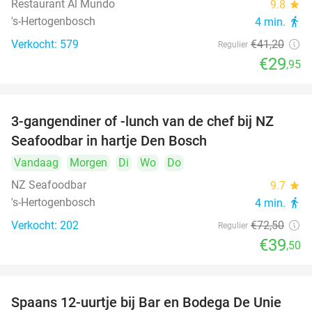
Restaurant Al Mundo
9.8
star
's-Hertogenbosch
4 min.
directions_walk
Verkocht: 579
€41
,20
Regulier
€29
,95
3-gangendiner of -lunch van de chef bij NZ
46%
Seafoodbar in hartje Den Bosch
Vandaag
Morgen
Di
Wo
Do
NZ Seafoodbar
9.7
star
's-Hertogenbosch
4 min.
directions_walk
Verkocht: 202
€72
,50
Regulier
€39
,50
Spaans 12-uurtje bij Bar en Bodega De Unie
42%