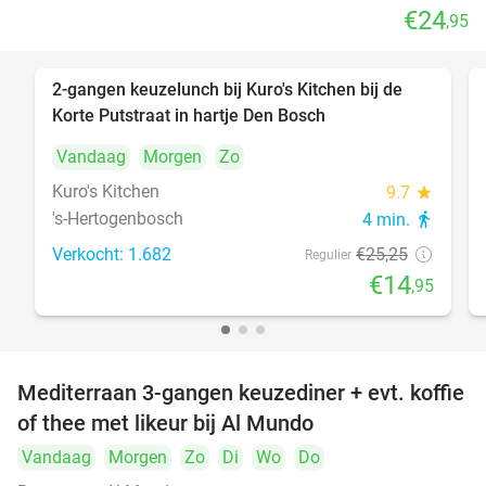
€24
,95
2-gangen keuzelunch bij Kuro's Kitchen bij de
41%
Korte Putstraat in hartje Den Bosch
Vandaag
Morgen
Zo
Kuro's Kitchen
9.7
star
's-Hertogenbosch
4 min.
directions_walk
Verkocht: 1.682
€25
,25
Regulier
€14
,95
Mediterraan 3-gangen keuzediner + evt. koffie
27%
of thee met likeur bij Al Mundo
Vandaag
Morgen
Zo
Di
Wo
Do