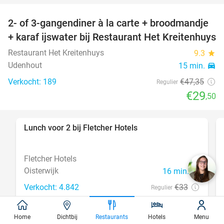
2- of 3-gangendiner à la carte + broodmandje
38%
+ karaf ijswater bij Restaurant Het Kreitenhuys
Restaurant Het Kreitenhuys
9.3
star
Udenhout
15 min.
directions_car
Verkocht: 189
€47
,35
Regulier
€29
,50
Lunch voor 2 bij Fletcher Hotels
40%
Fletcher Hotels
Oisterwijk
16 min.
directions_car
Verkocht: 4.842
€33
Regulier
€19
,90
Home
Dichtbij
Restaurants
Hotels
Menu