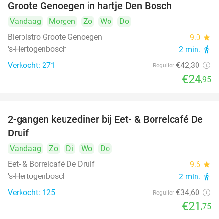
Groote Genoegen in hartje Den Bosch
Vandaag
Morgen
Zo
Wo
Do
Bierbistro Groote Genoegen
9.0
star
's-Hertogenbosch
2 min.
directions_walk
Verkocht: 271
€42
,30
Regulier
€24
,95
2-gangen keuzediner bij Eet- & Borrelcafé De
37%
Druif
Vandaag
Zo
Di
Wo
Do
Eet- & Borrelcafé De Druif
9.6
star
's-Hertogenbosch
2 min.
directions_walk
Verkocht: 125
€34
,60
Regulier
€21
,75