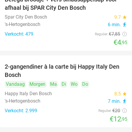
37%
afhaal bij SPAR City Den Bosch
Spar City Den Bosch
9.7
star
's-Hertogenbosch
6 min.
directions_walk
Verkocht: 479
€7
,85
Regulier
€4
,95
2-gangendiner à la carte bij Happy Italy Den
35%
Bosch
Vandaag
Morgen
Ma
Di
Wo
Do
Happy Italy Den Bosch
8.5
star
's-Hertogenbosch
7 min.
directions_walk
Verkocht: 2.999
€20
Regulier
€12
,95