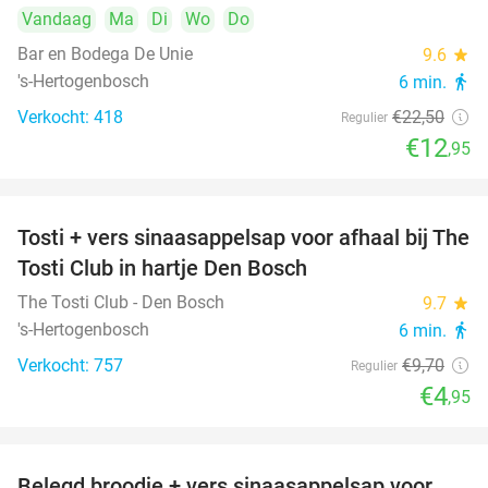
Vandaag
Ma
Di
Wo
Do
Bar en Bodega De Unie
9.6
star
's-Hertogenbosch
6 min.
directions_walk
Verkocht: 418
€22
,50
Regulier
€12
,95
Tosti + vers sinaasappelsap voor afhaal bij The
49%
Tosti Club in hartje Den Bosch
The Tosti Club - Den Bosch
9.7
star
's-Hertogenbosch
6 min.
directions_walk
Verkocht: 757
€9
,70
Regulier
€4
,95
Belegd broodje + vers sinaasappelsap voor