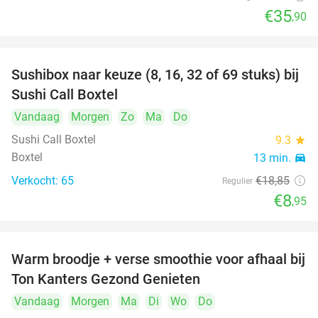
€35
,90
Sushibox naar keuze (8, 16, 32 of 69 stuks) bij
53%
Sushi Call Boxtel
Vandaag
Morgen
Zo
Ma
Do
Sushi Call Boxtel
9.3
star
Boxtel
13 min.
directions_car
Verkocht: 65
€18
,85
Regulier
€8
,95
Warm broodje + verse smoothie voor afhaal bij
43%
Ton Kanters Gezond Genieten
Vandaag
Morgen
Ma
Di
Wo
Do