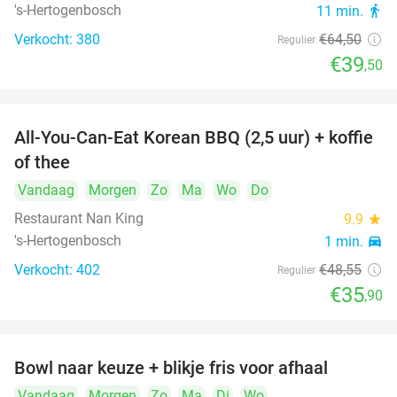
's-Hertogenbosch
11 min.
directions_walk
Verkocht: 380
€64
,50
Regulier
€39
,50
All-You-Can-Eat Korean BBQ (2,5 uur) + koffie
26%
of thee
Vandaag
Morgen
Zo
Ma
Wo
Do
Restaurant Nan King
9.9
star
's-Hertogenbosch
1 min.
directions_car
Verkocht: 402
€48
,55
Regulier
€35
,90
Bowl naar keuze + blikje fris voor afhaal
51%
Vandaag
Morgen
Zo
Ma
Di
Wo