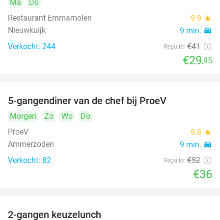
Ma
Do
Restaurant Emmamolen
9.9
star
Nieuwkuijk
9 min.
directions_car
Verkocht: 244
€41
Regulier
€29
,95
5-gangendiner van de chef bij ProeV
31%
Morgen
Zo
Wo
Do
ProeV
9.8
star
Ammerzoden
9 min.
directions_car
Verkocht: 82
€52
Regulier
€36
2-gangen keuzelunch
38%