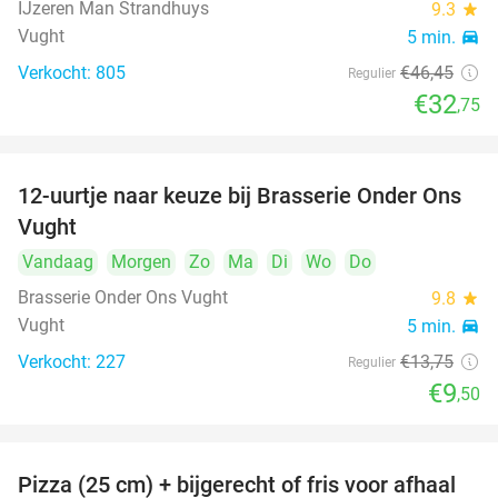
IJzeren Man Strandhuys
9.3
star
Vught
5 min.
directions_car
Verkocht: 805
€46
,45
Regulier
€32
,75
12-uurtje naar keuze bij Brasserie Onder Ons
31%
Vught
Vandaag
Morgen
Zo
Ma
Di
Wo
Do
Brasserie Onder Ons Vught
9.8
star
Vught
5 min.
directions_car
Verkocht: 227
€13
,75
Regulier
€9
,50
Pizza (25 cm) + bijgerecht of fris voor afhaal
48%