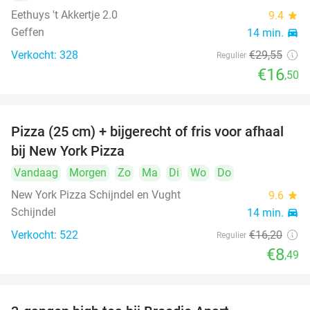
Eethuys 't Akkertje 2.0
9.4
star
Geffen
14 min.
directions_car
Verkocht: 328
€29
,55
Regulier
€16
,50
Pizza (25 cm) + bijgerecht of fris voor afhaal
48%
bij New York Pizza
Vandaag
Morgen
Zo
Ma
Di
Wo
Do
New York Pizza Schijndel en Vught
9.6
star
Schijndel
14 min.
directions_car
Verkocht: 522
€16
,20
Regulier
€8
,49