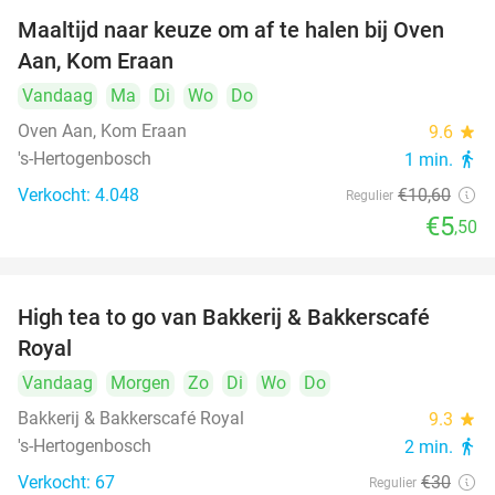
Maaltijd naar keuze om af te halen bij Oven
48%
Aan, Kom Eraan
Vandaag
Ma
Di
Wo
Do
Oven Aan, Kom Eraan
9.6
star
's-Hertogenbosch
1 min.
directions_walk
Verkocht: 4.048
€10
,60
Regulier
€5
,50
High tea to go van Bakkerij & Bakkerscafé
40%
Royal
Vandaag
Morgen
Zo
Di
Wo
Do
Bakkerij & Bakkerscafé Royal
9.3
star
's-Hertogenbosch
2 min.
directions_walk
Verkocht: 67
€30
Regulier