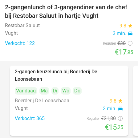
2-gangenlunch of 3-gangendiner van de chef
40%
bij Restobar Saluut in hartje Vught
Restobar Saluut
9.8
star
Vught
3 min.
directions_car
Verkocht: 122
€30
Regulier
€17
,95
2-gangen keuzelunch bij Boerderij De
30%
Loonsebaan
Vandaag
Ma
Di
Wo
Do
Boerderij De Loonsebaan
9.8
star
Vught
3 min.
directions_car
Verkocht: 365
€21
,80
Regulier
€15
,25