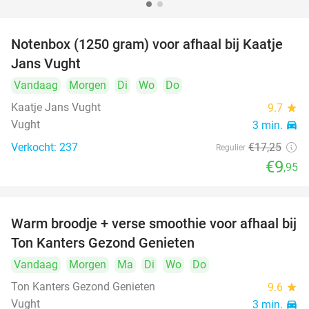
Notenbox (1250 gram) voor afhaal bij Kaatje
42%
Jans Vught
Vandaag
Morgen
Di
Wo
Do
Kaatje Jans Vught
9.7
star
Vught
3 min.
directions_car
Verkocht: 237
€17
,25
Regulier
€9
,95
Warm broodje + verse smoothie voor afhaal bij
43%
Ton Kanters Gezond Genieten
Vandaag
Morgen
Ma
Di
Wo
Do
Ton Kanters Gezond Genieten
9.6
star
Vught
3 min.
directions_car