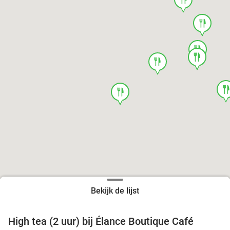
food
food
food
food
foo
food
Bekijk de lijst
High tea (2 uur) bij Élance Boutique Café
44%