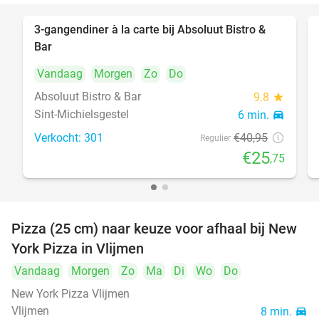
3-gangendiner à la carte bij Absoluut Bistro &
37%
Bar
Vandaag
Morgen
Zo
Do
Absoluut Bistro & Bar
9.8
star
Sint-Michielsgestel
6 min.
directions_car
Verkocht: 301
€40
,95
Regulier
€25
,75
Pizza (25 cm) naar keuze voor afhaal bij New
55%
York Pizza in Vlijmen
Vandaag
Morgen
Zo
Ma
Di
Wo
Do
New York Pizza Vlijmen
Vlijmen
8 min.
directions_car