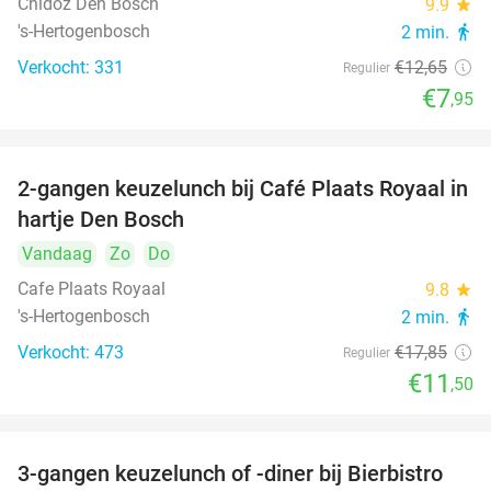
Chidóz Den Bosch
9.9
star
's-Hertogenbosch
2 min.
directions_walk
Verkocht: 331
€12
,65
Regulier
€7
,95
2-gangen keuzelunch bij Café Plaats Royaal in
36%
hartje Den Bosch
Vandaag
Zo
Do
Cafe Plaats Royaal
9.8
star
's-Hertogenbosch
2 min.
directions_walk
Verkocht: 473
€17
,85
Regulier
€11
,50
3-gangen keuzelunch of -diner bij Bierbistro
41%