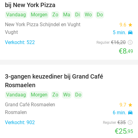
bij New York Pizza
Vandaag
Morgen
Zo
Ma
Di
Wo
Do
New York Pizza Schijndel en Vught
9.6
star
Vught
5 min.
directions_car
Verkocht: 522
€16
,20
Regulier
€8
,49
3-gangen keuzediner bij Grand Café
26%
Rosmaelen
Vandaag
Morgen
Zo
Wo
Do
Grand Café Rosmaelen
9.7
star
Rosmalen
6 min.
directions_car
Verkocht: 902
€35
Regulier
€25
,95