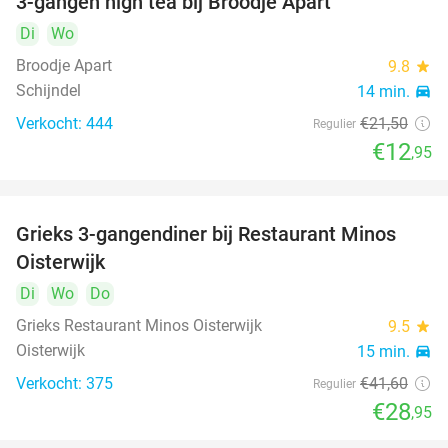
3-gangen high tea bij Broodje Apart
40%
Di
Wo
Broodje Apart
9.8
star
Schijndel
14 min.
directions_car
Verkocht: 444
€21
,50
Regulier
€12
,95
Grieks 3-gangendiner bij Restaurant Minos
30%
Oisterwijk
Di
Wo
Do
Grieks Restaurant Minos Oisterwijk
9.5
star
Oisterwijk
15 min.
directions_car
Verkocht: 375
€41
,60
Regulier
€28
,95