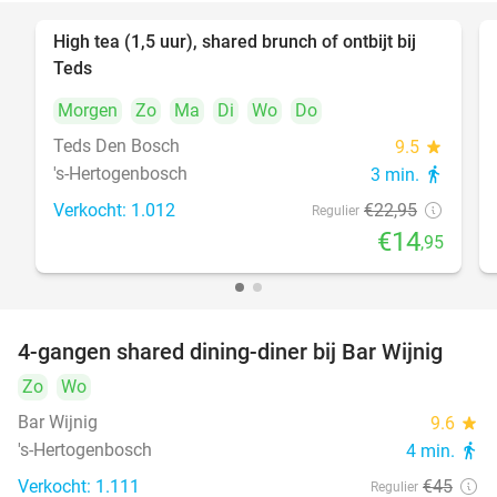
High tea (1,5 uur), shared brunch of ontbijt bij
35%
Teds
Morgen
Zo
Ma
Di
Wo
Do
Teds Den Bosch
9.5
star
's-Hertogenbosch
3 min.
directions_walk
Verkocht: 1.012
€22
,95
Regulier
€14
,95
4-gangen shared dining-diner bij Bar Wijnig
45%
Zo
Wo
Bar Wijnig
9.6
star
's-Hertogenbosch
4 min.
directions_walk
Verkocht: 1.111
€45
Regulier