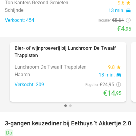
Ton Kanters Gezond Genieten
9.6
star
Schijndel
13 min.
directions_car
Verkocht: 454
€8
,64
Regulier
€4
,95
Bier- of wijnproeverij bij Lunchroom De Twaalf
40%
Trappisten
Lunchroom De Twaalf Trappisten
9.8
star
Haaren
13 min.
directions_car
Verkocht: 209
€24
,95
Regulier
€14
,95
3-gangen keuzediner bij Eethuys 't Akkertje 2.0
44%
Do