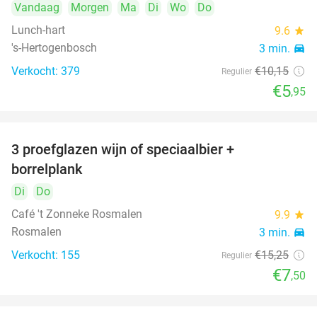
Vandaag
Morgen
Ma
Di
Wo
Do
Lunch-hart
9.6
star
's-Hertogenbosch
3 min.
directions_car
Verkocht: 379
€10
,15
Regulier
€5
,95
3 proefglazen wijn of speciaalbier +
51%
borrelplank
Di
Do
Café 't Zonneke Rosmalen
9.9
star
Rosmalen
3 min.
directions_car
Verkocht: 155
€15
,25
Regulier
€7
,50