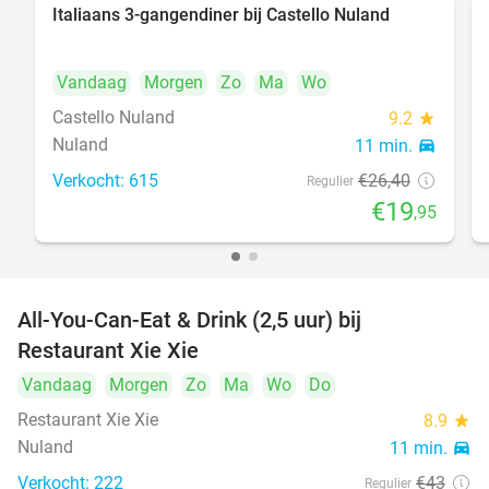
Italiaans 3-gangendiner bij Castello Nuland
24%
Vandaag
Morgen
Zo
Ma
Wo
Castello Nuland
9.2
star
Nuland
11 min.
directions_car
Verkocht: 615
€26
,40
Regulier
€19
,95
All-You-Can-Eat & Drink (2,5 uur) bij
17%
Restaurant Xie Xie
Vandaag
Morgen
Zo
Ma
Wo
Do
Restaurant Xie Xie
8.9
star
Nuland
11 min.
directions_car
Verkocht: 222
€43
Regulier