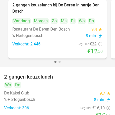
2-gangen keuzelunch bij De Beren in hartje Den
43%
Bosch
Vandaag
Morgen
Zo
Ma
Di
Wo
Do
Restaurant De Beren Den Bosch
9.4
star
's-Hertogenbosch
8 min.
directions_walk
Verkocht: 2.446
€22
Regulier
€12
,50
2-gangen keuzelunch
32%
Wo
Do
De Kakel Club
9.7
star
's-Hertogenbosch
8 min.
directions_walk
Verkocht: 306
€16
,10
Regulier