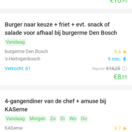
€10
,95
Burger naar keuze + friet + evt. snack of
37%
salade voor afhaal bij burgerme Den Bosch
Vandaag
burgerme Den Bosch
8.4
star
's-Hertogenbosch
9 min.
directions_walk
Verkocht: 61
€14
,25
Regulier
€8
,95
4-gangendiner van de chef + amuse bij
39%
KASerne
Vandaag
Morgen
Zo
Di
Wo
Do
KASerne
9.7
star