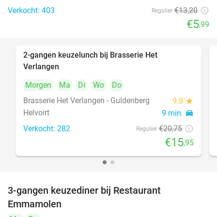
Verkocht: 403
€13
,20
Regulier
€5
,99
2-gangen keuzelunch bij Brasserie Het
23%
Verlangen
Morgen
Ma
Di
Wo
Do
Brasserie Het Verlangen - Guldenberg
9.8
star
Helvoirt
9 min.
directions_car
Verkocht: 282
€20
,75
Regulier
€15
,95
3-gangen keuzediner bij Restaurant
27%
Emmamolen