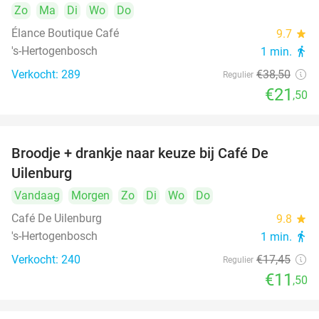
Zo
Ma
Di
Wo
Do
Élance Boutique Café
9.7
star
's-Hertogenbosch
1 min.
directions_walk
Verkocht: 289
€38
,50
Regulier
€21
,50
Broodje + drankje naar keuze bij Café De
34%
Uilenburg
Vandaag
Morgen
Zo
Di
Wo
Do
Café De Uilenburg
9.8
star
's-Hertogenbosch
1 min.
directions_walk
Verkocht: 240
€17
,45
Regulier
€11
,50