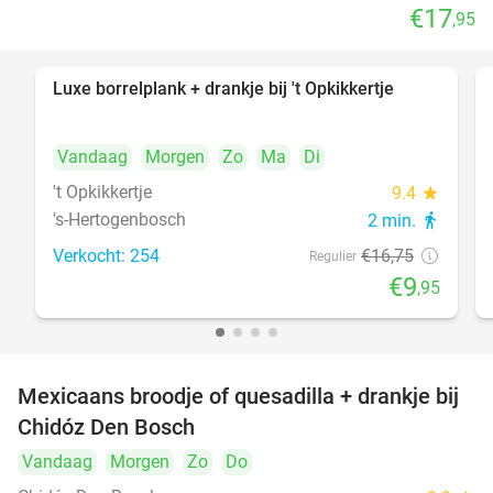
€17
,95
Luxe borrelplank + drankje bij 't Opkikkertje
41%
Vandaag
Morgen
Zo
Ma
Di
't Opkikkertje
9.4
star
's-Hertogenbosch
2 min.
directions_walk
Verkocht: 254
€16
,75
Regulier
€9
,95
Mexicaans broodje of quesadilla + drankje bij
37%
Chidóz Den Bosch
Vandaag
Morgen
Zo
Do