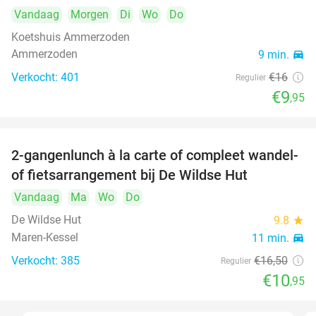
Vandaag
Morgen
Di
Wo
Do
Koetshuis Ammerzoden
Ammerzoden
9 min.
directions_car
Verkocht: 401
€16
Regulier
€9
,95
2-gangenlunch à la carte of compleet wandel-
34%
of fietsarrangement bij De Wildse Hut
Vandaag
Ma
Wo
Do
De Wildse Hut
9.8
star
Maren-Kessel
11 min.
directions_car
Verkocht: 385
€16
,50
Regulier
€10
,95