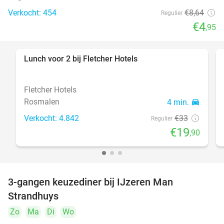
Verkocht: 454
€8
,64
Regulier
€4
,95
Lunch voor 2 bij Fletcher Hotels
40%
Fletcher Hotels
Rosmalen
4 min.
directions_car
Verkocht: 4.842
€33
Regulier
€19
,90
3-gangen keuzediner bij IJzeren Man
29%
Strandhuys
Zo
Ma
Di
Wo