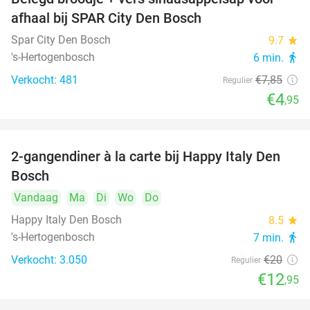
37%
afhaal bij SPAR City Den Bosch
Spar City Den Bosch
9.7
star
's-Hertogenbosch
6 min.
directions_walk
Verkocht: 481
€7
,85
Regulier
€4
,95
2-gangendiner à la carte bij Happy Italy Den
35%
Bosch
Vandaag
Ma
Di
Wo
Do
Happy Italy Den Bosch
8.5
star
's-Hertogenbosch
7 min.
directions_walk
Verkocht: 3.050
€20
Regulier
€12
,95