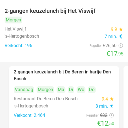
2-gangen keuzelunch bij Het Viswijf
32%
Morgen
Het Viswijf
9.9
star
's-Hertogenbosch
7 min.
directions_walk
Verkocht: 196
€26
,50
Regulier
€17
,95
2-gangen keuzelunch bij De Beren in hartje Den
43%
Bosch
Vandaag
Morgen
Ma
Di
Wo
Do
Restaurant De Beren Den Bosch
9.4
star
's-Hertogenbosch
8 min.
directions_walk
Verkocht: 2.464
€22
Regulier
€12
,50