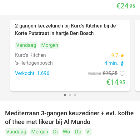
€24
,95
2-gangen keuzelunch bij Kuro's Kitchen bij de
41%
Korte Putstraat in hartje Den Bosch
Vandaag
Morgen
Kuro's Kitchen
9.7
star
's-Hertogenbosch
4 min.
directions_walk
Verkocht: 1.696
€25
,25
Regulier
€14
,95
Mediterraan 3-gangen keuzediner + evt. koffie
27%
of thee met likeur bij Al Mundo
Vandaag
Morgen
Di
Wo
Do
Vr