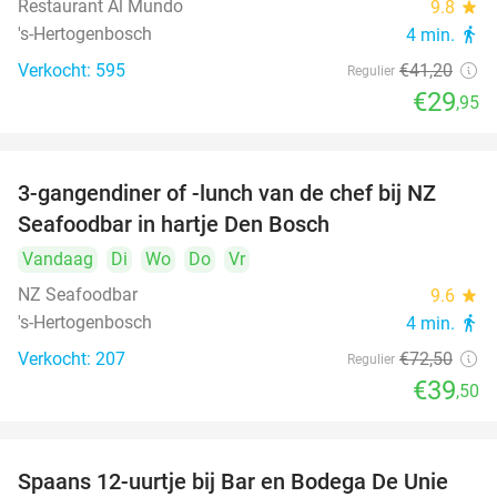
Restaurant Al Mundo
9.8
star
's-Hertogenbosch
4 min.
directions_walk
Verkocht: 595
€41
,20
Regulier
€29
,95
3-gangendiner of -lunch van de chef bij NZ
46%
Seafoodbar in hartje Den Bosch
Vandaag
Di
Wo
Do
Vr
NZ Seafoodbar
9.6
star
's-Hertogenbosch
4 min.
directions_walk
Verkocht: 207
€72
,50
Regulier
€39
,50
Spaans 12-uurtje bij Bar en Bodega De Unie
42%