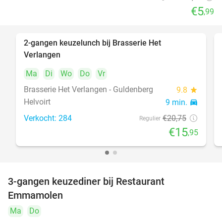
€5
,99
2-gangen keuzelunch bij Brasserie Het
23%
Verlangen
Ma
Di
Wo
Do
Vr
Brasserie Het Verlangen - Guldenberg
9.8
star
Helvoirt
9 min.
directions_car
Verkocht: 284
€20
,75
Regulier
€15
,95
3-gangen keuzediner bij Restaurant
27%
Emmamolen
Ma
Do