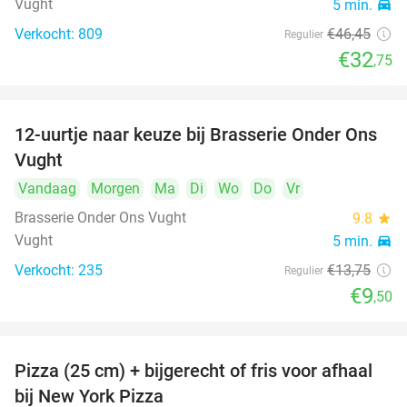
Vught
5 min.
directions_car
Verkocht: 809
€46
,45
Regulier
€32
,75
12-uurtje naar keuze bij Brasserie Onder Ons
31%
Vught
Vandaag
Morgen
Ma
Di
Wo
Do
Vr
Brasserie Onder Ons Vught
9.8
star
Vught
5 min.
directions_car
Verkocht: 235
€13
,75
Regulier
€9
,50
Pizza (25 cm) + bijgerecht of fris voor afhaal
48%
bij New York Pizza