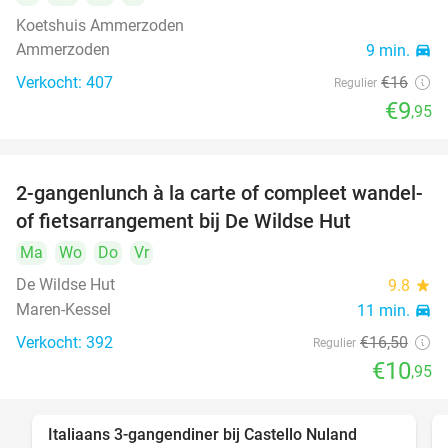
Koetshuis Ammerzoden
Ammerzoden
9 min.
directions_car
Verkocht: 407
€16
Regulier
€9
,95
2-gangenlunch à la carte of compleet wandel-
34%
of fietsarrangement bij De Wildse Hut
Ma
Wo
Do
Vr
De Wildse Hut
9.8
star
Maren-Kessel
11 min.
directions_car
Verkocht: 392
€16
,50
Regulier
€10
,95
Italiaans 3-gangendiner bij Castello Nuland
24%