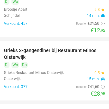
Di
Wo
Broodje Apart
9.8
star
Schijndel
14 min.
directions_car
Verkocht: 457
€21
,50
Regulier
€12
,95
Grieks 3-gangendiner bij Restaurant Minos
30%
Oisterwijk
Di
Wo
Do
Grieks Restaurant Minos Oisterwijk
9.5
star
Oisterwijk
15 min.
directions_car
Verkocht: 377
€41
,60
Regulier
€28
,95