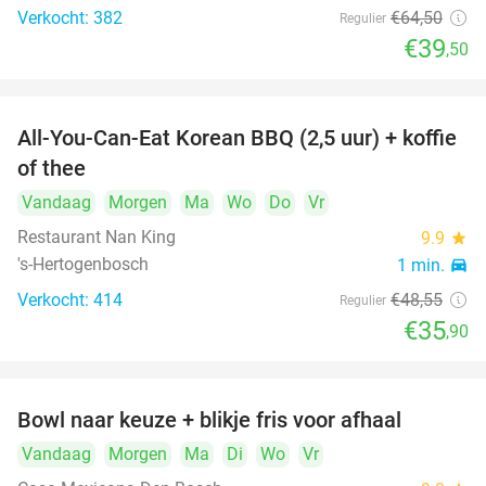
Verkocht: 382
€64
,50
Regulier
€39
,50
All-You-Can-Eat Korean BBQ (2,5 uur) + koffie
26%
of thee
Vandaag
Morgen
Ma
Wo
Do
Vr
Restaurant Nan King
9.9
star
's-Hertogenbosch
1 min.
directions_car
Verkocht: 414
€48
,55
Regulier
€35
,90
Bowl naar keuze + blikje fris voor afhaal
51%
Vandaag
Morgen
Ma
Di
Wo
Vr