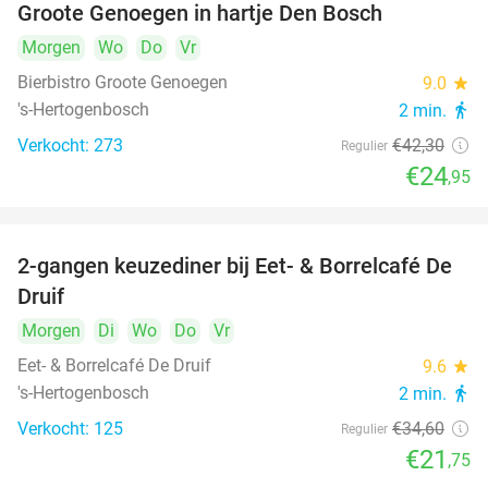
Groote Genoegen in hartje Den Bosch
Morgen
Wo
Do
Vr
Bierbistro Groote Genoegen
9.0
star
's-Hertogenbosch
2 min.
directions_walk
Verkocht: 273
€42
,30
Regulier
€24
,95
2-gangen keuzediner bij Eet- & Borrelcafé De
37%
Druif
Morgen
Di
Wo
Do
Vr
Eet- & Borrelcafé De Druif
9.6
star
's-Hertogenbosch
2 min.
directions_walk
Verkocht: 125
€34
,60
Regulier
€21
,75