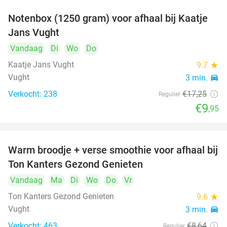
Notenbox (1250 gram) voor afhaal bij Kaatje
42%
Jans Vught
Vandaag
Di
Wo
Do
Kaatje Jans Vught
9.7
star
Vught
3 min.
directions_car
Verkocht: 238
€17
,25
Regulier
€9
,95
Warm broodje + verse smoothie voor afhaal bij
43%
Ton Kanters Gezond Genieten
Vandaag
Ma
Di
Wo
Do
Vr
Ton Kanters Gezond Genieten
9.6
star
Vught
3 min.
directions_car
Verkocht: 463
€8
,64
Regulier