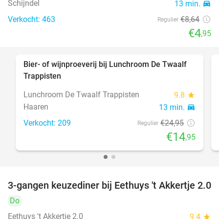
Schijndel
13 min.
directions_car
Verkocht: 463
€8
,64
Regulier
€4
,95
Bier- of wijnproeverij bij Lunchroom De Twaalf
40%
Trappisten
Lunchroom De Twaalf Trappisten
9.8
star
Haaren
13 min.
directions_car
Verkocht: 209
€24
,95
Regulier
€14
,95
3-gangen keuzediner bij Eethuys 't Akkertje 2.0
44%
Do
Eethuys 't Akkertje 2.0
9.4
star