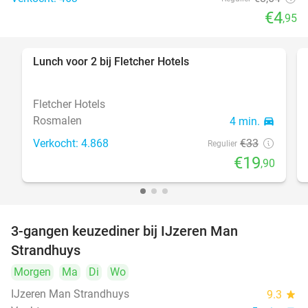
€4
,95
Lunch voor 2 bij Fletcher Hotels
40%
Fletcher Hotels
Rosmalen
4 min.
directions_car
Verkocht: 4.868
€33
Regulier
€19
,90
3-gangen keuzediner bij IJzeren Man
29%
Strandhuys
Morgen
Ma
Di
Wo
IJzeren Man Strandhuys
9.3
star