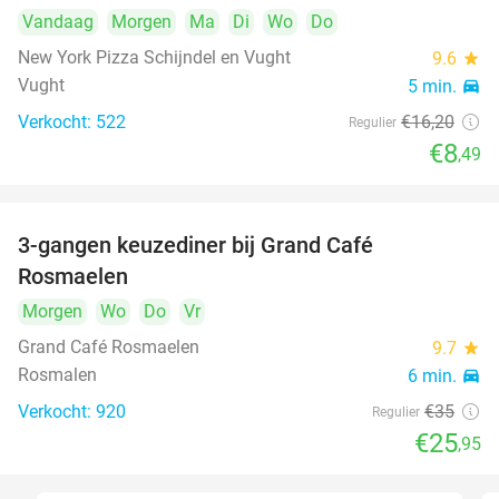
Vandaag
Morgen
Ma
Di
Wo
Do
New York Pizza Schijndel en Vught
9.6
star
Vught
5 min.
directions_car
Verkocht: 522
€16
,20
Regulier
€8
,49
3-gangen keuzediner bij Grand Café
26%
Rosmaelen
Morgen
Wo
Do
Vr
Grand Café Rosmaelen
9.7
star
Rosmalen
6 min.
directions_car
Verkocht: 920
€35
Regulier
€25
,95