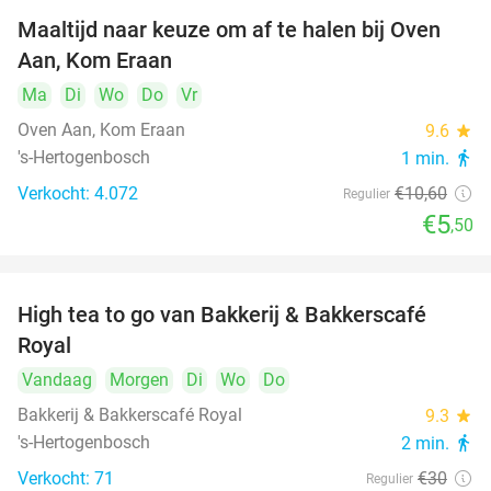
Maaltijd naar keuze om af te halen bij Oven
48%
Aan, Kom Eraan
Ma
Di
Wo
Do
Vr
Oven Aan, Kom Eraan
9.6
star
's-Hertogenbosch
1 min.
directions_walk
Verkocht: 4.072
€10
,60
Regulier
€5
,50
High tea to go van Bakkerij & Bakkerscafé
40%
Royal
Vandaag
Morgen
Di
Wo
Do
Bakkerij & Bakkerscafé Royal
9.3
star
's-Hertogenbosch
2 min.
directions_walk
Verkocht: 71
€30
Regulier