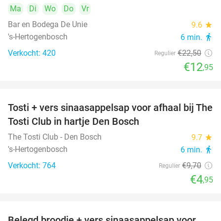
Ma
Di
Wo
Do
Vr
Bar en Bodega De Unie
9.6
star
's-Hertogenbosch
6 min.
directions_walk
Verkocht: 420
€22
,50
Regulier
€12
,95
Tosti + vers sinaasappelsap voor afhaal bij The
49%
Tosti Club in hartje Den Bosch
The Tosti Club - Den Bosch
9.7
star
's-Hertogenbosch
6 min.
directions_walk
Verkocht: 764
€9
,70
Regulier
€4
,95
Belegd broodje + vers sinaasappelsap voor