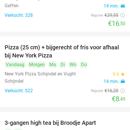
Geffen
14 min.
directions_car
Verkocht: 328
€29
,55
Regulier
€16
,50
Pizza (25 cm) + bijgerecht of fris voor afhaal
48%
bij New York Pizza
Vandaag
Morgen
Ma
Di
Wo
Do
New York Pizza Schijndel en Vught
9.6
star
Schijndel
14 min.
directions_car
Verkocht: 522
€16
,20
Regulier
€8
,49
3-gangen high tea bij Broodje Apart
40%