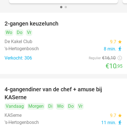
2-gangen keuzelunch
32%
Wo
Do
Vr
De Kakel Club
9.7
star
's-Hertogenbosch
8 min.
directions_walk
Verkocht: 306
€16
,10
Regulier
€10
,95
4-gangendiner van de chef + amuse bij
39%
KASerne
Vandaag
Morgen
Di
Wo
Do
Vr
KASerne
9.7
star
's-Hertogenbosch
11 min.
directions_walk