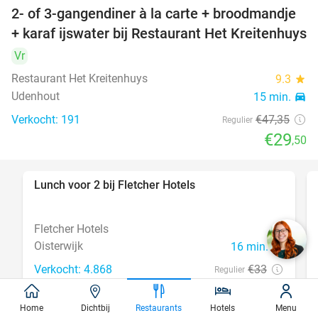
2- of 3-gangendiner à la carte + broodmandje
38%
+ karaf ijswater bij Restaurant Het Kreitenhuys
Vr
Restaurant Het Kreitenhuys
9.3
star
Udenhout
15 min.
directions_car
Verkocht: 191
€47
,35
Regulier
€29
,50
Lunch voor 2 bij Fletcher Hotels
40%
Fletcher Hotels
Oisterwijk
16 min.
directions_car
Verkocht: 4.868
€33
Regulier
€19
,90
Home
Dichtbij
Restaurants
Hotels
Menu