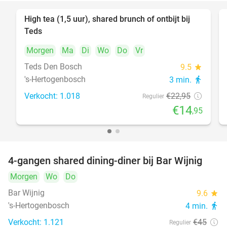
High tea (1,5 uur), shared brunch of ontbijt bij
35%
Teds
Morgen
Ma
Di
Wo
Do
Vr
Teds Den Bosch
9.5
star
's-Hertogenbosch
3 min.
directions_walk
Verkocht: 1.018
€22
,95
Regulier
€14
,95
4-gangen shared dining-diner bij Bar Wijnig
45%
Morgen
Wo
Do
Bar Wijnig
9.6
star
's-Hertogenbosch
4 min.
directions_walk
Verkocht: 1.121
€45
Regulier