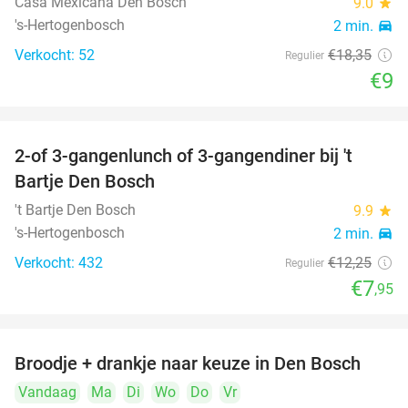
Casa Mexicana Den Bosch
9.0
star
's-Hertogenbosch
2 min.
directions_car
Verkocht: 52
€18
,35
Regulier
€9
2-of 3-gangenlunch of 3-gangendiner bij 't
35%
Bartje Den Bosch
't Bartje Den Bosch
9.9
star
's-Hertogenbosch
2 min.
directions_car
Verkocht: 432
€12
,25
Regulier
€7
,95
Broodje + drankje naar keuze in Den Bosch
41%
Vandaag
Ma
Di
Wo
Do
Vr