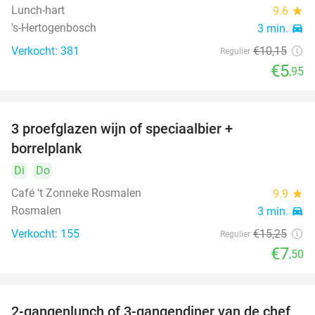
Lunch-hart
9.6
star
's-Hertogenbosch
3 min.
directions_car
Verkocht: 381
€10
,15
Regulier
€5
,95
3 proefglazen wijn of speciaalbier +
51%
borrelplank
Di
Do
Café 't Zonneke Rosmalen
9.9
star
Rosmalen
3 min.
directions_car
Verkocht: 155
€15
,25
Regulier
€7
,50
2-gangenlunch of 3-gangendiner van de chef