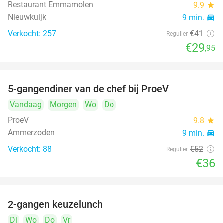
Restaurant Emmamolen
9.9
star
Nieuwkuijk
9 min.
directions_car
Verkocht: 257
€41
Regulier
€29
,95
5-gangendiner van de chef bij ProeV
31%
Vandaag
Morgen
Wo
Do
ProeV
9.8
star
Ammerzoden
9 min.
directions_car
Verkocht: 88
€52
Regulier
€36
2-gangen keuzelunch
38%
Di
Wo
Do
Vr