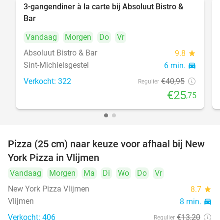
3-gangendiner à la carte bij Absoluut Bistro &
37%
Bar
Vandaag
Morgen
Do
Vr
Absoluut Bistro & Bar
9.8
star
Sint-Michielsgestel
6 min.
directions_car
Verkocht: 322
€40
,95
Regulier
€25
,75
Pizza (25 cm) naar keuze voor afhaal bij New
55%
York Pizza in Vlijmen
Vandaag
Morgen
Ma
Di
Wo
Do
Vr
New York Pizza Vlijmen
8.7
star
Vlijmen
8 min.
directions_car
Verkocht: 406
€13
,20
Regulier