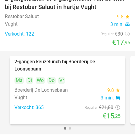
40%
bij Restobar Saluut in hartje Vught
Restobar Saluut
9.8
star
Vught
3 min.
directions_car
Verkocht: 122
€30
Regulier
€17
,95
2-gangen keuzelunch bij Boerderij De
30%
Loonsebaan
Ma
Di
Wo
Do
Vr
Boerderij De Loonsebaan
9.8
star
Vught
3 min.
directions_car
Verkocht: 365
€21
,80
Regulier
€15
,25