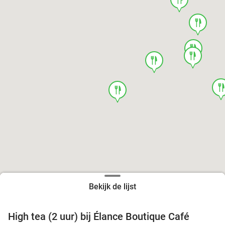
food
food
food
food
foo
food
Bekijk de lijst
High tea (2 uur) bij Élance Boutique Café
44%