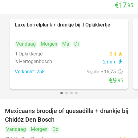
€17
,95
Luxe borrelplank + drankje bij 't Opkikkertje
41%
Vandaag
Morgen
Ma
Di
't Opkikkertje
9.4
star
's-Hertogenbosch
2 min.
directions_walk
Verkocht: 258
€16
,75
Regulier
€9
,95
Mexicaans broodje of quesadilla + drankje bij
37%
Chidóz Den Bosch
Vandaag
Morgen
Do