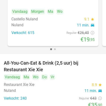
Vandaag
Morgen
Ma
Wo
Castello Nuland
9.1
star
Nuland
11 min.
directions_car
Verkocht: 615
€26
,40
Regulier
€19
,95
All-You-Can-Eat & Drink (2,5 uur) bij
17%
Restaurant Xie Xie
Vandaag
Ma
Wo
Do
Vr
Restaurant Xie Xie
8.9
star
Nuland
11 min.
directions_car
Verkocht: 240
€43
Regulier
€35
,90