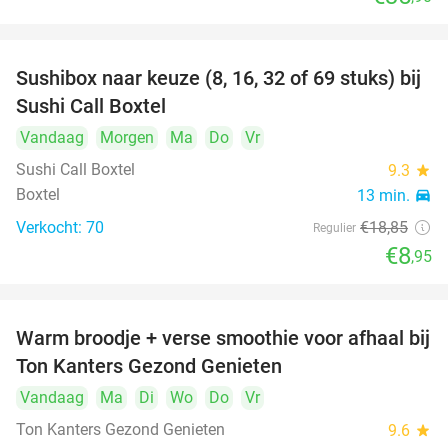
Sushibox naar keuze (8, 16, 32 of 69 stuks) bij
53%
Sushi Call Boxtel
Vandaag
Morgen
Ma
Do
Vr
Sushi Call Boxtel
9.3
star
Boxtel
13 min.
directions_car
Verkocht: 70
€18
,85
Regulier
€8
,95
Warm broodje + verse smoothie voor afhaal bij
43%
Ton Kanters Gezond Genieten
Vandaag
Ma
Di
Wo
Do
Vr
Ton Kanters Gezond Genieten
9.6
star