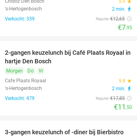
Chidóz Den Bosch
9.9
star
's-Hertogenbosch
2 min.
directions_walk
Verkocht: 339
€12
,65
Regulier
€7
,95
2-gangen keuzelunch bij Café Plaats Royaal in
36%
hartje Den Bosch
Morgen
Do
Vr
Cafe Plaats Royaal
9.8
star
's-Hertogenbosch
2 min.
directions_walk
Verkocht: 479
€17
,85
Regulier
€11
,50
3-gangen keuzelunch of -diner bij Bierbistro
41%