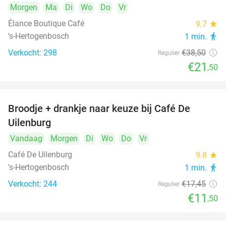
Morgen
Ma
Di
Wo
Do
Vr
Élance Boutique Café
9.7
star
's-Hertogenbosch
1 min.
directions_walk
Verkocht: 298
€38
,50
Regulier
€21
,50
Broodje + drankje naar keuze bij Café De
34%
Uilenburg
Vandaag
Morgen
Di
Wo
Do
Vr
Café De Uilenburg
9.8
star
's-Hertogenbosch
1 min.
directions_walk
Verkocht: 244
€17
,45
Regulier
€11
,50