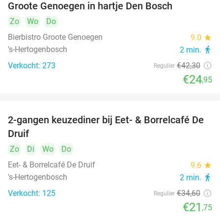
Groote Genoegen in hartje Den Bosch
Zo
Wo
Do
Bierbistro Groote Genoegen
9.0
star
's-Hertogenbosch
2 min.
directions_walk
Verkocht: 273
€42
,30
Regulier
€24
,95
2-gangen keuzediner bij Eet- & Borrelcafé De
37%
Druif
Zo
Di
Wo
Do
Eet- & Borrelcafé De Druif
9.6
star
's-Hertogenbosch
2 min.
directions_walk
Verkocht: 125
€34
,60
Regulier
€21
,75