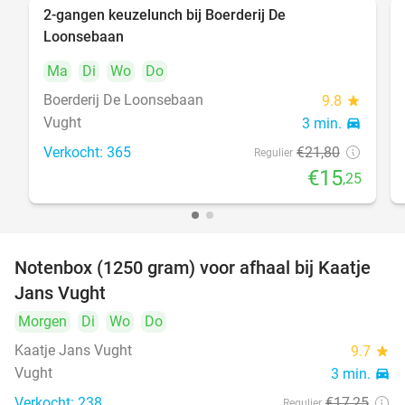
2-gangen keuzelunch bij Boerderij De
30%
Loonsebaan
Ma
Di
Wo
Do
Boerderij De Loonsebaan
9.8
star
Vught
3 min.
directions_car
Verkocht: 365
€21
,80
Regulier
€15
,25
Notenbox (1250 gram) voor afhaal bij Kaatje
42%
Jans Vught
Morgen
Di
Wo
Do
Kaatje Jans Vught
9.7
star
Vught
3 min.
directions_car
Verkocht: 238
€17
,25
Regulier