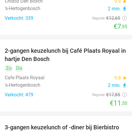
Chidóz Den Bosch
9.9
star
's-Hertogenbosch
2 min.
directions_walk
Verkocht: 339
€12
,65
Regulier
€7
,95
2-gangen keuzelunch bij Café Plaats Royaal in
36%
hartje Den Bosch
Zo
Do
Cafe Plaats Royaal
9.8
star
's-Hertogenbosch
2 min.
directions_walk
Verkocht: 479
€17
,85
Regulier
€11
,50
3-gangen keuzelunch of -diner bij Bierbistro
41%