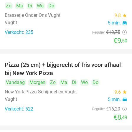
Zo
Ma
Di
Wo
Do
Brasserie Onder Ons Vught
9.8
star
Vught
5 min.
directions_car
Verkocht: 235
€13
,75
Regulier
€9
,50
Pizza (25 cm) + bijgerecht of fris voor afhaal
48%
bij New York Pizza
Vandaag
Morgen
Zo
Ma
Di
Wo
Do
New York Pizza Schijndel en Vught
9.6
star
Vught
5 min.
directions_car
Verkocht: 522
€16
,20
Regulier
€8
,49