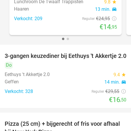
Lunchroom De Twaalf Trappisten
9.8
star
Haaren
13 min.
directions_car
Verkocht: 209
€24
,95
Regulier
€14
,95
3-gangen keuzediner bij Eethuys 't Akkertje 2.0
44%
Do
Eethuys 't Akkertje 2.0
9.4
star
Geffen
14 min.
directions_car
Verkocht: 328
€29
,55
Regulier
€16
,50
Pizza (25 cm) + bijgerecht of fris voor afhaal
48%