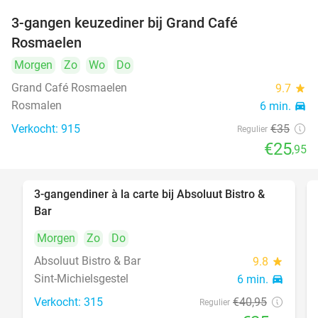
3-gangen keuzediner bij Grand Café
26%
Rosmaelen
Morgen
Zo
Wo
Do
Grand Café Rosmaelen
9.7
star
Rosmalen
6 min.
directions_car
Verkocht: 915
€35
Regulier
€25
,95
3-gangendiner à la carte bij Absoluut Bistro &
37%
Bar
Morgen
Zo
Do
Absoluut Bistro & Bar
9.8
star
Sint-Michielsgestel
6 min.
directions_car
Verkocht: 315
€40
,95
Regulier