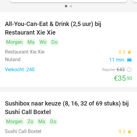
All-You-Can-Eat & Drink (2,5 uur) bij
17%
Restaurant Xie Xie
Morgen
Ma
Wo
Do
Restaurant Xie Xie
8.9
star
Nuland
11 min.
directions_car
Verkocht: 240
€43
Regulier
€35
,90
Sushibox naar keuze (8, 16, 32 of 69 stuks) bij
53%
Sushi Call Boxtel
Morgen
Zo
Ma
Do
Sushi Call Boxtel
9.3
star