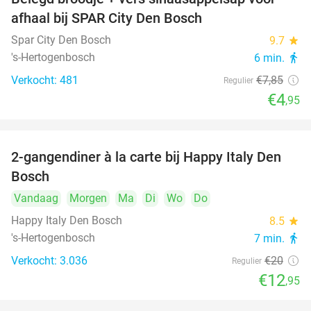
37%
afhaal bij SPAR City Den Bosch
Spar City Den Bosch
9.7
star
's-Hertogenbosch
6 min.
directions_walk
Verkocht: 481
€7
,85
Regulier
€4
,95
2-gangendiner à la carte bij Happy Italy Den
35%
Bosch
Vandaag
Morgen
Ma
Di
Wo
Do
Happy Italy Den Bosch
8.5
star
's-Hertogenbosch
7 min.
directions_walk
Verkocht: 3.036
€20
Regulier
€12
,95