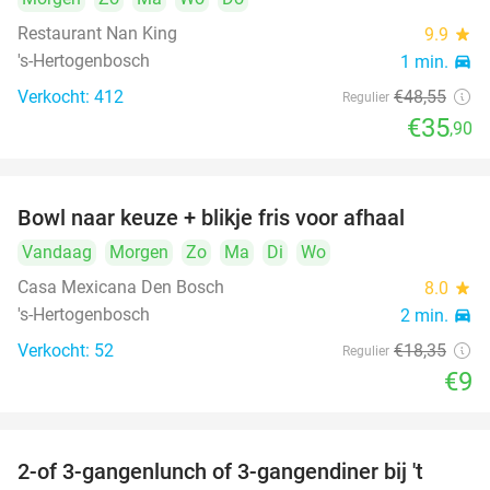
Restaurant Nan King
9.9
star
's-Hertogenbosch
1 min.
directions_car
Verkocht: 412
€48
,55
Regulier
€35
,90
Bowl naar keuze + blikje fris voor afhaal
51%
Vandaag
Morgen
Zo
Ma
Di
Wo
Casa Mexicana Den Bosch
8.0
star
's-Hertogenbosch
2 min.
directions_car
Verkocht: 52
€18
,35
Regulier
€9
2-of 3-gangenlunch of 3-gangendiner bij 't
35%