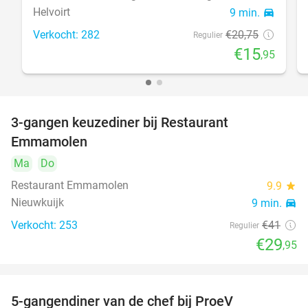
Helvoirt
9 min.
directions_car
Verkocht: 282
€20
,75
Regulier
€15
,95
3-gangen keuzediner bij Restaurant
27%
Emmamolen
Ma
Do
Restaurant Emmamolen
9.9
star
Nieuwkuijk
9 min.
directions_car
Verkocht: 253
€41
Regulier
€29
,95
5-gangendiner van de chef bij ProeV
31%