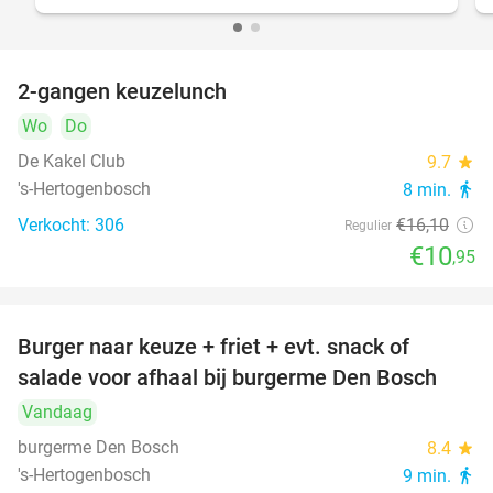
2-gangen keuzelunch
32%
Wo
Do
De Kakel Club
9.7
star
's-Hertogenbosch
8 min.
directions_walk
Verkocht: 306
€16
,10
Regulier
€10
,95
Burger naar keuze + friet + evt. snack of
37%
salade voor afhaal bij burgerme Den Bosch
Vandaag
burgerme Den Bosch
8.4
star
's-Hertogenbosch
9 min.
directions_walk