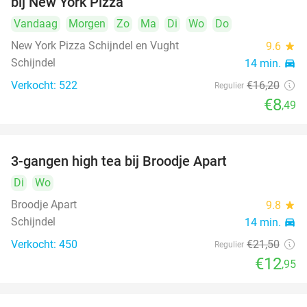
bij New York Pizza
Vandaag
Morgen
Zo
Ma
Di
Wo
Do
New York Pizza Schijndel en Vught
9.6
star
Schijndel
14 min.
directions_car
Verkocht: 522
€16
,20
Regulier
€8
,49
3-gangen high tea bij Broodje Apart
40%
Di
Wo
Broodje Apart
9.8
star
Schijndel
14 min.
directions_car
Verkocht: 450
€21
,50
Regulier
€12
,95