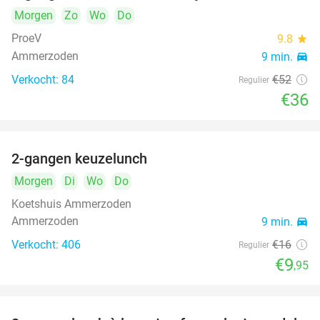
Morgen
Zo
Wo
Do
ProeV
9.8
star
Ammerzoden
9 min.
directions_car
Verkocht: 84
€52
Regulier
€36
2-gangen keuzelunch
38%
Morgen
Di
Wo
Do
Koetshuis Ammerzoden
Ammerzoden
9 min.
directions_car
Verkocht: 406
€16
Regulier
€9
,95