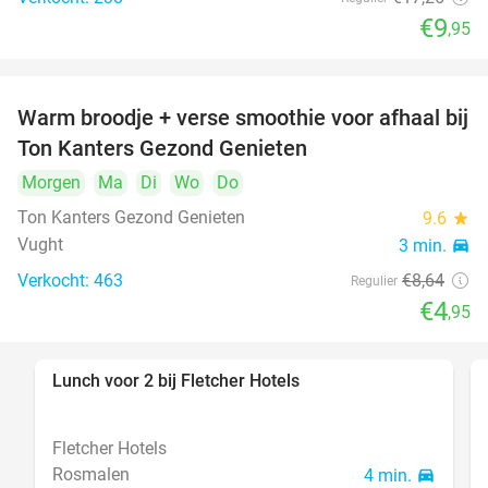
€9
,95
Warm broodje + verse smoothie voor afhaal bij
43%
Ton Kanters Gezond Genieten
Morgen
Ma
Di
Wo
Do
Ton Kanters Gezond Genieten
9.6
star
Vught
3 min.
directions_car
Verkocht: 463
€8
,64
Regulier
€4
,95
Lunch voor 2 bij Fletcher Hotels
40%
Fletcher Hotels
Rosmalen
4 min.
directions_car