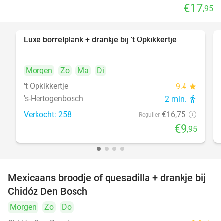
€17
,95
Luxe borrelplank + drankje bij 't Opkikkertje
41%
Morgen
Zo
Ma
Di
't Opkikkertje
9.4
star
's-Hertogenbosch
2 min.
directions_walk
Verkocht: 258
€16
,75
Regulier
€9
,95
Mexicaans broodje of quesadilla + drankje bij
37%
Chidóz Den Bosch
Morgen
Zo
Do