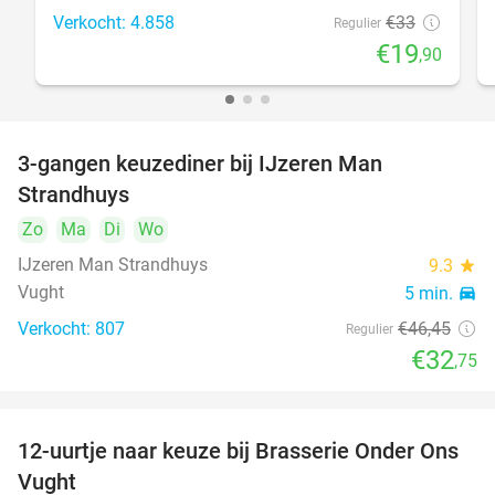
Verkocht: 4.858
€33
Regulier
€19
,90
3-gangen keuzediner bij IJzeren Man
29%
Strandhuys
Zo
Ma
Di
Wo
IJzeren Man Strandhuys
9.3
star
Vught
5 min.
directions_car
Verkocht: 807
€46
,45
Regulier
€32
,75
12-uurtje naar keuze bij Brasserie Onder Ons
31%
Vught