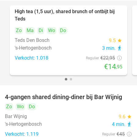
High tea (1,5 uur), shared brunch of ontbijt bij
35%
Teds
Zo
Ma
Di
Wo
Do
Teds Den Bosch
9.5
star
's-Hertogenbosch
3 min.
directions_walk
Verkocht: 1.018
€22
,95
Regulier
€14
,95
4-gangen shared dining-diner bij Bar Wijnig
45%
Zo
Wo
Do
Bar Wijnig
9.6
star
's-Hertogenbosch
4 min.
directions_walk
Verkocht: 1.119
€45
Regulier