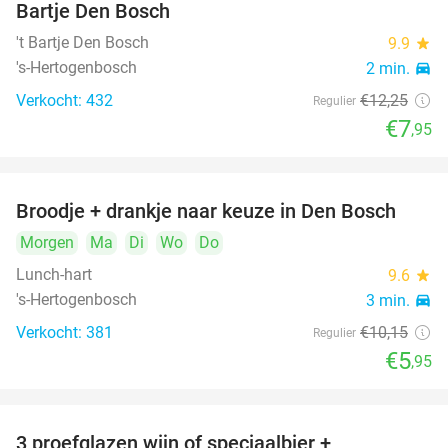
Bartje Den Bosch
't Bartje Den Bosch
9.9
star
's-Hertogenbosch
2 min.
directions_car
Verkocht: 432
€12
,25
Regulier
€7
,95
Broodje + drankje naar keuze in Den Bosch
41%
Morgen
Ma
Di
Wo
Do
Lunch-hart
9.6
star
's-Hertogenbosch
3 min.
directions_car
Verkocht: 381
€10
,15
Regulier
€5
,95
3 proefglazen wijn of speciaalbier +