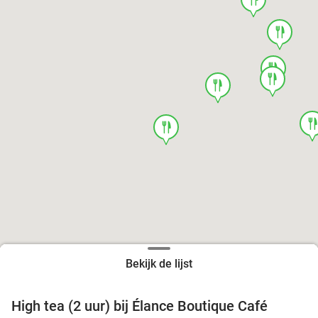
food
food
food
food
foo
food
Bekijk de lijst
High tea (2 uur) bij Élance Boutique Café
44%