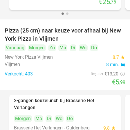
€25
,75
Pizza (25 cm) naar keuze voor afhaal bij New
55%
York Pizza in Vlijmen
Vandaag
Morgen
Zo
Ma
Di
Wo
Do
New York Pizza Vlijmen
8.7
star
Vlijmen
8 min.
directions_car
Verkocht: 403
€13
,20
Regulier
€5
,99
2-gangen keuzelunch bij Brasserie Het
23%
Verlangen
Morgen
Ma
Di
Wo
Do
Brasserie Het Verlangen - Guldenberg
9.8
star