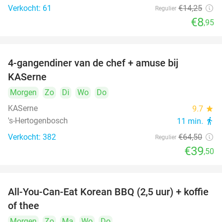
Verkocht: 61
€14
,25
Regulier
€8
,95
4-gangendiner van de chef + amuse bij
39%
KASerne
Morgen
Zo
Di
Wo
Do
KASerne
9.7
star
's-Hertogenbosch
11 min.
directions_walk
Verkocht: 382
€64
,50
Regulier
€39
,50
All-You-Can-Eat Korean BBQ (2,5 uur) + koffie
26%
of thee
Morgen
Zo
Ma
Wo
Do