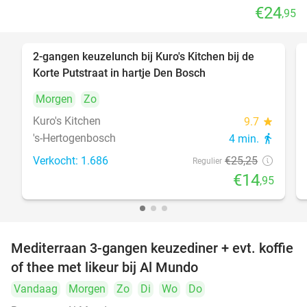
€24
,95
2-gangen keuzelunch bij Kuro's Kitchen bij de
41%
Korte Putstraat in hartje Den Bosch
Morgen
Zo
Kuro's Kitchen
9.7
star
's-Hertogenbosch
4 min.
directions_walk
Verkocht: 1.686
€25
,25
Regulier
€14
,95
Mediterraan 3-gangen keuzediner + evt. koffie
27%
of thee met likeur bij Al Mundo
Vandaag
Morgen
Zo
Di
Wo
Do