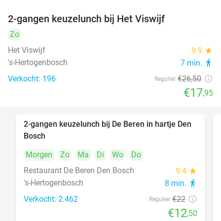
2-gangen keuzelunch bij Het Viswijf
32%
Zo
Het Viswijf
9.9
star
's-Hertogenbosch
7 min.
directions_walk
Verkocht: 196
€26
,50
Regulier
€17
,95
2-gangen keuzelunch bij De Beren in hartje Den
43%
Bosch
Morgen
Zo
Ma
Di
Wo
Do
Restaurant De Beren Den Bosch
9.4
star
's-Hertogenbosch
8 min.
directions_walk
Verkocht: 2.462
€22
Regulier
€12
,50