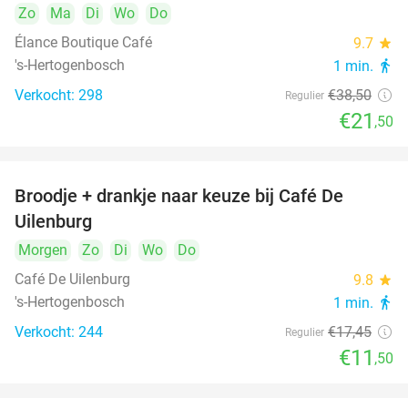
Zo
Ma
Di
Wo
Do
Élance Boutique Café
9.7
star
's-Hertogenbosch
1 min.
directions_walk
Verkocht: 298
€38
,50
Regulier
€21
,50
Broodje + drankje naar keuze bij Café De
34%
Uilenburg
Morgen
Zo
Di
Wo
Do
Café De Uilenburg
9.8
star
's-Hertogenbosch
1 min.
directions_walk
Verkocht: 244
€17
,45
Regulier
€11
,50