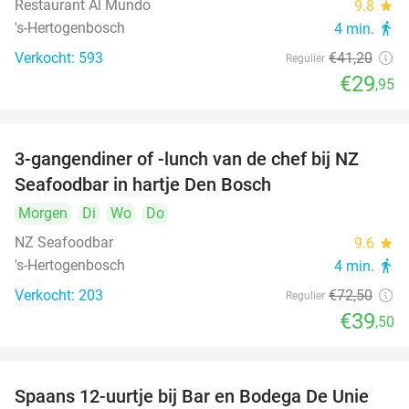
Restaurant Al Mundo
9.8
star
's-Hertogenbosch
4 min.
directions_walk
Verkocht: 593
€41
,20
Regulier
€29
,95
3-gangendiner of -lunch van de chef bij NZ
46%
Seafoodbar in hartje Den Bosch
Morgen
Di
Wo
Do
NZ Seafoodbar
9.6
star
's-Hertogenbosch
4 min.
directions_walk
Verkocht: 203
€72
,50
Regulier
€39
,50
Spaans 12-uurtje bij Bar en Bodega De Unie
42%