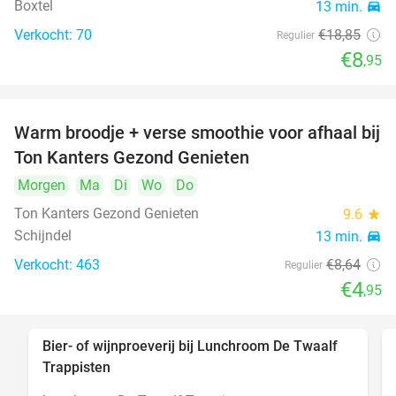
Boxtel
13 min.
directions_car
Verkocht: 70
€18
,85
Regulier
€8
,95
Warm broodje + verse smoothie voor afhaal bij
43%
Ton Kanters Gezond Genieten
Morgen
Ma
Di
Wo
Do
Ton Kanters Gezond Genieten
9.6
star
Schijndel
13 min.
directions_car
Verkocht: 463
€8
,64
Regulier
€4
,95
Bier- of wijnproeverij bij Lunchroom De Twaalf
40%
Trappisten