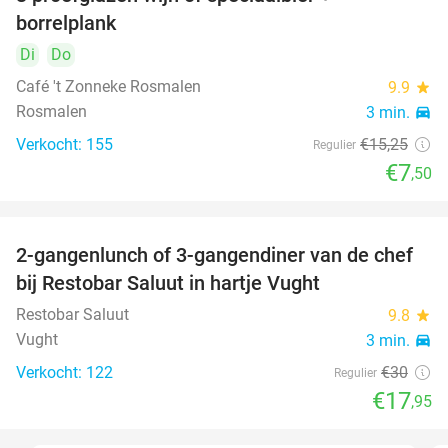
51%
borrelplank
Di
Do
Café 't Zonneke Rosmalen
9.9
star
Rosmalen
3 min.
directions_car
Verkocht: 155
€15
,25
Regulier
€7
,50
2-gangenlunch of 3-gangendiner van de chef
40%
bij Restobar Saluut in hartje Vught
Restobar Saluut
9.8
star
Vught
3 min.
directions_car
Verkocht: 122
€30
Regulier
€17
,95