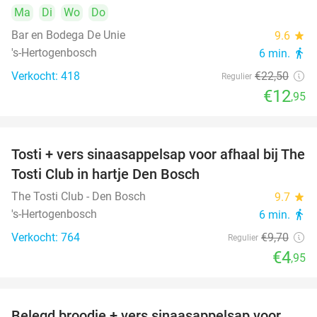
Ma
Di
Wo
Do
Bar en Bodega De Unie
9.6
star
's-Hertogenbosch
6 min.
directions_walk
Verkocht: 418
€22
,50
Regulier
€12
,95
Tosti + vers sinaasappelsap voor afhaal bij The
49%
Tosti Club in hartje Den Bosch
The Tosti Club - Den Bosch
9.7
star
's-Hertogenbosch
6 min.
directions_walk
Verkocht: 764
€9
,70
Regulier
€4
,95
Belegd broodje + vers sinaasappelsap voor