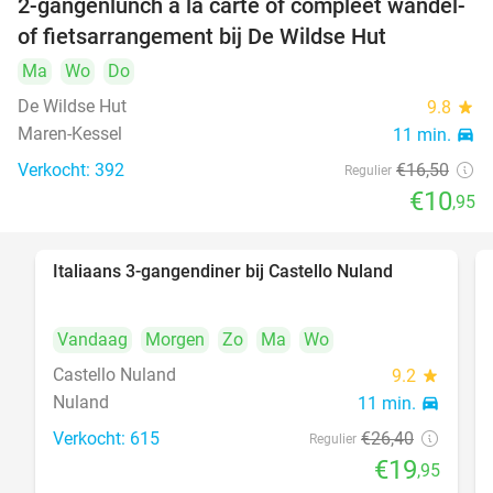
2-gangenlunch à la carte of compleet wandel-
34%
of fietsarrangement bij De Wildse Hut
Ma
Wo
Do
De Wildse Hut
9.8
star
Maren-Kessel
11 min.
directions_car
Verkocht: 392
€16
,50
Regulier
€10
,95
Italiaans 3-gangendiner bij Castello Nuland
24%
Vandaag
Morgen
Zo
Ma
Wo
Castello Nuland
9.2
star
Nuland
11 min.
directions_car
Verkocht: 615
€26
,40
Regulier
€19
,95