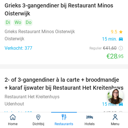
Grieks 3-gangendiner bij Restaurant Minos
30%
Oisterwijk
Di
Wo
Do
Grieks Restaurant Minos Oisterwijk
9.5
star
Oisterwijk
15 min.
directions_car
Verkocht: 377
€41
,60
Regulier
€28
,95
2- of 3-gangendiner à la carte + broodmandje
38%
+ karaf ijswater bij Restaurant Het Kreitenhuys
Restaurant Het Kreitenhuys
9.3
star
Udenhout
15 min.
directions_car
Verkocht: 189
€47
,35
Regulier
€29
,50
Home
Dichtbij
Restaurants
Hotels
Menu