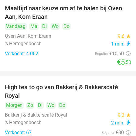
Maaltijd naar keuze om af te halen bij Oven
48%
Aan, Kom Eraan
Vandaag
Ma
Di
Wo
Do
Oven Aan, Kom Eraan
9.6
star
's-Hertogenbosch
1 min.
directions_walk
Verkocht: 4.062
€10
,60
Regulier
€5
,50
High tea to go van Bakkerij & Bakkerscafé
40%
Royal
Morgen
Zo
Di
Wo
Do
Bakkerij & Bakkerscafé Royal
9.3
star
's-Hertogenbosch
2 min.
directions_walk
Verkocht: 67
€30
Regulier