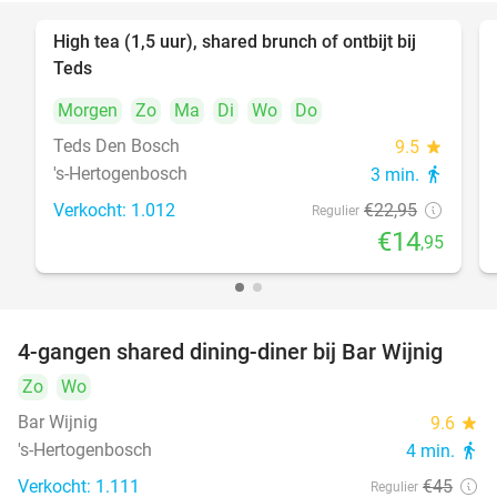
High tea (1,5 uur), shared brunch of ontbijt bij
35%
Teds
Morgen
Zo
Ma
Di
Wo
Do
Teds Den Bosch
9.5
star
's-Hertogenbosch
3 min.
directions_walk
Verkocht: 1.012
€22
,95
Regulier
€14
,95
4-gangen shared dining-diner bij Bar Wijnig
45%
Zo
Wo
Bar Wijnig
9.6
star
's-Hertogenbosch
4 min.
directions_walk
Verkocht: 1.111
€45
Regulier