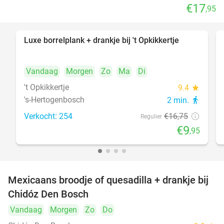
€17
,95
Luxe borrelplank + drankje bij 't Opkikkertje
41%
Vandaag
Morgen
Zo
Ma
Di
't Opkikkertje
9.4
star
's-Hertogenbosch
2 min.
directions_walk
Verkocht: 254
€16
,75
Regulier
€9
,95
Mexicaans broodje of quesadilla + drankje bij
37%
Chidóz Den Bosch
Vandaag
Morgen
Zo
Do