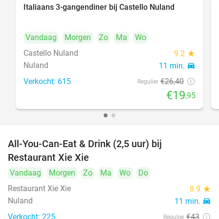
Italiaans 3-gangendiner bij Castello Nuland
24%
Vandaag
Morgen
Zo
Ma
Wo
Castello Nuland
9.2
star
Nuland
11 min.
directions_car
Verkocht: 615
€26
,40
Regulier
€19
,95
All-You-Can-Eat & Drink (2,5 uur) bij
17%
Restaurant Xie Xie
Vandaag
Morgen
Zo
Ma
Wo
Do
Restaurant Xie Xie
8.9
star
Nuland
11 min.
directions_car
Verkocht: 225
€43
Regulier