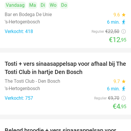
Vandaag
Ma
Di
Wo
Do
Bar en Bodega De Unie
9.6
star
's-Hertogenbosch
6 min.
directions_walk
Verkocht: 418
€22
,50
Regulier
€12
,95
Tosti + vers sinaasappelsap voor afhaal bij The
49%
Tosti Club in hartje Den Bosch
The Tosti Club - Den Bosch
9.7
star
's-Hertogenbosch
6 min.
directions_walk
Verkocht: 757
€9
,70
Regulier
€4
,95
Belegd broodje + vers sinaasappelsap voor