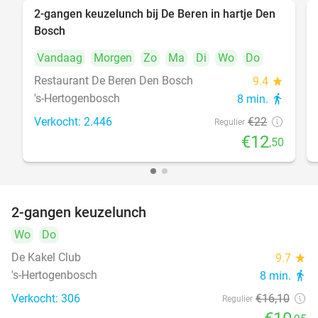
2-gangen keuzelunch bij De Beren in hartje Den
43%
Bosch
Vandaag
Morgen
Zo
Ma
Di
Wo
Do
Restaurant De Beren Den Bosch
9.4
star
's-Hertogenbosch
8 min.
directions_walk
Verkocht: 2.446
€22
Regulier
€12
,50
2-gangen keuzelunch
32%
Wo
Do
De Kakel Club
9.7
star
's-Hertogenbosch
8 min.
directions_walk
Verkocht: 306
€16
,10
Regulier