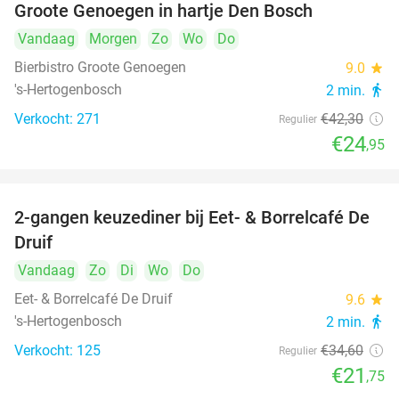
Groote Genoegen in hartje Den Bosch
Vandaag
Morgen
Zo
Wo
Do
Bierbistro Groote Genoegen
9.0
star
's-Hertogenbosch
2 min.
directions_walk
Verkocht: 271
€42
,30
Regulier
€24
,95
2-gangen keuzediner bij Eet- & Borrelcafé De
37%
Druif
Vandaag
Zo
Di
Wo
Do
Eet- & Borrelcafé De Druif
9.6
star
's-Hertogenbosch
2 min.
directions_walk
Verkocht: 125
€34
,60
Regulier
€21
,75