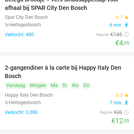
37%
afhaal bij SPAR City Den Bosch
Spar City Den Bosch
9.7
star
's-Hertogenbosch
6 min.
directions_walk
Verkocht: 480
€7
,85
Regulier
€4
,95
2-gangendiner à la carte bij Happy Italy Den
35%
Bosch
Vandaag
Morgen
Ma
Di
Wo
Do
Happy Italy Den Bosch
8.5
star
's-Hertogenbosch
7 min.
directions_walk
Verkocht: 3.006
€20
Regulier
€12
,95