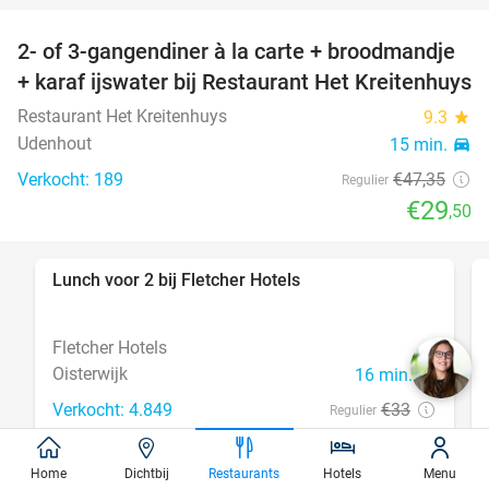
2- of 3-gangendiner à la carte + broodmandje
38%
+ karaf ijswater bij Restaurant Het Kreitenhuys
Restaurant Het Kreitenhuys
9.3
star
Udenhout
15 min.
directions_car
Verkocht: 189
€47
,35
Regulier
€29
,50
Lunch voor 2 bij Fletcher Hotels
40%
Fletcher Hotels
Oisterwijk
16 min.
directions_car
Verkocht: 4.849
€33
Regulier
€19
,90
Home
Dichtbij
Restaurants
Hotels
Menu