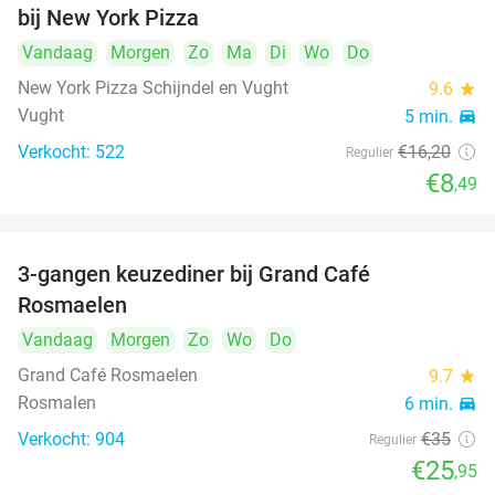
bij New York Pizza
Vandaag
Morgen
Zo
Ma
Di
Wo
Do
New York Pizza Schijndel en Vught
9.6
star
Vught
5 min.
directions_car
Verkocht: 522
€16
,20
Regulier
€8
,49
3-gangen keuzediner bij Grand Café
26%
Rosmaelen
Vandaag
Morgen
Zo
Wo
Do
Grand Café Rosmaelen
9.7
star
Rosmalen
6 min.
directions_car
Verkocht: 904
€35
Regulier
€25
,95