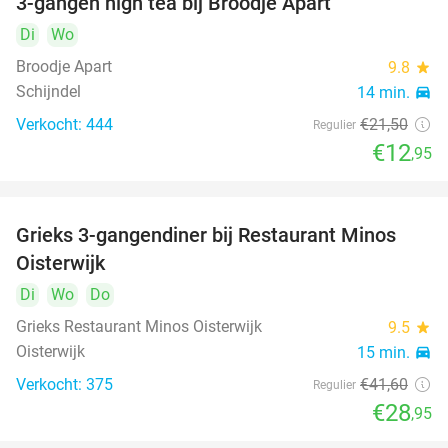
3-gangen high tea bij Broodje Apart
40%
Di
Wo
Broodje Apart
9.8
star
Schijndel
14 min.
directions_car
Verkocht: 444
€21
,50
Regulier
€12
,95
Grieks 3-gangendiner bij Restaurant Minos
30%
Oisterwijk
Di
Wo
Do
Grieks Restaurant Minos Oisterwijk
9.5
star
Oisterwijk
15 min.
directions_car
Verkocht: 375
€41
,60
Regulier
€28
,95