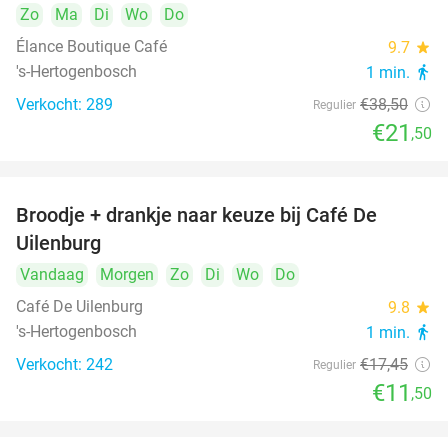
Zo
Ma
Di
Wo
Do
Élance Boutique Café
9.7
star
's-Hertogenbosch
1 min.
directions_walk
Verkocht: 289
€38
,50
Regulier
€21
,50
Broodje + drankje naar keuze bij Café De
34%
Uilenburg
Vandaag
Morgen
Zo
Di
Wo
Do
Café De Uilenburg
9.8
star
's-Hertogenbosch
1 min.
directions_walk
Verkocht: 242
€17
,45
Regulier
€11
,50