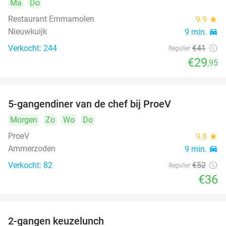
Ma
Do
Restaurant Emmamolen
9.9
star
Nieuwkuijk
9 min.
directions_car
Verkocht: 244
€41
Regulier
€29
,95
5-gangendiner van de chef bij ProeV
31%
Morgen
Zo
Wo
Do
ProeV
9.8
star
Ammerzoden
9 min.
directions_car
Verkocht: 82
€52
Regulier
€36
2-gangen keuzelunch
38%