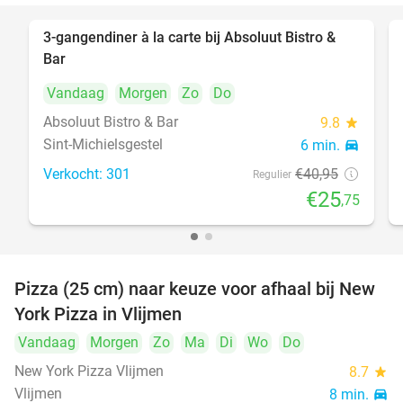
3-gangendiner à la carte bij Absoluut Bistro &
37%
Bar
Vandaag
Morgen
Zo
Do
Absoluut Bistro & Bar
9.8
star
Sint-Michielsgestel
6 min.
directions_car
Verkocht: 301
€40
,95
Regulier
€25
,75
Pizza (25 cm) naar keuze voor afhaal bij New
55%
York Pizza in Vlijmen
Vandaag
Morgen
Zo
Ma
Di
Wo
Do
New York Pizza Vlijmen
8.7
star
Vlijmen
8 min.
directions_car