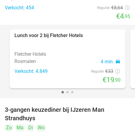
Verkocht: 454
€8
,64
Regulier
€4
,95
Lunch voor 2 bij Fletcher Hotels
40%
Fletcher Hotels
Rosmalen
4 min.
directions_car
Verkocht: 4.849
€33
Regulier
€19
,90
3-gangen keuzediner bij IJzeren Man
29%
Strandhuys
Zo
Ma
Di
Wo