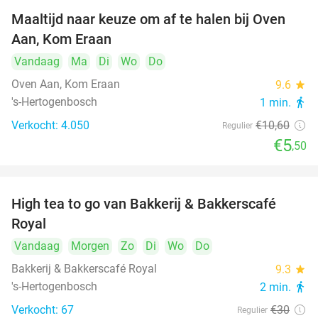
Maaltijd naar keuze om af te halen bij Oven
48%
Aan, Kom Eraan
Vandaag
Ma
Di
Wo
Do
Oven Aan, Kom Eraan
9.6
star
's-Hertogenbosch
1 min.
directions_walk
Verkocht: 4.050
€10
,60
Regulier
€5
,50
High tea to go van Bakkerij & Bakkerscafé
40%
Royal
Vandaag
Morgen
Zo
Di
Wo
Do
Bakkerij & Bakkerscafé Royal
9.3
star
's-Hertogenbosch
2 min.
directions_walk
Verkocht: 67
€30
Regulier