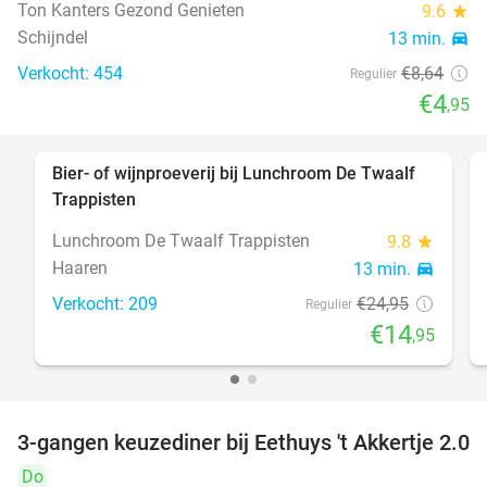
Ton Kanters Gezond Genieten
9.6
star
Schijndel
13 min.
directions_car
Verkocht: 454
€8
,64
Regulier
€4
,95
Bier- of wijnproeverij bij Lunchroom De Twaalf
40%
Trappisten
Lunchroom De Twaalf Trappisten
9.8
star
Haaren
13 min.
directions_car
Verkocht: 209
€24
,95
Regulier
€14
,95
3-gangen keuzediner bij Eethuys 't Akkertje 2.0
44%
Do