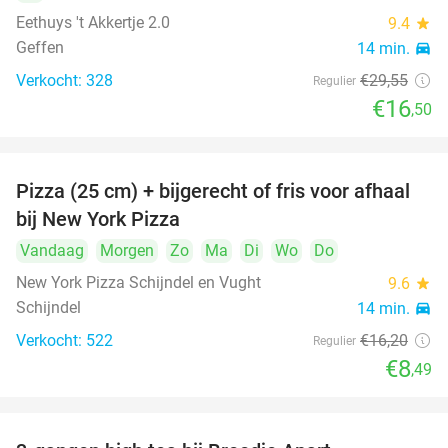
Eethuys 't Akkertje 2.0
9.4
star
Geffen
14 min.
directions_car
Verkocht: 328
€29
,55
Regulier
€16
,50
Pizza (25 cm) + bijgerecht of fris voor afhaal
48%
bij New York Pizza
Vandaag
Morgen
Zo
Ma
Di
Wo
Do
New York Pizza Schijndel en Vught
9.6
star
Schijndel
14 min.
directions_car
Verkocht: 522
€16
,20
Regulier
€8
,49