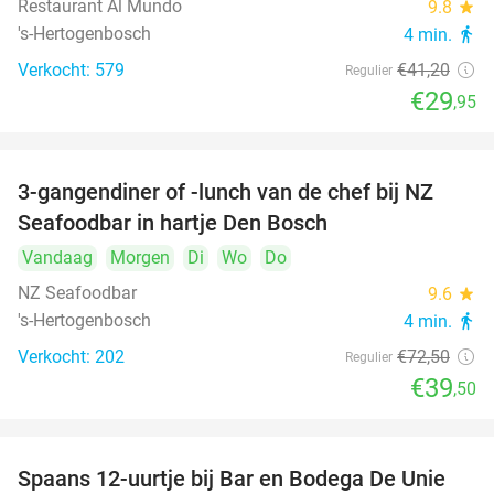
Restaurant Al Mundo
9.8
star
's-Hertogenbosch
4 min.
directions_walk
Verkocht: 579
€41
,20
Regulier
€29
,95
3-gangendiner of -lunch van de chef bij NZ
46%
Seafoodbar in hartje Den Bosch
Vandaag
Morgen
Di
Wo
Do
NZ Seafoodbar
9.6
star
's-Hertogenbosch
4 min.
directions_walk
Verkocht: 202
€72
,50
Regulier
€39
,50
Spaans 12-uurtje bij Bar en Bodega De Unie
42%