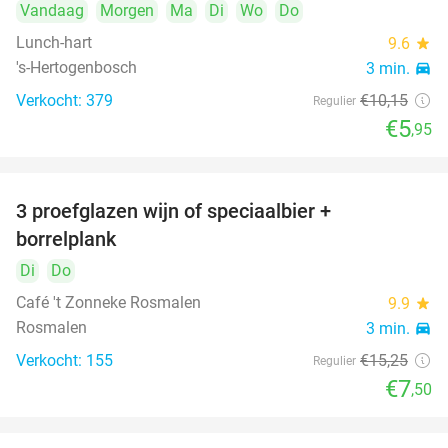
Vandaag
Morgen
Ma
Di
Wo
Do
Lunch-hart
9.6
star
's-Hertogenbosch
3 min.
directions_car
Verkocht: 379
€10
,15
Regulier
€5
,95
3 proefglazen wijn of speciaalbier +
51%
borrelplank
Di
Do
Café 't Zonneke Rosmalen
9.9
star
Rosmalen
3 min.
directions_car
Verkocht: 155
€15
,25
Regulier
€7
,50