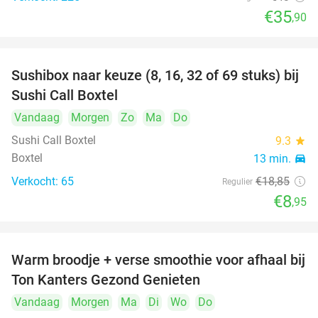
€35
,90
Sushibox naar keuze (8, 16, 32 of 69 stuks) bij
53%
Sushi Call Boxtel
Vandaag
Morgen
Zo
Ma
Do
Sushi Call Boxtel
9.3
star
Boxtel
13 min.
directions_car
Verkocht: 65
€18
,85
Regulier
€8
,95
Warm broodje + verse smoothie voor afhaal bij
43%
Ton Kanters Gezond Genieten
Vandaag
Morgen
Ma
Di
Wo
Do