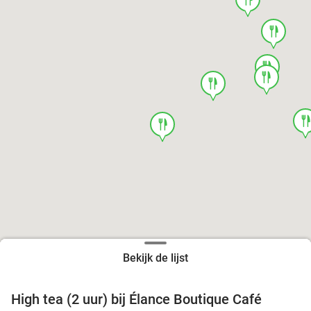
food
food
food
food
foo
food
Bekijk de lijst
High tea (2 uur) bij Élance Boutique Café
44%