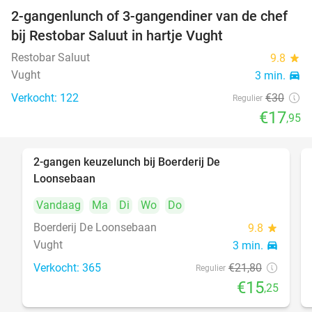
2-gangenlunch of 3-gangendiner van de chef
40%
bij Restobar Saluut in hartje Vught
Restobar Saluut
9.8
star
Vught
3 min.
directions_car
Verkocht: 122
€30
Regulier
€17
,95
2-gangen keuzelunch bij Boerderij De
30%
Loonsebaan
Vandaag
Ma
Di
Wo
Do
Boerderij De Loonsebaan
9.8
star
Vught
3 min.
directions_car
Verkocht: 365
€21
,80
Regulier
€15
,25