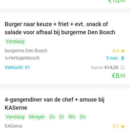
€10
,95
Burger naar keuze + friet + evt. snack of
37%
salade voor afhaal bij burgerme Den Bosch
Vandaag
burgerme Den Bosch
8.4
star
's-Hertogenbosch
9 min.
directions_walk
Verkocht: 61
€14
,25
Regulier
€8
,95
4-gangendiner van de chef + amuse bij
39%
KASerne
Vandaag
Morgen
Zo
Di
Wo
Do
KASerne
9.7
star