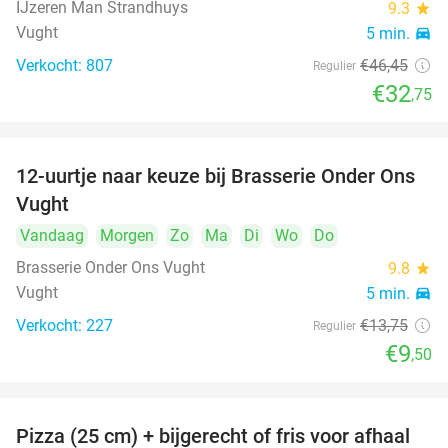
IJzeren Man Strandhuys
9.3
star
Vught
5 min.
directions_car
Verkocht: 807
€46
,45
Regulier
€32
,75
12-uurtje naar keuze bij Brasserie Onder Ons
31%
Vught
Vandaag
Morgen
Zo
Ma
Di
Wo
Do
Brasserie Onder Ons Vught
9.8
star
Vught
5 min.
directions_car
Verkocht: 227
€13
,75
Regulier
€9
,50
Pizza (25 cm) + bijgerecht of fris voor afhaal
48%