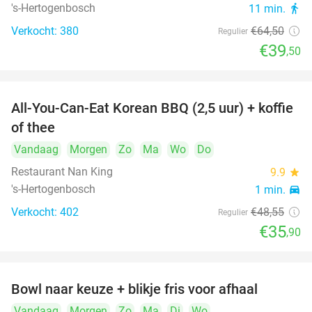
's-Hertogenbosch
11 min.
directions_walk
Verkocht: 380
€64
,50
Regulier
€39
,50
All-You-Can-Eat Korean BBQ (2,5 uur) + koffie
26%
of thee
Vandaag
Morgen
Zo
Ma
Wo
Do
Restaurant Nan King
9.9
star
's-Hertogenbosch
1 min.
directions_car
Verkocht: 402
€48
,55
Regulier
€35
,90
Bowl naar keuze + blikje fris voor afhaal
51%
Vandaag
Morgen
Zo
Ma
Di
Wo