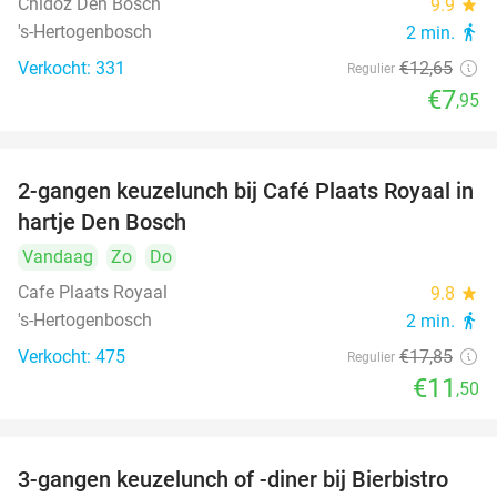
Chidóz Den Bosch
9.9
star
's-Hertogenbosch
2 min.
directions_walk
Verkocht: 331
€12
,65
Regulier
€7
,95
2-gangen keuzelunch bij Café Plaats Royaal in
36%
hartje Den Bosch
Vandaag
Zo
Do
Cafe Plaats Royaal
9.8
star
's-Hertogenbosch
2 min.
directions_walk
Verkocht: 475
€17
,85
Regulier
€11
,50
3-gangen keuzelunch of -diner bij Bierbistro
41%