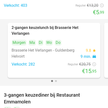
Verkocht: 403
€13
,20
Regulier
€5
,99
2-gangen keuzelunch bij Brasserie Het
23%
Verlangen
Morgen
Ma
Di
Wo
Do
Brasserie Het Verlangen - Guldenberg
9.8
star
Helvoirt
9 min.
directions_car
Verkocht: 282
€20
,75
Regulier
€15
,95
3-gangen keuzediner bij Restaurant
27%
Emmamolen