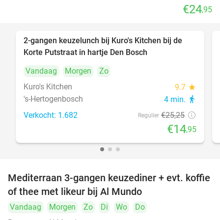
€24
,95
2-gangen keuzelunch bij Kuro's Kitchen bij de
41%
Korte Putstraat in hartje Den Bosch
Vandaag
Morgen
Zo
Kuro's Kitchen
9.7
star
's-Hertogenbosch
4 min.
directions_walk
Verkocht: 1.682
€25
,25
Regulier
€14
,95
Mediterraan 3-gangen keuzediner + evt. koffie
27%
of thee met likeur bij Al Mundo
Vandaag
Morgen
Zo
Di
Wo
Do