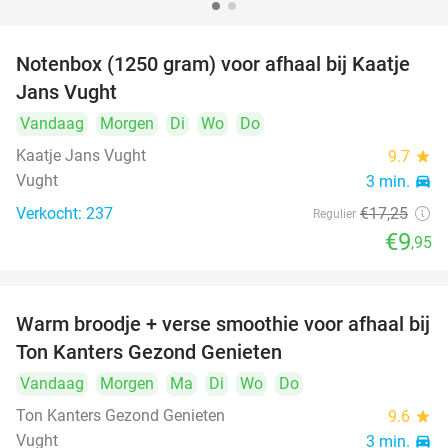
Notenbox (1250 gram) voor afhaal bij Kaatje
42%
Jans Vught
Vandaag
Morgen
Di
Wo
Do
Kaatje Jans Vught
9.7
star
Vught
3 min.
directions_car
Verkocht: 237
€17
,25
Regulier
€9
,95
Warm broodje + verse smoothie voor afhaal bij
43%
Ton Kanters Gezond Genieten
Vandaag
Morgen
Ma
Di
Wo
Do
Ton Kanters Gezond Genieten
9.6
star
Vught
3 min.
directions_car