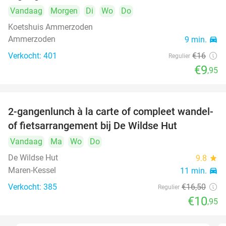
Vandaag
Morgen
Di
Wo
Do
Koetshuis Ammerzoden
Ammerzoden
9 min.
directions_car
Verkocht: 401
€16
Regulier
€9
,95
2-gangenlunch à la carte of compleet wandel-
34%
of fietsarrangement bij De Wildse Hut
Vandaag
Ma
Wo
Do
De Wildse Hut
9.8
star
Maren-Kessel
11 min.
directions_car
Verkocht: 385
€16
,50
Regulier
€10
,95