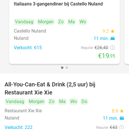
Italiaans 3-gangendiner bij Castello Nuland
24%
Vandaag
Morgen
Zo
Ma
Wo
Castello Nuland
9.2
star
Nuland
11 min.
directions_car
Verkocht: 615
€26
,40
Regulier
€19
,95
All-You-Can-Eat & Drink (2,5 uur) bij
17%
Restaurant Xie Xie
Vandaag
Morgen
Zo
Ma
Wo
Do
Restaurant Xie Xie
8.9
star
Nuland
11 min.
directions_car
Verkocht: 222
€43
Regulier