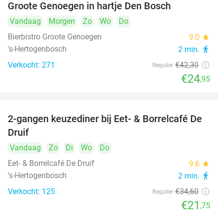
Groote Genoegen in hartje Den Bosch
Vandaag
Morgen
Zo
Wo
Do
Bierbistro Groote Genoegen
9.0
star
's-Hertogenbosch
2 min.
directions_walk
Verkocht: 271
€42
,30
Regulier
€24
,95
2-gangen keuzediner bij Eet- & Borrelcafé De
37%
Druif
Vandaag
Zo
Di
Wo
Do
Eet- & Borrelcafé De Druif
9.6
star
's-Hertogenbosch
2 min.
directions_walk
Verkocht: 125
€34
,60
Regulier
€21
,75