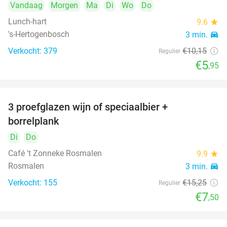
Vandaag
Morgen
Ma
Di
Wo
Do
Lunch-hart
9.6
star
's-Hertogenbosch
3 min.
directions_car
Verkocht: 379
€10
,15
Regulier
€5
,95
3 proefglazen wijn of speciaalbier +
51%
borrelplank
Di
Do
Café 't Zonneke Rosmalen
9.9
star
Rosmalen
3 min.
directions_car
Verkocht: 155
€15
,25
Regulier
€7
,50