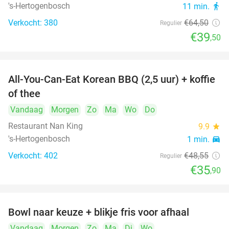
's-Hertogenbosch
11 min.
directions_walk
Verkocht: 380
€64
,50
Regulier
€39
,50
All-You-Can-Eat Korean BBQ (2,5 uur) + koffie
26%
of thee
Vandaag
Morgen
Zo
Ma
Wo
Do
Restaurant Nan King
9.9
star
's-Hertogenbosch
1 min.
directions_car
Verkocht: 402
€48
,55
Regulier
€35
,90
Bowl naar keuze + blikje fris voor afhaal
51%
Vandaag
Morgen
Zo
Ma
Di
Wo