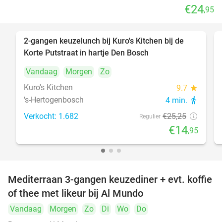
€24
,95
2-gangen keuzelunch bij Kuro's Kitchen bij de
41%
Korte Putstraat in hartje Den Bosch
Vandaag
Morgen
Zo
Kuro's Kitchen
9.7
star
's-Hertogenbosch
4 min.
directions_walk
Verkocht: 1.682
€25
,25
Regulier
€14
,95
Mediterraan 3-gangen keuzediner + evt. koffie
27%
of thee met likeur bij Al Mundo
Vandaag
Morgen
Zo
Di
Wo
Do