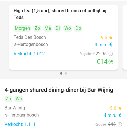
High tea (1,5 uur), shared brunch of ontbijt bij
35%
Teds
Morgen
Zo
Ma
Di
Wo
Do
Teds Den Bosch
9.5
star
's-Hertogenbosch
3 min.
directions_walk
Verkocht: 1.012
€22
,95
Regulier
€14
,95
4-gangen shared dining-diner bij Bar Wijnig
45%
Zo
Wo
Bar Wijnig
9.6
star
's-Hertogenbosch
4 min.
directions_walk
Verkocht: 1.111
€45
Regulier