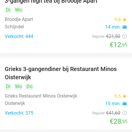
3-gangen high tea bij Broodje Apart
40%
Di
Wo
Broodje Apart
9.8
star
Schijndel
14 min.
directions_car
Verkocht: 444
€21
,50
Regulier
€12
,95
Grieks 3-gangendiner bij Restaurant Minos
30%
Oisterwijk
Di
Wo
Do
Grieks Restaurant Minos Oisterwijk
9.5
star
Oisterwijk
15 min.
directions_car
Verkocht: 375
€41
,60
Regulier
€28
,95