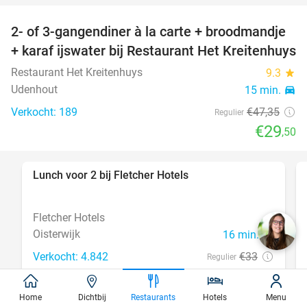
2- of 3-gangendiner à la carte + broodmandje
38%
+ karaf ijswater bij Restaurant Het Kreitenhuys
Restaurant Het Kreitenhuys
9.3
star
Udenhout
15 min.
directions_car
Verkocht: 189
€47
,35
Regulier
€29
,50
Lunch voor 2 bij Fletcher Hotels
40%
Fletcher Hotels
Oisterwijk
16 min.
directions_car
Verkocht: 4.842
€33
Regulier
€19
,90
Home
Dichtbij
Restaurants
Hotels
Menu