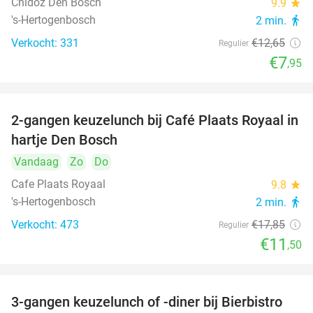
Chidóz Den Bosch
9.9
star
's-Hertogenbosch
2 min.
directions_walk
Verkocht: 331
€12
,65
Regulier
€7
,95
2-gangen keuzelunch bij Café Plaats Royaal in
36%
hartje Den Bosch
Vandaag
Zo
Do
Cafe Plaats Royaal
9.8
star
's-Hertogenbosch
2 min.
directions_walk
Verkocht: 473
€17
,85
Regulier
€11
,50
3-gangen keuzelunch of -diner bij Bierbistro
41%