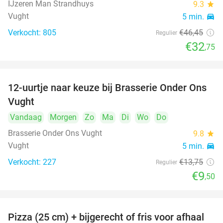
IJzeren Man Strandhuys
9.3
star
Vught
5 min.
directions_car
Verkocht: 805
€46
,45
Regulier
€32
,75
12-uurtje naar keuze bij Brasserie Onder Ons
31%
Vught
Vandaag
Morgen
Zo
Ma
Di
Wo
Do
Brasserie Onder Ons Vught
9.8
star
Vught
5 min.
directions_car
Verkocht: 227
€13
,75
Regulier
€9
,50
Pizza (25 cm) + bijgerecht of fris voor afhaal
48%