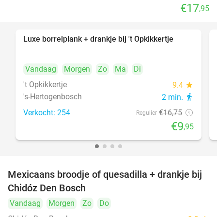
€17
,95
Luxe borrelplank + drankje bij 't Opkikkertje
41%
Vandaag
Morgen
Zo
Ma
Di
't Opkikkertje
9.4
star
's-Hertogenbosch
2 min.
directions_walk
Verkocht: 254
€16
,75
Regulier
€9
,95
Mexicaans broodje of quesadilla + drankje bij
37%
Chidóz Den Bosch
Vandaag
Morgen
Zo
Do