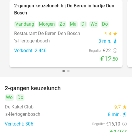
2-gangen keuzelunch bij De Beren in hartje Den
43%
Bosch
Vandaag
Morgen
Zo
Ma
Di
Wo
Do
Restaurant De Beren Den Bosch
9.4
star
's-Hertogenbosch
8 min.
directions_walk
Verkocht: 2.446
€22
Regulier
€12
,50
2-gangen keuzelunch
32%
Wo
Do
De Kakel Club
9.7
star
's-Hertogenbosch
8 min.
directions_walk
Verkocht: 306
€16
,10
Regulier