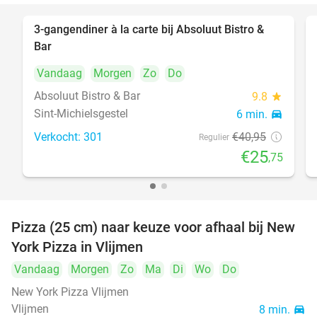
3-gangendiner à la carte bij Absoluut Bistro &
37%
Bar
Vandaag
Morgen
Zo
Do
Absoluut Bistro & Bar
9.8
star
Sint-Michielsgestel
6 min.
directions_car
Verkocht: 301
€40
,95
Regulier
€25
,75
Pizza (25 cm) naar keuze voor afhaal bij New
55%
York Pizza in Vlijmen
Vandaag
Morgen
Zo
Ma
Di
Wo
Do
New York Pizza Vlijmen
Vlijmen
8 min.
directions_car