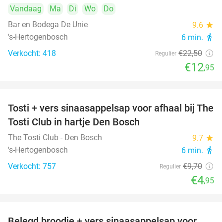
Vandaag
Ma
Di
Wo
Do
Bar en Bodega De Unie
9.6
star
's-Hertogenbosch
6 min.
directions_walk
Verkocht: 418
€22
,50
Regulier
€12
,95
Tosti + vers sinaasappelsap voor afhaal bij The
49%
Tosti Club in hartje Den Bosch
The Tosti Club - Den Bosch
9.7
star
's-Hertogenbosch
6 min.
directions_walk
Verkocht: 757
€9
,70
Regulier
€4
,95
Belegd broodje + vers sinaasappelsap voor