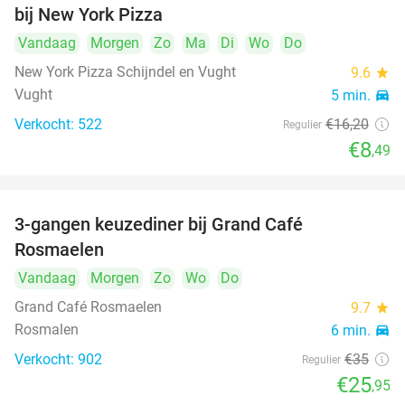
bij New York Pizza
Vandaag
Morgen
Zo
Ma
Di
Wo
Do
New York Pizza Schijndel en Vught
9.6
star
Vught
5 min.
directions_car
Verkocht: 522
€16
,20
Regulier
€8
,49
3-gangen keuzediner bij Grand Café
26%
Rosmaelen
Vandaag
Morgen
Zo
Wo
Do
Grand Café Rosmaelen
9.7
star
Rosmalen
6 min.
directions_car
Verkocht: 902
€35
Regulier
€25
,95