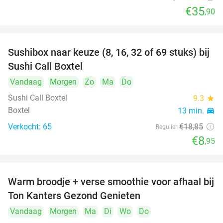
€35
,90
Sushibox naar keuze (8, 16, 32 of 69 stuks) bij
53%
Sushi Call Boxtel
Vandaag
Morgen
Zo
Ma
Do
Sushi Call Boxtel
9.3
star
Boxtel
13 min.
directions_car
Verkocht: 65
€18
,85
Regulier
€8
,95
Warm broodje + verse smoothie voor afhaal bij
43%
Ton Kanters Gezond Genieten
Vandaag
Morgen
Ma
Di
Wo
Do