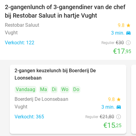
2-gangenlunch of 3-gangendiner van de chef
40%
bij Restobar Saluut in hartje Vught
Restobar Saluut
9.8
star
Vught
3 min.
directions_car
Verkocht: 122
€30
Regulier
€17
,95
2-gangen keuzelunch bij Boerderij De
30%
Loonsebaan
Vandaag
Ma
Di
Wo
Do
Boerderij De Loonsebaan
9.8
star
Vught
3 min.
directions_car
Verkocht: 365
€21
,80
Regulier
€15
,25