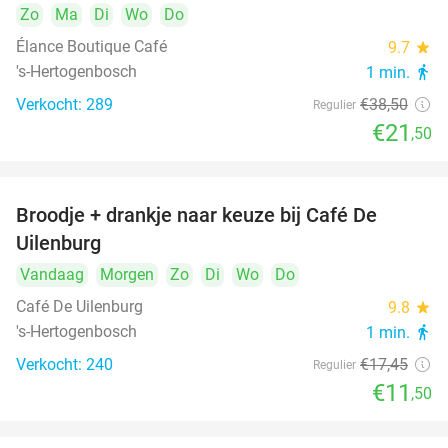
Zo
Ma
Di
Wo
Do
Élance Boutique Café
9.7
star
's-Hertogenbosch
1 min.
directions_walk
Verkocht: 289
€38
,50
Regulier
€21
,50
Broodje + drankje naar keuze bij Café De
34%
Uilenburg
Vandaag
Morgen
Zo
Di
Wo
Do
Café De Uilenburg
9.8
star
's-Hertogenbosch
1 min.
directions_walk
Verkocht: 240
€17
,45
Regulier
€11
,50