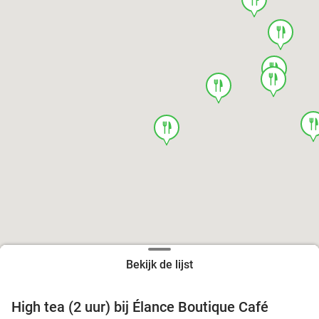
food
food
food
food
foo
food
Bekijk de lijst
High tea (2 uur) bij Élance Boutique Café
44%