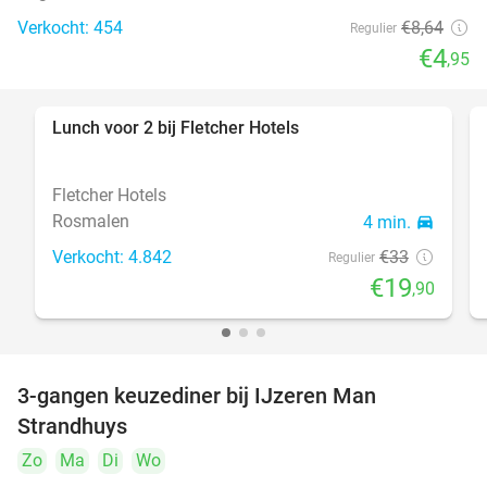
Verkocht: 454
€8
,64
Regulier
€4
,95
Lunch voor 2 bij Fletcher Hotels
40%
Fletcher Hotels
Rosmalen
4 min.
directions_car
Verkocht: 4.842
€33
Regulier
€19
,90
3-gangen keuzediner bij IJzeren Man
29%
Strandhuys
Zo
Ma
Di
Wo