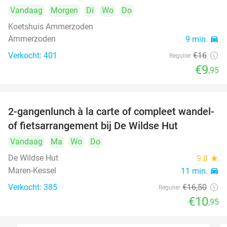
Vandaag
Morgen
Di
Wo
Do
Koetshuis Ammerzoden
Ammerzoden
9 min.
directions_car
Verkocht: 401
€16
Regulier
€9
,95
2-gangenlunch à la carte of compleet wandel-
34%
of fietsarrangement bij De Wildse Hut
Vandaag
Ma
Wo
Do
De Wildse Hut
9.8
star
Maren-Kessel
11 min.
directions_car
Verkocht: 385
€16
,50
Regulier
€10
,95