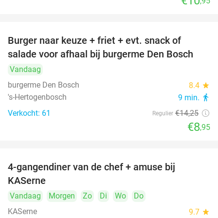
€10
,95
Burger naar keuze + friet + evt. snack of
37%
salade voor afhaal bij burgerme Den Bosch
Vandaag
burgerme Den Bosch
8.4
star
's-Hertogenbosch
9 min.
directions_walk
Verkocht: 61
€14
,25
Regulier
€8
,95
4-gangendiner van de chef + amuse bij
39%
KASerne
Vandaag
Morgen
Zo
Di
Wo
Do
KASerne
9.7
star