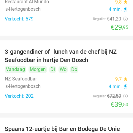
Restaurant Al Mundo
9.8
star
's-Hertogenbosch
4 min.
directions_walk
Verkocht: 579
€41
,20
Regulier
€29
,95
3-gangendiner of -lunch van de chef bij NZ
46%
Seafoodbar in hartje Den Bosch
Vandaag
Morgen
Di
Wo
Do
NZ Seafoodbar
9.7
star
's-Hertogenbosch
4 min.
directions_walk
Verkocht: 202
€72
,50
Regulier
€39
,50
Spaans 12-uurtje bij Bar en Bodega De Unie
42%