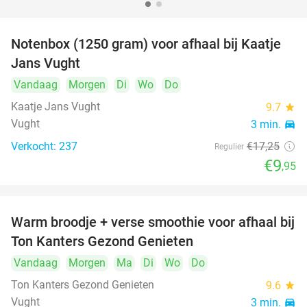
Notenbox (1250 gram) voor afhaal bij Kaatje
42%
Jans Vught
Vandaag
Morgen
Di
Wo
Do
Kaatje Jans Vught
9.7
star
Vught
3 min.
directions_car
Verkocht: 237
€17
,25
Regulier
€9
,95
Warm broodje + verse smoothie voor afhaal bij
43%
Ton Kanters Gezond Genieten
Vandaag
Morgen
Ma
Di
Wo
Do
Ton Kanters Gezond Genieten
9.6
star
Vught
3 min.
directions_car