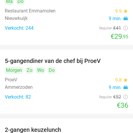
Ma
Do
Restaurant Emmamolen
9.9
star
Nieuwkuijk
9 min.
directions_car
Verkocht: 244
€41
Regulier
€29
,95
5-gangendiner van de chef bij ProeV
31%
Morgen
Zo
Wo
Do
ProeV
9.8
star
Ammerzoden
9 min.
directions_car
Verkocht: 82
€52
Regulier
€36
2-gangen keuzelunch
38%