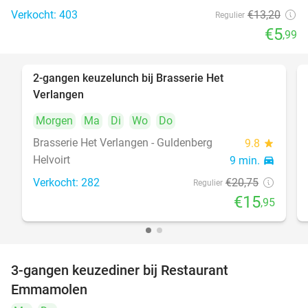
Verkocht: 403
€13
,20
Regulier
€5
,99
2-gangen keuzelunch bij Brasserie Het
23%
Verlangen
Morgen
Ma
Di
Wo
Do
Brasserie Het Verlangen - Guldenberg
9.8
star
Helvoirt
9 min.
directions_car
Verkocht: 282
€20
,75
Regulier
€15
,95
3-gangen keuzediner bij Restaurant
27%
Emmamolen