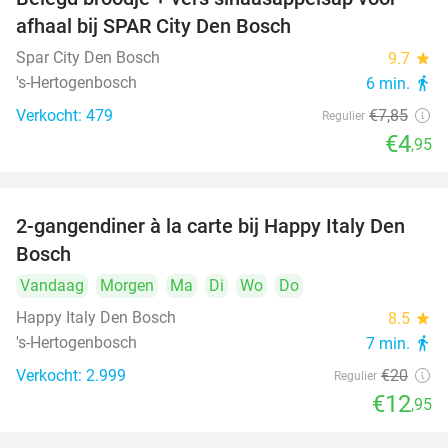
37%
afhaal bij SPAR City Den Bosch
Spar City Den Bosch
9.7
star
's-Hertogenbosch
6 min.
directions_walk
Verkocht: 479
€7
,85
Regulier
€4
,95
2-gangendiner à la carte bij Happy Italy Den
35%
Bosch
Vandaag
Morgen
Ma
Di
Wo
Do
Happy Italy Den Bosch
8.5
star
's-Hertogenbosch
7 min.
directions_walk
Verkocht: 2.999
€20
Regulier
€12
,95