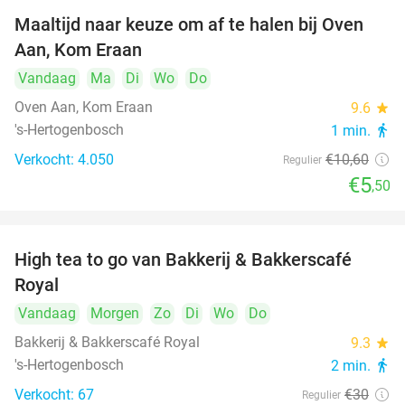
Maaltijd naar keuze om af te halen bij Oven
48%
Aan, Kom Eraan
Vandaag
Ma
Di
Wo
Do
Oven Aan, Kom Eraan
9.6
star
's-Hertogenbosch
1 min.
directions_walk
Verkocht: 4.050
€10
,60
Regulier
€5
,50
High tea to go van Bakkerij & Bakkerscafé
40%
Royal
Vandaag
Morgen
Zo
Di
Wo
Do
Bakkerij & Bakkerscafé Royal
9.3
star
's-Hertogenbosch
2 min.
directions_walk
Verkocht: 67
€30
Regulier