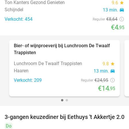
Ton Kanters Gezond Genieten
9.6
star
Schijndel
13 min.
directions_car
Verkocht: 454
€8
,64
Regulier
€4
,95
Bier- of wijnproeverij bij Lunchroom De Twaalf
40%
Trappisten
Lunchroom De Twaalf Trappisten
9.8
star
Haaren
13 min.
directions_car
Verkocht: 209
€24
,95
Regulier
€14
,95
3-gangen keuzediner bij Eethuys 't Akkertje 2.0
44%
Do