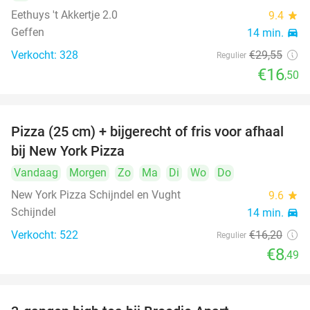
Eethuys 't Akkertje 2.0
9.4
star
Geffen
14 min.
directions_car
Verkocht: 328
€29
,55
Regulier
€16
,50
Pizza (25 cm) + bijgerecht of fris voor afhaal
48%
bij New York Pizza
Vandaag
Morgen
Zo
Ma
Di
Wo
Do
New York Pizza Schijndel en Vught
9.6
star
Schijndel
14 min.
directions_car
Verkocht: 522
€16
,20
Regulier
€8
,49