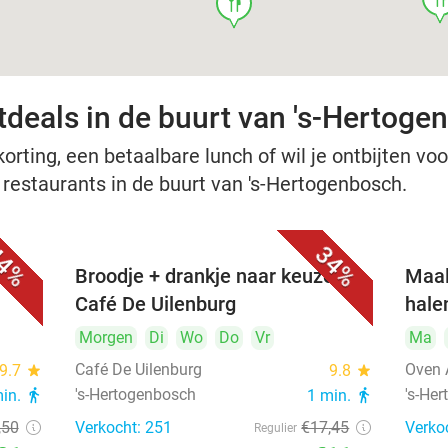
food
tdeals in de buurt van 's-Hertoge
rting, een betaalbare lunch of wil je ontbijten voor
e restaurants in de buurt van 's-Hertogenbosch.
4%
34%
Broodje + drankje naar keuze bij
Maal
Café De Uilenburg
hale
Morgen
Di
Wo
Do
Vr
Ma
Café De Uilenburg
Oven 
9.7
star
9.8
star
's-Hertogenbosch
's-He
min.
directions_walk
1 min.
directions_walk
,50
Verkocht: 251
€17
,45
Verko
Regulier