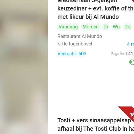
Mediterraan 3-gangen
keuzediner + evt. koffie of t
met likeur bij Al Mundo
Vandaag
Morgen
Di
Wo
Do
Restaurant Al Mundo
's-Hertogenbosch
4 
Verkocht: 603
€41
Regulier
€
4
Tosti + vers sinaasappelsap 
afhaal bij The Tosti Club in h