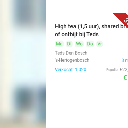
3
High tea (1,5 uur), shared br
of ontbijt bij Teds
Ma
Di
Wo
Do
Vr
Teds Den Bosch
's-Hertogenbosch
3 
Verkocht: 1.020
€22
Regulier
€