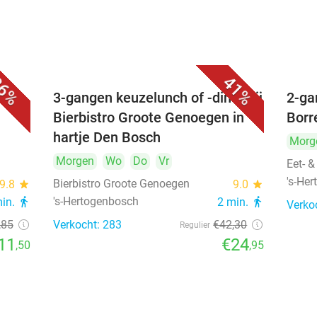
6%
41%
é
3-gangen keuzelunch of -diner bij
2-ga
Bierbistro Groote Genoegen in
Borr
hartje Den Bosch
Morg
Morgen
Wo
Do
Vr
Eet- &
's-He
Bierbistro Groote Genoegen
9.8
star
9.0
star
's-Hertogenbosch
min.
directions_walk
2 min.
directions_walk
Verko
,85
Verkocht: 283
€42
,30
Regulier
11
€24
,50
,95