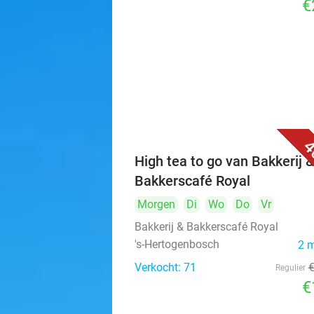
€
4
High tea to go van Bakkerij 
Bakkerscafé Royal
Morgen
Di
Wo
Do
Vr
Bakkerij & Bakkerscafé Royal
's-Hertogenbosch
2 
Verkocht: 71
Regulier
€