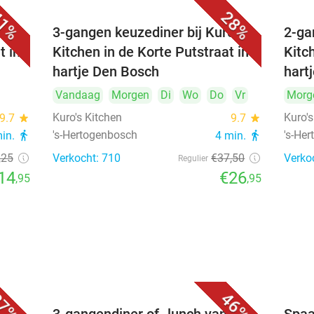
1%
28%
's
3-gangen keuzediner bij Kuro's
2-ga
t in
Kitchen in de Korte Putstraat in
Kitc
hartje Den Bosch
hart
Vandaag
Morgen
Di
Wo
Do
Vr
Morg
Kuro's Kitchen
Kuro's
9.7
star
9.7
star
's-Hertogenbosch
's-He
min.
directions_walk
4 min.
directions_walk
,25
Verkocht: 710
€37
,50
Verko
Regulier
14
€26
,95
,95
7%
46%