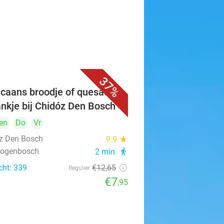
37%
caans broodje of quesadilla
ankje bij Chidóz Den Bosch
en
Do
Vr
z Den Bosch
9.9
star
rtogenbosch
2 min.
directions_walk
cht: 339
€12
,65
Regulier
€7
,95