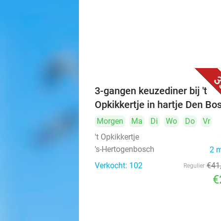
3
3-gangen keuzediner bij 't
Opkikkertje in hartje Den Bo
Morgen
Ma
Di
Wo
Do
Vr
't Opkikkertje
's-Hertogenbosch
2 
Verkocht: 102
€41
Regulier
€