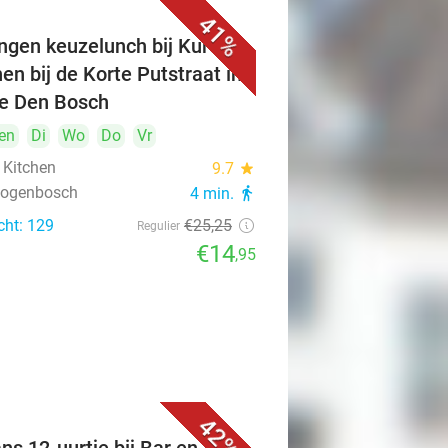
41%
ngen keuzelunch bij Kuro's
hen bij de Korte Putstraat in
je Den Bosch
en
Di
Wo
Do
Vr
 Kitchen
9.7
star
rtogenbosch
4 min.
directions_walk
cht: 129
€25
,25
Regulier
€14
,95
42%