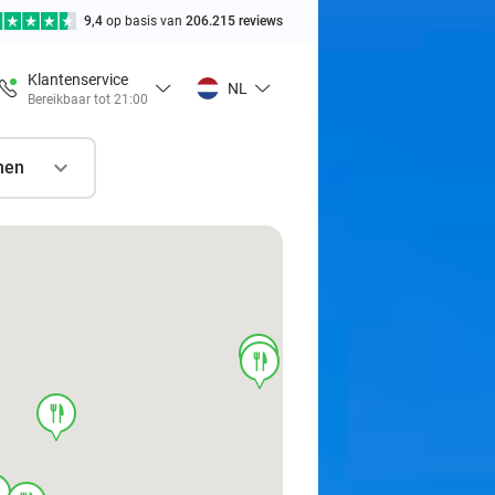
9,4
op basis van
206.215 reviews
Klantenservice
NL
Bereikbaar tot 21:00
nen
food
food
food
d