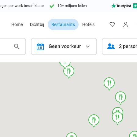
agen per week beschikbaar
10+ miljoen leden
Home
Dichtbij
Restaurants
Hotels
calendar
Geen voorkeur
2 perso
food
food
food
food
food
food
food
food
foo