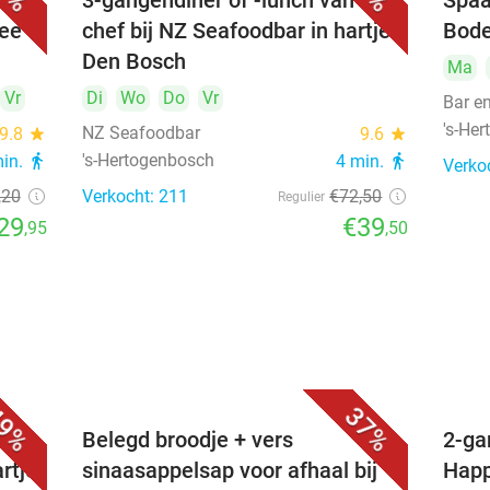
3-gangendiner of -lunch van de
Spaa
hee
chef bij NZ Seafoodbar in hartje
Bode
Den Bosch
Ma
Vr
Di
Wo
Do
Vr
Bar e
's-He
NZ Seafoodbar
9.8
star
9.6
star
's-Hertogenbosch
min.
directions_walk
4 min.
directions_walk
Verko
,20
Verkocht: 211
€72
,50
Regulier
29
€39
,95
,50
9%
37%
voor
Belegd broodje + vers
2-ga
artje
sinaasappelsap voor afhaal bij
Happ