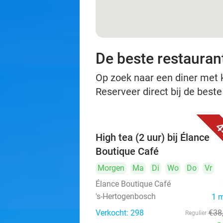
De beste restauran
Op zoek naar een diner met ko
Reserveer direct bij de best
4
High tea (2 uur) bij Élance
Boutique Café
Morgen
Ma
Di
Wo
Do
Vr
Élance Boutique Café
's-Hertogenbosch
1 
Verkocht: 298
€38
Regulier