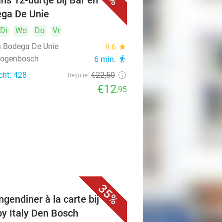
ns 12-uurtje bij Bar en
ga De Unie
Di
Wo
Do
Vr
n Bodega De Unie
9.6
star
rtogenbosch
6 min.
directions_walk
cht: 428
€22
,50
Regulier
€12
,95
35%
ngendiner à la carte bij
y Italy Den Bosch