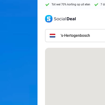
Tot wel 70% korting op uit eten
7 d
's-Hertogenbosch