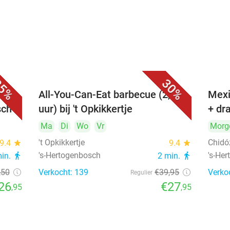
5%
30%
All-You-Can-Eat barbecue (2,5
Mexi
sch
uur) bij 't Opkikkertje
+ dr
Ma
Di
Wo
Vr
Morg
't Opkikkertje
Chidó
9.4
star
9.4
star
's-Hertogenbosch
's-He
min.
directions_walk
2 min.
directions_walk
,50
Verkocht: 139
€39
,95
Verko
Regulier
26
€27
,95
,95