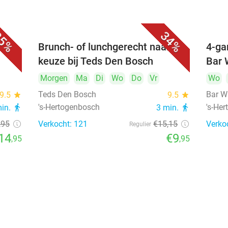
5%
34%
unch
Brunch- of lunchgerecht naar
4-ga
keuze bij Teds Den Bosch
Bar 
Morgen
Ma
Di
Wo
Do
Vr
Wo
Teds Den Bosch
Bar W
9.5
star
9.5
star
's-Hertogenbosch
's-He
min.
directions_walk
3 min.
directions_walk
,95
Verkocht: 121
€15
,15
Verko
Regulier
14
€9
,95
,95