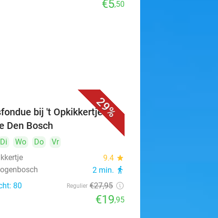
€5
,50
29%
fondue bij 't Opkikkertje in
je Den Bosch
Di
Wo
Do
Vr
ikkertje
9.4
star
rtogenbosch
2 min.
directions_walk
cht: 80
€27
,95
Regulier
€19
,95