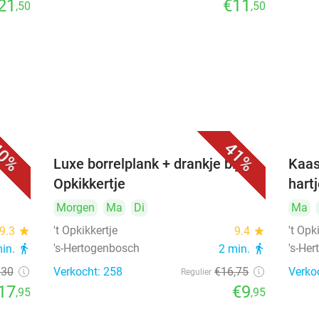
21
€11
,50
,50
0%
41%
&
Luxe borrelplank + drankje bij 't
Kaas
Opkikkertje
hart
Morgen
Ma
Di
Ma
't Opkikkertje
't Opk
9.3
star
9.4
star
's-Hertogenbosch
's-He
min.
directions_walk
2 min.
directions_walk
€30
Verkocht: 258
€16
,75
Verko
Regulier
17
€9
,95
,95