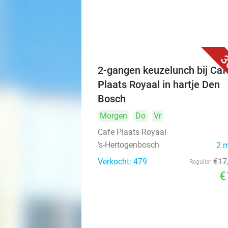
3
2-gangen keuzelunch bij Caf
Plaats Royaal in hartje Den
Bosch
Morgen
Do
Vr
Cafe Plaats Royaal
's-Hertogenbosch
2 
Verkocht: 479
€17
Regulier
€