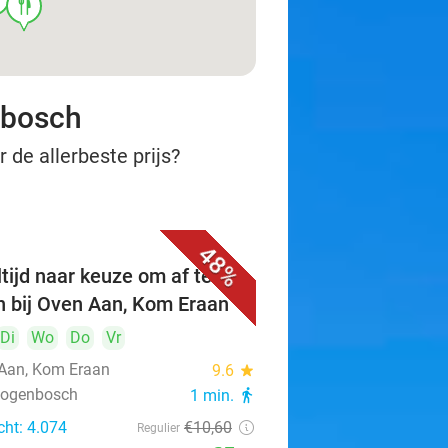
food
nbosch
 de allerbeste prijs?
48%
tijd naar keuze om af te
n bij Oven Aan, Kom Eraan
Di
Wo
Do
Vr
Aan, Kom Eraan
9.6
star
rtogenbosch
1 min.
directions_walk
cht: 4.074
€10
,60
Regulier