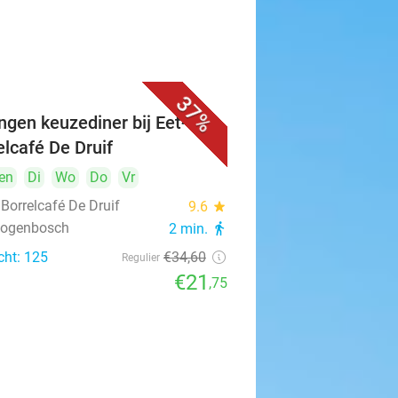
37%
ngen keuzediner bij Eet- &
elcafé De Druif
en
Di
Wo
Do
Vr
 Borrelcafé De Druif
9.6
star
rtogenbosch
2 min.
directions_walk
cht: 125
€34
,60
Regulier
€21
,75