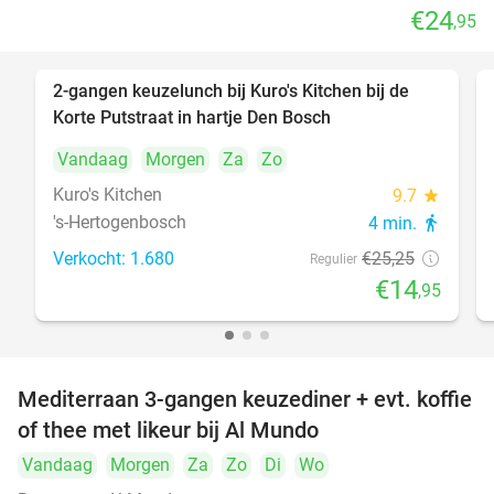
€24
,95
2-gangen keuzelunch bij Kuro's Kitchen bij de
41%
Korte Putstraat in hartje Den Bosch
Vandaag
Morgen
Za
Zo
Kuro's Kitchen
9.7
star
's-Hertogenbosch
4 min.
directions_walk
Verkocht: 1.680
€25
,25
Regulier
€14
,95
Mediterraan 3-gangen keuzediner + evt. koffie
27%
of thee met likeur bij Al Mundo
Vandaag
Morgen
Za
Zo
Di
Wo