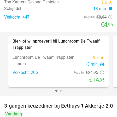
Ton Kanters Gezond Genieten
9.6
star
Schijndel
13 min.
directions_car
Verkocht: 447
€8
,64
Regulier
€4
,95
Bier- of wijnproeverij bij Lunchroom De Twaalf
40%
Trappisten
Lunchroom De Twaalf Trappisten
9.8
star
Haaren
13 min.
directions_car
Verkocht: 206
€24
,95
Regulier
€14
,95
3-gangen keuzediner bij Eethuys 't Akkertje 2.0
44%
Vandaag