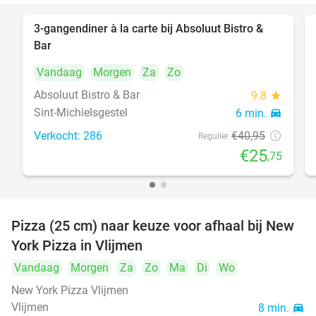
3-gangendiner à la carte bij Absoluut Bistro &
37%
Bar
Vandaag
Morgen
Za
Zo
Absoluut Bistro & Bar
9.8
star
Sint-Michielsgestel
6 min.
directions_car
Verkocht: 286
€40
,95
Regulier
€25
,75
Pizza (25 cm) naar keuze voor afhaal bij New
55%
York Pizza in Vlijmen
Vandaag
Morgen
Za
Zo
Ma
Di
Wo
New York Pizza Vlijmen
Vlijmen
8 min.
directions_car