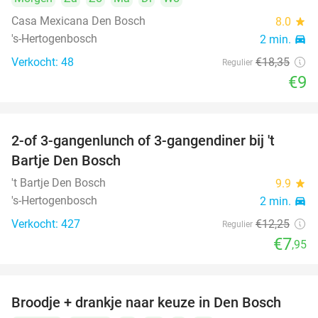
Casa Mexicana Den Bosch
8.0
star
's-Hertogenbosch
2 min.
directions_car
Verkocht: 48
€18
,35
Regulier
€9
2-of 3-gangenlunch of 3-gangendiner bij 't
35%
Bartje Den Bosch
't Bartje Den Bosch
9.9
star
's-Hertogenbosch
2 min.
directions_car
Verkocht: 427
€12
,25
Regulier
€7
,95
Broodje + drankje naar keuze in Den Bosch
41%