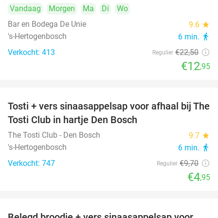
Vandaag
Morgen
Ma
Di
Wo
Bar en Bodega De Unie
9.6
star
's-Hertogenbosch
6 min.
directions_walk
Verkocht: 413
€22
,50
Regulier
€12
,95
Tosti + vers sinaasappelsap voor afhaal bij The
49%
Tosti Club in hartje Den Bosch
The Tosti Club - Den Bosch
9.7
star
's-Hertogenbosch
6 min.
directions_walk
Verkocht: 747
€9
,70
Regulier
€4
,95
Belegd broodje + vers sinaasappelsap voor