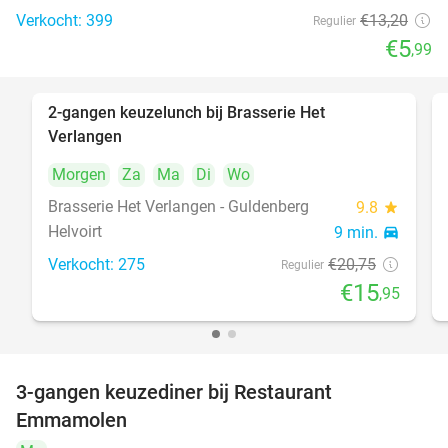
Verkocht: 399
€13
,20
Regulier
€5
,99
2-gangen keuzelunch bij Brasserie Het
23%
Verlangen
Morgen
Za
Ma
Di
Wo
Brasserie Het Verlangen - Guldenberg
9.8
star
Helvoirt
9 min.
directions_car
Verkocht: 275
€20
,75
Regulier
€15
,95
3-gangen keuzediner bij Restaurant
27%
Emmamolen