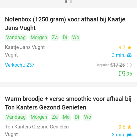
Notenbox (1250 gram) voor afhaal bij Kaatje
42%
Jans Vught
Vandaag
Morgen
Za
Di
Wo
Kaatje Jans Vught
9.7
star
Vught
3 min.
directions_car
Verkocht: 237
€17
,25
Regulier
€9
,95
Warm broodje + verse smoothie voor afhaal bij
43%
Ton Kanters Gezond Genieten
Vandaag
Morgen
Za
Ma
Di
Wo
Ton Kanters Gezond Genieten
9.6
star
Vught
3 min.
directions_car