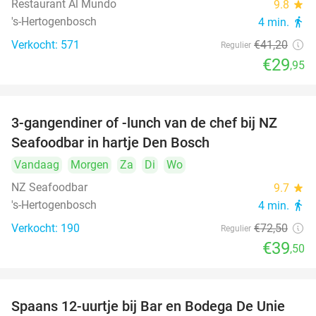
Restaurant Al Mundo
9.8
star
's-Hertogenbosch
4 min.
directions_walk
Verkocht: 571
€41
,20
Regulier
€29
,95
3-gangendiner of -lunch van de chef bij NZ
46%
Seafoodbar in hartje Den Bosch
Vandaag
Morgen
Za
Di
Wo
NZ Seafoodbar
9.7
star
's-Hertogenbosch
4 min.
directions_walk
Verkocht: 190
€72
,50
Regulier
€39
,50
Spaans 12-uurtje bij Bar en Bodega De Unie
42%