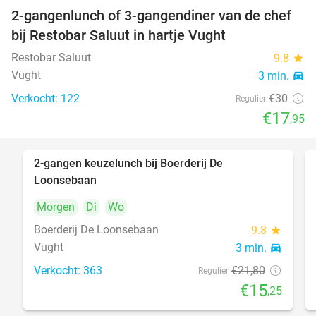
2-gangenlunch of 3-gangendiner van de chef
40%
bij Restobar Saluut in hartje Vught
Restobar Saluut
9.8
star
Vught
3 min.
directions_car
Verkocht: 122
€30
Regulier
€17
,95
2-gangen keuzelunch bij Boerderij De
30%
Loonsebaan
Morgen
Di
Wo
Boerderij De Loonsebaan
9.8
star
Vught
3 min.
directions_car
Verkocht: 363
€21
,80
Regulier
€15
,25