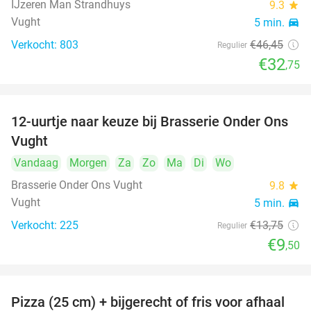
IJzeren Man Strandhuys
9.3
star
Vught
5 min.
directions_car
Verkocht: 803
€46
,45
Regulier
€32
,75
12-uurtje naar keuze bij Brasserie Onder Ons
31%
Vught
Vandaag
Morgen
Za
Zo
Ma
Di
Wo
Brasserie Onder Ons Vught
9.8
star
Vught
5 min.
directions_car
Verkocht: 225
€13
,75
Regulier
€9
,50
Pizza (25 cm) + bijgerecht of fris voor afhaal
48%