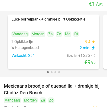
€17
,95
Luxe borrelplank + drankje bij 't Opkikkertje
41%
Vandaag
Morgen
Za
Zo
Ma
Di
't Opkikkertje
9.4
star
's-Hertogenbosch
2 min.
directions_walk
Verkocht: 254
€16
,75
Regulier
€9
,95
Mexicaans broodje of quesadilla + drankje bij
37%
Chidóz Den Bosch
Vandaag
Morgen
Za
Zo