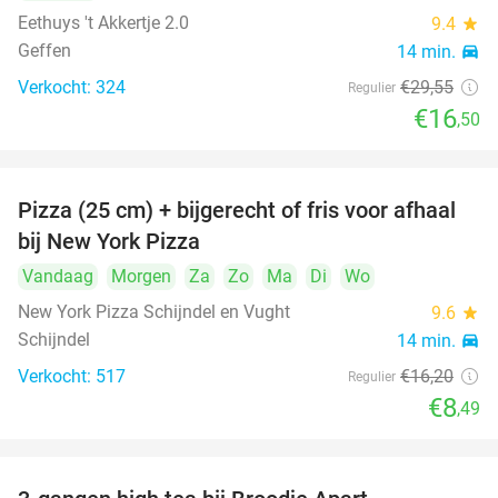
Eethuys 't Akkertje 2.0
9.4
star
Geffen
14 min.
directions_car
Verkocht: 324
€29
,55
Regulier
€16
,50
Pizza (25 cm) + bijgerecht of fris voor afhaal
48%
bij New York Pizza
Vandaag
Morgen
Za
Zo
Ma
Di
Wo
New York Pizza Schijndel en Vught
9.6
star
Schijndel
14 min.
directions_car
Verkocht: 517
€16
,20
Regulier
€8
,49