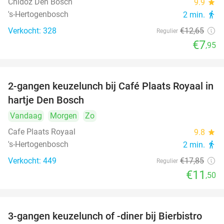
Chidóz Den Bosch
9.9
star
's-Hertogenbosch
2 min.
directions_walk
Verkocht: 328
€12
,65
Regulier
€7
,95
2-gangen keuzelunch bij Café Plaats Royaal in
36%
hartje Den Bosch
Vandaag
Morgen
Zo
Cafe Plaats Royaal
9.8
star
's-Hertogenbosch
2 min.
directions_walk
Verkocht: 449
€17
,85
Regulier
€11
,50
3-gangen keuzelunch of -diner bij Bierbistro
41%