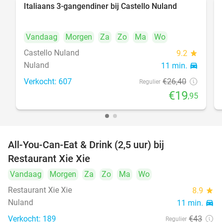
Italiaans 3-gangendiner bij Castello Nuland
24%
Vandaag
Morgen
Za
Zo
Ma
Wo
Castello Nuland
9.2
star
Nuland
11 min.
directions_car
Verkocht: 607
€26
,40
Regulier
€19
,95
All-You-Can-Eat & Drink (2,5 uur) bij
17%
Restaurant Xie Xie
Vandaag
Morgen
Za
Zo
Ma
Wo
Restaurant Xie Xie
8.9
star
Nuland
11 min.
directions_car
Verkocht: 189
€43
Regulier