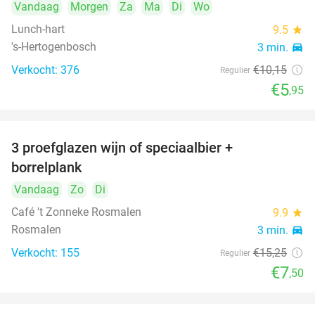
Vandaag
Morgen
Za
Ma
Di
Wo
Lunch-hart
9.5
star
's-Hertogenbosch
3 min.
directions_car
Verkocht: 376
€10
,15
Regulier
€5
,95
3 proefglazen wijn of speciaalbier +
51%
borrelplank
Vandaag
Zo
Di
Café 't Zonneke Rosmalen
9.9
star
Rosmalen
3 min.
directions_car
Verkocht: 155
€15
,25
Regulier
€7
,50