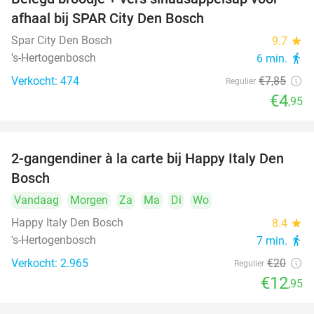
37%
afhaal bij SPAR City Den Bosch
Spar City Den Bosch
9.7
star
's-Hertogenbosch
6 min.
directions_walk
Verkocht: 474
€7
,85
Regulier
€4
,95
2-gangendiner à la carte bij Happy Italy Den
35%
Bosch
Vandaag
Morgen
Za
Ma
Di
Wo
Happy Italy Den Bosch
8.4
star
's-Hertogenbosch
7 min.
directions_walk
Verkocht: 2.965
€20
Regulier
€12
,95