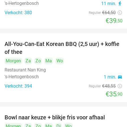
's-Hertogenbosch
11 min.
directions_walk
Verkocht: 380
€64
,50
Regulier
€39
,50
All-You-Can-Eat Korean BBQ (2,5 uur) + koffie
26%
of thee
Morgen
Za
Zo
Ma
Wo
Restaurant Nan King
's-Hertogenbosch
1 min.
directions_car
Verkocht: 394
€48
,55
Regulier
€35
,90
Bowl naar keuze + blikje fris voor afhaal
51%
Morgen
Za
Zo
Ma
Di
Wo