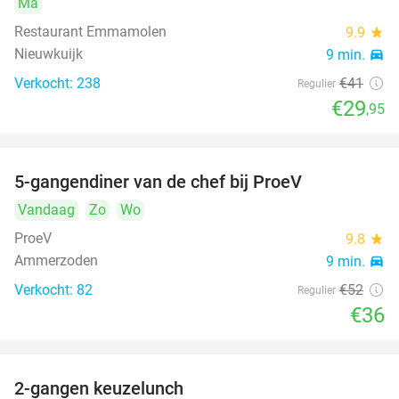
Ma
Restaurant Emmamolen
9.9
star
Nieuwkuijk
9 min.
directions_car
Verkocht: 238
€41
Regulier
€29
,95
5-gangendiner van de chef bij ProeV
31%
Vandaag
Zo
Wo
ProeV
9.8
star
Ammerzoden
9 min.
directions_car
Verkocht: 82
€52
Regulier
€36
2-gangen keuzelunch
38%