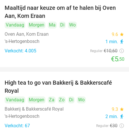
Maaltijd naar keuze om af te halen bij Oven
48%
Aan, Kom Eraan
Vandaag
Morgen
Ma
Di
Wo
Oven Aan, Kom Eraan
9.6
star
's-Hertogenbosch
1 min.
directions_walk
Verkocht: 4.005
€10
,60
Regulier
€5
,50
High tea to go van Bakkerij & Bakkerscafé
40%
Royal
Vandaag
Morgen
Za
Zo
Di
Wo
Bakkerij & Bakkerscafé Royal
9.3
star
's-Hertogenbosch
2 min.
directions_walk
Verkocht: 67
€30
Regulier