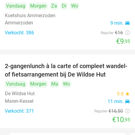
Vandaag
Morgen
Za
Di
Wo
Koetshuis Ammerzoden
Ammerzoden
9 min.
directions_car
Verkocht: 386
€16
Regulier
€9
,95
2-gangenlunch à la carte of compleet wandel-
34%
of fietsarrangement bij De Wildse Hut
Vandaag
Morgen
Ma
Wo
De Wildse Hut
9.8
star
Maren-Kessel
11 min.
directions_car
Verkocht: 371
€16
,50
Regulier
€10
,95