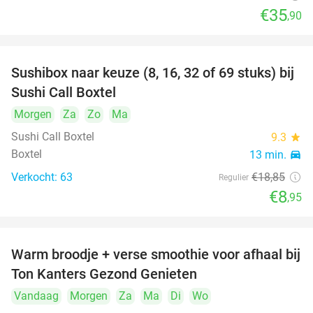
€35
,90
Sushibox naar keuze (8, 16, 32 of 69 stuks) bij
53%
Sushi Call Boxtel
Morgen
Za
Zo
Ma
Sushi Call Boxtel
9.3
star
Boxtel
13 min.
directions_car
Verkocht: 63
€18
,85
Regulier
€8
,95
Warm broodje + verse smoothie voor afhaal bij
43%
Ton Kanters Gezond Genieten
Vandaag
Morgen
Za
Ma
Di
Wo