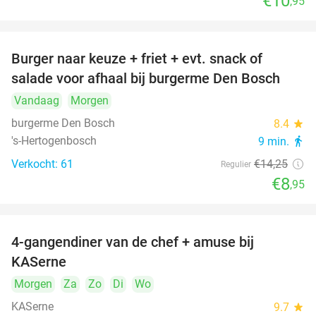
€10
,95
Burger naar keuze + friet + evt. snack of
37%
salade voor afhaal bij burgerme Den Bosch
Vandaag
Morgen
burgerme Den Bosch
8.4
star
's-Hertogenbosch
9 min.
directions_walk
Verkocht: 61
€14
,25
Regulier
€8
,95
4-gangendiner van de chef + amuse bij
39%
KASerne
Morgen
Za
Zo
Di
Wo
KASerne
9.7
star