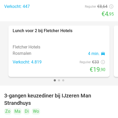
Verkocht: 447
€8
,64
Regulier
€4
,95
Lunch voor 2 bij Fletcher Hotels
40%
Fletcher Hotels
Rosmalen
4 min.
directions_car
Verkocht: 4.819
€33
Regulier
€19
,90
3-gangen keuzediner bij IJzeren Man
29%
Strandhuys
Zo
Ma
Di
Wo