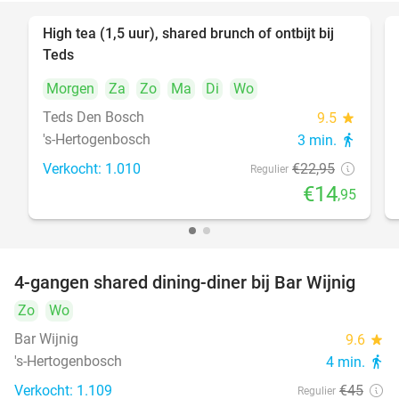
High tea (1,5 uur), shared brunch of ontbijt bij
35%
Teds
Morgen
Za
Zo
Ma
Di
Wo
Teds Den Bosch
9.5
star
's-Hertogenbosch
3 min.
directions_walk
Verkocht: 1.010
€22
,95
Regulier
€14
,95
4-gangen shared dining-diner bij Bar Wijnig
45%
Zo
Wo
Bar Wijnig
9.6
star
's-Hertogenbosch
4 min.
directions_walk
Verkocht: 1.109
€45
Regulier