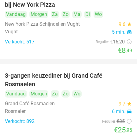
bij New York Pizza
Vandaag
Morgen
Za
Zo
Ma
Di
Wo
New York Pizza Schijndel en Vught
9.6
star
Vught
5 min.
directions_car
Verkocht: 517
€16
,20
Regulier
€8
,49
3-gangen keuzediner bij Grand Café
26%
Rosmaelen
Vandaag
Morgen
Za
Zo
Wo
Grand Café Rosmaelen
9.7
star
Rosmalen
6 min.
directions_car
Verkocht: 892
€35
Regulier
€25
,95