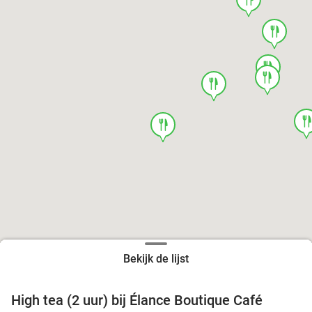
food
food
food
food
foo
food
Bekijk de lijst
High tea (2 uur) bij Élance Boutique Café
44%