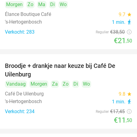
Morgen
Zo
Ma
Di
Wo
Élance Boutique Café
9.7
star
's-Hertogenbosch
1 min.
directions_walk
Verkocht: 283
€38
,50
Regulier
€21
,50
Broodje + drankje naar keuze bij Café De
34%
Uilenburg
Vandaag
Morgen
Za
Zo
Di
Wo
Café De Uilenburg
9.8
star
's-Hertogenbosch
1 min.
directions_walk
Verkocht: 234
€17
,45
Regulier
€11
,50