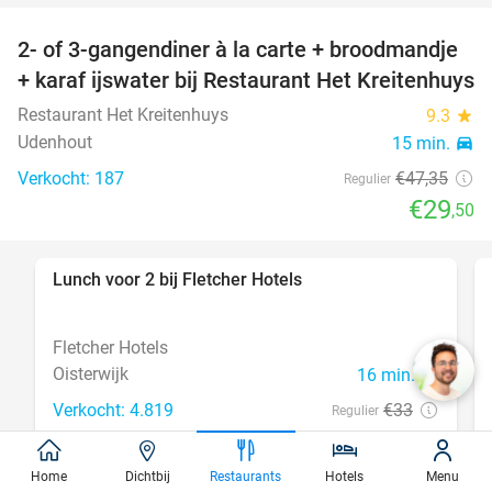
2- of 3-gangendiner à la carte + broodmandje
38%
+ karaf ijswater bij Restaurant Het Kreitenhuys
Restaurant Het Kreitenhuys
9.3
star
Udenhout
15 min.
directions_car
Verkocht: 187
€47
,35
Regulier
€29
,50
Lunch voor 2 bij Fletcher Hotels
40%
Fletcher Hotels
Oisterwijk
16 min.
directions_car
Verkocht: 4.819
€33
Regulier
€19
,90
Home
Dichtbij
Restaurants
Hotels
Menu