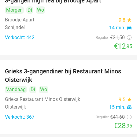
3-gangen high tea bij Broodje Apart
40%
Morgen
Di
Wo
Broodje Apart
9.8
star
Schijndel
14 min.
directions_car
Verkocht: 442
€21
,50
Regulier
€12
,95
Grieks 3-gangendiner bij Restaurant Minos
30%
Oisterwijk
Vandaag
Di
Wo
Grieks Restaurant Minos Oisterwijk
9.5
star
Oisterwijk
15 min.
directions_car
Verkocht: 367
€41
,60
Regulier
€28
,95