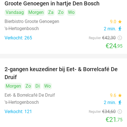
Groote Genoegen in hartje Den Bosch
Vandaag
Morgen
Za
Zo
Wo
Bierbistro Groote Genoegen
9.0
star
's-Hertogenbosch
2 min.
directions_walk
Verkocht: 265
€42
,30
Regulier
€24
,95
2-gangen keuzediner bij Eet- & Borrelcafé De
37%
Druif
Morgen
Zo
Di
Wo
Eet- & Borrelcafé De Druif
9.6
star
's-Hertogenbosch
2 min.
directions_walk
Verkocht: 121
€34
,60
Regulier
€21
,75