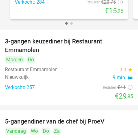
Verkocht: 284
€20
,75
Regulier
€15
,95
3-gangen keuzediner bij Restaurant
27%
Emmamolen
Morgen
Do
Restaurant Emmamolen
9.9
star
Nieuwkuijk
9 min.
directions_car
Verkocht: 257
€41
Regulier
€29
,95
5-gangendiner van de chef bij ProeV
31%
Vandaag
Wo
Do
Za