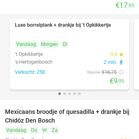
€17
,95
Luxe borrelplank + drankje bij 't Opkikkertje
41%
Vandaag
Morgen
Di
't Opkikkertje
9.4
star
's-Hertogenbosch
2 min.
directions_walk
Verkocht: 258
€16
,75
Regulier
€9
,95
Mexicaans broodje of quesadilla + drankje bij
37%
Chidóz Den Bosch
Vandaag
Do
Vr
Za