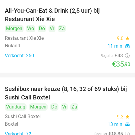
All-You-Can-Eat & Drink (2,5 uur) bij
17%
Restaurant Xie Xie
Morgen
Wo
Do
Vr
Za
Restaurant Xie Xie
9.0
star
Nuland
11 min.
directions_car
Verkocht: 250
€43
Regulier
€35
,90
Sushibox naar keuze (8, 16, 32 of 69 stuks) bij
53%
Sushi Call Boxtel
Vandaag
Morgen
Do
Vr
Za
Sushi Call Boxtel
9.3
star
Boxtel
13 min.
directions_car
Verkocht: 72
€18
,85
Regulier