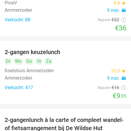
ProeV
9.8
star
Ammerzoden
9 min.
directions_car
Verkocht: 88
€52
Regulier
€36
2-gangen keuzelunch
38%
Di
Wo
Do
Vr
Za
Koetshuis Ammerzoden
10.0
star
Ammerzoden
9 min.
directions_car
Verkocht: 417
€16
Regulier
€9
,95
2-gangenlunch à la carte of compleet wandel-
34%
of fietsarrangement bij De Wildse Hut