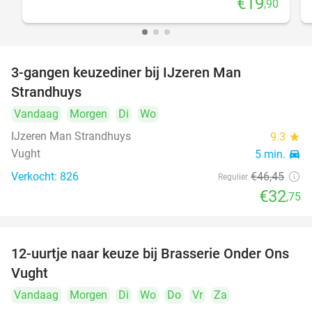
€19
,90
3-gangen keuzediner bij IJzeren Man
29%
Strandhuys
Vandaag
Morgen
Di
Wo
IJzeren Man Strandhuys
9.3
star
Vught
5 min.
directions_car
Verkocht: 826
€46
,45
Regulier
€32
,75
12-uurtje naar keuze bij Brasserie Onder Ons
31%
Vught
Vandaag
Morgen
Di
Wo
Do
Vr
Za