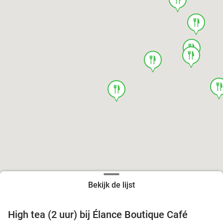
food
food
food
food
foo
food
Bekijk de lijst
High tea (2 uur) bij Élance Boutique Café
44%