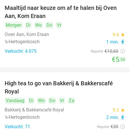
Maaltijd naar keuze om af te halen bij Oven
48%
Aan, Kom Eraan
Morgen
Di
Wo
Do
Vr
Oven Aan, Kom Eraan
9.6
star
's-Hertogenbosch
1 min.
directions_walk
Verkocht: 4.075
€10
,60
Regulier
€5
,50
High tea to go van Bakkerij & Bakkerscafé
40%
Royal
Vandaag
Di
Wo
Do
Vr
Za
Bakkerij & Bakkerscafé Royal
9.3
star
's-Hertogenbosch
2 min.
directions_walk
Verkocht: 71
€30
Regulier