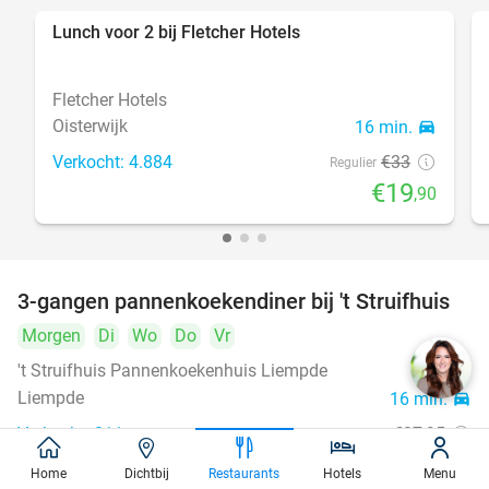
Lunch voor 2 bij Fletcher Hotels
40%
Fletcher Hotels
Oisterwijk
16 min.
directions_car
Verkocht: 4.884
€33
Regulier
€19
,90
3-gangen pannenkoekendiner bij 't Struifhuis
43%
Morgen
Di
Wo
Do
Vr
't Struifhuis Pannenkoekenhuis Liempde
9.4
star
Liempde
16 min.
directions_car
Verkocht: 811
€27
,95
Regulier
€15
,95
Home
Dichtbij
Restaurants
Hotels
Menu