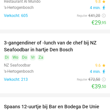
Restaurant Al Mundo
9.8
star
's-Hertogenbosch
4 min.
directions_walk
Verkocht: 605
€41
,20
Regulier
€29
,95
3-gangendiner of -lunch van de chef bij NZ
46%
Seafoodbar in hartje Den Bosch
Di
Wo
Do
Vr
Za
NZ Seafoodbar
9.6
star
's-Hertogenbosch
4 min.
directions_walk
Verkocht: 213
€72
,50
Regulier
€39
,50
Spaans 12-uurtje bij Bar en Bodega De Unie
42%