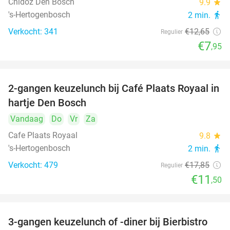
Chidóz Den Bosch
9.9
star
's-Hertogenbosch
2 min.
directions_walk
Verkocht: 341
€12
,65
Regulier
€7
,95
2-gangen keuzelunch bij Café Plaats Royaal in
36%
hartje Den Bosch
Vandaag
Do
Vr
Za
Cafe Plaats Royaal
9.8
star
's-Hertogenbosch
2 min.
directions_walk
Verkocht: 479
€17
,85
Regulier
€11
,50
3-gangen keuzelunch of -diner bij Bierbistro
41%