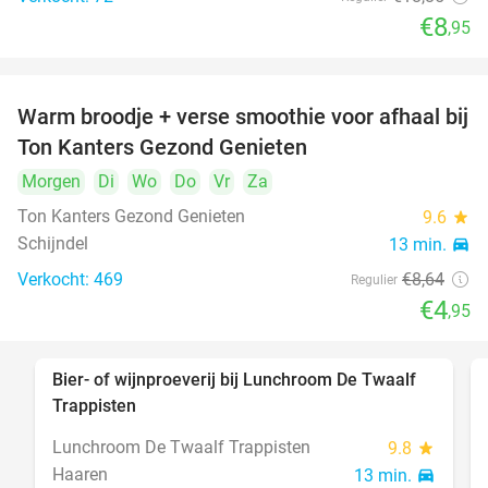
€8
,95
Warm broodje + verse smoothie voor afhaal bij
43%
Ton Kanters Gezond Genieten
Morgen
Di
Wo
Do
Vr
Za
Ton Kanters Gezond Genieten
9.6
star
Schijndel
13 min.
directions_car
Verkocht: 469
€8
,64
Regulier
€4
,95
Bier- of wijnproeverij bij Lunchroom De Twaalf
40%
Trappisten
Lunchroom De Twaalf Trappisten
9.8
star
Haaren
13 min.
directions_car