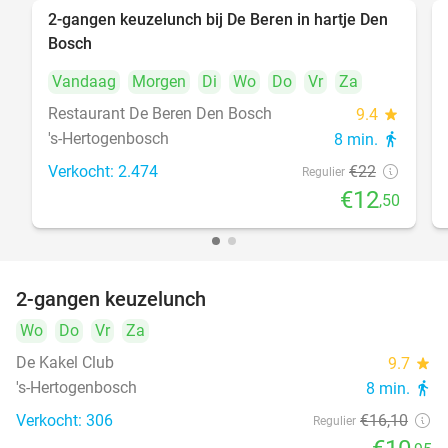
2-gangen keuzelunch bij De Beren in hartje Den
43%
Bosch
Vandaag
Morgen
Di
Wo
Do
Vr
Za
Restaurant De Beren Den Bosch
9.4
star
's-Hertogenbosch
8 min.
directions_walk
Verkocht: 2.474
€22
Regulier
€12
,50
2-gangen keuzelunch
32%
Wo
Do
Vr
Za
De Kakel Club
9.7
star
's-Hertogenbosch
8 min.
directions_walk
Verkocht: 306
€16
,10
Regulier