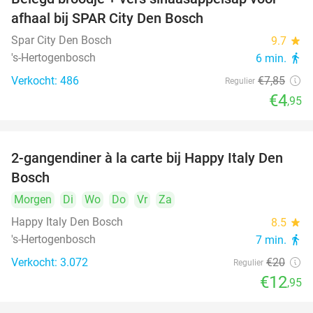
37%
afhaal bij SPAR City Den Bosch
Spar City Den Bosch
9.7
star
's-Hertogenbosch
6 min.
directions_walk
Verkocht: 486
€7
,85
Regulier
€4
,95
2-gangendiner à la carte bij Happy Italy Den
35%
Bosch
Morgen
Di
Wo
Do
Vr
Za
Happy Italy Den Bosch
8.5
star
's-Hertogenbosch
7 min.
directions_walk
Verkocht: 3.072
€20
Regulier
€12
,95