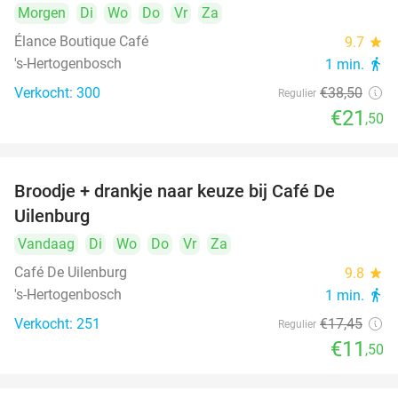
Morgen
Di
Wo
Do
Vr
Za
Élance Boutique Café
9.7
star
's-Hertogenbosch
1 min.
directions_walk
Verkocht: 300
€38
,50
Regulier
€21
,50
Broodje + drankje naar keuze bij Café De
34%
Uilenburg
Vandaag
Di
Wo
Do
Vr
Za
Café De Uilenburg
9.8
star
's-Hertogenbosch
1 min.
directions_walk
Verkocht: 251
€17
,45
Regulier
€11
,50