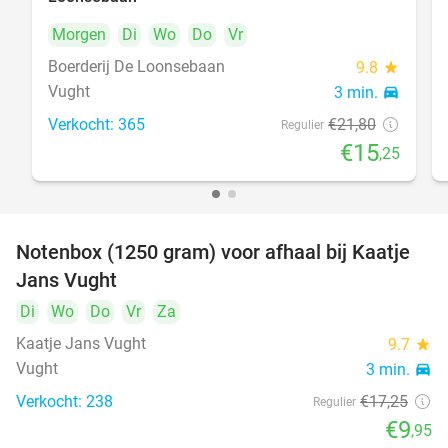
Morgen
Di
Wo
Do
Vr
Boerderij De Loonsebaan
9.8
star
Vught
3 min.
directions_car
Verkocht: 365
€21
,80
Regulier
€15
,25
Notenbox (1250 gram) voor afhaal bij Kaatje
42%
Jans Vught
Di
Wo
Do
Vr
Za
Kaatje Jans Vught
9.7
star
Vught
3 min.
directions_car
Verkocht: 238
€17
,25
Regulier
€9
,95