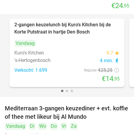
€24
,95
2-gangen keuzelunch bij Kuro's Kitchen bij de
41%
Korte Putstraat in hartje Den Bosch
Vandaag
Kuro's Kitchen
9.7
star
's-Hertogenbosch
4 min.
directions_walk
Verkocht: 1.699
€25
,25
Regulier
€14
,95
Mediterraan 3-gangen keuzediner + evt. koffie
27%
of thee met likeur bij Al Mundo
Vandaag
Di
Wo
Do
Vr
Za