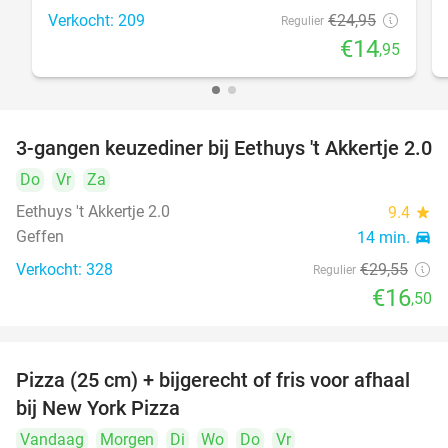
Verkocht: 209
€24
,95
Regulier
€14
,95
3-gangen keuzediner bij Eethuys 't Akkertje 2.0
44%
Do
Vr
Za
Eethuys 't Akkertje 2.0
9.4
star
Geffen
14 min.
directions_car
Verkocht: 328
€29
,55
Regulier
€16
,50
Pizza (25 cm) + bijgerecht of fris voor afhaal
48%
bij New York Pizza
Vandaag
Morgen
Di
Wo
Do
Vr