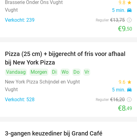
Brasserie Onder Ons Vught
9.8
star
Vught
5 min.
directions_car
Verkocht: 239
€13
,75
Regulier
€9
,50
Pizza (25 cm) + bijgerecht of fris voor afhaal
48%
bij New York Pizza
Vandaag
Morgen
Di
Wo
Do
Vr
New York Pizza Schijndel en Vught
9.6
star
Vught
5 min.
directions_car
Verkocht: 528
€16
,20
Regulier
€8
,49
3-gangen keuzediner bij Grand Café
26%