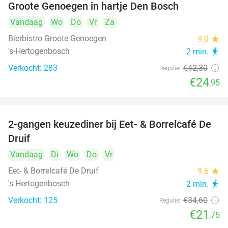
Groote Genoegen in hartje Den Bosch
Vandaag
Wo
Do
Vr
Za
Bierbistro Groote Genoegen
9.0
star
's-Hertogenbosch
2 min.
directions_walk
Verkocht: 283
€42
,30
Regulier
€24
,95
2-gangen keuzediner bij Eet- & Borrelcafé De
37%
Druif
Vandaag
Di
Wo
Do
Vr
Eet- & Borrelcafé De Druif
9.6
star
's-Hertogenbosch
2 min.
directions_walk
Verkocht: 125
€34
,60
Regulier
€21
,75