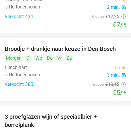
's-Hertogenbosch
2 min.
directions_car
Verkocht: 434
€12
,25
Regulier
€7
,95
Broodje + drankje naar keuze in Den Bosch
41%
Morgen
Di
Wo
Do
Vr
Za
Lunch-hart
9.6
star
's-Hertogenbosch
3 min.
directions_car
Verkocht: 385
€10
,15
Regulier
€5
,95
3 proefglazen wijn of speciaalbier +
51%
borrelplank