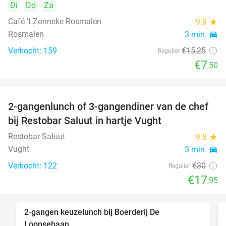
Di
Do
Za
Café 't Zonneke Rosmalen
9.9
star
Rosmalen
3 min.
directions_car
Verkocht: 159
€15
,25
Regulier
€7
,50
2-gangenlunch of 3-gangendiner van de chef
40%
bij Restobar Saluut in hartje Vught
Restobar Saluut
9.8
star
Vught
3 min.
directions_car
Verkocht: 122
€30
Regulier
€17
,95
2-gangen keuzelunch bij Boerderij De
30%
Loonsebaan