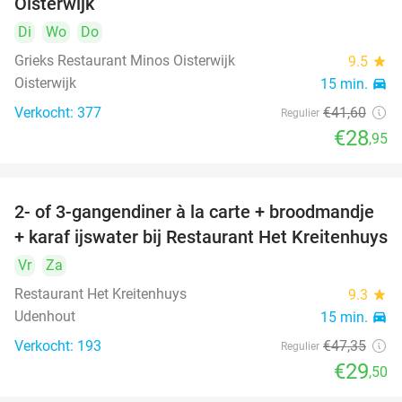
Oisterwijk
Di
Wo
Do
Grieks Restaurant Minos Oisterwijk
9.5
star
Oisterwijk
15 min.
directions_car
Verkocht: 377
€41
,60
Regulier
€28
,95
2- of 3-gangendiner à la carte + broodmandje
38%
+ karaf ijswater bij Restaurant Het Kreitenhuys
Vr
Za
Restaurant Het Kreitenhuys
9.3
star
Udenhout
15 min.
directions_car
Verkocht: 193
€47
,35
Regulier
€29
,50