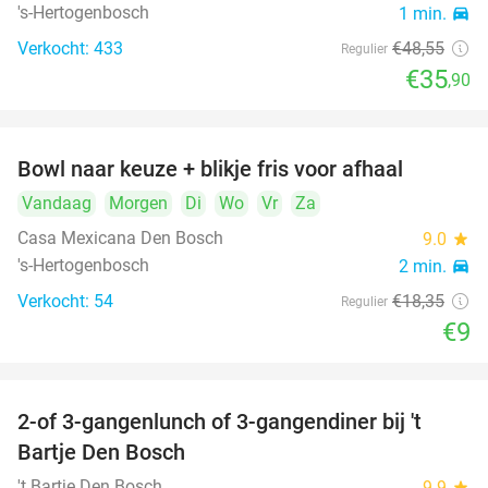
's-Hertogenbosch
1 min.
directions_car
Verkocht: 433
€48
,55
Regulier
€35
,90
Bowl naar keuze + blikje fris voor afhaal
51%
Vandaag
Morgen
Di
Wo
Vr
Za
Casa Mexicana Den Bosch
9.0
star
's-Hertogenbosch
2 min.
directions_car
Verkocht: 54
€18
,35
Regulier
€9
2-of 3-gangenlunch of 3-gangendiner bij 't
35%
Bartje Den Bosch
't Bartje Den Bosch
9.9
star