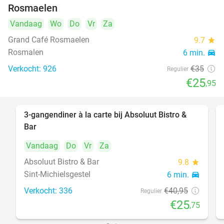
Rosmaelen
Vandaag
Wo
Do
Vr
Za
Grand Café Rosmaelen
9.7
star
Rosmalen
6 min.
directions_car
Verkocht: 926
€35
Regulier
€25
,95
3-gangendiner à la carte bij Absoluut Bistro &
37%
Bar
Vandaag
Do
Vr
Za
Absoluut Bistro & Bar
9.8
star
Sint-Michielsgestel
6 min.
directions_car
Verkocht: 336
€40
,95
Regulier
€25
,75