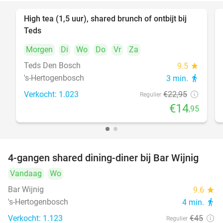
High tea (1,5 uur), shared brunch of ontbijt bij
35%
Teds
Morgen
Di
Wo
Do
Vr
Za
Teds Den Bosch
9.5
star
's-Hertogenbosch
3 min.
directions_walk
Verkocht: 1.023
€22
,95
Regulier
€14
,95
4-gangen shared dining-diner bij Bar Wijnig
45%
Vandaag
Wo
Bar Wijnig
9.6
star
's-Hertogenbosch
4 min.
directions_walk
Verkocht: 1.123
€45
Regulier