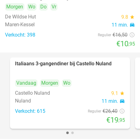
Morgen
Wo
Do
Vr
De Wildse Hut
9.8
star
Maren-Kessel
11 min.
directions_car
Verkocht: 398
€16
,50
Regulier
€10
,95
Italiaans 3-gangendiner bij Castello Nuland
24%
Vandaag
Morgen
Wo
Castello Nuland
9.1
star
Nuland
11 min.
directions_car
Verkocht: 615
€26
,40
Regulier
€19
,95