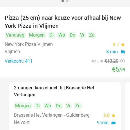
Pizza (25 cm) naar keuze voor afhaal bij New
55%
York Pizza in Vlijmen
Vandaag
Morgen
Di
Wo
Do
Vr
Za
New York Pizza Vlijmen
8.7
star
Vlijmen
8 min.
directions_car
Verkocht: 411
€13
,20
Regulier
€5
,99
2-gangen keuzelunch bij Brasserie Het
23%
Verlangen
Morgen
Di
Wo
Do
Vr
Za
Brasserie Het Verlangen - Guldenberg
9.8
star
Helvoirt
9 min.
directions_car