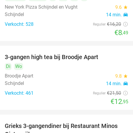
New York Pizza Schijndel en Vught
9.6
star
Schijndel
14 min.
directions_car
Verkocht: 528
€16
,20
Regulier
€8
,49
3-gangen high tea bij Broodje Apart
40%
Di
Wo
Broodje Apart
9.8
star
Schijndel
14 min.
directions_car
Verkocht: 461
€21
,50
Regulier
€12
,95
Grieks 3-gangendiner bij Restaurant Minos
30%