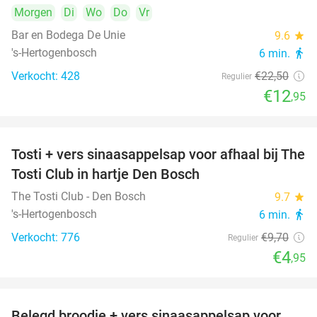
Morgen
Di
Wo
Do
Vr
Bar en Bodega De Unie
9.6
star
's-Hertogenbosch
6 min.
directions_walk
Verkocht: 428
€22
,50
Regulier
€12
,95
Tosti + vers sinaasappelsap voor afhaal bij The
49%
Tosti Club in hartje Den Bosch
The Tosti Club - Den Bosch
9.7
star
's-Hertogenbosch
6 min.
directions_walk
Verkocht: 776
€9
,70
Regulier
€4
,95
Belegd broodje + vers sinaasappelsap voor