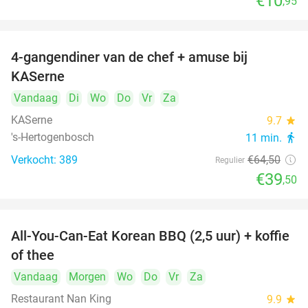
€10
,95
4-gangendiner van de chef + amuse bij
39%
KASerne
Vandaag
Di
Wo
Do
Vr
Za
KASerne
9.7
star
's-Hertogenbosch
11 min.
directions_walk
Verkocht: 389
€64
,50
Regulier
€39
,50
All-You-Can-Eat Korean BBQ (2,5 uur) + koffie
26%
of thee
Vandaag
Morgen
Wo
Do
Vr
Za
Restaurant Nan King
9.9
star