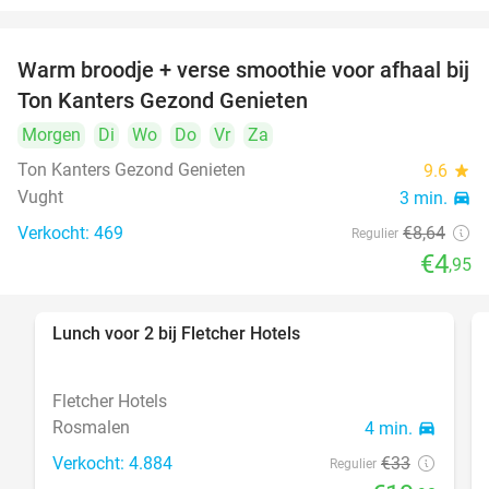
Warm broodje + verse smoothie voor afhaal bij
43%
Ton Kanters Gezond Genieten
Morgen
Di
Wo
Do
Vr
Za
Ton Kanters Gezond Genieten
9.6
star
Vught
3 min.
directions_car
Verkocht: 469
€8
,64
Regulier
€4
,95
Lunch voor 2 bij Fletcher Hotels
40%
Fletcher Hotels
Rosmalen
4 min.
directions_car
Verkocht: 4.884
€33
Regulier