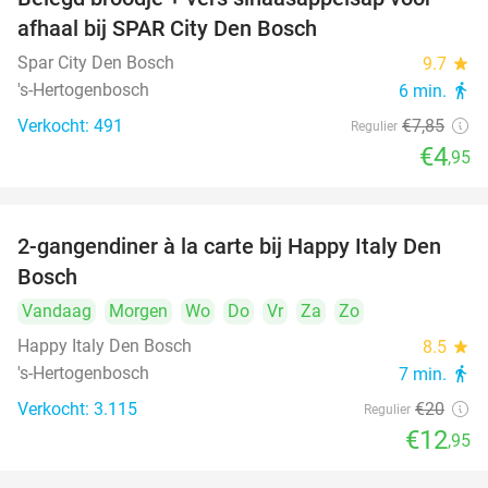
37%
afhaal bij SPAR City Den Bosch
Spar City Den Bosch
9.7
star
's-Hertogenbosch
6 min.
directions_walk
Verkocht: 491
€7
,85
Regulier
€4
,95
2-gangendiner à la carte bij Happy Italy Den
35%
Bosch
Vandaag
Morgen
Wo
Do
Vr
Za
Zo
Happy Italy Den Bosch
8.5
star
's-Hertogenbosch
7 min.
directions_walk
Verkocht: 3.115
€20
Regulier
€12
,95