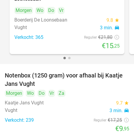
Morgen
Wo
Do
Vr
Boerderij De Loonsebaan
9.8
star
Vught
3 min.
directions_car
Verkocht: 365
€21
,80
Regulier
€15
,25
Notenbox (1250 gram) voor afhaal bij Kaatje
42%
Jans Vught
Morgen
Wo
Do
Vr
Za
Kaatje Jans Vught
9.7
star
Vught
3 min.
directions_car
Verkocht: 239
€17
,25
Regulier
€9
,95