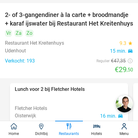
2- of 3-gangendiner à la carte + broodmandje
38%
+ karaf ijswater bij Restaurant Het Kreitenhuys
Vr
Za
Zo
Restaurant Het Kreitenhuys
9.3
star
Udenhout
15 min.
directions_car
Verkocht: 193
€47
,35
Regulier
€29
,50
Lunch voor 2 bij Fletcher Hotels
40%
Fletcher Hotels
Oisterwijk
16 min.
directions_car
Verkocht: 4.909
€33
Regulier
€19
Home
Dichtbij
Restaurants
Hotels
Menu
,90