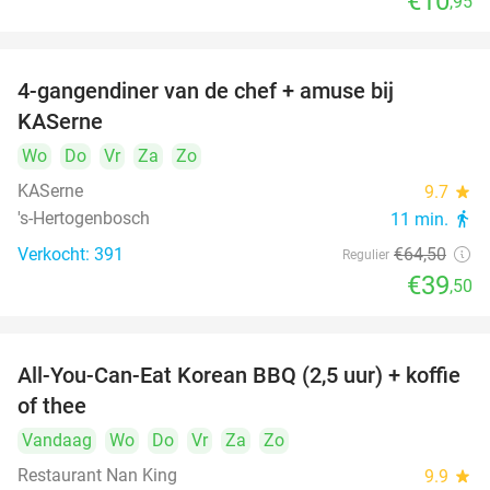
€10
,95
4-gangendiner van de chef + amuse bij
39%
KASerne
Wo
Do
Vr
Za
Zo
KASerne
9.7
star
's-Hertogenbosch
11 min.
directions_walk
Verkocht: 391
€64
,50
Regulier
€39
,50
All-You-Can-Eat Korean BBQ (2,5 uur) + koffie
26%
of thee
Vandaag
Wo
Do
Vr
Za
Zo
Restaurant Nan King
9.9
star