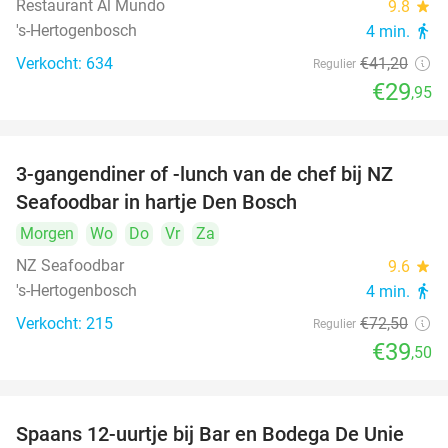
Restaurant Al Mundo
9.8
star
's-Hertogenbosch
4 min.
directions_walk
Verkocht: 634
€41
,20
Regulier
€29
,95
3-gangendiner of -lunch van de chef bij NZ
46%
Seafoodbar in hartje Den Bosch
Morgen
Wo
Do
Vr
Za
NZ Seafoodbar
9.6
star
's-Hertogenbosch
4 min.
directions_walk
Verkocht: 215
€72
,50
Regulier
€39
,50
Spaans 12-uurtje bij Bar en Bodega De Unie
42%