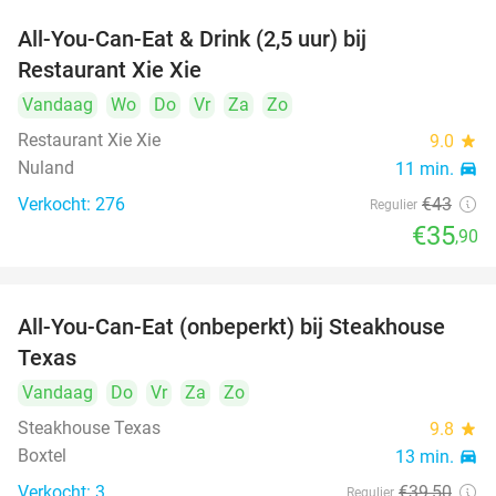
All-You-Can-Eat & Drink (2,5 uur) bij
17%
Restaurant Xie Xie
Vandaag
Wo
Do
Vr
Za
Zo
Restaurant Xie Xie
9.0
star
Nuland
11 min.
directions_car
Verkocht: 276
€43
Regulier
€35
,90
All-You-Can-Eat (onbeperkt) bij Steakhouse
18%
Texas
Vandaag
Do
Vr
Za
Zo
Steakhouse Texas
9.8
star
Boxtel
13 min.
directions_car
Verkocht: 3
€39
,50
Regulier