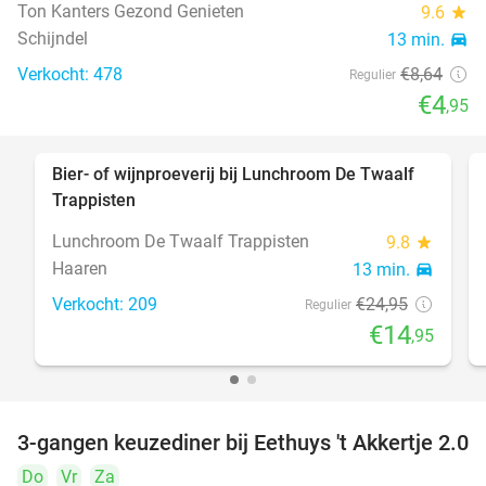
Ton Kanters Gezond Genieten
9.6
star
Schijndel
13 min.
directions_car
Verkocht: 478
€8
,64
Regulier
€4
,95
Bier- of wijnproeverij bij Lunchroom De Twaalf
40%
Trappisten
Lunchroom De Twaalf Trappisten
9.8
star
Haaren
13 min.
directions_car
Verkocht: 209
€24
,95
Regulier
€14
,95
3-gangen keuzediner bij Eethuys 't Akkertje 2.0
44%
Do
Vr
Za