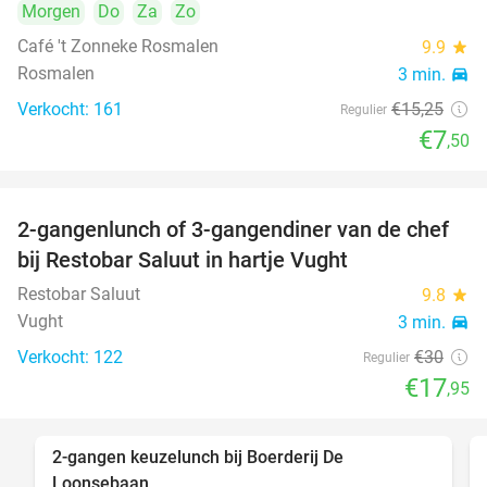
Morgen
Do
Za
Zo
Café 't Zonneke Rosmalen
9.9
star
Rosmalen
3 min.
directions_car
Verkocht: 161
€15
,25
Regulier
€7
,50
2-gangenlunch of 3-gangendiner van de chef
40%
bij Restobar Saluut in hartje Vught
Restobar Saluut
9.8
star
Vught
3 min.
directions_car
Verkocht: 122
€30
Regulier
€17
,95
2-gangen keuzelunch bij Boerderij De
30%
Loonsebaan