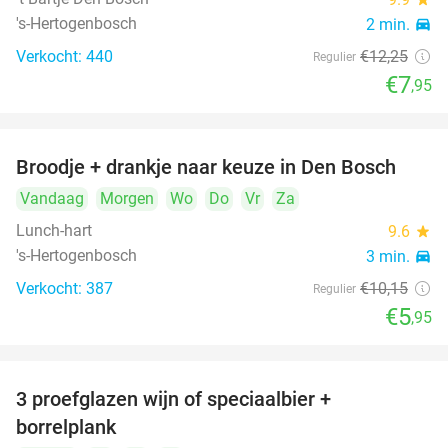
's-Hertogenbosch
2 min.
directions_car
Verkocht: 440
€12
,25
Regulier
€7
,95
Broodje + drankje naar keuze in Den Bosch
41%
Vandaag
Morgen
Wo
Do
Vr
Za
Lunch-hart
9.6
star
's-Hertogenbosch
3 min.
directions_car
Verkocht: 387
€10
,15
Regulier
€5
,95
3 proefglazen wijn of speciaalbier +
51%
borrelplank