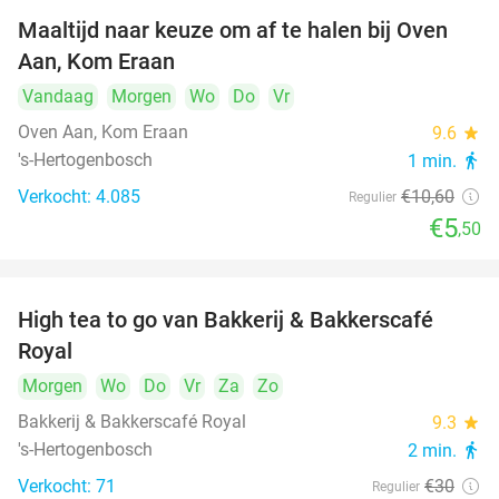
Maaltijd naar keuze om af te halen bij Oven
48%
Aan, Kom Eraan
Vandaag
Morgen
Wo
Do
Vr
Oven Aan, Kom Eraan
9.6
star
's-Hertogenbosch
1 min.
directions_walk
Verkocht: 4.085
€10
,60
Regulier
€5
,50
High tea to go van Bakkerij & Bakkerscafé
40%
Royal
Morgen
Wo
Do
Vr
Za
Zo
Bakkerij & Bakkerscafé Royal
9.3
star
's-Hertogenbosch
2 min.
directions_walk
Verkocht: 71
€30
Regulier