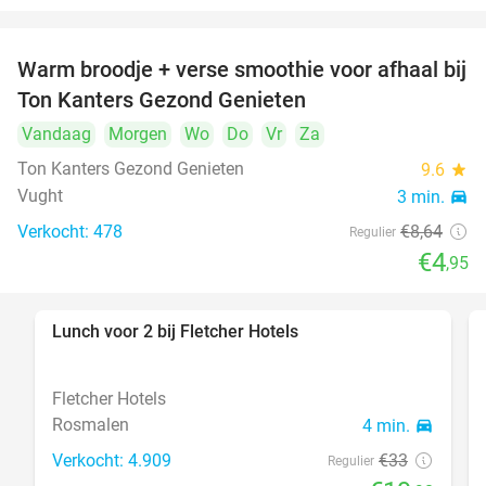
Warm broodje + verse smoothie voor afhaal bij
43%
Ton Kanters Gezond Genieten
Vandaag
Morgen
Wo
Do
Vr
Za
Ton Kanters Gezond Genieten
9.6
star
Vught
3 min.
directions_car
Verkocht: 478
€8
,64
Regulier
€4
,95
Lunch voor 2 bij Fletcher Hotels
40%
Fletcher Hotels
Rosmalen
4 min.
directions_car
Verkocht: 4.909
€33
Regulier