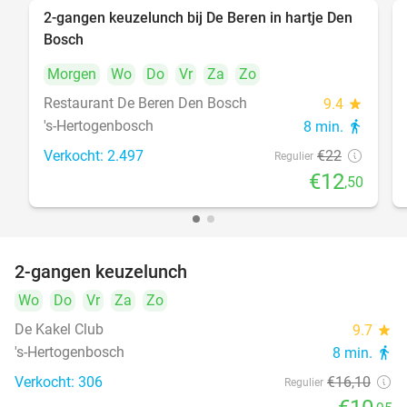
2-gangen keuzelunch bij De Beren in hartje Den
43%
Bosch
Morgen
Wo
Do
Vr
Za
Zo
Restaurant De Beren Den Bosch
9.4
star
's-Hertogenbosch
8 min.
directions_walk
Verkocht: 2.497
€22
Regulier
€12
,50
2-gangen keuzelunch
32%
Wo
Do
Vr
Za
Zo
De Kakel Club
9.7
star
's-Hertogenbosch
8 min.
directions_walk
Verkocht: 306
€16
,10
Regulier