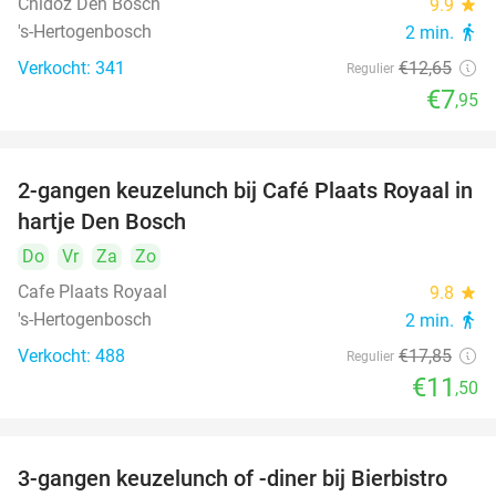
Chidóz Den Bosch
9.9
star
's-Hertogenbosch
2 min.
directions_walk
Verkocht: 341
€12
,65
Regulier
€7
,95
2-gangen keuzelunch bij Café Plaats Royaal in
36%
hartje Den Bosch
Do
Vr
Za
Zo
Cafe Plaats Royaal
9.8
star
's-Hertogenbosch
2 min.
directions_walk
Verkocht: 488
€17
,85
Regulier
€11
,50
3-gangen keuzelunch of -diner bij Bierbistro
41%