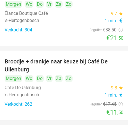
Morgen
Wo
Do
Vr
Za
Zo
Élance Boutique Café
9.7
star
's-Hertogenbosch
1 min.
directions_walk
Verkocht: 304
€38
,50
Regulier
€21
,50
Broodje + drankje naar keuze bij Café De
34%
Uilenburg
Morgen
Wo
Do
Vr
Za
Zo
Café De Uilenburg
9.8
star
's-Hertogenbosch
1 min.
directions_walk
Verkocht: 262
€17
,45
Regulier
€11
,50