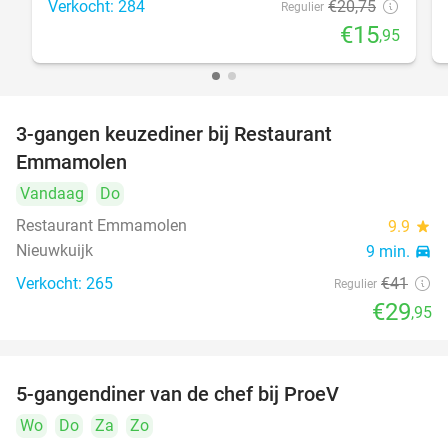
Verkocht: 284
€20
,75
Regulier
€15
,95
3-gangen keuzediner bij Restaurant
27%
Emmamolen
Vandaag
Do
Restaurant Emmamolen
9.9
star
Nieuwkuijk
9 min.
directions_car
Verkocht: 265
€41
Regulier
€29
,95
5-gangendiner van de chef bij ProeV
31%
Wo
Do
Za
Zo