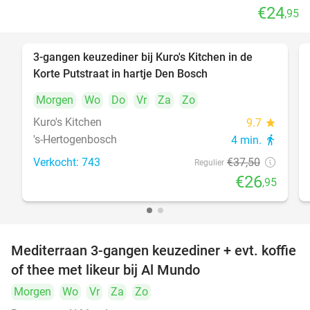
€24
,95
3-gangen keuzediner bij Kuro's Kitchen in de
28%
Korte Putstraat in hartje Den Bosch
Morgen
Wo
Do
Vr
Za
Zo
Kuro's Kitchen
9.7
star
's-Hertogenbosch
4 min.
directions_walk
Verkocht: 743
€37
,50
Regulier
€26
,95
Mediterraan 3-gangen keuzediner + evt. koffie
27%
of thee met likeur bij Al Mundo
Morgen
Wo
Vr
Za
Zo