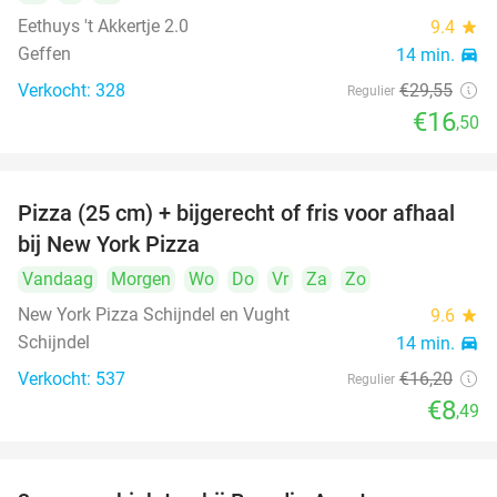
Eethuys 't Akkertje 2.0
9.4
star
Geffen
14 min.
directions_car
Verkocht: 328
€29
,55
Regulier
€16
,50
Pizza (25 cm) + bijgerecht of fris voor afhaal
48%
bij New York Pizza
Vandaag
Morgen
Wo
Do
Vr
Za
Zo
New York Pizza Schijndel en Vught
9.6
star
Schijndel
14 min.
directions_car
Verkocht: 537
€16
,20
Regulier
€8
,49