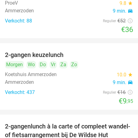
ProeV
9.8
star
Ammerzoden
9 min.
directions_car
Verkocht: 88
€52
Regulier
€36
2-gangen keuzelunch
38%
Morgen
Wo
Do
Vr
Za
Zo
Koetshuis Ammerzoden
10.0
star
Ammerzoden
9 min.
directions_car
Verkocht: 437
€16
Regulier
€9
,95
2-gangenlunch à la carte of compleet wandel-
34%
of fietsarrangement bij De Wildse Hut