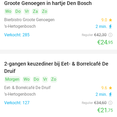
Groote Genoegen in hartje Den Bosch
Wo
Do
Vr
Za
Zo
Bierbistro Groote Genoegen
9.0
star
's-Hertogenbosch
2 min.
directions_walk
Verkocht: 285
€42
,30
Regulier
€24
,95
2-gangen keuzediner bij Eet- & Borrelcafé De
37%
Druif
Morgen
Wo
Do
Vr
Zo
Eet- & Borrelcafé De Druif
9.6
star
's-Hertogenbosch
2 min.
directions_walk
Verkocht: 127
€34
,60
Regulier
€21
,75