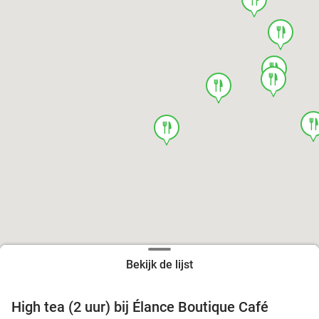
food
food
food
food
foo
food
Bekijk de lijst
High tea (2 uur) bij Élance Boutique Café
44%