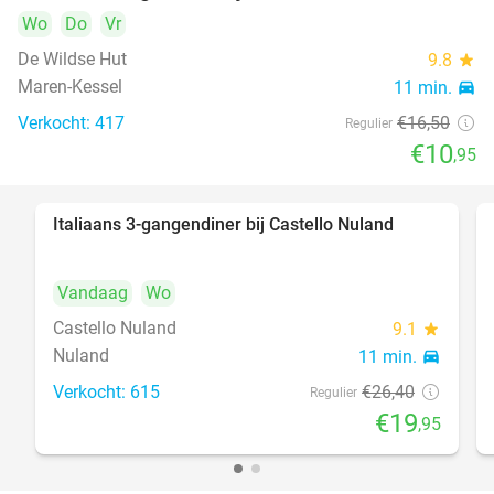
Wo
Do
Vr
De Wildse Hut
9.8
star
Maren-Kessel
11 min.
directions_car
Verkocht: 417
€16
,50
Regulier
€10
,95
Italiaans 3-gangendiner bij Castello Nuland
24%
Vandaag
Wo
Castello Nuland
9.1
star
Nuland
11 min.
directions_car
Verkocht: 615
€26
,40
Regulier
€19
,95