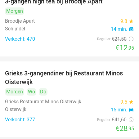
3-gangen high tea bij Broodje Apart
40%
Morgen
Broodje Apart
9.8
star
Schijndel
14 min.
directions_car
Verkocht: 470
€21
,50
Regulier
€12
,95
Grieks 3-gangendiner bij Restaurant Minos
30%
Oisterwijk
Morgen
Wo
Do
Grieks Restaurant Minos Oisterwijk
9.5
star
Oisterwijk
15 min.
directions_car
Verkocht: 377
€41
,60
Regulier
€28
,95