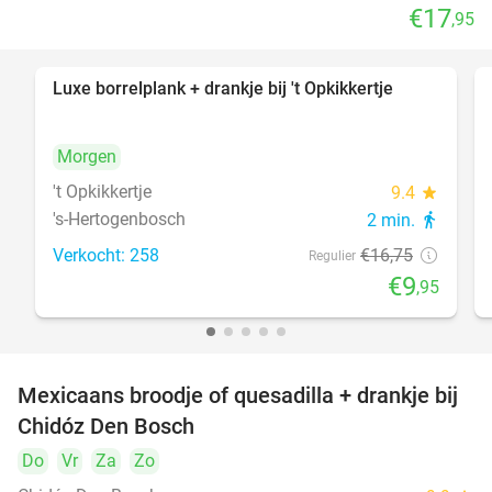
€17
,95
Luxe borrelplank + drankje bij 't Opkikkertje
41%
Morgen
't Opkikkertje
9.4
star
's-Hertogenbosch
2 min.
directions_walk
Verkocht: 258
€16
,75
Regulier
€9
,95
Mexicaans broodje of quesadilla + drankje bij
37%
Chidóz Den Bosch
Do
Vr
Za
Zo