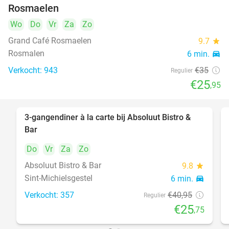
Rosmaelen
Wo
Do
Vr
Za
Zo
Grand Café Rosmaelen
9.7
star
Rosmalen
6 min.
directions_car
Verkocht: 943
€35
Regulier
€25
,95
3-gangendiner à la carte bij Absoluut Bistro &
37%
Bar
Do
Vr
Za
Zo
Absoluut Bistro & Bar
9.8
star
Sint-Michielsgestel
6 min.
directions_car
Verkocht: 357
€40
,95
Regulier
€25
,75