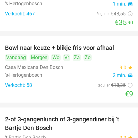
's-Hertogenbosch
1 min.
directions_car
Verkocht: 467
€48
,55
Regulier
€35
,90
Bowl naar keuze + blikje fris voor afhaal
51%
Vandaag
Morgen
Wo
Vr
Za
Zo
Casa Mexicana Den Bosch
9.0
star
's-Hertogenbosch
2 min.
directions_car
Verkocht: 58
€18
,35
Regulier
€9
2-of 3-gangenlunch of 3-gangendiner bij 't
35%
Bartje Den Bosch
't Bartje Den Bosch
9.9
star