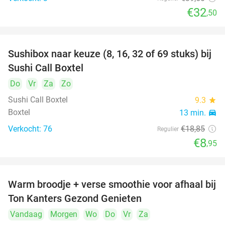
€32
,50
Sushibox naar keuze (8, 16, 32 of 69 stuks) bij
53%
Sushi Call Boxtel
Do
Vr
Za
Zo
Sushi Call Boxtel
9.3
star
Boxtel
13 min.
directions_car
Verkocht: 76
€18
,85
Regulier
€8
,95
Warm broodje + verse smoothie voor afhaal bij
43%
Ton Kanters Gezond Genieten
Vandaag
Morgen
Wo
Do
Vr
Za