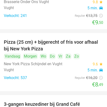
Brasserie Onder Ons Vught
9.8
star
Vught
5 min.
directions_car
Verkocht: 241
€13
,75
Regulier
€9
,50
Pizza (25 cm) + bijgerecht of fris voor afhaal
48%
bij New York Pizza
Vandaag
Morgen
Wo
Do
Vr
Za
Zo
New York Pizza Schijndel en Vught
9.6
star
Vught
5 min.
directions_car
Verkocht: 537
€16
,20
Regulier
€8
,49
3-gangen keuzediner bij Grand Café
26%