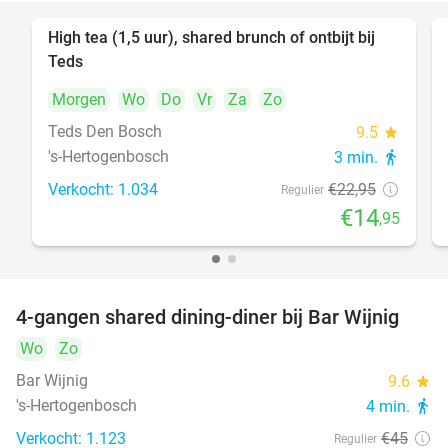
High tea (1,5 uur), shared brunch of ontbijt bij
35%
Teds
Morgen
Wo
Do
Vr
Za
Zo
Teds Den Bosch
9.5
star
's-Hertogenbosch
3 min.
directions_walk
Verkocht: 1.034
€22
,95
Regulier
€14
,95
4-gangen shared dining-diner bij Bar Wijnig
45%
Wo
Zo
Bar Wijnig
9.6
star
's-Hertogenbosch
4 min.
directions_walk
Verkocht: 1.123
€45
Regulier