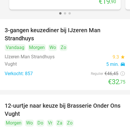
€19
,90
3-gangen keuzediner bij IJzeren Man
29%
Strandhuys
Vandaag
Morgen
Wo
Zo
IJzeren Man Strandhuys
9.3
star
Vught
5 min.
directions_car
Verkocht: 857
€46
,45
Regulier
€32
,75
12-uurtje naar keuze bij Brasserie Onder Ons
31%
Vught
Morgen
Wo
Do
Vr
Za
Zo