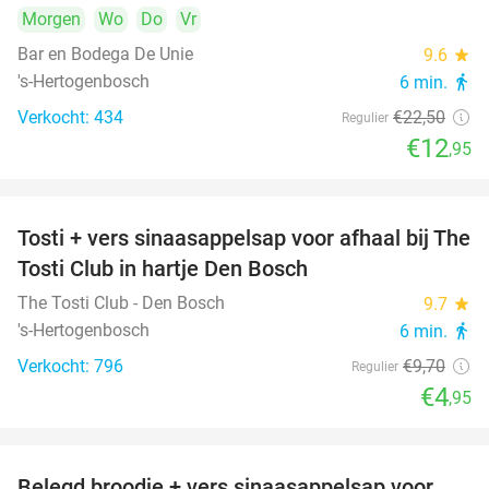
Morgen
Wo
Do
Vr
Bar en Bodega De Unie
9.6
star
's-Hertogenbosch
6 min.
directions_walk
Verkocht: 434
€22
,50
Regulier
€12
,95
Tosti + vers sinaasappelsap voor afhaal bij The
49%
Tosti Club in hartje Den Bosch
The Tosti Club - Den Bosch
9.7
star
's-Hertogenbosch
6 min.
directions_walk
Verkocht: 796
€9
,70
Regulier
€4
,95
Belegd broodje + vers sinaasappelsap voor