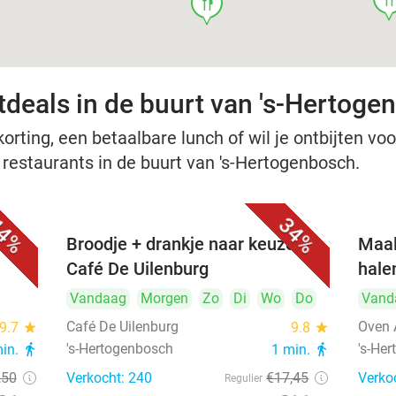
food
tdeals in de buurt van 's-Hertoge
rting, een betaalbare lunch of wil je ontbijten voor
e restaurants in de buurt van 's-Hertogenbosch.
4%
34%
Broodje + drankje naar keuze bij
Maal
Café De Uilenburg
hale
Vandaag
Morgen
Zo
Di
Wo
Do
Vand
Café De Uilenburg
Oven 
9.7
star
9.8
star
's-Hertogenbosch
's-He
min.
directions_walk
1 min.
directions_walk
,50
Verkocht: 240
€17
,45
Verko
Regulier