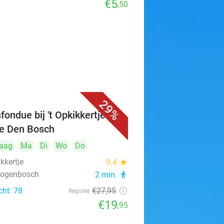
€5
,50
29%
fondue bij 't Opkikkertje in
je Den Bosch
aag
Ma
Di
Wo
Do
ikkertje
9.4
star
rtogenbosch
2 min.
directions_walk
cht: 78
€27
,95
Regulier
€19
,95