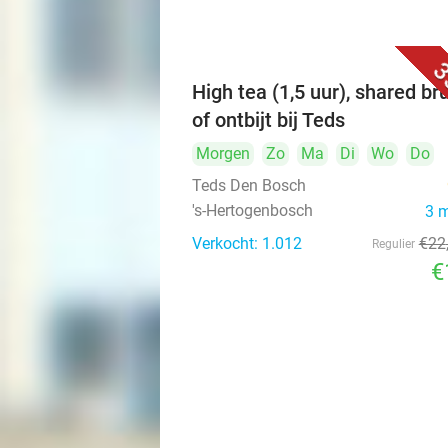
3
High tea (1,5 uur), shared br
of ontbijt bij Teds
Morgen
Zo
Ma
Di
Wo
Do
Teds Den Bosch
's-Hertogenbosch
3 
Verkocht: 1.012
€22
Regulier
€