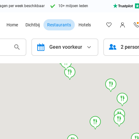
agen per week beschikbaar
10+ miljoen leden
Home
Dichtbij
Restaurants
Hotels
calendar
Geen voorkeur
2 perso
food
food
food
food
food
food
food
food
foo