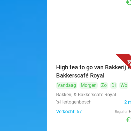
€
4
High tea to go van Bakkerij 
Bakkerscafé Royal
Vandaag
Morgen
Zo
Di
Wo
Bakkerij & Bakkerscafé Royal
's-Hertogenbosch
2 
Verkocht: 67
Regulier
€