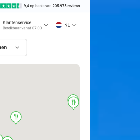
9,4
op basis van
205.975 reviews
Klantenservice
NL
Bereikbaar vanaf 07:00
nen
food
food
food
d