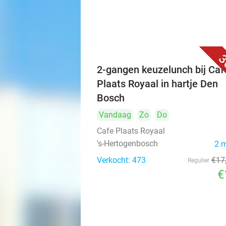
3
2-gangen keuzelunch bij Caf
Plaats Royaal in hartje Den
Bosch
Vandaag
Zo
Do
Cafe Plaats Royaal
's-Hertogenbosch
2 
Verkocht: 473
€17
Regulier
€