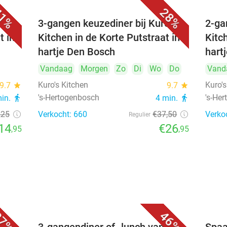
1%
28%
's
3-gangen keuzediner bij Kuro's
2-ga
t in
Kitchen in de Korte Putstraat in
Kitc
hartje Den Bosch
hart
Vandaag
Morgen
Zo
Di
Wo
Do
Vand
Kuro's Kitchen
Kuro's
9.7
star
9.7
star
's-Hertogenbosch
's-He
min.
directions_walk
4 min.
directions_walk
,25
Verkocht: 660
€37
,50
Verko
Regulier
14
€26
,95
,95
7%
46%