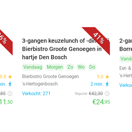
6%
41%
é
3-gangen keuzelunch of -diner bij
2-ga
Bierbistro Groote Genoegen in
Borr
hartje Den Bosch
Vand
Vandaag
Morgen
Zo
Wo
Do
Eet- &
's-He
Bierbistro Groote Genoegen
9.8
star
9.0
star
's-Hertogenbosch
min.
directions_walk
2 min.
directions_walk
Verko
,85
Verkocht: 271
€42
,30
Regulier
11
€24
,50
,95