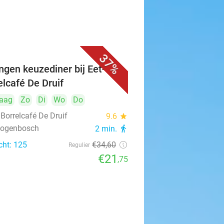
37%
ngen keuzediner bij Eet- &
elcafé De Druif
aag
Zo
Di
Wo
Do
 Borrelcafé De Druif
9.6
star
rtogenbosch
2 min.
directions_walk
cht: 125
€34
,60
Regulier
€21
,75