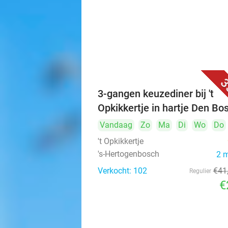
3
3-gangen keuzediner bij 't
Opkikkertje in hartje Den Bo
Vandaag
Zo
Ma
Di
Wo
Do
't Opkikkertje
's-Hertogenbosch
2 
Verkocht: 102
€41
Regulier
€