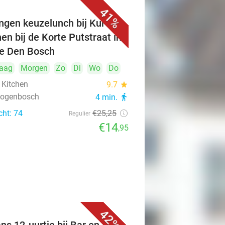
41%
ngen keuzelunch bij Kuro's
hen bij de Korte Putstraat in
je Den Bosch
aag
Morgen
Zo
Di
Wo
Do
 Kitchen
9.7
star
rtogenbosch
4 min.
directions_walk
cht: 74
€25
,25
Regulier
€14
,95
42%