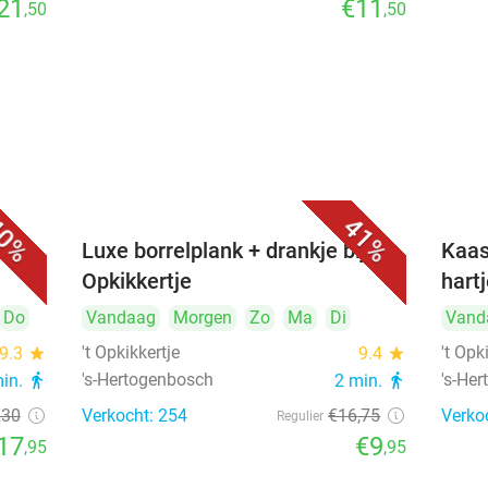
21
€11
,50
,50
0%
41%
&
Luxe borrelplank + drankje bij 't
Kaas
Opkikkertje
hart
Do
Vandaag
Morgen
Zo
Ma
Di
Vand
't Opkikkertje
't Opk
9.3
star
9.4
star
's-Hertogenbosch
's-He
min.
directions_walk
2 min.
directions_walk
€30
Verkocht: 254
€16
,75
Verko
Regulier
17
€9
,95
,95