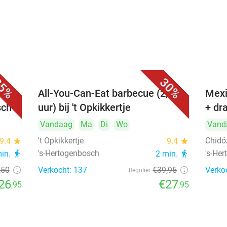
5%
30%
All-You-Can-Eat barbecue (2,5
Mexi
sch
uur) bij 't Opkikkertje
+ dr
Vandaag
Ma
Di
Wo
Vand
't Opkikkertje
Chidó
9.4
star
9.4
star
's-Hertogenbosch
's-He
min.
directions_walk
2 min.
directions_walk
,50
Verkocht: 137
€39
,95
Verko
Regulier
26
€27
,95
,95