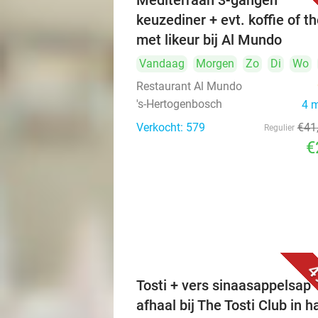
Mediterraan 3-gangen
keuzediner + evt. koffie of t
met likeur bij Al Mundo
Vandaag
Morgen
Zo
Di
Wo
Restaurant Al Mundo
's-Hertogenbosch
4 
Verkocht: 579
€41
Regulier
€
4
Tosti + vers sinaasappelsap 
afhaal bij The Tosti Club in h