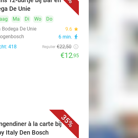
ns 12-uurtje bij Bar en
ga De Unie
aag
Ma
Di
Wo
Do
n Bodega De Unie
9.6
star
rtogenbosch
6 min.
directions_walk
cht: 418
€22
,50
Regulier
€12
,95
35%
ngendiner à la carte bij
y Italy Den Bosch