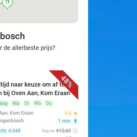
food
nbosch
 de allerbeste prijs?
48%
tijd naar keuze om af te
n bij Oven Aan, Kom Eraan
aag
Ma
Di
Wo
Do
Aan, Kom Eraan
9.6
star
rtogenbosch
1 min.
directions_walk
cht: 4.048
€10
,60
Regulier