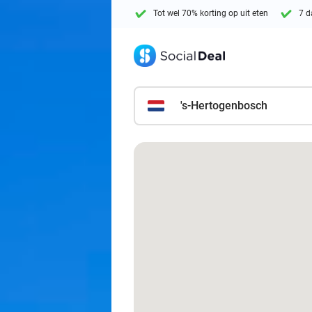
Tot wel 70% korting op uit eten
7 d
's-Hertogenbosch