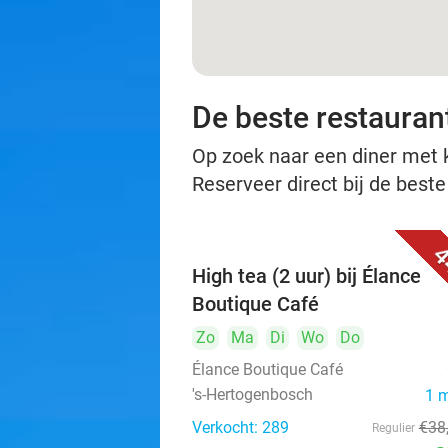
De beste restauran
Op zoek naar een diner met ko
Reserveer direct bij de best
4
High tea (2 uur) bij Élance
Boutique Café
Zo
Ma
Di
Wo
Do
Élance Boutique Café
's-Hertogenbosch
1 
Verkocht: 289
€38
Regulier