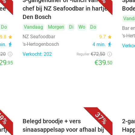
3-gangendiner of -lunch van de
Spaa
hee
chef bij NZ Seafoodbar in hartje
Bode
Den Bosch
Vand
Do
Vandaag
Morgen
Di
Wo
Do
Bar e
's-He
NZ Seafoodbar
9.8
star
9.7
star
's-Hertogenbosch
min.
directions_walk
4 min.
directions_walk
Verko
,20
Verkocht: 202
€72
,50
Regulier
29
€39
,95
,50
9%
37%
voor
Belegd broodje + vers
2-ga
artje
sinaasappelsap voor afhaal bij
Happ