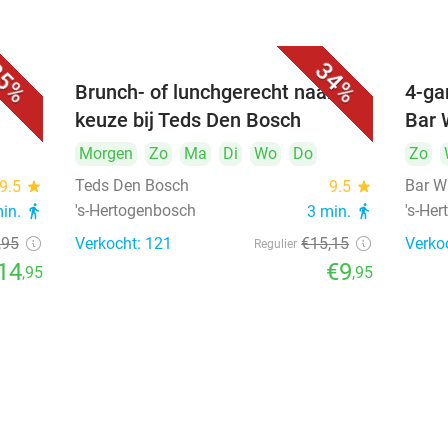
5%
34%
unch
Brunch- of lunchgerecht naar
4-ga
keuze bij Teds Den Bosch
Bar 
Morgen
Zo
Ma
Di
Wo
Do
Zo
Teds Den Bosch
Bar W
9.5
star
9.5
star
's-Hertogenbosch
's-He
min.
directions_walk
3 min.
directions_walk
,95
Verkocht: 121
€15
,15
Verko
Regulier
14
€9
,95
,95