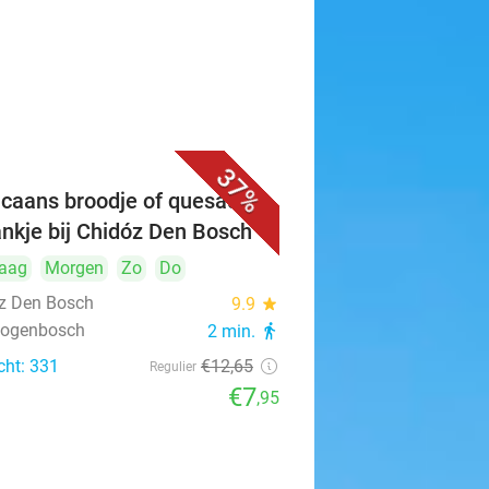
37%
caans broodje of quesadilla
ankje bij Chidóz Den Bosch
aag
Morgen
Zo
Do
z Den Bosch
9.9
star
rtogenbosch
2 min.
directions_walk
cht: 331
€12
,65
Regulier
€7
,95