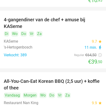
€10
,95
4-gangendiner van de chef + amuse bij
39%
KASerne
Di
Wo
Do
Vr
Za
KASerne
9.7
star
's-Hertogenbosch
11 min.
directions_walk
Verkocht: 389
€64
,50
Regulier
€39
,50
All-You-Can-Eat Korean BBQ (2,5 uur) + koffie
26%
of thee
Vandaag
Morgen
Wo
Do
Vr
Za
Restaurant Nan King
9.9
star