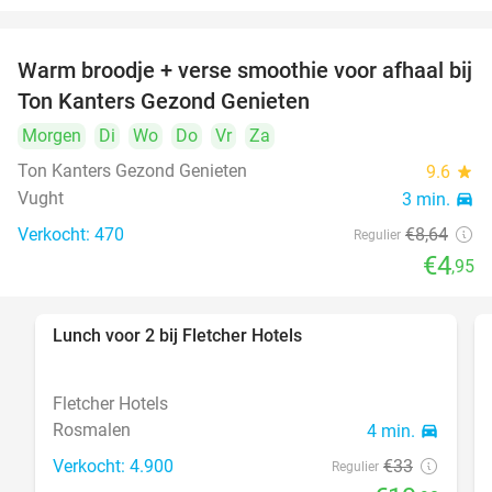
Warm broodje + verse smoothie voor afhaal bij
43%
Ton Kanters Gezond Genieten
Morgen
Di
Wo
Do
Vr
Za
Ton Kanters Gezond Genieten
9.6
star
Vught
3 min.
directions_car
Verkocht: 470
€8
,64
Regulier
€4
,95
Lunch voor 2 bij Fletcher Hotels
40%
Fletcher Hotels
Rosmalen
4 min.
directions_car
Verkocht: 4.900
€33
Regulier