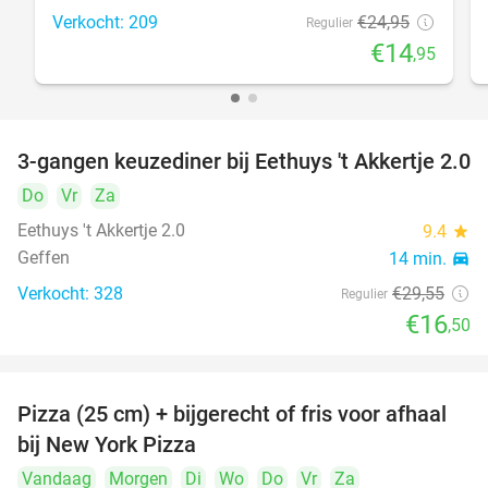
Verkocht: 209
€24
,95
Regulier
€14
,95
3-gangen keuzediner bij Eethuys 't Akkertje 2.0
44%
Do
Vr
Za
Eethuys 't Akkertje 2.0
9.4
star
Geffen
14 min.
directions_car
Verkocht: 328
€29
,55
Regulier
€16
,50
Pizza (25 cm) + bijgerecht of fris voor afhaal
48%
bij New York Pizza
Vandaag
Morgen
Di
Wo
Do
Vr
Za