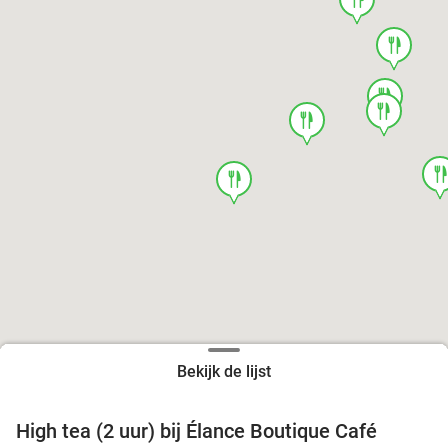
food
food
food
food
foo
food
Bekijk de lijst
High tea (2 uur) bij Élance Boutique Café
44%