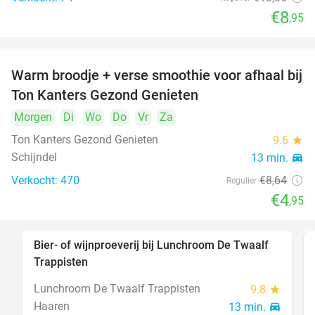
€8
,95
Warm broodje + verse smoothie voor afhaal bij
43%
Ton Kanters Gezond Genieten
Morgen
Di
Wo
Do
Vr
Za
Ton Kanters Gezond Genieten
9.6
star
Schijndel
13 min.
directions_car
Verkocht: 470
€8
,64
Regulier
€4
,95
Bier- of wijnproeverij bij Lunchroom De Twaalf
40%
Trappisten
Lunchroom De Twaalf Trappisten
9.8
star
Haaren
13 min.
directions_car