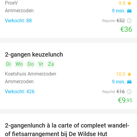
ProeV
9.8
star
Ammerzoden
9 min.
directions_car
Verkocht: 88
€52
Regulier
€36
2-gangen keuzelunch
38%
Di
Wo
Do
Vr
Za
Koetshuis Ammerzoden
10.0
star
Ammerzoden
9 min.
directions_car
Verkocht: 426
€16
Regulier
€9
,95
2-gangenlunch à la carte of compleet wandel-
34%
of fietsarrangement bij De Wildse Hut