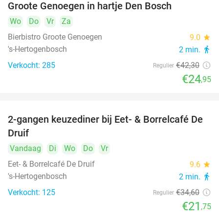
Groote Genoegen in hartje Den Bosch
Wo
Do
Vr
Za
Bierbistro Groote Genoegen
9.0
star
's-Hertogenbosch
2 min.
directions_walk
Verkocht: 285
€42
,30
Regulier
€24
,95
2-gangen keuzediner bij Eet- & Borrelcafé De
37%
Druif
Vandaag
Di
Wo
Do
Vr
Eet- & Borrelcafé De Druif
9.6
star
's-Hertogenbosch
2 min.
directions_walk
Verkocht: 125
€34
,60
Regulier
€21
,75