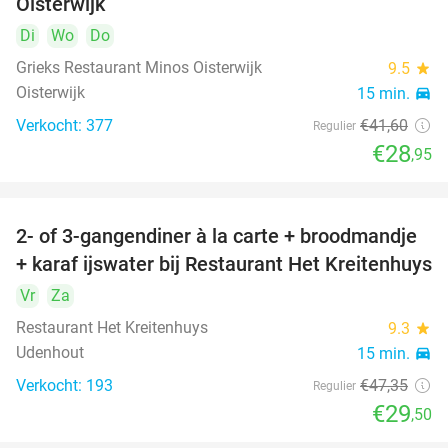
Oisterwijk
Di
Wo
Do
Grieks Restaurant Minos Oisterwijk
9.5
star
Oisterwijk
15 min.
directions_car
Verkocht: 377
€41
,60
Regulier
€28
,95
2- of 3-gangendiner à la carte + broodmandje
38%
+ karaf ijswater bij Restaurant Het Kreitenhuys
Vr
Za
Restaurant Het Kreitenhuys
9.3
star
Udenhout
15 min.
directions_car
Verkocht: 193
€47
,35
Regulier
€29
,50