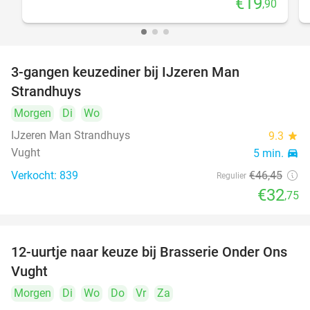
€19
,90
3-gangen keuzediner bij IJzeren Man
29%
Strandhuys
Morgen
Di
Wo
IJzeren Man Strandhuys
9.3
star
Vught
5 min.
directions_car
Verkocht: 839
€46
,45
Regulier
€32
,75
12-uurtje naar keuze bij Brasserie Onder Ons
31%
Vught
Morgen
Di
Wo
Do
Vr
Za