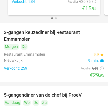
Verkocht: 284
€20
,75
Regulier
€15
,95
3-gangen keuzediner bij Restaurant
27%
Emmamolen
Morgen
Do
Restaurant Emmamolen
9.9
star
Nieuwkuijk
9 min.
directions_car
Verkocht: 259
€41
Regulier
€29
,95
5-gangendiner van de chef bij ProeV
31%
Vandaag
Wo
Do
Za