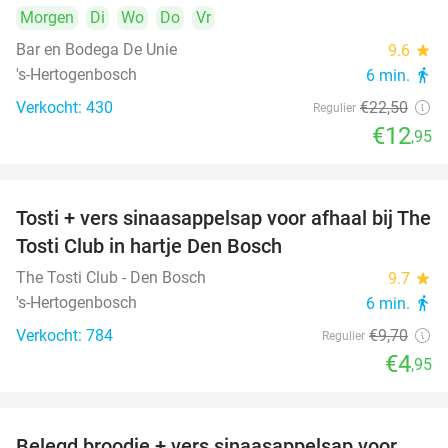
Morgen
Di
Wo
Do
Vr
Bar en Bodega De Unie
9.6
star
's-Hertogenbosch
6 min.
directions_walk
Verkocht: 430
€22
,50
Regulier
€12
,95
Tosti + vers sinaasappelsap voor afhaal bij The
49%
Tosti Club in hartje Den Bosch
The Tosti Club - Den Bosch
9.7
star
's-Hertogenbosch
6 min.
directions_walk
Verkocht: 784
€9
,70
Regulier
€4
,95
Belegd broodje + vers sinaasappelsap voor