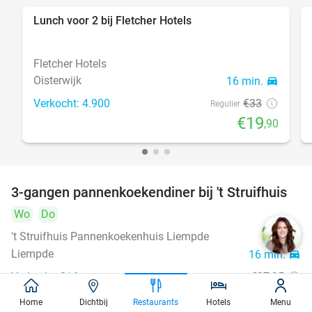
Lunch voor 2 bij Fletcher Hotels
40%
Fletcher Hotels
Oisterwijk
16 min.
directions_car
Verkocht: 4.900
€33
Regulier
€19
,90
3-gangen pannenkoekendiner bij 't Struifhuis
43%
Wo
Do
't Struifhuis Pannenkoekenhuis Liempde
9.4
star
Liempde
16 min.
directions_car
Verkocht: 816
€27
,95
Regulier
€15
,95
Home
Dichtbij
Restaurants
Hotels
Menu