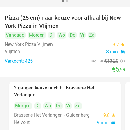
Pizza (25 cm) naar keuze voor afhaal bij New
55%
York Pizza in Vlijmen
Vandaag
Morgen
Di
Wo
Do
Vr
Za
New York Pizza Vlijmen
8.7
star
Vlijmen
8 min.
directions_car
Verkocht: 425
€13
,20
Regulier
€5
,99
2-gangen keuzelunch bij Brasserie Het
23%
Verlangen
Morgen
Di
Wo
Do
Vr
Za
Brasserie Het Verlangen - Guldenberg
9.8
star
Helvoirt
9 min.
directions_car