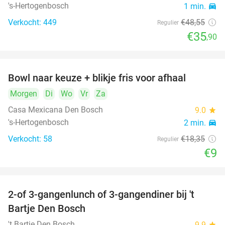
's-Hertogenbosch
1 min.
directions_car
Verkocht: 449
€48
,55
Regulier
€35
,90
Bowl naar keuze + blikje fris voor afhaal
51%
Morgen
Di
Wo
Vr
Za
Casa Mexicana Den Bosch
9.0
star
's-Hertogenbosch
2 min.
directions_car
Verkocht: 58
€18
,35
Regulier
€9
2-of 3-gangenlunch of 3-gangendiner bij 't
35%
Bartje Den Bosch
't Bartje Den Bosch
9.9
star