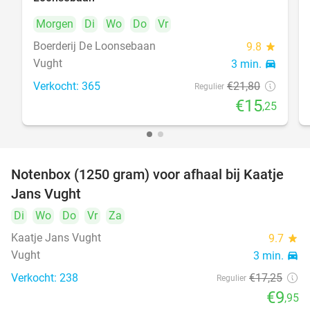
Morgen
Di
Wo
Do
Vr
Boerderij De Loonsebaan
9.8
star
Vught
3 min.
directions_car
Verkocht: 365
€21
,80
Regulier
€15
,25
Notenbox (1250 gram) voor afhaal bij Kaatje
42%
Jans Vught
Di
Wo
Do
Vr
Za
Kaatje Jans Vught
9.7
star
Vught
3 min.
directions_car
Verkocht: 238
€17
,25
Regulier
€9
,95