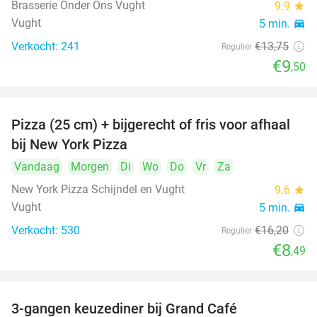
Brasserie Onder Ons Vught
9.9
star
Vught
5 min.
directions_car
Verkocht: 241
€13
,75
Regulier
€9
,50
Pizza (25 cm) + bijgerecht of fris voor afhaal
48%
bij New York Pizza
Vandaag
Morgen
Di
Wo
Do
Vr
Za
New York Pizza Schijndel en Vught
9.6
star
Vught
5 min.
directions_car
Verkocht: 530
€16
,20
Regulier
€8
,49
3-gangen keuzediner bij Grand Café
26%