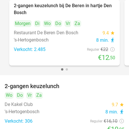
2-gangen keuzelunch bij De Beren in hartje Den
43%
Bosch
Morgen
Di
Wo
Do
Vr
Za
Restaurant De Beren Den Bosch
9.4
star
's-Hertogenbosch
8 min.
directions_walk
Verkocht: 2.485
€22
Regulier
€12
,50
2-gangen keuzelunch
32%
Wo
Do
Vr
Za
De Kakel Club
9.7
star
's-Hertogenbosch
8 min.
directions_walk
Verkocht: 306
€16
,10
Regulier