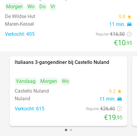
Morgen
Wo
Do
Vr
De Wildse Hut
9.8
star
Maren-Kessel
11 min.
directions_car
Verkocht: 405
€16
,50
Regulier
€10
,95
Italiaans 3-gangendiner bij Castello Nuland
24%
Vandaag
Morgen
Wo
Castello Nuland
9.2
star
Nuland
11 min.
directions_car
Verkocht: 615
€26
,40
Regulier
€19
,95