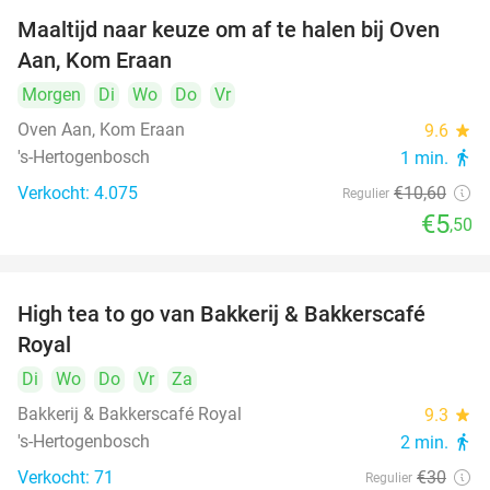
Maaltijd naar keuze om af te halen bij Oven
48%
Aan, Kom Eraan
Morgen
Di
Wo
Do
Vr
Oven Aan, Kom Eraan
9.6
star
's-Hertogenbosch
1 min.
directions_walk
Verkocht: 4.075
€10
,60
Regulier
€5
,50
High tea to go van Bakkerij & Bakkerscafé
40%
Royal
Di
Wo
Do
Vr
Za
Bakkerij & Bakkerscafé Royal
9.3
star
's-Hertogenbosch
2 min.
directions_walk
Verkocht: 71
€30
Regulier