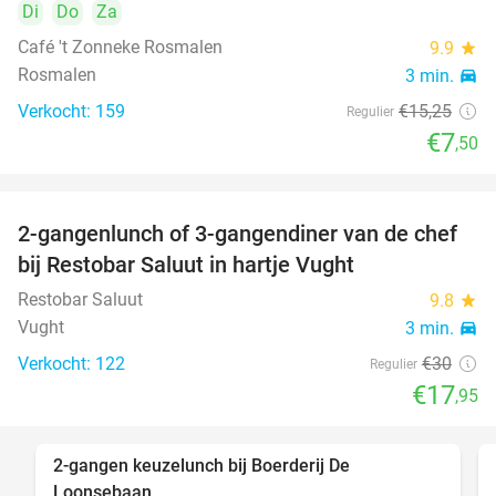
Di
Do
Za
Café 't Zonneke Rosmalen
9.9
star
Rosmalen
3 min.
directions_car
Verkocht: 159
€15
,25
Regulier
€7
,50
2-gangenlunch of 3-gangendiner van de chef
40%
bij Restobar Saluut in hartje Vught
Restobar Saluut
9.8
star
Vught
3 min.
directions_car
Verkocht: 122
€30
Regulier
€17
,95
2-gangen keuzelunch bij Boerderij De
30%
Loonsebaan