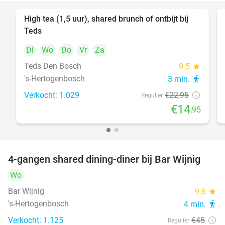
High tea (1,5 uur), shared brunch of ontbijt bij
35%
Teds
Di
Wo
Do
Vr
Za
Teds Den Bosch
9.5
star
's-Hertogenbosch
3 min.
directions_walk
Verkocht: 1.029
€22
,95
Regulier
€14
,95
4-gangen shared dining-diner bij Bar Wijnig
45%
Wo
Bar Wijnig
9.6
star
's-Hertogenbosch
4 min.
directions_walk
Verkocht: 1.125
€45
Regulier