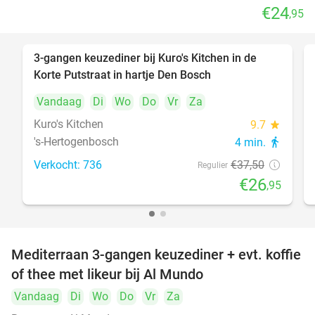
€24
,95
3-gangen keuzediner bij Kuro's Kitchen in de
28%
Korte Putstraat in hartje Den Bosch
Vandaag
Di
Wo
Do
Vr
Za
Kuro's Kitchen
9.7
star
's-Hertogenbosch
4 min.
directions_walk
Verkocht: 736
€37
,50
Regulier
€26
,95
Mediterraan 3-gangen keuzediner + evt. koffie
27%
of thee met likeur bij Al Mundo
Vandaag
Di
Wo
Do
Vr
Za