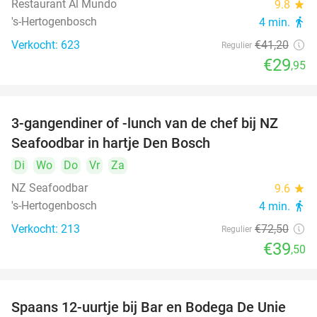
Restaurant Al Mundo
9.8
star
's-Hertogenbosch
4 min.
directions_walk
Verkocht: 623
€41
,20
Regulier
€29
,95
3-gangendiner of -lunch van de chef bij NZ
46%
Seafoodbar in hartje Den Bosch
Di
Wo
Do
Vr
Za
NZ Seafoodbar
9.6
star
's-Hertogenbosch
4 min.
directions_walk
Verkocht: 213
€72
,50
Regulier
€39
,50
Spaans 12-uurtje bij Bar en Bodega De Unie
42%