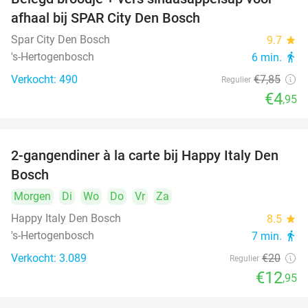
37%
afhaal bij SPAR City Den Bosch
Spar City Den Bosch
9.7
star
's-Hertogenbosch
6 min.
directions_walk
Verkocht: 490
€7
,85
Regulier
€4
,95
2-gangendiner à la carte bij Happy Italy Den
35%
Bosch
Morgen
Di
Wo
Do
Vr
Za
Happy Italy Den Bosch
8.5
star
's-Hertogenbosch
7 min.
directions_walk
Verkocht: 3.089
€20
Regulier
€12
,95