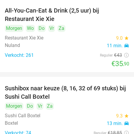
All-You-Can-Eat & Drink (2,5 uur) bij
17%
Restaurant Xie Xie
Morgen
Wo
Do
Vr
Za
Restaurant Xie Xie
9.0
star
Nuland
11 min.
directions_car
Verkocht: 261
€43
Regulier
€35
,90
Sushibox naar keuze (8, 16, 32 of 69 stuks) bij
53%
Sushi Call Boxtel
Morgen
Do
Vr
Za
Sushi Call Boxtel
9.3
star
Boxtel
13 min.
directions_car
Verkocht: 74
€18
,85
Regulier