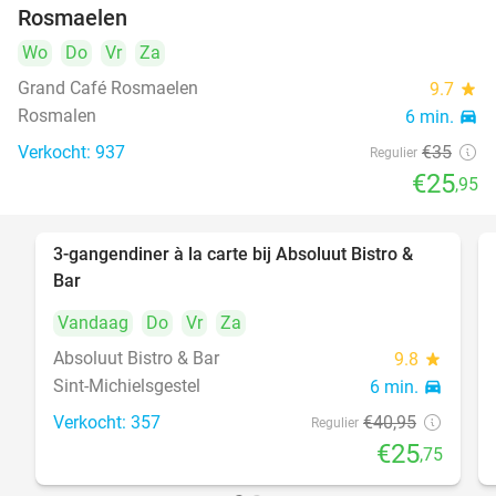
Rosmaelen
Wo
Do
Vr
Za
Grand Café Rosmaelen
9.7
star
Rosmalen
6 min.
directions_car
Verkocht: 937
€35
Regulier
€25
,95
3-gangendiner à la carte bij Absoluut Bistro &
37%
Bar
Vandaag
Do
Vr
Za
Absoluut Bistro & Bar
9.8
star
Sint-Michielsgestel
6 min.
directions_car
Verkocht: 357
€40
,95
Regulier
€25
,75