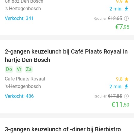
Chidóz Den Bosch
9.9
star
's-Hertogenbosch
2 min.
directions_walk
Verkocht: 341
€12
,65
Regulier
€7
,95
2-gangen keuzelunch bij Café Plaats Royaal in
36%
hartje Den Bosch
Do
Vr
Za
Cafe Plaats Royaal
9.8
star
's-Hertogenbosch
2 min.
directions_walk
Verkocht: 486
€17
,85
Regulier
€11
,50
3-gangen keuzelunch of -diner bij Bierbistro
41%