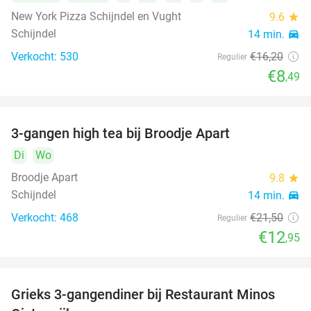
New York Pizza Schijndel en Vught
9.6
star
Schijndel
14 min.
directions_car
Verkocht: 530
€16
,20
Regulier
€8
,49
3-gangen high tea bij Broodje Apart
40%
Di
Wo
Broodje Apart
9.8
star
Schijndel
14 min.
directions_car
Verkocht: 468
€21
,50
Regulier
€12
,95
Grieks 3-gangendiner bij Restaurant Minos
30%