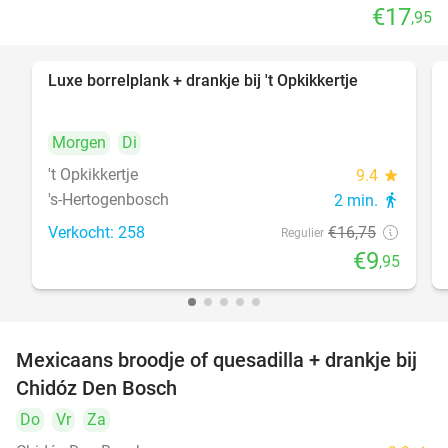
€17
,95
Luxe borrelplank + drankje bij 't Opkikkertje
41%
Morgen
Di
't Opkikkertje
9.4
star
's-Hertogenbosch
2 min.
directions_walk
Verkocht: 258
€16
,75
Regulier
€9
,95
Mexicaans broodje of quesadilla + drankje bij
37%
Chidóz Den Bosch
Do
Vr
Za