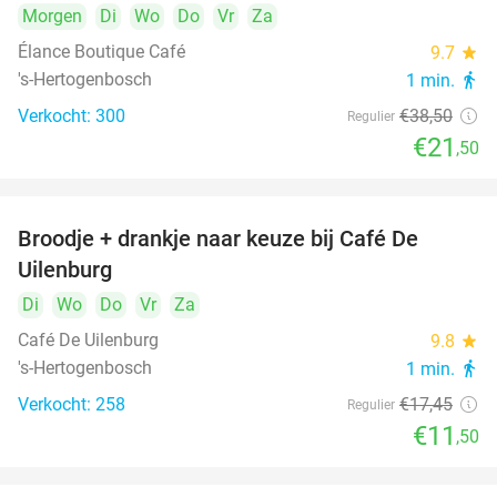
Morgen
Di
Wo
Do
Vr
Za
Élance Boutique Café
9.7
star
's-Hertogenbosch
1 min.
directions_walk
Verkocht: 300
€38
,50
Regulier
€21
,50
Broodje + drankje naar keuze bij Café De
34%
Uilenburg
Di
Wo
Do
Vr
Za
Café De Uilenburg
9.8
star
's-Hertogenbosch
1 min.
directions_walk
Verkocht: 258
€17
,45
Regulier
€11
,50