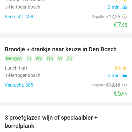
's-Hertogenbosch
2 min.
directions_car
Verkocht: 438
€12
,25
Regulier
€7
,95
Broodje + drankje naar keuze in Den Bosch
41%
Morgen
Di
Wo
Do
Vr
Za
Lunch-hart
9.6
star
's-Hertogenbosch
3 min.
directions_car
Verkocht: 385
€10
,15
Regulier
€5
,95
3 proefglazen wijn of speciaalbier +
51%
borrelplank