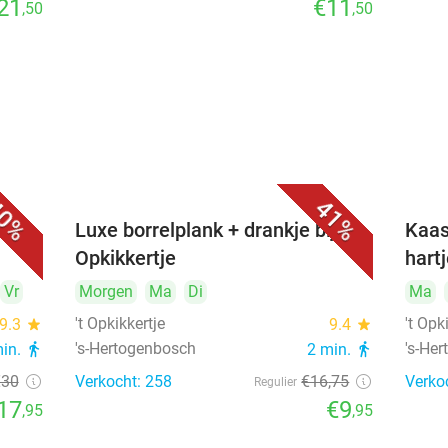
21
€11
,50
,50
0%
41%
&
Luxe borrelplank + drankje bij 't
Kaas
Opkikkertje
hart
Vr
Morgen
Ma
Di
Ma
't Opkikkertje
't Opk
9.3
star
9.4
star
's-Hertogenbosch
's-He
min.
directions_walk
2 min.
directions_walk
€30
Verkocht: 258
€16
,75
Verko
Regulier
17
€9
,95
,95