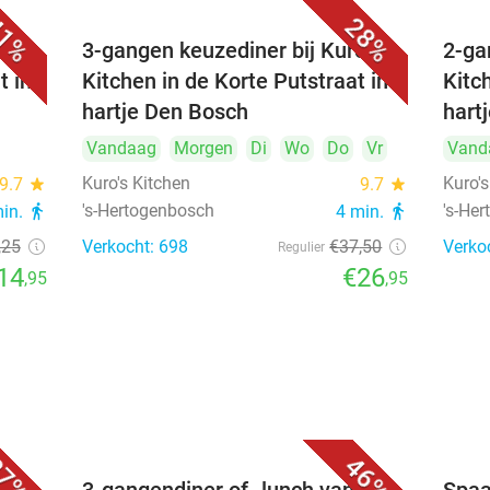
1%
28%
's
3-gangen keuzediner bij Kuro's
2-ga
t in
Kitchen in de Korte Putstraat in
Kitc
hartje Den Bosch
hart
Vandaag
Morgen
Di
Wo
Do
Vr
Vand
Kuro's Kitchen
Kuro's
9.7
star
9.7
star
's-Hertogenbosch
's-He
min.
directions_walk
4 min.
directions_walk
,25
Verkocht: 698
€37
,50
Verko
Regulier
14
€26
,95
,95
7%
46%