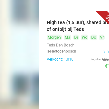
3
High tea (1,5 uur), shared br
of ontbijt bij Teds
Morgen
Ma
Di
Wo
Do
Vr
Teds Den Bosch
's-Hertogenbosch
3 
Verkocht: 1.018
€22
Regulier
€