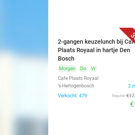
3
2-gangen keuzelunch bij Caf
Plaats Royaal in hartje Den
Bosch
Morgen
Do
Vr
Cafe Plaats Royaal
's-Hertogenbosch
2 
Verkocht: 479
€17
Regulier
€