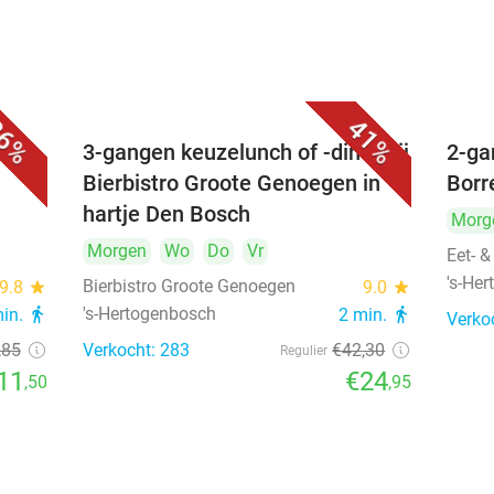
6%
41%
é
3-gangen keuzelunch of -diner bij
2-ga
Bierbistro Groote Genoegen in
Borr
hartje Den Bosch
Morg
Morgen
Wo
Do
Vr
Eet- &
's-He
Bierbistro Groote Genoegen
9.8
star
9.0
star
's-Hertogenbosch
min.
directions_walk
2 min.
directions_walk
Verko
,85
Verkocht: 283
€42
,30
Regulier
11
€24
,50
,95