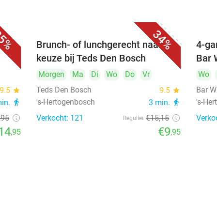
5%
34%
unch
Brunch- of lunchgerecht naar
4-ga
keuze bij Teds Den Bosch
Bar 
Morgen
Ma
Di
Wo
Do
Vr
Wo
Teds Den Bosch
Bar W
9.5
star
9.5
star
's-Hertogenbosch
's-He
min.
directions_walk
3 min.
directions_walk
,95
Verkocht: 121
€15
,15
Verko
Regulier
14
€9
,95
,95