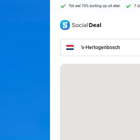
Tot wel 70% korting op uit eten
7 d
's-Hertogenbosch