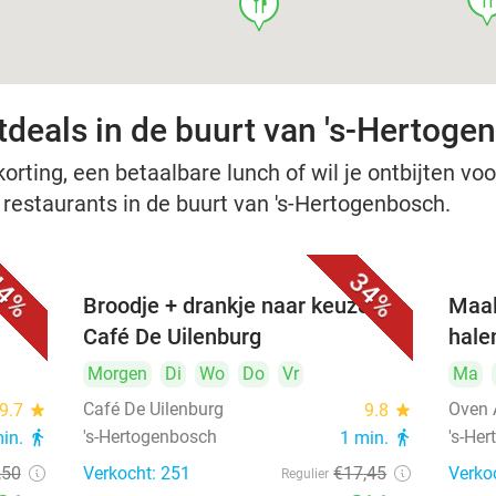
food
tdeals in de buurt van 's-Hertoge
rting, een betaalbare lunch of wil je ontbijten voor
e restaurants in de buurt van 's-Hertogenbosch.
4%
34%
Broodje + drankje naar keuze bij
Maal
Café De Uilenburg
hale
Morgen
Di
Wo
Do
Vr
Ma
Café De Uilenburg
Oven 
9.7
star
9.8
star
's-Hertogenbosch
's-He
min.
directions_walk
1 min.
directions_walk
,50
Verkocht: 251
€17
,45
Verko
Regulier