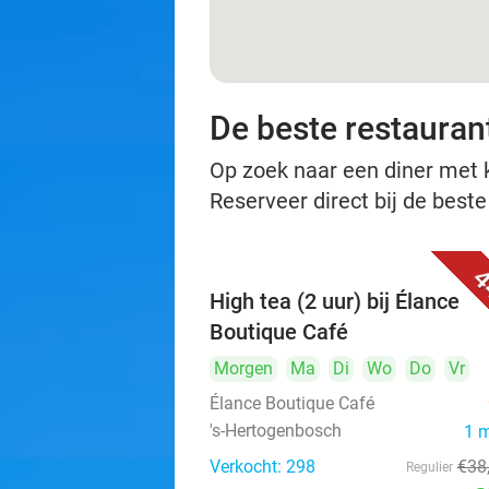
De beste restauran
Op zoek naar een diner met ko
Reserveer direct bij de best
4
High tea (2 uur) bij Élance
Boutique Café
Morgen
Ma
Di
Wo
Do
Vr
Élance Boutique Café
's-Hertogenbosch
1 
Verkocht: 298
€38
Regulier