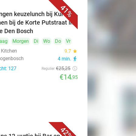
41%
ngen keuzelunch bij Kuro's
hen bij de Korte Putstraat in
je Den Bosch
aag
Morgen
Di
Wo
Do
Vr
 Kitchen
9.7
star
rtogenbosch
4 min.
directions_walk
cht: 127
€25
,25
Regulier
€14
,95
42%