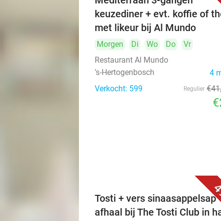
Mediterraan 3-gangen
keuzediner + evt. koffie of t
met likeur bij Al Mundo
Morgen
Di
Wo
Do
Vr
Restaurant Al Mundo
's-Hertogenbosch
4 
Verkocht: 599
€41
Regulier
€
4
Tosti + vers sinaasappelsap 
afhaal bij The Tosti Club in h