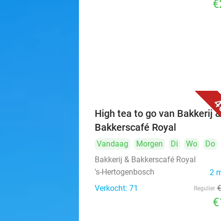
€
4
High tea to go van Bakkerij 
Bakkerscafé Royal
Vandaag
Morgen
Di
Wo
Do
Bakkerij & Bakkerscafé Royal
's-Hertogenbosch
2 
Verkocht: 71
Regulier
€