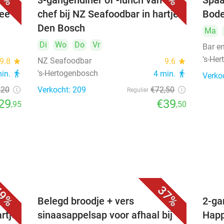
3-gangendiner of -lunch van de
Spaa
hee
chef bij NZ Seafoodbar in hartje
Bode
Den Bosch
Ma
Di
Wo
Do
Vr
Bar e
's-He
NZ Seafoodbar
9.8
star
9.6
star
's-Hertogenbosch
min.
directions_walk
4 min.
directions_walk
Verko
,20
Verkocht: 209
€72
,50
Regulier
29
€39
,95
,50
9%
37%
voor
Belegd broodje + vers
2-ga
artje
sinaasappelsap voor afhaal bij
Happ