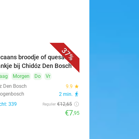
37%
caans broodje of quesadilla
ankje bij Chidóz Den Bosch
aag
Morgen
Do
Vr
z Den Bosch
9.9
star
rtogenbosch
2 min.
directions_walk
cht: 339
€12
,65
Regulier
€7
,95