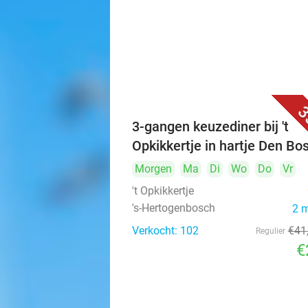
3
3-gangen keuzediner bij 't
Opkikkertje in hartje Den Bo
Morgen
Ma
Di
Wo
Do
Vr
't Opkikkertje
's-Hertogenbosch
2 
Verkocht: 102
€41
Regulier
€