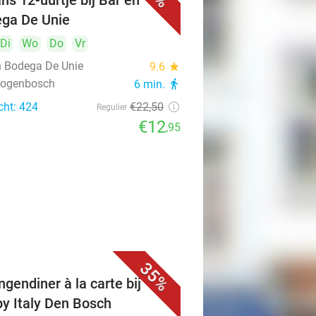
ns 12-uurtje bij Bar en
ga De Unie
Di
Wo
Do
Vr
n Bodega De Unie
9.6
star
rtogenbosch
6 min.
directions_walk
cht: 424
€22
,50
Regulier
€12
,95
35%
ngendiner à la carte bij
y Italy Den Bosch