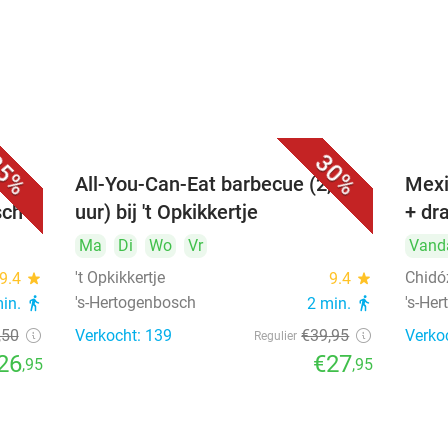
5%
30%
All-You-Can-Eat barbecue (2,5
Mexi
sch
uur) bij 't Opkikkertje
+ dr
Ma
Di
Wo
Vr
Vand
't Opkikkertje
Chidó
9.4
star
9.4
star
's-Hertogenbosch
's-He
min.
directions_walk
2 min.
directions_walk
,50
Verkocht: 139
€39
,95
Verko
Regulier
26
€27
,95
,95