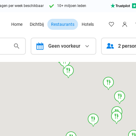
agen per week beschikbaar
10+ miljoen leden
Home
Dichtbij
Restaurants
Hotels
calendar
Geen voorkeur
2 perso
food
food
food
food
food
food
food
food
foo