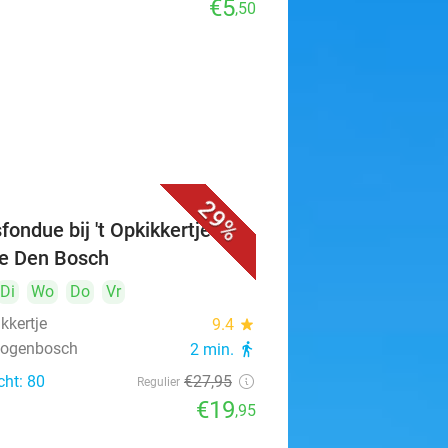
€5
,50
29%
fondue bij 't Opkikkertje in
je Den Bosch
Di
Wo
Do
Vr
ikkertje
9.4
star
rtogenbosch
2 min.
directions_walk
cht: 80
€27
,95
Regulier
€19
,95