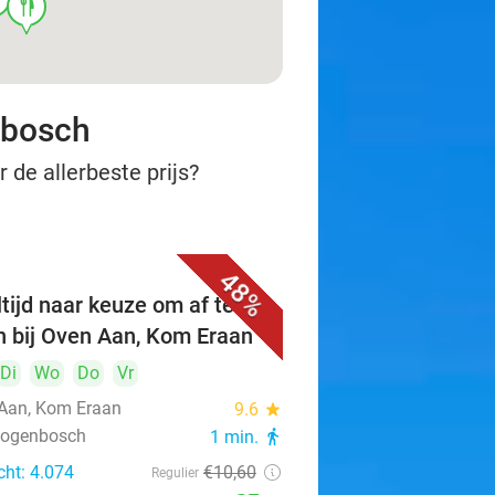
food
nbosch
 de allerbeste prijs?
48%
tijd naar keuze om af te
n bij Oven Aan, Kom Eraan
Di
Wo
Do
Vr
Aan, Kom Eraan
9.6
star
rtogenbosch
1 min.
directions_walk
cht: 4.074
€10
,60
Regulier