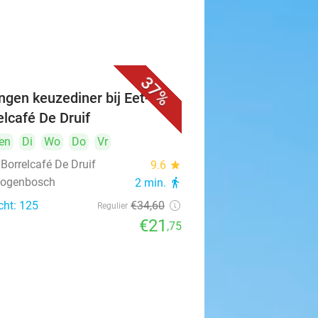
37%
ngen keuzediner bij Eet- &
elcafé De Druif
en
Di
Wo
Do
Vr
 Borrelcafé De Druif
9.6
star
rtogenbosch
2 min.
directions_walk
cht: 125
€34
,60
Regulier
€21
,75