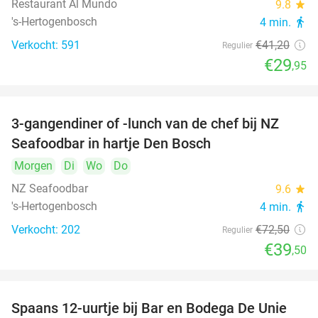
Restaurant Al Mundo
9.8
star
's-Hertogenbosch
4 min.
directions_walk
Verkocht: 591
€41
,20
Regulier
€29
,95
3-gangendiner of -lunch van de chef bij NZ
46%
Seafoodbar in hartje Den Bosch
Morgen
Di
Wo
Do
NZ Seafoodbar
9.6
star
's-Hertogenbosch
4 min.
directions_walk
Verkocht: 202
€72
,50
Regulier
€39
,50
Spaans 12-uurtje bij Bar en Bodega De Unie
42%