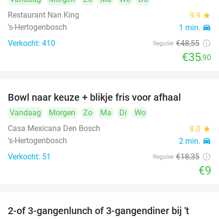
Restaurant Nan King
9.9
star
's-Hertogenbosch
1 min.
directions_car
Verkocht: 410
€48
,55
Regulier
€35
,90
Bowl naar keuze + blikje fris voor afhaal
51%
Vandaag
Morgen
Zo
Ma
Di
Wo
Casa Mexicana Den Bosch
8.0
star
's-Hertogenbosch
2 min.
directions_car
Verkocht: 51
€18
,35
Regulier
€9
2-of 3-gangenlunch of 3-gangendiner bij 't
35%