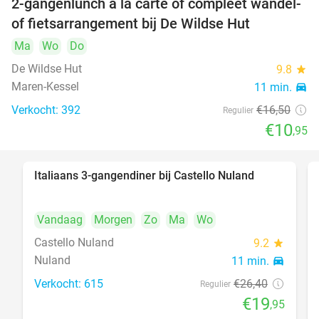
2-gangenlunch à la carte of compleet wandel-
34%
of fietsarrangement bij De Wildse Hut
Ma
Wo
Do
De Wildse Hut
9.8
star
Maren-Kessel
11 min.
directions_car
Verkocht: 392
€16
,50
Regulier
€10
,95
Italiaans 3-gangendiner bij Castello Nuland
24%
Vandaag
Morgen
Zo
Ma
Wo
Castello Nuland
9.2
star
Nuland
11 min.
directions_car
Verkocht: 615
€26
,40
Regulier
€19
,95