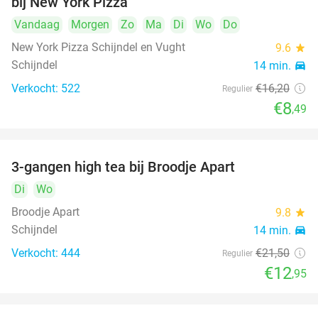
bij New York Pizza
Vandaag
Morgen
Zo
Ma
Di
Wo
Do
New York Pizza Schijndel en Vught
9.6
star
Schijndel
14 min.
directions_car
Verkocht: 522
€16
,20
Regulier
€8
,49
3-gangen high tea bij Broodje Apart
40%
Di
Wo
Broodje Apart
9.8
star
Schijndel
14 min.
directions_car
Verkocht: 444
€21
,50
Regulier
€12
,95