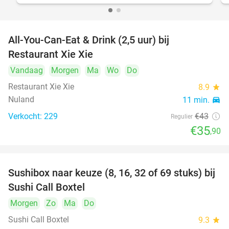
All-You-Can-Eat & Drink (2,5 uur) bij
17%
Restaurant Xie Xie
Vandaag
Morgen
Ma
Wo
Do
Restaurant Xie Xie
8.9
star
Nuland
11 min.
directions_car
Verkocht: 229
€43
Regulier
€35
,90
Sushibox naar keuze (8, 16, 32 of 69 stuks) bij
53%
Sushi Call Boxtel
Morgen
Zo
Ma
Do
Sushi Call Boxtel
9.3
star