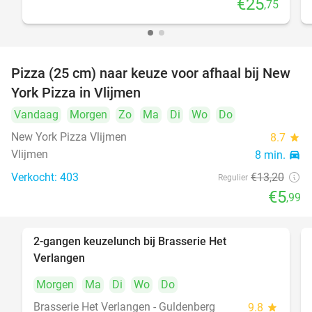
€25
,75
Pizza (25 cm) naar keuze voor afhaal bij New
55%
York Pizza in Vlijmen
Vandaag
Morgen
Zo
Ma
Di
Wo
Do
New York Pizza Vlijmen
8.7
star
Vlijmen
8 min.
directions_car
Verkocht: 403
€13
,20
Regulier
€5
,99
2-gangen keuzelunch bij Brasserie Het
23%
Verlangen
Morgen
Ma
Di
Wo
Do
Brasserie Het Verlangen - Guldenberg
9.8
star