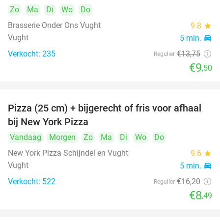
Zo
Ma
Di
Wo
Do
Brasserie Onder Ons Vught
9.8
star
Vught
5 min.
directions_car
Verkocht: 235
€13
,75
Regulier
€9
,50
Pizza (25 cm) + bijgerecht of fris voor afhaal
48%
bij New York Pizza
Vandaag
Morgen
Zo
Ma
Di
Wo
Do
New York Pizza Schijndel en Vught
9.6
star
Vught
5 min.
directions_car
Verkocht: 522
€16
,20
Regulier
€8
,49