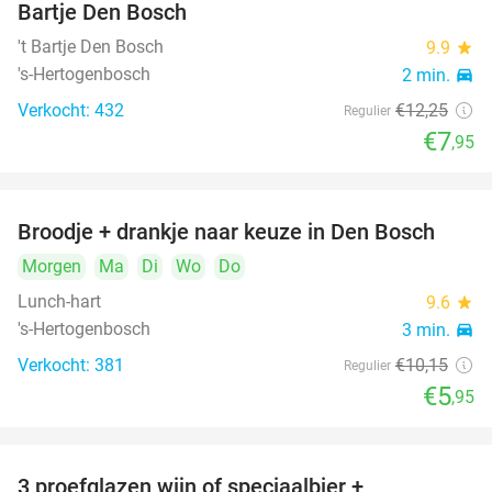
Bartje Den Bosch
't Bartje Den Bosch
9.9
star
's-Hertogenbosch
2 min.
directions_car
Verkocht: 432
€12
,25
Regulier
€7
,95
Broodje + drankje naar keuze in Den Bosch
41%
Morgen
Ma
Di
Wo
Do
Lunch-hart
9.6
star
's-Hertogenbosch
3 min.
directions_car
Verkocht: 381
€10
,15
Regulier
€5
,95
3 proefglazen wijn of speciaalbier +