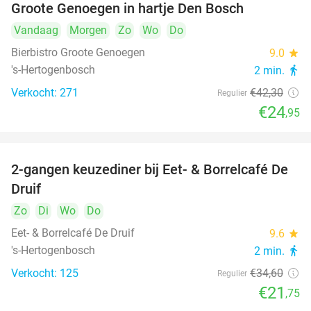
Groote Genoegen in hartje Den Bosch
Vandaag
Morgen
Zo
Wo
Do
Bierbistro Groote Genoegen
9.0
star
's-Hertogenbosch
2 min.
directions_walk
Verkocht: 271
€42
,30
Regulier
€24
,95
2-gangen keuzediner bij Eet- & Borrelcafé De
37%
Druif
Zo
Di
Wo
Do
Eet- & Borrelcafé De Druif
9.6
star
's-Hertogenbosch
2 min.
directions_walk
Verkocht: 125
€34
,60
Regulier
€21
,75