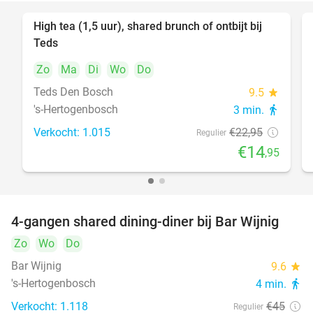
High tea (1,5 uur), shared brunch of ontbijt bij
35%
Teds
Zo
Ma
Di
Wo
Do
Teds Den Bosch
9.5
star
's-Hertogenbosch
3 min.
directions_walk
Verkocht: 1.015
€22
,95
Regulier
€14
,95
4-gangen shared dining-diner bij Bar Wijnig
45%
Zo
Wo
Do
Bar Wijnig
9.6
star
's-Hertogenbosch
4 min.
directions_walk
Verkocht: 1.118
€45
Regulier