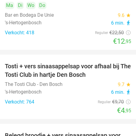
Ma
Di
Wo
Do
Bar en Bodega De Unie
9.6
star
's-Hertogenbosch
6 min.
directions_walk
Verkocht: 418
€22
,50
Regulier
€12
,95
Tosti + vers sinaasappelsap voor afhaal bij The
49%
Tosti Club in hartje Den Bosch
The Tosti Club - Den Bosch
9.7
star
's-Hertogenbosch
6 min.
directions_walk
Verkocht: 764
€9
,70
Regulier
€4
,95
Belegd broodje + vers sinaasappelsap voor