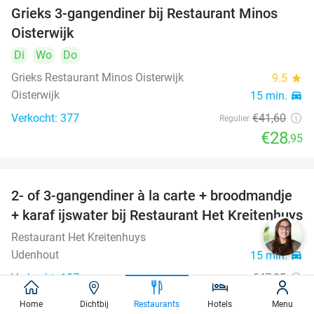
Grieks 3-gangendiner bij Restaurant Minos
30%
Oisterwijk
Di
Wo
Do
Grieks Restaurant Minos Oisterwijk
9.5
star
Oisterwijk
15 min.
directions_car
Verkocht: 377
€41
,60
Regulier
€28
,95
2- of 3-gangendiner à la carte + broodmandje
38%
+ karaf ijswater bij Restaurant Het Kreitenhuys
Restaurant Het Kreitenhuys
9.3
star
Udenhout
15 min.
directions_car
Verkocht: 187
€47
,35
Regulier
€29
,50
Home
Dichtbij
Restaurants
Hotels
Menu