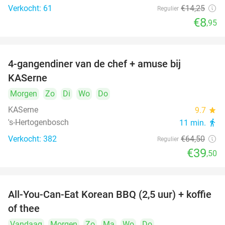
Verkocht: 61
€14
,25
Regulier
€8
,95
4-gangendiner van de chef + amuse bij
39%
KASerne
Morgen
Zo
Di
Wo
Do
KASerne
9.7
star
's-Hertogenbosch
11 min.
directions_walk
Verkocht: 382
€64
,50
Regulier
€39
,50
All-You-Can-Eat Korean BBQ (2,5 uur) + koffie
26%
of thee
Vandaag
Morgen
Zo
Ma
Wo
Do