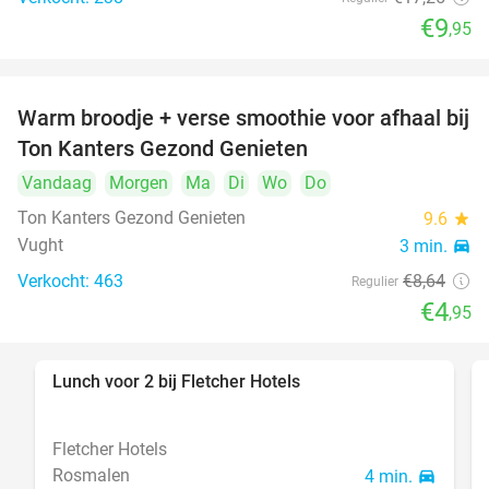
€9
,95
Warm broodje + verse smoothie voor afhaal bij
43%
Ton Kanters Gezond Genieten
Vandaag
Morgen
Ma
Di
Wo
Do
Ton Kanters Gezond Genieten
9.6
star
Vught
3 min.
directions_car
Verkocht: 463
€8
,64
Regulier
€4
,95
Lunch voor 2 bij Fletcher Hotels
40%
Fletcher Hotels
Rosmalen
4 min.
directions_car