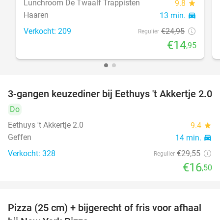
Lunchroom De Twaalf Trappisten
9.8
star
Haaren
13 min.
directions_car
Verkocht: 209
€24
,95
Regulier
€14
,95
3-gangen keuzediner bij Eethuys 't Akkertje 2.0
44%
Do
Eethuys 't Akkertje 2.0
9.4
star
Geffen
14 min.
directions_car
Verkocht: 328
€29
,55
Regulier
€16
,50
Pizza (25 cm) + bijgerecht of fris voor afhaal
48%