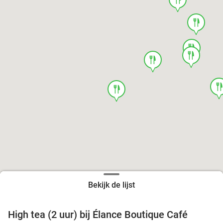
food
food
food
food
foo
food
Bekijk de lijst
High tea (2 uur) bij Élance Boutique Café
44%