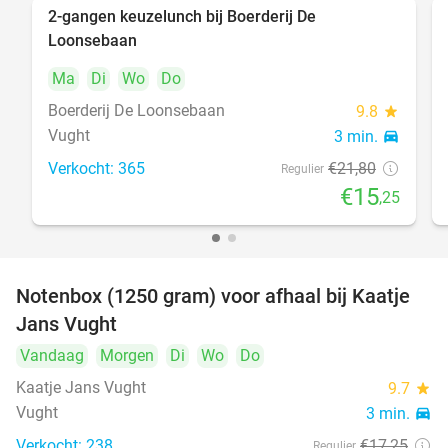
2-gangen keuzelunch bij Boerderij De
30%
Loonsebaan
Ma
Di
Wo
Do
Boerderij De Loonsebaan
9.8
star
Vught
3 min.
directions_car
Verkocht: 365
€21
,80
Regulier
€15
,25
Notenbox (1250 gram) voor afhaal bij Kaatje
42%
Jans Vught
Vandaag
Morgen
Di
Wo
Do
Kaatje Jans Vught
9.7
star
Vught
3 min.
directions_car
Verkocht: 238
€17
,25
Regulier