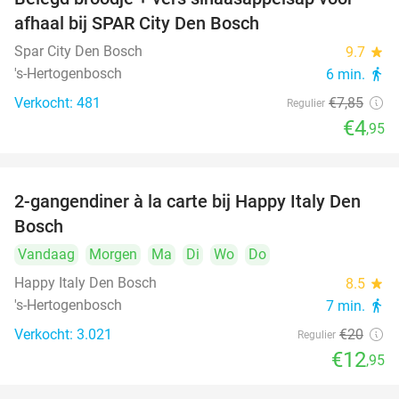
37%
afhaal bij SPAR City Den Bosch
Spar City Den Bosch
9.7
star
's-Hertogenbosch
6 min.
directions_walk
Verkocht: 481
€7
,85
Regulier
€4
,95
2-gangendiner à la carte bij Happy Italy Den
35%
Bosch
Vandaag
Morgen
Ma
Di
Wo
Do
Happy Italy Den Bosch
8.5
star
's-Hertogenbosch
7 min.
directions_walk
Verkocht: 3.021
€20
Regulier
€12
,95