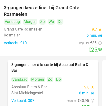
3-gangen keuzediner bij Grand Café
26%
Rosmaelen
Vandaag
Morgen
Zo
Wo
Do
Grand Café Rosmaelen
9.7
star
Rosmalen
6 min.
directions_car
Verkocht: 910
€35
Regulier
€25
,95
3-gangendiner à la carte bij Absoluut Bistro &
37%
Bar
Vandaag
Morgen
Zo
Do
Absoluut Bistro & Bar
9.8
star
Sint-Michielsgestel
6 min.
directions_car
Verkocht: 307
€40
,95
Regulier