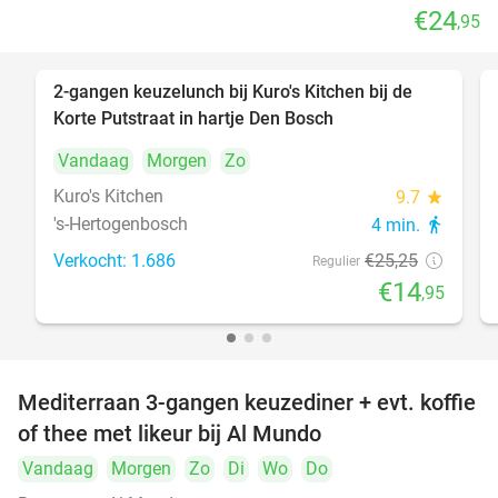
€24
,95
2-gangen keuzelunch bij Kuro's Kitchen bij de
41%
Korte Putstraat in hartje Den Bosch
Vandaag
Morgen
Zo
Kuro's Kitchen
9.7
star
's-Hertogenbosch
4 min.
directions_walk
Verkocht: 1.686
€25
,25
Regulier
€14
,95
Mediterraan 3-gangen keuzediner + evt. koffie
27%
of thee met likeur bij Al Mundo
Vandaag
Morgen
Zo
Di
Wo
Do