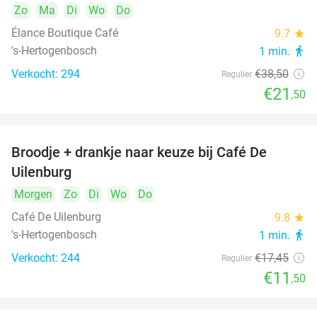
Zo
Ma
Di
Wo
Do
Élance Boutique Café
9.7
star
's-Hertogenbosch
1 min.
directions_walk
Verkocht: 294
€38
,50
Regulier
€21
,50
Broodje + drankje naar keuze bij Café De
34%
Uilenburg
Morgen
Zo
Di
Wo
Do
Café De Uilenburg
9.8
star
's-Hertogenbosch
1 min.
directions_walk
Verkocht: 244
€17
,45
Regulier
€11
,50