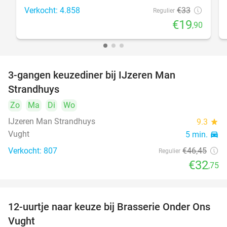
Verkocht: 4.858
€33
Regulier
€19
,90
3-gangen keuzediner bij IJzeren Man
29%
Strandhuys
Zo
Ma
Di
Wo
IJzeren Man Strandhuys
9.3
star
Vught
5 min.
directions_car
Verkocht: 807
€46
,45
Regulier
€32
,75
12-uurtje naar keuze bij Brasserie Onder Ons
31%
Vught