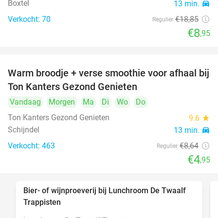
Boxtel
13 min.
directions_car
Verkocht: 70
€18
,85
Regulier
€8
,95
Warm broodje + verse smoothie voor afhaal bij
43%
Ton Kanters Gezond Genieten
Vandaag
Morgen
Ma
Di
Wo
Do
Ton Kanters Gezond Genieten
9.6
star
Schijndel
13 min.
directions_car
Verkocht: 463
€8
,64
Regulier
€4
,95
Bier- of wijnproeverij bij Lunchroom De Twaalf
40%
Trappisten