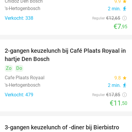
Chidóz Den Bosch
9.9
star
's-Hertogenbosch
2 min.
directions_walk
Verkocht: 338
€12
,65
Regulier
€7
,95
2-gangen keuzelunch bij Café Plaats Royaal in
36%
hartje Den Bosch
Zo
Do
Cafe Plaats Royaal
9.8
star
's-Hertogenbosch
2 min.
directions_walk
Verkocht: 479
€17
,85
Regulier
€11
,50
3-gangen keuzelunch of -diner bij Bierbistro
41%