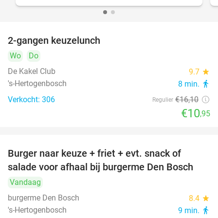
2-gangen keuzelunch
32%
Wo
Do
De Kakel Club
9.7
star
's-Hertogenbosch
8 min.
directions_walk
Verkocht: 306
€16
,10
Regulier
€10
,95
Burger naar keuze + friet + evt. snack of
37%
salade voor afhaal bij burgerme Den Bosch
Vandaag
burgerme Den Bosch
8.4
star
's-Hertogenbosch
9 min.
directions_walk