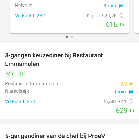
Helvoirt
9 min.
directions_car
Verkocht: 282
€20
,75
Regulier
€15
,95
3-gangen keuzediner bij Restaurant
27%
Emmamolen
Ma
Do
Restaurant Emmamolen
9.9
star
Nieuwkuijk
9 min.
directions_car
Verkocht: 253
€41
Regulier
€29
,95
5-gangendiner van de chef bij ProeV
31%