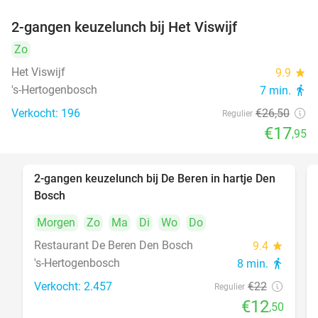
2-gangen keuzelunch bij Het Viswijf
32%
Zo
Het Viswijf
9.9
star
's-Hertogenbosch
7 min.
directions_walk
Verkocht: 196
€26
,50
Regulier
€17
,95
2-gangen keuzelunch bij De Beren in hartje Den
43%
Bosch
Morgen
Zo
Ma
Di
Wo
Do
Restaurant De Beren Den Bosch
9.4
star
's-Hertogenbosch
8 min.
directions_walk
Verkocht: 2.457
€22
Regulier
€12
,50