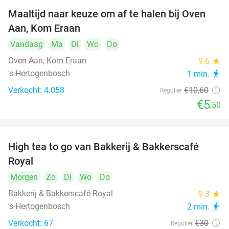
Maaltijd naar keuze om af te halen bij Oven
48%
Aan, Kom Eraan
Vandaag
Ma
Di
Wo
Do
Oven Aan, Kom Eraan
9.6
star
's-Hertogenbosch
1 min.
directions_walk
Verkocht: 4.058
€10
,60
Regulier
€5
,50
High tea to go van Bakkerij & Bakkerscafé
40%
Royal
Morgen
Zo
Di
Wo
Do
Bakkerij & Bakkerscafé Royal
9.3
star
's-Hertogenbosch
2 min.
directions_walk
Verkocht: 67
€30
Regulier