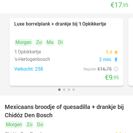
€17
,95
Luxe borrelplank + drankje bij 't Opkikkertje
41%
Morgen
Zo
Ma
Di
't Opkikkertje
9.4
star
's-Hertogenbosch
2 min.
directions_walk
Verkocht: 258
€16
,75
Regulier
€9
,95
Mexicaans broodje of quesadilla + drankje bij
37%
Chidóz Den Bosch
Morgen
Zo
Do