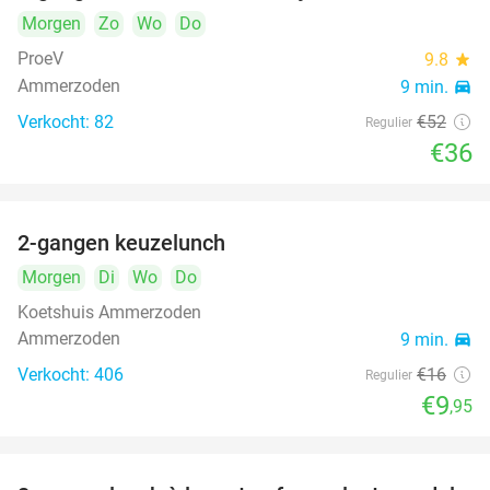
Morgen
Zo
Wo
Do
ProeV
9.8
star
Ammerzoden
9 min.
directions_car
Verkocht: 82
€52
Regulier
€36
2-gangen keuzelunch
38%
Morgen
Di
Wo
Do
Koetshuis Ammerzoden
Ammerzoden
9 min.
directions_car
Verkocht: 406
€16
Regulier
€9
,95