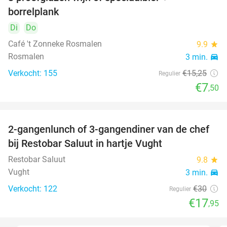
51%
borrelplank
Di
Do
Café 't Zonneke Rosmalen
9.9
star
Rosmalen
3 min.
directions_car
Verkocht: 155
€15
,25
Regulier
€7
,50
2-gangenlunch of 3-gangendiner van de chef
40%
bij Restobar Saluut in hartje Vught
Restobar Saluut
9.8
star
Vught
3 min.
directions_car
Verkocht: 122
€30
Regulier
€17
,95