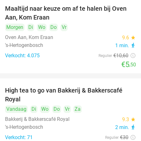
Maaltijd naar keuze om af te halen bij Oven
48%
Aan, Kom Eraan
Morgen
Di
Wo
Do
Vr
Oven Aan, Kom Eraan
9.6
star
's-Hertogenbosch
1 min.
directions_walk
Verkocht: 4.075
€10
,60
Regulier
€5
,50
High tea to go van Bakkerij & Bakkerscafé
40%
Royal
Vandaag
Di
Wo
Do
Vr
Za
Bakkerij & Bakkerscafé Royal
9.3
star
's-Hertogenbosch
2 min.
directions_walk
Verkocht: 71
€30
Regulier