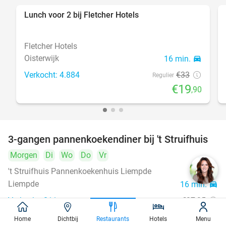
Lunch voor 2 bij Fletcher Hotels
40%
Fletcher Hotels
Oisterwijk
16 min.
directions_car
Verkocht: 4.884
€33
Regulier
€19
,90
3-gangen pannenkoekendiner bij 't Struifhuis
43%
Morgen
Di
Wo
Do
Vr
't Struifhuis Pannenkoekenhuis Liempde
9.4
star
Liempde
16 min.
directions_car
Verkocht: 811
€27
,95
Regulier
€15
,95
Home
Dichtbij
Restaurants
Hotels
Menu