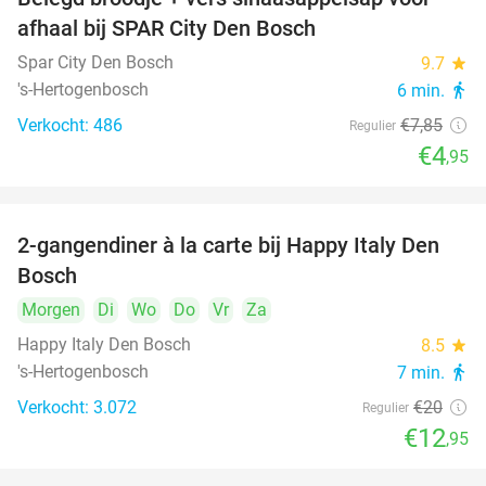
37%
afhaal bij SPAR City Den Bosch
Spar City Den Bosch
9.7
star
's-Hertogenbosch
6 min.
directions_walk
Verkocht: 486
€7
,85
Regulier
€4
,95
2-gangendiner à la carte bij Happy Italy Den
35%
Bosch
Morgen
Di
Wo
Do
Vr
Za
Happy Italy Den Bosch
8.5
star
's-Hertogenbosch
7 min.
directions_walk
Verkocht: 3.072
€20
Regulier
€12
,95