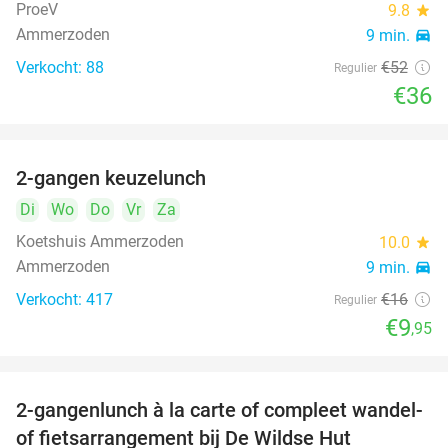
ProeV
9.8
star
Ammerzoden
9 min.
directions_car
Verkocht: 88
€52
Regulier
€36
2-gangen keuzelunch
38%
Di
Wo
Do
Vr
Za
Koetshuis Ammerzoden
10.0
star
Ammerzoden
9 min.
directions_car
Verkocht: 417
€16
Regulier
€9
,95
2-gangenlunch à la carte of compleet wandel-
34%
of fietsarrangement bij De Wildse Hut