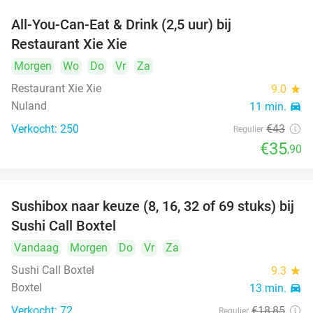
All-You-Can-Eat & Drink (2,5 uur) bij
17%
Restaurant Xie Xie
Morgen
Wo
Do
Vr
Za
Restaurant Xie Xie
9.0
star
Nuland
11 min.
directions_car
Verkocht: 250
€43
Regulier
€35
,90
Sushibox naar keuze (8, 16, 32 of 69 stuks) bij
53%
Sushi Call Boxtel
Vandaag
Morgen
Do
Vr
Za
Sushi Call Boxtel
9.3
star
Boxtel
13 min.
directions_car
Verkocht: 72
€18
,85
Regulier