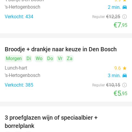
's-Hertogenbosch
2 min.
directions_car
Verkocht: 434
€12
,25
Regulier
€7
,95
Broodje + drankje naar keuze in Den Bosch
41%
Morgen
Di
Wo
Do
Vr
Za
Lunch-hart
9.6
star
's-Hertogenbosch
3 min.
directions_car
Verkocht: 385
€10
,15
Regulier
€5
,95
3 proefglazen wijn of speciaalbier +
51%
borrelplank