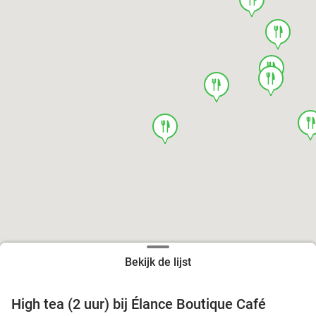
food
food
food
food
foo
food
Bekijk de lijst
High tea (2 uur) bij Élance Boutique Café
44%