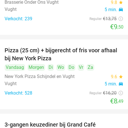
Brasserie Onder Ons Vught
9.8
star
Vught
5 min.
directions_car
Verkocht: 239
€13
,75
Regulier
€9
,50
Pizza (25 cm) + bijgerecht of fris voor afhaal
48%
bij New York Pizza
Vandaag
Morgen
Di
Wo
Do
Vr
Za
New York Pizza Schijndel en Vught
9.6
star
Vught
5 min.
directions_car
Verkocht: 528
€16
,20
Regulier
€8
,49
3-gangen keuzediner bij Grand Café
26%