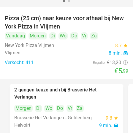
Pizza (25 cm) naar keuze voor afhaal bij New
55%
York Pizza in Vlijmen
Vandaag
Morgen
Di
Wo
Do
Vr
Za
New York Pizza Vlijmen
8.7
star
Vlijmen
8 min.
directions_car
Verkocht: 411
€13
,20
Regulier
€5
,99
2-gangen keuzelunch bij Brasserie Het
23%
Verlangen
Morgen
Di
Wo
Do
Vr
Za
Brasserie Het Verlangen - Guldenberg
9.8
star
Helvoirt
9 min.
directions_car