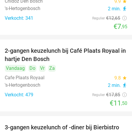
Chidóz Den Bosch
9.9
star
's-Hertogenbosch
2 min.
directions_walk
Verkocht: 341
€12
,65
Regulier
€7
,95
2-gangen keuzelunch bij Café Plaats Royaal in
36%
hartje Den Bosch
Vandaag
Do
Vr
Za
Cafe Plaats Royaal
9.8
star
's-Hertogenbosch
2 min.
directions_walk
Verkocht: 479
€17
,85
Regulier
€11
,50
3-gangen keuzelunch of -diner bij Bierbistro
41%