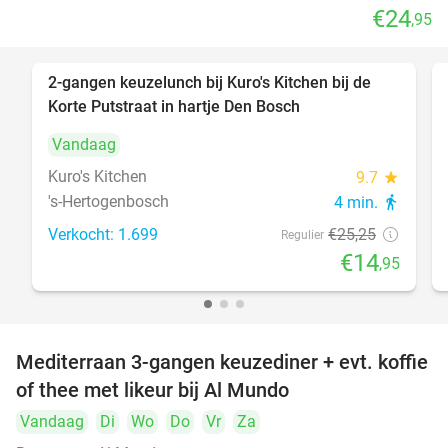
€24
,95
2-gangen keuzelunch bij Kuro's Kitchen bij de
41%
Korte Putstraat in hartje Den Bosch
Vandaag
Kuro's Kitchen
9.7
star
's-Hertogenbosch
4 min.
directions_walk
Verkocht: 1.699
€25
,25
Regulier
€14
,95
Mediterraan 3-gangen keuzediner + evt. koffie
27%
of thee met likeur bij Al Mundo
Vandaag
Di
Wo
Do
Vr
Za