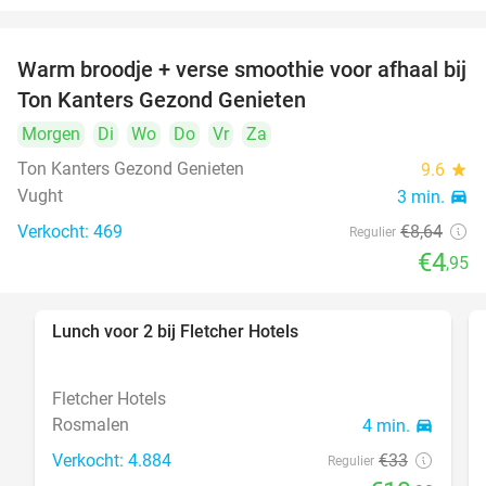
Warm broodje + verse smoothie voor afhaal bij
43%
Ton Kanters Gezond Genieten
Morgen
Di
Wo
Do
Vr
Za
Ton Kanters Gezond Genieten
9.6
star
Vught
3 min.
directions_car
Verkocht: 469
€8
,64
Regulier
€4
,95
Lunch voor 2 bij Fletcher Hotels
40%
Fletcher Hotels
Rosmalen
4 min.
directions_car
Verkocht: 4.884
€33
Regulier