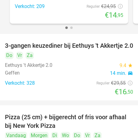
Verkocht: 209
€24
,95
Regulier
€14
,95
3-gangen keuzediner bij Eethuys 't Akkertje 2.0
44%
Do
Vr
Za
Eethuys 't Akkertje 2.0
9.4
star
Geffen
14 min.
directions_car
Verkocht: 328
€29
,55
Regulier
€16
,50
Pizza (25 cm) + bijgerecht of fris voor afhaal
48%
bij New York Pizza
Vandaag
Morgen
Di
Wo
Do
Vr
Za