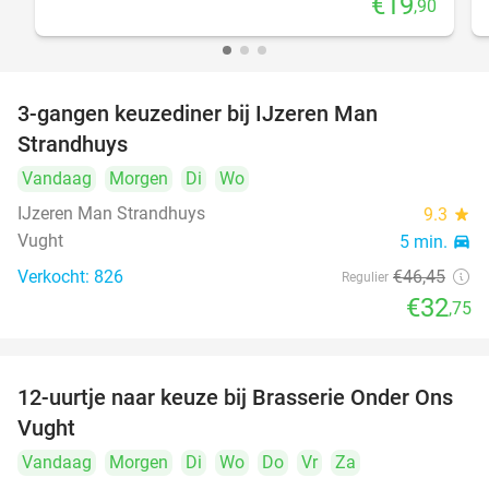
€19
,90
3-gangen keuzediner bij IJzeren Man
29%
Strandhuys
Vandaag
Morgen
Di
Wo
IJzeren Man Strandhuys
9.3
star
Vught
5 min.
directions_car
Verkocht: 826
€46
,45
Regulier
€32
,75
12-uurtje naar keuze bij Brasserie Onder Ons
31%
Vught
Vandaag
Morgen
Di
Wo
Do
Vr
Za