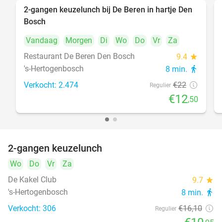
2-gangen keuzelunch bij De Beren in hartje Den
43%
Bosch
Vandaag
Morgen
Di
Wo
Do
Vr
Za
Restaurant De Beren Den Bosch
9.4
star
's-Hertogenbosch
8 min.
directions_walk
Verkocht: 2.474
€22
Regulier
€12
,50
2-gangen keuzelunch
32%
Wo
Do
Vr
Za
De Kakel Club
9.7
star
's-Hertogenbosch
8 min.
directions_walk
Verkocht: 306
€16
,10
Regulier