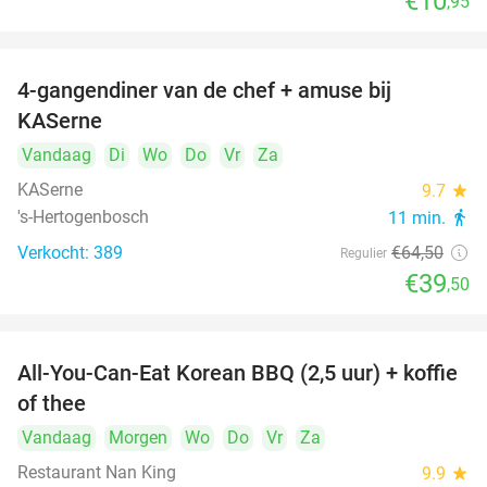
€10
,95
4-gangendiner van de chef + amuse bij
39%
KASerne
Vandaag
Di
Wo
Do
Vr
Za
KASerne
9.7
star
's-Hertogenbosch
11 min.
directions_walk
Verkocht: 389
€64
,50
Regulier
€39
,50
All-You-Can-Eat Korean BBQ (2,5 uur) + koffie
26%
of thee
Vandaag
Morgen
Wo
Do
Vr
Za
Restaurant Nan King
9.9
star