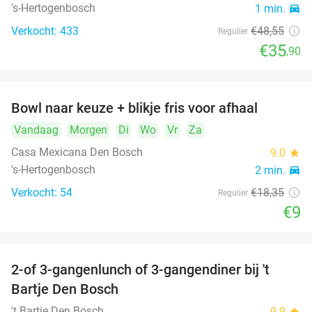
's-Hertogenbosch
1 min.
directions_car
Verkocht: 433
€48
,55
Regulier
€35
,90
Bowl naar keuze + blikje fris voor afhaal
51%
Vandaag
Morgen
Di
Wo
Vr
Za
Casa Mexicana Den Bosch
9.0
star
's-Hertogenbosch
2 min.
directions_car
Verkocht: 54
€18
,35
Regulier
€9
2-of 3-gangenlunch of 3-gangendiner bij 't
35%
Bartje Den Bosch
't Bartje Den Bosch
9.9
star