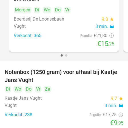
Morgen
Di
Wo
Do
Vr
Boerderij De Loonsebaan
9.8
star
Vught
3 min.
directions_car
Verkocht: 365
€21
,80
Regulier
€15
,25
Notenbox (1250 gram) voor afhaal bij Kaatje
42%
Jans Vught
Di
Wo
Do
Vr
Za
Kaatje Jans Vught
9.7
star
Vught
3 min.
directions_car
Verkocht: 238
€17
,25
Regulier
€9
,95