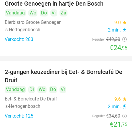
Groote Genoegen in hartje Den Bosch
Vandaag
Wo
Do
Vr
Za
Bierbistro Groote Genoegen
9.0
star
's-Hertogenbosch
2 min.
directions_walk
Verkocht: 283
€42
,30
Regulier
€24
,95
2-gangen keuzediner bij Eet- & Borrelcafé De
37%
Druif
Vandaag
Di
Wo
Do
Vr
Eet- & Borrelcafé De Druif
9.6
star
's-Hertogenbosch
2 min.
directions_walk
Verkocht: 125
€34
,60
Regulier
€21
,75