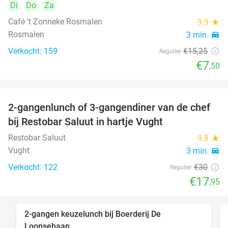
Di
Do
Za
Café 't Zonneke Rosmalen
9.9
star
Rosmalen
3 min.
directions_car
Verkocht: 159
€15
,25
Regulier
€7
,50
2-gangenlunch of 3-gangendiner van de chef
40%
bij Restobar Saluut in hartje Vught
Restobar Saluut
9.8
star
Vught
3 min.
directions_car
Verkocht: 122
€30
Regulier
€17
,95
2-gangen keuzelunch bij Boerderij De
30%
Loonsebaan