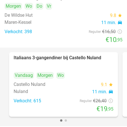
Morgen
Wo
Do
Vr
De Wildse Hut
9.8
star
Maren-Kessel
11 min.
directions_car
Verkocht: 398
€16
,50
Regulier
€10
,95
Italiaans 3-gangendiner bij Castello Nuland
24%
Vandaag
Morgen
Wo
Castello Nuland
9.1
star
Nuland
11 min.
directions_car
Verkocht: 615
€26
,40
Regulier
€19
,95