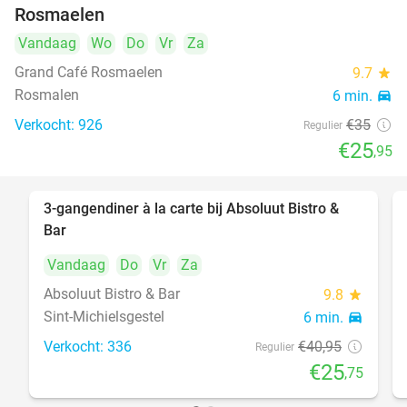
Rosmaelen
Vandaag
Wo
Do
Vr
Za
Grand Café Rosmaelen
9.7
star
Rosmalen
6 min.
directions_car
Verkocht: 926
€35
Regulier
€25
,95
3-gangendiner à la carte bij Absoluut Bistro &
37%
Bar
Vandaag
Do
Vr
Za
Absoluut Bistro & Bar
9.8
star
Sint-Michielsgestel
6 min.
directions_car
Verkocht: 336
€40
,95
Regulier
€25
,75