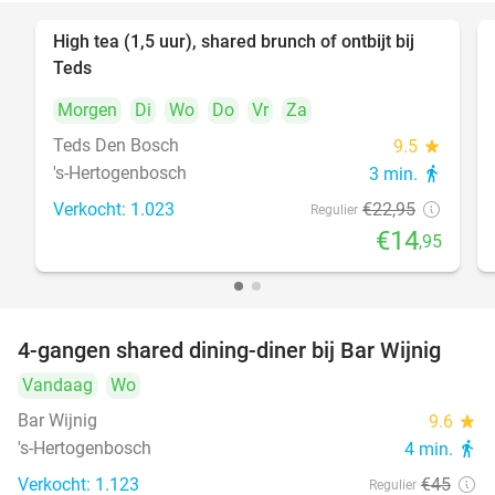
High tea (1,5 uur), shared brunch of ontbijt bij
35%
Teds
Morgen
Di
Wo
Do
Vr
Za
Teds Den Bosch
9.5
star
's-Hertogenbosch
3 min.
directions_walk
Verkocht: 1.023
€22
,95
Regulier
€14
,95
4-gangen shared dining-diner bij Bar Wijnig
45%
Vandaag
Wo
Bar Wijnig
9.6
star
's-Hertogenbosch
4 min.
directions_walk
Verkocht: 1.123
€45
Regulier