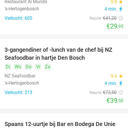
Restaurant Al Mundo
9.8
star
's-Hertogenbosch
4 min.
directions_walk
Verkocht: 605
€41
,20
Regulier
€29
,95
3-gangendiner of -lunch van de chef bij NZ
46%
Seafoodbar in hartje Den Bosch
Di
Wo
Do
Vr
Za
NZ Seafoodbar
9.6
star
's-Hertogenbosch
4 min.
directions_walk
Verkocht: 213
€72
,50
Regulier
€39
,50
Spaans 12-uurtje bij Bar en Bodega De Unie
42%