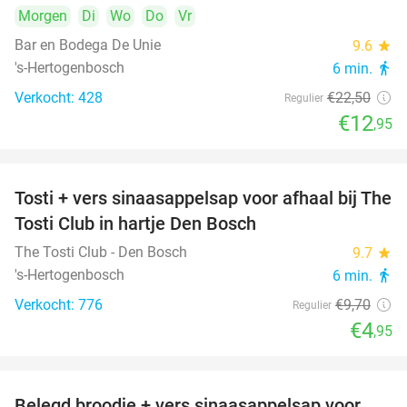
Morgen
Di
Wo
Do
Vr
Bar en Bodega De Unie
9.6
star
's-Hertogenbosch
6 min.
directions_walk
Verkocht: 428
€22
,50
Regulier
€12
,95
Tosti + vers sinaasappelsap voor afhaal bij The
49%
Tosti Club in hartje Den Bosch
The Tosti Club - Den Bosch
9.7
star
's-Hertogenbosch
6 min.
directions_walk
Verkocht: 776
€9
,70
Regulier
€4
,95
Belegd broodje + vers sinaasappelsap voor