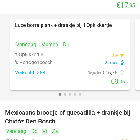
€17
,95
Luxe borrelplank + drankje bij 't Opkikkertje
41%
Vandaag
Morgen
Di
't Opkikkertje
9.4
star
's-Hertogenbosch
2 min.
directions_walk
Verkocht: 258
€16
,75
Regulier
€9
,95
Mexicaans broodje of quesadilla + drankje bij
37%
Chidóz Den Bosch
Vandaag
Do
Vr
Za