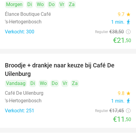
Morgen
Di
Wo
Do
Vr
Za
Élance Boutique Café
9.7
star
's-Hertogenbosch
1 min.
directions_walk
Verkocht: 300
€38
,50
Regulier
€21
,50
Broodje + drankje naar keuze bij Café De
34%
Uilenburg
Vandaag
Di
Wo
Do
Vr
Za
Café De Uilenburg
9.8
star
's-Hertogenbosch
1 min.
directions_walk
Verkocht: 251
€17
,45
Regulier
€11
,50