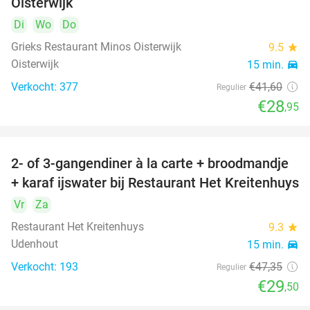
Oisterwijk
Di
Wo
Do
Grieks Restaurant Minos Oisterwijk
9.5
star
Oisterwijk
15 min.
directions_car
Verkocht: 377
€41
,60
Regulier
€28
,95
2- of 3-gangendiner à la carte + broodmandje
38%
+ karaf ijswater bij Restaurant Het Kreitenhuys
Vr
Za
Restaurant Het Kreitenhuys
9.3
star
Udenhout
15 min.
directions_car
Verkocht: 193
€47
,35
Regulier
€29
,50