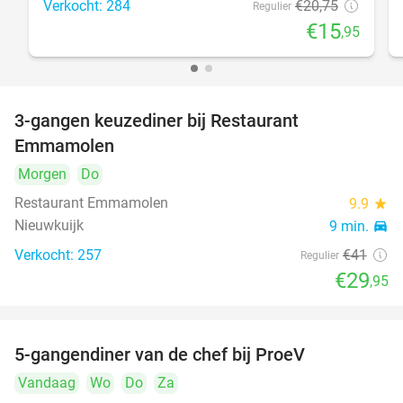
Verkocht: 284
€20
,75
Regulier
€15
,95
3-gangen keuzediner bij Restaurant
27%
Emmamolen
Morgen
Do
Restaurant Emmamolen
9.9
star
Nieuwkuijk
9 min.
directions_car
Verkocht: 257
€41
Regulier
€29
,95
5-gangendiner van de chef bij ProeV
31%
Vandaag
Wo
Do
Za