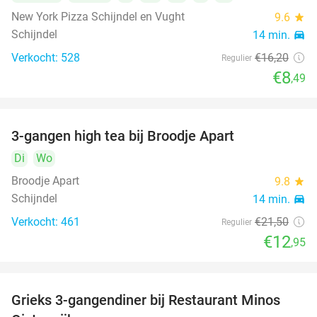
New York Pizza Schijndel en Vught
9.6
star
Schijndel
14 min.
directions_car
Verkocht: 528
€16
,20
Regulier
€8
,49
3-gangen high tea bij Broodje Apart
40%
Di
Wo
Broodje Apart
9.8
star
Schijndel
14 min.
directions_car
Verkocht: 461
€21
,50
Regulier
€12
,95
Grieks 3-gangendiner bij Restaurant Minos
30%