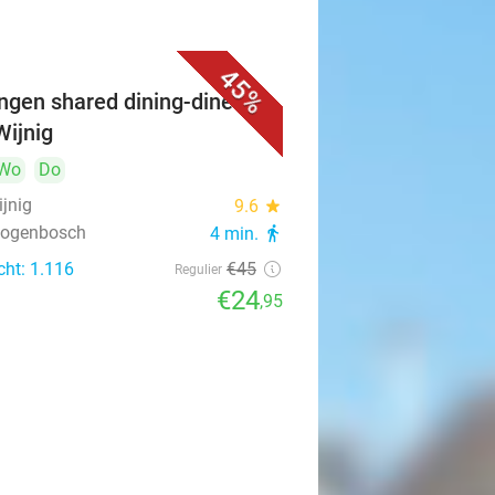
45%
ngen shared dining-diner bij
Wijnig
Wo
Do
ijnig
9.6
star
rtogenbosch
4 min.
directions_walk
cht: 1.116
€45
Regulier
€24
,95