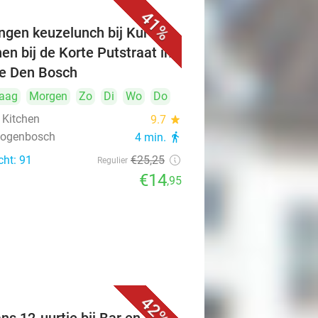
41%
ngen keuzelunch bij Kuro's
hen bij de Korte Putstraat in
je Den Bosch
aag
Morgen
Zo
Di
Wo
Do
 Kitchen
9.7
star
rtogenbosch
4 min.
directions_walk
cht: 91
€25
,25
Regulier
€14
,95
42%