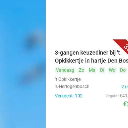
3
3-gangen keuzediner bij 't
Opkikkertje in hartje Den Bo
Vandaag
Zo
Ma
Di
Wo
Do
't Opkikkertje
's-Hertogenbosch
2 
Verkocht: 102
€41
Regulier
€