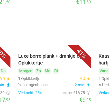
21
€11
,50
,50
0%
41%
&
Luxe borrelplank + drankje bij 't
Kaas
Opkikkertje
hart
Do
Morgen
Zo
Ma
Di
Vand
't Opkikkertje
't Opk
9.3
star
9.4
star
's-Hertogenbosch
's-He
min.
directions_walk
2 min.
directions_walk
€30
Verkocht: 254
€16
,75
Verko
Regulier
17
€9
,95
,95