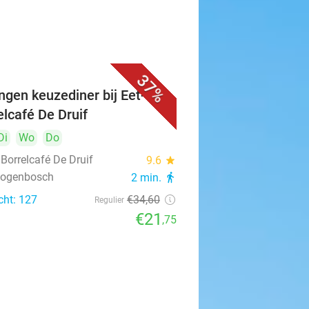
37%
ngen keuzediner bij Eet- &
elcafé De Druif
Di
Wo
Do
 Borrelcafé De Druif
9.6
star
rtogenbosch
2 min.
directions_walk
cht: 127
€34
,60
Regulier
€21
,75