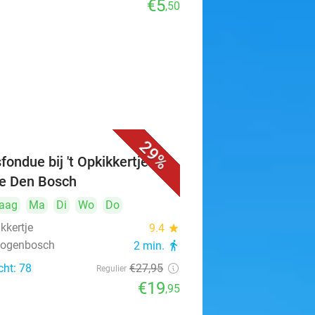
€5
,50
29%
fondue bij 't Opkikkertje in
je Den Bosch
aag
Ma
Di
Wo
Do
ikkertje
9.4
star
rtogenbosch
2 min.
directions_walk
cht: 78
€27
,95
Regulier
€19
,95