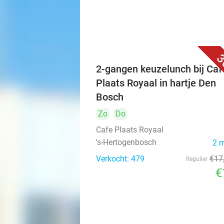
3
2-gangen keuzelunch bij Caf
Plaats Royaal in hartje Den
Bosch
Zo
Do
Cafe Plaats Royaal
's-Hertogenbosch
2 
Verkocht: 479
€17
Regulier
€