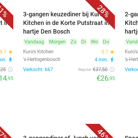
1%
28%
's
3-gangen keuzediner bij Kuro's
2-ga
t in
Kitchen in de Korte Putstraat in
Kitc
hartje Den Bosch
hart
Vandaag
Morgen
Zo
Di
Wo
Do
Vand
Kuro's Kitchen
Kuro's
9.7
star
9.7
star
's-Hertogenbosch
's-He
min.
directions_walk
4 min.
directions_walk
,25
Verkocht: 667
€37
,50
Verko
Regulier
14
€26
,95
,95
7%
46%