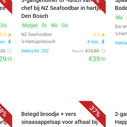
3-gangendiner of -lunch van de
Spaa
hee
chef bij NZ Seafoodbar in hartje
Bode
Den Bosch
Ma
Do
Morgen
Di
Wo
Do
Bar e
's-He
NZ Seafoodbar
9.8
star
9.6
star
's-Hertogenbosch
min.
directions_walk
4 min.
directions_walk
Verko
,20
Verkocht: 202
€72
,50
Regulier
29
€39
,95
,50
9%
37%
voor
Belegd broodje + vers
2-ga
artje
sinaasappelsap voor afhaal bij
Happ