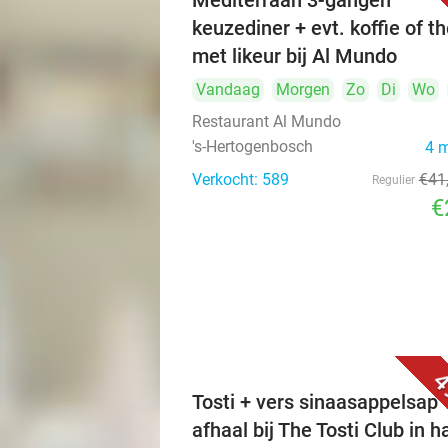
Mediterraan 3-gangen
keuzediner + evt. koffie of t
met likeur bij Al Mundo
Vandaag
Morgen
Zo
Di
Wo
Restaurant Al Mundo
's-Hertogenbosch
4 
Verkocht: 589
€41
Regulier
€
4
Tosti + vers sinaasappelsap 
afhaal bij The Tosti Club in h