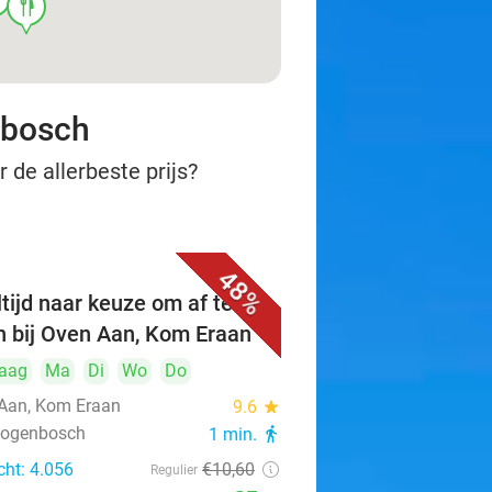
food
nbosch
 de allerbeste prijs?
48%
tijd naar keuze om af te
n bij Oven Aan, Kom Eraan
aag
Ma
Di
Wo
Do
Aan, Kom Eraan
9.6
star
rtogenbosch
1 min.
directions_walk
cht: 4.056
€10
,60
Regulier