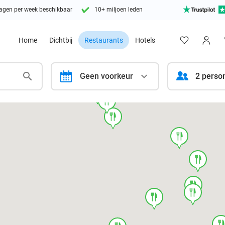
agen per week beschikbaar
10+ miljoen leden
Home
Dichtbij
Restaurants
Hotels
calendar
Geen voorkeur
2 perso
food
food
food
food
food
food
food
food
foo