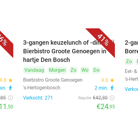
6%
41%
é
3-gangen keuzelunch of -diner bij
2-ga
Bierbistro Groote Genoegen in
Borr
hartje Den Bosch
Zo
Vandaag
Morgen
Zo
Wo
Do
Eet- &
's-He
Bierbistro Groote Genoegen
9.8
star
9.0
star
's-Hertogenbosch
min.
directions_walk
2 min.
directions_walk
Verko
,85
Verkocht: 271
€42
,30
Regulier
11
€24
,50
,95