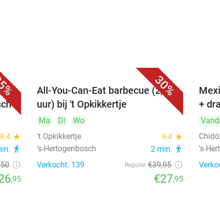
5%
30%
All-You-Can-Eat barbecue (2,5
Mexi
sch
uur) bij 't Opkikkertje
+ dr
Ma
Di
Wo
Vand
't Opkikkertje
Chidó
9.4
star
9.4
star
's-Hertogenbosch
's-He
min.
directions_walk
2 min.
directions_walk
,50
Verkocht: 139
€39
,95
Verko
Regulier
26
€27
,95
,95