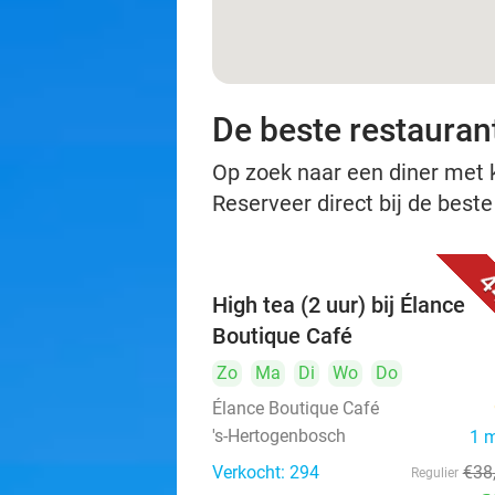
De beste restauran
Op zoek naar een diner met ko
Reserveer direct bij de best
4
High tea (2 uur) bij Élance
Boutique Café
Zo
Ma
Di
Wo
Do
Élance Boutique Café
's-Hertogenbosch
1 
Verkocht: 294
€38
Regulier