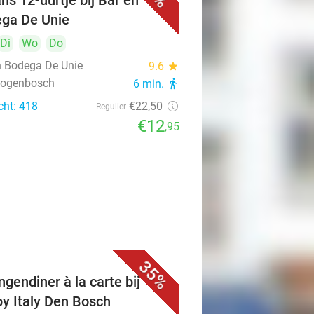
ns 12-uurtje bij Bar en
ga De Unie
Di
Wo
Do
n Bodega De Unie
9.6
star
rtogenbosch
6 min.
directions_walk
cht: 418
€22
,50
Regulier
€12
,95
35%
ngendiner à la carte bij
y Italy Den Bosch