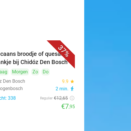
37%
caans broodje of quesadilla
ankje bij Chidóz Den Bosch
aag
Morgen
Zo
Do
z Den Bosch
9.9
star
rtogenbosch
2 min.
directions_walk
cht: 338
€12
,65
Regulier
€7
,95