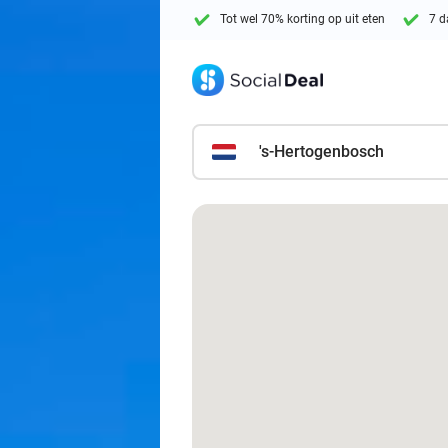
Tot wel 70% korting op uit eten
7 d
's-Hertogenbosch