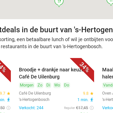
food
tdeals in de buurt van 's-Hertoge
rting, een betaalbare lunch of wil je ontbijten voor
e restaurants in de buurt van 's-Hertogenbosch.
4%
34%
Broodje + drankje naar keuze bij
Maal
Café De Uilenburg
hale
Morgen
Zo
Di
Wo
Do
Vand
Café De Uilenburg
Oven 
9.7
star
9.8
star
's-Hertogenbosch
's-He
min.
directions_walk
1 min.
directions_walk
,50
Verkocht: 244
€17
,45
Verko
Regulier