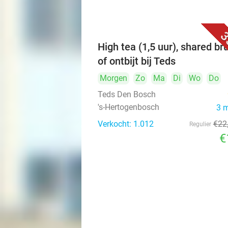
3
High tea (1,5 uur), shared br
of ontbijt bij Teds
Morgen
Zo
Ma
Di
Wo
Do
Teds Den Bosch
's-Hertogenbosch
3 
Verkocht: 1.012
€22
Regulier
€