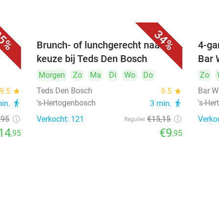
5%
34%
unch
Brunch- of lunchgerecht naar
4-ga
keuze bij Teds Den Bosch
Bar 
Morgen
Zo
Ma
Di
Wo
Do
Zo
Teds Den Bosch
Bar W
9.5
star
9.5
star
's-Hertogenbosch
's-He
min.
directions_walk
3 min.
directions_walk
,95
Verkocht: 121
€15
,15
Verko
Regulier
14
€9
,95
,95