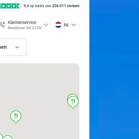
9,4
op basis van
206.011 reviews
Klantenservice
NL
Bereikbaar tot 23:00
nen
food
food
food
d