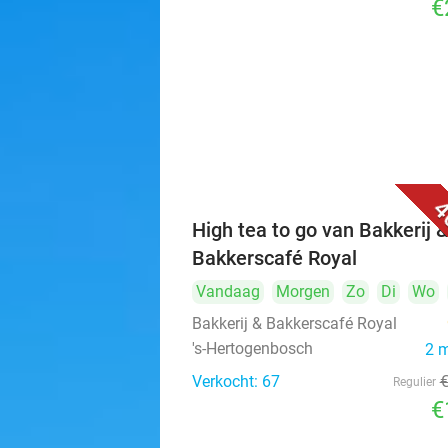
€
4
High tea to go van Bakkerij 
Bakkerscafé Royal
Vandaag
Morgen
Zo
Di
Wo
Bakkerij & Bakkerscafé Royal
's-Hertogenbosch
2 
Verkocht: 67
Regulier
€