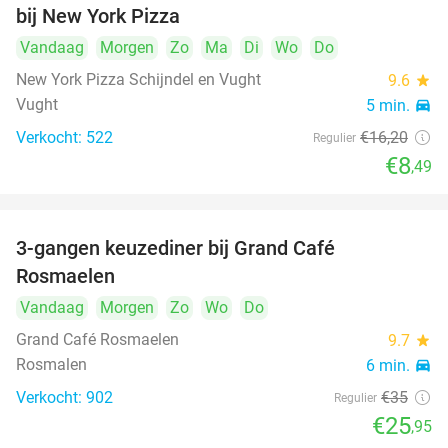
bij New York Pizza
Vandaag
Morgen
Zo
Ma
Di
Wo
Do
New York Pizza Schijndel en Vught
9.6
star
Vught
5 min.
directions_car
Verkocht: 522
€16
,20
Regulier
€8
,49
3-gangen keuzediner bij Grand Café
26%
Rosmaelen
Vandaag
Morgen
Zo
Wo
Do
Grand Café Rosmaelen
9.7
star
Rosmalen
6 min.
directions_car
Verkocht: 902
€35
Regulier
€25
,95