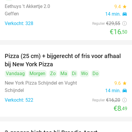
Eethuys 't Akkertje 2.0
9.4
star
Geffen
14 min.
directions_car
Verkocht: 328
€29
,55
Regulier
€16
,50
Pizza (25 cm) + bijgerecht of fris voor afhaal
48%
bij New York Pizza
Vandaag
Morgen
Zo
Ma
Di
Wo
Do
New York Pizza Schijndel en Vught
9.6
star
Schijndel
14 min.
directions_car
Verkocht: 522
€16
,20
Regulier
€8
,49