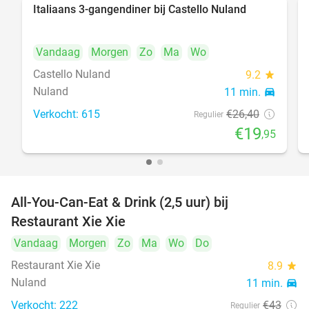
Italiaans 3-gangendiner bij Castello Nuland
24%
Vandaag
Morgen
Zo
Ma
Wo
Castello Nuland
9.2
star
Nuland
11 min.
directions_car
Verkocht: 615
€26
,40
Regulier
€19
,95
All-You-Can-Eat & Drink (2,5 uur) bij
17%
Restaurant Xie Xie
Vandaag
Morgen
Zo
Ma
Wo
Do
Restaurant Xie Xie
8.9
star
Nuland
11 min.
directions_car
Verkocht: 222
€43
Regulier