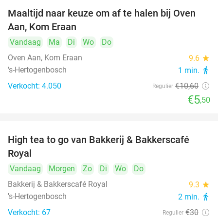
Maaltijd naar keuze om af te halen bij Oven
48%
Aan, Kom Eraan
Vandaag
Ma
Di
Wo
Do
Oven Aan, Kom Eraan
9.6
star
's-Hertogenbosch
1 min.
directions_walk
Verkocht: 4.050
€10
,60
Regulier
€5
,50
High tea to go van Bakkerij & Bakkerscafé
40%
Royal
Vandaag
Morgen
Zo
Di
Wo
Do
Bakkerij & Bakkerscafé Royal
9.3
star
's-Hertogenbosch
2 min.
directions_walk
Verkocht: 67
€30
Regulier