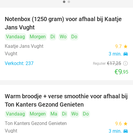
Notenbox (1250 gram) voor afhaal bij Kaatje
42%
Jans Vught
Vandaag
Morgen
Di
Wo
Do
Kaatje Jans Vught
9.7
star
Vught
3 min.
directions_car
Verkocht: 237
€17
,25
Regulier
€9
,95
Warm broodje + verse smoothie voor afhaal bij
43%
Ton Kanters Gezond Genieten
Vandaag
Morgen
Ma
Di
Wo
Do
Ton Kanters Gezond Genieten
9.6
star
Vught
3 min.
directions_car