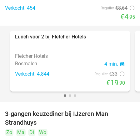
Verkocht: 454
€8
,64
Regulier
€4
,95
Lunch voor 2 bij Fletcher Hotels
40%
Fletcher Hotels
Rosmalen
4 min.
directions_car
Verkocht: 4.844
€33
Regulier
€19
,90
3-gangen keuzediner bij IJzeren Man
29%
Strandhuys
Zo
Ma
Di
Wo