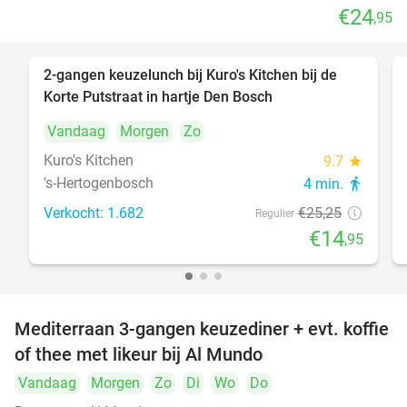
€24
,95
2-gangen keuzelunch bij Kuro's Kitchen bij de
41%
Korte Putstraat in hartje Den Bosch
Vandaag
Morgen
Zo
Kuro's Kitchen
9.7
star
's-Hertogenbosch
4 min.
directions_walk
Verkocht: 1.682
€25
,25
Regulier
€14
,95
Mediterraan 3-gangen keuzediner + evt. koffie
27%
of thee met likeur bij Al Mundo
Vandaag
Morgen
Zo
Di
Wo
Do