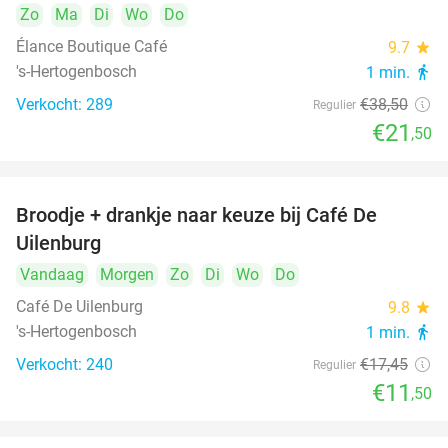
Zo
Ma
Di
Wo
Do
Élance Boutique Café
9.7
star
's-Hertogenbosch
1 min.
directions_walk
Verkocht: 289
€38
,50
Regulier
€21
,50
Broodje + drankje naar keuze bij Café De
34%
Uilenburg
Vandaag
Morgen
Zo
Di
Wo
Do
Café De Uilenburg
9.8
star
's-Hertogenbosch
1 min.
directions_walk
Verkocht: 240
€17
,45
Regulier
€11
,50