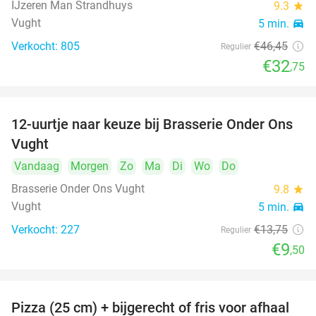
IJzeren Man Strandhuys
9.3
star
Vught
5 min.
directions_car
Verkocht: 805
€46
,45
Regulier
€32
,75
12-uurtje naar keuze bij Brasserie Onder Ons
31%
Vught
Vandaag
Morgen
Zo
Ma
Di
Wo
Do
Brasserie Onder Ons Vught
9.8
star
Vught
5 min.
directions_car
Verkocht: 227
€13
,75
Regulier
€9
,50
Pizza (25 cm) + bijgerecht of fris voor afhaal
48%