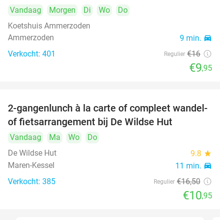
Vandaag
Morgen
Di
Wo
Do
Koetshuis Ammerzoden
Ammerzoden
9 min.
directions_car
Verkocht: 401
€16
Regulier
€9
,95
2-gangenlunch à la carte of compleet wandel-
34%
of fietsarrangement bij De Wildse Hut
Vandaag
Ma
Wo
Do
De Wildse Hut
9.8
star
Maren-Kessel
11 min.
directions_car
Verkocht: 385
€16
,50
Regulier
€10
,95