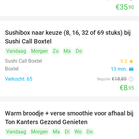
€35
,90
Sushibox naar keuze (8, 16, 32 of 69 stuks) bij
53%
Sushi Call Boxtel
Vandaag
Morgen
Zo
Ma
Do
Sushi Call Boxtel
9.3
star
Boxtel
13 min.
directions_car
Verkocht: 65
€18
,85
Regulier
€8
,95
Warm broodje + verse smoothie voor afhaal bij
43%
Ton Kanters Gezond Genieten
Vandaag
Morgen
Ma
Di
Wo
Do