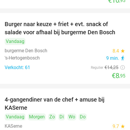
€10
,95
Burger naar keuze + friet + evt. snack of
37%
salade voor afhaal bij burgerme Den Bosch
Vandaag
burgerme Den Bosch
8.4
star
's-Hertogenbosch
9 min.
directions_walk
Verkocht: 61
€14
,25
Regulier
€8
,95
4-gangendiner van de chef + amuse bij
39%
KASerne
Vandaag
Morgen
Zo
Di
Wo
Do
KASerne
9.7
star