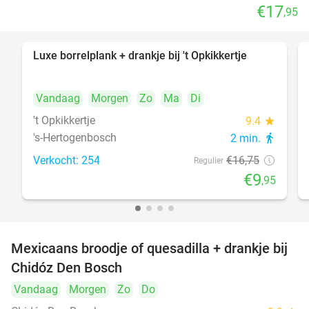
€17
,95
Luxe borrelplank + drankje bij 't Opkikkertje
41%
Vandaag
Morgen
Zo
Ma
Di
't Opkikkertje
9.4
star
's-Hertogenbosch
2 min.
directions_walk
Verkocht: 254
€16
,75
Regulier
€9
,95
Mexicaans broodje of quesadilla + drankje bij
37%
Chidóz Den Bosch
Vandaag
Morgen
Zo
Do