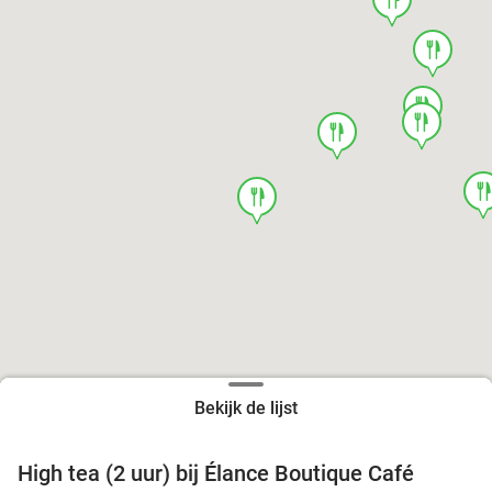
food
food
food
food
foo
food
Bekijk de lijst
High tea (2 uur) bij Élance Boutique Café
44%