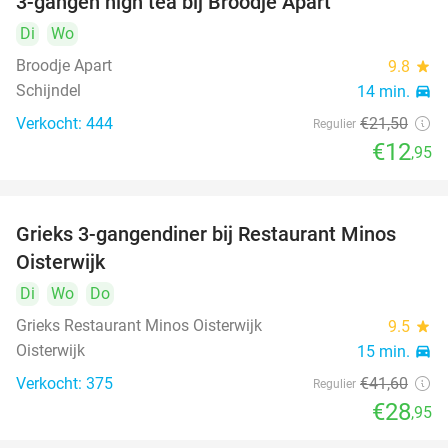
3-gangen high tea bij Broodje Apart
40%
Di
Wo
Broodje Apart
9.8
star
Schijndel
14 min.
directions_car
Verkocht: 444
€21
,50
Regulier
€12
,95
Grieks 3-gangendiner bij Restaurant Minos
30%
Oisterwijk
Di
Wo
Do
Grieks Restaurant Minos Oisterwijk
9.5
star
Oisterwijk
15 min.
directions_car
Verkocht: 375
€41
,60
Regulier
€28
,95