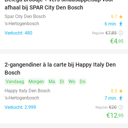
37%
afhaal bij SPAR City Den Bosch
Spar City Den Bosch
9.7
star
's-Hertogenbosch
6 min.
directions_walk
Verkocht: 480
€7
,85
Regulier
€4
,95
2-gangendiner à la carte bij Happy Italy Den
35%
Bosch
Vandaag
Morgen
Ma
Di
Wo
Do
Happy Italy Den Bosch
8.5
star
's-Hertogenbosch
7 min.
directions_walk
Verkocht: 2.999
€20
Regulier
€12
,95