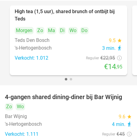
High tea (1,5 uur), shared brunch of ontbijt bij
35%
Teds
Morgen
Zo
Ma
Di
Wo
Do
Teds Den Bosch
9.5
star
's-Hertogenbosch
3 min.
directions_walk
Verkocht: 1.012
€22
,95
Regulier
€14
,95
4-gangen shared dining-diner bij Bar Wijnig
45%
Zo
Wo
Bar Wijnig
9.6
star
's-Hertogenbosch
4 min.
directions_walk
Verkocht: 1.111
€45
Regulier