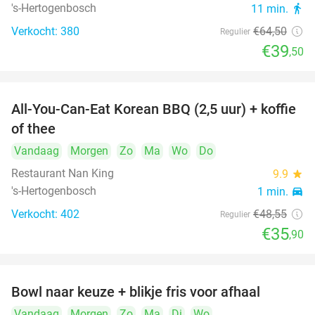
's-Hertogenbosch
11 min.
directions_walk
Verkocht: 380
€64
,50
Regulier
€39
,50
All-You-Can-Eat Korean BBQ (2,5 uur) + koffie
26%
of thee
Vandaag
Morgen
Zo
Ma
Wo
Do
Restaurant Nan King
9.9
star
's-Hertogenbosch
1 min.
directions_car
Verkocht: 402
€48
,55
Regulier
€35
,90
Bowl naar keuze + blikje fris voor afhaal
51%
Vandaag
Morgen
Zo
Ma
Di
Wo