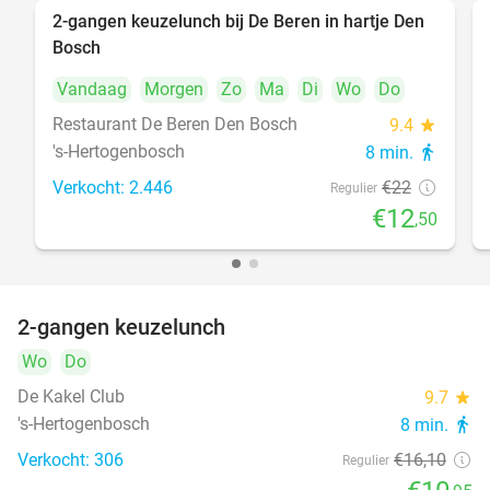
2-gangen keuzelunch bij De Beren in hartje Den
43%
Bosch
Vandaag
Morgen
Zo
Ma
Di
Wo
Do
Restaurant De Beren Den Bosch
9.4
star
's-Hertogenbosch
8 min.
directions_walk
Verkocht: 2.446
€22
Regulier
€12
,50
2-gangen keuzelunch
32%
Wo
Do
De Kakel Club
9.7
star
's-Hertogenbosch
8 min.
directions_walk
Verkocht: 306
€16
,10
Regulier