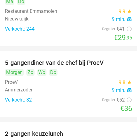
Ma
Do
Restaurant Emmamolen
9.9
star
Nieuwkuijk
9 min.
directions_car
Verkocht: 244
€41
Regulier
€29
,95
5-gangendiner van de chef bij ProeV
31%
Morgen
Zo
Wo
Do
ProeV
9.8
star
Ammerzoden
9 min.
directions_car
Verkocht: 82
€52
Regulier
€36
2-gangen keuzelunch
38%