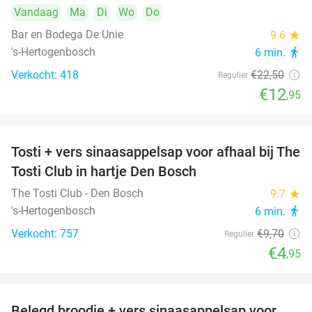
Vandaag
Ma
Di
Wo
Do
Bar en Bodega De Unie
9.6
star
's-Hertogenbosch
6 min.
directions_walk
Verkocht: 418
€22
,50
Regulier
€12
,95
Tosti + vers sinaasappelsap voor afhaal bij The
49%
Tosti Club in hartje Den Bosch
The Tosti Club - Den Bosch
9.7
star
's-Hertogenbosch
6 min.
directions_walk
Verkocht: 757
€9
,70
Regulier
€4
,95
Belegd broodje + vers sinaasappelsap voor