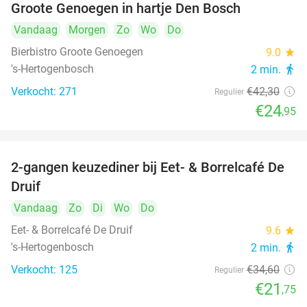
Groote Genoegen in hartje Den Bosch
Vandaag
Morgen
Zo
Wo
Do
Bierbistro Groote Genoegen
9.0
star
's-Hertogenbosch
2 min.
directions_walk
Verkocht: 271
€42
,30
Regulier
€24
,95
2-gangen keuzediner bij Eet- & Borrelcafé De
37%
Druif
Vandaag
Zo
Di
Wo
Do
Eet- & Borrelcafé De Druif
9.6
star
's-Hertogenbosch
2 min.
directions_walk
Verkocht: 125
€34
,60
Regulier
€21
,75