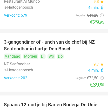
Restaurant Al Mundo
9.8
star
's-Hertogenbosch
4 min.
directions_walk
Verkocht: 579
€41
,20
Regulier
€29
,95
3-gangendiner of -lunch van de chef bij NZ
46%
Seafoodbar in hartje Den Bosch
Vandaag
Morgen
Di
Wo
Do
NZ Seafoodbar
9.7
star
's-Hertogenbosch
4 min.
directions_walk
Verkocht: 202
€72
,50
Regulier
€39
,50
Spaans 12-uurtje bij Bar en Bodega De Unie
42%