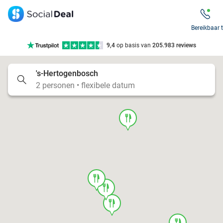
7 dagen per week beschikbaar
10+ miljoen leden
Bereikbaar 
9,4
op basis van
205.983 reviews
Tot wel 70% korting op uit eten
's-Hertogenbosch
7 dagen per week beschikbaar
2 personen • flexibele datum
10+ miljoen leden
food
food
food
food
food