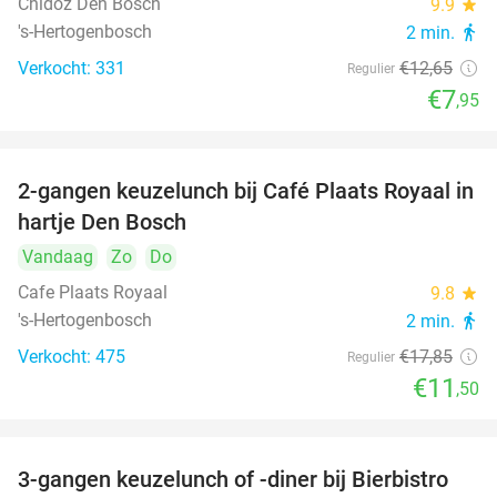
Chidóz Den Bosch
9.9
star
's-Hertogenbosch
2 min.
directions_walk
Verkocht: 331
€12
,65
Regulier
€7
,95
2-gangen keuzelunch bij Café Plaats Royaal in
36%
hartje Den Bosch
Vandaag
Zo
Do
Cafe Plaats Royaal
9.8
star
's-Hertogenbosch
2 min.
directions_walk
Verkocht: 475
€17
,85
Regulier
€11
,50
3-gangen keuzelunch of -diner bij Bierbistro
41%