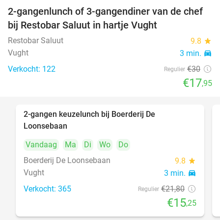
2-gangenlunch of 3-gangendiner van de chef
40%
bij Restobar Saluut in hartje Vught
Restobar Saluut
9.8
star
Vught
3 min.
directions_car
Verkocht: 122
€30
Regulier
€17
,95
2-gangen keuzelunch bij Boerderij De
30%
Loonsebaan
Vandaag
Ma
Di
Wo
Do
Boerderij De Loonsebaan
9.8
star
Vught
3 min.
directions_car
Verkocht: 365
€21
,80
Regulier
€15
,25