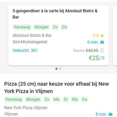
3-gangendiner à la carte bij Absoluut Bistro &
37%
Bar
Vandaag
Morgen
Zo
Do
Absoluut Bistro & Bar
9.8
star
Sint-Michielsgestel
6 min.
directions_car
Verkocht: 301
€40
,95
Regulier
€25
,75
Pizza (25 cm) naar keuze voor afhaal bij New
55%
York Pizza in Vlijmen
Vandaag
Morgen
Zo
Ma
Di
Wo
Do
New York Pizza Vlijmen
Vlijmen
8 min.
directions_car