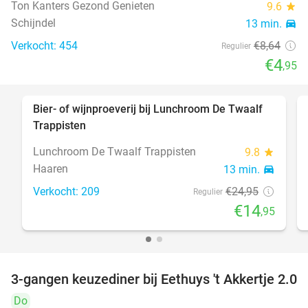
Ton Kanters Gezond Genieten
9.6
star
Schijndel
13 min.
directions_car
Verkocht: 454
€8
,64
Regulier
€4
,95
Bier- of wijnproeverij bij Lunchroom De Twaalf
40%
Trappisten
Lunchroom De Twaalf Trappisten
9.8
star
Haaren
13 min.
directions_car
Verkocht: 209
€24
,95
Regulier
€14
,95
3-gangen keuzediner bij Eethuys 't Akkertje 2.0
44%
Do