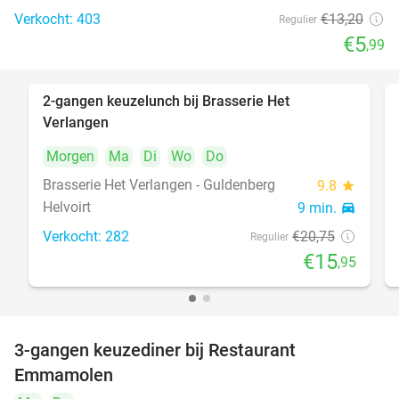
Verkocht: 403
€13
,20
Regulier
€5
,99
2-gangen keuzelunch bij Brasserie Het
23%
Verlangen
Morgen
Ma
Di
Wo
Do
Brasserie Het Verlangen - Guldenberg
9.8
star
Helvoirt
9 min.
directions_car
Verkocht: 282
€20
,75
Regulier
€15
,95
3-gangen keuzediner bij Restaurant
27%
Emmamolen