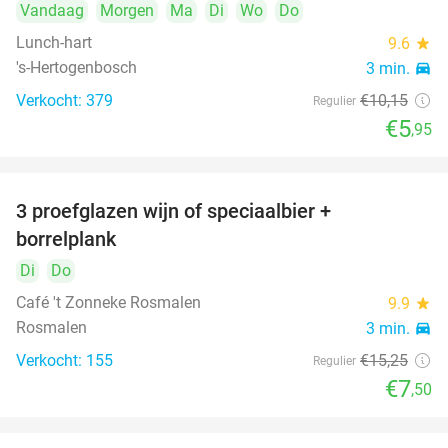
Vandaag
Morgen
Ma
Di
Wo
Do
Lunch-hart
9.6
star
's-Hertogenbosch
3 min.
directions_car
Verkocht: 379
€10
,15
Regulier
€5
,95
3 proefglazen wijn of speciaalbier +
51%
borrelplank
Di
Do
Café 't Zonneke Rosmalen
9.9
star
Rosmalen
3 min.
directions_car
Verkocht: 155
€15
,25
Regulier
€7
,50