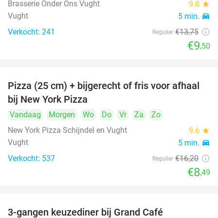
Brasserie Onder Ons Vught
9.8
star
Vught
5 min.
directions_car
Verkocht: 241
€13
,75
Regulier
€9
,50
Pizza (25 cm) + bijgerecht of fris voor afhaal
48%
bij New York Pizza
Vandaag
Morgen
Wo
Do
Vr
Za
Zo
New York Pizza Schijndel en Vught
9.6
star
Vught
5 min.
directions_car
Verkocht: 537
€16
,20
Regulier
€8
,49
3-gangen keuzediner bij Grand Café
26%