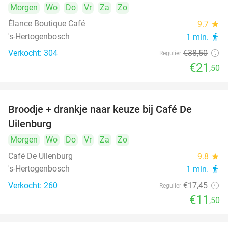
Morgen
Wo
Do
Vr
Za
Zo
Élance Boutique Café
9.7
star
's-Hertogenbosch
1 min.
directions_walk
Verkocht: 304
€38
,50
Regulier
€21
,50
Broodje + drankje naar keuze bij Café De
34%
Uilenburg
Morgen
Wo
Do
Vr
Za
Zo
Café De Uilenburg
9.8
star
's-Hertogenbosch
1 min.
directions_walk
Verkocht: 260
€17
,45
Regulier
€11
,50