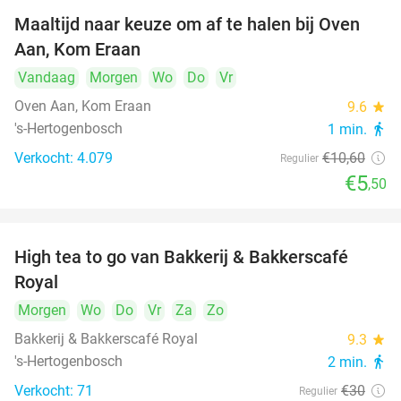
Maaltijd naar keuze om af te halen bij Oven
48%
Aan, Kom Eraan
Vandaag
Morgen
Wo
Do
Vr
Oven Aan, Kom Eraan
9.6
star
's-Hertogenbosch
1 min.
directions_walk
Verkocht: 4.079
€10
,60
Regulier
€5
,50
High tea to go van Bakkerij & Bakkerscafé
40%
Royal
Morgen
Wo
Do
Vr
Za
Zo
Bakkerij & Bakkerscafé Royal
9.3
star
's-Hertogenbosch
2 min.
directions_walk
Verkocht: 71
€30
Regulier