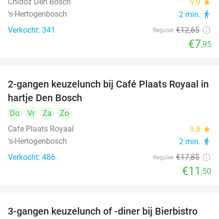
Chidóz Den Bosch
9.9
star
's-Hertogenbosch
2 min.
directions_walk
Verkocht: 341
€12
,65
Regulier
€7
,95
2-gangen keuzelunch bij Café Plaats Royaal in
36%
hartje Den Bosch
Do
Vr
Za
Zo
Cafe Plaats Royaal
9.8
star
's-Hertogenbosch
2 min.
directions_walk
Verkocht: 486
€17
,85
Regulier
€11
,50
3-gangen keuzelunch of -diner bij Bierbistro
41%