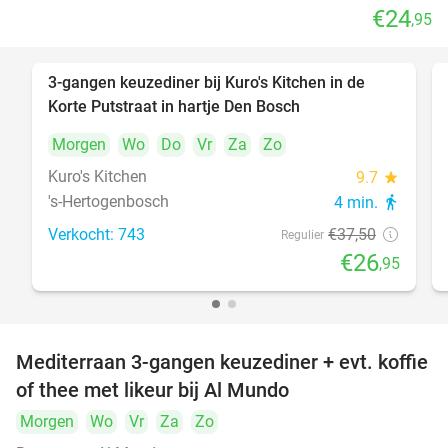
€24
,95
3-gangen keuzediner bij Kuro's Kitchen in de
28%
Korte Putstraat in hartje Den Bosch
Morgen
Wo
Do
Vr
Za
Zo
Kuro's Kitchen
9.7
star
's-Hertogenbosch
4 min.
directions_walk
Verkocht: 743
€37
,50
Regulier
€26
,95
Mediterraan 3-gangen keuzediner + evt. koffie
27%
of thee met likeur bij Al Mundo
Morgen
Wo
Vr
Za
Zo