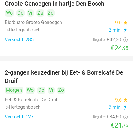
Groote Genoegen in hartje Den Bosch
Wo
Do
Vr
Za
Zo
Bierbistro Groote Genoegen
9.0
star
's-Hertogenbosch
2 min.
directions_walk
Verkocht: 285
€42
,30
Regulier
€24
,95
2-gangen keuzediner bij Eet- & Borrelcafé De
37%
Druif
Morgen
Wo
Do
Vr
Zo
Eet- & Borrelcafé De Druif
9.6
star
's-Hertogenbosch
2 min.
directions_walk
Verkocht: 127
€34
,60
Regulier
€21
,75