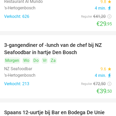
Restaurant Al Mundo
9.8
star
's-Hertogenbosch
4 min.
directions_walk
Verkocht: 626
€41
,20
Regulier
€29
,95
3-gangendiner of -lunch van de chef bij NZ
46%
Seafoodbar in hartje Den Bosch
Morgen
Wo
Do
Vr
Za
NZ Seafoodbar
9.6
star
's-Hertogenbosch
4 min.
directions_walk
Verkocht: 213
€72
,50
Regulier
€39
,50
Spaans 12-uurtje bij Bar en Bodega De Unie
42%