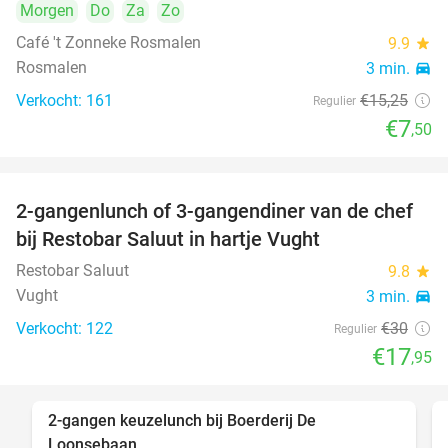
Morgen
Do
Za
Zo
Café 't Zonneke Rosmalen
9.9
star
Rosmalen
3 min.
directions_car
Verkocht: 161
€15
,25
Regulier
€7
,50
2-gangenlunch of 3-gangendiner van de chef
40%
bij Restobar Saluut in hartje Vught
Restobar Saluut
9.8
star
Vught
3 min.
directions_car
Verkocht: 122
€30
Regulier
€17
,95
2-gangen keuzelunch bij Boerderij De
30%
Loonsebaan