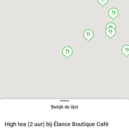
food
food
food
food
foo
food
Bekijk de lijst
High tea (2 uur) bij Élance Boutique Café
44%