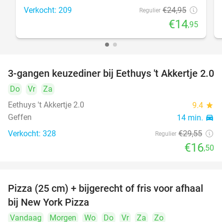
Verkocht: 209
€24
,95
Regulier
€14
,95
3-gangen keuzediner bij Eethuys 't Akkertje 2.0
44%
Do
Vr
Za
Eethuys 't Akkertje 2.0
9.4
star
Geffen
14 min.
directions_car
Verkocht: 328
€29
,55
Regulier
€16
,50
Pizza (25 cm) + bijgerecht of fris voor afhaal
48%
bij New York Pizza
Vandaag
Morgen
Wo
Do
Vr
Za
Zo