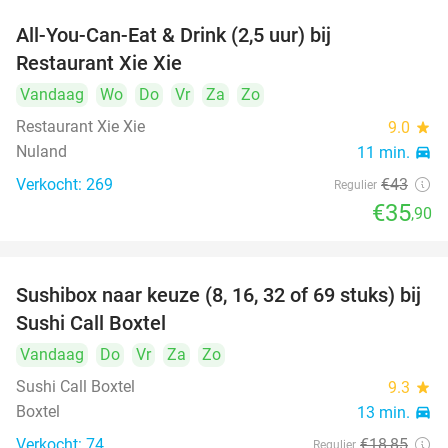
All-You-Can-Eat & Drink (2,5 uur) bij
17%
Restaurant Xie Xie
Vandaag
Wo
Do
Vr
Za
Zo
Restaurant Xie Xie
9.0
star
Nuland
11 min.
directions_car
Verkocht: 269
€43
Regulier
€35
,90
Sushibox naar keuze (8, 16, 32 of 69 stuks) bij
53%
Sushi Call Boxtel
Vandaag
Do
Vr
Za
Zo
Sushi Call Boxtel
9.3
star
Boxtel
13 min.
directions_car
Verkocht: 74
€18
,85
Regulier