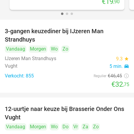
€19
,90
3-gangen keuzediner bij IJzeren Man
29%
Strandhuys
Vandaag
Morgen
Wo
Zo
IJzeren Man Strandhuys
9.3
star
Vught
5 min.
directions_car
Verkocht: 855
€46
,45
Regulier
€32
,75
12-uurtje naar keuze bij Brasserie Onder Ons
31%
Vught
Vandaag
Morgen
Wo
Do
Vr
Za
Zo