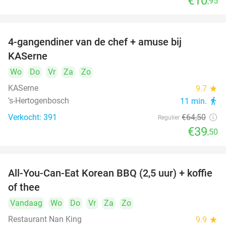
€10
,95
4-gangendiner van de chef + amuse bij
39%
KASerne
Wo
Do
Vr
Za
Zo
KASerne
9.7
star
's-Hertogenbosch
11 min.
directions_walk
Verkocht: 391
€64
,50
Regulier
€39
,50
All-You-Can-Eat Korean BBQ (2,5 uur) + koffie
26%
of thee
Vandaag
Wo
Do
Vr
Za
Zo
Restaurant Nan King
9.9
star