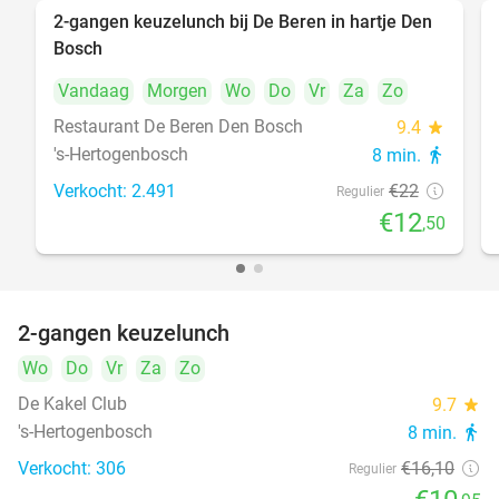
2-gangen keuzelunch bij De Beren in hartje Den
43%
Bosch
Vandaag
Morgen
Wo
Do
Vr
Za
Zo
Restaurant De Beren Den Bosch
9.4
star
's-Hertogenbosch
8 min.
directions_walk
Verkocht: 2.491
€22
Regulier
€12
,50
2-gangen keuzelunch
32%
Wo
Do
Vr
Za
Zo
De Kakel Club
9.7
star
's-Hertogenbosch
8 min.
directions_walk
Verkocht: 306
€16
,10
Regulier