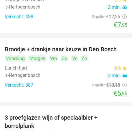
's-Hertogenbosch
2 min.
directions_car
Verkocht: 438
€12
,25
Regulier
€7
,95
Broodje + drankje naar keuze in Den Bosch
41%
Vandaag
Morgen
Wo
Do
Vr
Za
Lunch-hart
9.6
star
's-Hertogenbosch
3 min.
directions_car
Verkocht: 387
€10
,15
Regulier
€5
,95
3 proefglazen wijn of speciaalbier +
51%
borrelplank