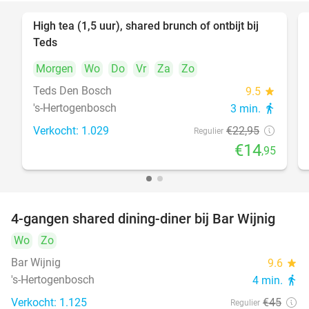
High tea (1,5 uur), shared brunch of ontbijt bij
35%
Teds
Morgen
Wo
Do
Vr
Za
Zo
Teds Den Bosch
9.5
star
's-Hertogenbosch
3 min.
directions_walk
Verkocht: 1.029
€22
,95
Regulier
€14
,95
4-gangen shared dining-diner bij Bar Wijnig
45%
Wo
Zo
Bar Wijnig
9.6
star
's-Hertogenbosch
4 min.
directions_walk
Verkocht: 1.125
€45
Regulier