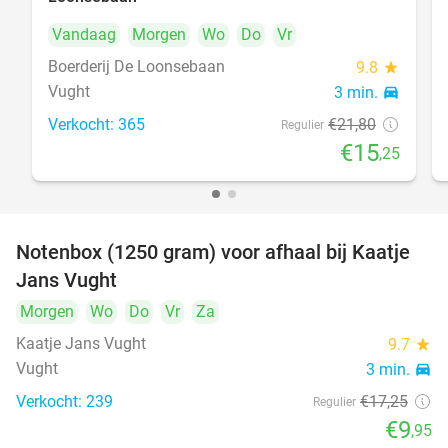
Vandaag
Morgen
Wo
Do
Vr
Boerderij De Loonsebaan
9.8
star
Vught
3 min.
directions_car
Verkocht: 365
€21
,80
Regulier
€15
,25
Notenbox (1250 gram) voor afhaal bij Kaatje
42%
Jans Vught
Morgen
Wo
Do
Vr
Za
Kaatje Jans Vught
9.7
star
Vught
3 min.
directions_car
Verkocht: 239
€17
,25
Regulier
€9
,95