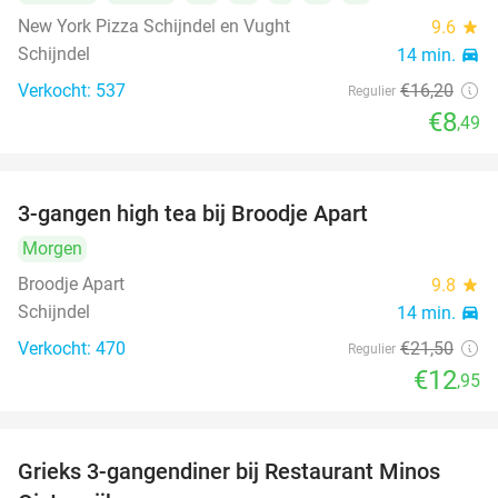
New York Pizza Schijndel en Vught
9.6
star
Schijndel
14 min.
directions_car
Verkocht: 537
€16
,20
Regulier
€8
,49
3-gangen high tea bij Broodje Apart
40%
Morgen
Broodje Apart
9.8
star
Schijndel
14 min.
directions_car
Verkocht: 470
€21
,50
Regulier
€12
,95
Grieks 3-gangendiner bij Restaurant Minos
30%