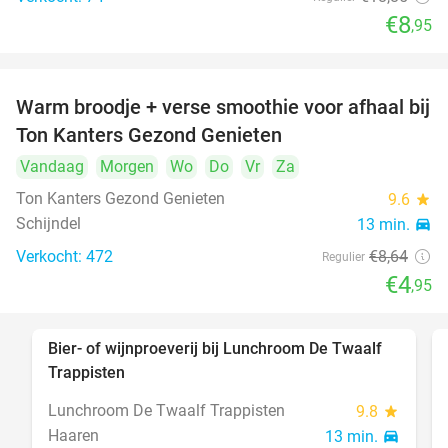
€8
,95
Warm broodje + verse smoothie voor afhaal bij
43%
Ton Kanters Gezond Genieten
Vandaag
Morgen
Wo
Do
Vr
Za
Ton Kanters Gezond Genieten
9.6
star
Schijndel
13 min.
directions_car
Verkocht: 472
€8
,64
Regulier
€4
,95
Bier- of wijnproeverij bij Lunchroom De Twaalf
40%
Trappisten
Lunchroom De Twaalf Trappisten
9.8
star
Haaren
13 min.
directions_car