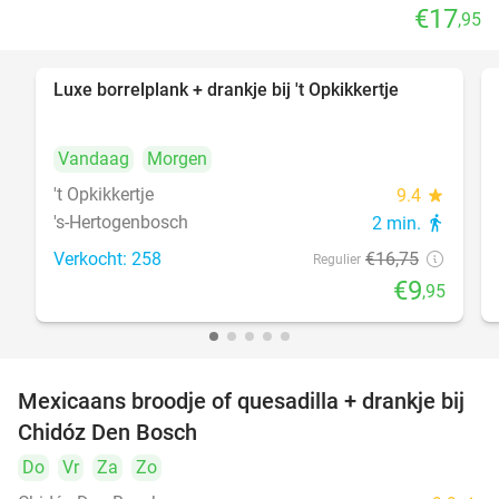
€17
,95
Luxe borrelplank + drankje bij 't Opkikkertje
41%
Vandaag
Morgen
't Opkikkertje
9.4
star
's-Hertogenbosch
2 min.
directions_walk
Verkocht: 258
€16
,75
Regulier
€9
,95
Mexicaans broodje of quesadilla + drankje bij
37%
Chidóz Den Bosch
Do
Vr
Za
Zo