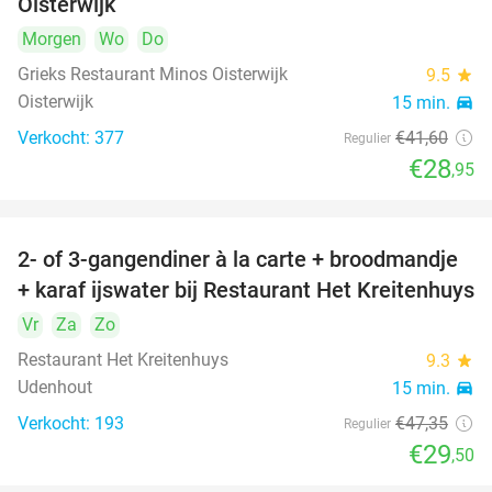
Oisterwijk
Morgen
Wo
Do
Grieks Restaurant Minos Oisterwijk
9.5
star
Oisterwijk
15 min.
directions_car
Verkocht: 377
€41
,60
Regulier
€28
,95
2- of 3-gangendiner à la carte + broodmandje
38%
+ karaf ijswater bij Restaurant Het Kreitenhuys
Vr
Za
Zo
Restaurant Het Kreitenhuys
9.3
star
Udenhout
15 min.
directions_car
Verkocht: 193
€47
,35
Regulier
€29
,50