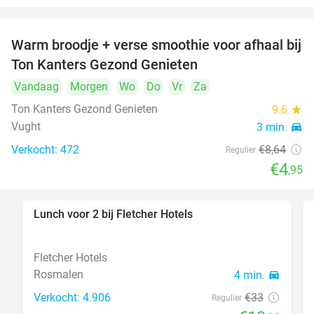
Warm broodje + verse smoothie voor afhaal bij
43%
Ton Kanters Gezond Genieten
Vandaag
Morgen
Wo
Do
Vr
Za
Ton Kanters Gezond Genieten
9.6
star
Vught
3 min.
directions_car
Verkocht: 472
€8
,64
Regulier
€4
,95
Lunch voor 2 bij Fletcher Hotels
40%
Fletcher Hotels
Rosmalen
4 min.
directions_car
Verkocht: 4.906
€33
Regulier