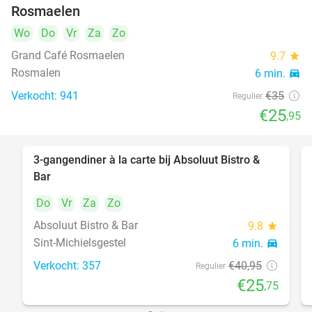
Rosmaelen
Wo
Do
Vr
Za
Zo
Grand Café Rosmaelen
9.7
star
Rosmalen
6 min.
directions_car
Verkocht: 941
€35
Regulier
€25
,95
3-gangendiner à la carte bij Absoluut Bistro &
37%
Bar
Do
Vr
Za
Zo
Absoluut Bistro & Bar
9.8
star
Sint-Michielsgestel
6 min.
directions_car
Verkocht: 357
€40
,95
Regulier
€25
,75