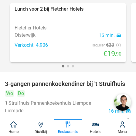
Lunch voor 2 bij Fletcher Hotels
40%
Fletcher Hotels
Oisterwijk
16 min.
directions_car
Verkocht: 4.906
€33
Regulier
€19
,90
3-gangen pannenkoekendiner bij 't Struifhuis
43%
Wo
Do
't Struifhuis Pannenkoekenhuis Liempde
9.4
star
Liempde
16 min.
directions_car
Verkocht: 820
€27
,95
Regulier
€15
,95
Home
Dichtbij
Restaurants
Hotels
Menu