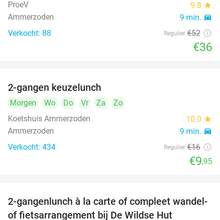
ProeV
9.8
star
Ammerzoden
9 min.
directions_car
Verkocht: 88
€52
Regulier
€36
2-gangen keuzelunch
38%
Morgen
Wo
Do
Vr
Za
Zo
Koetshuis Ammerzoden
10.0
star
Ammerzoden
9 min.
directions_car
Verkocht: 434
€16
Regulier
€9
,95
2-gangenlunch à la carte of compleet wandel-
34%
of fietsarrangement bij De Wildse Hut