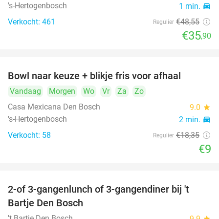
's-Hertogenbosch
1 min.
directions_car
Verkocht: 461
€48
,55
Regulier
€35
,90
Bowl naar keuze + blikje fris voor afhaal
51%
Vandaag
Morgen
Wo
Vr
Za
Zo
Casa Mexicana Den Bosch
9.0
star
's-Hertogenbosch
2 min.
directions_car
Verkocht: 58
€18
,35
Regulier
€9
2-of 3-gangenlunch of 3-gangendiner bij 't
35%
Bartje Den Bosch
't Bartje Den Bosch
9.9
star