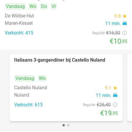
Vandaag
Wo
Do
Vr
De Wildse Hut
9.8
star
Maren-Kessel
11 min.
directions_car
Verkocht: 415
€16
,50
Regulier
€10
,95
Italiaans 3-gangendiner bij Castello Nuland
24%
Vandaag
Wo
Castello Nuland
9.1
star
Nuland
11 min.
directions_car
Verkocht: 615
€26
,40
Regulier
€19
,95