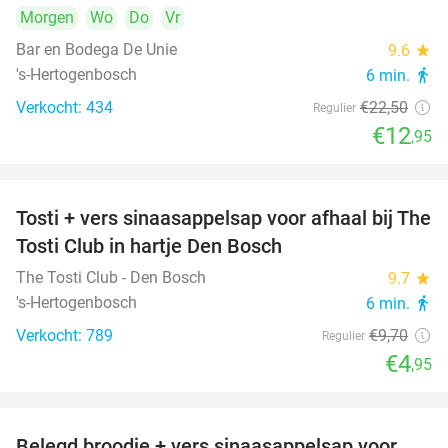
Morgen
Wo
Do
Vr
Bar en Bodega De Unie
9.6
star
's-Hertogenbosch
6 min.
directions_walk
Verkocht: 434
€22
,50
Regulier
€12
,95
Tosti + vers sinaasappelsap voor afhaal bij The
49%
Tosti Club in hartje Den Bosch
The Tosti Club - Den Bosch
9.7
star
's-Hertogenbosch
6 min.
directions_walk
Verkocht: 789
€9
,70
Regulier
€4
,95
Belegd broodje + vers sinaasappelsap voor