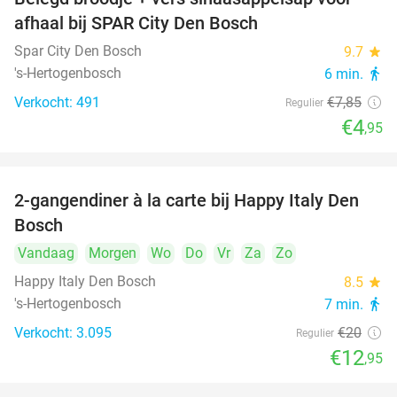
37%
afhaal bij SPAR City Den Bosch
Spar City Den Bosch
9.7
star
's-Hertogenbosch
6 min.
directions_walk
Verkocht: 491
€7
,85
Regulier
€4
,95
2-gangendiner à la carte bij Happy Italy Den
35%
Bosch
Vandaag
Morgen
Wo
Do
Vr
Za
Zo
Happy Italy Den Bosch
8.5
star
's-Hertogenbosch
7 min.
directions_walk
Verkocht: 3.095
€20
Regulier
€12
,95