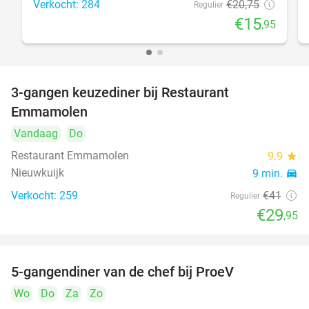
Verkocht: 284
€20
,75
Regulier
€15
,95
3-gangen keuzediner bij Restaurant
27%
Emmamolen
Vandaag
Do
Restaurant Emmamolen
9.9
star
Nieuwkuijk
9 min.
directions_car
Verkocht: 259
€41
Regulier
€29
,95
5-gangendiner van de chef bij ProeV
31%
Wo
Do
Za
Zo