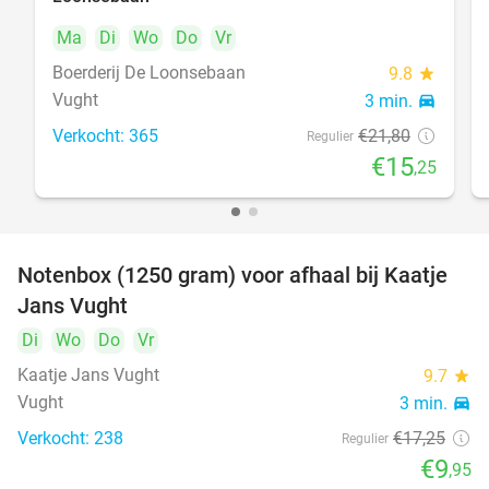
Ma
Di
Wo
Do
Vr
Boerderij De Loonsebaan
9.8
star
Vught
3 min.
directions_car
Verkocht: 365
€21
,80
Regulier
€15
,25
Notenbox (1250 gram) voor afhaal bij Kaatje
42%
Jans Vught
Di
Wo
Do
Vr
Kaatje Jans Vught
9.7
star
Vught
3 min.
directions_car
Verkocht: 238
€17
,25
Regulier
€9
,95