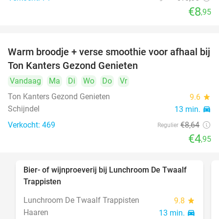
€8
,95
Warm broodje + verse smoothie voor afhaal bij
43%
Ton Kanters Gezond Genieten
Vandaag
Ma
Di
Wo
Do
Vr
Ton Kanters Gezond Genieten
9.6
star
Schijndel
13 min.
directions_car
Verkocht: 469
€8
,64
Regulier
€4
,95
Bier- of wijnproeverij bij Lunchroom De Twaalf
40%
Trappisten
Lunchroom De Twaalf Trappisten
9.8
star
Haaren
13 min.
directions_car