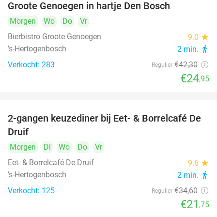
Groote Genoegen in hartje Den Bosch
Morgen
Wo
Do
Vr
Bierbistro Groote Genoegen
9.0
star
's-Hertogenbosch
2 min.
directions_walk
Verkocht: 283
€42
,30
Regulier
€24
,95
2-gangen keuzediner bij Eet- & Borrelcafé De
37%
Druif
Morgen
Di
Wo
Do
Vr
Eet- & Borrelcafé De Druif
9.6
star
's-Hertogenbosch
2 min.
directions_walk
Verkocht: 125
€34
,60
Regulier
€21
,75