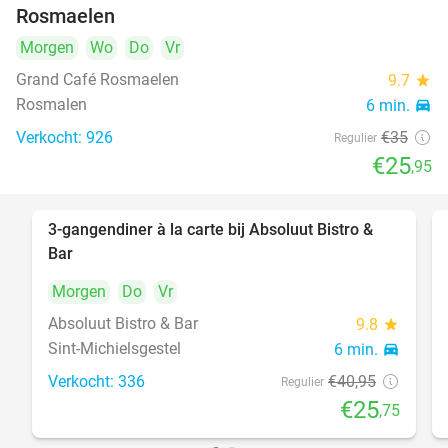
Rosmaelen
Morgen
Wo
Do
Vr
Grand Café Rosmaelen
9.7
star
Rosmalen
6 min.
directions_car
Verkocht: 926
€35
Regulier
€25
,95
3-gangendiner à la carte bij Absoluut Bistro &
37%
Bar
Morgen
Do
Vr
Absoluut Bistro & Bar
9.8
star
Sint-Michielsgestel
6 min.
directions_car
Verkocht: 336
€40
,95
Regulier
€25
,75