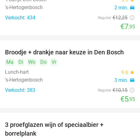
's-Hertogenbosch
2 min.
directions_car
Verkocht: 434
€12
,25
Regulier
€7
,95
Broodje + drankje naar keuze in Den Bosch
41%
Ma
Di
Wo
Do
Vr
Lunch-hart
9.6
star
's-Hertogenbosch
3 min.
directions_car
Verkocht: 383
€10
,15
Regulier
€5
,95
3 proefglazen wijn of speciaalbier +
51%
borrelplank