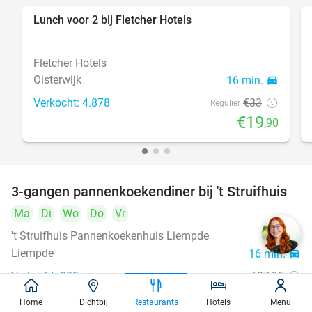
Lunch voor 2 bij Fletcher Hotels
40%
Fletcher Hotels
Oisterwijk
16 min.
directions_car
Verkocht: 4.878
€33
Regulier
€19
,90
3-gangen pannenkoekendiner bij 't Struifhuis
43%
Ma
Di
Wo
Do
Vr
't Struifhuis Pannenkoekenhuis Liempde
9.4
star
Liempde
16 min.
directions_car
Verkocht: 800
€27
,95
Regulier
€15
,95
Home
Dichtbij
Restaurants
Hotels
Menu