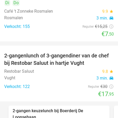
Di
Do
Café 't Zonneke Rosmalen
9.9
star
Rosmalen
3 min.
directions_car
Verkocht: 155
€15
,25
Regulier
€7
,50
2-gangenlunch of 3-gangendiner van de chef
40%
bij Restobar Saluut in hartje Vught
Restobar Saluut
9.8
star
Vught
3 min.
directions_car
Verkocht: 122
€30
Regulier
€17
,95
2-gangen keuzelunch bij Boerderij De
30%
Loonsebaan