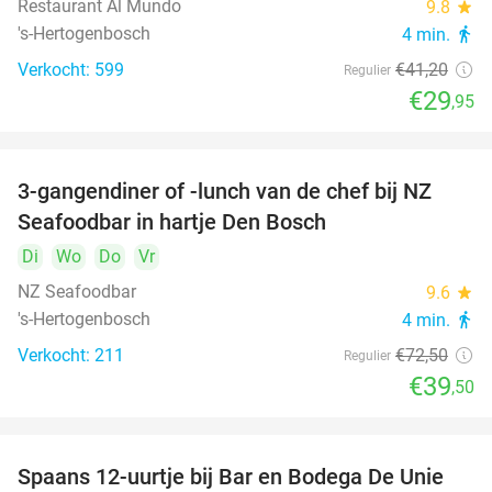
Restaurant Al Mundo
9.8
star
's-Hertogenbosch
4 min.
directions_walk
Verkocht: 599
€41
,20
Regulier
€29
,95
3-gangendiner of -lunch van de chef bij NZ
46%
Seafoodbar in hartje Den Bosch
Di
Wo
Do
Vr
NZ Seafoodbar
9.6
star
's-Hertogenbosch
4 min.
directions_walk
Verkocht: 211
€72
,50
Regulier
€39
,50
Spaans 12-uurtje bij Bar en Bodega De Unie
42%