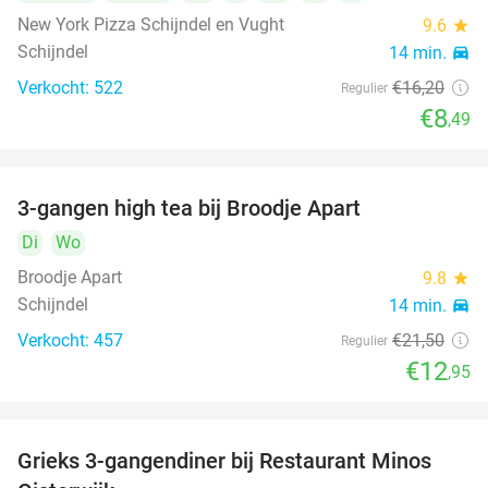
New York Pizza Schijndel en Vught
9.6
star
Schijndel
14 min.
directions_car
Verkocht: 522
€16
,20
Regulier
€8
,49
3-gangen high tea bij Broodje Apart
40%
Di
Wo
Broodje Apart
9.8
star
Schijndel
14 min.
directions_car
Verkocht: 457
€21
,50
Regulier
€12
,95
Grieks 3-gangendiner bij Restaurant Minos
30%