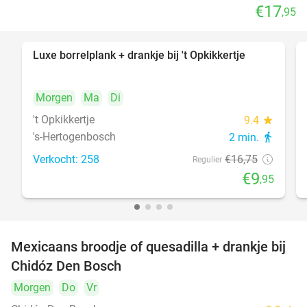
€17
,95
Luxe borrelplank + drankje bij 't Opkikkertje
41%
Morgen
Ma
Di
't Opkikkertje
9.4
star
's-Hertogenbosch
2 min.
directions_walk
Verkocht: 258
€16
,75
Regulier
€9
,95
Mexicaans broodje of quesadilla + drankje bij
37%
Chidóz Den Bosch
Morgen
Do
Vr