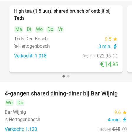
High tea (1,5 uur), shared brunch of ontbijt bij
35%
Teds
Ma
Di
Wo
Do
Vr
Teds Den Bosch
9.5
star
's-Hertogenbosch
3 min.
directions_walk
Verkocht: 1.018
€22
,95
Regulier
€14
,95
4-gangen shared dining-diner bij Bar Wijnig
45%
Wo
Do
Bar Wijnig
9.6
star
's-Hertogenbosch
4 min.
directions_walk
Verkocht: 1.123
€45
Regulier