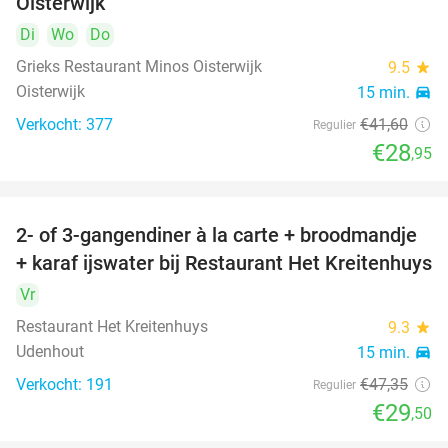
Oisterwijk
Di
Wo
Do
Grieks Restaurant Minos Oisterwijk
9.5
star
Oisterwijk
15 min.
directions_car
Verkocht: 377
€41
,60
Regulier
€28
,95
2- of 3-gangendiner à la carte + broodmandje
38%
+ karaf ijswater bij Restaurant Het Kreitenhuys
Vr
Restaurant Het Kreitenhuys
9.3
star
Udenhout
15 min.
directions_car
Verkocht: 191
€47
,35
Regulier
€29
,50