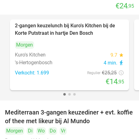
€24
,95
2-gangen keuzelunch bij Kuro's Kitchen bij de
41%
Korte Putstraat in hartje Den Bosch
Morgen
Kuro's Kitchen
9.7
star
's-Hertogenbosch
4 min.
directions_walk
Verkocht: 1.699
€25
,25
Regulier
€14
,95
Mediterraan 3-gangen keuzediner + evt. koffie
27%
of thee met likeur bij Al Mundo
Morgen
Di
Wo
Do
Vr