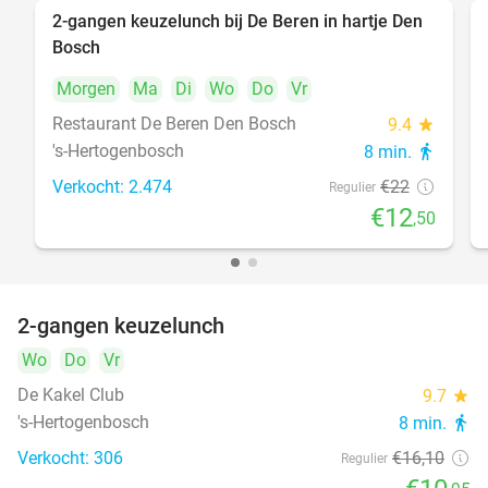
2-gangen keuzelunch bij De Beren in hartje Den
43%
Bosch
Morgen
Ma
Di
Wo
Do
Vr
Restaurant De Beren Den Bosch
9.4
star
's-Hertogenbosch
8 min.
directions_walk
Verkocht: 2.474
€22
Regulier
€12
,50
2-gangen keuzelunch
32%
Wo
Do
Vr
De Kakel Club
9.7
star
's-Hertogenbosch
8 min.
directions_walk
Verkocht: 306
€16
,10
Regulier