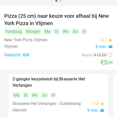
Pizza (25 cm) naar keuze voor afhaal bij New
55%
York Pizza in Vlijmen
Vandaag
Morgen
Ma
Di
Wo
Do
Vr
New York Pizza Vlijmen
8.7
star
Vlijmen
8 min.
directions_car
Verkocht: 408
€13
,20
Regulier
€5
,99
2-gangen keuzelunch bij Brasserie Het
23%
Verlangen
Ma
Di
Wo
Do
Vr
Brasserie Het Verlangen - Guldenberg
9.8
star
Helvoirt
9 min.
directions_car