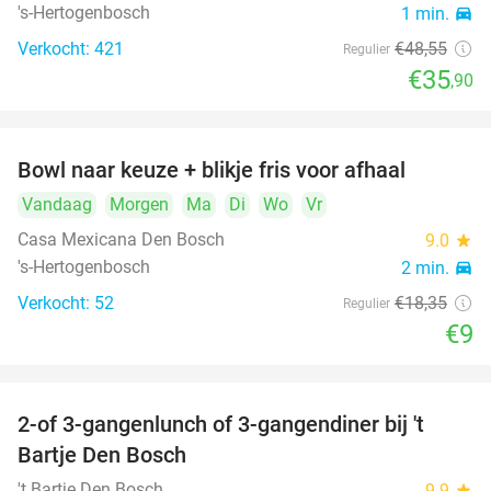
's-Hertogenbosch
1 min.
directions_car
Verkocht: 421
€48
,55
Regulier
€35
,90
Bowl naar keuze + blikje fris voor afhaal
51%
Vandaag
Morgen
Ma
Di
Wo
Vr
Casa Mexicana Den Bosch
9.0
star
's-Hertogenbosch
2 min.
directions_car
Verkocht: 52
€18
,35
Regulier
€9
2-of 3-gangenlunch of 3-gangendiner bij 't
35%
Bartje Den Bosch
't Bartje Den Bosch
9.9
star