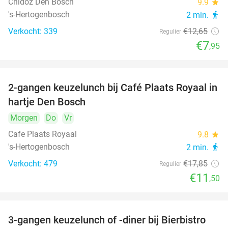
Chidóz Den Bosch
9.9
star
's-Hertogenbosch
2 min.
directions_walk
Verkocht: 339
€12
,65
Regulier
€7
,95
2-gangen keuzelunch bij Café Plaats Royaal in
36%
hartje Den Bosch
Morgen
Do
Vr
Cafe Plaats Royaal
9.8
star
's-Hertogenbosch
2 min.
directions_walk
Verkocht: 479
€17
,85
Regulier
€11
,50
3-gangen keuzelunch of -diner bij Bierbistro
41%