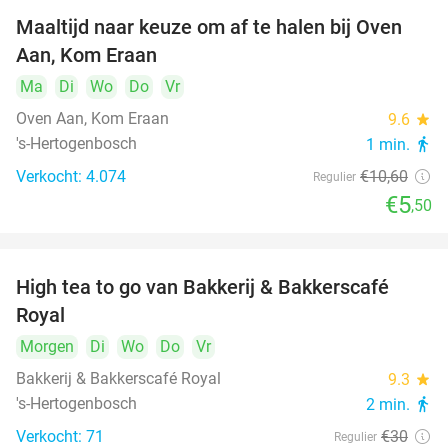
Maaltijd naar keuze om af te halen bij Oven
48%
Aan, Kom Eraan
Ma
Di
Wo
Do
Vr
Oven Aan, Kom Eraan
9.6
star
's-Hertogenbosch
1 min.
directions_walk
Verkocht: 4.074
€10
,60
Regulier
€5
,50
High tea to go van Bakkerij & Bakkerscafé
40%
Royal
Morgen
Di
Wo
Do
Vr
Bakkerij & Bakkerscafé Royal
9.3
star
's-Hertogenbosch
2 min.
directions_walk
Verkocht: 71
€30
Regulier