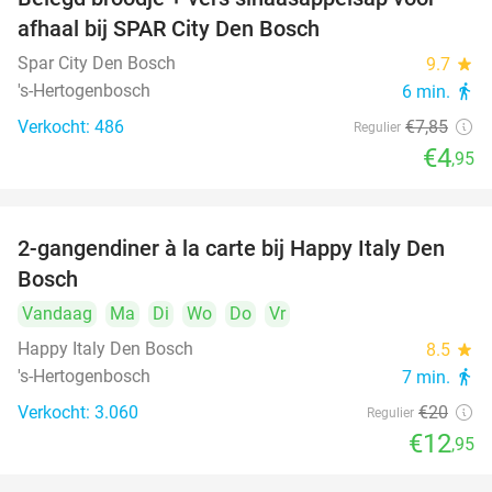
37%
afhaal bij SPAR City Den Bosch
Spar City Den Bosch
9.7
star
's-Hertogenbosch
6 min.
directions_walk
Verkocht: 486
€7
,85
Regulier
€4
,95
2-gangendiner à la carte bij Happy Italy Den
35%
Bosch
Vandaag
Ma
Di
Wo
Do
Vr
Happy Italy Den Bosch
8.5
star
's-Hertogenbosch
7 min.
directions_walk
Verkocht: 3.060
€20
Regulier
€12
,95