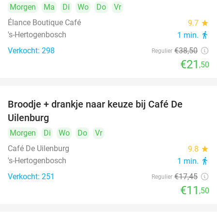
Morgen
Ma
Di
Wo
Do
Vr
Élance Boutique Café
9.7
star
's-Hertogenbosch
1 min.
directions_walk
Verkocht: 298
€38
,50
Regulier
€21
,50
Broodje + drankje naar keuze bij Café De
34%
Uilenburg
Morgen
Di
Wo
Do
Vr
Café De Uilenburg
9.8
star
's-Hertogenbosch
1 min.
directions_walk
Verkocht: 251
€17
,45
Regulier
€11
,50