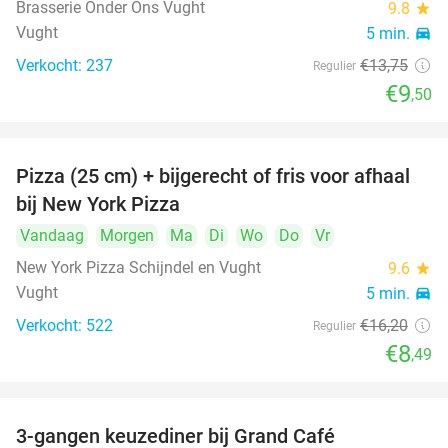
Brasserie Onder Ons Vught
9.8
star
Vught
5 min.
directions_car
Verkocht: 237
€13
,75
Regulier
€9
,50
Pizza (25 cm) + bijgerecht of fris voor afhaal
48%
bij New York Pizza
Vandaag
Morgen
Ma
Di
Wo
Do
Vr
New York Pizza Schijndel en Vught
9.6
star
Vught
5 min.
directions_car
Verkocht: 522
€16
,20
Regulier
€8
,49
3-gangen keuzediner bij Grand Café
26%