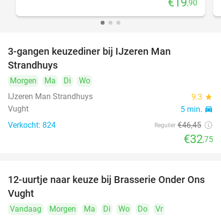
€19
,90
3-gangen keuzediner bij IJzeren Man
29%
Strandhuys
Morgen
Ma
Di
Wo
IJzeren Man Strandhuys
9.3
star
Vught
5 min.
directions_car
Verkocht: 824
€46
,45
Regulier
€32
,75
12-uurtje naar keuze bij Brasserie Onder Ons
31%
Vught
Vandaag
Morgen
Ma
Di
Wo
Do
Vr