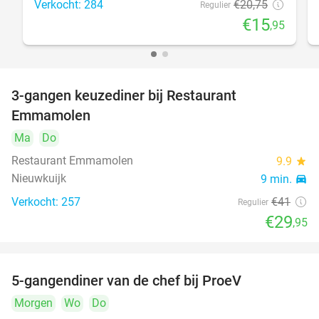
Verkocht: 284
€20
,75
Regulier
€15
,95
3-gangen keuzediner bij Restaurant
27%
Emmamolen
Ma
Do
Restaurant Emmamolen
9.9
star
Nieuwkuijk
9 min.
directions_car
Verkocht: 257
€41
Regulier
€29
,95
5-gangendiner van de chef bij ProeV
31%
Morgen
Wo
Do