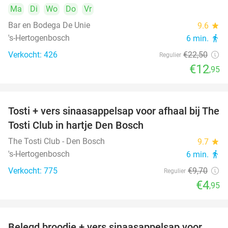
Ma
Di
Wo
Do
Vr
Bar en Bodega De Unie
9.6
star
's-Hertogenbosch
6 min.
directions_walk
Verkocht: 426
€22
,50
Regulier
€12
,95
Tosti + vers sinaasappelsap voor afhaal bij The
49%
Tosti Club in hartje Den Bosch
The Tosti Club - Den Bosch
9.7
star
's-Hertogenbosch
6 min.
directions_walk
Verkocht: 775
€9
,70
Regulier
€4
,95
Belegd broodje + vers sinaasappelsap voor