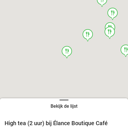
food
food
food
food
foo
food
Bekijk de lijst
High tea (2 uur) bij Élance Boutique Café
44%