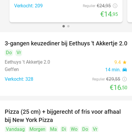
Verkocht: 209
€24
,95
Regulier
€14
,95
3-gangen keuzediner bij Eethuys 't Akkertje 2.0
44%
Do
Vr
Eethuys 't Akkertje 2.0
9.4
star
Geffen
14 min.
directions_car
Verkocht: 328
€29
,55
Regulier
€16
,50
Pizza (25 cm) + bijgerecht of fris voor afhaal
48%
bij New York Pizza
Vandaag
Morgen
Ma
Di
Wo
Do
Vr