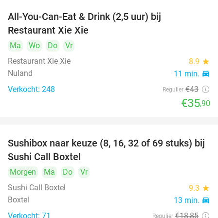
All-You-Can-Eat & Drink (2,5 uur) bij
17%
Restaurant Xie Xie
Ma
Wo
Do
Vr
Restaurant Xie Xie
8.9
star
Nuland
11 min.
directions_car
Verkocht: 248
€43
Regulier
€35
,90
Sushibox naar keuze (8, 16, 32 of 69 stuks) bij
53%
Sushi Call Boxtel
Morgen
Ma
Do
Vr
Sushi Call Boxtel
9.3
star
Boxtel
13 min.
directions_car
Verkocht: 71
€18
,85
Regulier