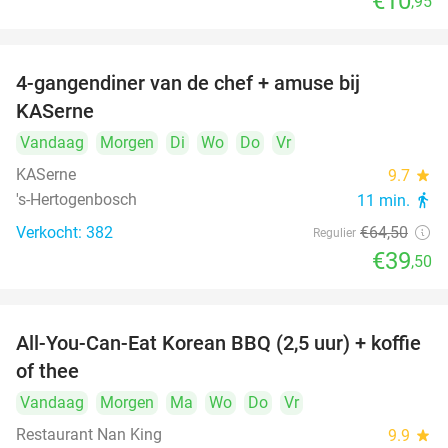
€10
,95
4-gangendiner van de chef + amuse bij
39%
KASerne
Vandaag
Morgen
Di
Wo
Do
Vr
KASerne
9.7
star
's-Hertogenbosch
11 min.
directions_walk
Verkocht: 382
€64
,50
Regulier
€39
,50
All-You-Can-Eat Korean BBQ (2,5 uur) + koffie
26%
of thee
Vandaag
Morgen
Ma
Wo
Do
Vr
Restaurant Nan King
9.9
star