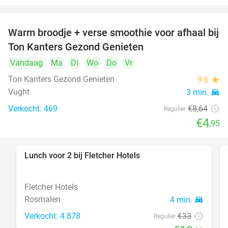
Warm broodje + verse smoothie voor afhaal bij
43%
Ton Kanters Gezond Genieten
Vandaag
Ma
Di
Wo
Do
Vr
Ton Kanters Gezond Genieten
9.6
star
Vught
3 min.
directions_car
Verkocht: 469
€8
,64
Regulier
€4
,95
Lunch voor 2 bij Fletcher Hotels
40%
Fletcher Hotels
Rosmalen
4 min.
directions_car
Verkocht: 4.878
€33
Regulier