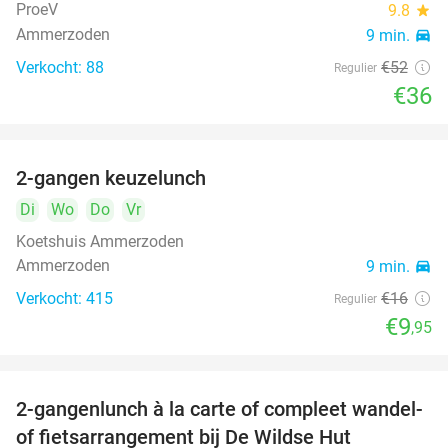
ProeV
9.8
star
Ammerzoden
9 min.
directions_car
Verkocht: 88
€52
Regulier
€36
2-gangen keuzelunch
38%
Di
Wo
Do
Vr
Koetshuis Ammerzoden
Ammerzoden
9 min.
directions_car
Verkocht: 415
€16
Regulier
€9
,95
2-gangenlunch à la carte of compleet wandel-
34%
of fietsarrangement bij De Wildse Hut