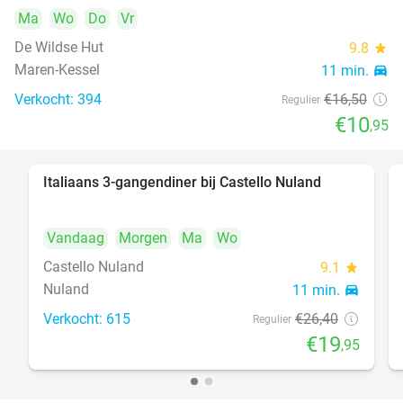
Ma
Wo
Do
Vr
De Wildse Hut
9.8
star
Maren-Kessel
11 min.
directions_car
Verkocht: 394
€16
,50
Regulier
€10
,95
Italiaans 3-gangendiner bij Castello Nuland
24%
Vandaag
Morgen
Ma
Wo
Castello Nuland
9.1
star
Nuland
11 min.
directions_car
Verkocht: 615
€26
,40
Regulier
€19
,95