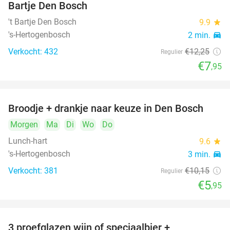
Bartje Den Bosch
't Bartje Den Bosch
9.9
star
's-Hertogenbosch
2 min.
directions_car
Verkocht: 432
€12
,25
Regulier
€7
,95
Broodje + drankje naar keuze in Den Bosch
41%
Morgen
Ma
Di
Wo
Do
Lunch-hart
9.6
star
's-Hertogenbosch
3 min.
directions_car
Verkocht: 381
€10
,15
Regulier
€5
,95
3 proefglazen wijn of speciaalbier +