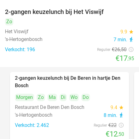
2-gangen keuzelunch bij Het Viswijf
32%
Zo
Het Viswijf
9.9
star
's-Hertogenbosch
7 min.
directions_walk
Verkocht: 196
€26
,50
Regulier
€17
,95
2-gangen keuzelunch bij De Beren in hartje Den
43%
Bosch
Morgen
Zo
Ma
Di
Wo
Do
Restaurant De Beren Den Bosch
9.4
star
's-Hertogenbosch
8 min.
directions_walk
Verkocht: 2.462
€22
Regulier
€12
,50