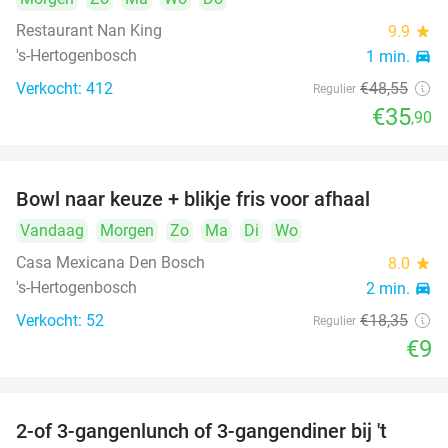
Restaurant Nan King
9.9
star
's-Hertogenbosch
1 min.
directions_car
Verkocht: 412
€48
,55
Regulier
€35
,90
Bowl naar keuze + blikje fris voor afhaal
51%
Vandaag
Morgen
Zo
Ma
Di
Wo
Casa Mexicana Den Bosch
8.0
star
's-Hertogenbosch
2 min.
directions_car
Verkocht: 52
€18
,35
Regulier
€9
2-of 3-gangenlunch of 3-gangendiner bij 't
35%