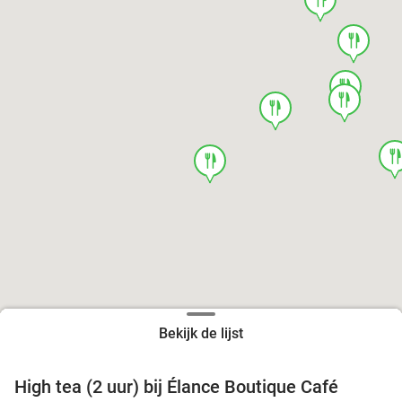
food
food
food
food
foo
food
Bekijk de lijst
High tea (2 uur) bij Élance Boutique Café
44%