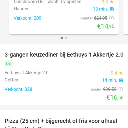
Lunchroom De Twaalf Trappisten
9.8
star
Haaren
13 min.
directions_car
Verkocht: 209
€24
,95
Regulier
€14
,95
3-gangen keuzediner bij Eethuys 't Akkertje 2.0
44%
Do
Eethuys 't Akkertje 2.0
9.4
star
Geffen
14 min.
directions_car
Verkocht: 328
€29
,55
Regulier
€16
,50
Pizza (25 cm) + bijgerecht of fris voor afhaal
48%