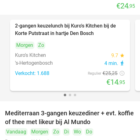
€24
,95
2-gangen keuzelunch bij Kuro's Kitchen bij de
41%
Korte Putstraat in hartje Den Bosch
Morgen
Zo
Kuro's Kitchen
9.7
star
's-Hertogenbosch
4 min.
directions_walk
Verkocht: 1.688
€25
,25
Regulier
€14
,95
Mediterraan 3-gangen keuzediner + evt. koffie
27%
of thee met likeur bij Al Mundo
Vandaag
Morgen
Zo
Di
Wo
Do