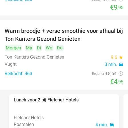
€9
,95
Warm broodje + verse smoothie voor afhaal bij
43%
Ton Kanters Gezond Genieten
Morgen
Ma
Di
Wo
Do
Ton Kanters Gezond Genieten
9.6
star
Vught
3 min.
directions_car
Verkocht: 463
€8
,64
Regulier
€4
,95
Lunch voor 2 bij Fletcher Hotels
40%
Fletcher Hotels
Rosmalen
4 min.
directions_car