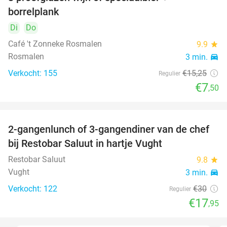
51%
borrelplank
Di
Do
Café 't Zonneke Rosmalen
9.9
star
Rosmalen
3 min.
directions_car
Verkocht: 155
€15
,25
Regulier
€7
,50
2-gangenlunch of 3-gangendiner van de chef
40%
bij Restobar Saluut in hartje Vught
Restobar Saluut
9.8
star
Vught
3 min.
directions_car
Verkocht: 122
€30
Regulier
€17
,95