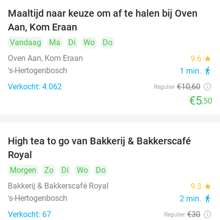
Maaltijd naar keuze om af te halen bij Oven
48%
Aan, Kom Eraan
Vandaag
Ma
Di
Wo
Do
Oven Aan, Kom Eraan
9.6
star
's-Hertogenbosch
1 min.
directions_walk
Verkocht: 4.062
€10
,60
Regulier
€5
,50
High tea to go van Bakkerij & Bakkerscafé
40%
Royal
Morgen
Zo
Di
Wo
Do
Bakkerij & Bakkerscafé Royal
9.3
star
's-Hertogenbosch
2 min.
directions_walk
Verkocht: 67
€30
Regulier