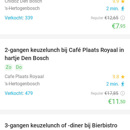
Chidóz Den Bosch
9.9
star
's-Hertogenbosch
2 min.
directions_walk
Verkocht: 339
€12
,65
Regulier
€7
,95
2-gangen keuzelunch bij Café Plaats Royaal in
36%
hartje Den Bosch
Zo
Do
Cafe Plaats Royaal
9.8
star
's-Hertogenbosch
2 min.
directions_walk
Verkocht: 479
€17
,85
Regulier
€11
,50
3-gangen keuzelunch of -diner bij Bierbistro
41%