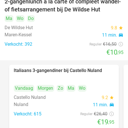
2-gangenlunch à la carte of compleet wandel-
34%
of fietsarrangement bij De Wildse Hut
Ma
Wo
Do
De Wildse Hut
9.8
star
Maren-Kessel
11 min.
directions_car
Verkocht: 392
€16
,50
Regulier
€10
,95
Italiaans 3-gangendiner bij Castello Nuland
24%
Vandaag
Morgen
Zo
Ma
Wo
Castello Nuland
9.2
star
Nuland
11 min.
directions_car
Verkocht: 615
€26
,40
Regulier
€19
,95