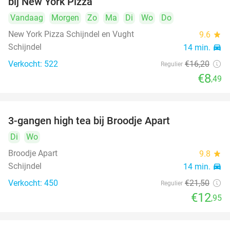
bij New York Pizza
Vandaag
Morgen
Zo
Ma
Di
Wo
Do
New York Pizza Schijndel en Vught
9.6
star
Schijndel
14 min.
directions_car
Verkocht: 522
€16
,20
Regulier
€8
,49
3-gangen high tea bij Broodje Apart
40%
Di
Wo
Broodje Apart
9.8
star
Schijndel
14 min.
directions_car
Verkocht: 450
€21
,50
Regulier
€12
,95