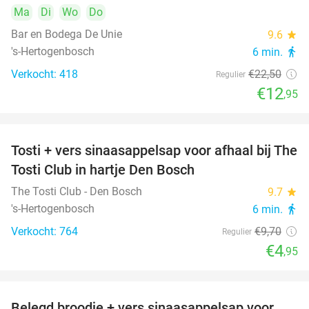
Ma
Di
Wo
Do
Bar en Bodega De Unie
9.6
star
's-Hertogenbosch
6 min.
directions_walk
Verkocht: 418
€22
,50
Regulier
€12
,95
Tosti + vers sinaasappelsap voor afhaal bij The
49%
Tosti Club in hartje Den Bosch
The Tosti Club - Den Bosch
9.7
star
's-Hertogenbosch
6 min.
directions_walk
Verkocht: 764
€9
,70
Regulier
€4
,95
Belegd broodje + vers sinaasappelsap voor