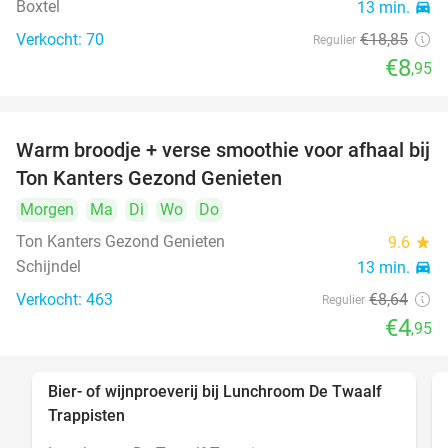
Boxtel
13 min.
directions_car
Verkocht: 70
€18
,85
Regulier
€8
,95
Warm broodje + verse smoothie voor afhaal bij
43%
Ton Kanters Gezond Genieten
Morgen
Ma
Di
Wo
Do
Ton Kanters Gezond Genieten
9.6
star
Schijndel
13 min.
directions_car
Verkocht: 463
€8
,64
Regulier
€4
,95
Bier- of wijnproeverij bij Lunchroom De Twaalf
40%
Trappisten