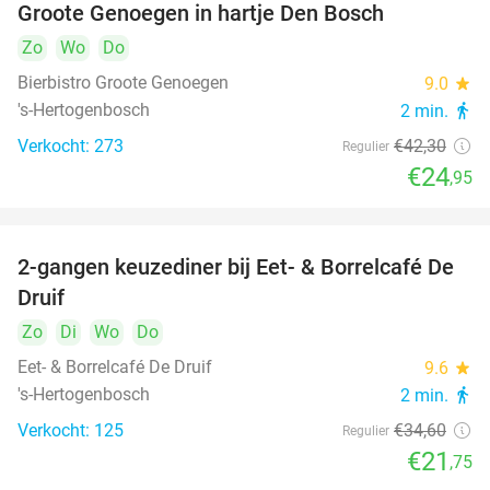
Groote Genoegen in hartje Den Bosch
Zo
Wo
Do
Bierbistro Groote Genoegen
9.0
star
's-Hertogenbosch
2 min.
directions_walk
Verkocht: 273
€42
,30
Regulier
€24
,95
2-gangen keuzediner bij Eet- & Borrelcafé De
37%
Druif
Zo
Di
Wo
Do
Eet- & Borrelcafé De Druif
9.6
star
's-Hertogenbosch
2 min.
directions_walk
Verkocht: 125
€34
,60
Regulier
€21
,75