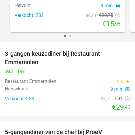
Helvoirt
9 min.
directions_car
Verkocht: 282
€20
,75
Regulier
€15
,95
3-gangen keuzediner bij Restaurant
27%
Emmamolen
Ma
Do
Restaurant Emmamolen
9.9
star
Nieuwkuijk
9 min.
directions_car
Verkocht: 253
€41
Regulier
€29
,95
5-gangendiner van de chef bij ProeV
31%