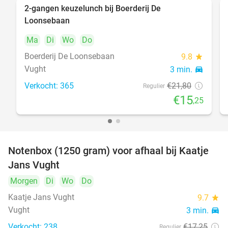
2-gangen keuzelunch bij Boerderij De
30%
Loonsebaan
Ma
Di
Wo
Do
Boerderij De Loonsebaan
9.8
star
Vught
3 min.
directions_car
Verkocht: 365
€21
,80
Regulier
€15
,25
Notenbox (1250 gram) voor afhaal bij Kaatje
42%
Jans Vught
Morgen
Di
Wo
Do
Kaatje Jans Vught
9.7
star
Vught
3 min.
directions_car
Verkocht: 238
€17
,25
Regulier