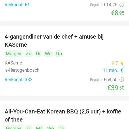
Verkocht: 61
€14
,25
Regulier
€8
,95
4-gangendiner van de chef + amuse bij
39%
KASerne
Morgen
Zo
Di
Wo
Do
KASerne
9.7
star
's-Hertogenbosch
11 min.
directions_walk
Verkocht: 382
€64
,50
Regulier
€39
,50
All-You-Can-Eat Korean BBQ (2,5 uur) + koffie
26%
of thee
Morgen
Zo
Ma
Wo
Do