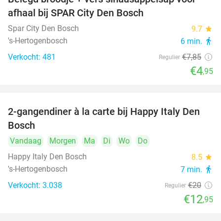
37%
afhaal bij SPAR City Den Bosch
Spar City Den Bosch
9.7
star
's-Hertogenbosch
6 min.
directions_walk
Verkocht: 481
€7
,85
Regulier
€4
,95
2-gangendiner à la carte bij Happy Italy Den
35%
Bosch
Vandaag
Morgen
Ma
Di
Wo
Do
Happy Italy Den Bosch
8.5
star
's-Hertogenbosch
7 min.
directions_walk
Verkocht: 3.038
€20
Regulier
€12
,95