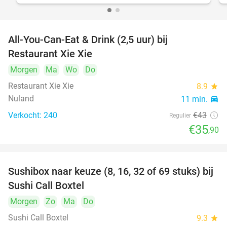
All-You-Can-Eat & Drink (2,5 uur) bij
17%
Restaurant Xie Xie
Morgen
Ma
Wo
Do
Restaurant Xie Xie
8.9
star
Nuland
11 min.
directions_car
Verkocht: 240
€43
Regulier
€35
,90
Sushibox naar keuze (8, 16, 32 of 69 stuks) bij
53%
Sushi Call Boxtel
Morgen
Zo
Ma
Do
Sushi Call Boxtel
9.3
star