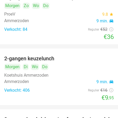
Morgen
Zo
Wo
Do
ProeV
9.8
star
Ammerzoden
9 min.
directions_car
Verkocht: 84
€52
Regulier
€36
2-gangen keuzelunch
38%
Morgen
Di
Wo
Do
Koetshuis Ammerzoden
Ammerzoden
9 min.
directions_car
Verkocht: 406
€16
Regulier
€9
,95