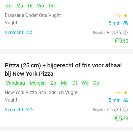
Zo
Ma
Di
Wo
Do
Brasserie Onder Ons Vught
9.8
star
Vught
5 min.
directions_car
Verkocht: 235
€13
,75
Regulier
€9
,50
Pizza (25 cm) + bijgerecht of fris voor afhaal
48%
bij New York Pizza
Vandaag
Morgen
Zo
Ma
Di
Wo
Do
New York Pizza Schijndel en Vught
9.6
star
Vught
5 min.
directions_car
Verkocht: 522
€16
,20
Regulier
€8
,49