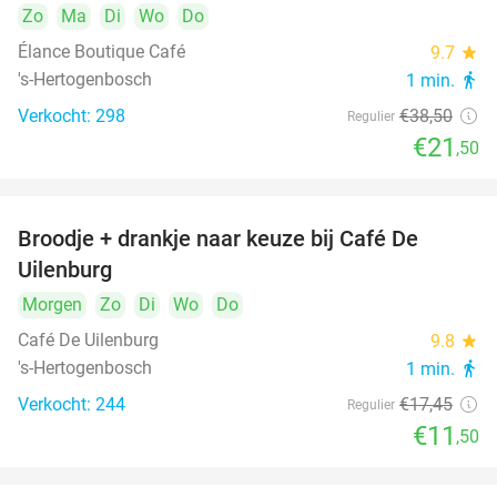
Zo
Ma
Di
Wo
Do
Élance Boutique Café
9.7
star
's-Hertogenbosch
1 min.
directions_walk
Verkocht: 298
€38
,50
Regulier
€21
,50
Broodje + drankje naar keuze bij Café De
34%
Uilenburg
Morgen
Zo
Di
Wo
Do
Café De Uilenburg
9.8
star
's-Hertogenbosch
1 min.
directions_walk
Verkocht: 244
€17
,45
Regulier
€11
,50