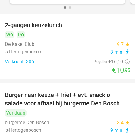
2-gangen keuzelunch
32%
Wo
Do
De Kakel Club
9.7
star
's-Hertogenbosch
8 min.
directions_walk
Verkocht: 306
€16
,10
Regulier
€10
,95
Burger naar keuze + friet + evt. snack of
37%
salade voor afhaal bij burgerme Den Bosch
Vandaag
burgerme Den Bosch
8.4
star
's-Hertogenbosch
9 min.
directions_walk