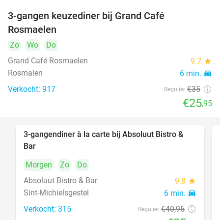
3-gangen keuzediner bij Grand Café
26%
Rosmaelen
Zo
Wo
Do
Grand Café Rosmaelen
9.7
star
Rosmalen
6 min.
directions_car
Verkocht: 917
€35
Regulier
€25
,95
3-gangendiner à la carte bij Absoluut Bistro &
37%
Bar
Morgen
Zo
Do
Absoluut Bistro & Bar
9.8
star
Sint-Michielsgestel
6 min.
directions_car
Verkocht: 315
€40
,95
Regulier