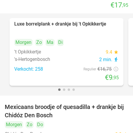
€17
,95
Luxe borrelplank + drankje bij 't Opkikkertje
41%
Morgen
Zo
Ma
Di
't Opkikkertje
9.4
star
's-Hertogenbosch
2 min.
directions_walk
Verkocht: 258
€16
,75
Regulier
€9
,95
Mexicaans broodje of quesadilla + drankje bij
37%
Chidóz Den Bosch
Morgen
Zo
Do