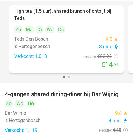
High tea (1,5 uur), shared brunch of ontbijt bij
35%
Teds
Zo
Ma
Di
Wo
Do
Teds Den Bosch
9.5
star
's-Hertogenbosch
3 min.
directions_walk
Verkocht: 1.018
€22
,95
Regulier
€14
,95
4-gangen shared dining-diner bij Bar Wijnig
45%
Zo
Wo
Do
Bar Wijnig
9.6
star
's-Hertogenbosch
4 min.
directions_walk
Verkocht: 1.119
€45
Regulier