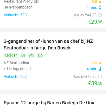
Restaurant Al Mundo
9.8
star
's-Hertogenbosch
4 min.
directions_walk
Verkocht: 593
€41
,20
Regulier
€29
,95
3-gangendiner of -lunch van de chef bij NZ
46%
Seafoodbar in hartje Den Bosch
Morgen
Di
Wo
Do
NZ Seafoodbar
9.6
star
's-Hertogenbosch
4 min.
directions_walk
Verkocht: 207
€72
,50
Regulier
€39
,50
Spaans 12-uurtje bij Bar en Bodega De Unie
42%