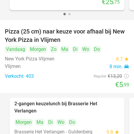
€25
,75
Pizza (25 cm) naar keuze voor afhaal bij New
55%
York Pizza in Vlijmen
Vandaag
Morgen
Zo
Ma
Di
Wo
Do
New York Pizza Vlijmen
8.7
star
Vlijmen
8 min.
directions_car
Verkocht: 403
€13
,20
Regulier
€5
,99
2-gangen keuzelunch bij Brasserie Het
23%
Verlangen
Morgen
Ma
Di
Wo
Do
Brasserie Het Verlangen - Guldenberg
9.8
star