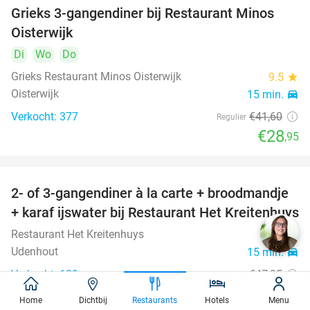
Grieks 3-gangendiner bij Restaurant Minos
30%
Oisterwijk
Di
Wo
Do
Grieks Restaurant Minos Oisterwijk
9.5
star
Oisterwijk
15 min.
directions_car
Verkocht: 377
€41
,60
Regulier
€28
,95
2- of 3-gangendiner à la carte + broodmandje
38%
+ karaf ijswater bij Restaurant Het Kreitenhuys
Restaurant Het Kreitenhuys
9.3
star
Udenhout
15 min.
directions_car
Verkocht: 189
€47
,35
Regulier
€29
,50
Home
Dichtbij
Restaurants
Hotels
Menu