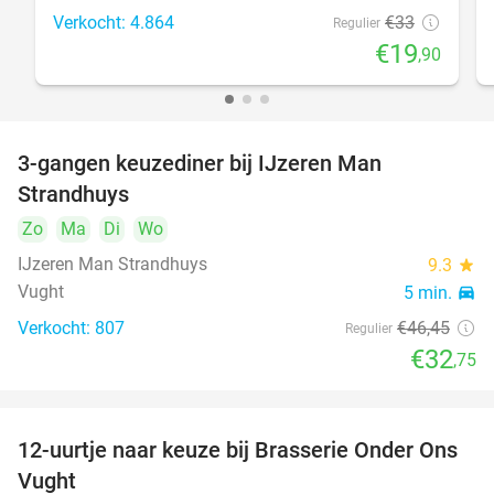
Verkocht: 4.864
€33
Regulier
€19
,90
3-gangen keuzediner bij IJzeren Man
29%
Strandhuys
Zo
Ma
Di
Wo
IJzeren Man Strandhuys
9.3
star
Vught
5 min.
directions_car
Verkocht: 807
€46
,45
Regulier
€32
,75
12-uurtje naar keuze bij Brasserie Onder Ons
31%
Vught