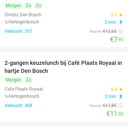
Morgen
Za
Zo
Chidóz Den Bosch
9.9
star
's-Hertogenbosch
2 min.
directions_walk
Verkocht: 331
€12
,65
Regulier
€7
,95
2-gangen keuzelunch bij Café Plaats Royaal in
36%
hartje Den Bosch
Morgen
Zo
Cafe Plaats Royaal
9.8
star
's-Hertogenbosch
2 min.
directions_walk
Verkocht: 468
€17
,85
Regulier
€11
,50