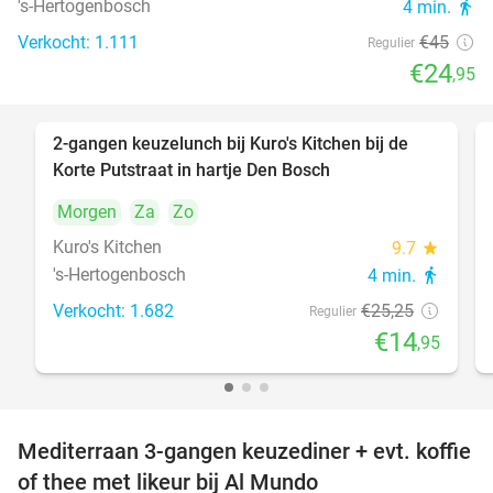
's-Hertogenbosch
4 min.
directions_walk
Verkocht: 1.111
€45
Regulier
€24
,95
2-gangen keuzelunch bij Kuro's Kitchen bij de
41%
Korte Putstraat in hartje Den Bosch
Morgen
Za
Zo
Kuro's Kitchen
9.7
star
's-Hertogenbosch
4 min.
directions_walk
Verkocht: 1.682
€25
,25
Regulier
€14
,95
Mediterraan 3-gangen keuzediner + evt. koffie
27%
of thee met likeur bij Al Mundo