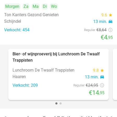
Morgen
Za
Ma
Di
Wo
Ton Kanters Gezond Genieten
9.6
star
Schijndel
13 min.
directions_car
Verkocht: 454
€8
,64
Regulier
€4
,95
Bier- of wijnproeverij bij Lunchroom De Twaalf
40%
Trappisten
Lunchroom De Twaalf Trappisten
9.8
star
Haaren
13 min.
directions_car
Verkocht: 209
€24
,95
Regulier
€14
,95