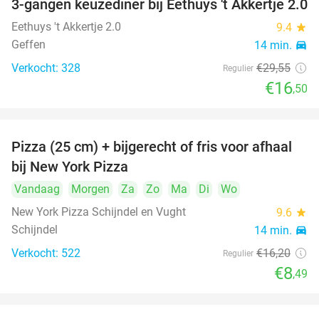
3-gangen keuzediner bij Eethuys 't Akkertje 2.0
44%
Eethuys 't Akkertje 2.0
9.4
star
Geffen
14 min.
directions_car
Verkocht: 328
€29
,55
Regulier
€16
,50
Pizza (25 cm) + bijgerecht of fris voor afhaal
48%
bij New York Pizza
Vandaag
Morgen
Za
Zo
Ma
Di
Wo
New York Pizza Schijndel en Vught
9.6
star
Schijndel
14 min.
directions_car
Verkocht: 522
€16
,20
Regulier
€8
,49