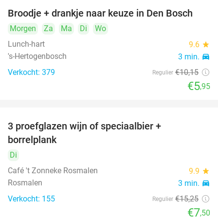
Broodje + drankje naar keuze in Den Bosch
41%
Morgen
Za
Ma
Di
Wo
Lunch-hart
9.6
star
's-Hertogenbosch
3 min.
directions_car
Verkocht: 379
€10
,15
Regulier
€5
,95
food
3 proefglazen wijn of speciaalbier +
51%
borrelplank
Di
Café 't Zonneke Rosmalen
9.9
star
food
food
Rosmalen
3 min.
directions_car
food
Verkocht: 155
€15
,25
Regulier
€7
,50
food