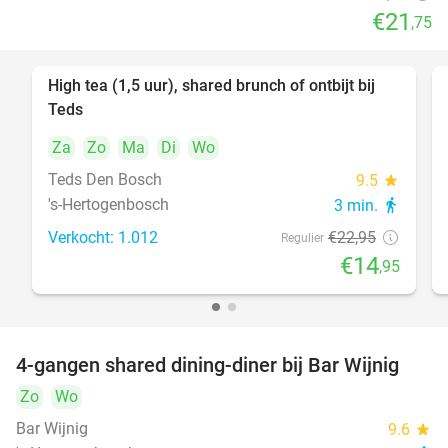
€21
,75
High tea (1,5 uur), shared brunch of ontbijt bij
35%
Teds
Za
Zo
Ma
Di
Wo
Teds Den Bosch
9.5
star
's-Hertogenbosch
3 min.
directions_walk
Verkocht: 1.012
€22
,95
Regulier
€14
,95
4-gangen shared dining-diner bij Bar Wijnig
45%
Zo
Wo
Bar Wijnig
9.6
star