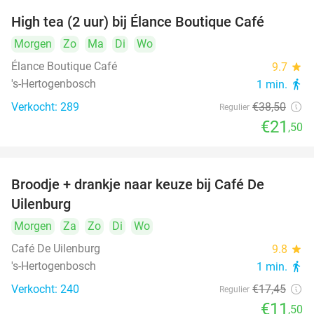
High tea (2 uur) bij Élance Boutique Café
44%
Morgen
Zo
Ma
Di
Wo
Élance Boutique Café
9.7
star
's-Hertogenbosch
1 min.
directions_walk
Verkocht: 289
€38
,50
Regulier
€21
,50
Broodje + drankje naar keuze bij Café De
34%
Uilenburg
Morgen
Za
Zo
Di
Wo
Café De Uilenburg
9.8
star
's-Hertogenbosch
1 min.
directions_walk
Verkocht: 240
€17
,45
Regulier
€11
,50