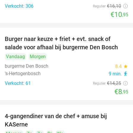
Verkocht: 306
€16
,10
Regulier
€10
,95
Burger naar keuze + friet + evt. snack of
37%
salade voor afhaal bij burgerme Den Bosch
Vandaag
Morgen
burgerme Den Bosch
8.4
star
's-Hertogenbosch
9 min.
directions_walk
Verkocht: 61
€14
,25
Regulier
€8
,95
4-gangendiner van de chef + amuse bij
39%
KASerne