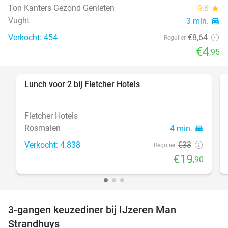
Ton Kanters Gezond Genieten
9.6
star
Vught
3 min.
directions_car
Verkocht: 454
€8
,64
Regulier
€4
,95
Lunch voor 2 bij Fletcher Hotels
40%
Fletcher Hotels
Rosmalen
4 min.
directions_car
Verkocht: 4.838
€33
Regulier
€19
,90
3-gangen keuzediner bij IJzeren Man
29%
Strandhuys