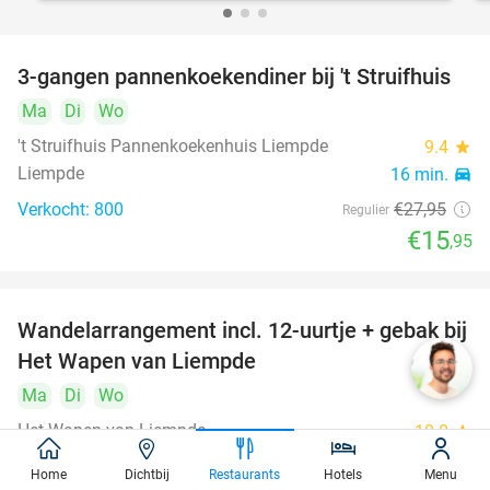
3-gangen pannenkoekendiner bij 't Struifhuis
43%
Ma
Di
Wo
't Struifhuis Pannenkoekenhuis Liempde
9.4
star
Liempde
16 min.
directions_car
Verkocht: 800
€27
,95
Regulier
€15
,95
Wandelarrangement incl. 12-uurtje + gebak bij
34%
Het Wapen van Liempde
Ma
Di
Wo
Het Wapen van Liempde
10.0
star
Liempde
16 min.
directions_car
Home
Dichtbij
Restaurants
Hotels
Menu