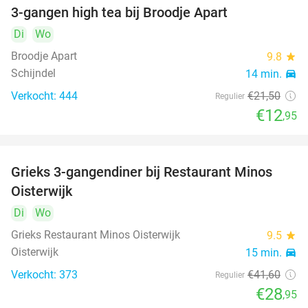
3-gangen high tea bij Broodje Apart
40%
Di
Wo
Broodje Apart
9.8
star
Schijndel
14 min.
directions_car
Verkocht: 444
€21
,50
Regulier
€12
,95
Grieks 3-gangendiner bij Restaurant Minos
30%
Oisterwijk
Di
Wo
Grieks Restaurant Minos Oisterwijk
9.5
star
Oisterwijk
15 min.
directions_car
Verkocht: 373
€41
,60
Regulier
€28
,95