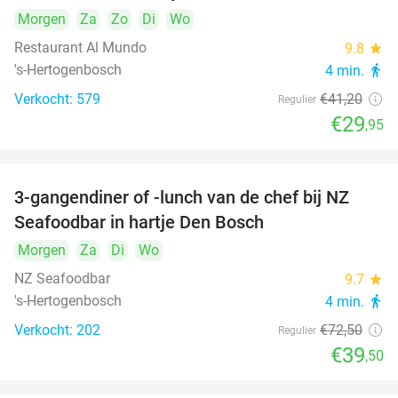
Morgen
Za
Zo
Di
Wo
Restaurant Al Mundo
9.8
star
's-Hertogenbosch
4 min.
directions_walk
Verkocht: 579
€41
,20
Regulier
€29
,95
3-gangendiner of -lunch van de chef bij NZ
46%
Seafoodbar in hartje Den Bosch
Morgen
Za
Di
Wo
NZ Seafoodbar
9.7
star
's-Hertogenbosch
4 min.
directions_walk
Verkocht: 202
€72
,50
Regulier
€39
,50