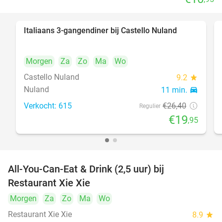
Italiaans 3-gangendiner bij Castello Nuland
24%
Morgen
Za
Zo
Ma
Wo
Castello Nuland
9.2
star
Nuland
11 min.
directions_car
Verkocht: 615
€26
,40
Regulier
€19
,95
All-You-Can-Eat & Drink (2,5 uur) bij
17%
Restaurant Xie Xie
Morgen
Za
Zo
Ma
Wo
Restaurant Xie Xie
8.9
star