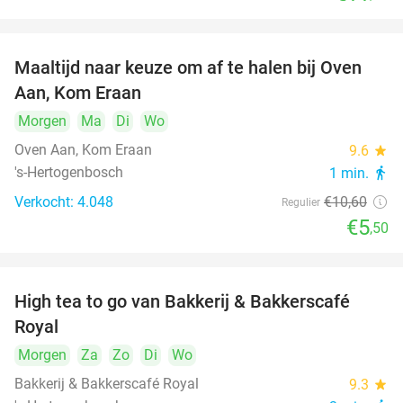
Maaltijd naar keuze om af te halen bij Oven
48%
Aan, Kom Eraan
Morgen
Ma
Di
Wo
Oven Aan, Kom Eraan
9.6
star
's-Hertogenbosch
1 min.
directions_walk
Verkocht: 4.048
€10
,60
Regulier
€5
,50
High tea to go van Bakkerij & Bakkerscafé
40%
Royal
Morgen
Za
Zo
Di
Wo
Bakkerij & Bakkerscafé Royal
9.3
star