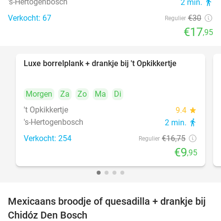
's-Hertogenbosch
2 min.
directions_walk
Verkocht: 67
€30
Regulier
€17
,95
Luxe borrelplank + drankje bij 't Opkikkertje
41%
Morgen
Za
Zo
Ma
Di
't Opkikkertje
9.4
star
's-Hertogenbosch
2 min.
directions_walk
Verkocht: 254
€16
,75
Regulier
€9
,95
Mexicaans broodje of quesadilla + drankje bij
37%
Chidóz Den Bosch