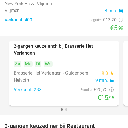
New York Pizza Vlijmen
Vlijmen
8 min.
directions_car
Verkocht: 403
€13
,20
Regulier
€5
,99
2-gangen keuzelunch bij Brasserie Het
23%
Verlangen
Za
Ma
Di
Wo
Brasserie Het Verlangen - Guldenberg
9.8
star
Helvoirt
9 min.
directions_car
Verkocht: 282
€20
,75
Regulier
€15
,95
3-gangen keuzediner bij Restaurant