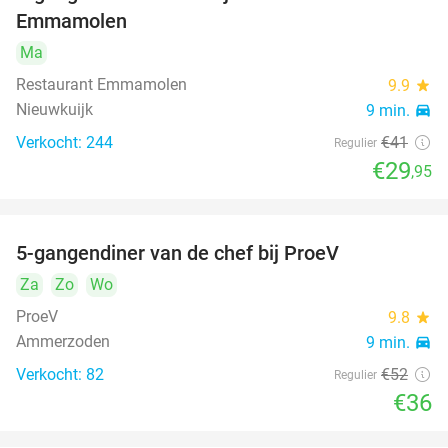
27%
Emmamolen
Ma
Restaurant Emmamolen
9.9
star
Nieuwkuijk
9 min.
directions_car
Verkocht: 244
€41
Regulier
€29
,95
5-gangendiner van de chef bij ProeV
31%
Za
Zo
Wo
ProeV
9.8
star
Ammerzoden
9 min.
directions_car
Verkocht: 82
€52
Regulier
€36