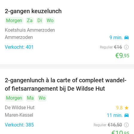
2-gangen keuzelunch
38%
Morgen
Za
Di
Wo
Koetshuis Ammerzoden
Ammerzoden
9 min.
directions_car
Verkocht: 401
€16
Regulier
€9
,95
2-gangenlunch à la carte of compleet wandel-
34%
of fietsarrangement bij De Wildse Hut
Morgen
Ma
Wo
De Wildse Hut
9.8
star
Maren-Kessel
11 min.
directions_car
Verkocht: 385
€16
,50
Regulier
€10
,95