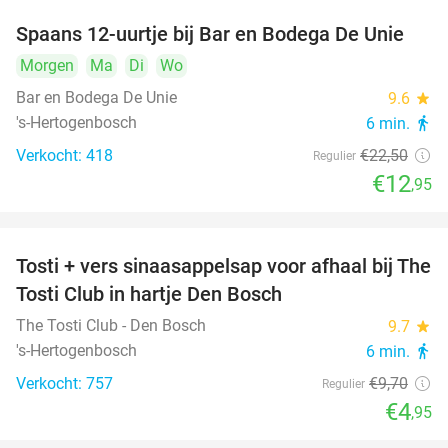
Spaans 12-uurtje bij Bar en Bodega De Unie
42%
Morgen
Ma
Di
Wo
Bar en Bodega De Unie
9.6
star
's-Hertogenbosch
6 min.
directions_walk
Verkocht: 418
€22
,50
Regulier
€12
,95
Tosti + vers sinaasappelsap voor afhaal bij The
49%
Tosti Club in hartje Den Bosch
The Tosti Club - Den Bosch
9.7
star
's-Hertogenbosch
6 min.
directions_walk
Verkocht: 757
€9
,70
Regulier
€4
,95