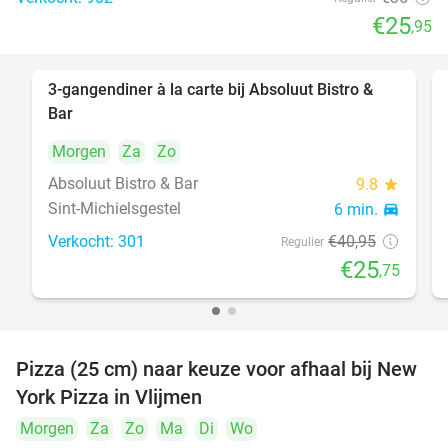
€25
,95
food
3-gangendiner à la carte bij Absoluut Bistro &
37%
Bar
Morgen
Za
Zo
food
food
Absoluut Bistro & Bar
9.8
star
Sint-Michielsgestel
6 min.
directions_car
Verkocht: 301
€40
,95
Regulier
€25
,75
Pizza (25 cm) naar keuze voor afhaal bij New
55%
York Pizza in Vlijmen
Morgen
Za
Zo
Ma
Di
Wo