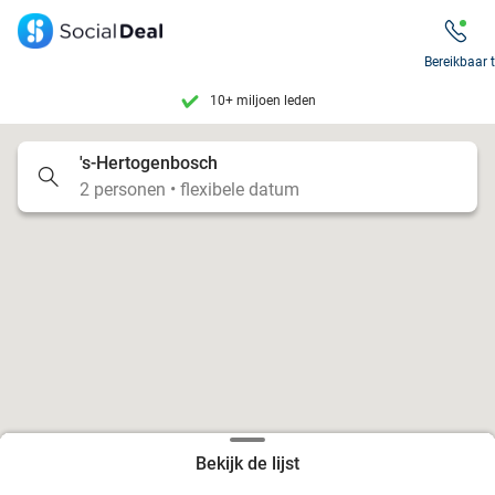
7 dagen per week beschikbaar
10+ miljoen leden
Bereikbaar 
9,4
op basis van
205.945 reviews
Tot wel 70% korting op uit eten
's-Hertogenbosch
7 dagen per week beschikbaar
2 personen • flexibele datum
10+ miljoen leden
Bekijk de lijst