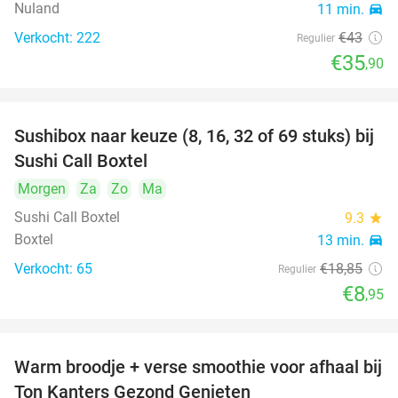
Nuland
11 min.
directions_car
Verkocht: 222
€43
Regulier
€35
,90
Sushibox naar keuze (8, 16, 32 of 69 stuks) bij
53%
Sushi Call Boxtel
Morgen
Za
Zo
Ma
Sushi Call Boxtel
9.3
star
Boxtel
13 min.
directions_car
Verkocht: 65
€18
,85
Regulier
€8
,95
Warm broodje + verse smoothie voor afhaal bij
43%
Ton Kanters Gezond Genieten