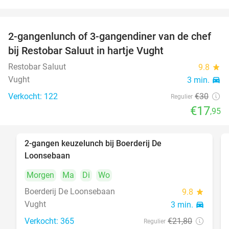
food
2-gangenlunch of 3-gangendiner van de chef
40%
food
bij Restobar Saluut in hartje Vught
food
food
Restobar Saluut
9.8
star
Vught
3 min.
directions_car
foo
food
Verkocht: 122
€30
Regulier
€17
,95
2-gangen keuzelunch bij Boerderij De
30%
Loonsebaan
Morgen
Ma
Di
Wo
Boerderij De Loonsebaan
9.8
star
Vught
3 min.
directions_car
Verkocht: 365
€21
,80
Regulier