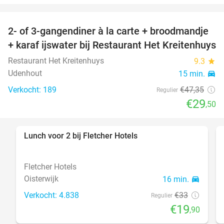
2- of 3-gangendiner à la carte + broodmandje
38%
+ karaf ijswater bij Restaurant Het Kreitenhuys
Restaurant Het Kreitenhuys
9.3
star
Udenhout
15 min.
directions_car
Verkocht: 189
€47
,35
Regulier
€29
,50
Lunch voor 2 bij Fletcher Hotels
40%
Fletcher Hotels
Oisterwijk
16 min.
directions_car
Verkocht: 4.838
€33
Regulier
€19
,90