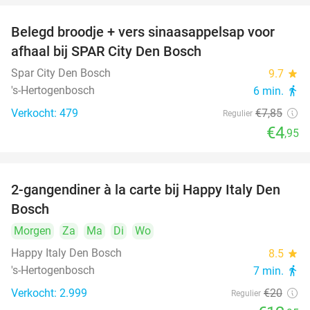
Belegd broodje + vers sinaasappelsap voor
37%
afhaal bij SPAR City Den Bosch
Spar City Den Bosch
9.7
star
's-Hertogenbosch
6 min.
directions_walk
Verkocht: 479
€7
,85
Regulier
€4
,95
2-gangendiner à la carte bij Happy Italy Den
35%
Bosch
Morgen
Za
Ma
Di
Wo
Happy Italy Den Bosch
8.5
star
's-Hertogenbosch
7 min.
directions_walk
Verkocht: 2.999
€20
Regulier