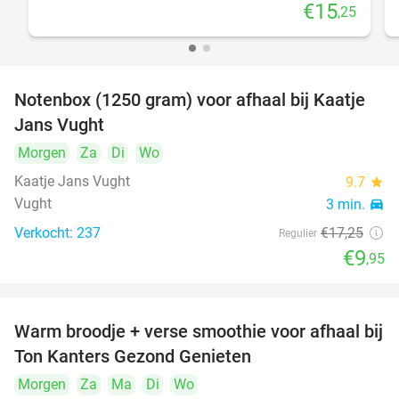
€15
,25
Notenbox (1250 gram) voor afhaal bij Kaatje
42%
Jans Vught
Morgen
Za
Di
Wo
Kaatje Jans Vught
9.7
star
Vught
3 min.
directions_car
Verkocht: 237
€17
,25
Regulier
€9
,95
Warm broodje + verse smoothie voor afhaal bij
43%
Ton Kanters Gezond Genieten
Morgen
Za
Ma
Di
Wo