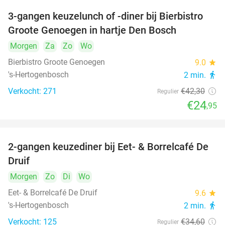
3-gangen keuzelunch of -diner bij Bierbistro
41%
Groote Genoegen in hartje Den Bosch
Morgen
Za
Zo
Wo
Bierbistro Groote Genoegen
9.0
star
's-Hertogenbosch
2 min.
directions_walk
Verkocht: 271
€42
,30
Regulier
€24
,95
2-gangen keuzediner bij Eet- & Borrelcafé De
37%
Druif
Morgen
Zo
Di
Wo
Eet- & Borrelcafé De Druif
9.6
star
's-Hertogenbosch
2 min.
directions_walk
Verkocht: 125
€34
,60
Regulier