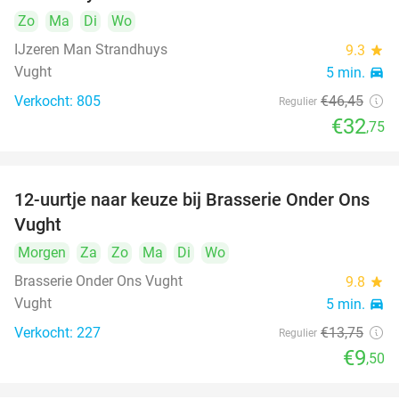
Zo
Ma
Di
Wo
IJzeren Man Strandhuys
9.3
star
Vught
5 min.
directions_car
Verkocht: 805
€46
,45
Regulier
€32
,75
12-uurtje naar keuze bij Brasserie Onder Ons
31%
Vught
Morgen
Za
Zo
Ma
Di
Wo
Brasserie Onder Ons Vught
9.8
star
Vught
5 min.
directions_car
Verkocht: 227
€13
,75
Regulier
€9
,50