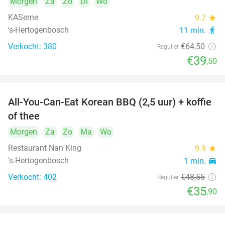
Morgen
Za
Zo
Di
Wo
KASerne
9.7
star
's-Hertogenbosch
11 min.
directions_walk
Verkocht: 380
€64
,50
Regulier
€39
,50
All-You-Can-Eat Korean BBQ (2,5 uur) + koffie
26%
of thee
Morgen
Za
Zo
Ma
Wo
Restaurant Nan King
9.9
star
's-Hertogenbosch
1 min.
directions_car
Verkocht: 402
€48
,55
Regulier
€35
,90