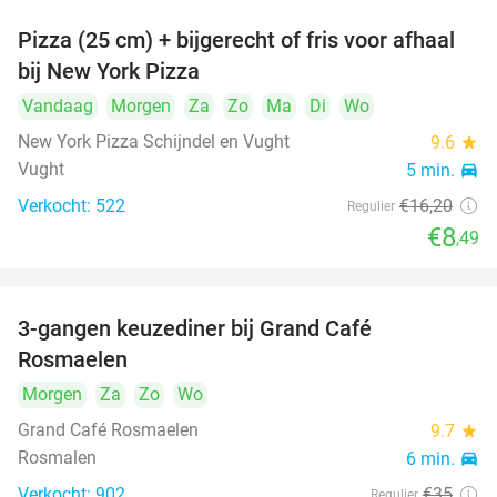
Pizza (25 cm) + bijgerecht of fris voor afhaal
48%
bij New York Pizza
Vandaag
Morgen
Za
Zo
Ma
Di
Wo
New York Pizza Schijndel en Vught
9.6
star
Vught
5 min.
directions_car
Verkocht: 522
€16
,20
Regulier
€8
,49
3-gangen keuzediner bij Grand Café
26%
Rosmaelen
Morgen
Za
Zo
Wo
Grand Café Rosmaelen
9.7
star
Rosmalen
6 min.
directions_car
Verkocht: 902
€35
Regulier