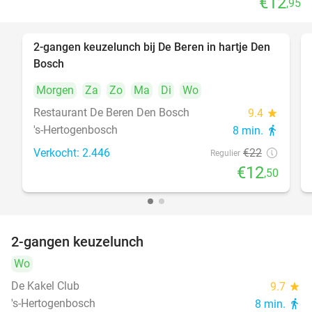
€12
,95
2-gangen keuzelunch bij De Beren in hartje Den
43%
Bosch
Morgen
Za
Zo
Ma
Di
Wo
Restaurant De Beren Den Bosch
9.4
star
's-Hertogenbosch
8 min.
directions_walk
Verkocht: 2.446
€22
Regulier
€12
,50
2-gangen keuzelunch
32%
Wo
De Kakel Club
9.7
star
's-Hertogenbosch
8 min.
directions_walk