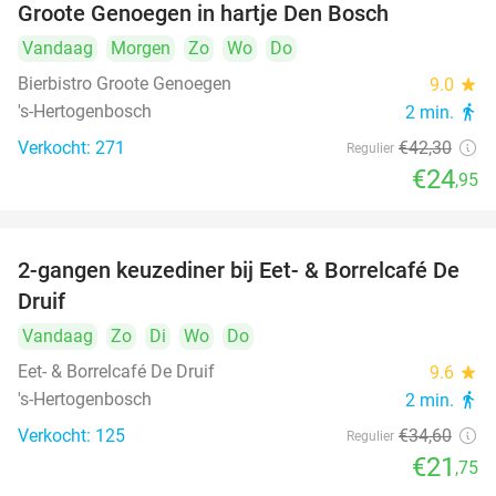
Groote Genoegen in hartje Den Bosch
Vandaag
Morgen
Zo
Wo
Do
Bierbistro Groote Genoegen
9.0
star
's-Hertogenbosch
2 min.
directions_walk
Verkocht: 271
€42
,30
Regulier
€24
,95
2-gangen keuzediner bij Eet- & Borrelcafé De
37%
Druif
Vandaag
Zo
Di
Wo
Do
Eet- & Borrelcafé De Druif
9.6
star
's-Hertogenbosch
2 min.
directions_walk
Verkocht: 125
€34
,60
Regulier
€21
,75