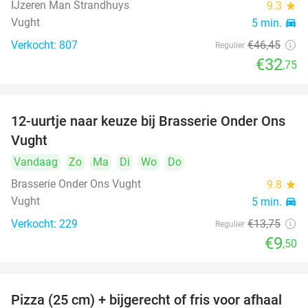
IJzeren Man Strandhuys
9.3
star
Vught
5 min.
directions_car
Verkocht: 807
€46
,45
Regulier
€32
,75
12-uurtje naar keuze bij Brasserie Onder Ons
31%
Vught
Vandaag
Zo
Ma
Di
Wo
Do
Brasserie Onder Ons Vught
9.8
star
Vught
5 min.
directions_car
Verkocht: 229
€13
,75
Regulier
€9
,50
Pizza (25 cm) + bijgerecht of fris voor afhaal
48%