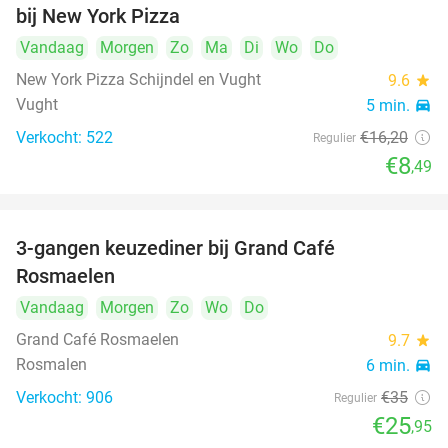
bij New York Pizza
Vandaag
Morgen
Zo
Ma
Di
Wo
Do
New York Pizza Schijndel en Vught
9.6
star
Vught
5 min.
directions_car
Verkocht: 522
€16
,20
Regulier
€8
,49
3-gangen keuzediner bij Grand Café
26%
Rosmaelen
Vandaag
Morgen
Zo
Wo
Do
Grand Café Rosmaelen
9.7
star
Rosmalen
6 min.
directions_car
Verkocht: 906
€35
Regulier
€25
,95