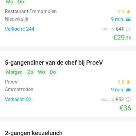
Ma
Do
Restaurant Emmamolen
9.9
star
Nieuwkuijk
9 min.
directions_car
Verkocht: 244
€41
Regulier
€29
,95
5-gangendiner van de chef bij ProeV
31%
Morgen
Zo
Wo
Do
ProeV
9.8
star
Ammerzoden
9 min.
directions_car
Verkocht: 82
€52
Regulier
€36
2-gangen keuzelunch
38%