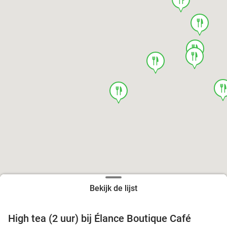
food
food
food
food
foo
food
Bekijk de lijst
High tea (2 uur) bij Élance Boutique Café
44%