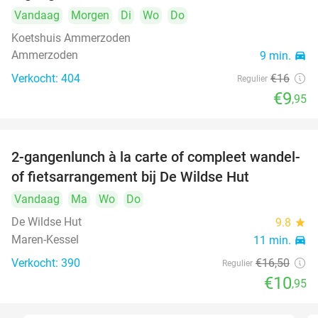
Vandaag
Morgen
Di
Wo
Do
Koetshuis Ammerzoden
Ammerzoden
9 min.
directions_car
Verkocht: 404
€16
Regulier
€9
,95
2-gangenlunch à la carte of compleet wandel-
34%
of fietsarrangement bij De Wildse Hut
Vandaag
Ma
Wo
Do
De Wildse Hut
9.8
star
Maren-Kessel
11 min.
directions_car
Verkocht: 390
€16
,50
Regulier
€10
,95