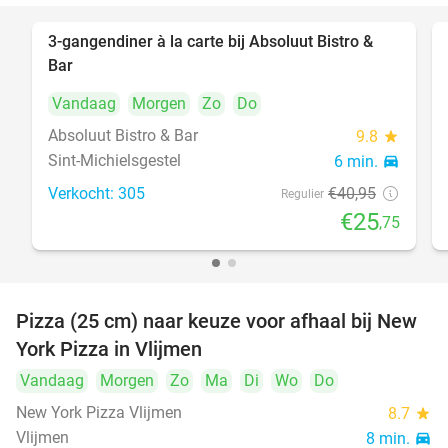
3-gangendiner à la carte bij Absoluut Bistro &
37%
Bar
Vandaag
Morgen
Zo
Do
Absoluut Bistro & Bar
9.8
star
Sint-Michielsgestel
6 min.
directions_car
Verkocht: 305
€40
,95
Regulier
€25
,75
Pizza (25 cm) naar keuze voor afhaal bij New
55%
York Pizza in Vlijmen
Vandaag
Morgen
Zo
Ma
Di
Wo
Do
New York Pizza Vlijmen
8.7
star
Vlijmen
8 min.
directions_car