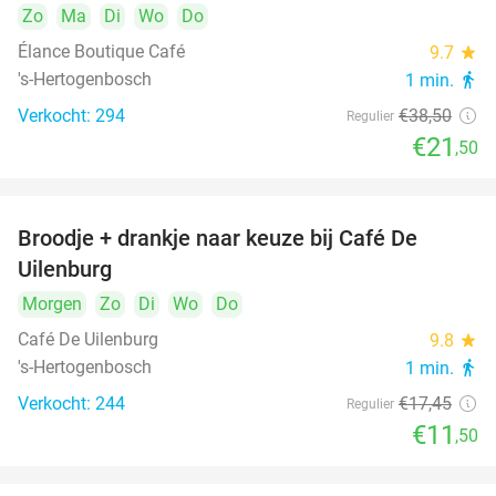
Zo
Ma
Di
Wo
Do
Élance Boutique Café
9.7
star
's-Hertogenbosch
1 min.
directions_walk
Verkocht: 294
€38
,50
Regulier
€21
,50
Broodje + drankje naar keuze bij Café De
34%
Uilenburg
Morgen
Zo
Di
Wo
Do
Café De Uilenburg
9.8
star
's-Hertogenbosch
1 min.
directions_walk
Verkocht: 244
€17
,45
Regulier
€11
,50