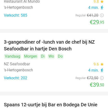
Restaurant Al Mundo
9.8
star
's-Hertogenbosch
4 min.
directions_walk
Verkocht: 585
€41
,20
Regulier
€29
,95
3-gangendiner of -lunch van de chef bij NZ
46%
Seafoodbar in hartje Den Bosch
Vandaag
Morgen
Di
Wo
Do
NZ Seafoodbar
9.6
star
's-Hertogenbosch
4 min.
directions_walk
Verkocht: 202
€72
,50
Regulier
€39
,50
Spaans 12-uurtje bij Bar en Bodega De Unie
42%