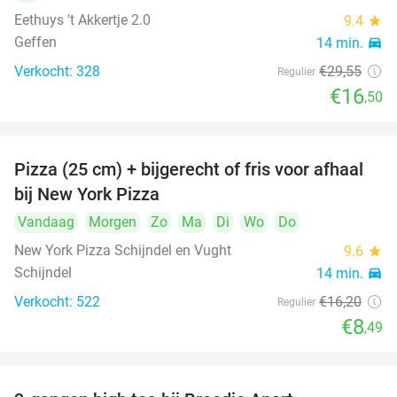
Eethuys 't Akkertje 2.0
9.4
star
Geffen
14 min.
directions_car
Verkocht: 328
€29
,55
Regulier
€16
,50
Pizza (25 cm) + bijgerecht of fris voor afhaal
48%
bij New York Pizza
Vandaag
Morgen
Zo
Ma
Di
Wo
Do
New York Pizza Schijndel en Vught
9.6
star
Schijndel
14 min.
directions_car
Verkocht: 522
€16
,20
Regulier
€8
,49