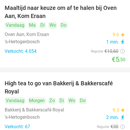
Maaltijd naar keuze om af te halen bij Oven
48%
Aan, Kom Eraan
Vandaag
Ma
Di
Wo
Do
Oven Aan, Kom Eraan
9.6
star
's-Hertogenbosch
1 min.
directions_walk
Verkocht: 4.054
€10
,60
Regulier
€5
,50
High tea to go van Bakkerij & Bakkerscafé
40%
Royal
Vandaag
Morgen
Zo
Di
Wo
Do
Bakkerij & Bakkerscafé Royal
9.3
star
's-Hertogenbosch
2 min.
directions_walk
Verkocht: 67
€30
Regulier