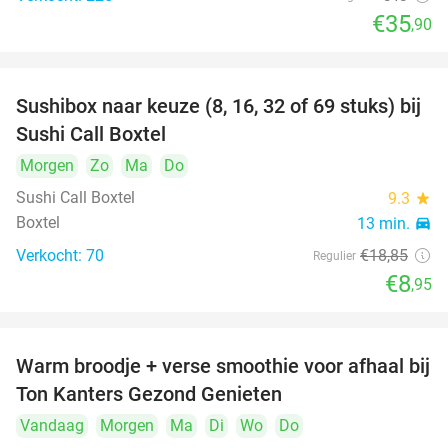
€35
,90
Sushibox naar keuze (8, 16, 32 of 69 stuks) bij
53%
Sushi Call Boxtel
Morgen
Zo
Ma
Do
Sushi Call Boxtel
9.3
star
Boxtel
13 min.
directions_car
Verkocht: 70
€18
,85
Regulier
€8
,95
Warm broodje + verse smoothie voor afhaal bij
43%
Ton Kanters Gezond Genieten
Vandaag
Morgen
Ma
Di
Wo
Do