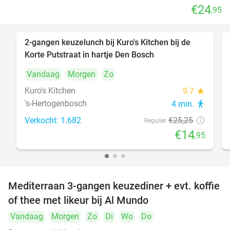
€24
,95
2-gangen keuzelunch bij Kuro's Kitchen bij de
41%
Korte Putstraat in hartje Den Bosch
Vandaag
Morgen
Zo
Kuro's Kitchen
9.7
star
's-Hertogenbosch
4 min.
directions_walk
Verkocht: 1.682
€25
,25
Regulier
€14
,95
Mediterraan 3-gangen keuzediner + evt. koffie
27%
of thee met likeur bij Al Mundo
Vandaag
Morgen
Zo
Di
Wo
Do