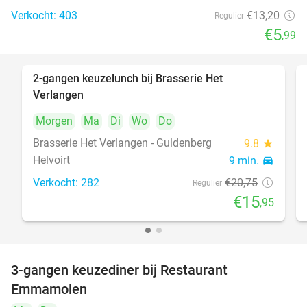
Verkocht: 403
€13
,20
Regulier
€5
,99
2-gangen keuzelunch bij Brasserie Het
23%
Verlangen
Morgen
Ma
Di
Wo
Do
Brasserie Het Verlangen - Guldenberg
9.8
star
Helvoirt
9 min.
directions_car
Verkocht: 282
€20
,75
Regulier
€15
,95
3-gangen keuzediner bij Restaurant
27%
Emmamolen