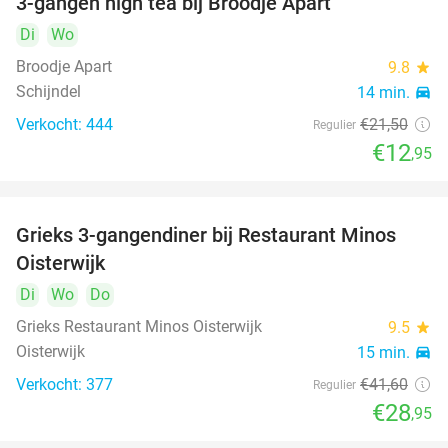
3-gangen high tea bij Broodje Apart
40%
Di
Wo
Broodje Apart
9.8
star
Schijndel
14 min.
directions_car
Verkocht: 444
€21
,50
Regulier
€12
,95
Grieks 3-gangendiner bij Restaurant Minos
30%
Oisterwijk
Di
Wo
Do
Grieks Restaurant Minos Oisterwijk
9.5
star
Oisterwijk
15 min.
directions_car
Verkocht: 377
€41
,60
Regulier
€28
,95