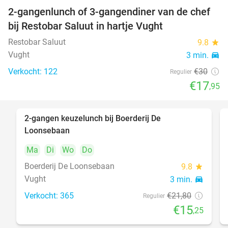
2-gangenlunch of 3-gangendiner van de chef
40%
bij Restobar Saluut in hartje Vught
Restobar Saluut
9.8
star
Vught
3 min.
directions_car
Verkocht: 122
€30
Regulier
€17
,95
2-gangen keuzelunch bij Boerderij De
30%
Loonsebaan
Ma
Di
Wo
Do
Boerderij De Loonsebaan
9.8
star
Vught
3 min.
directions_car
Verkocht: 365
€21
,80
Regulier
€15
,25