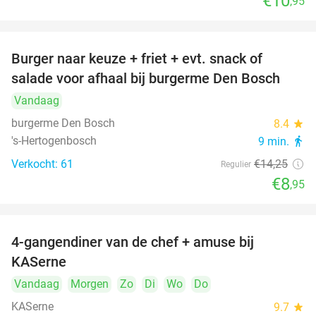
€10
,95
Burger naar keuze + friet + evt. snack of
37%
salade voor afhaal bij burgerme Den Bosch
Vandaag
burgerme Den Bosch
8.4
star
's-Hertogenbosch
9 min.
directions_walk
Verkocht: 61
€14
,25
Regulier
€8
,95
4-gangendiner van de chef + amuse bij
39%
KASerne
Vandaag
Morgen
Zo
Di
Wo
Do
KASerne
9.7
star