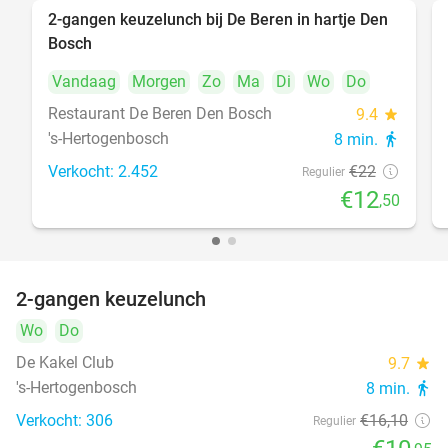
2-gangen keuzelunch bij De Beren in hartje Den
43%
Bosch
Vandaag
Morgen
Zo
Ma
Di
Wo
Do
Restaurant De Beren Den Bosch
9.4
star
's-Hertogenbosch
8 min.
directions_walk
Verkocht: 2.452
€22
Regulier
€12
,50
2-gangen keuzelunch
32%
Wo
Do
De Kakel Club
9.7
star
's-Hertogenbosch
8 min.
directions_walk
Verkocht: 306
€16
,10
Regulier