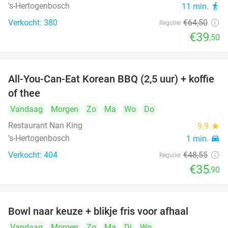
's-Hertogenbosch
11 min.
directions_walk
Verkocht: 380
€64
,50
Regulier
€39
,50
All-You-Can-Eat Korean BBQ (2,5 uur) + koffie
26%
of thee
Vandaag
Morgen
Zo
Ma
Wo
Do
Restaurant Nan King
9.9
star
's-Hertogenbosch
1 min.
directions_car
Verkocht: 404
€48
,55
Regulier
€35
,90
Bowl naar keuze + blikje fris voor afhaal
51%
Vandaag
Morgen
Zo
Ma
Di
Wo