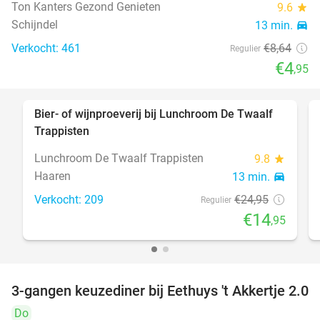
Ton Kanters Gezond Genieten
9.6
star
Schijndel
13 min.
directions_car
Verkocht: 461
€8
,64
Regulier
€4
,95
Bier- of wijnproeverij bij Lunchroom De Twaalf
40%
Trappisten
Lunchroom De Twaalf Trappisten
9.8
star
Haaren
13 min.
directions_car
Verkocht: 209
€24
,95
Regulier
€14
,95
3-gangen keuzediner bij Eethuys 't Akkertje 2.0
44%
Do