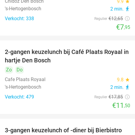
Chidóz Den Bosch
9.9
star
's-Hertogenbosch
2 min.
directions_walk
Verkocht: 338
€12
,65
Regulier
€7
,95
2-gangen keuzelunch bij Café Plaats Royaal in
36%
hartje Den Bosch
Zo
Do
Cafe Plaats Royaal
9.8
star
's-Hertogenbosch
2 min.
directions_walk
Verkocht: 479
€17
,85
Regulier
€11
,50
3-gangen keuzelunch of -diner bij Bierbistro
41%