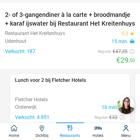
2- of 3-gangendiner à la carte + broodmandje
38%
+ karaf ijswater bij Restaurant Het Kreitenhuys
Restaurant Het Kreitenhuys
9.3
star
Udenhout
15 min.
directions_car
Verkocht: 187
€47
,35
Regulier
€29
,50
Lunch voor 2 bij Fletcher Hotels
40%
Fletcher Hotels
Oisterwijk
16 min.
directions_car
Verkocht: 4.851
€33
Regulier
€19
,90
Home
Dichtbij
Restaurants
Hotels
Menu