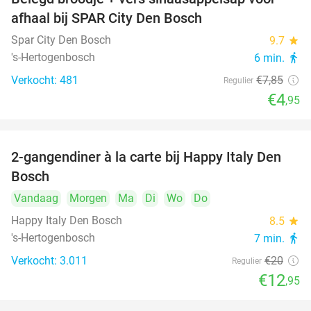
37%
afhaal bij SPAR City Den Bosch
Spar City Den Bosch
9.7
star
's-Hertogenbosch
6 min.
directions_walk
Verkocht: 481
€7
,85
Regulier
€4
,95
2-gangendiner à la carte bij Happy Italy Den
35%
Bosch
Vandaag
Morgen
Ma
Di
Wo
Do
Happy Italy Den Bosch
8.5
star
's-Hertogenbosch
7 min.
directions_walk
Verkocht: 3.011
€20
Regulier
€12
,95