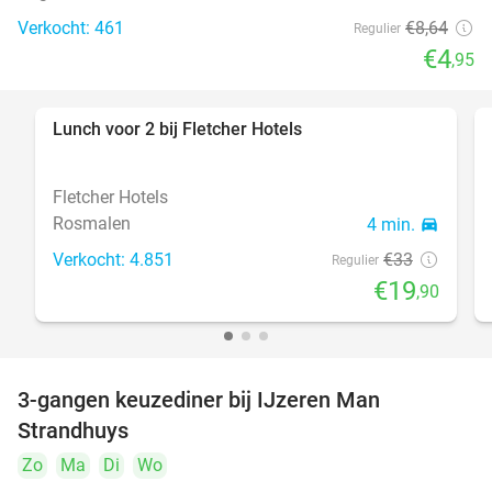
Verkocht: 461
€8
,64
Regulier
€4
,95
Lunch voor 2 bij Fletcher Hotels
40%
Fletcher Hotels
Rosmalen
4 min.
directions_car
Verkocht: 4.851
€33
Regulier
€19
,90
3-gangen keuzediner bij IJzeren Man
29%
Strandhuys
Zo
Ma
Di
Wo