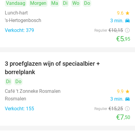
Vandaag
Morgen
Ma
Di
Wo
Do
Lunch-hart
9.6
star
's-Hertogenbosch
3 min.
directions_car
Verkocht: 379
€10
,15
Regulier
€5
,95
3 proefglazen wijn of speciaalbier +
51%
borrelplank
Di
Do
Café 't Zonneke Rosmalen
9.9
star
Rosmalen
3 min.
directions_car
Verkocht: 155
€15
,25
Regulier
€7
,50