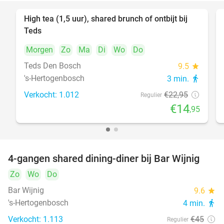
High tea (1,5 uur), shared brunch of ontbijt bij
35%
Teds
Morgen
Zo
Ma
Di
Wo
Do
Teds Den Bosch
9.5
star
's-Hertogenbosch
3 min.
directions_walk
Verkocht: 1.012
€22
,95
Regulier
€14
,95
4-gangen shared dining-diner bij Bar Wijnig
45%
Zo
Wo
Do
Bar Wijnig
9.6
star
's-Hertogenbosch
4 min.
directions_walk
Verkocht: 1.113
€45
Regulier