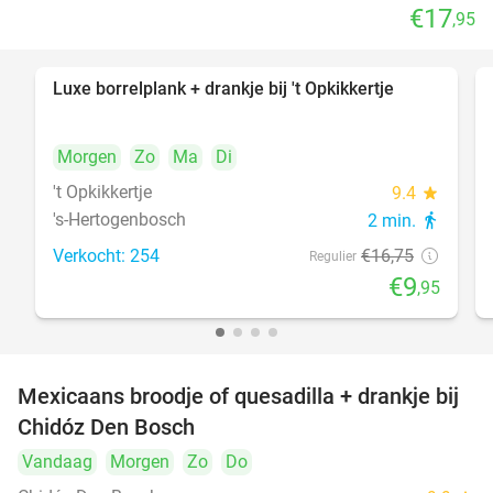
€17
,95
Luxe borrelplank + drankje bij 't Opkikkertje
41%
Morgen
Zo
Ma
Di
't Opkikkertje
9.4
star
's-Hertogenbosch
2 min.
directions_walk
Verkocht: 254
€16
,75
Regulier
€9
,95
Mexicaans broodje of quesadilla + drankje bij
37%
Chidóz Den Bosch
Vandaag
Morgen
Zo
Do