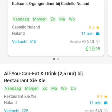
Italiaans 3-gangendiner bij Castello Nuland
24%
Vandaag
Morgen
Zo
Ma
Wo
Castello Nuland
9.2
star
Nuland
11 min.
directions_car
Verkocht: 615
€26
,40
Regulier
€19
,95
All-You-Can-Eat & Drink (2,5 uur) bij
17%
Restaurant Xie Xie
Vandaag
Morgen
Zo
Ma
Wo
Do
Restaurant Xie Xie
8.9
star
Nuland
11 min.
directions_car
Verkocht: 225
€43
Regulier