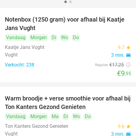
Notenbox (1250 gram) voor afhaal bij Kaatje
42%
Jans Vught
Vandaag
Morgen
Di
Wo
Do
Kaatje Jans Vught
9.7
star
Vught
3 min.
directions_car
Verkocht: 238
€17
,25
Regulier
€9
,95
Warm broodje + verse smoothie voor afhaal bij
43%
Ton Kanters Gezond Genieten
Vandaag
Morgen
Ma
Di
Wo
Do
Ton Kanters Gezond Genieten
9.6
star
Vught
3 min.
directions_car