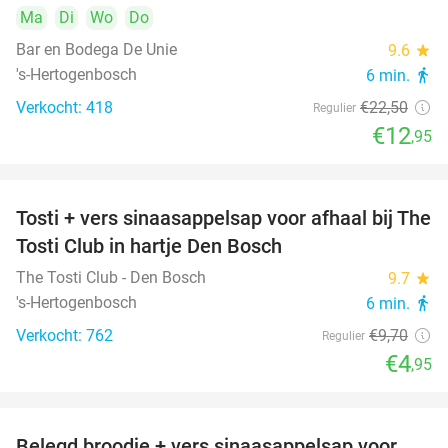
Ma
Di
Wo
Do
Bar en Bodega De Unie
9.6
star
's-Hertogenbosch
6 min.
directions_walk
Verkocht: 418
€22
,50
Regulier
€12
,95
Tosti + vers sinaasappelsap voor afhaal bij The
49%
Tosti Club in hartje Den Bosch
The Tosti Club - Den Bosch
9.7
star
's-Hertogenbosch
6 min.
directions_walk
Verkocht: 762
€9
,70
Regulier
€4
,95
Belegd broodje + vers sinaasappelsap voor