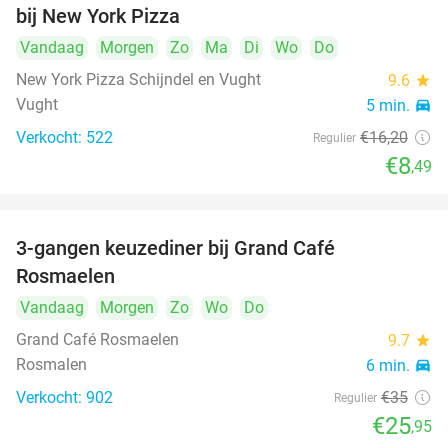
bij New York Pizza
Vandaag
Morgen
Zo
Ma
Di
Wo
Do
New York Pizza Schijndel en Vught
9.6
star
Vught
5 min.
directions_car
Verkocht: 522
€16
,20
Regulier
€8
,49
3-gangen keuzediner bij Grand Café
26%
Rosmaelen
Vandaag
Morgen
Zo
Wo
Do
Grand Café Rosmaelen
9.7
star
Rosmalen
6 min.
directions_car
Verkocht: 902
€35
Regulier
€25
,95