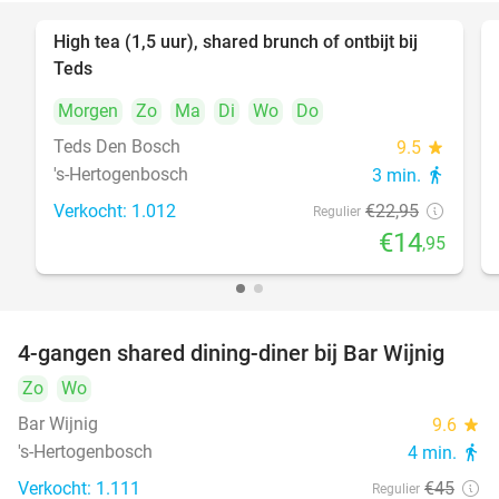
High tea (1,5 uur), shared brunch of ontbijt bij
35%
Teds
Morgen
Zo
Ma
Di
Wo
Do
Teds Den Bosch
9.5
star
's-Hertogenbosch
3 min.
directions_walk
Verkocht: 1.012
€22
,95
Regulier
€14
,95
4-gangen shared dining-diner bij Bar Wijnig
45%
Zo
Wo
Bar Wijnig
9.6
star
's-Hertogenbosch
4 min.
directions_walk
Verkocht: 1.111
€45
Regulier