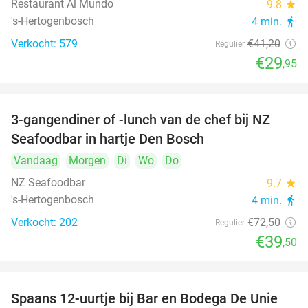
Restaurant Al Mundo
9.8
star
's-Hertogenbosch
4 min.
directions_walk
Verkocht: 579
€41
,20
Regulier
€29
,95
3-gangendiner of -lunch van de chef bij NZ
46%
Seafoodbar in hartje Den Bosch
Vandaag
Morgen
Di
Wo
Do
NZ Seafoodbar
9.7
star
's-Hertogenbosch
4 min.
directions_walk
Verkocht: 202
€72
,50
Regulier
€39
,50
Spaans 12-uurtje bij Bar en Bodega De Unie
42%