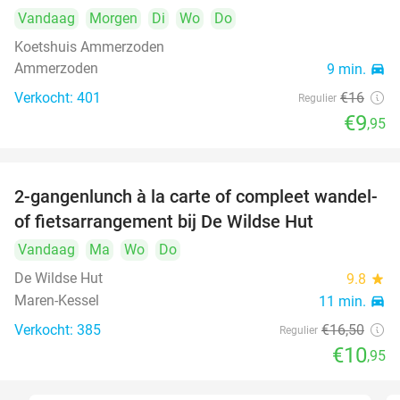
Vandaag
Morgen
Di
Wo
Do
Koetshuis Ammerzoden
Ammerzoden
9 min.
directions_car
Verkocht: 401
€16
Regulier
€9
,95
2-gangenlunch à la carte of compleet wandel-
34%
of fietsarrangement bij De Wildse Hut
Vandaag
Ma
Wo
Do
De Wildse Hut
9.8
star
Maren-Kessel
11 min.
directions_car
Verkocht: 385
€16
,50
Regulier
€10
,95