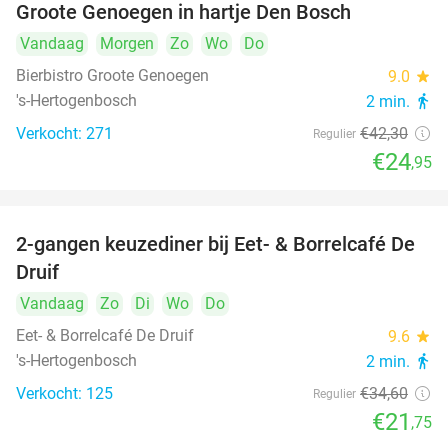
Groote Genoegen in hartje Den Bosch
Vandaag
Morgen
Zo
Wo
Do
Bierbistro Groote Genoegen
9.0
star
's-Hertogenbosch
2 min.
directions_walk
Verkocht: 271
€42
,30
Regulier
€24
,95
2-gangen keuzediner bij Eet- & Borrelcafé De
37%
Druif
Vandaag
Zo
Di
Wo
Do
Eet- & Borrelcafé De Druif
9.6
star
's-Hertogenbosch
2 min.
directions_walk
Verkocht: 125
€34
,60
Regulier
€21
,75