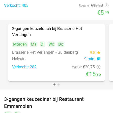
Verkocht: 403
€13
,20
Regulier
€5
,99
2-gangen keuzelunch bij Brasserie Het
23%
Verlangen
Morgen
Ma
Di
Wo
Do
Brasserie Het Verlangen - Guldenberg
9.8
star
Helvoirt
9 min.
directions_car
Verkocht: 282
€20
,75
Regulier
€15
,95
3-gangen keuzediner bij Restaurant
27%
Emmamolen