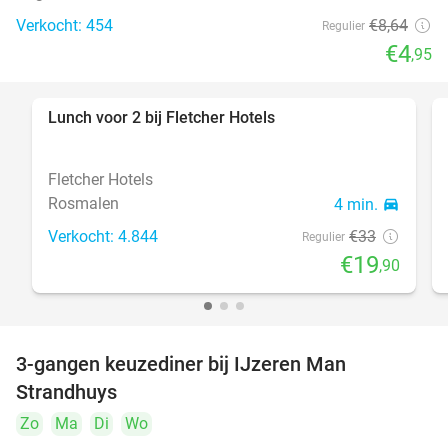
Verkocht: 454
€8
,64
Regulier
€4
,95
Lunch voor 2 bij Fletcher Hotels
40%
Fletcher Hotels
Rosmalen
4 min.
directions_car
Verkocht: 4.844
€33
Regulier
€19
,90
3-gangen keuzediner bij IJzeren Man
29%
Strandhuys
Zo
Ma
Di
Wo