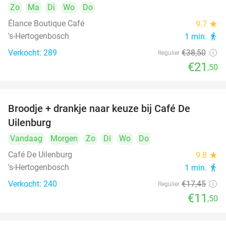
Zo
Ma
Di
Wo
Do
Élance Boutique Café
9.7
star
's-Hertogenbosch
1 min.
directions_walk
Verkocht: 289
€38
,50
Regulier
€21
,50
Broodje + drankje naar keuze bij Café De
34%
Uilenburg
Vandaag
Morgen
Zo
Di
Wo
Do
Café De Uilenburg
9.8
star
's-Hertogenbosch
1 min.
directions_walk
Verkocht: 240
€17
,45
Regulier
€11
,50