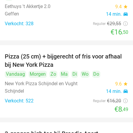
Eethuys 't Akkertje 2.0
9.4
star
Geffen
14 min.
directions_car
Verkocht: 328
€29
,55
Regulier
€16
,50
Pizza (25 cm) + bijgerecht of fris voor afhaal
48%
bij New York Pizza
Vandaag
Morgen
Zo
Ma
Di
Wo
Do
New York Pizza Schijndel en Vught
9.6
star
Schijndel
14 min.
directions_car
Verkocht: 522
€16
,20
Regulier
€8
,49