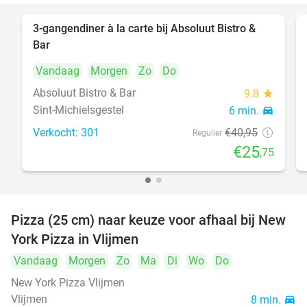
3-gangendiner à la carte bij Absoluut Bistro &
37%
Bar
Vandaag
Morgen
Zo
Do
Absoluut Bistro & Bar
9.8
star
Sint-Michielsgestel
6 min.
directions_car
Verkocht: 301
€40
,95
Regulier
€25
,75
Pizza (25 cm) naar keuze voor afhaal bij New
55%
York Pizza in Vlijmen
Vandaag
Morgen
Zo
Ma
Di
Wo
Do
New York Pizza Vlijmen
Vlijmen
8 min.
directions_car