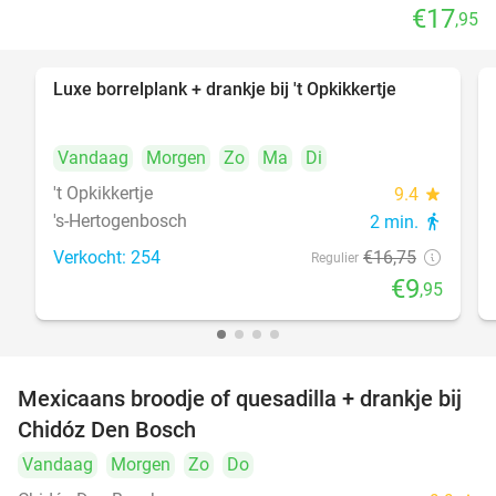
€17
,95
Luxe borrelplank + drankje bij 't Opkikkertje
41%
Vandaag
Morgen
Zo
Ma
Di
't Opkikkertje
9.4
star
's-Hertogenbosch
2 min.
directions_walk
Verkocht: 254
€16
,75
Regulier
€9
,95
Mexicaans broodje of quesadilla + drankje bij
37%
Chidóz Den Bosch
Vandaag
Morgen
Zo
Do