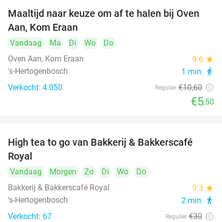
Maaltijd naar keuze om af te halen bij Oven
48%
Aan, Kom Eraan
Vandaag
Ma
Di
Wo
Do
Oven Aan, Kom Eraan
9.6
star
's-Hertogenbosch
1 min.
directions_walk
Verkocht: 4.050
€10
,60
Regulier
€5
,50
High tea to go van Bakkerij & Bakkerscafé
40%
Royal
Vandaag
Morgen
Zo
Di
Wo
Do
Bakkerij & Bakkerscafé Royal
9.3
star
's-Hertogenbosch
2 min.
directions_walk
Verkocht: 67
€30
Regulier