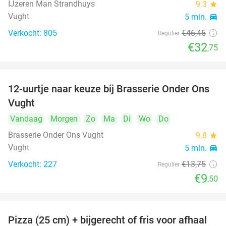
IJzeren Man Strandhuys
9.3
star
Vught
5 min.
directions_car
Verkocht: 805
€46
,45
Regulier
€32
,75
12-uurtje naar keuze bij Brasserie Onder Ons
31%
Vught
Vandaag
Morgen
Zo
Ma
Di
Wo
Do
Brasserie Onder Ons Vught
9.8
star
Vught
5 min.
directions_car
Verkocht: 227
€13
,75
Regulier
€9
,50
Pizza (25 cm) + bijgerecht of fris voor afhaal
48%