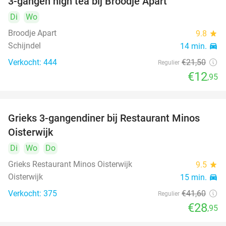
3-gangen high tea bij Broodje Apart
40%
Di
Wo
Broodje Apart
9.8
star
Schijndel
14 min.
directions_car
Verkocht: 444
€21
,50
Regulier
€12
,95
Grieks 3-gangendiner bij Restaurant Minos
30%
Oisterwijk
Di
Wo
Do
Grieks Restaurant Minos Oisterwijk
9.5
star
Oisterwijk
15 min.
directions_car
Verkocht: 375
€41
,60
Regulier
€28
,95