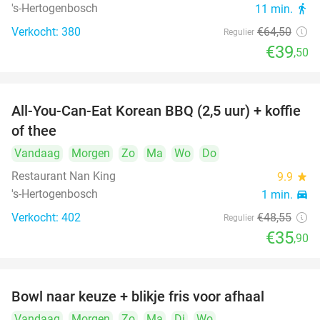
's-Hertogenbosch
11 min.
directions_walk
Verkocht: 380
€64
,50
Regulier
€39
,50
All-You-Can-Eat Korean BBQ (2,5 uur) + koffie
26%
of thee
Vandaag
Morgen
Zo
Ma
Wo
Do
Restaurant Nan King
9.9
star
's-Hertogenbosch
1 min.
directions_car
Verkocht: 402
€48
,55
Regulier
€35
,90
Bowl naar keuze + blikje fris voor afhaal
51%
Vandaag
Morgen
Zo
Ma
Di
Wo