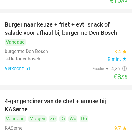
€10
,95
Burger naar keuze + friet + evt. snack of
37%
salade voor afhaal bij burgerme Den Bosch
Vandaag
burgerme Den Bosch
8.4
star
's-Hertogenbosch
9 min.
directions_walk
Verkocht: 61
€14
,25
Regulier
€8
,95
4-gangendiner van de chef + amuse bij
39%
KASerne
Vandaag
Morgen
Zo
Di
Wo
Do
KASerne
9.7
star