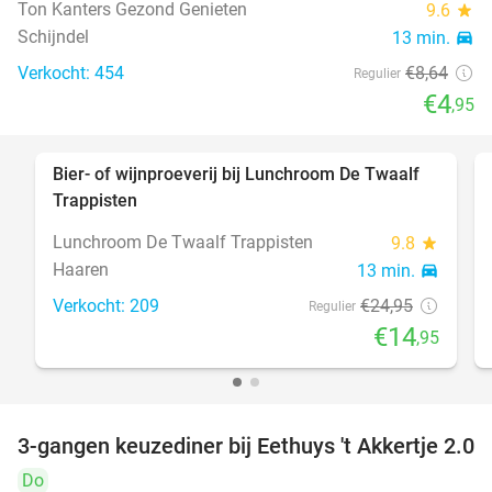
Ton Kanters Gezond Genieten
9.6
star
Schijndel
13 min.
directions_car
Verkocht: 454
€8
,64
Regulier
€4
,95
Bier- of wijnproeverij bij Lunchroom De Twaalf
40%
Trappisten
Lunchroom De Twaalf Trappisten
9.8
star
Haaren
13 min.
directions_car
Verkocht: 209
€24
,95
Regulier
€14
,95
3-gangen keuzediner bij Eethuys 't Akkertje 2.0
44%
Do