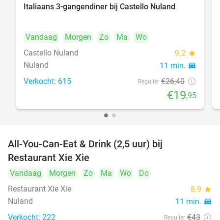
Italiaans 3-gangendiner bij Castello Nuland
24%
Vandaag
Morgen
Zo
Ma
Wo
Castello Nuland
9.2
star
Nuland
11 min.
directions_car
Verkocht: 615
€26
,40
Regulier
€19
,95
All-You-Can-Eat & Drink (2,5 uur) bij
17%
Restaurant Xie Xie
Vandaag
Morgen
Zo
Ma
Wo
Do
Restaurant Xie Xie
8.9
star
Nuland
11 min.
directions_car
Verkocht: 222
€43
Regulier