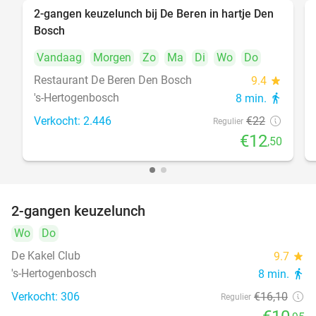
2-gangen keuzelunch bij De Beren in hartje Den
43%
Bosch
Vandaag
Morgen
Zo
Ma
Di
Wo
Do
Restaurant De Beren Den Bosch
9.4
star
's-Hertogenbosch
8 min.
directions_walk
Verkocht: 2.446
€22
Regulier
€12
,50
2-gangen keuzelunch
32%
Wo
Do
De Kakel Club
9.7
star
's-Hertogenbosch
8 min.
directions_walk
Verkocht: 306
€16
,10
Regulier