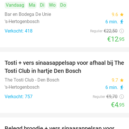
Vandaag
Ma
Di
Wo
Do
Bar en Bodega De Unie
9.6
star
's-Hertogenbosch
6 min.
directions_walk
Verkocht: 418
€22
,50
Regulier
€12
,95
Tosti + vers sinaasappelsap voor afhaal bij The
49%
Tosti Club in hartje Den Bosch
The Tosti Club - Den Bosch
9.7
star
's-Hertogenbosch
6 min.
directions_walk
Verkocht: 757
€9
,70
Regulier
€4
,95
Belegd broodje + vers sinaasappelsap voor