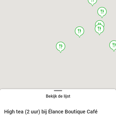
food
food
food
food
foo
food
Bekijk de lijst
High tea (2 uur) bij Élance Boutique Café
44%