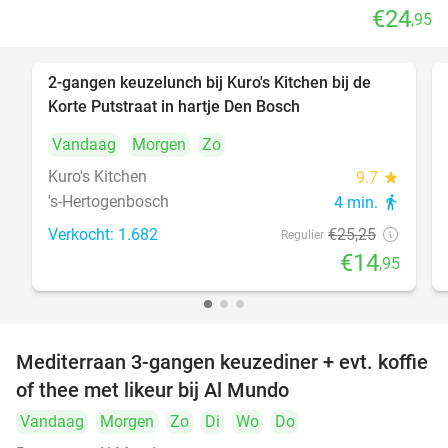
€24
,95
2-gangen keuzelunch bij Kuro's Kitchen bij de
41%
Korte Putstraat in hartje Den Bosch
Vandaag
Morgen
Zo
Kuro's Kitchen
9.7
star
's-Hertogenbosch
4 min.
directions_walk
Verkocht: 1.682
€25
,25
Regulier
€14
,95
Mediterraan 3-gangen keuzediner + evt. koffie
27%
of thee met likeur bij Al Mundo
Vandaag
Morgen
Zo
Di
Wo
Do