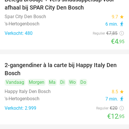
37%
afhaal bij SPAR City Den Bosch
Spar City Den Bosch
9.7
star
's-Hertogenbosch
6 min.
directions_walk
Verkocht: 480
€7
,85
Regulier
€4
,95
2-gangendiner à la carte bij Happy Italy Den
35%
Bosch
Vandaag
Morgen
Ma
Di
Wo
Do
Happy Italy Den Bosch
8.5
star
's-Hertogenbosch
7 min.
directions_walk
Verkocht: 2.999
€20
Regulier
€12
,95