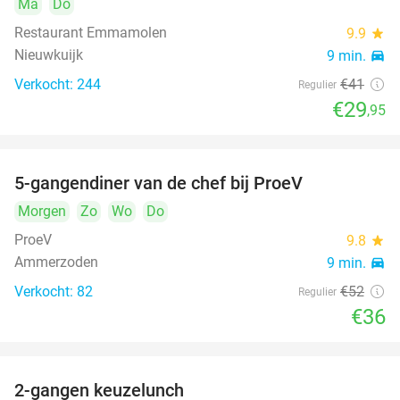
Ma
Do
Restaurant Emmamolen
9.9
star
Nieuwkuijk
9 min.
directions_car
Verkocht: 244
€41
Regulier
€29
,95
5-gangendiner van de chef bij ProeV
31%
Morgen
Zo
Wo
Do
ProeV
9.8
star
Ammerzoden
9 min.
directions_car
Verkocht: 82
€52
Regulier
€36
2-gangen keuzelunch
38%