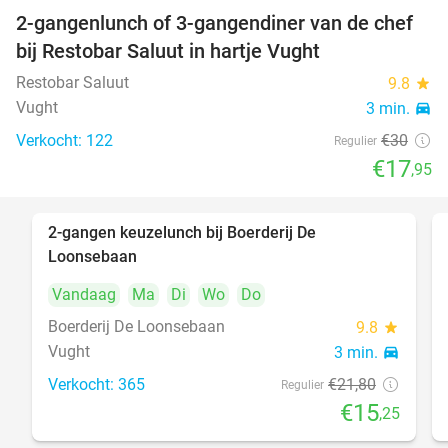
2-gangenlunch of 3-gangendiner van de chef
40%
bij Restobar Saluut in hartje Vught
Restobar Saluut
9.8
star
Vught
3 min.
directions_car
Verkocht: 122
€30
Regulier
€17
,95
2-gangen keuzelunch bij Boerderij De
30%
Loonsebaan
Vandaag
Ma
Di
Wo
Do
Boerderij De Loonsebaan
9.8
star
Vught
3 min.
directions_car
Verkocht: 365
€21
,80
Regulier
€15
,25