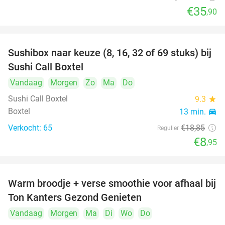
€35
,90
Sushibox naar keuze (8, 16, 32 of 69 stuks) bij
53%
Sushi Call Boxtel
Vandaag
Morgen
Zo
Ma
Do
Sushi Call Boxtel
9.3
star
Boxtel
13 min.
directions_car
Verkocht: 65
€18
,85
Regulier
€8
,95
Warm broodje + verse smoothie voor afhaal bij
43%
Ton Kanters Gezond Genieten
Vandaag
Morgen
Ma
Di
Wo
Do