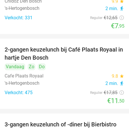
Chidóz Den Bosch
9.9
star
's-Hertogenbosch
2 min.
directions_walk
Verkocht: 331
€12
,65
Regulier
€7
,95
2-gangen keuzelunch bij Café Plaats Royaal in
36%
hartje Den Bosch
Vandaag
Zo
Do
Cafe Plaats Royaal
9.8
star
's-Hertogenbosch
2 min.
directions_walk
Verkocht: 475
€17
,85
Regulier
€11
,50
3-gangen keuzelunch of -diner bij Bierbistro
41%