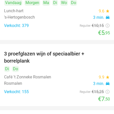
Vandaag
Morgen
Ma
Di
Wo
Do
Lunch-hart
9.6
star
's-Hertogenbosch
3 min.
directions_car
Verkocht: 379
€10
,15
Regulier
€5
,95
3 proefglazen wijn of speciaalbier +
51%
borrelplank
Di
Do
Café 't Zonneke Rosmalen
9.9
star
Rosmalen
3 min.
directions_car
Verkocht: 155
€15
,25
Regulier
€7
,50