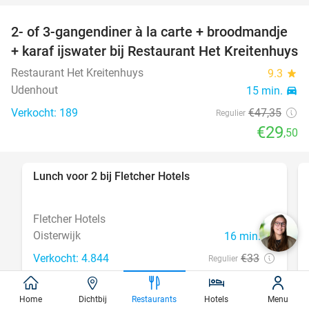
2- of 3-gangendiner à la carte + broodmandje
38%
+ karaf ijswater bij Restaurant Het Kreitenhuys
Restaurant Het Kreitenhuys
9.3
star
Udenhout
15 min.
directions_car
Verkocht: 189
€47
,35
Regulier
€29
,50
Lunch voor 2 bij Fletcher Hotels
40%
Fletcher Hotels
Oisterwijk
16 min.
directions_car
Verkocht: 4.844
€33
Regulier
€19
,90
Home
Dichtbij
Restaurants
Hotels
Menu