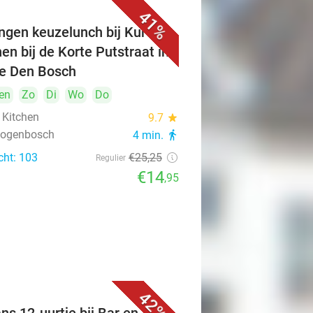
41%
ngen keuzelunch bij Kuro's
hen bij de Korte Putstraat in
je Den Bosch
en
Zo
Di
Wo
Do
 Kitchen
9.7
star
rtogenbosch
4 min.
directions_walk
cht: 103
€25
,25
Regulier
€14
,95
42%