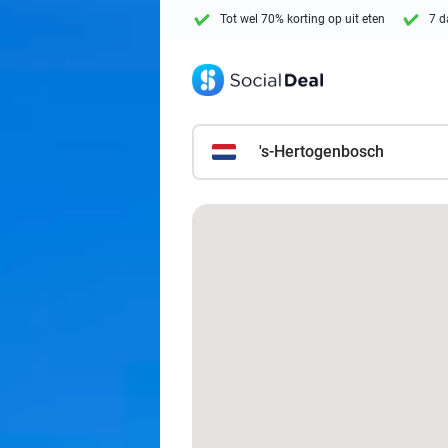
Tot wel 70% korting op uit eten
7 d
's-Hertogenbosch