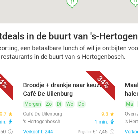
food
tdeals in de buurt van 's-Hertoge
rting, een betaalbare lunch of wil je ontbijten voor
e restaurants in de buurt van 's-Hertogenbosch.
4%
34%
Broodje + drankje naar keuze bij
Maal
Café De Uilenburg
hale
Morgen
Zo
Di
Wo
Do
Ma
Café De Uilenburg
Oven 
9.7
star
9.8
star
's-Hertogenbosch
's-He
min.
directions_walk
1 min.
directions_walk
,50
Verkocht: 244
€17
,45
Verko
Regulier