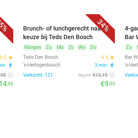
5%
34%
unch
Brunch- of lunchgerecht naar
4-ga
keuze bij Teds Den Bosch
Bar 
Morgen
Zo
Ma
Di
Wo
Do
Zo
Teds Den Bosch
Bar W
9.5
star
9.5
star
's-Hertogenbosch
's-He
min.
directions_walk
3 min.
directions_walk
,95
Verkocht: 121
€15
,15
Verko
Regulier
14
€9
,95
,95