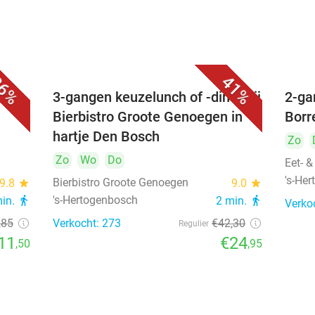
6%
41%
é
3-gangen keuzelunch of -diner bij
2-ga
Bierbistro Groote Genoegen in
Borr
hartje Den Bosch
Zo
Zo
Wo
Do
Eet- &
's-He
Bierbistro Groote Genoegen
9.8
star
9.0
star
's-Hertogenbosch
min.
directions_walk
2 min.
directions_walk
Verko
,85
Verkocht: 273
€42
,30
Regulier
11
€24
,50
,95