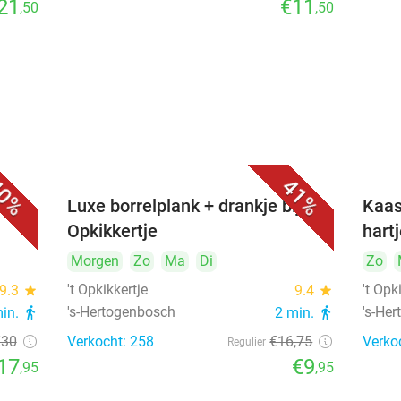
21
€11
,50
,50
0%
41%
&
Luxe borrelplank + drankje bij 't
Kaas
Opkikkertje
hart
Morgen
Zo
Ma
Di
Zo
't Opkikkertje
't Opk
9.3
star
9.4
star
's-Hertogenbosch
's-He
min.
directions_walk
2 min.
directions_walk
€30
Verkocht: 258
€16
,75
Verko
Regulier
17
€9
,95
,95