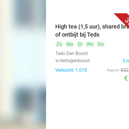
3
High tea (1,5 uur), shared br
of ontbijt bij Teds
Zo
Ma
Di
Wo
Do
Teds Den Bosch
's-Hertogenbosch
3 
Verkocht: 1.018
€22
Regulier
€