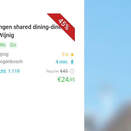
45%
ngen shared dining-diner bij
Wijnig
Wo
Do
ijnig
9.6
star
rtogenbosch
4 min.
directions_walk
cht: 1.119
€45
Regulier
€24
,95