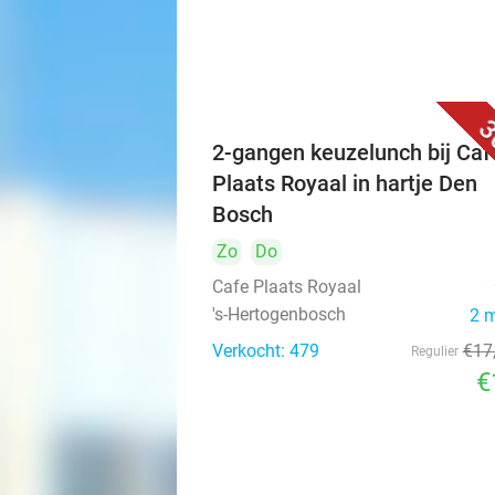
3
2-gangen keuzelunch bij Caf
Plaats Royaal in hartje Den
Bosch
Zo
Do
Cafe Plaats Royaal
's-Hertogenbosch
2 
Verkocht: 479
€17
Regulier
€