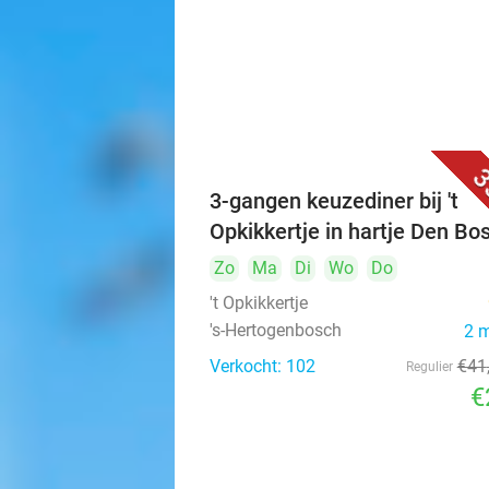
3
3-gangen keuzediner bij 't
Opkikkertje in hartje Den Bo
Zo
Ma
Di
Wo
Do
't Opkikkertje
's-Hertogenbosch
2 
Verkocht: 102
€41
Regulier
€