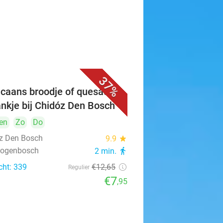
37%
caans broodje of quesadilla
ankje bij Chidóz Den Bosch
en
Zo
Do
z Den Bosch
9.9
star
rtogenbosch
2 min.
directions_walk
cht: 339
€12
,65
Regulier
€7
,95