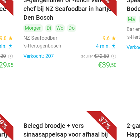
3-gangendiner of -lunch van de
Spaa
hee
chef bij NZ Seafoodbar in hartje
Bode
Den Bosch
Ma
Morgen
Di
Wo
Do
Bar e
's-He
NZ Seafoodbar
9.8
star
9.6
star
's-Hertogenbosch
min.
directions_walk
4 min.
directions_walk
Verko
,20
Verkocht: 207
€72
,50
Regulier
29
€39
,95
,50
9%
37%
voor
Belegd broodje + vers
2-ga
artje
sinaasappelsap voor afhaal bij
Happ