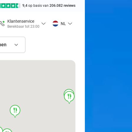
9,4
op basis van
206.082 reviews
Klantenservice
NL
Bereikbaar tot 23:00
nen
food
food
food
d