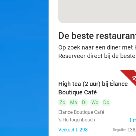
De beste restauran
Op zoek naar een diner met ko
Reserveer direct bij de best
4
High tea (2 uur) bij Élance
Boutique Café
Zo
Ma
Di
Wo
Do
Élance Boutique Café
's-Hertogenbosch
1 
Verkocht: 298
€38
Regulier