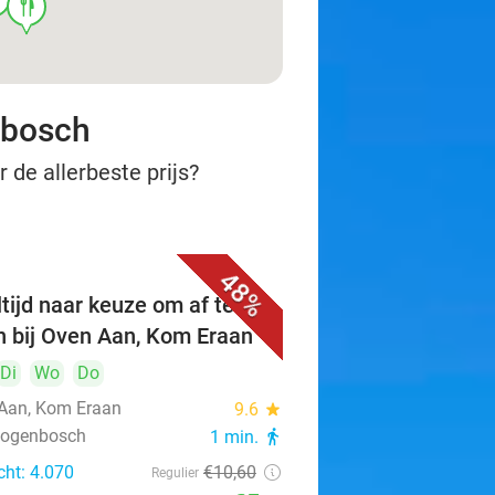
food
nbosch
 de allerbeste prijs?
48%
tijd naar keuze om af te
n bij Oven Aan, Kom Eraan
Di
Wo
Do
Aan, Kom Eraan
9.6
star
rtogenbosch
1 min.
directions_walk
cht: 4.070
€10
,60
Regulier