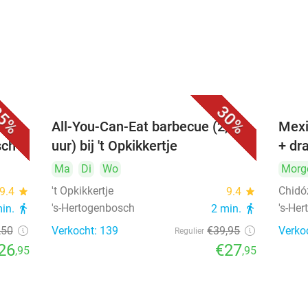
5%
30%
All-You-Can-Eat barbecue (2,5
Mexi
sch
uur) bij 't Opkikkertje
+ dr
Ma
Di
Wo
Morg
't Opkikkertje
Chidó
9.4
star
9.4
star
's-Hertogenbosch
's-He
min.
directions_walk
2 min.
directions_walk
,50
Verkocht: 139
€39
,95
Verko
Regulier
26
€27
,95
,95