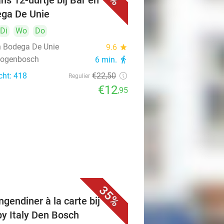
ns 12-uurtje bij Bar en
ga De Unie
Di
Wo
Do
n Bodega De Unie
9.6
star
rtogenbosch
6 min.
directions_walk
cht: 418
€22
,50
Regulier
€12
,95
35%
ngendiner à la carte bij
y Italy Den Bosch