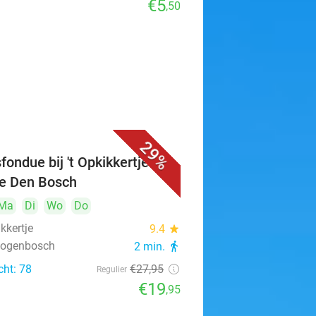
€5
,50
29%
fondue bij 't Opkikkertje in
je Den Bosch
Ma
Di
Wo
Do
ikkertje
9.4
star
rtogenbosch
2 min.
directions_walk
cht: 78
€27
,95
Regulier
€19
,95