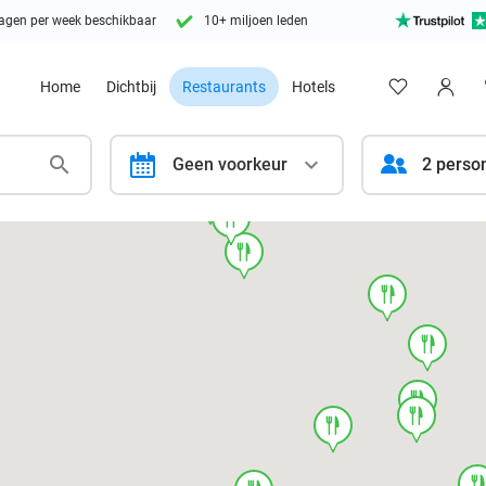
agen per week beschikbaar
10+ miljoen leden
Home
Dichtbij
Restaurants
Hotels
calendar
Geen voorkeur
2 perso
food
food
food
food
food
food
food
food
foo