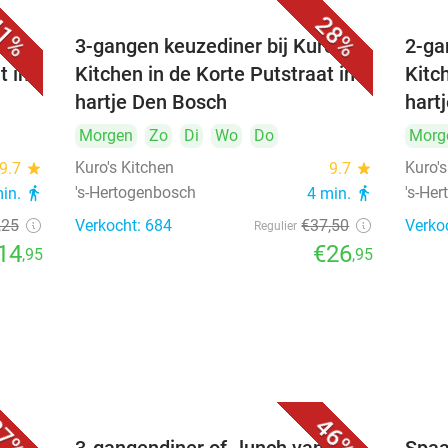
1%
28%
's
3-gangen keuzediner bij Kuro's
2-ga
t in
Kitchen in de Korte Putstraat in
Kitc
hartje Den Bosch
hart
Morgen
Zo
Di
Wo
Do
Morg
Kuro's Kitchen
Kuro's
9.7
star
9.7
star
's-Hertogenbosch
's-He
min.
directions_walk
4 min.
directions_walk
,25
Verkocht: 684
€37
,50
Verko
Regulier
14
€26
,95
,95
7%
46%