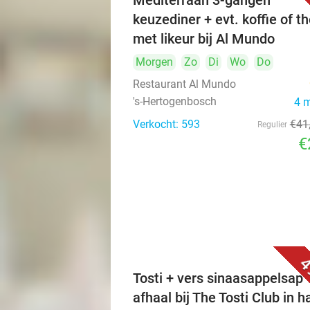
Mediterraan 3-gangen
keuzediner + evt. koffie of t
met likeur bij Al Mundo
Morgen
Zo
Di
Wo
Do
Restaurant Al Mundo
's-Hertogenbosch
4 
Verkocht: 593
€41
Regulier
€
4
Tosti + vers sinaasappelsap 
afhaal bij The Tosti Club in h