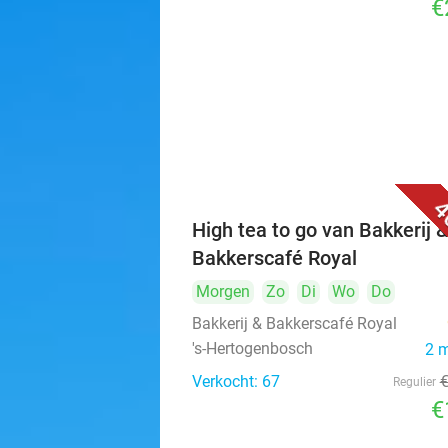
€
4
High tea to go van Bakkerij 
Bakkerscafé Royal
Morgen
Zo
Di
Wo
Do
Bakkerij & Bakkerscafé Royal
's-Hertogenbosch
2 
Verkocht: 67
Regulier
€