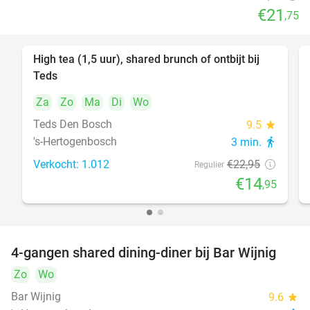
€21
,75
High tea (1,5 uur), shared brunch of ontbijt bij
35%
Teds
Za
Zo
Ma
Di
Wo
Teds Den Bosch
9.5
star
's-Hertogenbosch
3 min.
directions_walk
Verkocht: 1.012
€22
,95
Regulier
€14
,95
4-gangen shared dining-diner bij Bar Wijnig
45%
Zo
Wo
Bar Wijnig
9.6
star