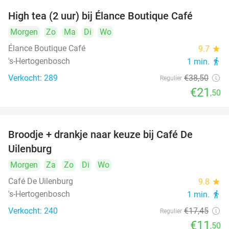
High tea (2 uur) bij Élance Boutique Café
44%
Morgen
Zo
Ma
Di
Wo
Élance Boutique Café
9.7
star
's-Hertogenbosch
1 min.
directions_walk
Verkocht: 289
€38
,50
Regulier
€21
,50
Broodje + drankje naar keuze bij Café De
34%
Uilenburg
Morgen
Za
Zo
Di
Wo
Café De Uilenburg
9.8
star
's-Hertogenbosch
1 min.
directions_walk
Verkocht: 240
€17
,45
Regulier
€11
,50