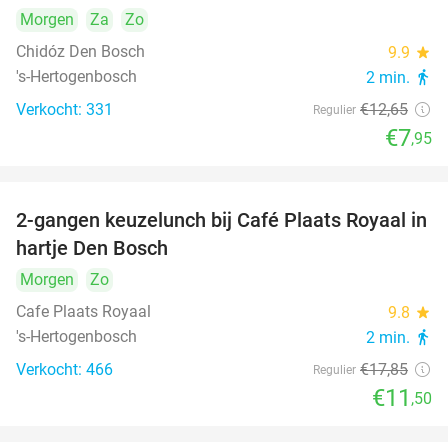
Morgen
Za
Zo
Chidóz Den Bosch
9.9
star
's-Hertogenbosch
2 min.
directions_walk
Verkocht: 331
€12
,65
Regulier
€7
,95
2-gangen keuzelunch bij Café Plaats Royaal in
36%
hartje Den Bosch
Morgen
Zo
Cafe Plaats Royaal
9.8
star
's-Hertogenbosch
2 min.
directions_walk
Verkocht: 466
€17
,85
Regulier
€11
,50