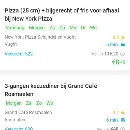
Pizza (25 cm) + bijgerecht of fris voor afhaal
48%
bij New York Pizza
Vandaag
Morgen
Za
Zo
Ma
Di
Wo
New York Pizza Schijndel en Vught
9.6
star
Vught
5 min.
directions_car
Verkocht: 522
€16
,20
Regulier
€8
,49
3-gangen keuzediner bij Grand Café
26%
Rosmaelen
Morgen
Za
Zo
Wo
Grand Café Rosmaelen
9.7
star
Rosmalen
6 min.
directions_car
Verkocht: 900
€35
Regulier