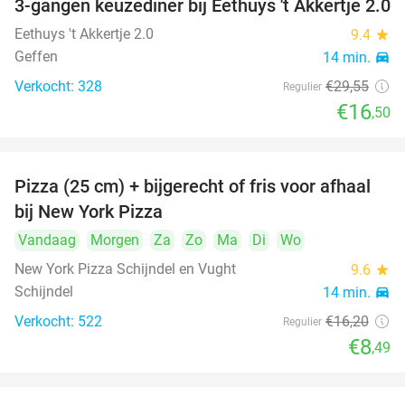
3-gangen keuzediner bij Eethuys 't Akkertje 2.0
44%
Eethuys 't Akkertje 2.0
9.4
star
Geffen
14 min.
directions_car
Verkocht: 328
€29
,55
Regulier
€16
,50
Pizza (25 cm) + bijgerecht of fris voor afhaal
48%
bij New York Pizza
Vandaag
Morgen
Za
Zo
Ma
Di
Wo
New York Pizza Schijndel en Vught
9.6
star
Schijndel
14 min.
directions_car
Verkocht: 522
€16
,20
Regulier
€8
,49