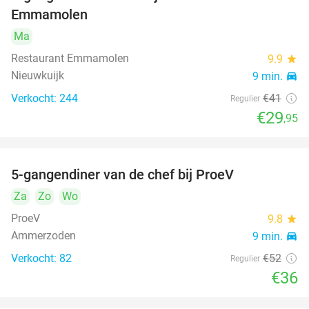
27%
Emmamolen
Ma
Restaurant Emmamolen
9.9
star
Nieuwkuijk
9 min.
directions_car
Verkocht: 244
€41
Regulier
€29
,95
5-gangendiner van de chef bij ProeV
31%
Za
Zo
Wo
ProeV
9.8
star
Ammerzoden
9 min.
directions_car
Verkocht: 82
€52
Regulier
€36