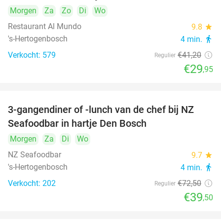
Morgen
Za
Zo
Di
Wo
Restaurant Al Mundo
9.8
star
's-Hertogenbosch
4 min.
directions_walk
Verkocht: 579
€41
,20
Regulier
€29
,95
3-gangendiner of -lunch van de chef bij NZ
46%
Seafoodbar in hartje Den Bosch
Morgen
Za
Di
Wo
NZ Seafoodbar
9.7
star
's-Hertogenbosch
4 min.
directions_walk
Verkocht: 202
€72
,50
Regulier
€39
,50