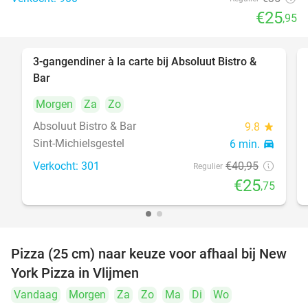
€25
,95
food
3-gangendiner à la carte bij Absoluut Bistro &
37%
Bar
Morgen
Za
Zo
food
food
Absoluut Bistro & Bar
9.8
star
Sint-Michielsgestel
6 min.
directions_car
Verkocht: 301
€40
,95
Regulier
€25
,75
Pizza (25 cm) naar keuze voor afhaal bij New
55%
York Pizza in Vlijmen
Vandaag
Morgen
Za
Zo
Ma
Di
Wo