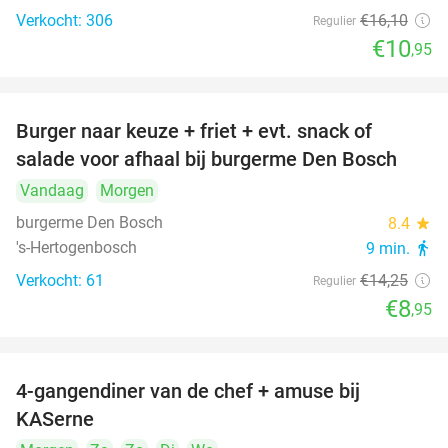
Verkocht: 306
€16
,10
Regulier
€10
,95
Burger naar keuze + friet + evt. snack of
37%
salade voor afhaal bij burgerme Den Bosch
Vandaag
Morgen
burgerme Den Bosch
8.4
star
's-Hertogenbosch
9 min.
directions_walk
Verkocht: 61
€14
,25
Regulier
€8
,95
4-gangendiner van de chef + amuse bij
39%
KASerne