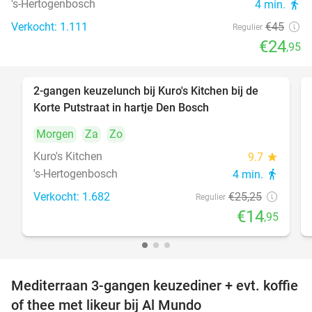
's-Hertogenbosch
4 min.
directions_walk
Verkocht: 1.111
€45
Regulier
€24
,95
2-gangen keuzelunch bij Kuro's Kitchen bij de
41%
Korte Putstraat in hartje Den Bosch
Morgen
Za
Zo
Kuro's Kitchen
9.7
star
's-Hertogenbosch
4 min.
directions_walk
Verkocht: 1.682
€25
,25
Regulier
€14
,95
Mediterraan 3-gangen keuzediner + evt. koffie
27%
of thee met likeur bij Al Mundo