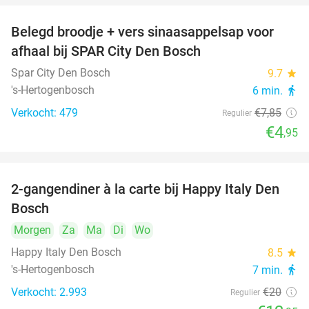
Belegd broodje + vers sinaasappelsap voor
37%
afhaal bij SPAR City Den Bosch
Spar City Den Bosch
9.7
star
's-Hertogenbosch
6 min.
directions_walk
Verkocht: 479
€7
,85
Regulier
€4
,95
2-gangendiner à la carte bij Happy Italy Den
35%
Bosch
Morgen
Za
Ma
Di
Wo
Happy Italy Den Bosch
8.5
star
's-Hertogenbosch
7 min.
directions_walk
Verkocht: 2.993
€20
Regulier