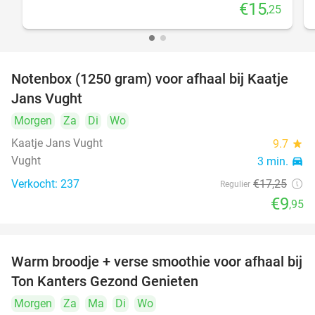
€15
,25
Notenbox (1250 gram) voor afhaal bij Kaatje
42%
Jans Vught
Morgen
Za
Di
Wo
Kaatje Jans Vught
9.7
star
Vught
3 min.
directions_car
Verkocht: 237
€17
,25
Regulier
€9
,95
Warm broodje + verse smoothie voor afhaal bij
43%
Ton Kanters Gezond Genieten
Morgen
Za
Ma
Di
Wo