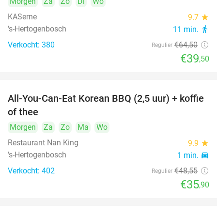
Morgen
Za
Zo
Di
Wo
KASerne
9.7
star
's-Hertogenbosch
11 min.
directions_walk
Verkocht: 380
€64
,50
Regulier
€39
,50
All-You-Can-Eat Korean BBQ (2,5 uur) + koffie
26%
of thee
Morgen
Za
Zo
Ma
Wo
Restaurant Nan King
9.9
star
's-Hertogenbosch
1 min.
directions_car
Verkocht: 402
€48
,55
Regulier
€35
,90