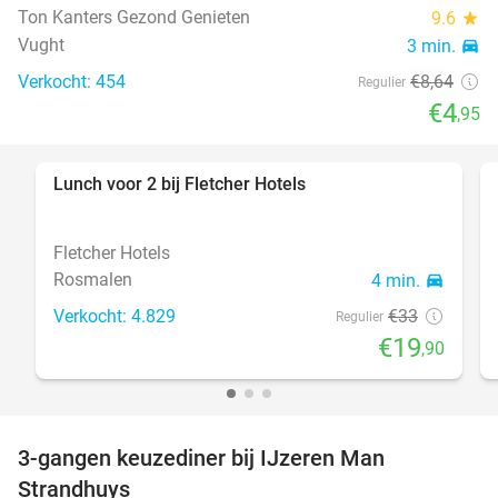
Ton Kanters Gezond Genieten
9.6
star
Vught
3 min.
directions_car
Verkocht: 454
€8
,64
Regulier
€4
,95
Lunch voor 2 bij Fletcher Hotels
40%
Fletcher Hotels
Rosmalen
4 min.
directions_car
Verkocht: 4.829
€33
Regulier
€19
,90
3-gangen keuzediner bij IJzeren Man
29%
Strandhuys