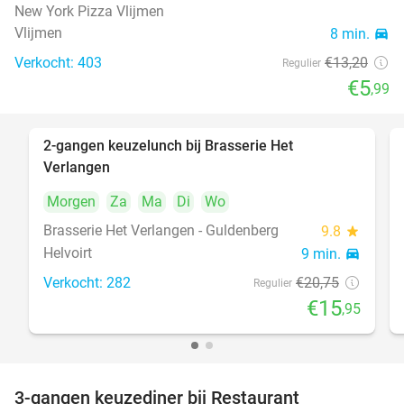
New York Pizza Vlijmen
Vlijmen
8 min.
directions_car
Verkocht: 403
€13
,20
Regulier
€5
,99
2-gangen keuzelunch bij Brasserie Het
23%
Verlangen
Morgen
Za
Ma
Di
Wo
Brasserie Het Verlangen - Guldenberg
9.8
star
Helvoirt
9 min.
directions_car
Verkocht: 282
€20
,75
Regulier
€15
,95
3-gangen keuzediner bij Restaurant