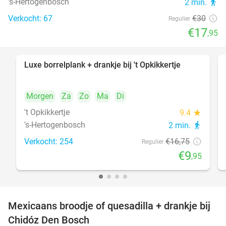
's-Hertogenbosch
2 min.
directions_walk
Verkocht: 67
€30
Regulier
€17
,95
Luxe borrelplank + drankje bij 't Opkikkertje
41%
Morgen
Za
Zo
Ma
Di
't Opkikkertje
9.4
star
's-Hertogenbosch
2 min.
directions_walk
Verkocht: 254
€16
,75
Regulier
€9
,95
Mexicaans broodje of quesadilla + drankje bij
37%
Chidóz Den Bosch