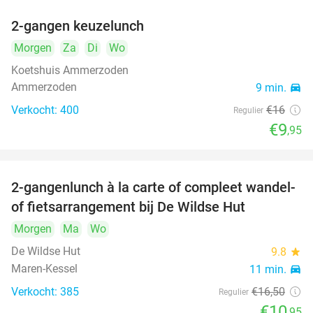
2-gangen keuzelunch
38%
Morgen
Za
Di
Wo
Koetshuis Ammerzoden
Ammerzoden
9 min.
directions_car
Verkocht: 400
€16
Regulier
€9
,95
2-gangenlunch à la carte of compleet wandel-
34%
of fietsarrangement bij De Wildse Hut
Morgen
Ma
Wo
De Wildse Hut
9.8
star
Maren-Kessel
11 min.
directions_car
Verkocht: 385
€16
,50
Regulier
€10
,95