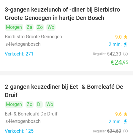
3-gangen keuzelunch of -diner bij Bierbistro
41%
Groote Genoegen in hartje Den Bosch
Morgen
Za
Zo
Wo
Bierbistro Groote Genoegen
9.0
star
's-Hertogenbosch
2 min.
directions_walk
Verkocht: 271
€42
,30
Regulier
€24
,95
2-gangen keuzediner bij Eet- & Borrelcafé De
37%
Druif
Morgen
Zo
Di
Wo
Eet- & Borrelcafé De Druif
9.6
star
's-Hertogenbosch
2 min.
directions_walk
Verkocht: 125
€34
,60
Regulier