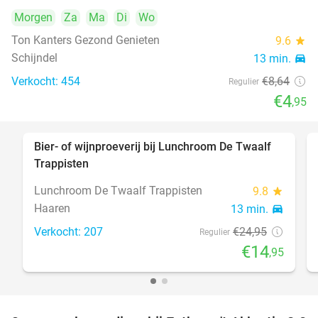
Morgen
Za
Ma
Di
Wo
Ton Kanters Gezond Genieten
9.6
star
Schijndel
13 min.
directions_car
Verkocht: 454
€8
,64
Regulier
€4
,95
Bier- of wijnproeverij bij Lunchroom De Twaalf
40%
Trappisten
Lunchroom De Twaalf Trappisten
9.8
star
Haaren
13 min.
directions_car
Verkocht: 207
€24
,95
Regulier
€14
,95