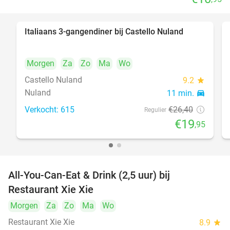
Italiaans 3-gangendiner bij Castello Nuland
24%
Morgen
Za
Zo
Ma
Wo
Castello Nuland
9.2
star
Nuland
11 min.
directions_car
Verkocht: 615
€26
,40
Regulier
€19
,95
All-You-Can-Eat & Drink (2,5 uur) bij
17%
Restaurant Xie Xie
Morgen
Za
Zo
Ma
Wo
Restaurant Xie Xie
8.9
star