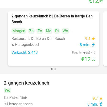
€12
,95
2-gangen keuzelunch bij De Beren in hartje Den
43%
Bosch
Morgen
Za
Zo
Ma
Di
Wo
Restaurant De Beren Den Bosch
9.4
star
's-Hertogenbosch
8 min.
directions_walk
Verkocht: 2.443
€22
Regulier
€12
,50
2-gangen keuzelunch
32%
Wo
De Kakel Club
9.7
star
's-Hertogenbosch
8 min.
directions_walk