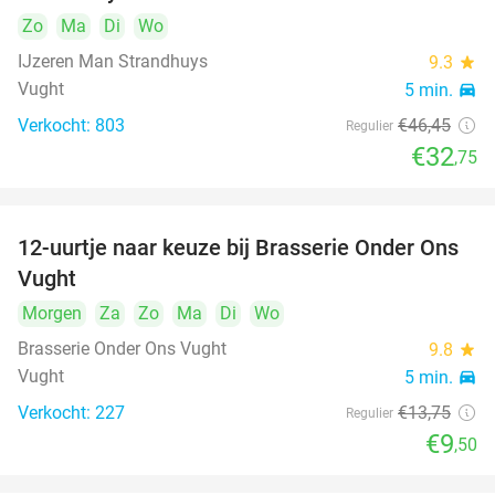
Zo
Ma
Di
Wo
IJzeren Man Strandhuys
9.3
star
Vught
5 min.
directions_car
Verkocht: 803
€46
,45
Regulier
€32
,75
12-uurtje naar keuze bij Brasserie Onder Ons
31%
Vught
Morgen
Za
Zo
Ma
Di
Wo
Brasserie Onder Ons Vught
9.8
star
Vught
5 min.
directions_car
Verkocht: 227
€13
,75
Regulier
€9
,50