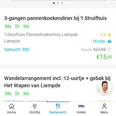
3-gangen pannenkoekendiner bij 't Struifhuis
43%
Ma
Di
Wo
't Struifhuis Pannenkoekenhuis Liempde
9.4
star
Liempde
16 min.
directions_car
Verkocht: 800
€27
,95
Regulier
€15
,95
Wandelarrangement incl. 12-uurtje + gebak bij
34%
Het Wapen van Liempde
Ma
Di
Wo
Het Wapen van Liempde
10.0
star
Liempde
16 min.
directions_car
Home
Dichtbij
Restaurants
Hotels
Menu