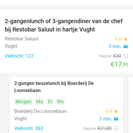
food
2-gangenlunch of 3-gangendiner van de chef
40%
food
bij Restobar Saluut in hartje Vught
food
food
Restobar Saluut
9.8
star
Vught
3 min.
directions_car
foo
food
Verkocht: 122
€30
Regulier
€17
,95
2-gangen keuzelunch bij Boerderij De
30%
Loonsebaan
Morgen
Ma
Di
Wo
Boerderij De Loonsebaan
9.8
star
Vught
3 min.
directions_car
Verkocht: 363
€21
,80
Regulier