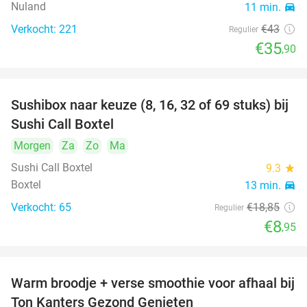
Nuland
11 min.
directions_car
Verkocht: 221
€43
Regulier
€35
,90
Sushibox naar keuze (8, 16, 32 of 69 stuks) bij
53%
Sushi Call Boxtel
Morgen
Za
Zo
Ma
Sushi Call Boxtel
9.3
star
Boxtel
13 min.
directions_car
Verkocht: 65
€18
,85
Regulier
€8
,95
Warm broodje + verse smoothie voor afhaal bij
43%
Ton Kanters Gezond Genieten