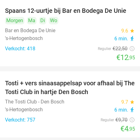
Spaans 12-uurtje bij Bar en Bodega De Unie
42%
Morgen
Ma
Di
Wo
Bar en Bodega De Unie
9.6
star
's-Hertogenbosch
6 min.
directions_walk
Verkocht: 418
€22
,50
Regulier
€12
,95
Tosti + vers sinaasappelsap voor afhaal bij The
49%
Tosti Club in hartje Den Bosch
The Tosti Club - Den Bosch
9.7
star
's-Hertogenbosch
6 min.
directions_walk
Verkocht: 757
€9
,70
Regulier
€4
,95