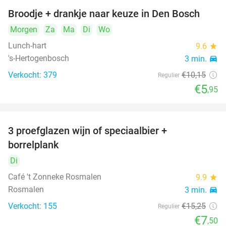
Broodje + drankje naar keuze in Den Bosch
41%
Morgen
Za
Ma
Di
Wo
Lunch-hart
9.6
star
's-Hertogenbosch
3 min.
directions_car
Verkocht: 379
€10
,15
Regulier
€5
,95
food
3 proefglazen wijn of speciaalbier +
51%
borrelplank
Di
Café 't Zonneke Rosmalen
9.9
star
food
food
Rosmalen
3 min.
directions_car
food
Verkocht: 155
€15
,25
Regulier
€7
,50
food