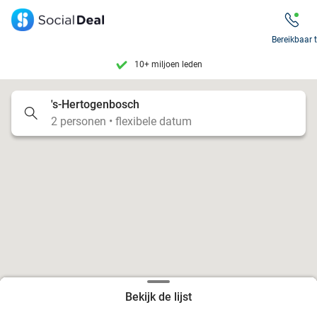
7 dagen per week beschikbaar
Bereikbaar 
10+ miljoen leden
9,4
op basis van
205.942 reviews
's-Hertogenbosch
Tot wel 70% korting op uit eten
2 personen • flexibele datum
7 dagen per week beschikbaar
10+ miljoen leden
Bekijk de lijst