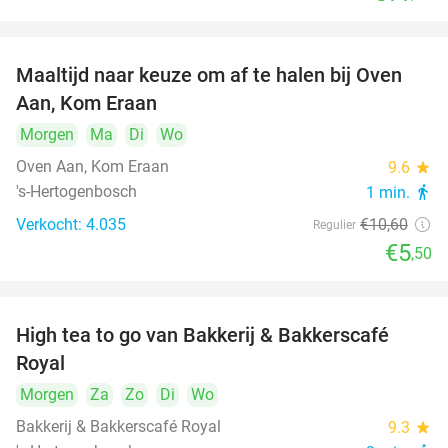
Maaltijd naar keuze om af te halen bij Oven
48%
Aan, Kom Eraan
Morgen
Ma
Di
Wo
Oven Aan, Kom Eraan
9.6
star
's-Hertogenbosch
1 min.
directions_walk
Verkocht: 4.035
€10
,60
Regulier
€5
,50
High tea to go van Bakkerij & Bakkerscafé
40%
Royal
Morgen
Za
Zo
Di
Wo
Bakkerij & Bakkerscafé Royal
9.3
star