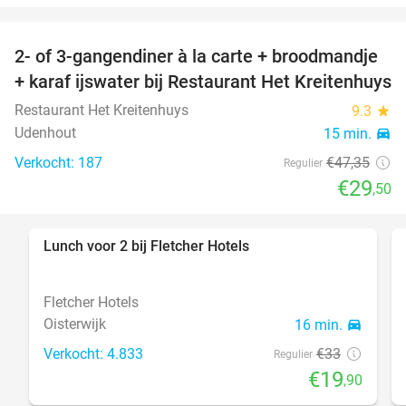
2- of 3-gangendiner à la carte + broodmandje
38%
+ karaf ijswater bij Restaurant Het Kreitenhuys
Restaurant Het Kreitenhuys
9.3
star
Udenhout
15 min.
directions_car
Verkocht: 187
€47
,35
Regulier
€29
,50
Lunch voor 2 bij Fletcher Hotels
40%
Fletcher Hotels
Oisterwijk
16 min.
directions_car
Verkocht: 4.833
€33
Regulier
€19
,90