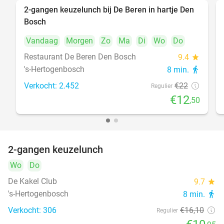
2-gangen keuzelunch bij De Beren in hartje Den
43%
Bosch
Vandaag
Morgen
Zo
Ma
Di
Wo
Do
Restaurant De Beren Den Bosch
9.4
star
's-Hertogenbosch
8 min.
directions_walk
Verkocht: 2.452
€22
Regulier
€12
,50
2-gangen keuzelunch
32%
Wo
Do
De Kakel Club
9.7
star
's-Hertogenbosch
8 min.
directions_walk
Verkocht: 306
€16
,10
Regulier