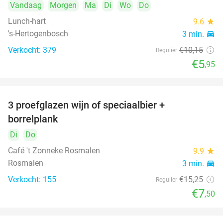
Vandaag
Morgen
Ma
Di
Wo
Do
Lunch-hart
9.6
star
's-Hertogenbosch
3 min.
directions_car
Verkocht: 379
€10
,15
Regulier
€5
,95
3 proefglazen wijn of speciaalbier +
51%
borrelplank
Di
Do
Café 't Zonneke Rosmalen
9.9
star
Rosmalen
3 min.
directions_car
Verkocht: 155
€15
,25
Regulier
€7
,50