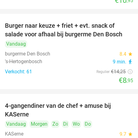
€10
,95
Burger naar keuze + friet + evt. snack of
37%
salade voor afhaal bij burgerme Den Bosch
Vandaag
burgerme Den Bosch
8.4
star
's-Hertogenbosch
9 min.
directions_walk
Verkocht: 61
€14
,25
Regulier
€8
,95
4-gangendiner van de chef + amuse bij
39%
KASerne
Vandaag
Morgen
Zo
Di
Wo
Do
KASerne
9.7
star