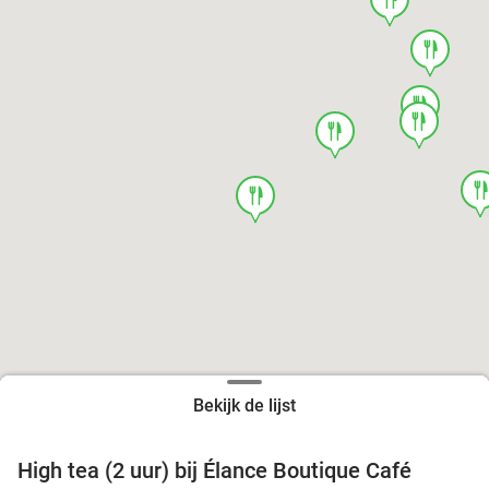
food
food
food
food
foo
food
Bekijk de lijst
High tea (2 uur) bij Élance Boutique Café
44%