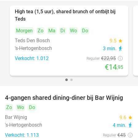
High tea (1,5 uur), shared brunch of ontbijt bij
35%
Teds
Morgen
Zo
Ma
Di
Wo
Do
Teds Den Bosch
9.5
star
's-Hertogenbosch
3 min.
directions_walk
Verkocht: 1.012
€22
,95
Regulier
€14
,95
4-gangen shared dining-diner bij Bar Wijnig
45%
Zo
Wo
Do
Bar Wijnig
9.6
star
's-Hertogenbosch
4 min.
directions_walk
Verkocht: 1.113
€45
Regulier