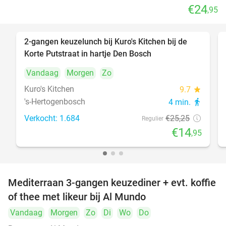
€24
,95
2-gangen keuzelunch bij Kuro's Kitchen bij de
41%
Korte Putstraat in hartje Den Bosch
Vandaag
Morgen
Zo
Kuro's Kitchen
9.7
star
's-Hertogenbosch
4 min.
directions_walk
Verkocht: 1.684
€25
,25
Regulier
€14
,95
Mediterraan 3-gangen keuzediner + evt. koffie
27%
of thee met likeur bij Al Mundo
Vandaag
Morgen
Zo
Di
Wo
Do