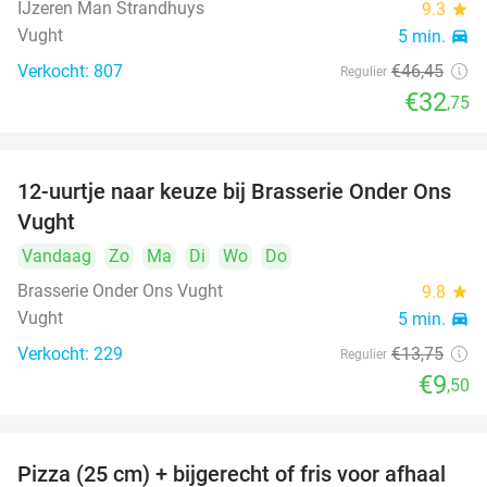
IJzeren Man Strandhuys
9.3
star
Vught
5 min.
directions_car
Verkocht: 807
€46
,45
Regulier
€32
,75
12-uurtje naar keuze bij Brasserie Onder Ons
31%
Vught
Vandaag
Zo
Ma
Di
Wo
Do
Brasserie Onder Ons Vught
9.8
star
Vught
5 min.
directions_car
Verkocht: 229
€13
,75
Regulier
€9
,50
Pizza (25 cm) + bijgerecht of fris voor afhaal
48%