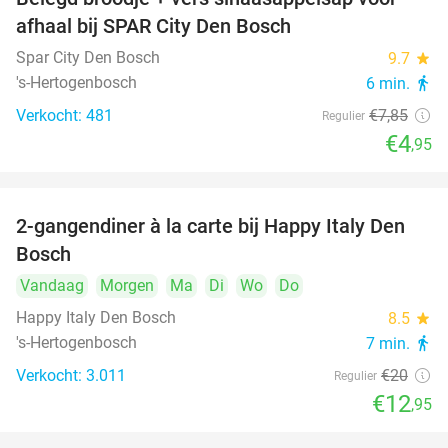
37%
afhaal bij SPAR City Den Bosch
Spar City Den Bosch
9.7
star
's-Hertogenbosch
6 min.
directions_walk
Verkocht: 481
€7
,85
Regulier
€4
,95
2-gangendiner à la carte bij Happy Italy Den
35%
Bosch
Vandaag
Morgen
Ma
Di
Wo
Do
Happy Italy Den Bosch
8.5
star
's-Hertogenbosch
7 min.
directions_walk
Verkocht: 3.011
€20
Regulier
€12
,95