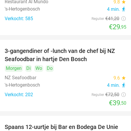
Restaurant Al Mundo
9.8
star
's-Hertogenbosch
4 min.
directions_walk
Verkocht: 585
€41
,20
Regulier
€29
,95
3-gangendiner of -lunch van de chef bij NZ
46%
Seafoodbar in hartje Den Bosch
Morgen
Di
Wo
Do
NZ Seafoodbar
9.6
star
's-Hertogenbosch
4 min.
directions_walk
Verkocht: 202
€72
,50
Regulier
€39
,50
Spaans 12-uurtje bij Bar en Bodega De Unie
42%