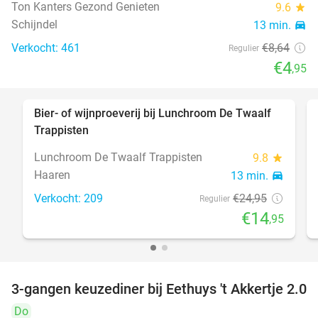
Ton Kanters Gezond Genieten
9.6
star
Schijndel
13 min.
directions_car
Verkocht: 461
€8
,64
Regulier
€4
,95
Bier- of wijnproeverij bij Lunchroom De Twaalf
40%
Trappisten
Lunchroom De Twaalf Trappisten
9.8
star
Haaren
13 min.
directions_car
Verkocht: 209
€24
,95
Regulier
€14
,95
3-gangen keuzediner bij Eethuys 't Akkertje 2.0
44%
Do