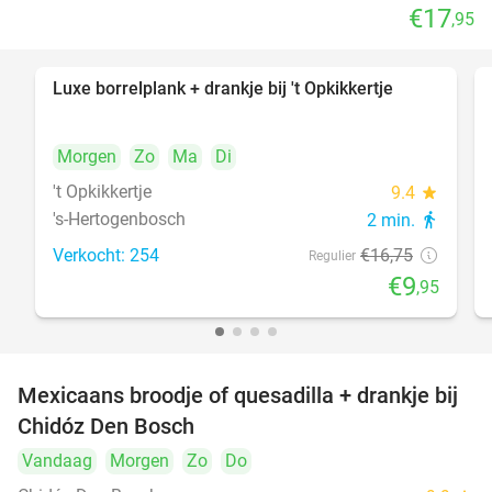
€17
,95
Luxe borrelplank + drankje bij 't Opkikkertje
41%
Morgen
Zo
Ma
Di
't Opkikkertje
9.4
star
's-Hertogenbosch
2 min.
directions_walk
Verkocht: 254
€16
,75
Regulier
€9
,95
Mexicaans broodje of quesadilla + drankje bij
37%
Chidóz Den Bosch
Vandaag
Morgen
Zo
Do