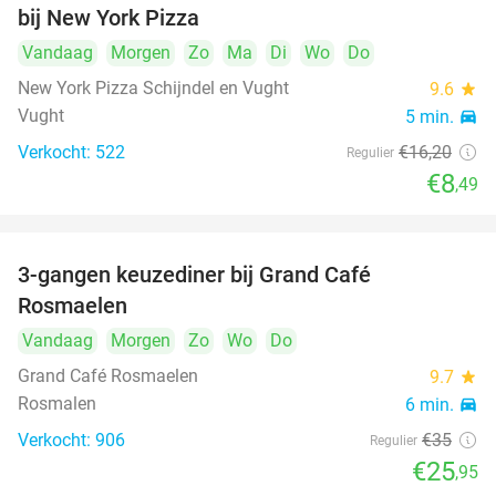
bij New York Pizza
Vandaag
Morgen
Zo
Ma
Di
Wo
Do
New York Pizza Schijndel en Vught
9.6
star
Vught
5 min.
directions_car
Verkocht: 522
€16
,20
Regulier
€8
,49
3-gangen keuzediner bij Grand Café
26%
Rosmaelen
Vandaag
Morgen
Zo
Wo
Do
Grand Café Rosmaelen
9.7
star
Rosmalen
6 min.
directions_car
Verkocht: 906
€35
Regulier
€25
,95