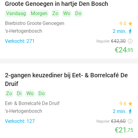
Groote Genoegen in hartje Den Bosch
Vandaag
Morgen
Zo
Wo
Do
Bierbistro Groote Genoegen
9.0
star
's-Hertogenbosch
2 min.
directions_walk
Verkocht: 271
€42
,30
Regulier
€24
,95
2-gangen keuzediner bij Eet- & Borrelcafé De
37%
Druif
Zo
Di
Wo
Do
Eet- & Borrelcafé De Druif
9.6
star
's-Hertogenbosch
2 min.
directions_walk
Verkocht: 127
€34
,60
Regulier
€21
,75