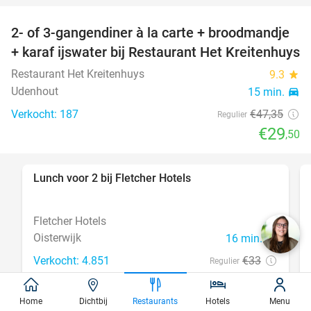
2- of 3-gangendiner à la carte + broodmandje
38%
+ karaf ijswater bij Restaurant Het Kreitenhuys
Restaurant Het Kreitenhuys
9.3
star
Udenhout
15 min.
directions_car
Verkocht: 187
€47
,35
Regulier
€29
,50
Lunch voor 2 bij Fletcher Hotels
40%
Fletcher Hotels
Oisterwijk
16 min.
directions_car
Verkocht: 4.851
€33
Regulier
€19
,90
Home
Dichtbij
Restaurants
Hotels
Menu