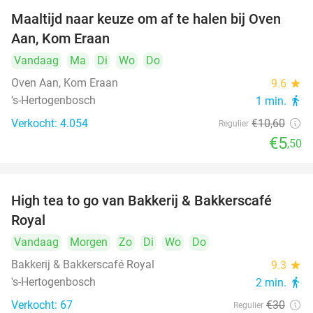
Maaltijd naar keuze om af te halen bij Oven
48%
Aan, Kom Eraan
Vandaag
Ma
Di
Wo
Do
Oven Aan, Kom Eraan
9.6
star
's-Hertogenbosch
1 min.
directions_walk
Verkocht: 4.054
€10
,60
Regulier
€5
,50
High tea to go van Bakkerij & Bakkerscafé
40%
Royal
Vandaag
Morgen
Zo
Di
Wo
Do
Bakkerij & Bakkerscafé Royal
9.3
star
's-Hertogenbosch
2 min.
directions_walk
Verkocht: 67
€30
Regulier