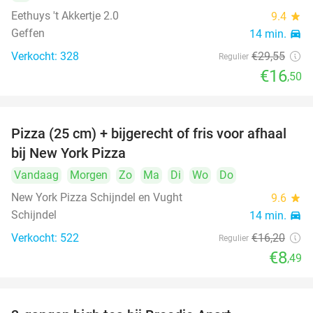
Eethuys 't Akkertje 2.0
9.4
star
Geffen
14 min.
directions_car
Verkocht: 328
€29
,55
Regulier
€16
,50
Pizza (25 cm) + bijgerecht of fris voor afhaal
48%
bij New York Pizza
Vandaag
Morgen
Zo
Ma
Di
Wo
Do
New York Pizza Schijndel en Vught
9.6
star
Schijndel
14 min.
directions_car
Verkocht: 522
€16
,20
Regulier
€8
,49