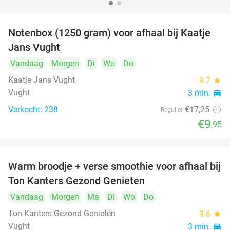
Notenbox (1250 gram) voor afhaal bij Kaatje
42%
Jans Vught
Vandaag
Morgen
Di
Wo
Do
Kaatje Jans Vught
9.7
star
Vught
3 min.
directions_car
Verkocht: 238
€17
,25
Regulier
€9
,95
Warm broodje + verse smoothie voor afhaal bij
43%
Ton Kanters Gezond Genieten
Vandaag
Morgen
Ma
Di
Wo
Do
Ton Kanters Gezond Genieten
9.6
star
Vught
3 min.
directions_car