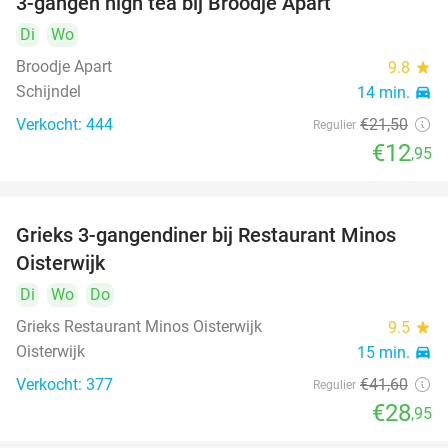
3-gangen high tea bij Broodje Apart
40%
Di
Wo
Broodje Apart
9.8
star
Schijndel
14 min.
directions_car
Verkocht: 444
€21
,50
Regulier
€12
,95
Grieks 3-gangendiner bij Restaurant Minos
30%
Oisterwijk
Di
Wo
Do
Grieks Restaurant Minos Oisterwijk
9.5
star
Oisterwijk
15 min.
directions_car
Verkocht: 377
€41
,60
Regulier
€28
,95