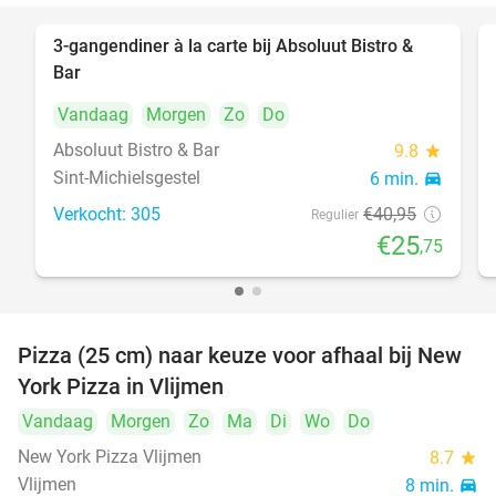
3-gangendiner à la carte bij Absoluut Bistro &
37%
Bar
Vandaag
Morgen
Zo
Do
Absoluut Bistro & Bar
9.8
star
Sint-Michielsgestel
6 min.
directions_car
Verkocht: 305
€40
,95
Regulier
€25
,75
Pizza (25 cm) naar keuze voor afhaal bij New
55%
York Pizza in Vlijmen
Vandaag
Morgen
Zo
Ma
Di
Wo
Do
New York Pizza Vlijmen
8.7
star
Vlijmen
8 min.
directions_car