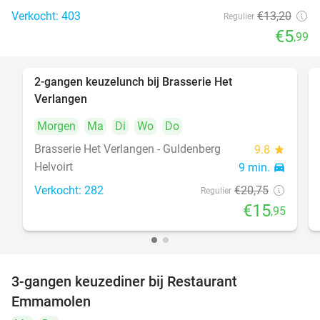
Verkocht: 403
€13
,20
Regulier
€5
,99
2-gangen keuzelunch bij Brasserie Het
23%
Verlangen
Morgen
Ma
Di
Wo
Do
Brasserie Het Verlangen - Guldenberg
9.8
star
Helvoirt
9 min.
directions_car
Verkocht: 282
€20
,75
Regulier
€15
,95
3-gangen keuzediner bij Restaurant
27%
Emmamolen