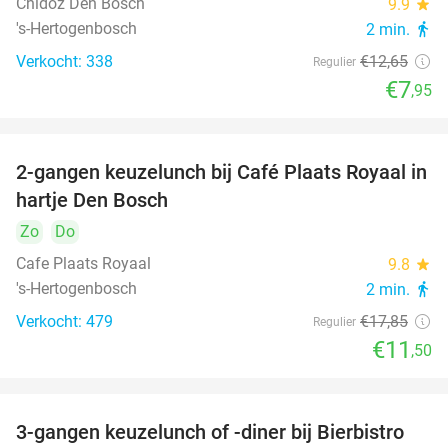
Chidóz Den Bosch
9.9
star
's-Hertogenbosch
2 min.
directions_walk
Verkocht: 338
€12
,65
Regulier
€7
,95
2-gangen keuzelunch bij Café Plaats Royaal in
36%
hartje Den Bosch
Zo
Do
Cafe Plaats Royaal
9.8
star
's-Hertogenbosch
2 min.
directions_walk
Verkocht: 479
€17
,85
Regulier
€11
,50
3-gangen keuzelunch of -diner bij Bierbistro
41%