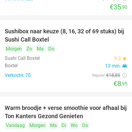
€35
,90
Sushibox naar keuze (8, 16, 32 of 69 stuks) bij
53%
Sushi Call Boxtel
Morgen
Zo
Ma
Do
Sushi Call Boxtel
9.3
star
Boxtel
13 min.
directions_car
Verkocht: 70
€18
,85
Regulier
€8
,95
Warm broodje + verse smoothie voor afhaal bij
43%
Ton Kanters Gezond Genieten
Vandaag
Morgen
Ma
Di
Wo
Do