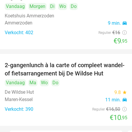
Vandaag
Morgen
Di
Wo
Do
Koetshuis Ammerzoden
Ammerzoden
9 min.
directions_car
Verkocht: 402
€16
Regulier
€9
,95
2-gangenlunch à la carte of compleet wandel-
34%
of fietsarrangement bij De Wildse Hut
Vandaag
Ma
Wo
Do
De Wildse Hut
9.8
star
Maren-Kessel
11 min.
directions_car
Verkocht: 390
€16
,50
Regulier
€10
,95