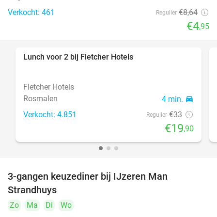
Verkocht: 461
€8
,64
Regulier
€4
,95
Lunch voor 2 bij Fletcher Hotels
40%
Fletcher Hotels
Rosmalen
4 min.
directions_car
Verkocht: 4.851
€33
Regulier
€19
,90
3-gangen keuzediner bij IJzeren Man
29%
Strandhuys
Zo
Ma
Di
Wo