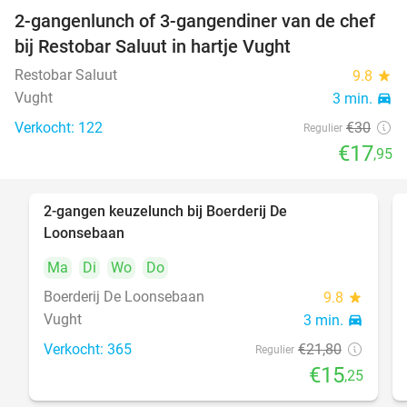
2-gangenlunch of 3-gangendiner van de chef
40%
bij Restobar Saluut in hartje Vught
Restobar Saluut
9.8
star
Vught
3 min.
directions_car
Verkocht: 122
€30
Regulier
€17
,95
2-gangen keuzelunch bij Boerderij De
30%
Loonsebaan
Ma
Di
Wo
Do
Boerderij De Loonsebaan
9.8
star
Vught
3 min.
directions_car
Verkocht: 365
€21
,80
Regulier
€15
,25