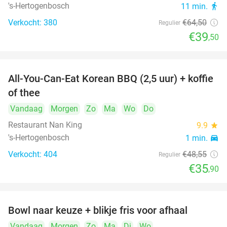
's-Hertogenbosch
11 min.
directions_walk
Verkocht: 380
€64
,50
Regulier
€39
,50
All-You-Can-Eat Korean BBQ (2,5 uur) + koffie
26%
of thee
Vandaag
Morgen
Zo
Ma
Wo
Do
Restaurant Nan King
9.9
star
's-Hertogenbosch
1 min.
directions_car
Verkocht: 404
€48
,55
Regulier
€35
,90
Bowl naar keuze + blikje fris voor afhaal
51%
Vandaag
Morgen
Zo
Ma
Di
Wo