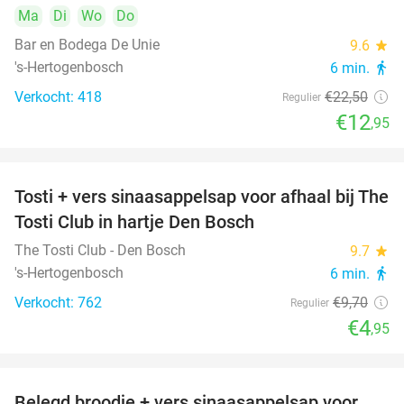
Ma
Di
Wo
Do
Bar en Bodega De Unie
9.6
star
's-Hertogenbosch
6 min.
directions_walk
Verkocht: 418
€22
,50
Regulier
€12
,95
Tosti + vers sinaasappelsap voor afhaal bij The
49%
Tosti Club in hartje Den Bosch
The Tosti Club - Den Bosch
9.7
star
's-Hertogenbosch
6 min.
directions_walk
Verkocht: 762
€9
,70
Regulier
€4
,95
Belegd broodje + vers sinaasappelsap voor