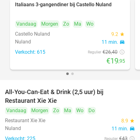
Italiaans 3-gangendiner bij Castello Nuland
24%
Vandaag
Morgen
Zo
Ma
Wo
Castello Nuland
9.2
star
Nuland
11 min.
directions_car
Verkocht: 615
€26
,40
Regulier
€19
,95
All-You-Can-Eat & Drink (2,5 uur) bij
17%
Restaurant Xie Xie
Vandaag
Morgen
Zo
Ma
Wo
Do
Restaurant Xie Xie
8.9
star
Nuland
11 min.
directions_car
Verkocht: 225
€43
Regulier