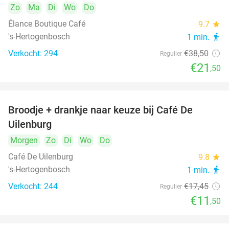
Zo
Ma
Di
Wo
Do
Élance Boutique Café
9.7
star
's-Hertogenbosch
1 min.
directions_walk
Verkocht: 294
€38
,50
Regulier
€21
,50
Broodje + drankje naar keuze bij Café De
34%
Uilenburg
Morgen
Zo
Di
Wo
Do
Café De Uilenburg
9.8
star
's-Hertogenbosch
1 min.
directions_walk
Verkocht: 244
€17
,45
Regulier
€11
,50