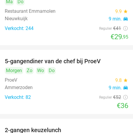
Ma
Do
Restaurant Emmamolen
9.9
star
Nieuwkuijk
9 min.
directions_car
Verkocht: 244
€41
Regulier
€29
,95
5-gangendiner van de chef bij ProeV
31%
Morgen
Zo
Wo
Do
ProeV
9.8
star
Ammerzoden
9 min.
directions_car
Verkocht: 82
€52
Regulier
€36
2-gangen keuzelunch
38%