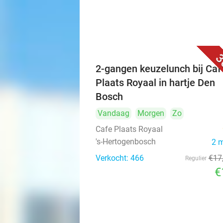
3
2-gangen keuzelunch bij Caf
Plaats Royaal in hartje Den
Bosch
Vandaag
Morgen
Zo
Cafe Plaats Royaal
's-Hertogenbosch
2 
Verkocht: 466
€17
Regulier
€