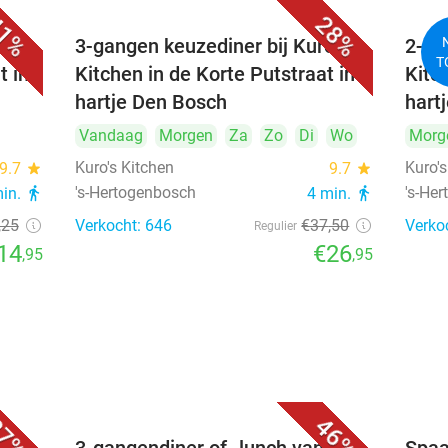
1%
28%
's
3-gangen keuzediner bij Kuro's
2-ga
T
t in
Kitchen in de Korte Putstraat in
Kitc
hartje Den Bosch
hart
Vandaag
Morgen
Za
Zo
Di
Wo
Morg
Kuro's Kitchen
Kuro's
9.7
star
9.7
star
's-Hertogenbosch
's-He
min.
directions_walk
4 min.
directions_walk
,25
Verkocht: 646
€37
,50
Verko
Regulier
14
€26
,95
,95
7%
46%