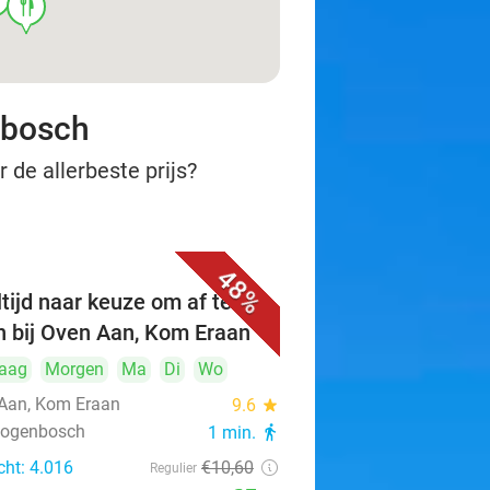
food
nbosch
 de allerbeste prijs?
48%
tijd naar keuze om af te
n bij Oven Aan, Kom Eraan
aag
Morgen
Ma
Di
Wo
Aan, Kom Eraan
9.6
star
rtogenbosch
1 min.
directions_walk
cht: 4.016
€10
,60
Regulier