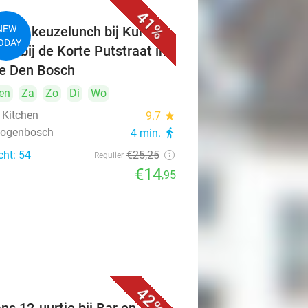
41%
ngen keuzelunch bij Kuro's
NEW
ODAY
hen bij de Korte Putstraat in
je Den Bosch
en
Za
Zo
Di
Wo
 Kitchen
9.7
star
rtogenbosch
4 min.
directions_walk
cht: 54
€25
,25
Regulier
€14
,95
42%