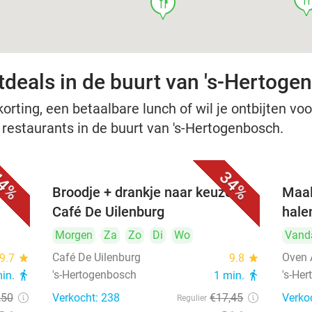
food
tdeals in de buurt van 's-Hertoge
rting, een betaalbare lunch of wil je ontbijten voor
e restaurants in de buurt van 's-Hertogenbosch.
4%
34%
Broodje + drankje naar keuze bij
Maal
Café De Uilenburg
hale
Morgen
Za
Zo
Di
Wo
Vand
Café De Uilenburg
Oven 
9.7
star
9.8
star
's-Hertogenbosch
's-He
min.
directions_walk
1 min.
directions_walk
,50
Verkocht: 238
€17
,45
Verko
Regulier