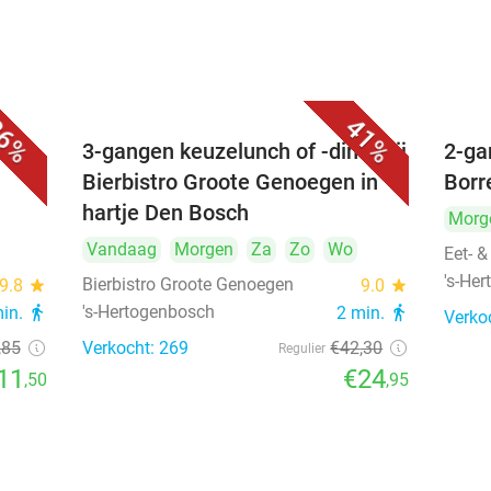
6%
41%
é
3-gangen keuzelunch of -diner bij
2-ga
Bierbistro Groote Genoegen in
Borr
hartje Den Bosch
Morg
Vandaag
Morgen
Za
Zo
Wo
Eet- &
's-He
Bierbistro Groote Genoegen
9.8
star
9.0
star
's-Hertogenbosch
min.
directions_walk
2 min.
directions_walk
Verko
,85
Verkocht: 269
€42
,30
Regulier
11
€24
,50
,95