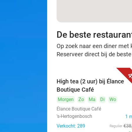
De beste restauran
Op zoek naar een diner met ko
Reserveer direct bij de best
4
High tea (2 uur) bij Élance
Boutique Café
Morgen
Zo
Ma
Di
Wo
Élance Boutique Café
's-Hertogenbosch
1 
Verkocht: 289
€38
Regulier