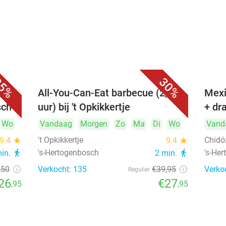
5%
30%
All-You-Can-Eat barbecue (2,5
Mexi
sch
uur) bij 't Opkikkertje
+ dr
Wo
Vandaag
Morgen
Zo
Ma
Di
Wo
Vand
't Opkikkertje
Chidó
9.4
star
9.4
star
's-Hertogenbosch
's-He
min.
directions_walk
2 min.
directions_walk
,50
Verkocht: 135
€39
,95
Verko
Regulier
26
€27
,95
,95