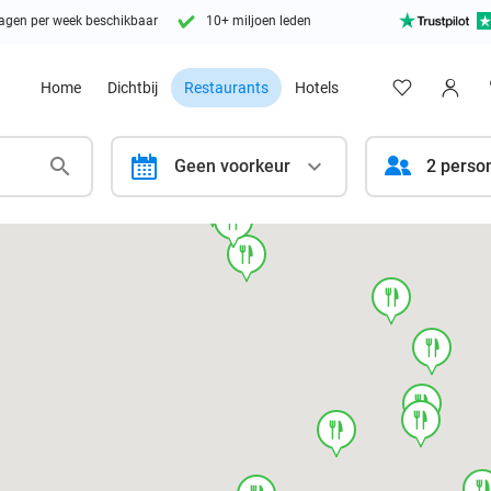
agen per week beschikbaar
10+ miljoen leden
Home
Dichtbij
Restaurants
Hotels
calendar
Geen voorkeur
2 perso
food
food
food
food
food
food
food
food
foo