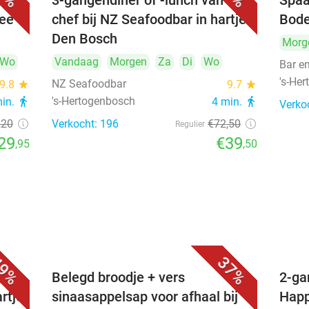
3-gangendiner of -lunch van de
Spaa
hee
chef bij NZ Seafoodbar in hartje
Bode
Den Bosch
Morg
Wo
Vandaag
Morgen
Za
Di
Wo
Bar e
's-He
NZ Seafoodbar
9.8
star
9.7
star
's-Hertogenbosch
min.
directions_walk
4 min.
directions_walk
Verko
,20
Verkocht: 196
€72
,50
Regulier
29
€39
,95
,50
9%
37%
voor
Belegd broodje + vers
2-ga
artje
sinaasappelsap voor afhaal bij
Happ