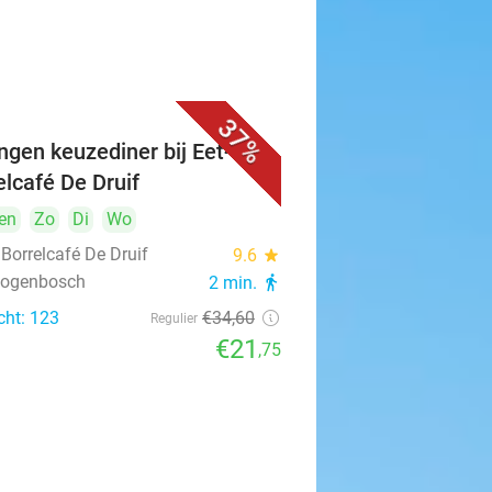
37%
ngen keuzediner bij Eet- &
elcafé De Druif
en
Zo
Di
Wo
 Borrelcafé De Druif
9.6
star
rtogenbosch
2 min.
directions_walk
cht: 123
€34
,60
Regulier
€21
,75