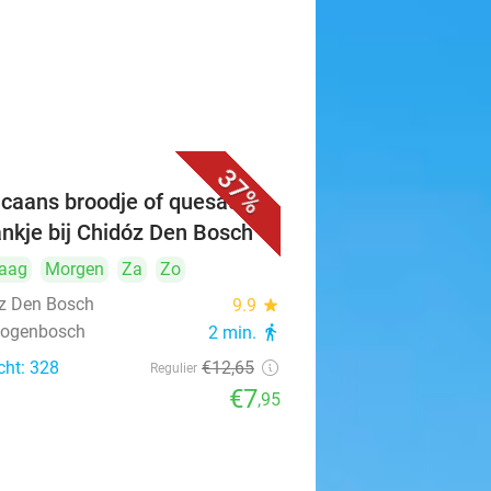
37%
caans broodje of quesadilla
ankje bij Chidóz Den Bosch
aag
Morgen
Za
Zo
z Den Bosch
9.9
star
rtogenbosch
2 min.
directions_walk
cht: 328
€12
,65
Regulier
€7
,95