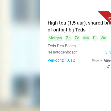
3
High tea (1,5 uur), shared br
of ontbijt bij Teds
Morgen
Za
Zo
Ma
Di
Wo
Teds Den Bosch
's-Hertogenbosch
3 
Verkocht: 1.012
€22
Regulier
€