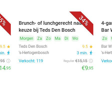
5%
34%
unch
Brunch- of lunchgerecht naar
4-ga
keuze bij Teds Den Bosch
Bar 
Morgen
Za
Zo
Ma
Di
Wo
Zo
Teds Den Bosch
Bar W
9.5
star
9.5
star
's-Hertogenbosch
's-He
min.
directions_walk
3 min.
directions_walk
,95
Verkocht: 119
€15
,15
Verko
Regulier
14
€9
,95
,95