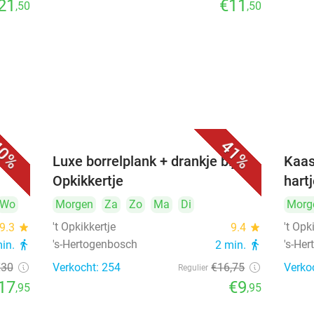
21
€11
,50
,50
0%
41%
&
Luxe borrelplank + drankje bij 't
Kaas
Opkikkertje
hart
Wo
Morgen
Za
Zo
Ma
Di
Morg
't Opkikkertje
't Opk
9.3
star
9.4
star
's-Hertogenbosch
's-He
min.
directions_walk
2 min.
directions_walk
€30
Verkocht: 254
€16
,75
Verko
Regulier
17
€9
,95
,95