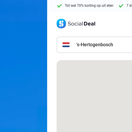
Tot wel 70% korting op uit eten
7 d
's-Hertogenbosch