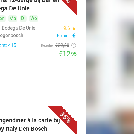
ns 12-uurtje bij Bar en
ga De Unie
en
Ma
Di
Wo
n Bodega De Unie
9.6
star
rtogenbosch
6 min.
directions_walk
cht: 415
€22
,50
Regulier
€12
,95
35%
ngendiner à la carte bij
y Italy Den Bosch