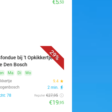
€5
,50
29%
fondue bij 't Opkikkertje in
je Den Bosch
en
Ma
Di
Wo
ikkertje
9.4
star
rtogenbosch
2 min.
directions_walk
cht: 78
€27
,95
Regulier
€19
,95