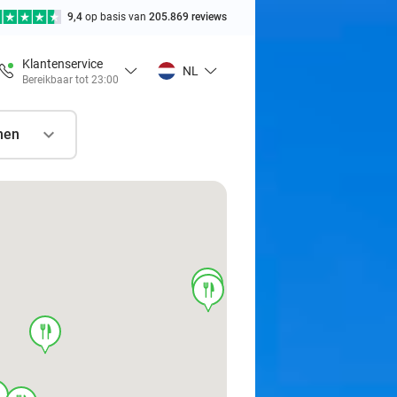
9,4
op basis van
205.869 reviews
Klantenservice
NL
Bereikbaar tot 23:00
nen
food
food
food
d