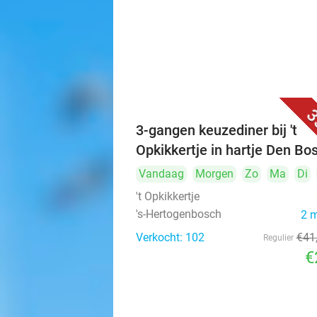
3
3-gangen keuzediner bij 't
Opkikkertje in hartje Den Bo
Vandaag
Morgen
Zo
Ma
Di
't Opkikkertje
's-Hertogenbosch
2 
Verkocht: 102
€41
Regulier
€