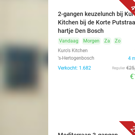
4
2-gangen keuzelunch bij Kuro
Kitchen bij de Korte Putstraa
hartje Den Bosch
Vandaag
Morgen
Za
Zo
Kuro's Kitchen
's-Hertogenbosch
4 
Verkocht: 1.682
€25
Regulier
€
2