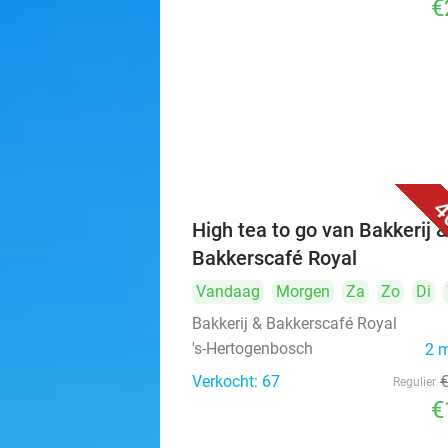
€
4
High tea to go van Bakkerij 
Bakkerscafé Royal
Vandaag
Morgen
Za
Zo
Di
Bakkerij & Bakkerscafé Royal
's-Hertogenbosch
2 
Verkocht: 67
Regulier
€