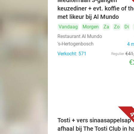
Mediterraan 3-gangen
keuzediner + evt. koffie of t
met likeur bij Al Mundo
Vandaag
Morgen
Za
Zo
Di
Restaurant Al Mundo
's-Hertogenbosch
4 
Verkocht: 571
€41
Regulier
€
4
Tosti + vers sinaasappelsap 
afhaal bij The Tosti Club in h