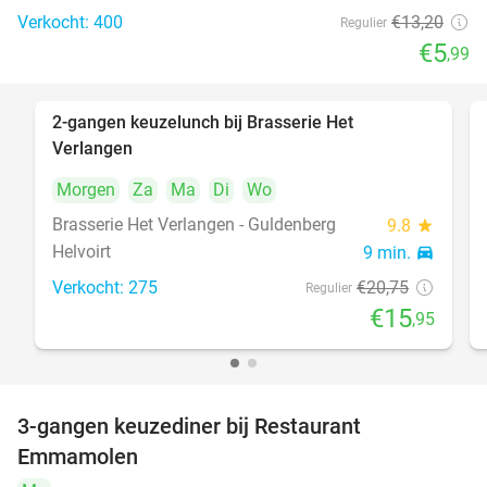
Verkocht: 400
€13
,20
Regulier
€5
,99
2-gangen keuzelunch bij Brasserie Het
23%
Verlangen
Morgen
Za
Ma
Di
Wo
Brasserie Het Verlangen - Guldenberg
9.8
star
Helvoirt
9 min.
directions_car
Verkocht: 275
€20
,75
Regulier
€15
,95
3-gangen keuzediner bij Restaurant
27%
Emmamolen