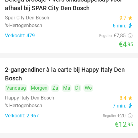
37%
afhaal bij SPAR City Den Bosch
Spar City Den Bosch
9.7
star
's-Hertogenbosch
6 min.
directions_walk
Verkocht: 479
€7
,85
Regulier
€4
,95
2-gangendiner à la carte bij Happy Italy Den
35%
Bosch
Vandaag
Morgen
Za
Ma
Di
Wo
Happy Italy Den Bosch
8.4
star
's-Hertogenbosch
7 min.
directions_walk
Verkocht: 2.967
€20
Regulier
€12
,95