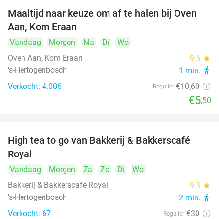
Maaltijd naar keuze om af te halen bij Oven
48%
Aan, Kom Eraan
Vandaag
Morgen
Ma
Di
Wo
Oven Aan, Kom Eraan
9.6
star
's-Hertogenbosch
1 min.
directions_walk
Verkocht: 4.006
€10
,60
Regulier
€5
,50
High tea to go van Bakkerij & Bakkerscafé
40%
Royal
Vandaag
Morgen
Za
Zo
Di
Wo
Bakkerij & Bakkerscafé Royal
9.3
star
's-Hertogenbosch
2 min.
directions_walk
Verkocht: 67
€30
Regulier