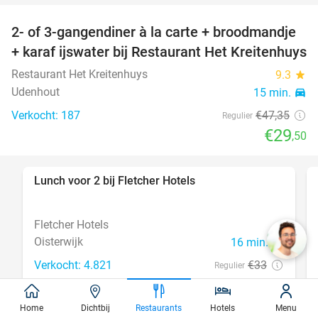
2- of 3-gangendiner à la carte + broodmandje
38%
+ karaf ijswater bij Restaurant Het Kreitenhuys
Restaurant Het Kreitenhuys
9.3
star
Udenhout
15 min.
directions_car
Verkocht: 187
€47
,35
Regulier
€29
,50
Lunch voor 2 bij Fletcher Hotels
40%
Fletcher Hotels
Oisterwijk
16 min.
directions_car
Verkocht: 4.821
€33
Regulier
€19
,90
Home
Dichtbij
Restaurants
Hotels
Menu