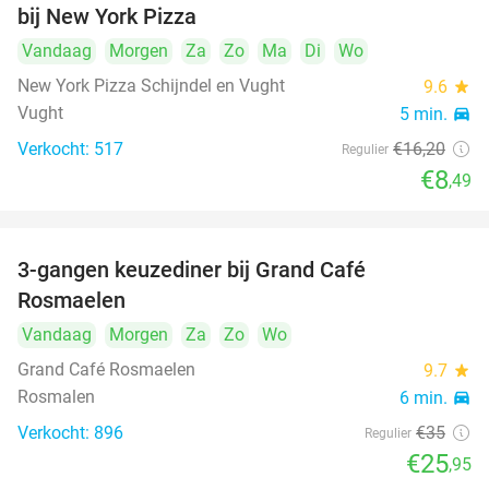
bij New York Pizza
Vandaag
Morgen
Za
Zo
Ma
Di
Wo
New York Pizza Schijndel en Vught
9.6
star
Vught
5 min.
directions_car
Verkocht: 517
€16
,20
Regulier
€8
,49
3-gangen keuzediner bij Grand Café
26%
Rosmaelen
Vandaag
Morgen
Za
Zo
Wo
Grand Café Rosmaelen
9.7
star
Rosmalen
6 min.
directions_car
Verkocht: 896
€35
Regulier
€25
,95