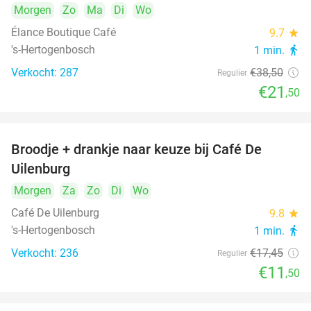
Morgen
Zo
Ma
Di
Wo
Élance Boutique Café
9.7
star
's-Hertogenbosch
1 min.
directions_walk
Verkocht: 287
€38
,50
Regulier
€21
,50
Broodje + drankje naar keuze bij Café De
34%
Uilenburg
Morgen
Za
Zo
Di
Wo
Café De Uilenburg
9.8
star
's-Hertogenbosch
1 min.
directions_walk
Verkocht: 236
€17
,45
Regulier
€11
,50