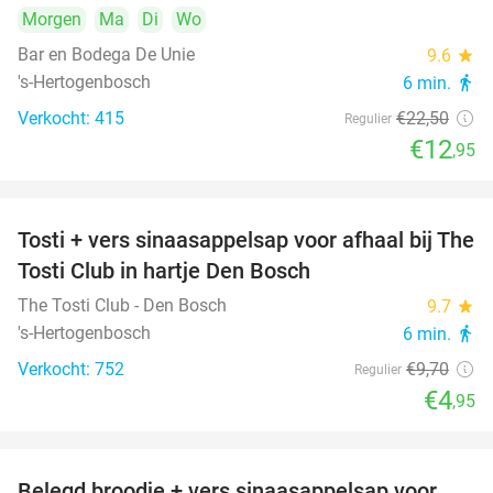
Morgen
Ma
Di
Wo
Bar en Bodega De Unie
9.6
star
's-Hertogenbosch
6 min.
directions_walk
Verkocht: 415
€22
,50
Regulier
€12
,95
Tosti + vers sinaasappelsap voor afhaal bij The
49%
Tosti Club in hartje Den Bosch
The Tosti Club - Den Bosch
9.7
star
's-Hertogenbosch
6 min.
directions_walk
Verkocht: 752
€9
,70
Regulier
€4
,95
Belegd broodje + vers sinaasappelsap voor