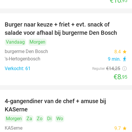
€10
,95
Burger naar keuze + friet + evt. snack of
37%
salade voor afhaal bij burgerme Den Bosch
Vandaag
Morgen
burgerme Den Bosch
8.4
star
's-Hertogenbosch
9 min.
directions_walk
Verkocht: 61
€14
,25
Regulier
€8
,95
4-gangendiner van de chef + amuse bij
39%
KASerne
Morgen
Za
Zo
Di
Wo
KASerne
9.7
star