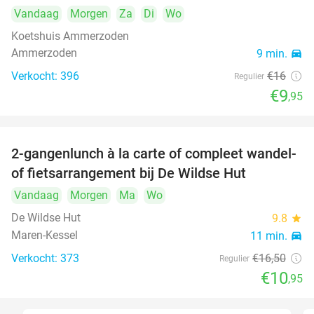
Vandaag
Morgen
Za
Di
Wo
Koetshuis Ammerzoden
Ammerzoden
9 min.
directions_car
Verkocht: 396
€16
Regulier
€9
,95
2-gangenlunch à la carte of compleet wandel-
34%
of fietsarrangement bij De Wildse Hut
Vandaag
Morgen
Ma
Wo
De Wildse Hut
9.8
star
Maren-Kessel
11 min.
directions_car
Verkocht: 373
€16
,50
Regulier
€10
,95