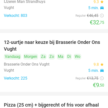
IJzeren Man Strandhuys
9.3
star
Vught
5 min.
directions_car
Verkocht: 803
€46
,45
Regulier
€32
,75
12-uurtje naar keuze bij Brasserie Onder Ons
31%
Vught
Vandaag
Morgen
Za
Zo
Ma
Di
Wo
Brasserie Onder Ons Vught
9.8
star
Vught
5 min.
directions_car
Verkocht: 225
€13
,75
Regulier
€9
,50
Pizza (25 cm) + bijgerecht of fris voor afhaal
48%