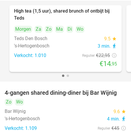
High tea (1,5 uur), shared brunch of ontbijt bij
35%
Teds
Morgen
Za
Zo
Ma
Di
Wo
Teds Den Bosch
9.5
star
's-Hertogenbosch
3 min.
directions_walk
Verkocht: 1.010
€22
,95
Regulier
€14
,95
4-gangen shared dining-diner bij Bar Wijnig
45%
Zo
Wo
Bar Wijnig
9.6
star
's-Hertogenbosch
4 min.
directions_walk
Verkocht: 1.109
€45
Regulier