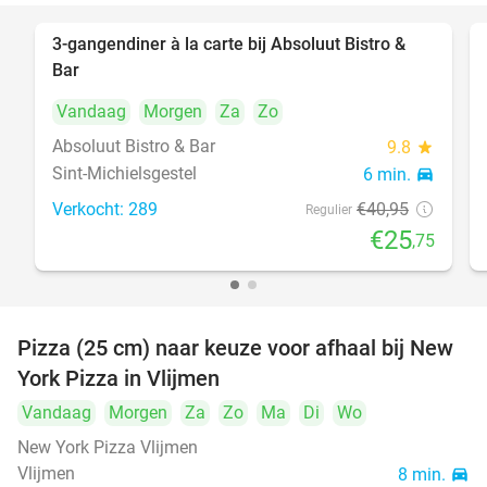
3-gangendiner à la carte bij Absoluut Bistro &
37%
Bar
Vandaag
Morgen
Za
Zo
Absoluut Bistro & Bar
9.8
star
Sint-Michielsgestel
6 min.
directions_car
Verkocht: 289
€40
,95
Regulier
€25
,75
Pizza (25 cm) naar keuze voor afhaal bij New
55%
York Pizza in Vlijmen
Vandaag
Morgen
Za
Zo
Ma
Di
Wo
New York Pizza Vlijmen
Vlijmen
8 min.
directions_car