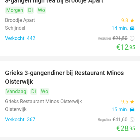
3-gangen high tea bij Broodje Apart
40%
Morgen
Di
Wo
Broodje Apart
9.8
star
Schijndel
14 min.
directions_car
Verkocht: 442
€21
,50
Regulier
€12
,95
Grieks 3-gangendiner bij Restaurant Minos
30%
Oisterwijk
Vandaag
Di
Wo
Grieks Restaurant Minos Oisterwijk
9.5
star
Oisterwijk
15 min.
directions_car
Verkocht: 367
€41
,60
Regulier
€28
,95