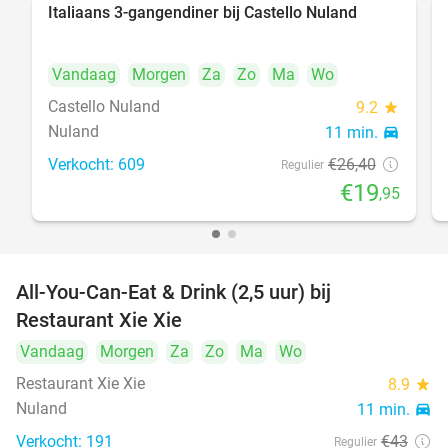
Italiaans 3-gangendiner bij Castello Nuland
24%
Vandaag
Morgen
Za
Zo
Ma
Wo
Castello Nuland
9.2
star
Nuland
11 min.
directions_car
Verkocht: 609
€26
,40
Regulier
€19
,95
All-You-Can-Eat & Drink (2,5 uur) bij
17%
Restaurant Xie Xie
Vandaag
Morgen
Za
Zo
Ma
Wo
Restaurant Xie Xie
8.9
star
Nuland
11 min.
directions_car
Verkocht: 191
€43
Regulier