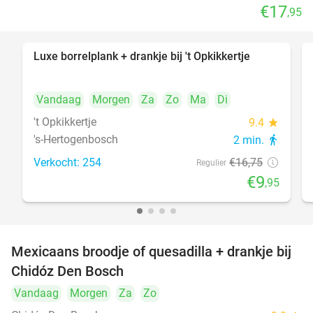
€17
,95
Luxe borrelplank + drankje bij 't Opkikkertje
41%
Vandaag
Morgen
Za
Zo
Ma
Di
't Opkikkertje
9.4
star
's-Hertogenbosch
2 min.
directions_walk
Verkocht: 254
€16
,75
Regulier
€9
,95
Mexicaans broodje of quesadilla + drankje bij
37%
Chidóz Den Bosch
Vandaag
Morgen
Za
Zo