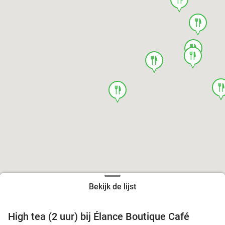
food
food
food
food
foo
food
Bekijk de lijst
High tea (2 uur) bij Élance Boutique Café
44%