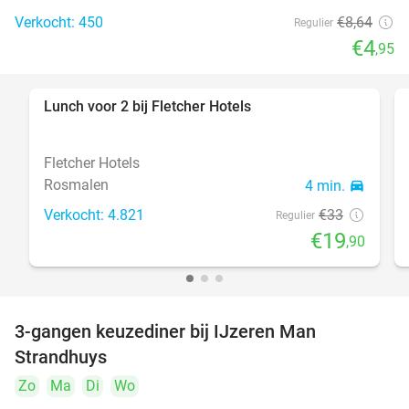
Verkocht: 450
€8
,64
Regulier
€4
,95
Lunch voor 2 bij Fletcher Hotels
40%
Fletcher Hotels
Rosmalen
4 min.
directions_car
Verkocht: 4.821
€33
Regulier
€19
,90
3-gangen keuzediner bij IJzeren Man
29%
Strandhuys
Zo
Ma
Di
Wo