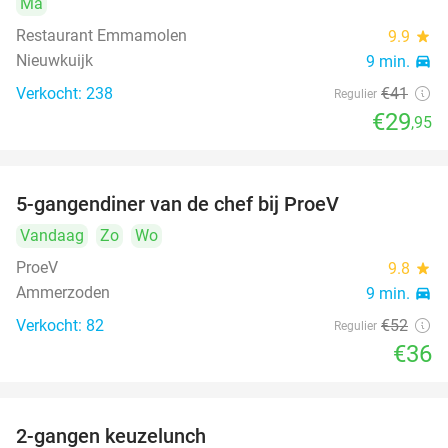
Ma
Restaurant Emmamolen
9.9
star
Nieuwkuijk
9 min.
directions_car
Verkocht: 238
€41
Regulier
€29
,95
5-gangendiner van de chef bij ProeV
31%
Vandaag
Zo
Wo
ProeV
9.8
star
Ammerzoden
9 min.
directions_car
Verkocht: 82
€52
Regulier
€36
2-gangen keuzelunch
38%