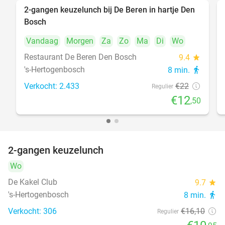
2-gangen keuzelunch bij De Beren in hartje Den
43%
Bosch
Vandaag
Morgen
Za
Zo
Ma
Di
Wo
Restaurant De Beren Den Bosch
9.4
star
's-Hertogenbosch
8 min.
directions_walk
Verkocht: 2.433
€22
Regulier
€12
,50
2-gangen keuzelunch
32%
Wo
De Kakel Club
9.7
star
's-Hertogenbosch
8 min.
directions_walk
Verkocht: 306
€16
,10
Regulier