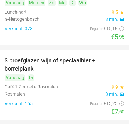
Vandaag
Morgen
Za
Ma
Di
Wo
Lunch-hart
9.5
star
's-Hertogenbosch
3 min.
directions_car
Verkocht: 378
€10
,15
Regulier
€5
,95
3 proefglazen wijn of speciaalbier +
51%
borrelplank
Vandaag
Di
Café 't Zonneke Rosmalen
9.9
star
Rosmalen
3 min.
directions_car
Verkocht: 155
€15
,25
Regulier
€7
,50