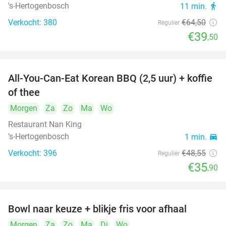
's-Hertogenbosch
11 min.
directions_walk
Verkocht: 380
€64
,50
Regulier
€39
,50
All-You-Can-Eat Korean BBQ (2,5 uur) + koffie
26%
of thee
Morgen
Za
Zo
Ma
Wo
Restaurant Nan King
's-Hertogenbosch
1 min.
directions_car
Verkocht: 396
€48
,55
Regulier
€35
,90
Bowl naar keuze + blikje fris voor afhaal
51%
Morgen
Za
Zo
Ma
Di
Wo