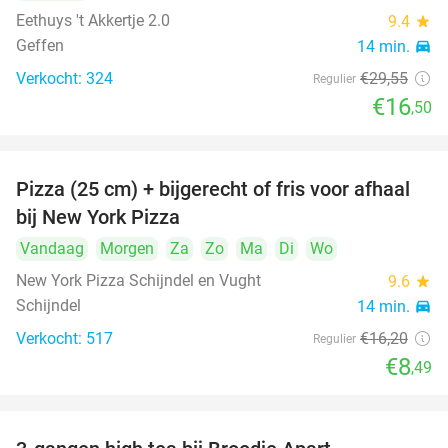
Eethuys 't Akkertje 2.0
9.4
star
Geffen
14 min.
directions_car
Verkocht: 324
€29
,55
Regulier
€16
,50
Pizza (25 cm) + bijgerecht of fris voor afhaal
48%
bij New York Pizza
Vandaag
Morgen
Za
Zo
Ma
Di
Wo
New York Pizza Schijndel en Vught
9.6
star
Schijndel
14 min.
directions_car
Verkocht: 517
€16
,20
Regulier
€8
,49