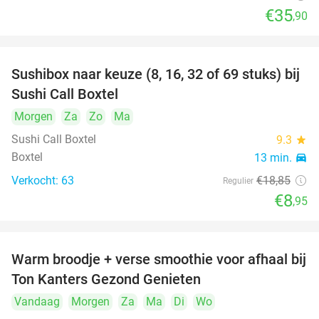
€35
,90
Sushibox naar keuze (8, 16, 32 of 69 stuks) bij
53%
Sushi Call Boxtel
Morgen
Za
Zo
Ma
Sushi Call Boxtel
9.3
star
Boxtel
13 min.
directions_car
Verkocht: 63
€18
,85
Regulier
€8
,95
Warm broodje + verse smoothie voor afhaal bij
43%
Ton Kanters Gezond Genieten
Vandaag
Morgen
Za
Ma
Di
Wo