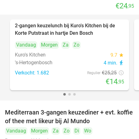
€24
,95
2-gangen keuzelunch bij Kuro's Kitchen bij de
41%
Korte Putstraat in hartje Den Bosch
Vandaag
Morgen
Za
Zo
Kuro's Kitchen
9.7
star
's-Hertogenbosch
4 min.
directions_walk
Verkocht: 1.682
€25
,25
Regulier
€14
,95
Mediterraan 3-gangen keuzediner + evt. koffie
27%
of thee met likeur bij Al Mundo
Vandaag
Morgen
Za
Zo
Di
Wo