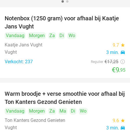
Notenbox (1250 gram) voor afhaal bij Kaatje
42%
Jans Vught
Vandaag
Morgen
Za
Di
Wo
Kaatje Jans Vught
9.7
star
Vught
3 min.
directions_car
Verkocht: 237
€17
,25
Regulier
€9
,95
Warm broodje + verse smoothie voor afhaal bij
43%
Ton Kanters Gezond Genieten
Vandaag
Morgen
Za
Ma
Di
Wo
Ton Kanters Gezond Genieten
9.6
star
Vught
3 min.
directions_car