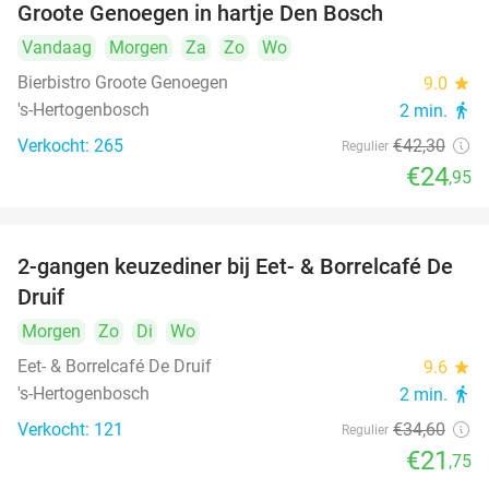
Groote Genoegen in hartje Den Bosch
Vandaag
Morgen
Za
Zo
Wo
Bierbistro Groote Genoegen
9.0
star
's-Hertogenbosch
2 min.
directions_walk
Verkocht: 265
€42
,30
Regulier
€24
,95
2-gangen keuzediner bij Eet- & Borrelcafé De
37%
Druif
Morgen
Zo
Di
Wo
Eet- & Borrelcafé De Druif
9.6
star
's-Hertogenbosch
2 min.
directions_walk
Verkocht: 121
€34
,60
Regulier
€21
,75