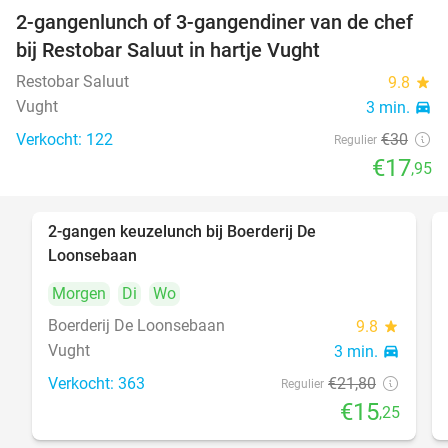
2-gangenlunch of 3-gangendiner van de chef
40%
bij Restobar Saluut in hartje Vught
Restobar Saluut
9.8
star
Vught
3 min.
directions_car
Verkocht: 122
€30
Regulier
€17
,95
2-gangen keuzelunch bij Boerderij De
30%
Loonsebaan
Morgen
Di
Wo
Boerderij De Loonsebaan
9.8
star
Vught
3 min.
directions_car
Verkocht: 363
€21
,80
Regulier
€15
,25