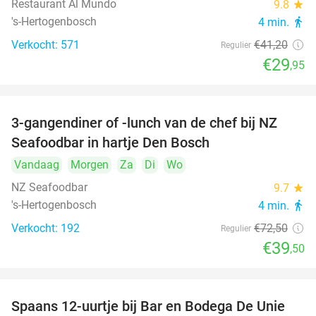
Restaurant Al Mundo
9.8
star
's-Hertogenbosch
4 min.
directions_walk
Verkocht: 571
€41
,20
Regulier
€29
,95
3-gangendiner of -lunch van de chef bij NZ
46%
Seafoodbar in hartje Den Bosch
Vandaag
Morgen
Za
Di
Wo
NZ Seafoodbar
9.7
star
's-Hertogenbosch
4 min.
directions_walk
Verkocht: 192
€72
,50
Regulier
€39
,50
Spaans 12-uurtje bij Bar en Bodega De Unie
42%