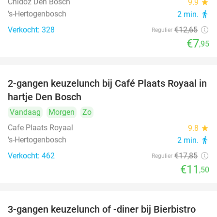
Chidóz Den Bosch
9.9
star
's-Hertogenbosch
2 min.
directions_walk
Verkocht: 328
€12
,65
Regulier
€7
,95
2-gangen keuzelunch bij Café Plaats Royaal in
36%
hartje Den Bosch
Vandaag
Morgen
Zo
Cafe Plaats Royaal
9.8
star
's-Hertogenbosch
2 min.
directions_walk
Verkocht: 462
€17
,85
Regulier
€11
,50
3-gangen keuzelunch of -diner bij Bierbistro
41%