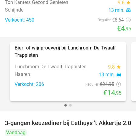
Ton Kanters Gezond Genieten
9.6
star
Schijndel
13 min.
directions_car
Verkocht: 450
€8
,64
Regulier
€4
,95
Bier- of wijnproeverij bij Lunchroom De Twaalf
40%
Trappisten
Lunchroom De Twaalf Trappisten
9.8
star
Haaren
13 min.
directions_car
Verkocht: 206
€24
,95
Regulier
€14
,95
3-gangen keuzediner bij Eethuys 't Akkertje 2.0
44%
Vandaag