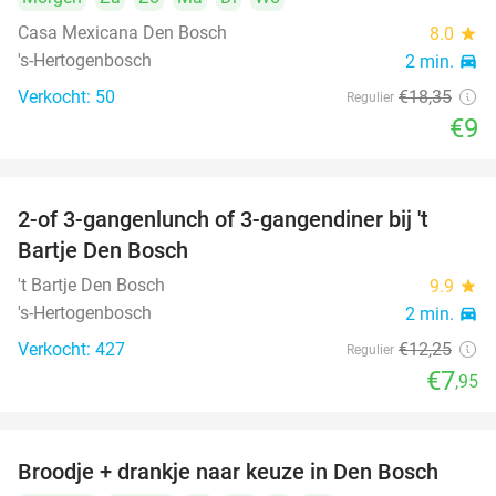
Casa Mexicana Den Bosch
8.0
star
's-Hertogenbosch
2 min.
directions_car
Verkocht: 50
€18
,35
Regulier
€9
2-of 3-gangenlunch of 3-gangendiner bij 't
35%
Bartje Den Bosch
't Bartje Den Bosch
9.9
star
's-Hertogenbosch
2 min.
directions_car
Verkocht: 427
€12
,25
Regulier
€7
,95
Broodje + drankje naar keuze in Den Bosch
41%