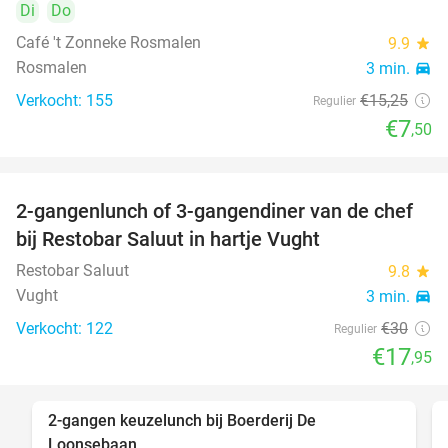
Di
Do
Café 't Zonneke Rosmalen
9.9
star
Rosmalen
3 min.
directions_car
Verkocht: 155
€15
,25
Regulier
€7
,50
2-gangenlunch of 3-gangendiner van de chef
40%
bij Restobar Saluut in hartje Vught
Restobar Saluut
9.8
star
Vught
3 min.
directions_car
Verkocht: 122
€30
Regulier
€17
,95
2-gangen keuzelunch bij Boerderij De
30%
Loonsebaan