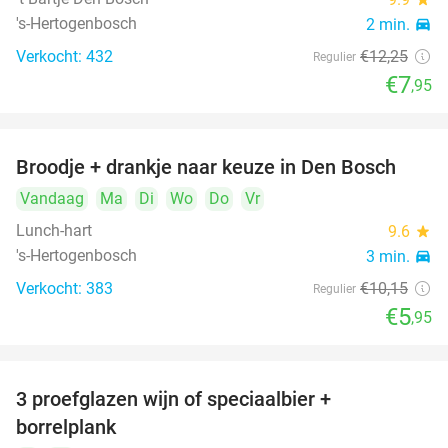
's-Hertogenbosch
2 min.
directions_car
Verkocht: 432
€12
,25
Regulier
€7
,95
Broodje + drankje naar keuze in Den Bosch
41%
Vandaag
Ma
Di
Wo
Do
Vr
Lunch-hart
9.6
star
's-Hertogenbosch
3 min.
directions_car
Verkocht: 383
€10
,15
Regulier
€5
,95
3 proefglazen wijn of speciaalbier +
51%
borrelplank