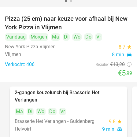
Pizza (25 cm) naar keuze voor afhaal bij New
55%
York Pizza in Vlijmen
Vandaag
Morgen
Ma
Di
Wo
Do
Vr
New York Pizza Vlijmen
8.7
star
Vlijmen
8 min.
directions_car
Verkocht: 406
€13
,20
Regulier
€5
,99
2-gangen keuzelunch bij Brasserie Het
23%
Verlangen
Ma
Di
Wo
Do
Vr
Brasserie Het Verlangen - Guldenberg
9.8
star
Helvoirt
9 min.
directions_car