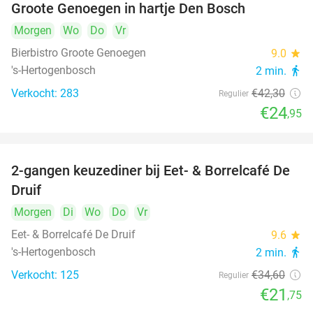
Groote Genoegen in hartje Den Bosch
Morgen
Wo
Do
Vr
Bierbistro Groote Genoegen
9.0
star
's-Hertogenbosch
2 min.
directions_walk
Verkocht: 283
€42
,30
Regulier
€24
,95
2-gangen keuzediner bij Eet- & Borrelcafé De
37%
Druif
Morgen
Di
Wo
Do
Vr
Eet- & Borrelcafé De Druif
9.6
star
's-Hertogenbosch
2 min.
directions_walk
Verkocht: 125
€34
,60
Regulier
€21
,75