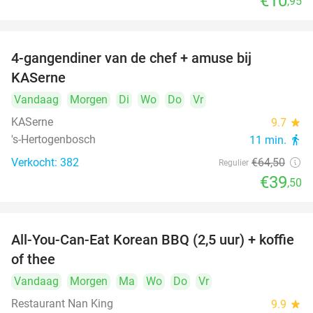
€10
,95
4-gangendiner van de chef + amuse bij
39%
KASerne
Vandaag
Morgen
Di
Wo
Do
Vr
KASerne
9.7
star
's-Hertogenbosch
11 min.
directions_walk
Verkocht: 382
€64
,50
Regulier
€39
,50
All-You-Can-Eat Korean BBQ (2,5 uur) + koffie
26%
of thee
Vandaag
Morgen
Ma
Wo
Do
Vr
Restaurant Nan King
9.9
star