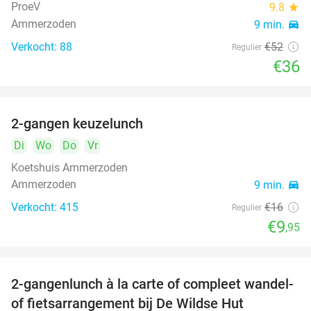
ProeV
9.8
star
Ammerzoden
9 min.
directions_car
Verkocht: 88
€52
Regulier
€36
2-gangen keuzelunch
38%
Di
Wo
Do
Vr
Koetshuis Ammerzoden
Ammerzoden
9 min.
directions_car
Verkocht: 415
€16
Regulier
€9
,95
2-gangenlunch à la carte of compleet wandel-
34%
of fietsarrangement bij De Wildse Hut