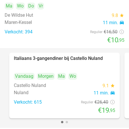
Ma
Wo
Do
Vr
De Wildse Hut
9.8
star
Maren-Kessel
11 min.
directions_car
Verkocht: 394
€16
,50
Regulier
€10
,95
Italiaans 3-gangendiner bij Castello Nuland
24%
Vandaag
Morgen
Ma
Wo
Castello Nuland
9.1
star
Nuland
11 min.
directions_car
Verkocht: 615
€26
,40
Regulier
€19
,95