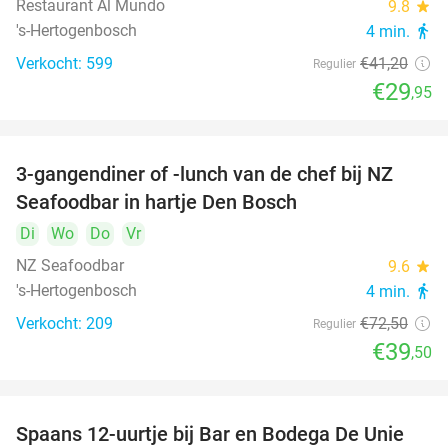
Restaurant Al Mundo
9.8
star
's-Hertogenbosch
4 min.
directions_walk
Verkocht: 599
€41
,20
Regulier
€29
,95
3-gangendiner of -lunch van de chef bij NZ
46%
Seafoodbar in hartje Den Bosch
Di
Wo
Do
Vr
NZ Seafoodbar
9.6
star
's-Hertogenbosch
4 min.
directions_walk
Verkocht: 209
€72
,50
Regulier
€39
,50
Spaans 12-uurtje bij Bar en Bodega De Unie
42%