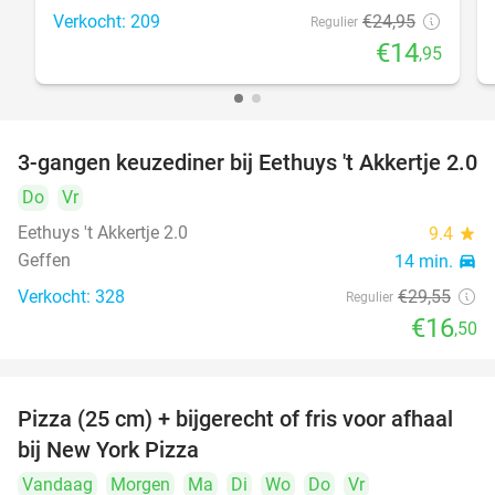
Verkocht: 209
€24
,95
Regulier
€14
,95
3-gangen keuzediner bij Eethuys 't Akkertje 2.0
44%
Do
Vr
Eethuys 't Akkertje 2.0
9.4
star
Geffen
14 min.
directions_car
Verkocht: 328
€29
,55
Regulier
€16
,50
Pizza (25 cm) + bijgerecht of fris voor afhaal
48%
bij New York Pizza
Vandaag
Morgen
Ma
Di
Wo
Do
Vr