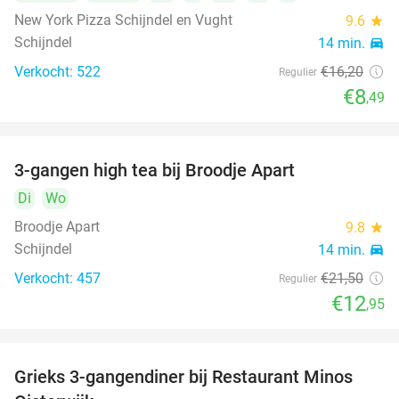
New York Pizza Schijndel en Vught
9.6
star
Schijndel
14 min.
directions_car
Verkocht: 522
€16
,20
Regulier
€8
,49
3-gangen high tea bij Broodje Apart
40%
Di
Wo
Broodje Apart
9.8
star
Schijndel
14 min.
directions_car
Verkocht: 457
€21
,50
Regulier
€12
,95
Grieks 3-gangendiner bij Restaurant Minos
30%