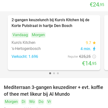
€24
,95
2-gangen keuzelunch bij Kuro's Kitchen bij de
41%
Korte Putstraat in hartje Den Bosch
Vandaag
Morgen
Kuro's Kitchen
9.7
star
's-Hertogenbosch
4 min.
directions_walk
Verkocht: 1.696
€25
,25
Regulier
€14
,95
Mediterraan 3-gangen keuzediner + evt. koffie
27%
of thee met likeur bij Al Mundo
Morgen
Di
Wo
Do
Vr