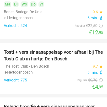
Ma
Di
Wo
Do
Vr
Bar en Bodega De Unie
9.6
star
's-Hertogenbosch
6 min.
directions_walk
Verkocht: 424
€22
,50
Regulier
€12
,95
Tosti + vers sinaasappelsap voor afhaal bij The
49%
Tosti Club in hartje Den Bosch
The Tosti Club - Den Bosch
9.7
star
's-Hertogenbosch
6 min.
directions_walk
Verkocht: 775
€9
,70
Regulier
€4
,95
Belegd broodje + vers sinaasappelsap voor