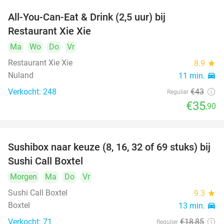
All-You-Can-Eat & Drink (2,5 uur) bij
17%
Restaurant Xie Xie
Ma
Wo
Do
Vr
Restaurant Xie Xie
8.9
star
Nuland
11 min.
directions_car
Verkocht: 248
€43
Regulier
€35
,90
Sushibox naar keuze (8, 16, 32 of 69 stuks) bij
53%
Sushi Call Boxtel
Morgen
Ma
Do
Vr
Sushi Call Boxtel
9.3
star
Boxtel
13 min.
directions_car
Verkocht: 71
€18
,85
Regulier