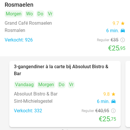
Rosmaelen
Morgen
Wo
Do
Vr
Grand Café Rosmaelen
9.7
star
Rosmalen
6 min.
directions_car
Verkocht: 926
€35
Regulier
€25
,95
3-gangendiner à la carte bij Absoluut Bistro &
37%
Bar
Vandaag
Morgen
Do
Vr
Absoluut Bistro & Bar
9.8
star
Sint-Michielsgestel
6 min.
directions_car
Verkocht: 332
€40
,95
Regulier
€25
,75