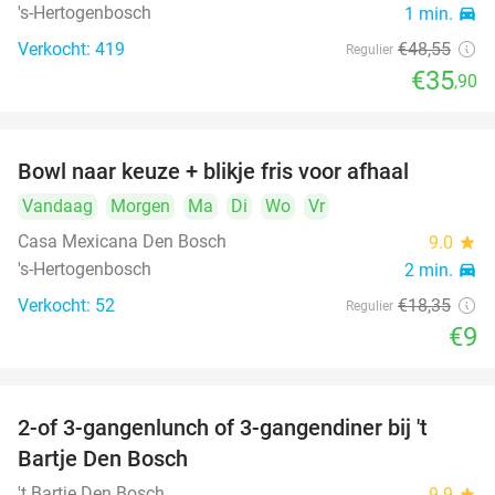
's-Hertogenbosch
1 min.
directions_car
Verkocht: 419
€48
,55
Regulier
€35
,90
Bowl naar keuze + blikje fris voor afhaal
51%
Vandaag
Morgen
Ma
Di
Wo
Vr
Casa Mexicana Den Bosch
9.0
star
's-Hertogenbosch
2 min.
directions_car
Verkocht: 52
€18
,35
Regulier
€9
2-of 3-gangenlunch of 3-gangendiner bij 't
35%
Bartje Den Bosch
't Bartje Den Bosch
9.9
star