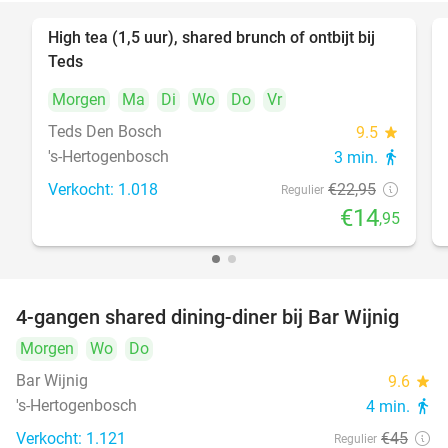
High tea (1,5 uur), shared brunch of ontbijt bij
35%
Teds
Morgen
Ma
Di
Wo
Do
Vr
Teds Den Bosch
9.5
star
's-Hertogenbosch
3 min.
directions_walk
Verkocht: 1.018
€22
,95
Regulier
€14
,95
4-gangen shared dining-diner bij Bar Wijnig
45%
Morgen
Wo
Do
Bar Wijnig
9.6
star
's-Hertogenbosch
4 min.
directions_walk
Verkocht: 1.121
€45
Regulier