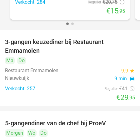
Verkocht: 284
€20
,75
Regulier
€15
,95
3-gangen keuzediner bij Restaurant
27%
Emmamolen
Ma
Do
Restaurant Emmamolen
9.9
star
Nieuwkuijk
9 min.
directions_car
Verkocht: 257
€41
Regulier
€29
,95
5-gangendiner van de chef bij ProeV
31%
Morgen
Wo
Do