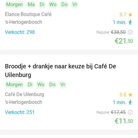
Morgen
Ma
Di
Wo
Do
Vr
Élance Boutique Café
9.7
star
's-Hertogenbosch
1 min.
directions_walk
Verkocht: 298
€38
,50
Regulier
€21
,50
Broodje + drankje naar keuze bij Café De
34%
Uilenburg
Morgen
Di
Wo
Do
Vr
Café De Uilenburg
9.8
star
's-Hertogenbosch
1 min.
directions_walk
Verkocht: 251
€17
,45
Regulier
€11
,50