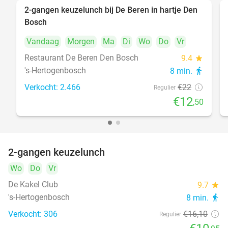
2-gangen keuzelunch bij De Beren in hartje Den
43%
Bosch
Vandaag
Morgen
Ma
Di
Wo
Do
Vr
Restaurant De Beren Den Bosch
9.4
star
's-Hertogenbosch
8 min.
directions_walk
Verkocht: 2.466
€22
Regulier
€12
,50
2-gangen keuzelunch
32%
Wo
Do
Vr
De Kakel Club
9.7
star
's-Hertogenbosch
8 min.
directions_walk
Verkocht: 306
€16
,10
Regulier