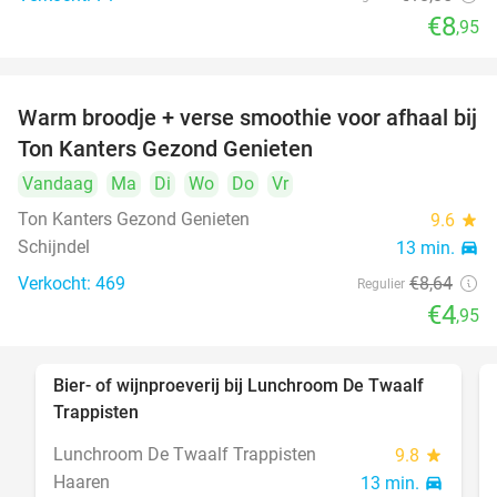
€8
,95
Warm broodje + verse smoothie voor afhaal bij
43%
Ton Kanters Gezond Genieten
Vandaag
Ma
Di
Wo
Do
Vr
Ton Kanters Gezond Genieten
9.6
star
Schijndel
13 min.
directions_car
Verkocht: 469
€8
,64
Regulier
€4
,95
Bier- of wijnproeverij bij Lunchroom De Twaalf
40%
Trappisten
Lunchroom De Twaalf Trappisten
9.8
star
Haaren
13 min.
directions_car