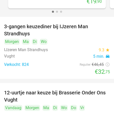
€19
,90
3-gangen keuzediner bij IJzeren Man
29%
Strandhuys
Morgen
Ma
Di
Wo
IJzeren Man Strandhuys
9.3
star
Vught
5 min.
directions_car
Verkocht: 824
€46
,45
Regulier
€32
,75
12-uurtje naar keuze bij Brasserie Onder Ons
31%
Vught
Vandaag
Morgen
Ma
Di
Wo
Do
Vr