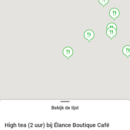
food
food
food
food
foo
food
Bekijk de lijst
High tea (2 uur) bij Élance Boutique Café
44%