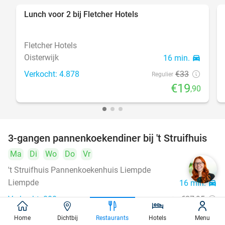
Lunch voor 2 bij Fletcher Hotels
40%
Fletcher Hotels
Oisterwijk
16 min.
directions_car
Verkocht: 4.878
€33
Regulier
€19
,90
3-gangen pannenkoekendiner bij 't Struifhuis
43%
Ma
Di
Wo
Do
Vr
't Struifhuis Pannenkoekenhuis Liempde
9.4
star
Liempde
16 min.
directions_car
Verkocht: 800
€27
,95
Regulier
€15
,95
Home
Dichtbij
Restaurants
Hotels
Menu