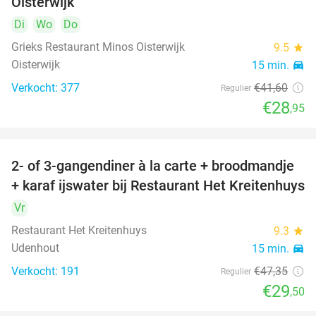
Oisterwijk
Di
Wo
Do
Grieks Restaurant Minos Oisterwijk
9.5
star
Oisterwijk
15 min.
directions_car
Verkocht: 377
€41
,60
Regulier
€28
,95
2- of 3-gangendiner à la carte + broodmandje
38%
+ karaf ijswater bij Restaurant Het Kreitenhuys
Vr
Restaurant Het Kreitenhuys
9.3
star
Udenhout
15 min.
directions_car
Verkocht: 191
€47
,35
Regulier
€29
,50