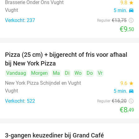
Brasserie Onder Ons Vught
9.8
star
Vught
5 min.
directions_car
Verkocht: 237
€13
,75
Regulier
€9
,50
Pizza (25 cm) + bijgerecht of fris voor afhaal
48%
bij New York Pizza
Vandaag
Morgen
Ma
Di
Wo
Do
Vr
New York Pizza Schijndel en Vught
9.6
star
Vught
5 min.
directions_car
Verkocht: 522
€16
,20
Regulier
€8
,49
3-gangen keuzediner bij Grand Café
26%