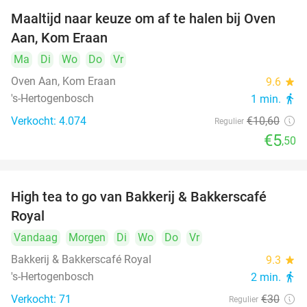
Maaltijd naar keuze om af te halen bij Oven
48%
Aan, Kom Eraan
Ma
Di
Wo
Do
Vr
Oven Aan, Kom Eraan
9.6
star
's-Hertogenbosch
1 min.
directions_walk
Verkocht: 4.074
€10
,60
Regulier
€5
,50
High tea to go van Bakkerij & Bakkerscafé
40%
Royal
Vandaag
Morgen
Di
Wo
Do
Vr
Bakkerij & Bakkerscafé Royal
9.3
star
's-Hertogenbosch
2 min.
directions_walk
Verkocht: 71
€30
Regulier