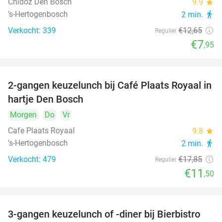
Chidóz Den Bosch
9.9
star
's-Hertogenbosch
2 min.
directions_walk
Verkocht: 339
€12
,65
Regulier
€7
,95
2-gangen keuzelunch bij Café Plaats Royaal in
36%
hartje Den Bosch
Morgen
Do
Vr
Cafe Plaats Royaal
9.8
star
's-Hertogenbosch
2 min.
directions_walk
Verkocht: 479
€17
,85
Regulier
€11
,50
3-gangen keuzelunch of -diner bij Bierbistro
41%