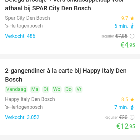
37%
afhaal bij SPAR City Den Bosch
Spar City Den Bosch
9.7
star
's-Hertogenbosch
6 min.
directions_walk
Verkocht: 486
€7
,85
Regulier
€4
,95
2-gangendiner à la carte bij Happy Italy Den
35%
Bosch
Vandaag
Ma
Di
Wo
Do
Vr
Happy Italy Den Bosch
8.5
star
's-Hertogenbosch
7 min.
directions_walk
Verkocht: 3.052
€20
Regulier
€12
,95