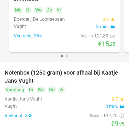
Ma
Di
Wo
Do
Vr
Boerderij De Loonsebaan
9.8
star
Vught
3 min.
directions_car
Verkocht: 365
€21
,80
Regulier
€15
,25
Notenbox (1250 gram) voor afhaal bij Kaatje
42%
Jans Vught
Vandaag
Di
Wo
Do
Vr
Kaatje Jans Vught
9.7
star
Vught
3 min.
directions_car
Verkocht: 238
€17
,25
Regulier
€9
,95