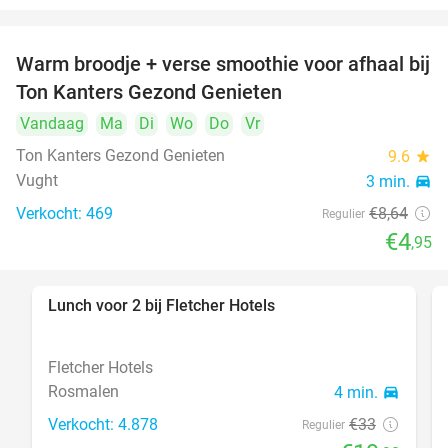
Warm broodje + verse smoothie voor afhaal bij
43%
Ton Kanters Gezond Genieten
Vandaag
Ma
Di
Wo
Do
Vr
Ton Kanters Gezond Genieten
9.6
star
Vught
3 min.
directions_car
Verkocht: 469
€8
,64
Regulier
€4
,95
Lunch voor 2 bij Fletcher Hotels
40%
Fletcher Hotels
Rosmalen
4 min.
directions_car
Verkocht: 4.878
€33
Regulier