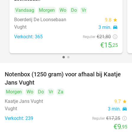
Vandaag
Morgen
Wo
Do
Vr
Boerderij De Loonsebaan
9.8
star
Vught
3 min.
directions_car
Verkocht: 365
€21
,80
Regulier
€15
,25
Notenbox (1250 gram) voor afhaal bij Kaatje
42%
Jans Vught
Morgen
Wo
Do
Vr
Za
Kaatje Jans Vught
9.7
star
Vught
3 min.
directions_car
Verkocht: 239
€17
,25
Regulier
€9
,95