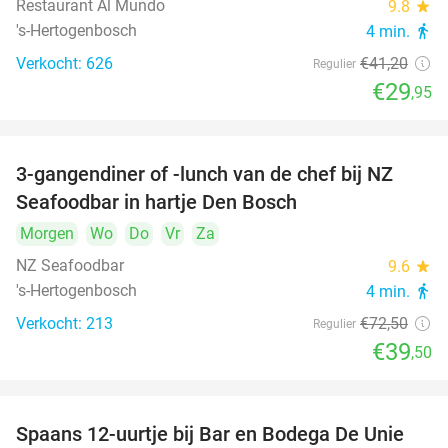
Restaurant Al Mundo
9.8
star
's-Hertogenbosch
4 min.
directions_walk
Verkocht: 626
€41
,20
Regulier
€29
,95
3-gangendiner of -lunch van de chef bij NZ
46%
Seafoodbar in hartje Den Bosch
Morgen
Wo
Do
Vr
Za
NZ Seafoodbar
9.6
star
's-Hertogenbosch
4 min.
directions_walk
Verkocht: 213
€72
,50
Regulier
€39
,50
Spaans 12-uurtje bij Bar en Bodega De Unie
42%