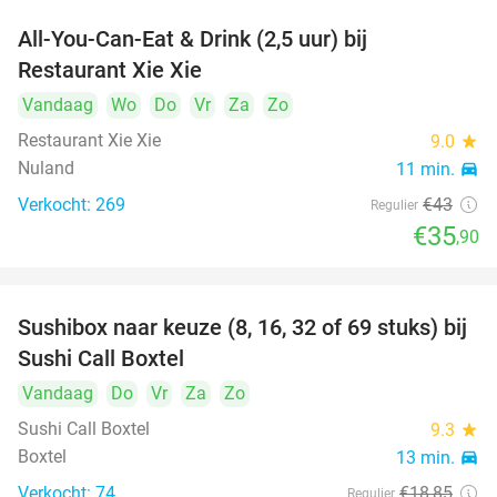
All-You-Can-Eat & Drink (2,5 uur) bij
17%
Restaurant Xie Xie
Vandaag
Wo
Do
Vr
Za
Zo
Restaurant Xie Xie
9.0
star
Nuland
11 min.
directions_car
Verkocht: 269
€43
Regulier
€35
,90
Sushibox naar keuze (8, 16, 32 of 69 stuks) bij
53%
Sushi Call Boxtel
Vandaag
Do
Vr
Za
Zo
Sushi Call Boxtel
9.3
star
Boxtel
13 min.
directions_car
Verkocht: 74
€18
,85
Regulier