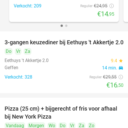
Verkocht: 209
€24
,95
Regulier
€14
,95
3-gangen keuzediner bij Eethuys 't Akkertje 2.0
44%
Do
Vr
Za
Eethuys 't Akkertje 2.0
9.4
star
Geffen
14 min.
directions_car
Verkocht: 328
€29
,55
Regulier
€16
,50
Pizza (25 cm) + bijgerecht of fris voor afhaal
48%
bij New York Pizza
Vandaag
Morgen
Wo
Do
Vr
Za
Zo