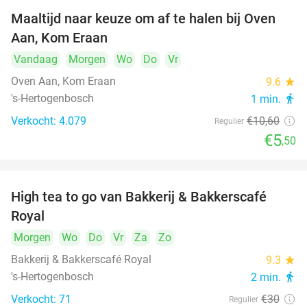
Maaltijd naar keuze om af te halen bij Oven
48%
Aan, Kom Eraan
Vandaag
Morgen
Wo
Do
Vr
Oven Aan, Kom Eraan
9.6
star
's-Hertogenbosch
1 min.
directions_walk
Verkocht: 4.079
€10
,60
Regulier
€5
,50
High tea to go van Bakkerij & Bakkerscafé
40%
Royal
Morgen
Wo
Do
Vr
Za
Zo
Bakkerij & Bakkerscafé Royal
9.3
star
's-Hertogenbosch
2 min.
directions_walk
Verkocht: 71
€30
Regulier