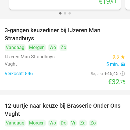
€19
,90
3-gangen keuzediner bij IJzeren Man
29%
Strandhuys
Vandaag
Morgen
Wo
Zo
IJzeren Man Strandhuys
9.3
star
Vught
5 min.
directions_car
Verkocht: 846
€46
,45
Regulier
€32
,75
12-uurtje naar keuze bij Brasserie Onder Ons
31%
Vught
Vandaag
Morgen
Wo
Do
Vr
Za
Zo