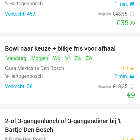
's-Hertogenbosch
1 min.
directions_car
Verkocht: 459
€48
,55
Regulier
€35
,90
Bowl naar keuze + blikje fris voor afhaal
51%
Vandaag
Morgen
Wo
Vr
Za
Zo
Casa Mexicana Den Bosch
9.0
star
's-Hertogenbosch
2 min.
directions_car
Verkocht: 58
€18
,35
Regulier
€9
2-of 3-gangenlunch of 3-gangendiner bij 't
35%
Bartje Den Bosch
't Bartje Den Bosch
9.9
star