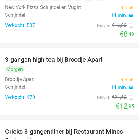
New York Pizza Schijndel en Vught
9.6
star
Schijndel
14 min.
directions_car
Verkocht: 537
€16
,20
Regulier
€8
,49
3-gangen high tea bij Broodje Apart
40%
Morgen
Broodje Apart
9.8
star
Schijndel
14 min.
directions_car
Verkocht: 470
€21
,50
Regulier
€12
,95
Grieks 3-gangendiner bij Restaurant Minos
30%