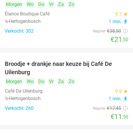
Morgen
Wo
Do
Vr
Za
Zo
Élance Boutique Café
9.7
star
's-Hertogenbosch
1 min.
directions_walk
Verkocht: 302
€38
,50
Regulier
€21
,50
Broodje + drankje naar keuze bij Café De
34%
Uilenburg
Morgen
Wo
Do
Vr
Za
Zo
Café De Uilenburg
9.8
star
's-Hertogenbosch
1 min.
directions_walk
Verkocht: 260
€17
,45
Regulier
€11
,50