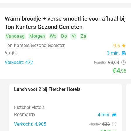
Warm broodje + verse smoothie voor afhaal bij
43%
Ton Kanters Gezond Genieten
Vandaag
Morgen
Wo
Do
Vr
Za
Ton Kanters Gezond Genieten
9.6
star
Vught
3 min.
directions_car
Verkocht: 472
€8
,64
Regulier
€4
,95
Lunch voor 2 bij Fletcher Hotels
40%
Fletcher Hotels
Rosmalen
4 min.
directions_car
Verkocht: 4.905
€33
Regulier