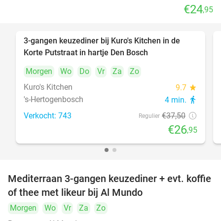
€24
,95
3-gangen keuzediner bij Kuro's Kitchen in de
28%
Korte Putstraat in hartje Den Bosch
Morgen
Wo
Do
Vr
Za
Zo
Kuro's Kitchen
9.7
star
's-Hertogenbosch
4 min.
directions_walk
Verkocht: 743
€37
,50
Regulier
€26
,95
Mediterraan 3-gangen keuzediner + evt. koffie
27%
of thee met likeur bij Al Mundo
Morgen
Wo
Vr
Za
Zo