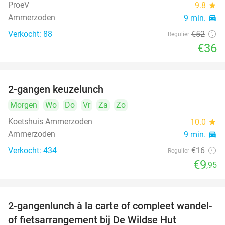
ProeV
9.8
star
Ammerzoden
9 min.
directions_car
Verkocht: 88
€52
Regulier
€36
2-gangen keuzelunch
38%
Morgen
Wo
Do
Vr
Za
Zo
Koetshuis Ammerzoden
10.0
star
Ammerzoden
9 min.
directions_car
Verkocht: 434
€16
Regulier
€9
,95
2-gangenlunch à la carte of compleet wandel-
34%
of fietsarrangement bij De Wildse Hut