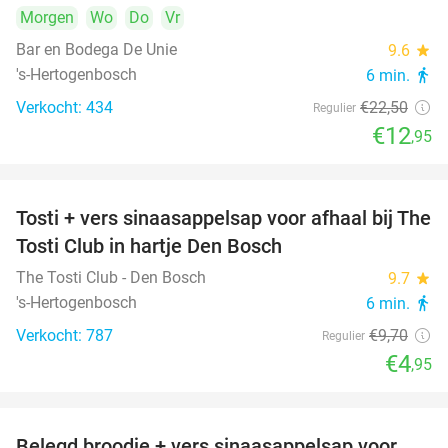
Morgen
Wo
Do
Vr
Bar en Bodega De Unie
9.6
star
's-Hertogenbosch
6 min.
directions_walk
Verkocht: 434
€22
,50
Regulier
€12
,95
Tosti + vers sinaasappelsap voor afhaal bij The
49%
Tosti Club in hartje Den Bosch
The Tosti Club - Den Bosch
9.7
star
's-Hertogenbosch
6 min.
directions_walk
Verkocht: 787
€9
,70
Regulier
€4
,95
Belegd broodje + vers sinaasappelsap voor