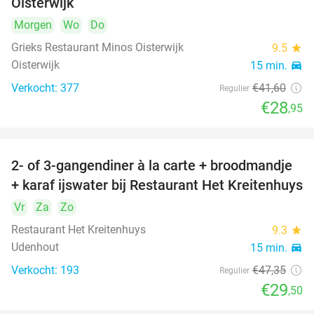
Oisterwijk
Morgen
Wo
Do
Grieks Restaurant Minos Oisterwijk
9.5
star
Oisterwijk
15 min.
directions_car
Verkocht: 377
€41
,60
Regulier
€28
,95
2- of 3-gangendiner à la carte + broodmandje
38%
+ karaf ijswater bij Restaurant Het Kreitenhuys
Vr
Za
Zo
Restaurant Het Kreitenhuys
9.3
star
Udenhout
15 min.
directions_car
Verkocht: 193
€47
,35
Regulier
€29
,50