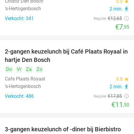
Chidóz Den Bosch
9.9
star
's-Hertogenbosch
2 min.
directions_walk
Verkocht: 341
€12
,65
Regulier
€7
,95
2-gangen keuzelunch bij Café Plaats Royaal in
36%
hartje Den Bosch
Do
Vr
Za
Zo
Cafe Plaats Royaal
9.8
star
's-Hertogenbosch
2 min.
directions_walk
Verkocht: 486
€17
,85
Regulier
€11
,50
3-gangen keuzelunch of -diner bij Bierbistro
41%