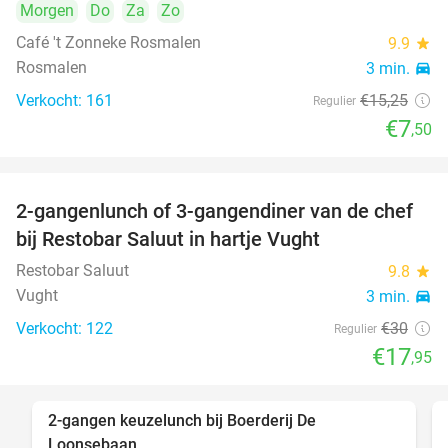
Morgen
Do
Za
Zo
Café 't Zonneke Rosmalen
9.9
star
Rosmalen
3 min.
directions_car
Verkocht: 161
€15
,25
Regulier
€7
,50
2-gangenlunch of 3-gangendiner van de chef
40%
bij Restobar Saluut in hartje Vught
Restobar Saluut
9.8
star
Vught
3 min.
directions_car
Verkocht: 122
€30
Regulier
€17
,95
2-gangen keuzelunch bij Boerderij De
30%
Loonsebaan