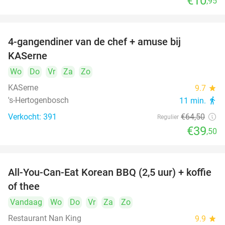
€10
,95
4-gangendiner van de chef + amuse bij
39%
KASerne
Wo
Do
Vr
Za
Zo
KASerne
9.7
star
's-Hertogenbosch
11 min.
directions_walk
Verkocht: 391
€64
,50
Regulier
€39
,50
All-You-Can-Eat Korean BBQ (2,5 uur) + koffie
26%
of thee
Vandaag
Wo
Do
Vr
Za
Zo
Restaurant Nan King
9.9
star