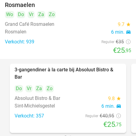
Rosmaelen
Wo
Do
Vr
Za
Zo
Grand Café Rosmaelen
9.7
star
Rosmalen
6 min.
directions_car
Verkocht: 939
€35
Regulier
€25
,95
3-gangendiner à la carte bij Absoluut Bistro &
37%
Bar
Do
Vr
Za
Zo
Absoluut Bistro & Bar
9.8
star
Sint-Michielsgestel
6 min.
directions_car
Verkocht: 357
€40
,95
Regulier
€25
,75