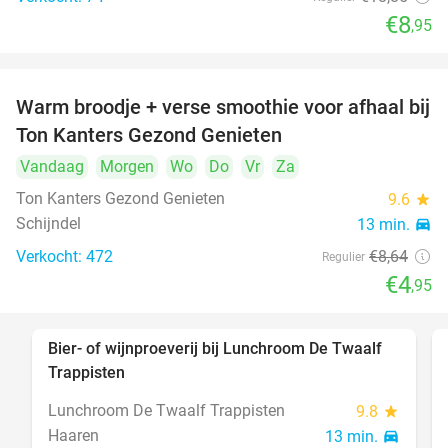
€8
,95
Warm broodje + verse smoothie voor afhaal bij
43%
Ton Kanters Gezond Genieten
Vandaag
Morgen
Wo
Do
Vr
Za
Ton Kanters Gezond Genieten
9.6
star
Schijndel
13 min.
directions_car
Verkocht: 472
€8
,64
Regulier
€4
,95
Bier- of wijnproeverij bij Lunchroom De Twaalf
40%
Trappisten
Lunchroom De Twaalf Trappisten
9.8
star
Haaren
13 min.
directions_car