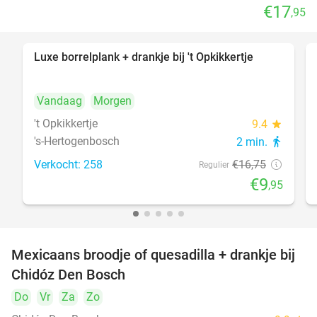
€17
,95
Luxe borrelplank + drankje bij 't Opkikkertje
41%
Vandaag
Morgen
't Opkikkertje
9.4
star
's-Hertogenbosch
2 min.
directions_walk
Verkocht: 258
€16
,75
Regulier
€9
,95
Mexicaans broodje of quesadilla + drankje bij
37%
Chidóz Den Bosch
Do
Vr
Za
Zo