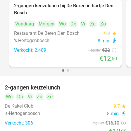
2-gangen keuzelunch bij De Beren in hartje Den
43%
Bosch
Vandaag
Morgen
Wo
Do
Vr
Za
Zo
Restaurant De Beren Den Bosch
9.4
star
's-Hertogenbosch
8 min.
directions_walk
Verkocht: 2.489
€22
Regulier
€12
,50
2-gangen keuzelunch
32%
Wo
Do
Vr
Za
Zo
De Kakel Club
9.7
star
's-Hertogenbosch
8 min.
directions_walk
Verkocht: 306
€16
,10
Regulier