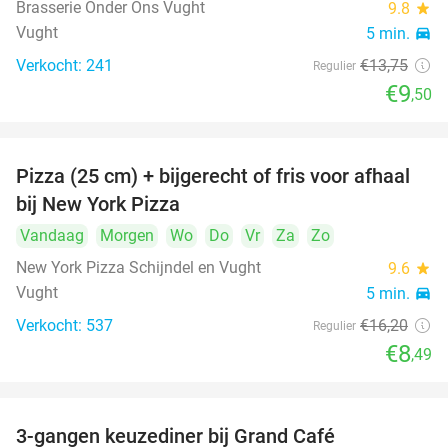
Brasserie Onder Ons Vught
9.8
star
Vught
5 min.
directions_car
Verkocht: 241
€13
,75
Regulier
€9
,50
Pizza (25 cm) + bijgerecht of fris voor afhaal
48%
bij New York Pizza
Vandaag
Morgen
Wo
Do
Vr
Za
Zo
New York Pizza Schijndel en Vught
9.6
star
Vught
5 min.
directions_car
Verkocht: 537
€16
,20
Regulier
€8
,49
3-gangen keuzediner bij Grand Café
26%