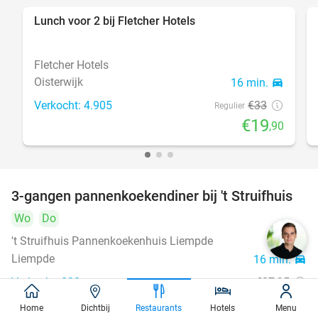
Lunch voor 2 bij Fletcher Hotels
40%
Fletcher Hotels
Oisterwijk
16 min.
directions_car
Verkocht: 4.905
€33
Regulier
€19
,90
3-gangen pannenkoekendiner bij 't Struifhuis
43%
Wo
Do
't Struifhuis Pannenkoekenhuis Liempde
9.4
star
Liempde
16 min.
directions_car
Verkocht: 820
€27
,95
Regulier
€15
,95
Home
Dichtbij
Restaurants
Hotels
Menu