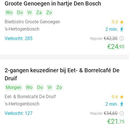
Groote Genoegen in hartje Den Bosch
Wo
Do
Vr
Za
Zo
Bierbistro Groote Genoegen
9.0
star
's-Hertogenbosch
2 min.
directions_walk
Verkocht: 285
€42
,30
Regulier
€24
,95
2-gangen keuzediner bij Eet- & Borrelcafé De
37%
Druif
Morgen
Wo
Do
Vr
Zo
Eet- & Borrelcafé De Druif
9.6
star
's-Hertogenbosch
2 min.
directions_walk
Verkocht: 127
€34
,60
Regulier
€21
,75