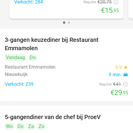
Verkocht: 284
€20
,75
Regulier
€15
,95
3-gangen keuzediner bij Restaurant
27%
Emmamolen
Vandaag
Do
Restaurant Emmamolen
9.9
star
Nieuwkuijk
9 min.
directions_car
Verkocht: 259
€41
Regulier
€29
,95
5-gangendiner van de chef bij ProeV
31%
Wo
Do
Za
Zo