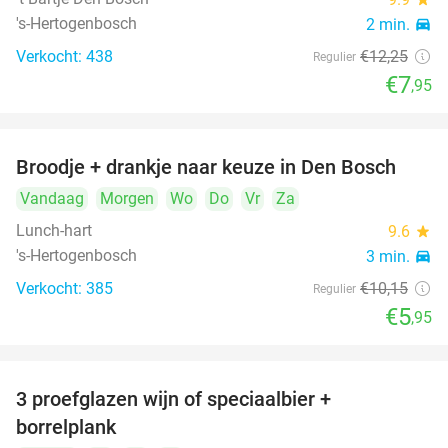
's-Hertogenbosch
2 min.
directions_car
Verkocht: 438
€12
,25
Regulier
€7
,95
Broodje + drankje naar keuze in Den Bosch
41%
Vandaag
Morgen
Wo
Do
Vr
Za
Lunch-hart
9.6
star
's-Hertogenbosch
3 min.
directions_car
Verkocht: 385
€10
,15
Regulier
€5
,95
3 proefglazen wijn of speciaalbier +
51%
borrelplank