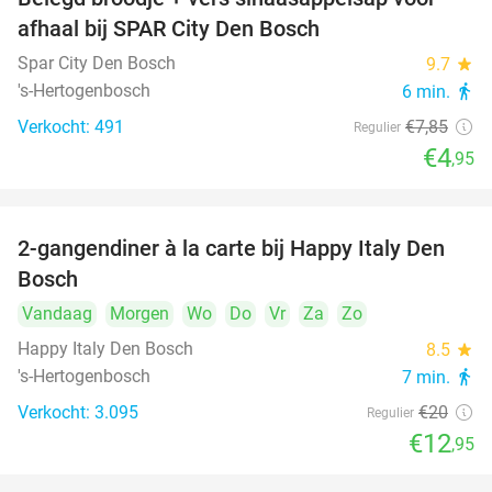
37%
afhaal bij SPAR City Den Bosch
Spar City Den Bosch
9.7
star
's-Hertogenbosch
6 min.
directions_walk
Verkocht: 491
€7
,85
Regulier
€4
,95
2-gangendiner à la carte bij Happy Italy Den
35%
Bosch
Vandaag
Morgen
Wo
Do
Vr
Za
Zo
Happy Italy Den Bosch
8.5
star
's-Hertogenbosch
7 min.
directions_walk
Verkocht: 3.095
€20
Regulier
€12
,95