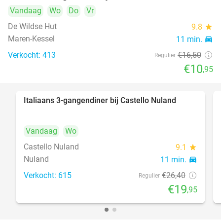
Vandaag
Wo
Do
Vr
De Wildse Hut
9.8
star
Maren-Kessel
11 min.
directions_car
Verkocht: 413
€16
,50
Regulier
€10
,95
Italiaans 3-gangendiner bij Castello Nuland
24%
Vandaag
Wo
Castello Nuland
9.1
star
Nuland
11 min.
directions_car
Verkocht: 615
€26
,40
Regulier
€19
,95