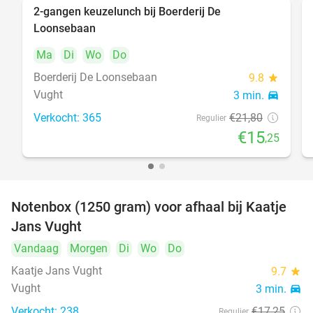
2-gangen keuzelunch bij Boerderij De
30%
Loonsebaan
Ma
Di
Wo
Do
Boerderij De Loonsebaan
9.8
star
Vught
3 min.
directions_car
Verkocht: 365
€21
,80
Regulier
€15
,25
Notenbox (1250 gram) voor afhaal bij Kaatje
42%
Jans Vught
Vandaag
Morgen
Di
Wo
Do
Kaatje Jans Vught
9.7
star
Vught
3 min.
directions_car
Verkocht: 238
€17
,25
Regulier