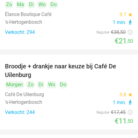
Zo
Ma
Di
Wo
Do
Élance Boutique Café
9.7
star
's-Hertogenbosch
1 min.
directions_walk
Verkocht: 294
€38
,50
Regulier
€21
,50
Broodje + drankje naar keuze bij Café De
34%
Uilenburg
Morgen
Zo
Di
Wo
Do
Café De Uilenburg
9.8
star
's-Hertogenbosch
1 min.
directions_walk
Verkocht: 244
€17
,45
Regulier
€11
,50