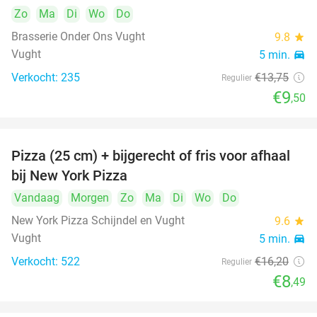
Zo
Ma
Di
Wo
Do
Brasserie Onder Ons Vught
9.8
star
Vught
5 min.
directions_car
Verkocht: 235
€13
,75
Regulier
€9
,50
Pizza (25 cm) + bijgerecht of fris voor afhaal
48%
bij New York Pizza
Vandaag
Morgen
Zo
Ma
Di
Wo
Do
New York Pizza Schijndel en Vught
9.6
star
Vught
5 min.
directions_car
Verkocht: 522
€16
,20
Regulier
€8
,49