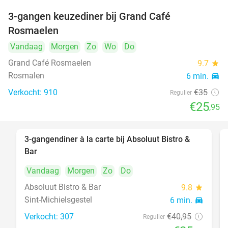
3-gangen keuzediner bij Grand Café
26%
Rosmaelen
Vandaag
Morgen
Zo
Wo
Do
Grand Café Rosmaelen
9.7
star
Rosmalen
6 min.
directions_car
Verkocht: 910
€35
Regulier
€25
,95
3-gangendiner à la carte bij Absoluut Bistro &
37%
Bar
Vandaag
Morgen
Zo
Do
Absoluut Bistro & Bar
9.8
star
Sint-Michielsgestel
6 min.
directions_car
Verkocht: 307
€40
,95
Regulier