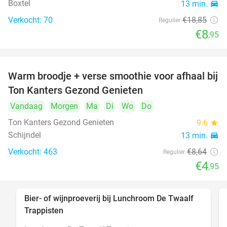
Boxtel
13 min.
directions_car
Verkocht: 70
€18
,85
Regulier
€8
,95
Warm broodje + verse smoothie voor afhaal bij
43%
Ton Kanters Gezond Genieten
Vandaag
Morgen
Ma
Di
Wo
Do
Ton Kanters Gezond Genieten
9.6
star
Schijndel
13 min.
directions_car
Verkocht: 463
€8
,64
Regulier
€4
,95
Bier- of wijnproeverij bij Lunchroom De Twaalf
40%
Trappisten