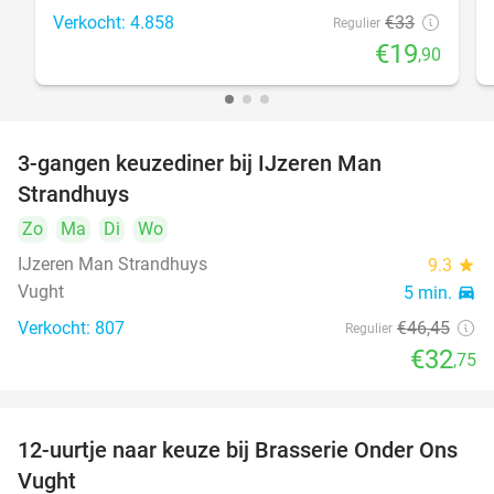
Verkocht: 4.858
€33
Regulier
€19
,90
3-gangen keuzediner bij IJzeren Man
29%
Strandhuys
Zo
Ma
Di
Wo
IJzeren Man Strandhuys
9.3
star
Vught
5 min.
directions_car
Verkocht: 807
€46
,45
Regulier
€32
,75
12-uurtje naar keuze bij Brasserie Onder Ons
31%
Vught