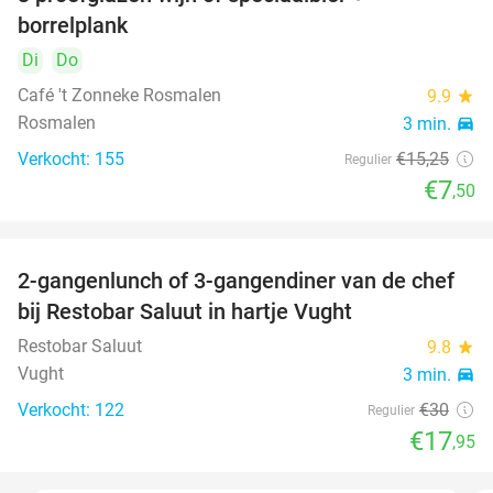
51%
borrelplank
Di
Do
Café 't Zonneke Rosmalen
9.9
star
Rosmalen
3 min.
directions_car
Verkocht: 155
€15
,25
Regulier
€7
,50
2-gangenlunch of 3-gangendiner van de chef
40%
bij Restobar Saluut in hartje Vught
Restobar Saluut
9.8
star
Vught
3 min.
directions_car
Verkocht: 122
€30
Regulier
€17
,95