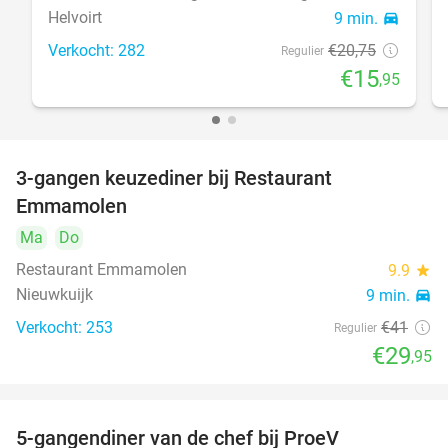
Helvoirt
9 min.
directions_car
Verkocht: 282
€20
,75
Regulier
€15
,95
3-gangen keuzediner bij Restaurant
27%
Emmamolen
Ma
Do
Restaurant Emmamolen
9.9
star
Nieuwkuijk
9 min.
directions_car
Verkocht: 253
€41
Regulier
€29
,95
5-gangendiner van de chef bij ProeV
31%