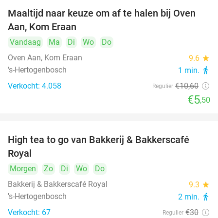
Maaltijd naar keuze om af te halen bij Oven
48%
Aan, Kom Eraan
Vandaag
Ma
Di
Wo
Do
Oven Aan, Kom Eraan
9.6
star
's-Hertogenbosch
1 min.
directions_walk
Verkocht: 4.058
€10
,60
Regulier
€5
,50
High tea to go van Bakkerij & Bakkerscafé
40%
Royal
Morgen
Zo
Di
Wo
Do
Bakkerij & Bakkerscafé Royal
9.3
star
's-Hertogenbosch
2 min.
directions_walk
Verkocht: 67
€30
Regulier