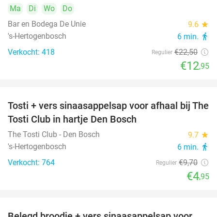
Ma
Di
Wo
Do
Bar en Bodega De Unie
9.6
star
's-Hertogenbosch
6 min.
directions_walk
Verkocht: 418
€22
,50
Regulier
€12
,95
Tosti + vers sinaasappelsap voor afhaal bij The
49%
Tosti Club in hartje Den Bosch
The Tosti Club - Den Bosch
9.7
star
's-Hertogenbosch
6 min.
directions_walk
Verkocht: 764
€9
,70
Regulier
€4
,95
Belegd broodje + vers sinaasappelsap voor