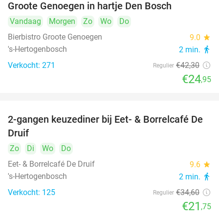
Groote Genoegen in hartje Den Bosch
Vandaag
Morgen
Zo
Wo
Do
Bierbistro Groote Genoegen
9.0
star
's-Hertogenbosch
2 min.
directions_walk
Verkocht: 271
€42
,30
Regulier
€24
,95
2-gangen keuzediner bij Eet- & Borrelcafé De
37%
Druif
Zo
Di
Wo
Do
Eet- & Borrelcafé De Druif
9.6
star
's-Hertogenbosch
2 min.
directions_walk
Verkocht: 125
€34
,60
Regulier
€21
,75