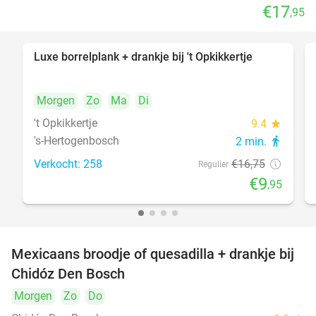
€17
,95
Luxe borrelplank + drankje bij 't Opkikkertje
41%
Morgen
Zo
Ma
Di
't Opkikkertje
9.4
star
's-Hertogenbosch
2 min.
directions_walk
Verkocht: 258
€16
,75
Regulier
€9
,95
Mexicaans broodje of quesadilla + drankje bij
37%
Chidóz Den Bosch
Morgen
Zo
Do