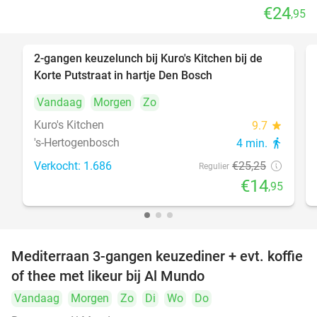
€24
,95
2-gangen keuzelunch bij Kuro's Kitchen bij de
41%
Korte Putstraat in hartje Den Bosch
Vandaag
Morgen
Zo
Kuro's Kitchen
9.7
star
's-Hertogenbosch
4 min.
directions_walk
Verkocht: 1.686
€25
,25
Regulier
€14
,95
Mediterraan 3-gangen keuzediner + evt. koffie
27%
of thee met likeur bij Al Mundo
Vandaag
Morgen
Zo
Di
Wo
Do