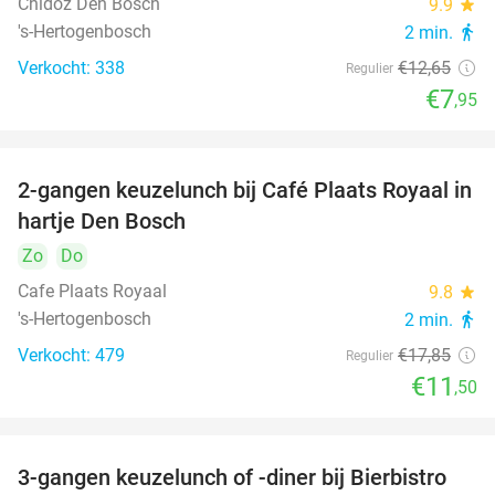
Chidóz Den Bosch
9.9
star
's-Hertogenbosch
2 min.
directions_walk
Verkocht: 338
€12
,65
Regulier
€7
,95
2-gangen keuzelunch bij Café Plaats Royaal in
36%
hartje Den Bosch
Zo
Do
Cafe Plaats Royaal
9.8
star
's-Hertogenbosch
2 min.
directions_walk
Verkocht: 479
€17
,85
Regulier
€11
,50
3-gangen keuzelunch of -diner bij Bierbistro
41%