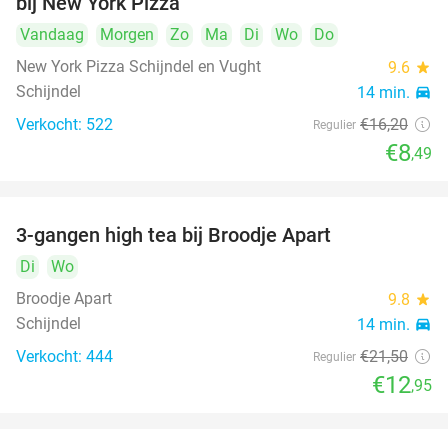
bij New York Pizza
Vandaag
Morgen
Zo
Ma
Di
Wo
Do
New York Pizza Schijndel en Vught
9.6
star
Schijndel
14 min.
directions_car
Verkocht: 522
€16
,20
Regulier
€8
,49
3-gangen high tea bij Broodje Apart
40%
Di
Wo
Broodje Apart
9.8
star
Schijndel
14 min.
directions_car
Verkocht: 444
€21
,50
Regulier
€12
,95