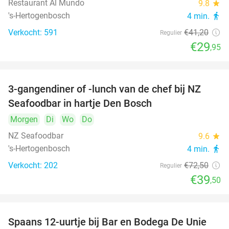
Restaurant Al Mundo
9.8
star
's-Hertogenbosch
4 min.
directions_walk
Verkocht: 591
€41
,20
Regulier
€29
,95
3-gangendiner of -lunch van de chef bij NZ
46%
Seafoodbar in hartje Den Bosch
Morgen
Di
Wo
Do
NZ Seafoodbar
9.6
star
's-Hertogenbosch
4 min.
directions_walk
Verkocht: 202
€72
,50
Regulier
€39
,50
Spaans 12-uurtje bij Bar en Bodega De Unie
42%