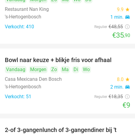
Restaurant Nan King
9.9
star
's-Hertogenbosch
1 min.
directions_car
Verkocht: 410
€48
,55
Regulier
€35
,90
Bowl naar keuze + blikje fris voor afhaal
51%
Vandaag
Morgen
Zo
Ma
Di
Wo
Casa Mexicana Den Bosch
8.0
star
's-Hertogenbosch
2 min.
directions_car
Verkocht: 51
€18
,35
Regulier
€9
2-of 3-gangenlunch of 3-gangendiner bij 't
35%