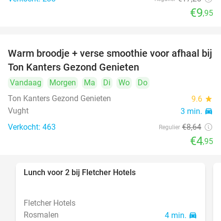
€9
,95
Warm broodje + verse smoothie voor afhaal bij
43%
Ton Kanters Gezond Genieten
Vandaag
Morgen
Ma
Di
Wo
Do
Ton Kanters Gezond Genieten
9.6
star
Vught
3 min.
directions_car
Verkocht: 463
€8
,64
Regulier
€4
,95
Lunch voor 2 bij Fletcher Hotels
40%
Fletcher Hotels
Rosmalen
4 min.
directions_car