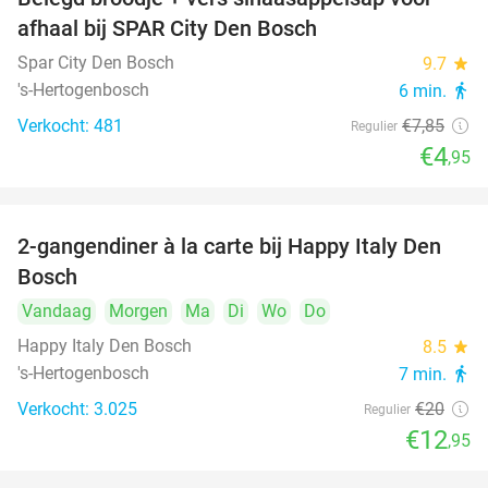
37%
afhaal bij SPAR City Den Bosch
Spar City Den Bosch
9.7
star
's-Hertogenbosch
6 min.
directions_walk
Verkocht: 481
€7
,85
Regulier
€4
,95
2-gangendiner à la carte bij Happy Italy Den
35%
Bosch
Vandaag
Morgen
Ma
Di
Wo
Do
Happy Italy Den Bosch
8.5
star
's-Hertogenbosch
7 min.
directions_walk
Verkocht: 3.025
€20
Regulier
€12
,95