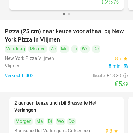
€25
,75
Pizza (25 cm) naar keuze voor afhaal bij New
55%
York Pizza in Vlijmen
Vandaag
Morgen
Zo
Ma
Di
Wo
Do
New York Pizza Vlijmen
8.7
star
Vlijmen
8 min.
directions_car
Verkocht: 403
€13
,20
Regulier
€5
,99
2-gangen keuzelunch bij Brasserie Het
23%
Verlangen
Morgen
Ma
Di
Wo
Do
Brasserie Het Verlangen - Guldenberg
9.8
star