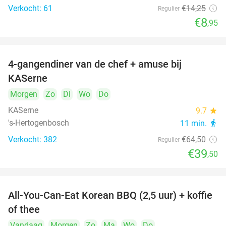
Verkocht: 61
€14
,25
Regulier
€8
,95
4-gangendiner van de chef + amuse bij
39%
KASerne
Morgen
Zo
Di
Wo
Do
KASerne
9.7
star
's-Hertogenbosch
11 min.
directions_walk
Verkocht: 382
€64
,50
Regulier
€39
,50
All-You-Can-Eat Korean BBQ (2,5 uur) + koffie
26%
of thee
Vandaag
Morgen
Zo
Ma
Wo
Do