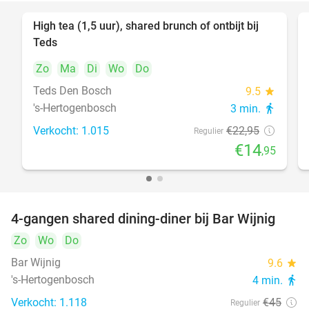
High tea (1,5 uur), shared brunch of ontbijt bij
35%
Teds
Zo
Ma
Di
Wo
Do
Teds Den Bosch
9.5
star
's-Hertogenbosch
3 min.
directions_walk
Verkocht: 1.015
€22
,95
Regulier
€14
,95
4-gangen shared dining-diner bij Bar Wijnig
45%
Zo
Wo
Do
Bar Wijnig
9.6
star
's-Hertogenbosch
4 min.
directions_walk
Verkocht: 1.118
€45
Regulier