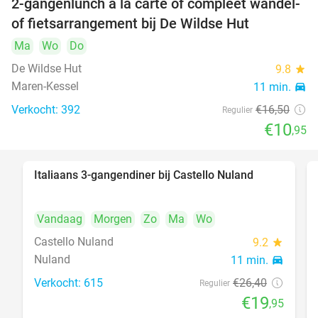
2-gangenlunch à la carte of compleet wandel-
34%
of fietsarrangement bij De Wildse Hut
Ma
Wo
Do
De Wildse Hut
9.8
star
Maren-Kessel
11 min.
directions_car
Verkocht: 392
€16
,50
Regulier
€10
,95
Italiaans 3-gangendiner bij Castello Nuland
24%
Vandaag
Morgen
Zo
Ma
Wo
Castello Nuland
9.2
star
Nuland
11 min.
directions_car
Verkocht: 615
€26
,40
Regulier
€19
,95