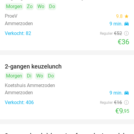
Morgen
Zo
Wo
Do
ProeV
9.8
star
Ammerzoden
9 min.
directions_car
Verkocht: 82
€52
Regulier
€36
2-gangen keuzelunch
38%
Morgen
Di
Wo
Do
Koetshuis Ammerzoden
Ammerzoden
9 min.
directions_car
Verkocht: 406
€16
Regulier
€9
,95