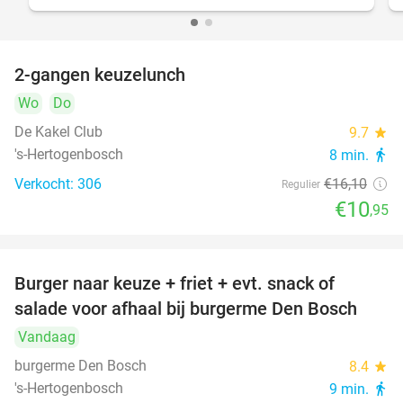
2-gangen keuzelunch
32%
Wo
Do
De Kakel Club
9.7
star
's-Hertogenbosch
8 min.
directions_walk
Verkocht: 306
€16
,10
Regulier
€10
,95
Burger naar keuze + friet + evt. snack of
37%
salade voor afhaal bij burgerme Den Bosch
Vandaag
burgerme Den Bosch
8.4
star
's-Hertogenbosch
9 min.
directions_walk