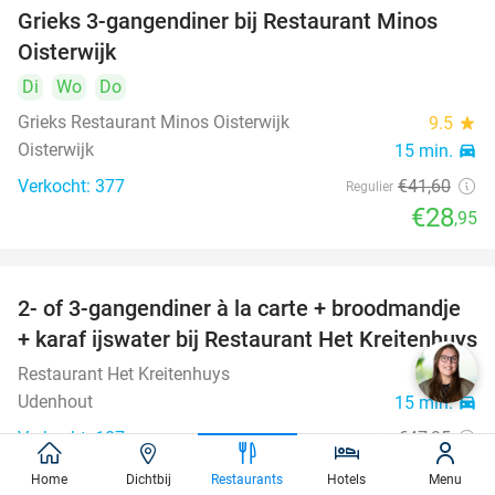
Grieks 3-gangendiner bij Restaurant Minos
30%
Oisterwijk
Di
Wo
Do
Grieks Restaurant Minos Oisterwijk
9.5
star
Oisterwijk
15 min.
directions_car
Verkocht: 377
€41
,60
Regulier
€28
,95
2- of 3-gangendiner à la carte + broodmandje
38%
+ karaf ijswater bij Restaurant Het Kreitenhuys
Restaurant Het Kreitenhuys
9.3
star
Udenhout
15 min.
directions_car
Verkocht: 187
€47
,35
Regulier
€29
,50
Home
Dichtbij
Restaurants
Hotels
Menu