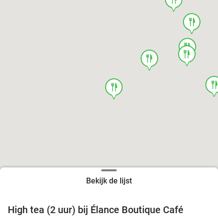
food
food
food
food
foo
food
Bekijk de lijst
High tea (2 uur) bij Élance Boutique Café
44%