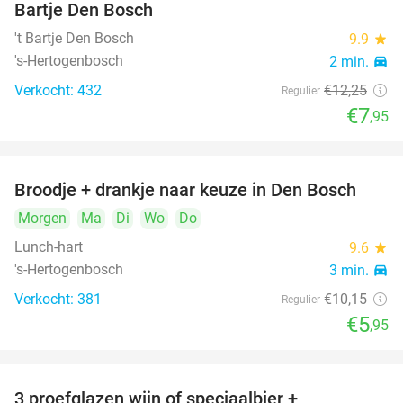
Bartje Den Bosch
't Bartje Den Bosch
9.9
star
's-Hertogenbosch
2 min.
directions_car
Verkocht: 432
€12
,25
Regulier
€7
,95
Broodje + drankje naar keuze in Den Bosch
41%
Morgen
Ma
Di
Wo
Do
Lunch-hart
9.6
star
's-Hertogenbosch
3 min.
directions_car
Verkocht: 381
€10
,15
Regulier
€5
,95
3 proefglazen wijn of speciaalbier +