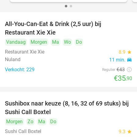
All-You-Can-Eat & Drink (2,5 uur) bij
17%
Restaurant Xie Xie
Vandaag
Morgen
Ma
Wo
Do
Restaurant Xie Xie
8.9
star
Nuland
11 min.
directions_car
Verkocht: 229
€43
Regulier
€35
,90
Sushibox naar keuze (8, 16, 32 of 69 stuks) bij
53%
Sushi Call Boxtel
Morgen
Zo
Ma
Do
Sushi Call Boxtel
9.3
star