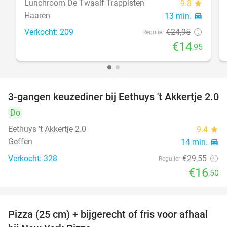
Lunchroom De Twaalf Trappisten
9.8
star
Haaren
13 min.
directions_car
Verkocht: 209
€24
,95
Regulier
€14
,95
3-gangen keuzediner bij Eethuys 't Akkertje 2.0
44%
Do
Eethuys 't Akkertje 2.0
9.4
star
Geffen
14 min.
directions_car
Verkocht: 328
€29
,55
Regulier
€16
,50
Pizza (25 cm) + bijgerecht of fris voor afhaal
48%