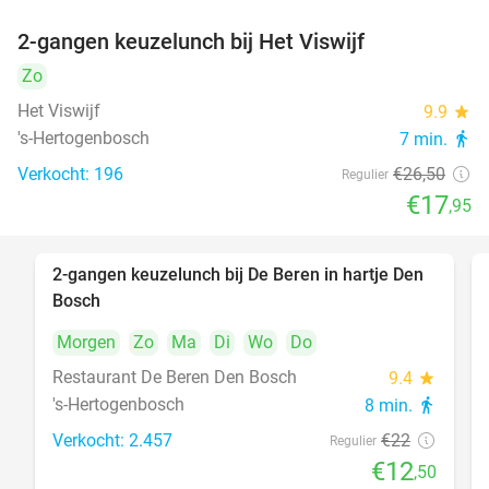
2-gangen keuzelunch bij Het Viswijf
32%
Zo
Het Viswijf
9.9
star
's-Hertogenbosch
7 min.
directions_walk
Verkocht: 196
€26
,50
Regulier
€17
,95
2-gangen keuzelunch bij De Beren in hartje Den
43%
Bosch
Morgen
Zo
Ma
Di
Wo
Do
Restaurant De Beren Den Bosch
9.4
star
's-Hertogenbosch
8 min.
directions_walk
Verkocht: 2.457
€22
Regulier
€12
,50