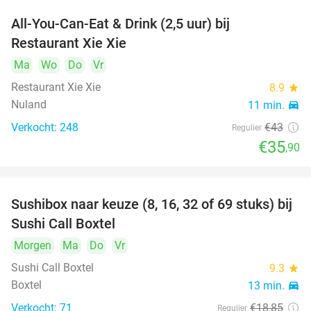
All-You-Can-Eat & Drink (2,5 uur) bij
17%
Restaurant Xie Xie
Ma
Wo
Do
Vr
Restaurant Xie Xie
8.9
star
Nuland
11 min.
directions_car
Verkocht: 248
€43
Regulier
€35
,90
Sushibox naar keuze (8, 16, 32 of 69 stuks) bij
53%
Sushi Call Boxtel
Morgen
Ma
Do
Vr
Sushi Call Boxtel
9.3
star
Boxtel
13 min.
directions_car
Verkocht: 71
€18
,85
Regulier