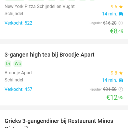
New York Pizza Schijndel en Vught
9.6
star
Schijndel
14 min.
directions_car
Verkocht: 522
€16
,20
Regulier
€8
,49
3-gangen high tea bij Broodje Apart
40%
Di
Wo
Broodje Apart
9.8
star
Schijndel
14 min.
directions_car
Verkocht: 457
€21
,50
Regulier
€12
,95
Grieks 3-gangendiner bij Restaurant Minos
30%