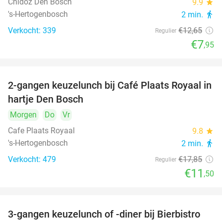
Chidóz Den Bosch
9.9
star
's-Hertogenbosch
2 min.
directions_walk
Verkocht: 339
€12
,65
Regulier
€7
,95
2-gangen keuzelunch bij Café Plaats Royaal in
36%
hartje Den Bosch
Morgen
Do
Vr
Cafe Plaats Royaal
9.8
star
's-Hertogenbosch
2 min.
directions_walk
Verkocht: 479
€17
,85
Regulier
€11
,50
3-gangen keuzelunch of -diner bij Bierbistro
41%