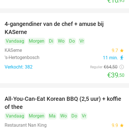
€10
,95
4-gangendiner van de chef + amuse bij
39%
KASerne
Vandaag
Morgen
Di
Wo
Do
Vr
KASerne
9.7
star
's-Hertogenbosch
11 min.
directions_walk
Verkocht: 382
€64
,50
Regulier
€39
,50
All-You-Can-Eat Korean BBQ (2,5 uur) + koffie
26%
of thee
Vandaag
Morgen
Ma
Wo
Do
Vr
Restaurant Nan King
9.9
star