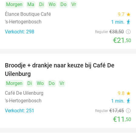
Morgen
Ma
Di
Wo
Do
Vr
Élance Boutique Café
9.7
star
's-Hertogenbosch
1 min.
directions_walk
Verkocht: 298
€38
,50
Regulier
€21
,50
Broodje + drankje naar keuze bij Café De
34%
Uilenburg
Morgen
Di
Wo
Do
Vr
Café De Uilenburg
9.8
star
's-Hertogenbosch
1 min.
directions_walk
Verkocht: 251
€17
,45
Regulier
€11
,50