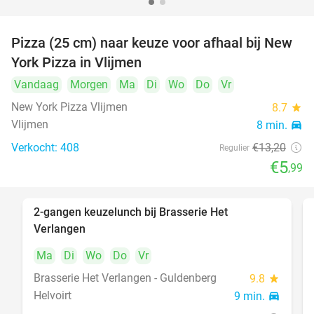
Pizza (25 cm) naar keuze voor afhaal bij New
55%
York Pizza in Vlijmen
Vandaag
Morgen
Ma
Di
Wo
Do
Vr
New York Pizza Vlijmen
8.7
star
Vlijmen
8 min.
directions_car
Verkocht: 408
€13
,20
Regulier
€5
,99
2-gangen keuzelunch bij Brasserie Het
23%
Verlangen
Ma
Di
Wo
Do
Vr
Brasserie Het Verlangen - Guldenberg
9.8
star
Helvoirt
9 min.
directions_car