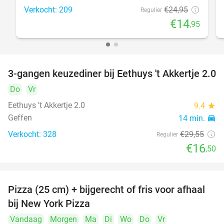
Verkocht: 209
€24
,95
Regulier
€14
,95
3-gangen keuzediner bij Eethuys 't Akkertje 2.0
44%
Do
Vr
Eethuys 't Akkertje 2.0
9.4
star
Geffen
14 min.
directions_car
Verkocht: 328
€29
,55
Regulier
€16
,50
Pizza (25 cm) + bijgerecht of fris voor afhaal
48%
bij New York Pizza
Vandaag
Morgen
Ma
Di
Wo
Do
Vr