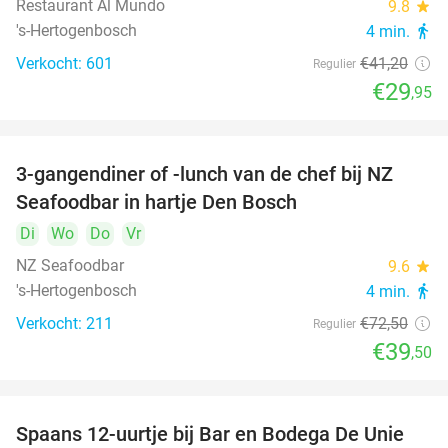
Restaurant Al Mundo
9.8
star
's-Hertogenbosch
4 min.
directions_walk
Verkocht: 601
€41
,20
Regulier
€29
,95
3-gangendiner of -lunch van de chef bij NZ
46%
Seafoodbar in hartje Den Bosch
Di
Wo
Do
Vr
NZ Seafoodbar
9.6
star
's-Hertogenbosch
4 min.
directions_walk
Verkocht: 211
€72
,50
Regulier
€39
,50
Spaans 12-uurtje bij Bar en Bodega De Unie
42%