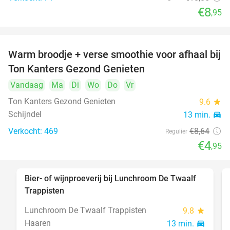
€8
,95
Warm broodje + verse smoothie voor afhaal bij
43%
Ton Kanters Gezond Genieten
Vandaag
Ma
Di
Wo
Do
Vr
Ton Kanters Gezond Genieten
9.6
star
Schijndel
13 min.
directions_car
Verkocht: 469
€8
,64
Regulier
€4
,95
Bier- of wijnproeverij bij Lunchroom De Twaalf
40%
Trappisten
Lunchroom De Twaalf Trappisten
9.8
star
Haaren
13 min.
directions_car