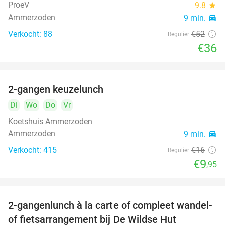
ProeV
9.8
star
Ammerzoden
9 min.
directions_car
Verkocht: 88
€52
Regulier
€36
2-gangen keuzelunch
38%
Di
Wo
Do
Vr
Koetshuis Ammerzoden
Ammerzoden
9 min.
directions_car
Verkocht: 415
€16
Regulier
€9
,95
2-gangenlunch à la carte of compleet wandel-
34%
of fietsarrangement bij De Wildse Hut