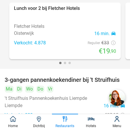
Lunch voor 2 bij Fletcher Hotels
40%
Fletcher Hotels
Oisterwijk
16 min.
directions_car
Verkocht: 4.878
€33
Regulier
€19
,90
3-gangen pannenkoekendiner bij 't Struifhuis
43%
Ma
Di
Wo
Do
Vr
't Struifhuis Pannenkoekenhuis Liempde
9.4
star
Liempde
16 min.
directions_car
Verkocht: 800
€27
,95
Regulier
€15
,95
Home
Dichtbij
Restaurants
Hotels
Menu