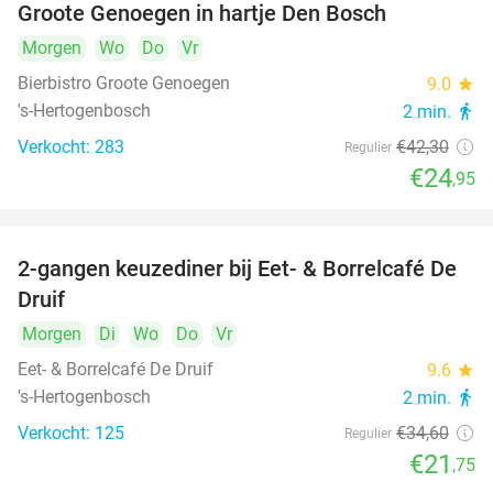
Groote Genoegen in hartje Den Bosch
Morgen
Wo
Do
Vr
Bierbistro Groote Genoegen
9.0
star
's-Hertogenbosch
2 min.
directions_walk
Verkocht: 283
€42
,30
Regulier
€24
,95
2-gangen keuzediner bij Eet- & Borrelcafé De
37%
Druif
Morgen
Di
Wo
Do
Vr
Eet- & Borrelcafé De Druif
9.6
star
's-Hertogenbosch
2 min.
directions_walk
Verkocht: 125
€34
,60
Regulier
€21
,75