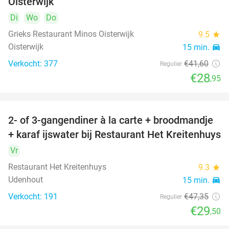
Oisterwijk
Di
Wo
Do
Grieks Restaurant Minos Oisterwijk
9.5
star
Oisterwijk
15 min.
directions_car
Verkocht: 377
€41
,60
Regulier
€28
,95
2- of 3-gangendiner à la carte + broodmandje
38%
+ karaf ijswater bij Restaurant Het Kreitenhuys
Vr
Restaurant Het Kreitenhuys
9.3
star
Udenhout
15 min.
directions_car
Verkocht: 191
€47
,35
Regulier
€29
,50