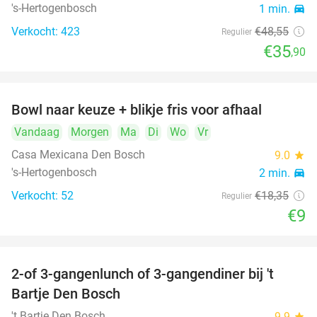
's-Hertogenbosch
1 min.
directions_car
Verkocht: 423
€48
,55
Regulier
€35
,90
Bowl naar keuze + blikje fris voor afhaal
51%
Vandaag
Morgen
Ma
Di
Wo
Vr
Casa Mexicana Den Bosch
9.0
star
's-Hertogenbosch
2 min.
directions_car
Verkocht: 52
€18
,35
Regulier
€9
2-of 3-gangenlunch of 3-gangendiner bij 't
35%
Bartje Den Bosch
't Bartje Den Bosch
9.9
star