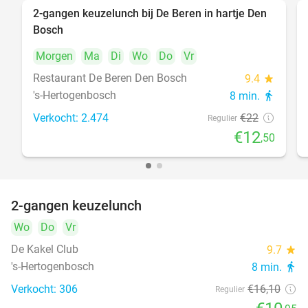
2-gangen keuzelunch bij De Beren in hartje Den
43%
Bosch
Morgen
Ma
Di
Wo
Do
Vr
Restaurant De Beren Den Bosch
9.4
star
's-Hertogenbosch
8 min.
directions_walk
Verkocht: 2.474
€22
Regulier
€12
,50
2-gangen keuzelunch
32%
Wo
Do
Vr
De Kakel Club
9.7
star
's-Hertogenbosch
8 min.
directions_walk
Verkocht: 306
€16
,10
Regulier