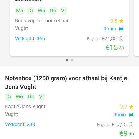
Ma
Di
Wo
Do
Vr
Boerderij De Loonsebaan
9.8
star
Vught
3 min.
directions_car
Verkocht: 365
€21
,80
Regulier
€15
,25
Notenbox (1250 gram) voor afhaal bij Kaatje
42%
Jans Vught
Di
Wo
Do
Vr
Kaatje Jans Vught
9.7
star
Vught
3 min.
directions_car
Verkocht: 238
€17
,25
Regulier
€9
,95