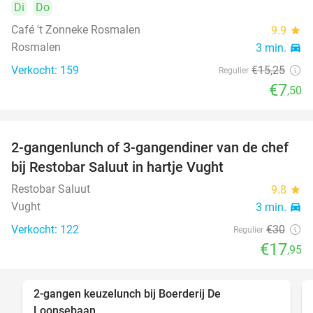
Di
Do
Café 't Zonneke Rosmalen
9.9
star
Rosmalen
3 min.
directions_car
Verkocht: 159
€15
,25
Regulier
€7
,50
2-gangenlunch of 3-gangendiner van de chef
40%
bij Restobar Saluut in hartje Vught
Restobar Saluut
9.8
star
Vught
3 min.
directions_car
Verkocht: 122
€30
Regulier
€17
,95
2-gangen keuzelunch bij Boerderij De
30%
Loonsebaan