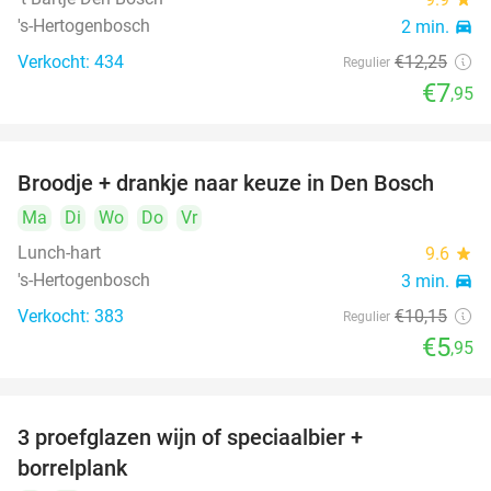
's-Hertogenbosch
2 min.
directions_car
Verkocht: 434
€12
,25
Regulier
€7
,95
Broodje + drankje naar keuze in Den Bosch
41%
Ma
Di
Wo
Do
Vr
Lunch-hart
9.6
star
's-Hertogenbosch
3 min.
directions_car
Verkocht: 383
€10
,15
Regulier
€5
,95
3 proefglazen wijn of speciaalbier +
51%
borrelplank