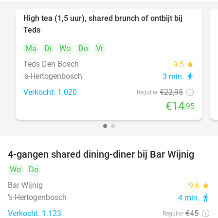
High tea (1,5 uur), shared brunch of ontbijt bij
35%
Teds
Ma
Di
Wo
Do
Vr
Teds Den Bosch
9.5
star
's-Hertogenbosch
3 min.
directions_walk
Verkocht: 1.020
€22
,95
Regulier
€14
,95
4-gangen shared dining-diner bij Bar Wijnig
45%
Wo
Do
Bar Wijnig
9.6
star
's-Hertogenbosch
4 min.
directions_walk
Verkocht: 1.123
€45
Regulier