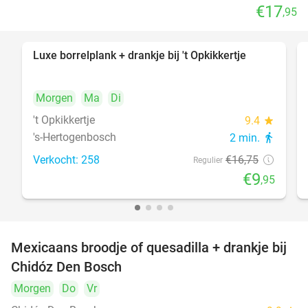
€17
,95
Luxe borrelplank + drankje bij 't Opkikkertje
41%
Morgen
Ma
Di
't Opkikkertje
9.4
star
's-Hertogenbosch
2 min.
directions_walk
Verkocht: 258
€16
,75
Regulier
€9
,95
Mexicaans broodje of quesadilla + drankje bij
37%
Chidóz Den Bosch
Morgen
Do
Vr