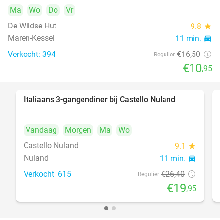
Ma
Wo
Do
Vr
De Wildse Hut
9.8
star
Maren-Kessel
11 min.
directions_car
Verkocht: 394
€16
,50
Regulier
€10
,95
Italiaans 3-gangendiner bij Castello Nuland
24%
Vandaag
Morgen
Ma
Wo
Castello Nuland
9.1
star
Nuland
11 min.
directions_car
Verkocht: 615
€26
,40
Regulier
€19
,95