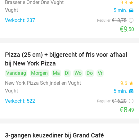
Brasserie Onder Ons Vught
9.8
star
Vught
5 min.
directions_car
Verkocht: 237
€13
,75
Regulier
€9
,50
Pizza (25 cm) + bijgerecht of fris voor afhaal
48%
bij New York Pizza
Vandaag
Morgen
Ma
Di
Wo
Do
Vr
New York Pizza Schijndel en Vught
9.6
star
Vught
5 min.
directions_car
Verkocht: 522
€16
,20
Regulier
€8
,49
3-gangen keuzediner bij Grand Café
26%