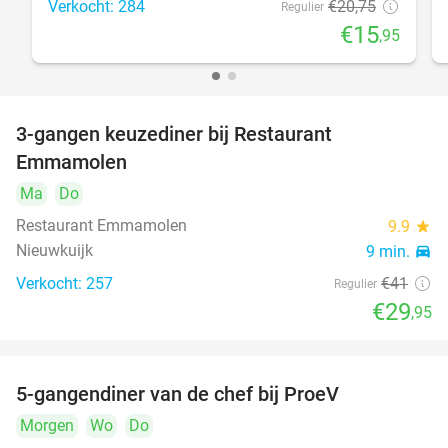
Verkocht: 284
€20
,75
Regulier
€15
,95
3-gangen keuzediner bij Restaurant
27%
Emmamolen
Ma
Do
Restaurant Emmamolen
9.9
star
Nieuwkuijk
9 min.
directions_car
Verkocht: 257
€41
Regulier
€29
,95
5-gangendiner van de chef bij ProeV
31%
Morgen
Wo
Do