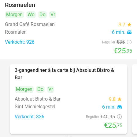
Rosmaelen
Morgen
Wo
Do
Vr
Grand Café Rosmaelen
9.7
star
Rosmalen
6 min.
directions_car
Verkocht: 926
€35
Regulier
€25
,95
3-gangendiner à la carte bij Absoluut Bistro &
37%
Bar
Morgen
Do
Vr
Absoluut Bistro & Bar
9.8
star
Sint-Michielsgestel
6 min.
directions_car
Verkocht: 336
€40
,95
Regulier
€25
,75