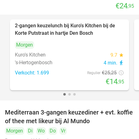
€24
,95
2-gangen keuzelunch bij Kuro's Kitchen bij de
41%
Korte Putstraat in hartje Den Bosch
Morgen
Kuro's Kitchen
9.7
star
's-Hertogenbosch
4 min.
directions_walk
Verkocht: 1.699
€25
,25
Regulier
€14
,95
Mediterraan 3-gangen keuzediner + evt. koffie
27%
of thee met likeur bij Al Mundo
Morgen
Di
Wo
Do
Vr