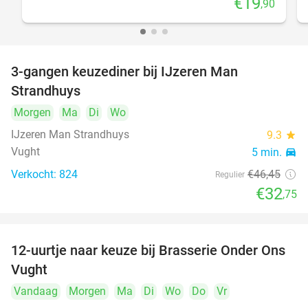
€19
,90
3-gangen keuzediner bij IJzeren Man
29%
Strandhuys
Morgen
Ma
Di
Wo
IJzeren Man Strandhuys
9.3
star
Vught
5 min.
directions_car
Verkocht: 824
€46
,45
Regulier
€32
,75
12-uurtje naar keuze bij Brasserie Onder Ons
31%
Vught
Vandaag
Morgen
Ma
Di
Wo
Do
Vr