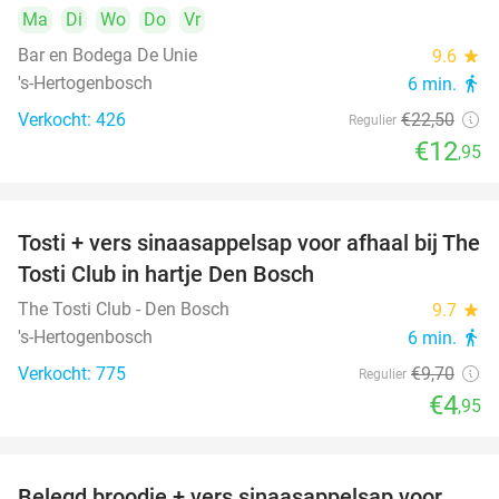
Ma
Di
Wo
Do
Vr
Bar en Bodega De Unie
9.6
star
's-Hertogenbosch
6 min.
directions_walk
Verkocht: 426
€22
,50
Regulier
€12
,95
Tosti + vers sinaasappelsap voor afhaal bij The
49%
Tosti Club in hartje Den Bosch
The Tosti Club - Den Bosch
9.7
star
's-Hertogenbosch
6 min.
directions_walk
Verkocht: 775
€9
,70
Regulier
€4
,95
Belegd broodje + vers sinaasappelsap voor