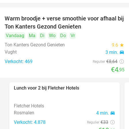
Warm broodje + verse smoothie voor afhaal bij
43%
Ton Kanters Gezond Genieten
Vandaag
Ma
Di
Wo
Do
Vr
Ton Kanters Gezond Genieten
9.6
star
Vught
3 min.
directions_car
Verkocht: 469
€8
,64
Regulier
€4
,95
Lunch voor 2 bij Fletcher Hotels
40%
Fletcher Hotels
Rosmalen
4 min.
directions_car
Verkocht: 4.878
€33
Regulier