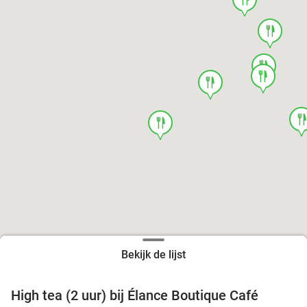
food
food
food
food
foo
food
Bekijk de lijst
High tea (2 uur) bij Élance Boutique Café
44%