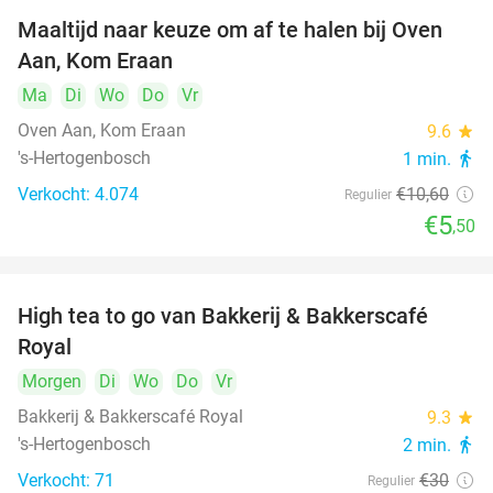
Maaltijd naar keuze om af te halen bij Oven
48%
Aan, Kom Eraan
Ma
Di
Wo
Do
Vr
Oven Aan, Kom Eraan
9.6
star
's-Hertogenbosch
1 min.
directions_walk
Verkocht: 4.074
€10
,60
Regulier
€5
,50
High tea to go van Bakkerij & Bakkerscafé
40%
Royal
Morgen
Di
Wo
Do
Vr
Bakkerij & Bakkerscafé Royal
9.3
star
's-Hertogenbosch
2 min.
directions_walk
Verkocht: 71
€30
Regulier