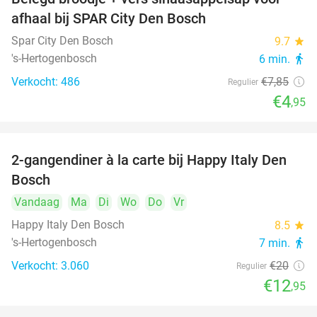
37%
afhaal bij SPAR City Den Bosch
Spar City Den Bosch
9.7
star
's-Hertogenbosch
6 min.
directions_walk
Verkocht: 486
€7
,85
Regulier
€4
,95
2-gangendiner à la carte bij Happy Italy Den
35%
Bosch
Vandaag
Ma
Di
Wo
Do
Vr
Happy Italy Den Bosch
8.5
star
's-Hertogenbosch
7 min.
directions_walk
Verkocht: 3.060
€20
Regulier
€12
,95