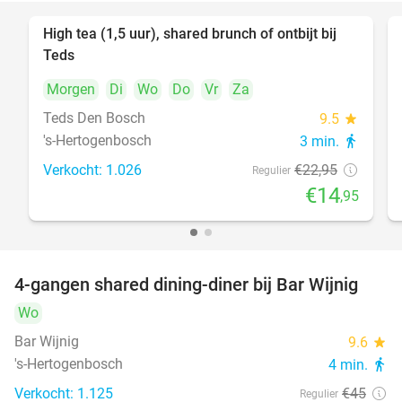
High tea (1,5 uur), shared brunch of ontbijt bij
35%
Teds
Morgen
Di
Wo
Do
Vr
Za
Teds Den Bosch
9.5
star
's-Hertogenbosch
3 min.
directions_walk
Verkocht: 1.026
€22
,95
Regulier
€14
,95
4-gangen shared dining-diner bij Bar Wijnig
45%
Wo
Bar Wijnig
9.6
star
's-Hertogenbosch
4 min.
directions_walk
Verkocht: 1.125
€45
Regulier