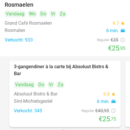
Rosmaelen
Vandaag
Wo
Do
Vr
Za
Grand Café Rosmaelen
9.7
star
Rosmalen
6 min.
directions_car
Verkocht: 933
€35
Regulier
€25
,95
3-gangendiner à la carte bij Absoluut Bistro &
37%
Bar
Vandaag
Do
Vr
Za
Absoluut Bistro & Bar
9.8
star
Sint-Michielsgestel
6 min.
directions_car
Verkocht: 345
€40
,95
Regulier
€25
,75