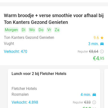
Warm broodje + verse smoothie voor afhaal bij
43%
Ton Kanters Gezond Genieten
Morgen
Di
Wo
Do
Vr
Za
Ton Kanters Gezond Genieten
9.6
star
Vught
3 min.
directions_car
Verkocht: 470
€8
,64
Regulier
€4
,95
Lunch voor 2 bij Fletcher Hotels
40%
Fletcher Hotels
Rosmalen
4 min.
directions_car
Verkocht: 4.898
€33
Regulier