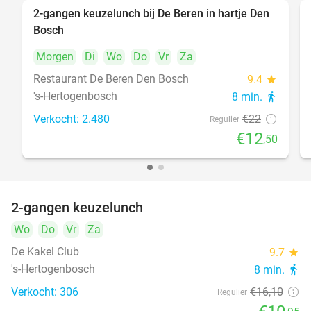
2-gangen keuzelunch bij De Beren in hartje Den
43%
Bosch
Morgen
Di
Wo
Do
Vr
Za
Restaurant De Beren Den Bosch
9.4
star
's-Hertogenbosch
8 min.
directions_walk
Verkocht: 2.480
€22
Regulier
€12
,50
2-gangen keuzelunch
32%
Wo
Do
Vr
Za
De Kakel Club
9.7
star
's-Hertogenbosch
8 min.
directions_walk
Verkocht: 306
€16
,10
Regulier