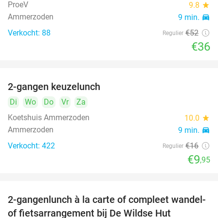
ProeV
9.8
star
Ammerzoden
9 min.
directions_car
Verkocht: 88
€52
Regulier
€36
2-gangen keuzelunch
38%
Di
Wo
Do
Vr
Za
Koetshuis Ammerzoden
10.0
star
Ammerzoden
9 min.
directions_car
Verkocht: 422
€16
Regulier
€9
,95
2-gangenlunch à la carte of compleet wandel-
34%
of fietsarrangement bij De Wildse Hut