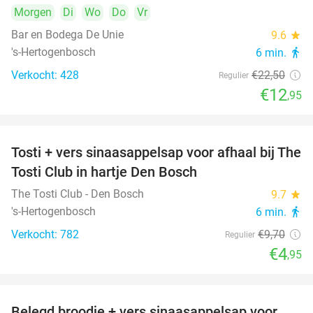
Morgen
Di
Wo
Do
Vr
Bar en Bodega De Unie
9.6
star
's-Hertogenbosch
6 min.
directions_walk
Verkocht: 428
€22
,50
Regulier
€12
,95
Tosti + vers sinaasappelsap voor afhaal bij The
49%
Tosti Club in hartje Den Bosch
The Tosti Club - Den Bosch
9.7
star
's-Hertogenbosch
6 min.
directions_walk
Verkocht: 782
€9
,70
Regulier
€4
,95
Belegd broodje + vers sinaasappelsap voor