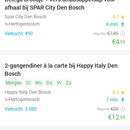
37%
afhaal bij SPAR City Den Bosch
Spar City Den Bosch
9.7
star
's-Hertogenbosch
6 min.
directions_walk
Verkocht: 490
€7
,85
Regulier
€4
,95
2-gangendiner à la carte bij Happy Italy Den
35%
Bosch
Morgen
Di
Wo
Do
Vr
Za
Happy Italy Den Bosch
8.5
star
's-Hertogenbosch
7 min.
directions_walk
Verkocht: 3.080
€20
Regulier
€12
,95