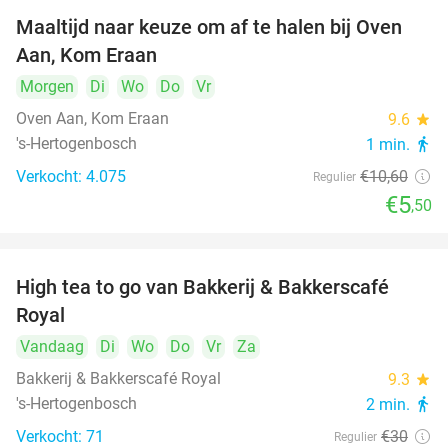
Maaltijd naar keuze om af te halen bij Oven
48%
Aan, Kom Eraan
Morgen
Di
Wo
Do
Vr
Oven Aan, Kom Eraan
9.6
star
's-Hertogenbosch
1 min.
directions_walk
Verkocht: 4.075
€10
,60
Regulier
€5
,50
High tea to go van Bakkerij & Bakkerscafé
40%
Royal
Vandaag
Di
Wo
Do
Vr
Za
Bakkerij & Bakkerscafé Royal
9.3
star
's-Hertogenbosch
2 min.
directions_walk
Verkocht: 71
€30
Regulier