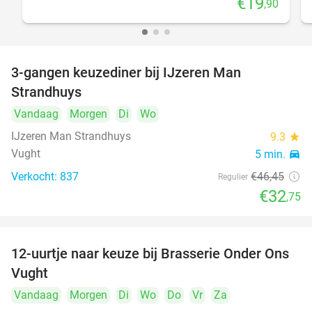
€19
,90
3-gangen keuzediner bij IJzeren Man
29%
Strandhuys
Vandaag
Morgen
Di
Wo
IJzeren Man Strandhuys
9.3
star
Vught
5 min.
directions_car
Verkocht: 837
€46
,45
Regulier
€32
,75
12-uurtje naar keuze bij Brasserie Onder Ons
31%
Vught
Vandaag
Morgen
Di
Wo
Do
Vr
Za