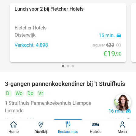
Lunch voor 2 bij Fletcher Hotels
40%
Fletcher Hotels
Oisterwijk
16 min.
directions_car
Verkocht: 4.898
€33
Regulier
€19
,90
3-gangen pannenkoekendiner bij 't Struifhuis
43%
Di
Wo
Do
Vr
't Struifhuis Pannenkoekenhuis Liempde
9.4
star
Liempde
16 min.
directions_car
Verkocht: 816
€27
,95
Regulier
€15
,95
Home
Dichtbij
Restaurants
Hotels
Menu