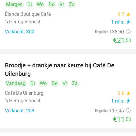
Morgen
Di
Wo
Do
Vr
Za
Élance Boutique Café
9.7
star
's-Hertogenbosch
1 min.
directions_walk
Verkocht: 300
€38
,50
Regulier
€21
,50
Broodje + drankje naar keuze bij Café De
34%
Uilenburg
Vandaag
Di
Wo
Do
Vr
Za
Café De Uilenburg
9.8
star
's-Hertogenbosch
1 min.
directions_walk
Verkocht: 258
€17
,45
Regulier
€11
,50