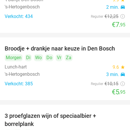
's-Hertogenbosch
2 min.
directions_car
Verkocht: 434
€12
,25
Regulier
€7
,95
Broodje + drankje naar keuze in Den Bosch
41%
Morgen
Di
Wo
Do
Vr
Za
Lunch-hart
9.6
star
's-Hertogenbosch
3 min.
directions_car
Verkocht: 385
€10
,15
Regulier
€5
,95
3 proefglazen wijn of speciaalbier +
51%
borrelplank