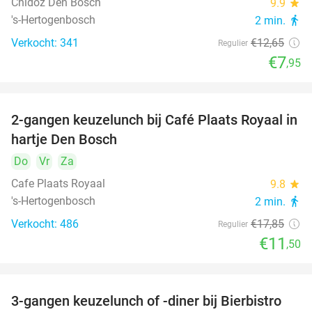
Chidóz Den Bosch
9.9
star
's-Hertogenbosch
2 min.
directions_walk
Verkocht: 341
€12
,65
Regulier
€7
,95
2-gangen keuzelunch bij Café Plaats Royaal in
36%
hartje Den Bosch
Do
Vr
Za
Cafe Plaats Royaal
9.8
star
's-Hertogenbosch
2 min.
directions_walk
Verkocht: 486
€17
,85
Regulier
€11
,50
3-gangen keuzelunch of -diner bij Bierbistro
41%