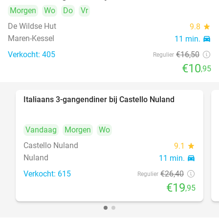
Morgen
Wo
Do
Vr
De Wildse Hut
9.8
star
Maren-Kessel
11 min.
directions_car
Verkocht: 405
€16
,50
Regulier
€10
,95
Italiaans 3-gangendiner bij Castello Nuland
24%
Vandaag
Morgen
Wo
Castello Nuland
9.1
star
Nuland
11 min.
directions_car
Verkocht: 615
€26
,40
Regulier
€19
,95