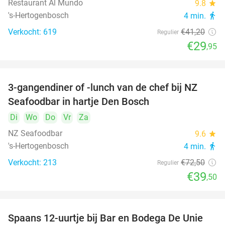
Restaurant Al Mundo
9.8
star
's-Hertogenbosch
4 min.
directions_walk
Verkocht: 619
€41
,20
Regulier
€29
,95
3-gangendiner of -lunch van de chef bij NZ
46%
Seafoodbar in hartje Den Bosch
Di
Wo
Do
Vr
Za
NZ Seafoodbar
9.6
star
's-Hertogenbosch
4 min.
directions_walk
Verkocht: 213
€72
,50
Regulier
€39
,50
Spaans 12-uurtje bij Bar en Bodega De Unie
42%