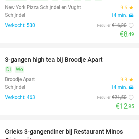
New York Pizza Schijndel en Vught
9.6
star
Schijndel
14 min.
directions_car
Verkocht: 530
€16
,20
Regulier
€8
,49
3-gangen high tea bij Broodje Apart
40%
Di
Wo
Broodje Apart
9.8
star
Schijndel
14 min.
directions_car
Verkocht: 463
€21
,50
Regulier
€12
,95
Grieks 3-gangendiner bij Restaurant Minos
30%