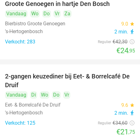
Groote Genoegen in hartje Den Bosch
Vandaag
Wo
Do
Vr
Za
Bierbistro Groote Genoegen
9.0
star
's-Hertogenbosch
2 min.
directions_walk
Verkocht: 283
€42
,30
Regulier
€24
,95
2-gangen keuzediner bij Eet- & Borrelcafé De
37%
Druif
Vandaag
Di
Wo
Do
Vr
Eet- & Borrelcafé De Druif
9.6
star
's-Hertogenbosch
2 min.
directions_walk
Verkocht: 125
€34
,60
Regulier
€21
,75