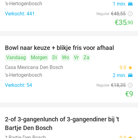
's-Hertogenbosch
1 min.
directions_car
Verkocht: 441
€48
,55
Regulier
€35
,90
Bowl naar keuze + blikje fris voor afhaal
51%
Vandaag
Morgen
Di
Wo
Vr
Za
Casa Mexicana Den Bosch
9.0
star
's-Hertogenbosch
2 min.
directions_car
Verkocht: 54
€18
,35
Regulier
€9
2-of 3-gangenlunch of 3-gangendiner bij 't
35%
Bartje Den Bosch
't Bartje Den Bosch
9.9
star