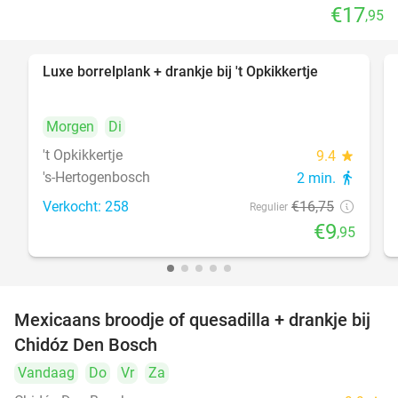
€17
,95
Luxe borrelplank + drankje bij 't Opkikkertje
41%
Morgen
Di
't Opkikkertje
9.4
star
's-Hertogenbosch
2 min.
directions_walk
Verkocht: 258
€16
,75
Regulier
€9
,95
Mexicaans broodje of quesadilla + drankje bij
37%
Chidóz Den Bosch
Vandaag
Do
Vr
Za