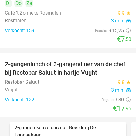
Di
Do
Za
Café 't Zonneke Rosmalen
9.9
star
Rosmalen
3 min.
directions_car
Verkocht: 159
€15
,25
Regulier
€7
,50
2-gangenlunch of 3-gangendiner van de chef
40%
bij Restobar Saluut in hartje Vught
Restobar Saluut
9.8
star
Vught
3 min.
directions_car
Verkocht: 122
€30
Regulier
€17
,95
2-gangen keuzelunch bij Boerderij De
30%
Loonsebaan