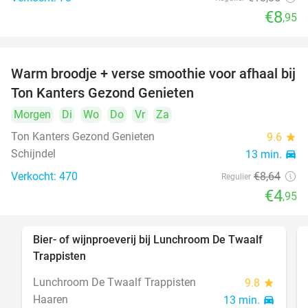
€8
,95
Warm broodje + verse smoothie voor afhaal bij
43%
Ton Kanters Gezond Genieten
Morgen
Di
Wo
Do
Vr
Za
Ton Kanters Gezond Genieten
9.6
star
Schijndel
13 min.
directions_car
Verkocht: 470
€8
,64
Regulier
€4
,95
Bier- of wijnproeverij bij Lunchroom De Twaalf
40%
Trappisten
Lunchroom De Twaalf Trappisten
9.8
star
Haaren
13 min.
directions_car