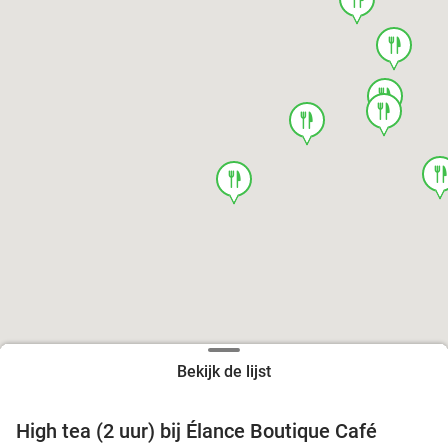
food
food
food
food
foo
food
Bekijk de lijst
High tea (2 uur) bij Élance Boutique Café
44%