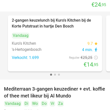
€24
,95
2-gangen keuzelunch bij Kuro's Kitchen bij de
41%
Korte Putstraat in hartje Den Bosch
Vandaag
Kuro's Kitchen
9.7
star
's-Hertogenbosch
4 min.
directions_walk
Verkocht: 1.699
€25
,25
Regulier
€14
,95
Mediterraan 3-gangen keuzediner + evt. koffie
27%
of thee met likeur bij Al Mundo
Vandaag
Di
Wo
Do
Vr
Za