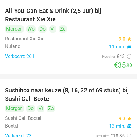
All-You-Can-Eat & Drink (2,5 uur) bij
17%
Restaurant Xie Xie
Morgen
Wo
Do
Vr
Za
Restaurant Xie Xie
9.0
star
Nuland
11 min.
directions_car
Verkocht: 261
€43
Regulier
€35
,90
Sushibox naar keuze (8, 16, 32 of 69 stuks) bij
53%
Sushi Call Boxtel
Morgen
Do
Vr
Za
Sushi Call Boxtel
9.3
star
Boxtel
13 min.
directions_car
Verkocht: 73
€18
,85
Regulier