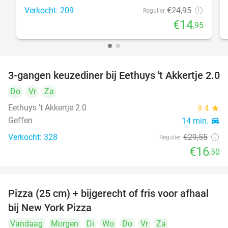
Verkocht: 209
€24
,95
Regulier
€14
,95
3-gangen keuzediner bij Eethuys 't Akkertje 2.0
44%
Do
Vr
Za
Eethuys 't Akkertje 2.0
9.4
star
Geffen
14 min.
directions_car
Verkocht: 328
€29
,55
Regulier
€16
,50
Pizza (25 cm) + bijgerecht of fris voor afhaal
48%
bij New York Pizza
Vandaag
Morgen
Di
Wo
Do
Vr
Za