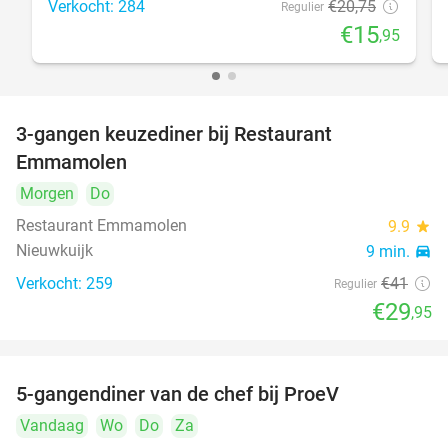
Verkocht: 284
€20
,75
Regulier
€15
,95
3-gangen keuzediner bij Restaurant
27%
Emmamolen
Morgen
Do
Restaurant Emmamolen
9.9
star
Nieuwkuijk
9 min.
directions_car
Verkocht: 259
€41
Regulier
€29
,95
5-gangendiner van de chef bij ProeV
31%
Vandaag
Wo
Do
Za