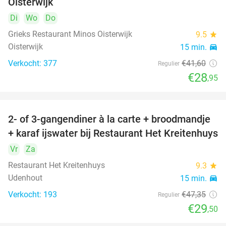
Oisterwijk
Di
Wo
Do
Grieks Restaurant Minos Oisterwijk
9.5
star
Oisterwijk
15 min.
directions_car
Verkocht: 377
€41
,60
Regulier
€28
,95
2- of 3-gangendiner à la carte + broodmandje
38%
+ karaf ijswater bij Restaurant Het Kreitenhuys
Vr
Za
Restaurant Het Kreitenhuys
9.3
star
Udenhout
15 min.
directions_car
Verkocht: 193
€47
,35
Regulier
€29
,50