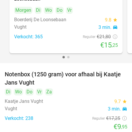
Morgen
Di
Wo
Do
Vr
Boerderij De Loonsebaan
9.8
star
Vught
3 min.
directions_car
Verkocht: 365
€21
,80
Regulier
€15
,25
Notenbox (1250 gram) voor afhaal bij Kaatje
42%
Jans Vught
Di
Wo
Do
Vr
Za
Kaatje Jans Vught
9.7
star
Vught
3 min.
directions_car
Verkocht: 238
€17
,25
Regulier
€9
,95