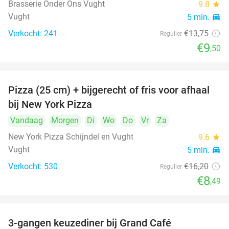
Brasserie Onder Ons Vught
9.8
star
Vught
5 min.
directions_car
Verkocht: 241
€13
,75
Regulier
€9
,50
Pizza (25 cm) + bijgerecht of fris voor afhaal
48%
bij New York Pizza
Vandaag
Morgen
Di
Wo
Do
Vr
Za
New York Pizza Schijndel en Vught
9.6
star
Vught
5 min.
directions_car
Verkocht: 530
€16
,20
Regulier
€8
,49
3-gangen keuzediner bij Grand Café
26%