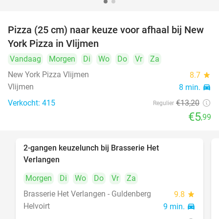
Pizza (25 cm) naar keuze voor afhaal bij New
55%
York Pizza in Vlijmen
Vandaag
Morgen
Di
Wo
Do
Vr
Za
New York Pizza Vlijmen
8.7
star
Vlijmen
8 min.
directions_car
Verkocht: 415
€13
,20
Regulier
€5
,99
2-gangen keuzelunch bij Brasserie Het
23%
Verlangen
Morgen
Di
Wo
Do
Vr
Za
Brasserie Het Verlangen - Guldenberg
9.8
star
Helvoirt
9 min.
directions_car