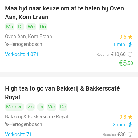
Maaltijd naar keuze om af te halen bij Oven
48%
Aan, Kom Eraan
Ma
Di
Wo
Do
Oven Aan, Kom Eraan
9.6
star
's-Hertogenbosch
1 min.
directions_walk
Verkocht: 4.071
€10
,60
Regulier
€5
,50
High tea to go van Bakkerij & Bakkerscafé
40%
Royal
Morgen
Zo
Di
Wo
Do
Bakkerij & Bakkerscafé Royal
9.3
star
's-Hertogenbosch
2 min.
directions_walk
Verkocht: 71
€30
Regulier