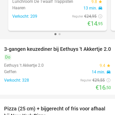
Lunchroom De Twaalf Trappisten
9.8
star
Haaren
13 min.
directions_car
Verkocht: 209
€24
,95
Regulier
€14
,95
3-gangen keuzediner bij Eethuys 't Akkertje 2.0
44%
Do
Eethuys 't Akkertje 2.0
9.4
star
Geffen
14 min.
directions_car
Verkocht: 328
€29
,55
Regulier
€16
,50
Pizza (25 cm) + bijgerecht of fris voor afhaal
48%