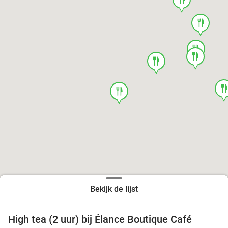
food
food
food
food
foo
food
Bekijk de lijst
High tea (2 uur) bij Élance Boutique Café
44%