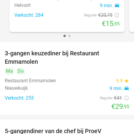
Helvoirt
9 min.
directions_car
Verkocht: 284
€20
,75
Regulier
€15
,95
3-gangen keuzediner bij Restaurant
27%
Emmamolen
Ma
Do
Restaurant Emmamolen
9.9
star
Nieuwkuijk
9 min.
directions_car
Verkocht: 255
€41
Regulier
€29
,95
5-gangendiner van de chef bij ProeV
31%