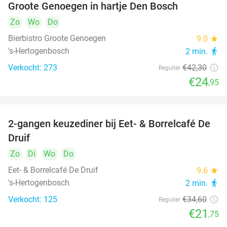
Groote Genoegen in hartje Den Bosch
Zo
Wo
Do
Bierbistro Groote Genoegen
9.0
star
's-Hertogenbosch
2 min.
directions_walk
Verkocht: 273
€42
,30
Regulier
€24
,95
2-gangen keuzediner bij Eet- & Borrelcafé De
37%
Druif
Zo
Di
Wo
Do
Eet- & Borrelcafé De Druif
9.6
star
's-Hertogenbosch
2 min.
directions_walk
Verkocht: 125
€34
,60
Regulier
€21
,75