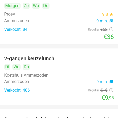
Morgen
Zo
Wo
Do
ProeV
9.8
star
Ammerzoden
9 min.
directions_car
Verkocht: 84
€52
Regulier
€36
2-gangen keuzelunch
38%
Di
Wo
Do
Koetshuis Ammerzoden
Ammerzoden
9 min.
directions_car
Verkocht: 406
€16
Regulier
€9
,95