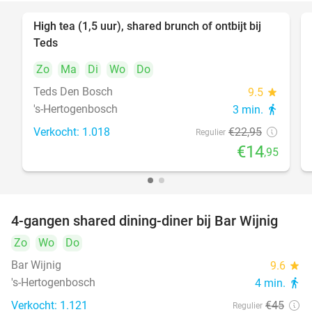
High tea (1,5 uur), shared brunch of ontbijt bij
35%
Teds
Zo
Ma
Di
Wo
Do
Teds Den Bosch
9.5
star
's-Hertogenbosch
3 min.
directions_walk
Verkocht: 1.018
€22
,95
Regulier
€14
,95
4-gangen shared dining-diner bij Bar Wijnig
45%
Zo
Wo
Do
Bar Wijnig
9.6
star
's-Hertogenbosch
4 min.
directions_walk
Verkocht: 1.121
€45
Regulier