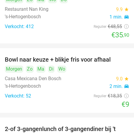
Restaurant Nan King
9.9
star
's-Hertogenbosch
1 min.
directions_car
Verkocht: 412
€48
,55
Regulier
€35
,90
Bowl naar keuze + blikje fris voor afhaal
51%
Morgen
Zo
Ma
Di
Wo
Casa Mexicana Den Bosch
9.0
star
's-Hertogenbosch
2 min.
directions_car
Verkocht: 52
€18
,35
Regulier
€9
2-of 3-gangenlunch of 3-gangendiner bij 't
35%