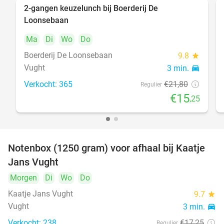
2-gangen keuzelunch bij Boerderij De
30%
Loonsebaan
Ma
Di
Wo
Do
Boerderij De Loonsebaan
9.8
star
Vught
3 min.
directions_car
Verkocht: 365
€21
,80
Regulier
€15
,25
Notenbox (1250 gram) voor afhaal bij Kaatje
42%
Jans Vught
Morgen
Di
Wo
Do
Kaatje Jans Vught
9.7
star
Vught
3 min.
directions_car
Verkocht: 238
€17
,25
Regulier