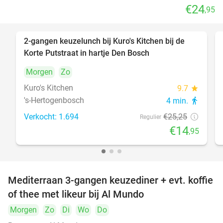
€24
,95
2-gangen keuzelunch bij Kuro's Kitchen bij de
41%
Korte Putstraat in hartje Den Bosch
Morgen
Zo
Kuro's Kitchen
9.7
star
's-Hertogenbosch
4 min.
directions_walk
Verkocht: 1.694
€25
,25
Regulier
€14
,95
Mediterraan 3-gangen keuzediner + evt. koffie
27%
of thee met likeur bij Al Mundo
Morgen
Zo
Di
Wo
Do