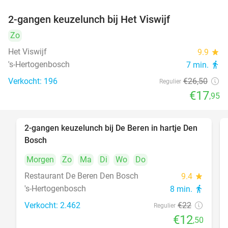
2-gangen keuzelunch bij Het Viswijf
32%
Zo
Het Viswijf
9.9
star
's-Hertogenbosch
7 min.
directions_walk
Verkocht: 196
€26
,50
Regulier
€17
,95
2-gangen keuzelunch bij De Beren in hartje Den
43%
Bosch
Morgen
Zo
Ma
Di
Wo
Do
Restaurant De Beren Den Bosch
9.4
star
's-Hertogenbosch
8 min.
directions_walk
Verkocht: 2.462
€22
Regulier
€12
,50