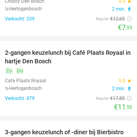
Chidóz Den Bosch
9.9
star
's-Hertogenbosch
2 min.
directions_walk
Verkocht: 339
€12
,65
Regulier
€7
,95
2-gangen keuzelunch bij Café Plaats Royaal in
36%
hartje Den Bosch
Zo
Do
Cafe Plaats Royaal
9.8
star
's-Hertogenbosch
2 min.
directions_walk
Verkocht: 479
€17
,85
Regulier
€11
,50
3-gangen keuzelunch of -diner bij Bierbistro
41%