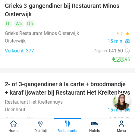
Grieks 3-gangendiner bij Restaurant Minos
30%
Oisterwijk
Di
Wo
Do
Grieks Restaurant Minos Oisterwijk
9.5
star
Oisterwijk
15 min.
directions_car
Verkocht: 377
€41
,60
Regulier
€28
,95
2- of 3-gangendiner à la carte + broodmandje
38%
+ karaf ijswater bij Restaurant Het Kreitenhuys
Restaurant Het Kreitenhuys
9.3
star
Udenhout
15 min.
directions_car
Verkocht: 191
€47
,35
Regulier
€29
,50
Home
Dichtbij
Restaurants
Hotels
Menu