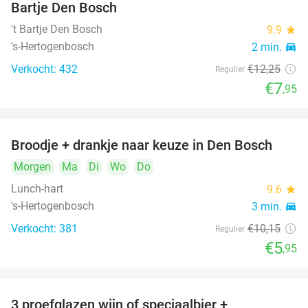
Bartje Den Bosch
't Bartje Den Bosch
9.9
star
's-Hertogenbosch
2 min.
directions_car
Verkocht: 432
€12
,25
Regulier
€7
,95
Broodje + drankje naar keuze in Den Bosch
41%
Morgen
Ma
Di
Wo
Do
Lunch-hart
9.6
star
's-Hertogenbosch
3 min.
directions_car
Verkocht: 381
€10
,15
Regulier
€5
,95
3 proefglazen wijn of speciaalbier +