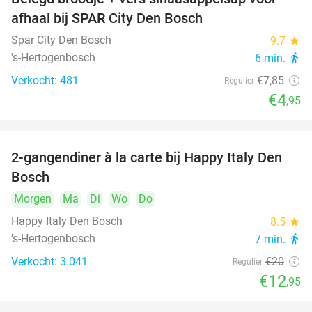
37%
afhaal bij SPAR City Den Bosch
Spar City Den Bosch
9.7
star
's-Hertogenbosch
6 min.
directions_walk
Verkocht: 481
€7
,85
Regulier
€4
,95
2-gangendiner à la carte bij Happy Italy Den
35%
Bosch
Morgen
Ma
Di
Wo
Do
Happy Italy Den Bosch
8.5
star
's-Hertogenbosch
7 min.
directions_walk
Verkocht: 3.041
€20
Regulier
€12
,95