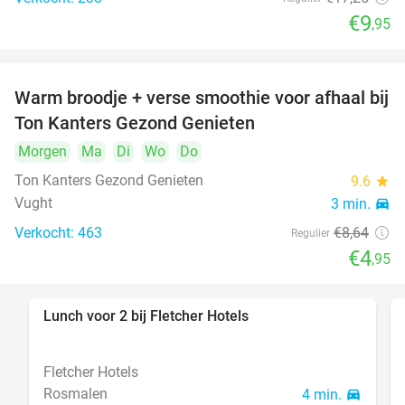
€9
,95
Warm broodje + verse smoothie voor afhaal bij
43%
Ton Kanters Gezond Genieten
Morgen
Ma
Di
Wo
Do
Ton Kanters Gezond Genieten
9.6
star
Vught
3 min.
directions_car
Verkocht: 463
€8
,64
Regulier
€4
,95
Lunch voor 2 bij Fletcher Hotels
40%
Fletcher Hotels
Rosmalen
4 min.
directions_car