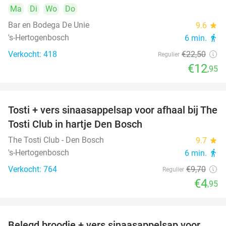
Ma
Di
Wo
Do
Bar en Bodega De Unie
9.6
star
's-Hertogenbosch
6 min.
directions_walk
Verkocht: 418
€22
,50
Regulier
€12
,95
Tosti + vers sinaasappelsap voor afhaal bij The
49%
Tosti Club in hartje Den Bosch
The Tosti Club - Den Bosch
9.7
star
's-Hertogenbosch
6 min.
directions_walk
Verkocht: 764
€9
,70
Regulier
€4
,95
Belegd broodje + vers sinaasappelsap voor