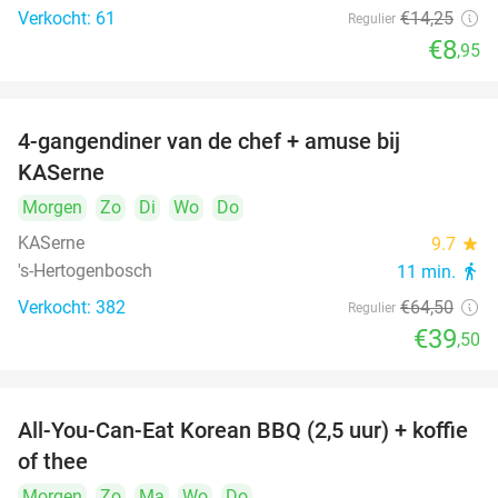
Verkocht: 61
€14
,25
Regulier
€8
,95
4-gangendiner van de chef + amuse bij
39%
KASerne
Morgen
Zo
Di
Wo
Do
KASerne
9.7
star
's-Hertogenbosch
11 min.
directions_walk
Verkocht: 382
€64
,50
Regulier
€39
,50
All-You-Can-Eat Korean BBQ (2,5 uur) + koffie
26%
of thee
Morgen
Zo
Ma
Wo
Do