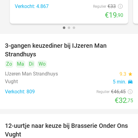
Verkocht: 4.867
€33
Regulier
€19
,90
3-gangen keuzediner bij IJzeren Man
29%
Strandhuys
Zo
Ma
Di
Wo
IJzeren Man Strandhuys
9.3
star
Vught
5 min.
directions_car
Verkocht: 809
€46
,45
Regulier
€32
,75
12-uurtje naar keuze bij Brasserie Onder Ons
31%
Vught