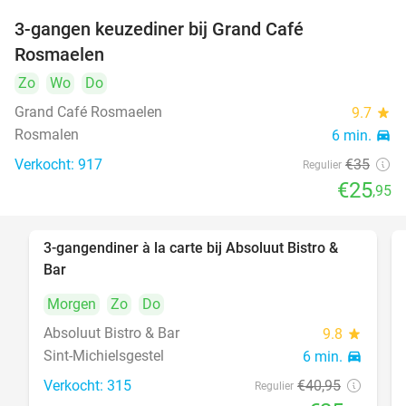
3-gangen keuzediner bij Grand Café
26%
Rosmaelen
Zo
Wo
Do
Grand Café Rosmaelen
9.7
star
Rosmalen
6 min.
directions_car
Verkocht: 917
€35
Regulier
€25
,95
3-gangendiner à la carte bij Absoluut Bistro &
37%
Bar
Morgen
Zo
Do
Absoluut Bistro & Bar
9.8
star
Sint-Michielsgestel
6 min.
directions_car
Verkocht: 315
€40
,95
Regulier