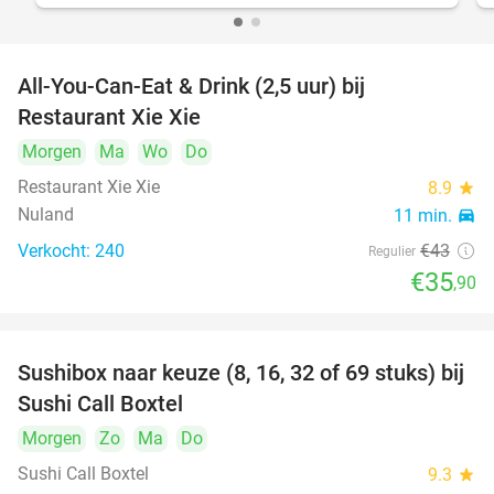
All-You-Can-Eat & Drink (2,5 uur) bij
17%
Restaurant Xie Xie
Morgen
Ma
Wo
Do
Restaurant Xie Xie
8.9
star
Nuland
11 min.
directions_car
Verkocht: 240
€43
Regulier
€35
,90
Sushibox naar keuze (8, 16, 32 of 69 stuks) bij
53%
Sushi Call Boxtel
Morgen
Zo
Ma
Do
Sushi Call Boxtel
9.3
star