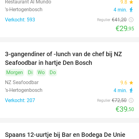
Restaurant Al Mundo
9.8
star
's-Hertogenbosch
4 min.
directions_walk
Verkocht: 593
€41
,20
Regulier
€29
,95
3-gangendiner of -lunch van de chef bij NZ
46%
Seafoodbar in hartje Den Bosch
Morgen
Di
Wo
Do
NZ Seafoodbar
9.6
star
's-Hertogenbosch
4 min.
directions_walk
Verkocht: 207
€72
,50
Regulier
€39
,50
Spaans 12-uurtje bij Bar en Bodega De Unie
42%