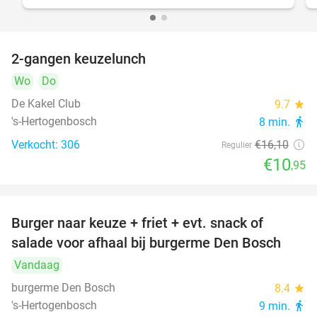
2-gangen keuzelunch
32%
Wo
Do
De Kakel Club
9.7
star
's-Hertogenbosch
8 min.
directions_walk
Verkocht: 306
€16
,10
Regulier
€10
,95
Burger naar keuze + friet + evt. snack of
37%
salade voor afhaal bij burgerme Den Bosch
Vandaag
burgerme Den Bosch
8.4
star
's-Hertogenbosch
9 min.
directions_walk