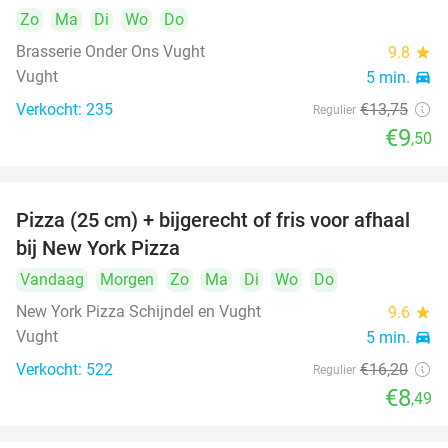
Zo
Ma
Di
Wo
Do
Brasserie Onder Ons Vught
9.8
star
Vught
5 min.
directions_car
Verkocht: 235
€13
,75
Regulier
€9
,50
Pizza (25 cm) + bijgerecht of fris voor afhaal
48%
bij New York Pizza
Vandaag
Morgen
Zo
Ma
Di
Wo
Do
New York Pizza Schijndel en Vught
9.6
star
Vught
5 min.
directions_car
Verkocht: 522
€16
,20
Regulier
€8
,49