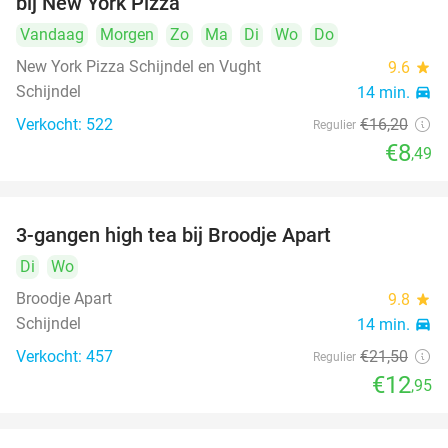
bij New York Pizza
Vandaag
Morgen
Zo
Ma
Di
Wo
Do
New York Pizza Schijndel en Vught
9.6
star
Schijndel
14 min.
directions_car
Verkocht: 522
€16
,20
Regulier
€8
,49
3-gangen high tea bij Broodje Apart
40%
Di
Wo
Broodje Apart
9.8
star
Schijndel
14 min.
directions_car
Verkocht: 457
€21
,50
Regulier
€12
,95