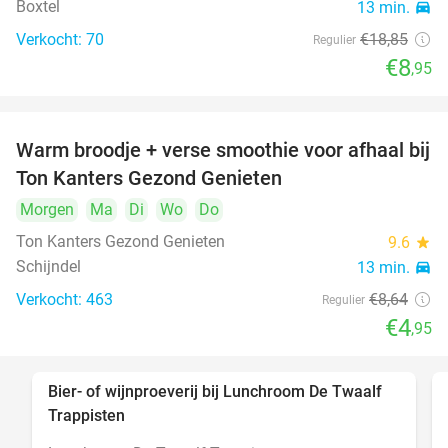
Boxtel
13 min.
directions_car
Verkocht: 70
€18
,85
Regulier
€8
,95
Warm broodje + verse smoothie voor afhaal bij
43%
Ton Kanters Gezond Genieten
Morgen
Ma
Di
Wo
Do
Ton Kanters Gezond Genieten
9.6
star
Schijndel
13 min.
directions_car
Verkocht: 463
€8
,64
Regulier
€4
,95
Bier- of wijnproeverij bij Lunchroom De Twaalf
40%
Trappisten