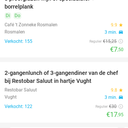
51%
borrelplank
Di
Do
Café 't Zonneke Rosmalen
9.9
star
Rosmalen
3 min.
directions_car
Verkocht: 155
€15
,25
Regulier
€7
,50
2-gangenlunch of 3-gangendiner van de chef
40%
bij Restobar Saluut in hartje Vught
Restobar Saluut
9.8
star
Vught
3 min.
directions_car
Verkocht: 122
€30
Regulier
€17
,95