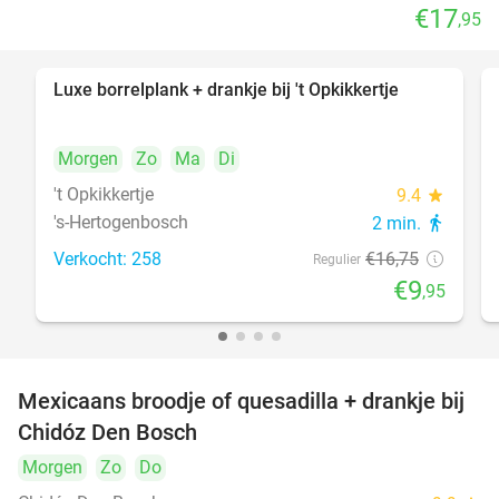
€17
,95
Luxe borrelplank + drankje bij 't Opkikkertje
41%
Morgen
Zo
Ma
Di
't Opkikkertje
9.4
star
's-Hertogenbosch
2 min.
directions_walk
Verkocht: 258
€16
,75
Regulier
€9
,95
Mexicaans broodje of quesadilla + drankje bij
37%
Chidóz Den Bosch
Morgen
Zo
Do