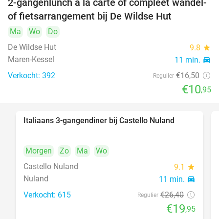
2-gangenlunch à la carte of compleet wandel-
34%
of fietsarrangement bij De Wildse Hut
Ma
Wo
Do
De Wildse Hut
9.8
star
Maren-Kessel
11 min.
directions_car
Verkocht: 392
€16
,50
Regulier
€10
,95
Italiaans 3-gangendiner bij Castello Nuland
24%
Morgen
Zo
Ma
Wo
Castello Nuland
9.1
star
Nuland
11 min.
directions_car
Verkocht: 615
€26
,40
Regulier
€19
,95