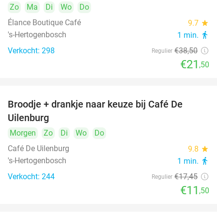
Zo
Ma
Di
Wo
Do
Élance Boutique Café
9.7
star
's-Hertogenbosch
1 min.
directions_walk
Verkocht: 298
€38
,50
Regulier
€21
,50
Broodje + drankje naar keuze bij Café De
34%
Uilenburg
Morgen
Zo
Di
Wo
Do
Café De Uilenburg
9.8
star
's-Hertogenbosch
1 min.
directions_walk
Verkocht: 244
€17
,45
Regulier
€11
,50