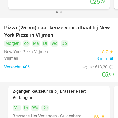
€25
,75
Pizza (25 cm) naar keuze voor afhaal bij New
55%
York Pizza in Vlijmen
Morgen
Zo
Ma
Di
Wo
Do
New York Pizza Vlijmen
8.7
star
Vlijmen
8 min.
directions_car
Verkocht: 406
€13
,20
Regulier
€5
,99
2-gangen keuzelunch bij Brasserie Het
23%
Verlangen
Ma
Di
Wo
Do
Brasserie Het Verlangen - Guldenberg
9.8
star