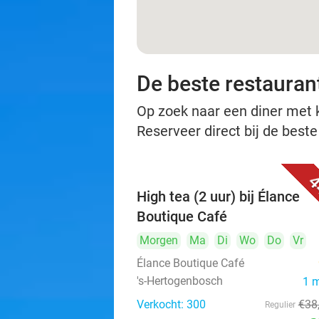
De beste restauran
Op zoek naar een diner met ko
Reserveer direct bij de best
4
High tea (2 uur) bij Élance
Boutique Café
Morgen
Ma
Di
Wo
Do
Vr
Élance Boutique Café
's-Hertogenbosch
1 
Verkocht: 300
€38
Regulier