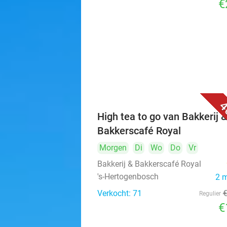
€
4
High tea to go van Bakkerij 
Bakkerscafé Royal
Morgen
Di
Wo
Do
Vr
Bakkerij & Bakkerscafé Royal
's-Hertogenbosch
2 
Verkocht: 71
Regulier
€