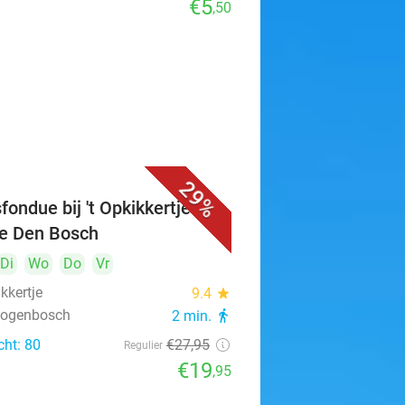
€5
,50
29%
fondue bij 't Opkikkertje in
je Den Bosch
Di
Wo
Do
Vr
ikkertje
9.4
star
rtogenbosch
2 min.
directions_walk
cht: 80
€27
,95
Regulier
€19
,95