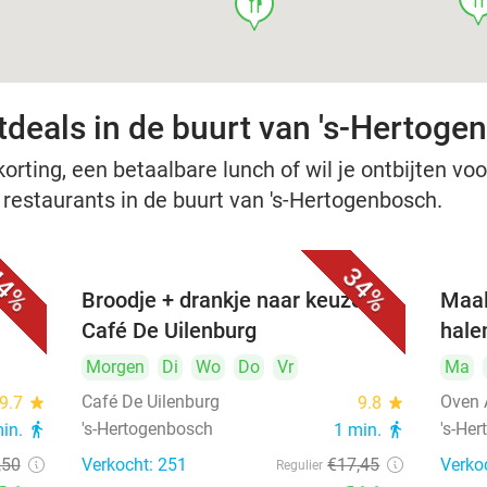
food
tdeals in de buurt van 's-Hertoge
rting, een betaalbare lunch of wil je ontbijten voor
e restaurants in de buurt van 's-Hertogenbosch.
4%
34%
Broodje + drankje naar keuze bij
Maal
Café De Uilenburg
hale
Morgen
Di
Wo
Do
Vr
Ma
Café De Uilenburg
Oven 
9.7
star
9.8
star
's-Hertogenbosch
's-He
min.
directions_walk
1 min.
directions_walk
,50
Verkocht: 251
€17
,45
Verko
Regulier