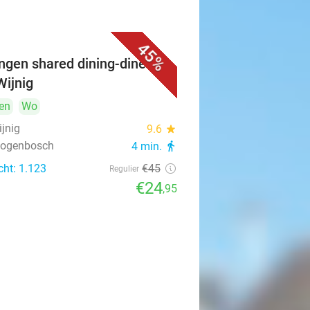
45%
ngen shared dining-diner bij
Wijnig
en
Wo
ijnig
9.6
star
rtogenbosch
4 min.
directions_walk
cht: 1.123
€45
Regulier
€24
,95