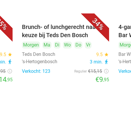
5%
34%
unch
Brunch- of lunchgerecht naar
4-ga
keuze bij Teds Den Bosch
Bar 
Morgen
Ma
Di
Wo
Do
Vr
Morg
Teds Den Bosch
Bar W
9.5
star
9.5
star
's-Hertogenbosch
's-He
min.
directions_walk
3 min.
directions_walk
,95
Verkocht: 123
€15
,15
Verko
Regulier
14
€9
,95
,95