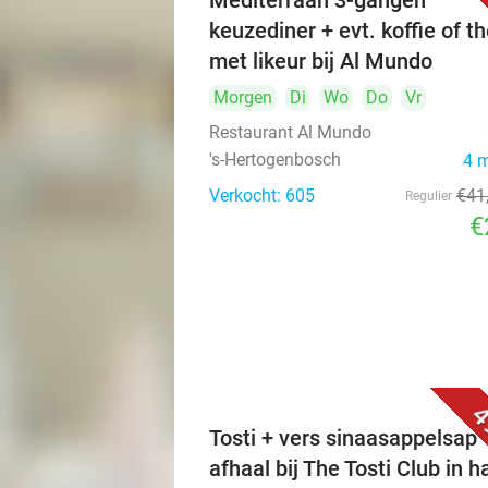
Mediterraan 3-gangen
keuzediner + evt. koffie of t
met likeur bij Al Mundo
Morgen
Di
Wo
Do
Vr
Restaurant Al Mundo
's-Hertogenbosch
4 
Verkocht: 605
€41
Regulier
€
4
Tosti + vers sinaasappelsap 
afhaal bij The Tosti Club in h