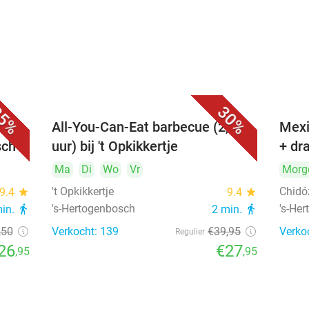
5%
30%
All-You-Can-Eat barbecue (2,5
Mexi
sch
uur) bij 't Opkikkertje
+ dr
Ma
Di
Wo
Vr
Morg
't Opkikkertje
Chidó
9.4
star
9.4
star
's-Hertogenbosch
's-He
min.
directions_walk
2 min.
directions_walk
,50
Verkocht: 139
€39
,95
Verko
Regulier
26
€27
,95
,95