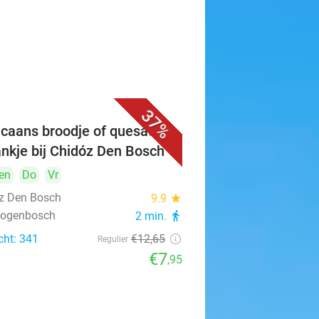
37%
caans broodje of quesadilla
ankje bij Chidóz Den Bosch
en
Do
Vr
z Den Bosch
9.9
star
rtogenbosch
2 min.
directions_walk
cht: 341
€12
,65
Regulier
€7
,95