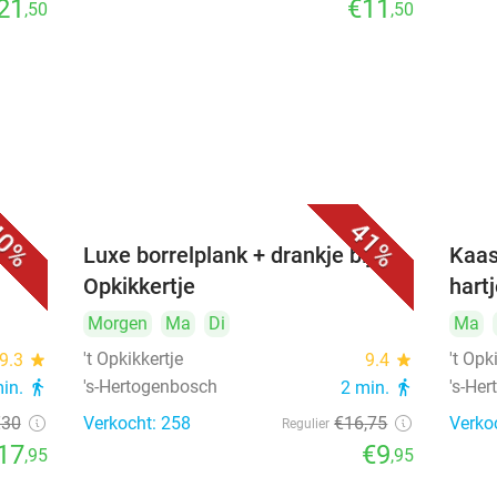
21
€11
,50
,50
0%
41%
&
Luxe borrelplank + drankje bij 't
Kaas
Opkikkertje
hart
Morgen
Ma
Di
Ma
't Opkikkertje
't Opk
9.3
star
9.4
star
's-Hertogenbosch
's-He
min.
directions_walk
2 min.
directions_walk
€30
Verkocht: 258
€16
,75
Verko
Regulier
17
€9
,95
,95