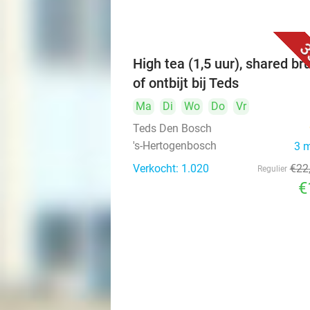
3
High tea (1,5 uur), shared br
of ontbijt bij Teds
Ma
Di
Wo
Do
Vr
Teds Den Bosch
's-Hertogenbosch
3 
Verkocht: 1.020
€22
Regulier
€