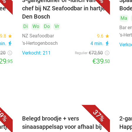
3-gangendiner of -lunch van de
Spaa
hee
chef bij NZ Seafoodbar in hartje
Bode
Den Bosch
Ma
Di
Wo
Do
Vr
Bar e
's-He
NZ Seafoodbar
9.8
star
9.6
star
's-Hertogenbosch
min.
directions_walk
4 min.
directions_walk
Verko
,20
Verkocht: 211
€72
,50
Regulier
29
€39
,95
,50
9%
37%
voor
Belegd broodje + vers
2-ga
artje
sinaasappelsap voor afhaal bij
Happ