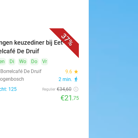
37%
ngen keuzediner bij Eet- &
elcafé De Druif
en
Di
Wo
Do
Vr
 Borrelcafé De Druif
9.6
star
rtogenbosch
2 min.
directions_walk
cht: 125
€34
,60
Regulier
€21
,75