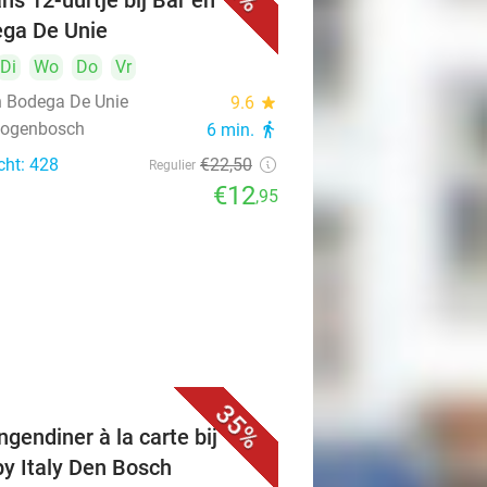
ns 12-uurtje bij Bar en
ga De Unie
Di
Wo
Do
Vr
n Bodega De Unie
9.6
star
rtogenbosch
6 min.
directions_walk
cht: 428
€22
,50
Regulier
€12
,95
35%
ngendiner à la carte bij
y Italy Den Bosch