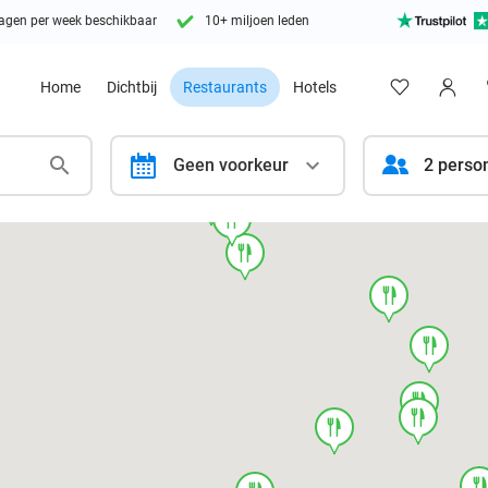
agen per week beschikbaar
10+ miljoen leden
Home
Dichtbij
Restaurants
Hotels
calendar
Geen voorkeur
2 perso
food
food
food
food
food
food
food
food
foo