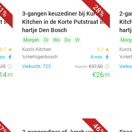
1%
28%
's
3-gangen keuzediner bij Kuro's
2-ga
t in
Kitchen in de Korte Putstraat in
Kitc
hartje Den Bosch
hart
Morgen
Di
Wo
Do
Vr
Morg
Kuro's Kitchen
Kuro's
9.7
star
9.7
star
's-Hertogenbosch
's-He
min.
directions_walk
4 min.
directions_walk
,25
Verkocht: 725
€37
,50
Verko
Regulier
14
€26
,95
,95
7%
46%