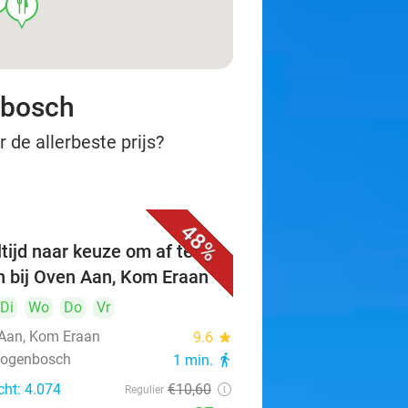
food
nbosch
 de allerbeste prijs?
48%
tijd naar keuze om af te
n bij Oven Aan, Kom Eraan
Di
Wo
Do
Vr
Aan, Kom Eraan
9.6
star
rtogenbosch
1 min.
directions_walk
cht: 4.074
€10
,60
Regulier