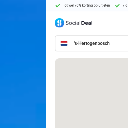
Tot wel 70% korting op uit eten
7 d
's-Hertogenbosch