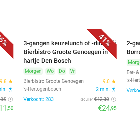
6%
41%
é
3-gangen keuzelunch of -diner bij
2-ga
Bierbistro Groote Genoegen in
Borr
hartje Den Bosch
Morg
Morgen
Wo
Do
Vr
Eet- &
's-He
Bierbistro Groote Genoegen
9.8
star
9.0
star
's-Hertogenbosch
min.
directions_walk
2 min.
directions_walk
Verko
,85
Verkocht: 283
€42
,30
Regulier
11
€24
,50
,95