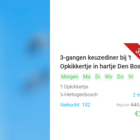
3
3-gangen keuzediner bij 't
Opkikkertje in hartje Den Bo
Morgen
Ma
Di
Wo
Do
Vr
't Opkikkertje
's-Hertogenbosch
2 
Verkocht: 102
€41
Regulier
€