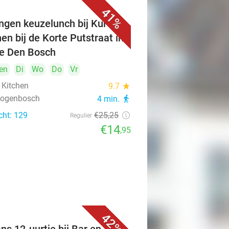
41%
ngen keuzelunch bij Kuro's
hen bij de Korte Putstraat in
je Den Bosch
en
Di
Wo
Do
Vr
 Kitchen
9.7
star
rtogenbosch
4 min.
directions_walk
cht: 129
€25
,25
Regulier
€14
,95
42%