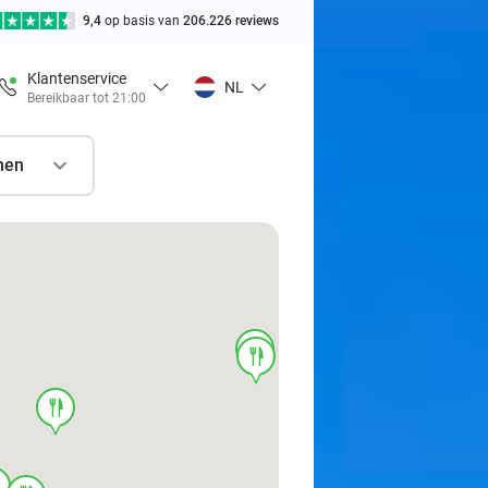
9,4
op basis van
206.226 reviews
Klantenservice
NL
Bereikbaar tot 21:00
nen
food
food
food
d