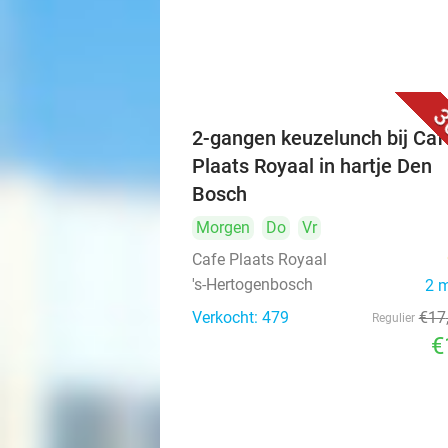
3
2-gangen keuzelunch bij Caf
Plaats Royaal in hartje Den
Bosch
Morgen
Do
Vr
Cafe Plaats Royaal
's-Hertogenbosch
2 
Verkocht: 479
€17
Regulier
€