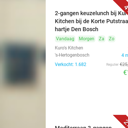
4
2-gangen keuzelunch bij Kuro
Kitchen bij de Korte Putstraa
hartje Den Bosch
Vandaag
Morgen
Za
Zo
Kuro's Kitchen
's-Hertogenbosch
4 
Verkocht: 1.682
€25
Regulier
€
2