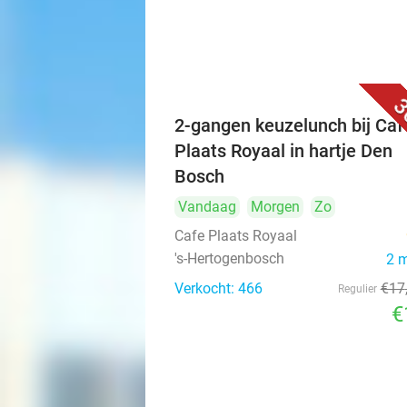
3
2-gangen keuzelunch bij Caf
Plaats Royaal in hartje Den
Bosch
Vandaag
Morgen
Zo
Cafe Plaats Royaal
's-Hertogenbosch
2 
Verkocht: 466
€17
Regulier
€