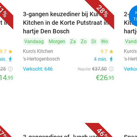
1%
28%
's
3-gangen keuzediner bij Kuro's
2-ga
T
t in
Kitchen in de Korte Putstraat in
Kitc
hartje Den Bosch
hart
Vandaag
Morgen
Za
Zo
Di
Wo
Vand
Kuro's Kitchen
Kuro's
9.7
star
9.7
star
's-Hertogenbosch
's-He
min.
directions_walk
4 min.
directions_walk
,25
Verkocht: 646
€37
,50
Verko
Regulier
14
€26
,95
,95
7%
46%