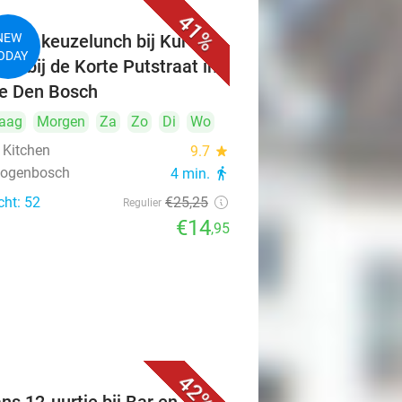
41%
ngen keuzelunch bij Kuro's
NEW
ODAY
hen bij de Korte Putstraat in
je Den Bosch
aag
Morgen
Za
Zo
Di
Wo
 Kitchen
9.7
star
rtogenbosch
4 min.
directions_walk
cht: 52
€25
,25
Regulier
€14
,95
42%