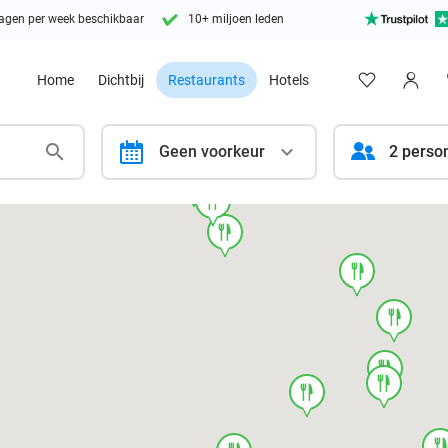
agen per week beschikbaar
10+ miljoen leden
Home
Dichtbij
Restaurants
Hotels
calendar
Geen voorkeur
2 perso
food
food
food
food
food
food
food
food
foo