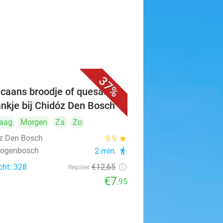
37%
caans broodje of quesadilla
ankje bij Chidóz Den Bosch
aag
Morgen
Za
Zo
z Den Bosch
9.9
star
rtogenbosch
2 min.
directions_walk
cht: 328
€12
,65
Regulier
€7
,95