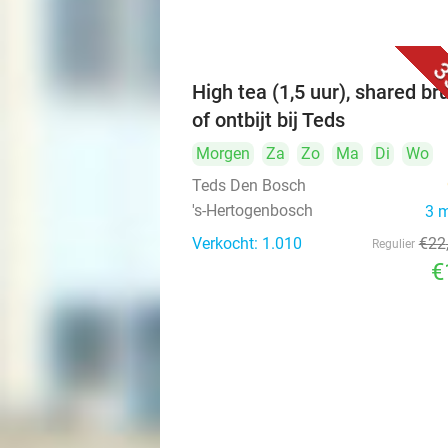
3
High tea (1,5 uur), shared br
of ontbijt bij Teds
Morgen
Za
Zo
Ma
Di
Wo
Teds Den Bosch
's-Hertogenbosch
3 
Verkocht: 1.010
€22
Regulier
€