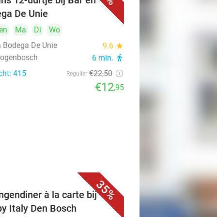
ns 12-uurtje bij Bar en
ga De Unie
en
Ma
Di
Wo
n Bodega De Unie
9.6
star
rtogenbosch
6 min.
directions_walk
cht: 415
€22
,50
Regulier
€12
,95
35%
ngendiner à la carte bij
y Italy Den Bosch