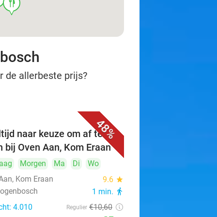
food
nbosch
 de allerbeste prijs?
48%
tijd naar keuze om af te
n bij Oven Aan, Kom Eraan
aag
Morgen
Ma
Di
Wo
Aan, Kom Eraan
9.6
star
rtogenbosch
1 min.
directions_walk
cht: 4.010
€10
,60
Regulier