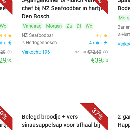
3-gangendiner of -lunch van de
Spaa
hee
chef bij NZ Seafoodbar in hartje
Bode
Den Bosch
Morg
Wo
Vandaag
Morgen
Za
Di
Wo
Bar e
's-He
NZ Seafoodbar
9.8
star
9.7
star
's-Hertogenbosch
min.
directions_walk
4 min.
directions_walk
Verko
,20
Verkocht: 196
€72
,50
Regulier
29
€39
,95
,50
9%
37%
voor
Belegd broodje + vers
2-ga
artje
sinaasappelsap voor afhaal bij
Happ