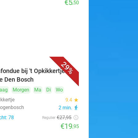
€5
,50
29%
fondue bij 't Opkikkertje in
je Den Bosch
aag
Morgen
Ma
Di
Wo
ikkertje
9.4
star
rtogenbosch
2 min.
directions_walk
cht: 78
€27
,95
Regulier
€19
,95