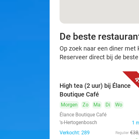
De beste restauran
Op zoek naar een diner met ko
Reserveer direct bij de best
4
High tea (2 uur) bij Élance
Boutique Café
Morgen
Zo
Ma
Di
Wo
Élance Boutique Café
's-Hertogenbosch
1 
Verkocht: 289
€38
Regulier