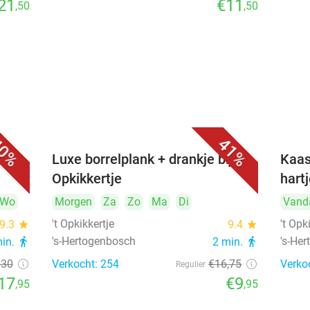
21
€11
,50
,50
0%
41%
&
Luxe borrelplank + drankje bij 't
Kaas
Opkikkertje
hart
Wo
Morgen
Za
Zo
Ma
Di
Vand
't Opkikkertje
't Opk
9.3
star
9.4
star
's-Hertogenbosch
's-He
min.
directions_walk
2 min.
directions_walk
€30
Verkocht: 254
€16
,75
Verko
Regulier
17
€9
,95
,95