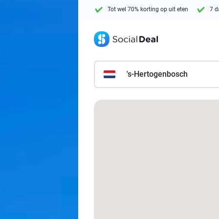
Tot wel 70% korting op uit eten
7 d
's-Hertogenbosch