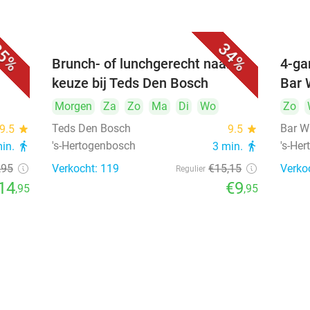
5%
34%
unch
Brunch- of lunchgerecht naar
4-ga
keuze bij Teds Den Bosch
Bar 
Morgen
Za
Zo
Ma
Di
Wo
Zo
Teds Den Bosch
Bar W
9.5
star
9.5
star
's-Hertogenbosch
's-He
min.
directions_walk
3 min.
directions_walk
,95
Verkocht: 119
€15
,15
Verko
Regulier
14
€9
,95
,95