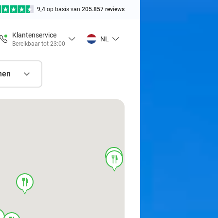
9,4
op basis van
205.857 reviews
Klantenservice
NL
Bereikbaar tot 23:00
nen
food
food
food
d