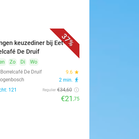
37%
ngen keuzediner bij Eet- &
elcafé De Druif
en
Zo
Di
Wo
 Borrelcafé De Druif
9.6
star
rtogenbosch
2 min.
directions_walk
cht: 121
€34
,60
Regulier
€21
,75