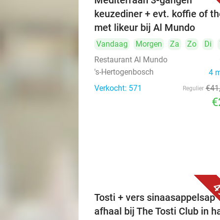
Mediterraan 3-gangen
keuzediner + evt. koffie of t
met likeur bij Al Mundo
Vandaag
Morgen
Za
Zo
Di
Restaurant Al Mundo
's-Hertogenbosch
4 
Verkocht: 571
€41
Regulier
€
4
Tosti + vers sinaasappelsap 
afhaal bij The Tosti Club in h