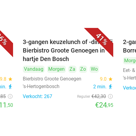
6%
41%
é
3-gangen keuzelunch of -diner bij
2-ga
Bierbistro Groote Genoegen in
Borr
hartje Den Bosch
Morg
Vandaag
Morgen
Za
Zo
Wo
Eet- &
's-He
Bierbistro Groote Genoegen
9.8
star
9.0
star
's-Hertogenbosch
min.
directions_walk
2 min.
directions_walk
Verko
,85
Verkocht: 267
€42
,30
Regulier
11
€24
,50
,95