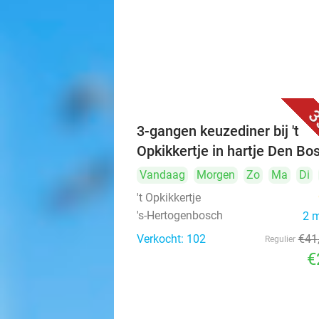
3
3-gangen keuzediner bij 't
Opkikkertje in hartje Den Bo
Vandaag
Morgen
Zo
Ma
Di
't Opkikkertje
's-Hertogenbosch
2 
Verkocht: 102
€41
Regulier
€