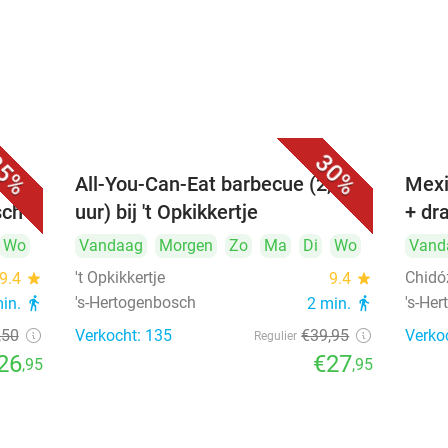
5%
30%
All-You-Can-Eat barbecue (2,5
Mexi
sch
uur) bij 't Opkikkertje
+ dr
Wo
Vandaag
Morgen
Zo
Ma
Di
Wo
Vand
't Opkikkertje
Chidó
9.4
star
9.4
star
's-Hertogenbosch
's-He
min.
directions_walk
2 min.
directions_walk
,50
Verkocht: 135
€39
,95
Verko
Regulier
26
€27
,95
,95