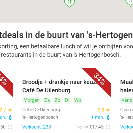
food
tdeals in de buurt van 's-Hertoge
rting, een betaalbare lunch of wil je ontbijten voor
e restaurants in de buurt van 's-Hertogenbosch.
4%
34%
Broodje + drankje naar keuze bij
Maal
Café De Uilenburg
hale
Morgen
Za
Zo
Di
Wo
Vand
Café De Uilenburg
Oven 
9.7
star
9.8
star
's-Hertogenbosch
's-He
min.
directions_walk
1 min.
directions_walk
,50
Verkocht: 238
€17
,45
Verko
Regulier