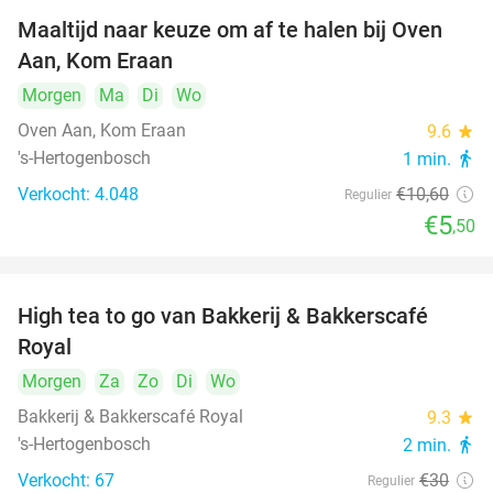
Maaltijd naar keuze om af te halen bij Oven
48%
Aan, Kom Eraan
Morgen
Ma
Di
Wo
Oven Aan, Kom Eraan
9.6
star
's-Hertogenbosch
1 min.
directions_walk
Verkocht: 4.048
€10
,60
Regulier
€5
,50
High tea to go van Bakkerij & Bakkerscafé
40%
Royal
Morgen
Za
Zo
Di
Wo
Bakkerij & Bakkerscafé Royal
9.3
star
's-Hertogenbosch
2 min.
directions_walk
Verkocht: 67
€30
Regulier