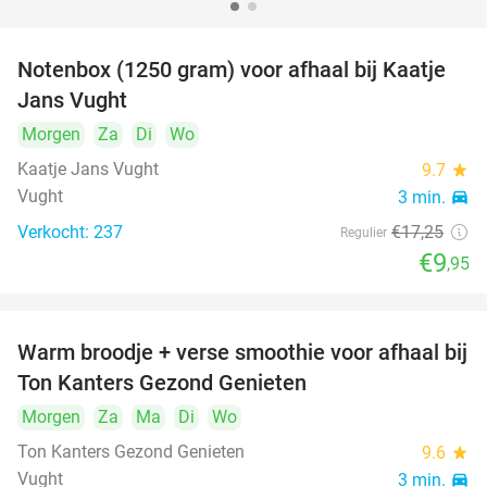
Notenbox (1250 gram) voor afhaal bij Kaatje
42%
Jans Vught
Morgen
Za
Di
Wo
Kaatje Jans Vught
9.7
star
Vught
3 min.
directions_car
Verkocht: 237
€17
,25
Regulier
€9
,95
Warm broodje + verse smoothie voor afhaal bij
43%
Ton Kanters Gezond Genieten
Morgen
Za
Ma
Di
Wo
Ton Kanters Gezond Genieten
9.6
star
Vught
3 min.
directions_car