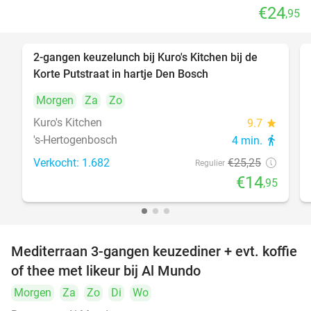
€24
,95
2-gangen keuzelunch bij Kuro's Kitchen bij de
41%
Korte Putstraat in hartje Den Bosch
Morgen
Za
Zo
Kuro's Kitchen
9.7
star
's-Hertogenbosch
4 min.
directions_walk
Verkocht: 1.682
€25
,25
Regulier
€14
,95
Mediterraan 3-gangen keuzediner + evt. koffie
27%
of thee met likeur bij Al Mundo
Morgen
Za
Zo
Di
Wo