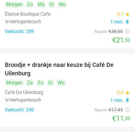
Morgen
Zo
Ma
Di
Wo
Élance Boutique Café
9.7
star
's-Hertogenbosch
1 min.
directions_walk
Verkocht: 289
€38
,50
Regulier
€21
,50
Broodje + drankje naar keuze bij Café De
34%
Uilenburg
Morgen
Za
Zo
Di
Wo
Café De Uilenburg
9.8
star
's-Hertogenbosch
1 min.
directions_walk
Verkocht: 240
€17
,45
Regulier
€11
,50