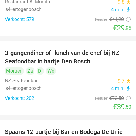
Restaurant Al Mundo
9.8
star
's-Hertogenbosch
4 min.
directions_walk
Verkocht: 579
€41
,20
Regulier
€29
,95
3-gangendiner of -lunch van de chef bij NZ
46%
Seafoodbar in hartje Den Bosch
Morgen
Za
Di
Wo
NZ Seafoodbar
9.7
star
's-Hertogenbosch
4 min.
directions_walk
Verkocht: 202
€72
,50
Regulier
€39
,50
Spaans 12-uurtje bij Bar en Bodega De Unie
42%