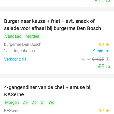
€10
,95
Burger naar keuze + friet + evt. snack of
37%
salade voor afhaal bij burgerme Den Bosch
Vandaag
Morgen
burgerme Den Bosch
8.4
star
's-Hertogenbosch
9 min.
directions_walk
Verkocht: 61
€14
,25
Regulier
€8
,95
4-gangendiner van de chef + amuse bij
39%
KASerne
Morgen
Za
Zo
Di
Wo
KASerne
9.7
star