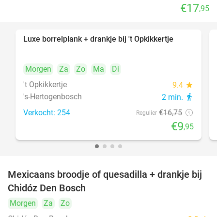
€17
,95
Luxe borrelplank + drankje bij 't Opkikkertje
41%
Morgen
Za
Zo
Ma
Di
't Opkikkertje
9.4
star
's-Hertogenbosch
2 min.
directions_walk
Verkocht: 254
€16
,75
Regulier
€9
,95
Mexicaans broodje of quesadilla + drankje bij
37%
Chidóz Den Bosch
Morgen
Za
Zo