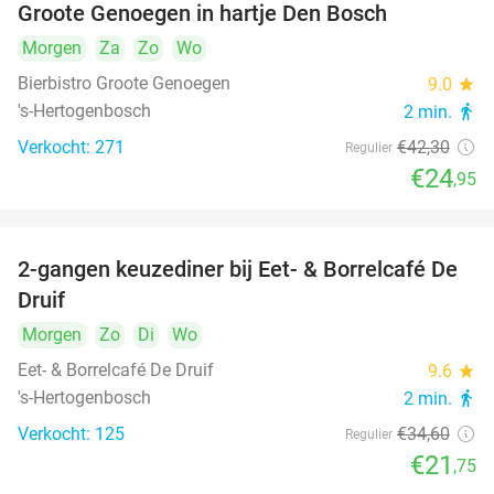
Groote Genoegen in hartje Den Bosch
Morgen
Za
Zo
Wo
Bierbistro Groote Genoegen
9.0
star
's-Hertogenbosch
2 min.
directions_walk
Verkocht: 271
€42
,30
Regulier
€24
,95
2-gangen keuzediner bij Eet- & Borrelcafé De
37%
Druif
Morgen
Zo
Di
Wo
Eet- & Borrelcafé De Druif
9.6
star
's-Hertogenbosch
2 min.
directions_walk
Verkocht: 125
€34
,60
Regulier
€21
,75