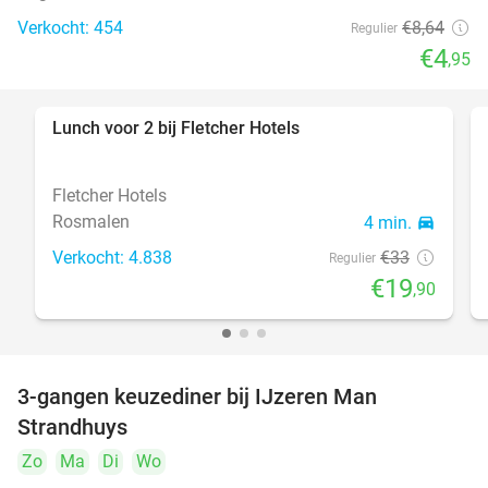
Verkocht: 454
€8
,64
Regulier
€4
,95
Lunch voor 2 bij Fletcher Hotels
40%
Fletcher Hotels
Rosmalen
4 min.
directions_car
Verkocht: 4.838
€33
Regulier
€19
,90
3-gangen keuzediner bij IJzeren Man
29%
Strandhuys
Zo
Ma
Di
Wo