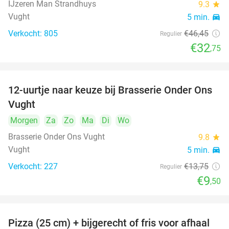
IJzeren Man Strandhuys
9.3
star
Vught
5 min.
directions_car
Verkocht: 805
€46
,45
Regulier
€32
,75
12-uurtje naar keuze bij Brasserie Onder Ons
31%
Vught
Morgen
Za
Zo
Ma
Di
Wo
Brasserie Onder Ons Vught
9.8
star
Vught
5 min.
directions_car
Verkocht: 227
€13
,75
Regulier
€9
,50
Pizza (25 cm) + bijgerecht of fris voor afhaal
48%