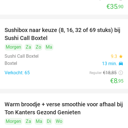
€35
,90
Sushibox naar keuze (8, 16, 32 of 69 stuks) bij
53%
Sushi Call Boxtel
Morgen
Za
Zo
Ma
Sushi Call Boxtel
9.3
star
Boxtel
13 min.
directions_car
Verkocht: 65
€18
,85
Regulier
€8
,95
Warm broodje + verse smoothie voor afhaal bij
43%
Ton Kanters Gezond Genieten
Morgen
Za
Ma
Di
Wo