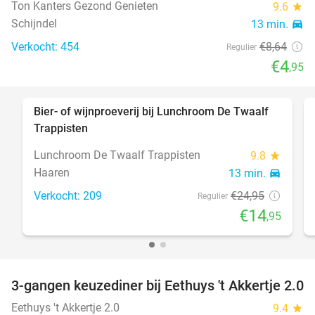
Ton Kanters Gezond Genieten
9.6
star
Schijndel
13 min.
directions_car
Verkocht: 454
€8
,64
Regulier
€4
,95
Bier- of wijnproeverij bij Lunchroom De Twaalf
40%
Trappisten
Lunchroom De Twaalf Trappisten
9.8
star
Haaren
13 min.
directions_car
Verkocht: 209
€24
,95
Regulier
€14
,95
3-gangen keuzediner bij Eethuys 't Akkertje 2.0
44%
Eethuys 't Akkertje 2.0
9.4
star