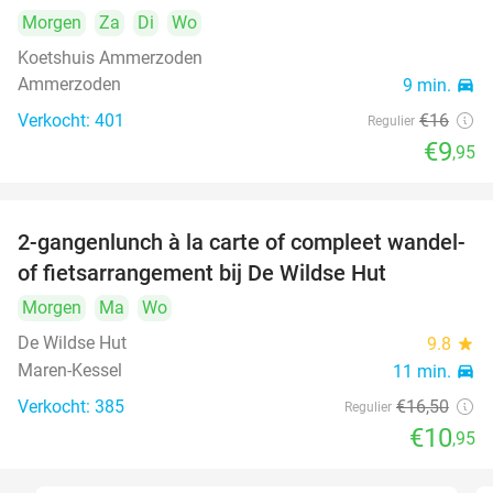
Morgen
Za
Di
Wo
Koetshuis Ammerzoden
Ammerzoden
9 min.
directions_car
Verkocht: 401
€16
Regulier
€9
,95
2-gangenlunch à la carte of compleet wandel-
34%
of fietsarrangement bij De Wildse Hut
Morgen
Ma
Wo
De Wildse Hut
9.8
star
Maren-Kessel
11 min.
directions_car
Verkocht: 385
€16
,50
Regulier
€10
,95