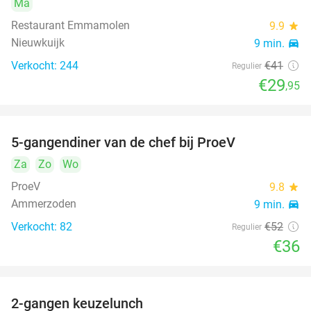
Ma
Restaurant Emmamolen
9.9
star
Nieuwkuijk
9 min.
directions_car
Verkocht: 244
€41
Regulier
€29
,95
5-gangendiner van de chef bij ProeV
31%
Za
Zo
Wo
ProeV
9.8
star
Ammerzoden
9 min.
directions_car
Verkocht: 82
€52
Regulier
€36
2-gangen keuzelunch
38%