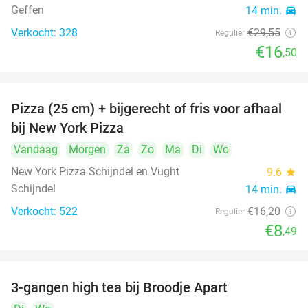
Geffen
14 min.
directions_car
Verkocht: 328
€29
,55
Regulier
€16
,50
Pizza (25 cm) + bijgerecht of fris voor afhaal
48%
bij New York Pizza
Vandaag
Morgen
Za
Zo
Ma
Di
Wo
New York Pizza Schijndel en Vught
9.6
star
Schijndel
14 min.
directions_car
Verkocht: 522
€16
,20
Regulier
€8
,49
3-gangen high tea bij Broodje Apart
40%