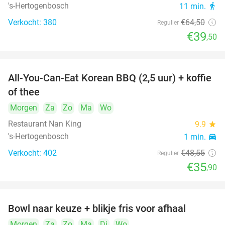
's-Hertogenbosch
11 min.
directions_walk
Verkocht: 380
€64
,50
Regulier
€39
,50
All-You-Can-Eat Korean BBQ (2,5 uur) + koffie
26%
of thee
Morgen
Za
Zo
Ma
Wo
Restaurant Nan King
9.9
star
's-Hertogenbosch
1 min.
directions_car
Verkocht: 402
€48
,55
Regulier
€35
,90
Bowl naar keuze + blikje fris voor afhaal
51%
Morgen
Za
Zo
Ma
Di
Wo