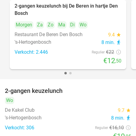
2-gangen keuzelunch bij De Beren in hartje Den
43%
Bosch
Morgen
Za
Zo
Ma
Di
Wo
Restaurant De Beren Den Bosch
9.4
star
's-Hertogenbosch
8 min.
directions_walk
Verkocht: 2.446
€22
Regulier
€12
,50
2-gangen keuzelunch
32%
Wo
De Kakel Club
9.7
star
's-Hertogenbosch
8 min.
directions_walk
Verkocht: 306
€16
,10
Regulier