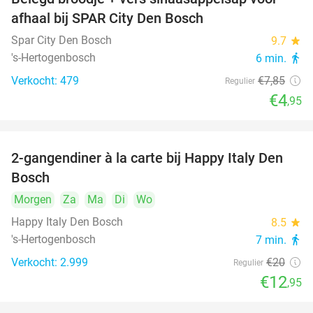
37%
afhaal bij SPAR City Den Bosch
Spar City Den Bosch
9.7
star
's-Hertogenbosch
6 min.
directions_walk
Verkocht: 479
€7
,85
Regulier
€4
,95
2-gangendiner à la carte bij Happy Italy Den
35%
Bosch
Morgen
Za
Ma
Di
Wo
Happy Italy Den Bosch
8.5
star
's-Hertogenbosch
7 min.
directions_walk
Verkocht: 2.999
€20
Regulier
€12
,95