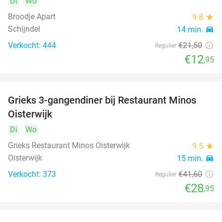
Di
Wo
Broodje Apart
9.8
star
Schijndel
14 min.
directions_car
Verkocht: 444
€21
,50
Regulier
€12
,95
Grieks 3-gangendiner bij Restaurant Minos
30%
Oisterwijk
Di
Wo
Grieks Restaurant Minos Oisterwijk
9.5
star
Oisterwijk
15 min.
directions_car
Verkocht: 373
€41
,60
Regulier
€28
,95