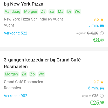
bij New York Pizza
Vandaag
Morgen
Za
Zo
Ma
Di
Wo
New York Pizza Schijndel en Vught
9.6
star
Vught
5 min.
directions_car
Verkocht: 522
€16
,20
Regulier
€8
,49
3-gangen keuzediner bij Grand Café
26%
Rosmaelen
Morgen
Za
Zo
Wo
Grand Café Rosmaelen
9.7
star
Rosmalen
6 min.
directions_car
Verkocht: 902
€35
Regulier
€25
,95