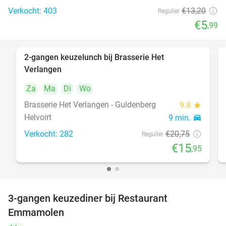
Verkocht: 403
€13
,20
Regulier
€5
,99
2-gangen keuzelunch bij Brasserie Het
23%
Verlangen
Za
Ma
Di
Wo
Brasserie Het Verlangen - Guldenberg
9.8
star
Helvoirt
9 min.
directions_car
Verkocht: 282
€20
,75
Regulier
€15
,95
3-gangen keuzediner bij Restaurant
27%
Emmamolen