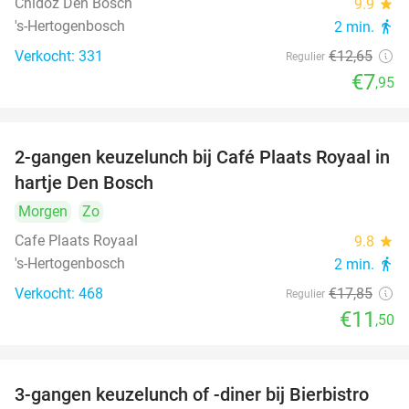
Chidóz Den Bosch
9.9
star
's-Hertogenbosch
2 min.
directions_walk
Verkocht: 331
€12
,65
Regulier
€7
,95
2-gangen keuzelunch bij Café Plaats Royaal in
36%
hartje Den Bosch
Morgen
Zo
Cafe Plaats Royaal
9.8
star
's-Hertogenbosch
2 min.
directions_walk
Verkocht: 468
€17
,85
Regulier
€11
,50
3-gangen keuzelunch of -diner bij Bierbistro
41%