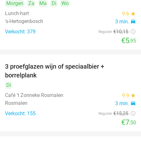
Morgen
Za
Ma
Di
Wo
Lunch-hart
9.6
star
's-Hertogenbosch
3 min.
directions_car
Verkocht: 379
€10
,15
Regulier
€5
,95
3 proefglazen wijn of speciaalbier +
51%
borrelplank
Di
Café 't Zonneke Rosmalen
9.9
star
Rosmalen
3 min.
directions_car
Verkocht: 155
€15
,25
Regulier
€7
,50