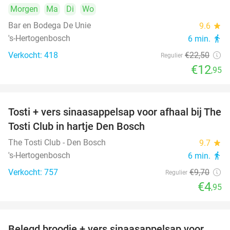
Morgen
Ma
Di
Wo
Bar en Bodega De Unie
9.6
star
's-Hertogenbosch
6 min.
directions_walk
Verkocht: 418
€22
,50
Regulier
€12
,95
Tosti + vers sinaasappelsap voor afhaal bij The
49%
Tosti Club in hartje Den Bosch
The Tosti Club - Den Bosch
9.7
star
's-Hertogenbosch
6 min.
directions_walk
Verkocht: 757
€9
,70
Regulier
€4
,95
Belegd broodje + vers sinaasappelsap voor