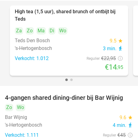
High tea (1,5 uur), shared brunch of ontbijt bij
35%
Teds
Za
Zo
Ma
Di
Wo
Teds Den Bosch
9.5
star
's-Hertogenbosch
3 min.
directions_walk
Verkocht: 1.012
€22
,95
Regulier
€14
,95
4-gangen shared dining-diner bij Bar Wijnig
45%
Zo
Wo
Bar Wijnig
9.6
star
's-Hertogenbosch
4 min.
directions_walk
Verkocht: 1.111
€45
Regulier