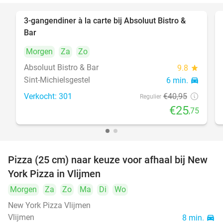
3-gangendiner à la carte bij Absoluut Bistro &
37%
Bar
Morgen
Za
Zo
Absoluut Bistro & Bar
9.8
star
Sint-Michielsgestel
6 min.
directions_car
Verkocht: 301
€40
,95
Regulier
€25
,75
Pizza (25 cm) naar keuze voor afhaal bij New
55%
York Pizza in Vlijmen
Morgen
Za
Zo
Ma
Di
Wo
New York Pizza Vlijmen
Vlijmen
8 min.
directions_car