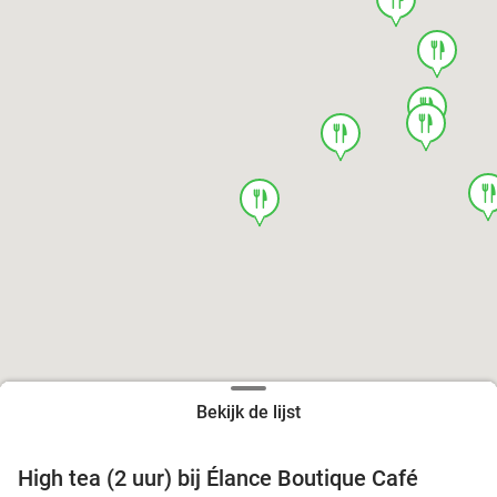
food
food
food
food
foo
food
Bekijk de lijst
High tea (2 uur) bij Élance Boutique Café
44%