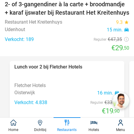
2- of 3-gangendiner à la carte + broodmandje
38%
+ karaf ijswater bij Restaurant Het Kreitenhuys
Restaurant Het Kreitenhuys
9.3
star
Udenhout
15 min.
directions_car
Verkocht: 189
€47
,35
Regulier
€29
,50
Lunch voor 2 bij Fletcher Hotels
40%
Fletcher Hotels
Oisterwijk
16 min.
directions_car
Verkocht: 4.838
€33
Regulier
€19
,90
Home
Dichtbij
Restaurants
Hotels
Menu