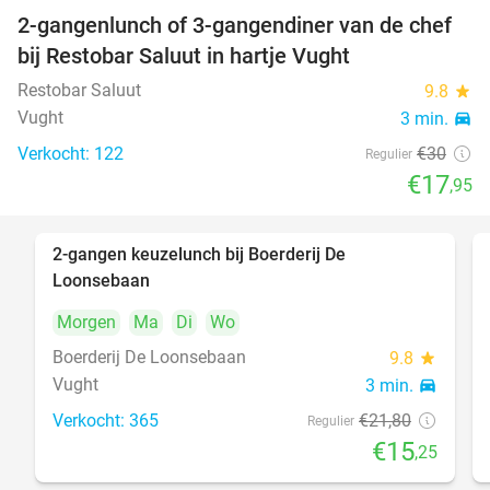
2-gangenlunch of 3-gangendiner van de chef
40%
bij Restobar Saluut in hartje Vught
Restobar Saluut
9.8
star
Vught
3 min.
directions_car
Verkocht: 122
€30
Regulier
€17
,95
2-gangen keuzelunch bij Boerderij De
30%
Loonsebaan
Morgen
Ma
Di
Wo
Boerderij De Loonsebaan
9.8
star
Vught
3 min.
directions_car
Verkocht: 365
€21
,80
Regulier
€15
,25