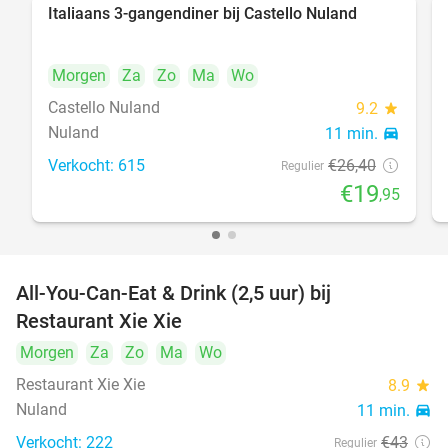
Italiaans 3-gangendiner bij Castello Nuland
24%
Morgen
Za
Zo
Ma
Wo
Castello Nuland
9.2
star
Nuland
11 min.
directions_car
Verkocht: 615
€26
,40
Regulier
€19
,95
All-You-Can-Eat & Drink (2,5 uur) bij
17%
Restaurant Xie Xie
Morgen
Za
Zo
Ma
Wo
Restaurant Xie Xie
8.9
star
Nuland
11 min.
directions_car
Verkocht: 222
€43
Regulier