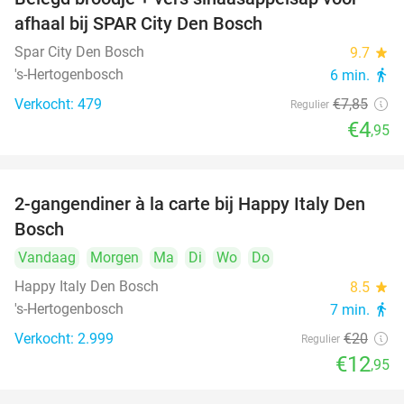
37%
afhaal bij SPAR City Den Bosch
Spar City Den Bosch
9.7
star
's-Hertogenbosch
6 min.
directions_walk
Verkocht: 479
€7
,85
Regulier
€4
,95
2-gangendiner à la carte bij Happy Italy Den
35%
Bosch
Vandaag
Morgen
Ma
Di
Wo
Do
Happy Italy Den Bosch
8.5
star
's-Hertogenbosch
7 min.
directions_walk
Verkocht: 2.999
€20
Regulier
€12
,95