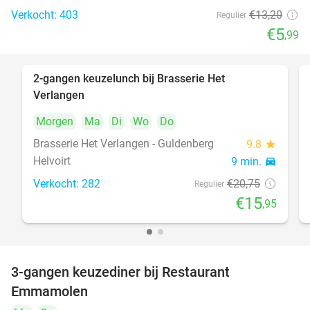
Verkocht: 403
€13
,20
Regulier
€5
,99
2-gangen keuzelunch bij Brasserie Het
23%
Verlangen
Morgen
Ma
Di
Wo
Do
Brasserie Het Verlangen - Guldenberg
9.8
star
Helvoirt
9 min.
directions_car
Verkocht: 282
€20
,75
Regulier
€15
,95
3-gangen keuzediner bij Restaurant
27%
Emmamolen