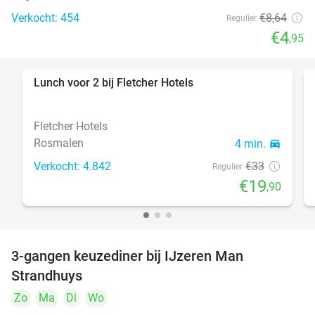
Verkocht: 454
€8
,64
Regulier
€4
,95
Lunch voor 2 bij Fletcher Hotels
40%
Fletcher Hotels
Rosmalen
4 min.
directions_car
Verkocht: 4.842
€33
Regulier
€19
,90
3-gangen keuzediner bij IJzeren Man
29%
Strandhuys
Zo
Ma
Di
Wo