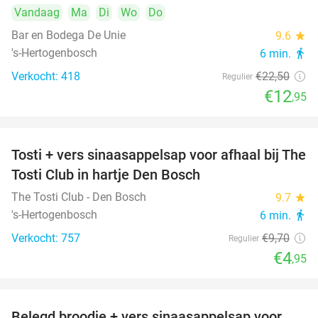
Vandaag
Ma
Di
Wo
Do
Bar en Bodega De Unie
9.6
star
's-Hertogenbosch
6 min.
directions_walk
Verkocht: 418
€22
,50
Regulier
€12
,95
Tosti + vers sinaasappelsap voor afhaal bij The
49%
Tosti Club in hartje Den Bosch
The Tosti Club - Den Bosch
9.7
star
's-Hertogenbosch
6 min.
directions_walk
Verkocht: 757
€9
,70
Regulier
€4
,95
Belegd broodje + vers sinaasappelsap voor