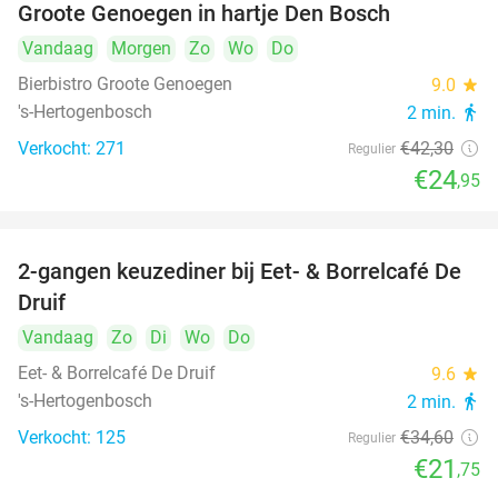
Groote Genoegen in hartje Den Bosch
Vandaag
Morgen
Zo
Wo
Do
Bierbistro Groote Genoegen
9.0
star
's-Hertogenbosch
2 min.
directions_walk
Verkocht: 271
€42
,30
Regulier
€24
,95
2-gangen keuzediner bij Eet- & Borrelcafé De
37%
Druif
Vandaag
Zo
Di
Wo
Do
Eet- & Borrelcafé De Druif
9.6
star
's-Hertogenbosch
2 min.
directions_walk
Verkocht: 125
€34
,60
Regulier
€21
,75