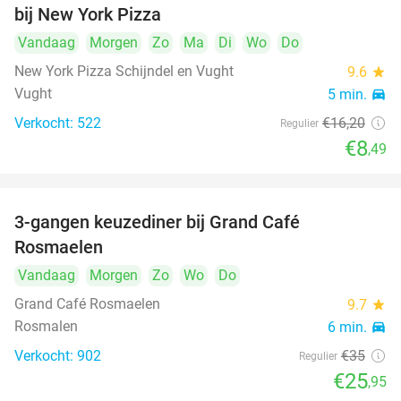
bij New York Pizza
Vandaag
Morgen
Zo
Ma
Di
Wo
Do
New York Pizza Schijndel en Vught
9.6
star
Vught
5 min.
directions_car
Verkocht: 522
€16
,20
Regulier
€8
,49
3-gangen keuzediner bij Grand Café
26%
Rosmaelen
Vandaag
Morgen
Zo
Wo
Do
Grand Café Rosmaelen
9.7
star
Rosmalen
6 min.
directions_car
Verkocht: 902
€35
Regulier
€25
,95