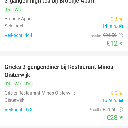
3-gangen high tea bij Broodje Apart
40%
Di
Wo
Broodje Apart
9.8
star
Schijndel
14 min.
directions_car
Verkocht: 444
€21
,50
Regulier
€12
,95
Grieks 3-gangendiner bij Restaurant Minos
30%
Oisterwijk
Di
Wo
Do
Grieks Restaurant Minos Oisterwijk
9.5
star
Oisterwijk
15 min.
directions_car
Verkocht: 375
€41
,60
Regulier
€28
,95