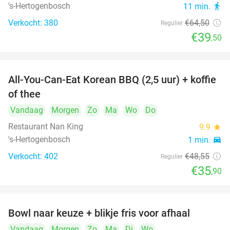
's-Hertogenbosch
11 min.
directions_walk
Verkocht: 380
€64
,50
Regulier
€39
,50
All-You-Can-Eat Korean BBQ (2,5 uur) + koffie
26%
of thee
Vandaag
Morgen
Zo
Ma
Wo
Do
Restaurant Nan King
9.9
star
's-Hertogenbosch
1 min.
directions_car
Verkocht: 402
€48
,55
Regulier
€35
,90
Bowl naar keuze + blikje fris voor afhaal
51%
Vandaag
Morgen
Zo
Ma
Di
Wo