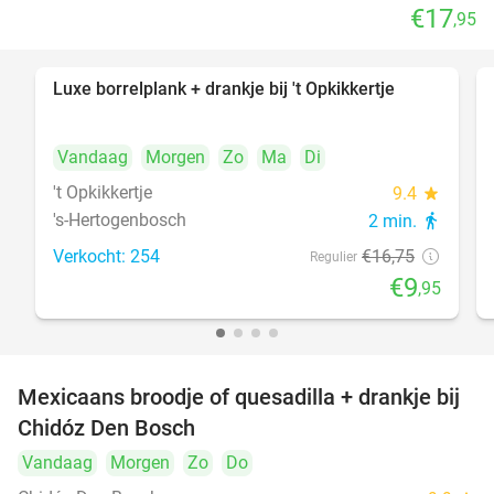
€17
,95
Luxe borrelplank + drankje bij 't Opkikkertje
41%
Vandaag
Morgen
Zo
Ma
Di
't Opkikkertje
9.4
star
's-Hertogenbosch
2 min.
directions_walk
Verkocht: 254
€16
,75
Regulier
€9
,95
Mexicaans broodje of quesadilla + drankje bij
37%
Chidóz Den Bosch
Vandaag
Morgen
Zo
Do