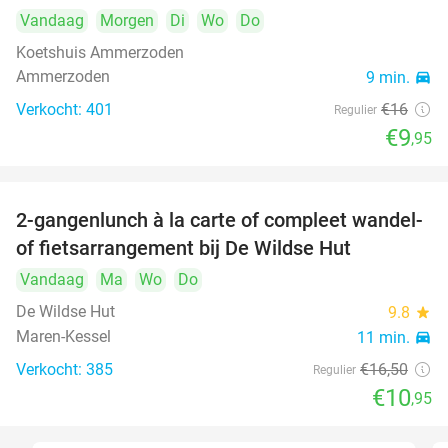
Vandaag
Morgen
Di
Wo
Do
Koetshuis Ammerzoden
Ammerzoden
9 min.
directions_car
Verkocht: 401
€16
Regulier
€9
,95
2-gangenlunch à la carte of compleet wandel-
34%
of fietsarrangement bij De Wildse Hut
Vandaag
Ma
Wo
Do
De Wildse Hut
9.8
star
Maren-Kessel
11 min.
directions_car
Verkocht: 385
€16
,50
Regulier
€10
,95