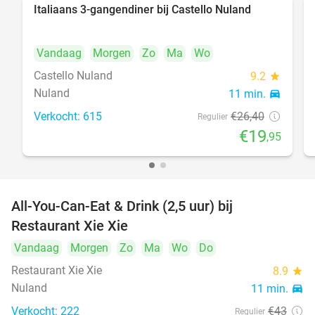
Italiaans 3-gangendiner bij Castello Nuland
24%
Vandaag
Morgen
Zo
Ma
Wo
Castello Nuland
9.2
star
Nuland
11 min.
directions_car
Verkocht: 615
€26
,40
Regulier
€19
,95
All-You-Can-Eat & Drink (2,5 uur) bij
17%
Restaurant Xie Xie
Vandaag
Morgen
Zo
Ma
Wo
Do
Restaurant Xie Xie
8.9
star
Nuland
11 min.
directions_car
Verkocht: 222
€43
Regulier