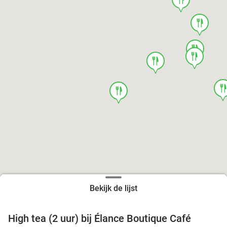
food
food
food
food
foo
food
Bekijk de lijst
High tea (2 uur) bij Élance Boutique Café
44%