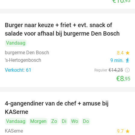
€10
,95
Burger naar keuze + friet + evt. snack of
37%
salade voor afhaal bij burgerme Den Bosch
Vandaag
burgerme Den Bosch
8.4
star
's-Hertogenbosch
9 min.
directions_walk
Verkocht: 61
€14
,25
Regulier
€8
,95
4-gangendiner van de chef + amuse bij
39%
KASerne
Vandaag
Morgen
Zo
Di
Wo
Do
KASerne
9.7
star