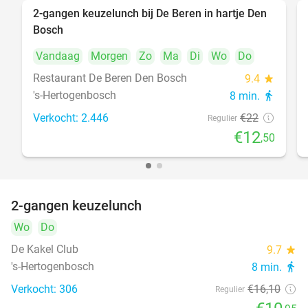
2-gangen keuzelunch bij De Beren in hartje Den
43%
Bosch
Vandaag
Morgen
Zo
Ma
Di
Wo
Do
Restaurant De Beren Den Bosch
9.4
star
's-Hertogenbosch
8 min.
directions_walk
Verkocht: 2.446
€22
Regulier
€12
,50
2-gangen keuzelunch
32%
Wo
Do
De Kakel Club
9.7
star
's-Hertogenbosch
8 min.
directions_walk
Verkocht: 306
€16
,10
Regulier