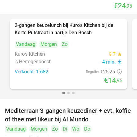
€24
,95
2-gangen keuzelunch bij Kuro's Kitchen bij de
41%
Korte Putstraat in hartje Den Bosch
Vandaag
Morgen
Zo
Kuro's Kitchen
9.7
star
's-Hertogenbosch
4 min.
directions_walk
Verkocht: 1.682
€25
,25
Regulier
€14
,95
Mediterraan 3-gangen keuzediner + evt. koffie
27%
of thee met likeur bij Al Mundo
Vandaag
Morgen
Zo
Di
Wo
Do