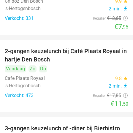
Chidóz Den Bosch
9.9
star
's-Hertogenbosch
2 min.
directions_walk
Verkocht: 331
€12
,65
Regulier
€7
,95
2-gangen keuzelunch bij Café Plaats Royaal in
36%
hartje Den Bosch
Vandaag
Zo
Do
Cafe Plaats Royaal
9.8
star
's-Hertogenbosch
2 min.
directions_walk
Verkocht: 473
€17
,85
Regulier
€11
,50
3-gangen keuzelunch of -diner bij Bierbistro
41%