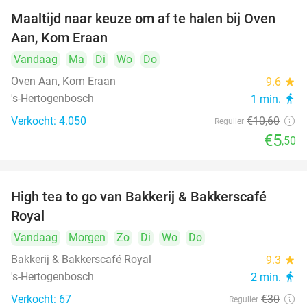
Maaltijd naar keuze om af te halen bij Oven
48%
Aan, Kom Eraan
Vandaag
Ma
Di
Wo
Do
Oven Aan, Kom Eraan
9.6
star
's-Hertogenbosch
1 min.
directions_walk
Verkocht: 4.050
€10
,60
Regulier
€5
,50
High tea to go van Bakkerij & Bakkerscafé
40%
Royal
Vandaag
Morgen
Zo
Di
Wo
Do
Bakkerij & Bakkerscafé Royal
9.3
star
's-Hertogenbosch
2 min.
directions_walk
Verkocht: 67
€30
Regulier