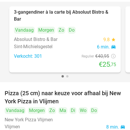
3-gangendiner à la carte bij Absoluut Bistro &
37%
Bar
Vandaag
Morgen
Zo
Do
Absoluut Bistro & Bar
9.8
star
Sint-Michielsgestel
6 min.
directions_car
Verkocht: 301
€40
,95
Regulier
€25
,75
Pizza (25 cm) naar keuze voor afhaal bij New
55%
York Pizza in Vlijmen
Vandaag
Morgen
Zo
Ma
Di
Wo
Do
New York Pizza Vlijmen
Vlijmen
8 min.
directions_car