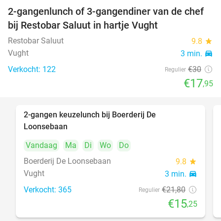
2-gangenlunch of 3-gangendiner van de chef
40%
bij Restobar Saluut in hartje Vught
Restobar Saluut
9.8
star
Vught
3 min.
directions_car
Verkocht: 122
€30
Regulier
€17
,95
2-gangen keuzelunch bij Boerderij De
30%
Loonsebaan
Vandaag
Ma
Di
Wo
Do
Boerderij De Loonsebaan
9.8
star
Vught
3 min.
directions_car
Verkocht: 365
€21
,80
Regulier
€15
,25