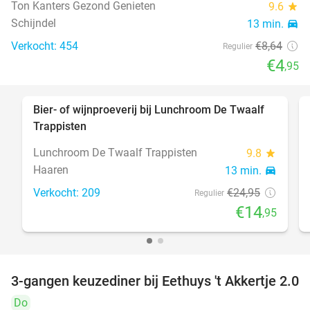
Ton Kanters Gezond Genieten
9.6
star
Schijndel
13 min.
directions_car
Verkocht: 454
€8
,64
Regulier
€4
,95
Bier- of wijnproeverij bij Lunchroom De Twaalf
40%
Trappisten
Lunchroom De Twaalf Trappisten
9.8
star
Haaren
13 min.
directions_car
Verkocht: 209
€24
,95
Regulier
€14
,95
3-gangen keuzediner bij Eethuys 't Akkertje 2.0
44%
Do