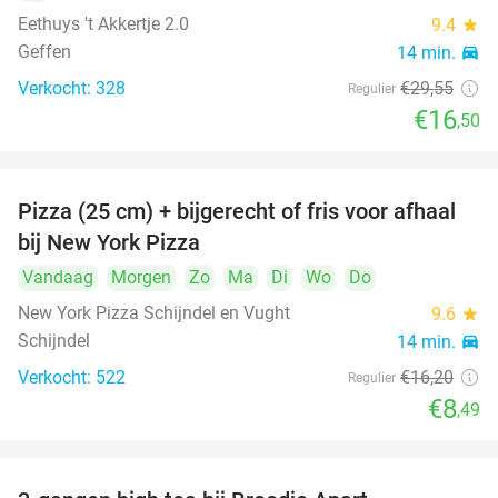
Eethuys 't Akkertje 2.0
9.4
star
Geffen
14 min.
directions_car
Verkocht: 328
€29
,55
Regulier
€16
,50
Pizza (25 cm) + bijgerecht of fris voor afhaal
48%
bij New York Pizza
Vandaag
Morgen
Zo
Ma
Di
Wo
Do
New York Pizza Schijndel en Vught
9.6
star
Schijndel
14 min.
directions_car
Verkocht: 522
€16
,20
Regulier
€8
,49