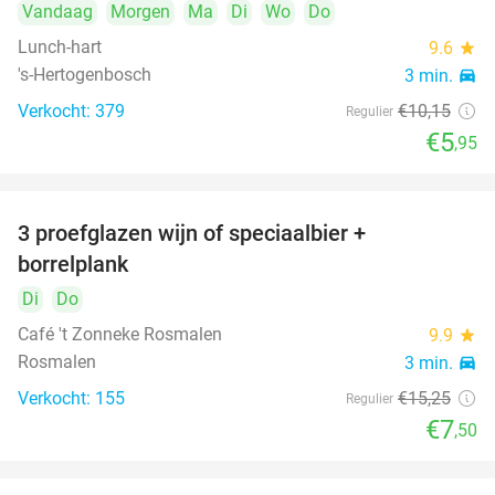
Vandaag
Morgen
Ma
Di
Wo
Do
Lunch-hart
9.6
star
's-Hertogenbosch
3 min.
directions_car
Verkocht: 379
€10
,15
Regulier
€5
,95
3 proefglazen wijn of speciaalbier +
51%
borrelplank
Di
Do
Café 't Zonneke Rosmalen
9.9
star
Rosmalen
3 min.
directions_car
Verkocht: 155
€15
,25
Regulier
€7
,50