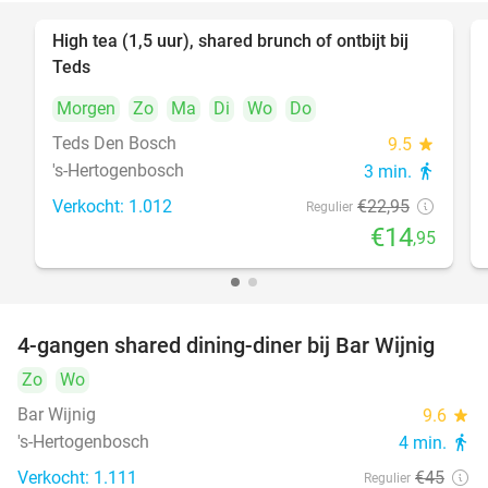
High tea (1,5 uur), shared brunch of ontbijt bij
35%
Teds
Morgen
Zo
Ma
Di
Wo
Do
Teds Den Bosch
9.5
star
's-Hertogenbosch
3 min.
directions_walk
Verkocht: 1.012
€22
,95
Regulier
€14
,95
4-gangen shared dining-diner bij Bar Wijnig
45%
Zo
Wo
Bar Wijnig
9.6
star
's-Hertogenbosch
4 min.
directions_walk
Verkocht: 1.111
€45
Regulier