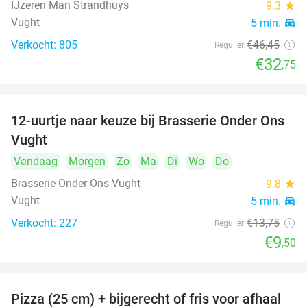
IJzeren Man Strandhuys
9.3
star
Vught
5 min.
directions_car
Verkocht: 805
€46
,45
Regulier
€32
,75
12-uurtje naar keuze bij Brasserie Onder Ons
31%
Vught
Vandaag
Morgen
Zo
Ma
Di
Wo
Do
Brasserie Onder Ons Vught
9.8
star
Vught
5 min.
directions_car
Verkocht: 227
€13
,75
Regulier
€9
,50
Pizza (25 cm) + bijgerecht of fris voor afhaal
48%