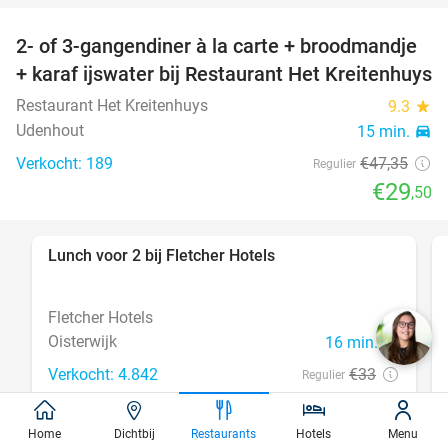
2- of 3-gangendiner à la carte + broodmandje
38%
+ karaf ijswater bij Restaurant Het Kreitenhuys
Restaurant Het Kreitenhuys
9.3
star
Udenhout
15 min.
directions_car
Verkocht: 189
€47
,35
Regulier
€29
,50
Lunch voor 2 bij Fletcher Hotels
40%
Fletcher Hotels
Oisterwijk
16 min.
directions_car
Verkocht: 4.842
€33
Regulier
€19
,90
Home
Dichtbij
Restaurants
Hotels
Menu