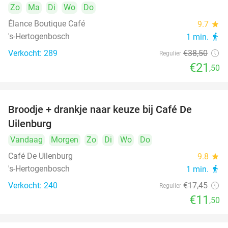
Zo
Ma
Di
Wo
Do
Élance Boutique Café
9.7
star
's-Hertogenbosch
1 min.
directions_walk
Verkocht: 289
€38
,50
Regulier
€21
,50
Broodje + drankje naar keuze bij Café De
34%
Uilenburg
Vandaag
Morgen
Zo
Di
Wo
Do
Café De Uilenburg
9.8
star
's-Hertogenbosch
1 min.
directions_walk
Verkocht: 240
€17
,45
Regulier
€11
,50