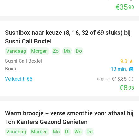
€35
,90
Sushibox naar keuze (8, 16, 32 of 69 stuks) bij
53%
Sushi Call Boxtel
Vandaag
Morgen
Zo
Ma
Do
Sushi Call Boxtel
9.3
star
Boxtel
13 min.
directions_car
Verkocht: 65
€18
,85
Regulier
€8
,95
Warm broodje + verse smoothie voor afhaal bij
43%
Ton Kanters Gezond Genieten
Vandaag
Morgen
Ma
Di
Wo
Do