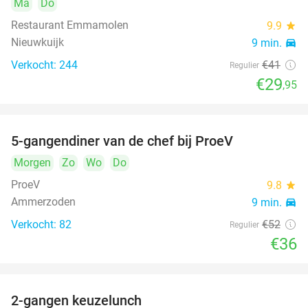
Ma
Do
Restaurant Emmamolen
9.9
star
Nieuwkuijk
9 min.
directions_car
Verkocht: 244
€41
Regulier
€29
,95
5-gangendiner van de chef bij ProeV
31%
Morgen
Zo
Wo
Do
ProeV
9.8
star
Ammerzoden
9 min.
directions_car
Verkocht: 82
€52
Regulier
€36
2-gangen keuzelunch
38%