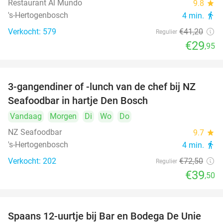
Restaurant Al Mundo
9.8
star
's-Hertogenbosch
4 min.
directions_walk
Verkocht: 579
€41
,20
Regulier
€29
,95
3-gangendiner of -lunch van de chef bij NZ
46%
Seafoodbar in hartje Den Bosch
Vandaag
Morgen
Di
Wo
Do
NZ Seafoodbar
9.7
star
's-Hertogenbosch
4 min.
directions_walk
Verkocht: 202
€72
,50
Regulier
€39
,50
Spaans 12-uurtje bij Bar en Bodega De Unie
42%