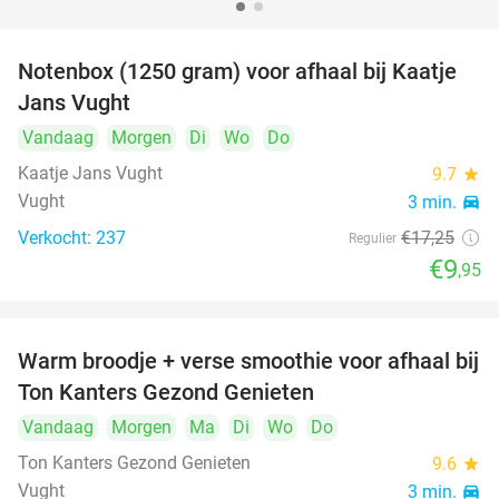
Notenbox (1250 gram) voor afhaal bij Kaatje
42%
Jans Vught
Vandaag
Morgen
Di
Wo
Do
Kaatje Jans Vught
9.7
star
Vught
3 min.
directions_car
Verkocht: 237
€17
,25
Regulier
€9
,95
Warm broodje + verse smoothie voor afhaal bij
43%
Ton Kanters Gezond Genieten
Vandaag
Morgen
Ma
Di
Wo
Do
Ton Kanters Gezond Genieten
9.6
star
Vught
3 min.
directions_car