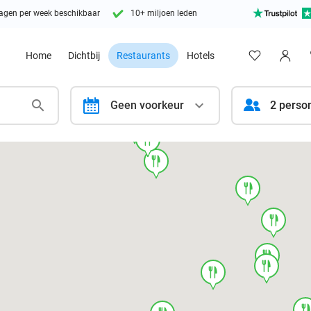
agen per week beschikbaar
10+ miljoen leden
Home
Dichtbij
Restaurants
Hotels
calendar
Geen voorkeur
2 perso
food
food
food
food
food
food
food
food
foo