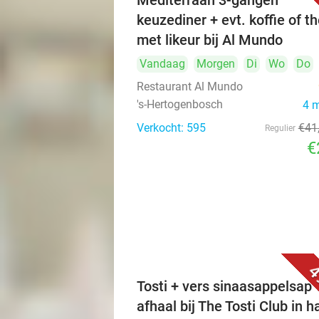
Mediterraan 3-gangen
keuzediner + evt. koffie of t
met likeur bij Al Mundo
Vandaag
Morgen
Di
Wo
Do
Restaurant Al Mundo
's-Hertogenbosch
4 
Verkocht: 595
€41
Regulier
€
4
Tosti + vers sinaasappelsap 
afhaal bij The Tosti Club in h