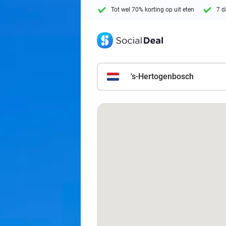
Tot wel 70% korting op uit eten
7 d
's-Hertogenbosch