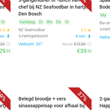
3-gangendiner of -lunch van de
Spaa
hee
chef bij NZ Seafoodbar in hartje
Bode
Den Bosch
Ma
Vr
Vandaag
Di
Wo
Do
Vr
Bar e
's-He
NZ Seafoodbar
9.8
star
9.6
star
's-Hertogenbosch
min.
directions_walk
4 min.
directions_walk
Verko
,20
Verkocht: 207
€72
,50
Regulier
29
€39
,95
,50
9%
37%
voor
Belegd broodje + vers
2-ga
artje
sinaasappelsap voor afhaal bij
Happ