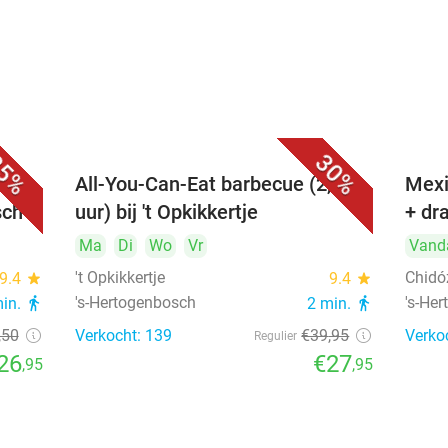
5%
30%
All-You-Can-Eat barbecue (2,5
Mexi
sch
uur) bij 't Opkikkertje
+ dr
Ma
Di
Wo
Vr
Vand
't Opkikkertje
Chidó
9.4
star
9.4
star
's-Hertogenbosch
's-He
min.
directions_walk
2 min.
directions_walk
,50
Verkocht: 139
€39
,95
Verko
Regulier
26
€27
,95
,95