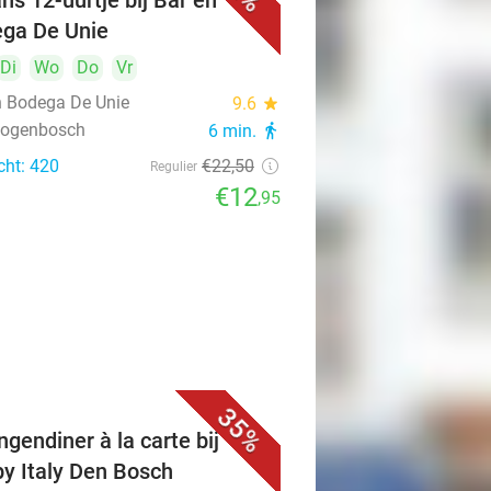
ns 12-uurtje bij Bar en
ga De Unie
Di
Wo
Do
Vr
n Bodega De Unie
9.6
star
rtogenbosch
6 min.
directions_walk
cht: 420
€22
,50
Regulier
€12
,95
35%
ngendiner à la carte bij
y Italy Den Bosch