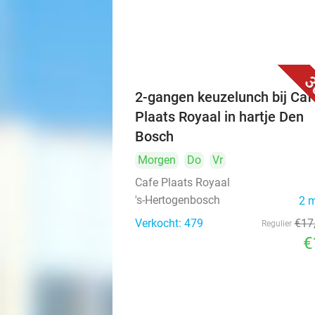
3
2-gangen keuzelunch bij Caf
Plaats Royaal in hartje Den
Bosch
Morgen
Do
Vr
Cafe Plaats Royaal
's-Hertogenbosch
2 
Verkocht: 479
€17
Regulier
€