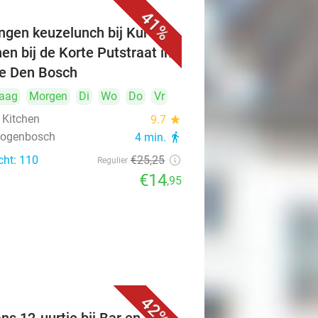
41%
ngen keuzelunch bij Kuro's
hen bij de Korte Putstraat in
je Den Bosch
aag
Morgen
Di
Wo
Do
Vr
 Kitchen
9.7
star
rtogenbosch
4 min.
directions_walk
cht: 110
€25
,25
Regulier
€14
,95
42%