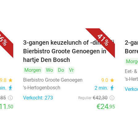
6%
41%
é
3-gangen keuzelunch of -diner bij
2-ga
Bierbistro Groote Genoegen in
Borr
hartje Den Bosch
Morg
Morgen
Wo
Do
Vr
Eet- &
's-He
Bierbistro Groote Genoegen
9.8
star
9.0
star
's-Hertogenbosch
min.
directions_walk
2 min.
directions_walk
Verko
,85
Verkocht: 273
€42
,30
Regulier
11
€24
,50
,95