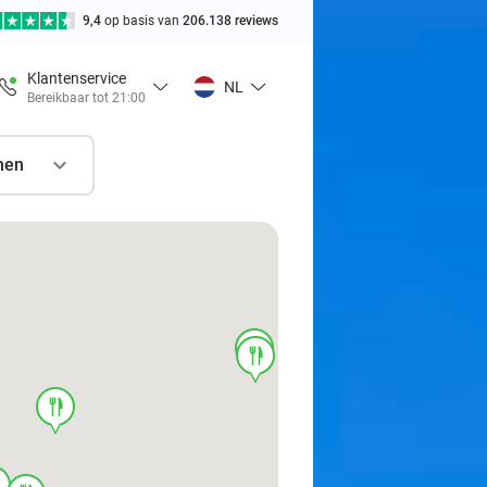
9,4
op basis van
206.138 reviews
Klantenservice
NL
Bereikbaar tot 21:00
nen
food
food
food
d