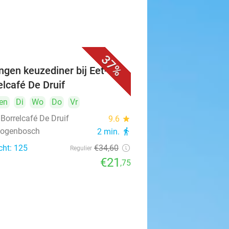
37%
ngen keuzediner bij Eet- &
elcafé De Druif
en
Di
Wo
Do
Vr
 Borrelcafé De Druif
9.6
star
rtogenbosch
2 min.
directions_walk
cht: 125
€34
,60
Regulier
€21
,75