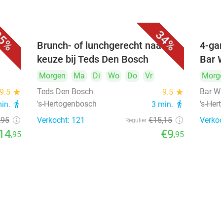
5%
34%
unch
Brunch- of lunchgerecht naar
4-ga
keuze bij Teds Den Bosch
Bar 
Morgen
Ma
Di
Wo
Do
Vr
Morg
Teds Den Bosch
Bar W
9.5
star
9.5
star
's-Hertogenbosch
's-He
min.
directions_walk
3 min.
directions_walk
,95
Verkocht: 121
€15
,15
Verko
Regulier
14
€9
,95
,95