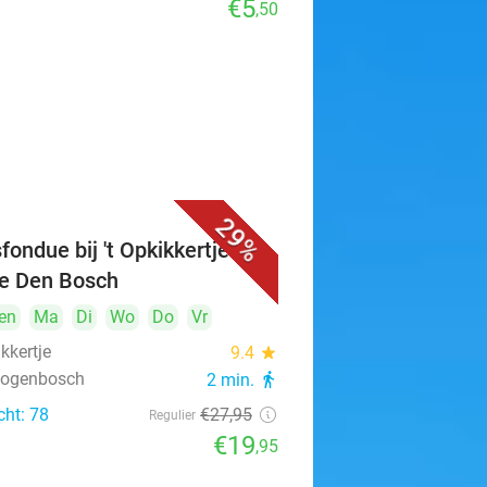
€5
,50
29%
fondue bij 't Opkikkertje in
je Den Bosch
en
Ma
Di
Wo
Do
Vr
ikkertje
9.4
star
rtogenbosch
2 min.
directions_walk
cht: 78
€27
,95
Regulier
€19
,95