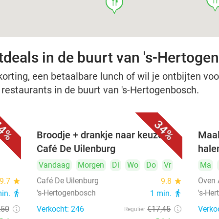
food
tdeals in de buurt van 's-Hertoge
rting, een betaalbare lunch of wil je ontbijten voor
e restaurants in de buurt van 's-Hertogenbosch.
4%
34%
Broodje + drankje naar keuze bij
Maal
Café De Uilenburg
hale
Vandaag
Morgen
Di
Wo
Do
Vr
Ma
Café De Uilenburg
Oven 
9.7
star
9.8
star
's-Hertogenbosch
's-He
min.
directions_walk
1 min.
directions_walk
,50
Verkocht: 246
€17
,45
Verko
Regulier