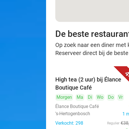
De beste restauran
Op zoek naar een diner met ko
Reserveer direct bij de best
4
High tea (2 uur) bij Élance
Boutique Café
Morgen
Ma
Di
Wo
Do
Vr
Élance Boutique Café
's-Hertogenbosch
1 
Verkocht: 298
€38
Regulier