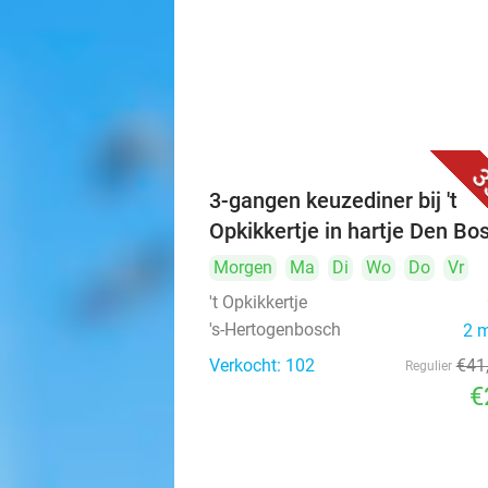
3
3-gangen keuzediner bij 't
Opkikkertje in hartje Den Bo
Morgen
Ma
Di
Wo
Do
Vr
't Opkikkertje
's-Hertogenbosch
2 
Verkocht: 102
€41
Regulier
€