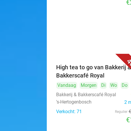
€
4
High tea to go van Bakkerij 
Bakkerscafé Royal
Vandaag
Morgen
Di
Wo
Do
Bakkerij & Bakkerscafé Royal
's-Hertogenbosch
2 
Verkocht: 71
Regulier
€