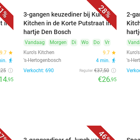
1%
28%
's
3-gangen keuzediner bij Kuro's
2-ga
t in
Kitchen in de Korte Putstraat in
Kitc
hartje Den Bosch
hart
Vandaag
Morgen
Di
Wo
Do
Vr
Vand
Kuro's Kitchen
Kuro's
9.7
star
9.7
star
's-Hertogenbosch
's-He
min.
directions_walk
4 min.
directions_walk
,25
Verkocht: 690
€37
,50
Verko
Regulier
14
€26
,95
,95
7%
46%