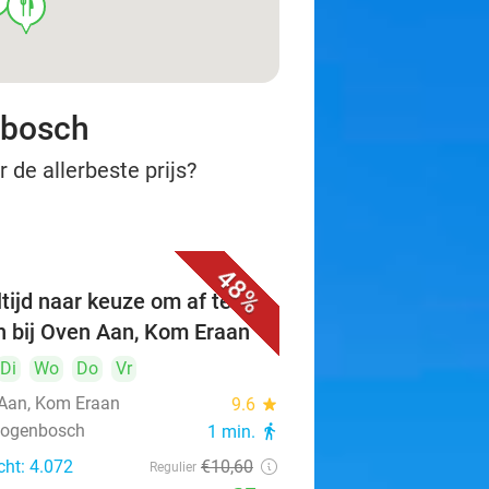
food
nbosch
 de allerbeste prijs?
48%
tijd naar keuze om af te
n bij Oven Aan, Kom Eraan
Di
Wo
Do
Vr
Aan, Kom Eraan
9.6
star
rtogenbosch
1 min.
directions_walk
cht: 4.072
€10
,60
Regulier