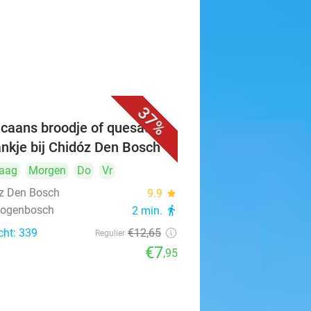
37%
caans broodje of quesadilla
ankje bij Chidóz Den Bosch
aag
Morgen
Do
Vr
z Den Bosch
9.9
star
rtogenbosch
2 min.
directions_walk
cht: 339
€12
,65
Regulier
€7
,95