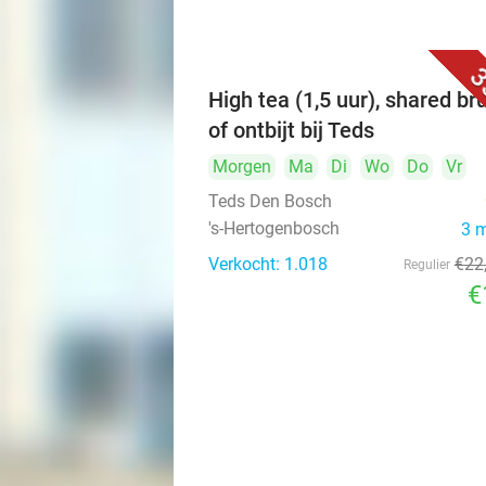
3
High tea (1,5 uur), shared br
of ontbijt bij Teds
Morgen
Ma
Di
Wo
Do
Vr
Teds Den Bosch
's-Hertogenbosch
3 
Verkocht: 1.018
€22
Regulier
€