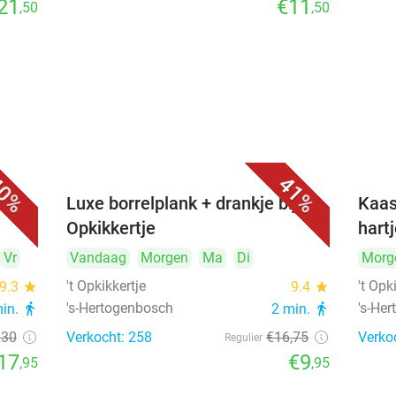
21
€11
,50
,50
0%
41%
&
Luxe borrelplank + drankje bij 't
Kaas
Opkikkertje
hart
Vr
Vandaag
Morgen
Ma
Di
Morg
't Opkikkertje
't Opk
9.3
star
9.4
star
's-Hertogenbosch
's-He
min.
directions_walk
2 min.
directions_walk
€30
Verkocht: 258
€16
,75
Verko
Regulier
17
€9
,95
,95