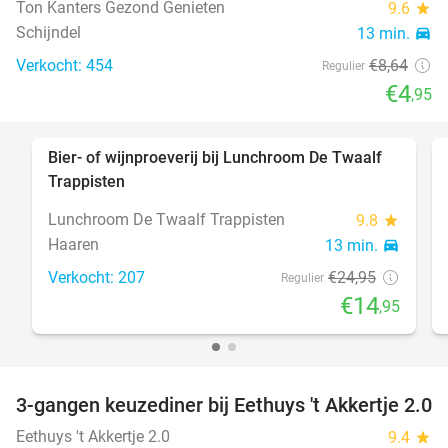
Ton Kanters Gezond Genieten
9.6
star
Schijndel
13 min.
directions_car
Verkocht: 454
€8
,64
Regulier
€4
,95
Bier- of wijnproeverij bij Lunchroom De Twaalf
40%
Trappisten
Lunchroom De Twaalf Trappisten
9.8
star
Haaren
13 min.
directions_car
Verkocht: 207
€24
,95
Regulier
€14
,95
3-gangen keuzediner bij Eethuys 't Akkertje 2.0
44%
Eethuys 't Akkertje 2.0
9.4
star