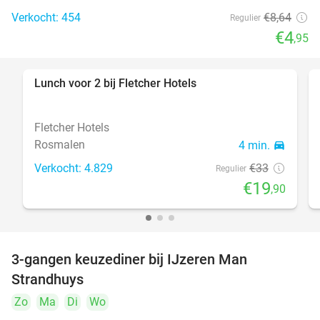
Verkocht: 454
€8
,64
Regulier
€4
,95
Lunch voor 2 bij Fletcher Hotels
40%
Fletcher Hotels
Rosmalen
4 min.
directions_car
Verkocht: 4.829
€33
Regulier
€19
,90
3-gangen keuzediner bij IJzeren Man
29%
Strandhuys
Zo
Ma
Di
Wo