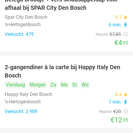
37%
afhaal bij SPAR City Den Bosch
Spar City Den Bosch
9.7
star
's-Hertogenbosch
6 min.
directions_walk
Verkocht: 479
€7
,85
Regulier
€4
,95
2-gangendiner à la carte bij Happy Italy Den
35%
Bosch
Vandaag
Morgen
Za
Ma
Di
Wo
Happy Italy Den Bosch
8.4
star
's-Hertogenbosch
7 min.
directions_walk
Verkocht: 2.989
€20
Regulier
€12
,95