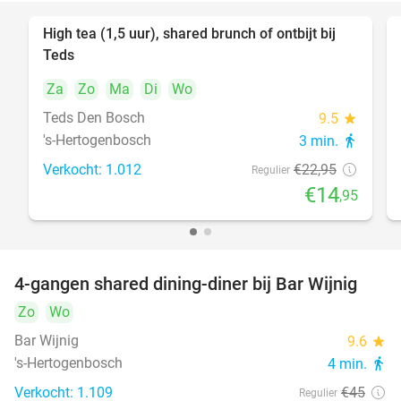
High tea (1,5 uur), shared brunch of ontbijt bij
35%
Teds
Za
Zo
Ma
Di
Wo
Teds Den Bosch
9.5
star
's-Hertogenbosch
3 min.
directions_walk
Verkocht: 1.012
€22
,95
Regulier
€14
,95
4-gangen shared dining-diner bij Bar Wijnig
45%
Zo
Wo
Bar Wijnig
9.6
star
's-Hertogenbosch
4 min.
directions_walk
Verkocht: 1.109
€45
Regulier