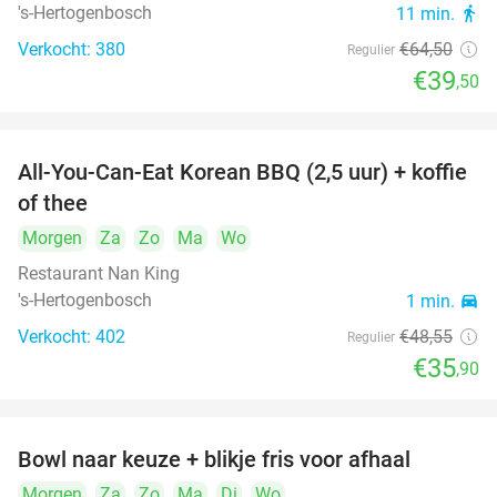
's-Hertogenbosch
11 min.
directions_walk
Verkocht: 380
€64
,50
Regulier
€39
,50
All-You-Can-Eat Korean BBQ (2,5 uur) + koffie
26%
of thee
Morgen
Za
Zo
Ma
Wo
Restaurant Nan King
's-Hertogenbosch
1 min.
directions_car
Verkocht: 402
€48
,55
Regulier
€35
,90
Bowl naar keuze + blikje fris voor afhaal
51%
Morgen
Za
Zo
Ma
Di
Wo