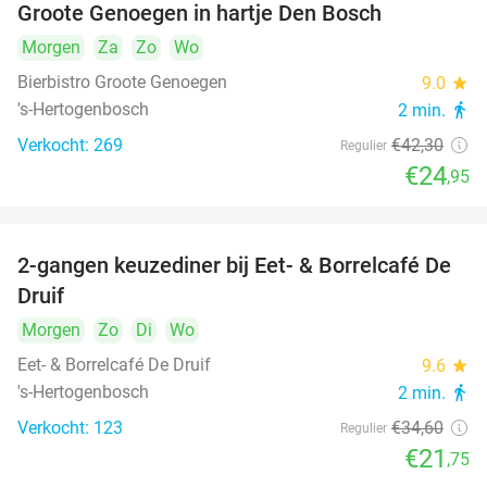
Groote Genoegen in hartje Den Bosch
Morgen
Za
Zo
Wo
Bierbistro Groote Genoegen
9.0
star
's-Hertogenbosch
2 min.
directions_walk
Verkocht: 269
€42
,30
Regulier
€24
,95
2-gangen keuzediner bij Eet- & Borrelcafé De
37%
Druif
Morgen
Zo
Di
Wo
Eet- & Borrelcafé De Druif
9.6
star
's-Hertogenbosch
2 min.
directions_walk
Verkocht: 123
€34
,60
Regulier
€21
,75