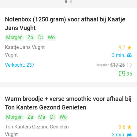
Notenbox (1250 gram) voor afhaal bij Kaatje
42%
Jans Vught
Morgen
Za
Di
Wo
Kaatje Jans Vught
9.7
star
Vught
3 min.
directions_car
Verkocht: 237
€17
,25
Regulier
€9
,95
Warm broodje + verse smoothie voor afhaal bij
43%
Ton Kanters Gezond Genieten
Morgen
Za
Ma
Di
Wo
Ton Kanters Gezond Genieten
9.6
star
Vught
3 min.
directions_car