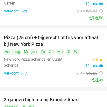
Geffen
14 min.
directions_car
Verkocht: 328
€29
,55
Regulier
€16
,50
Pizza (25 cm) + bijgerecht of fris voor afhaal
48%
bij New York Pizza
Vandaag
Morgen
Za
Zo
Ma
Di
Wo
New York Pizza Schijndel en Vught
9.6
star
Schijndel
14 min.
directions_car
Verkocht: 517
€16
,20
Regulier
€8
,49
3-gangen high tea bij Broodje Apart
40%