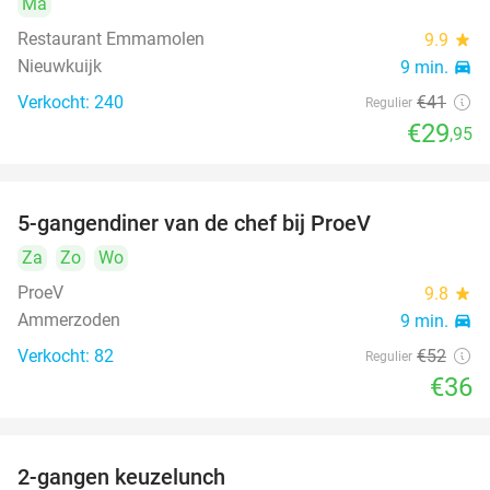
Ma
Restaurant Emmamolen
9.9
star
Nieuwkuijk
9 min.
directions_car
Verkocht: 240
€41
Regulier
€29
,95
5-gangendiner van de chef bij ProeV
31%
Za
Zo
Wo
ProeV
9.8
star
Ammerzoden
9 min.
directions_car
Verkocht: 82
€52
Regulier
€36
2-gangen keuzelunch
38%