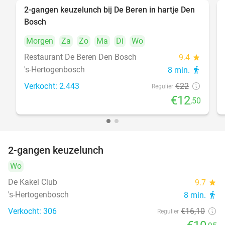
2-gangen keuzelunch bij De Beren in hartje Den
43%
Bosch
Morgen
Za
Zo
Ma
Di
Wo
Restaurant De Beren Den Bosch
9.4
star
's-Hertogenbosch
8 min.
directions_walk
Verkocht: 2.443
€22
Regulier
€12
,50
2-gangen keuzelunch
32%
Wo
De Kakel Club
9.7
star
's-Hertogenbosch
8 min.
directions_walk
Verkocht: 306
€16
,10
Regulier