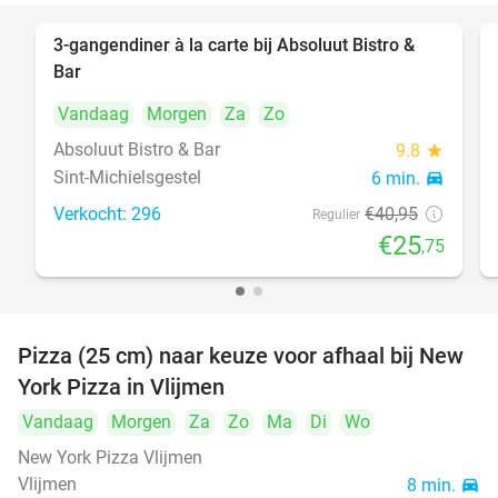
3-gangendiner à la carte bij Absoluut Bistro &
37%
Bar
Vandaag
Morgen
Za
Zo
Absoluut Bistro & Bar
9.8
star
Sint-Michielsgestel
6 min.
directions_car
Verkocht: 296
€40
,95
Regulier
€25
,75
Pizza (25 cm) naar keuze voor afhaal bij New
55%
York Pizza in Vlijmen
Vandaag
Morgen
Za
Zo
Ma
Di
Wo
New York Pizza Vlijmen
Vlijmen
8 min.
directions_car