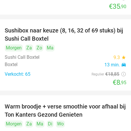
€35
,90
Sushibox naar keuze (8, 16, 32 of 69 stuks) bij
53%
Sushi Call Boxtel
Morgen
Za
Zo
Ma
Sushi Call Boxtel
9.3
star
Boxtel
13 min.
directions_car
Verkocht: 65
€18
,85
Regulier
€8
,95
Warm broodje + verse smoothie voor afhaal bij
43%
Ton Kanters Gezond Genieten
Morgen
Za
Ma
Di
Wo