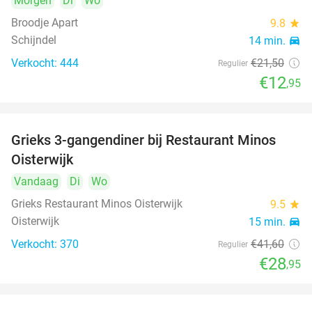
Morgen
Di
Wo
Broodje Apart
9.8
star
Schijndel
14 min.
directions_car
Verkocht: 444
€21
,50
Regulier
€12
,95
Grieks 3-gangendiner bij Restaurant Minos
30%
Oisterwijk
Vandaag
Di
Wo
Grieks Restaurant Minos Oisterwijk
9.5
star
Oisterwijk
15 min.
directions_car
Verkocht: 370
€41
,60
Regulier
€28
,95