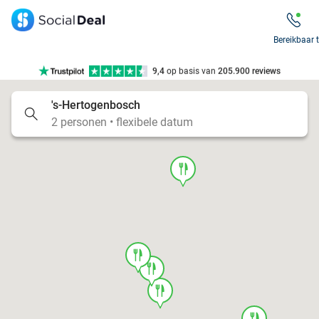
7 dagen per week beschikbaar
10+ miljoen leden
Bereikbaar 
9,4
op basis van
205.900 reviews
Tot wel 70% korting op uit eten
's-Hertogenbosch
7 dagen per week beschikbaar
2 personen • flexibele datum
10+ miljoen leden
food
food
food
food
food