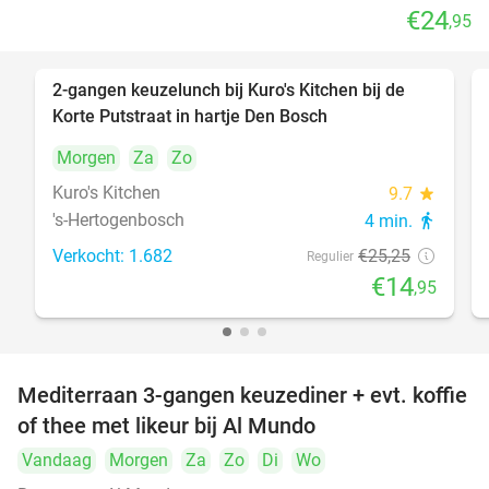
€24
,95
2-gangen keuzelunch bij Kuro's Kitchen bij de
41%
Korte Putstraat in hartje Den Bosch
Morgen
Za
Zo
Kuro's Kitchen
9.7
star
's-Hertogenbosch
4 min.
directions_walk
Verkocht: 1.682
€25
,25
Regulier
€14
,95
Mediterraan 3-gangen keuzediner + evt. koffie
27%
of thee met likeur bij Al Mundo
Vandaag
Morgen
Za
Zo
Di
Wo