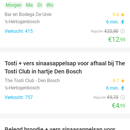
Morgen
Ma
Di
Wo
Bar en Bodega De Unie
9.6
star
's-Hertogenbosch
6 min.
directions_walk
Verkocht: 415
€22
,50
Regulier
€12
,95
Tosti + vers sinaasappelsap voor afhaal bij The
49%
Tosti Club in hartje Den Bosch
The Tosti Club - Den Bosch
9.7
star
's-Hertogenbosch
6 min.
directions_walk
Verkocht: 757
€9
,70
Regulier
€4
,95
Belegd broodje + vers sinaasappelsap voor