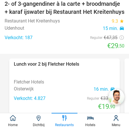
2- of 3-gangendiner à la carte + broodmandje
38%
+ karaf ijswater bij Restaurant Het Kreitenhuys
Restaurant Het Kreitenhuys
9.3
star
Udenhout
15 min.
directions_car
Verkocht: 187
€47
,35
Regulier
€29
,50
Lunch voor 2 bij Fletcher Hotels
40%
Fletcher Hotels
Oisterwijk
16 min.
directions_car
Verkocht: 4.827
€33
Regulier
€19
,90
Home
Dichtbij
Restaurants
Hotels
Menu