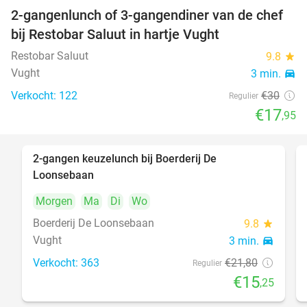
2-gangenlunch of 3-gangendiner van de chef
40%
bij Restobar Saluut in hartje Vught
Restobar Saluut
9.8
star
Vught
3 min.
directions_car
Verkocht: 122
€30
Regulier
€17
,95
2-gangen keuzelunch bij Boerderij De
30%
Loonsebaan
Morgen
Ma
Di
Wo
Boerderij De Loonsebaan
9.8
star
Vught
3 min.
directions_car
Verkocht: 363
€21
,80
Regulier
€15
,25