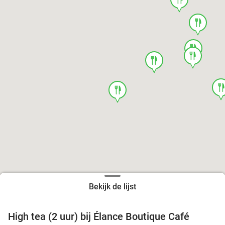
food
food
food
food
foo
food
Bekijk de lijst
High tea (2 uur) bij Élance Boutique Café
44%