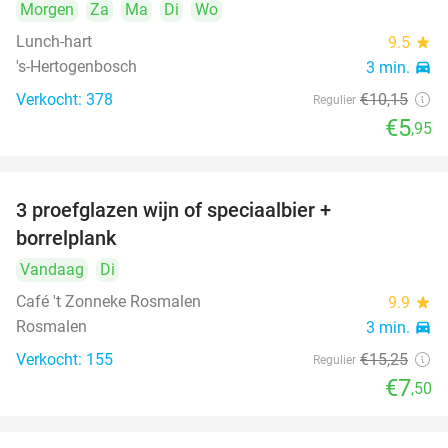
Morgen
Za
Ma
Di
Wo
Lunch-hart
9.5
star
's-Hertogenbosch
3 min.
directions_car
Verkocht: 378
€10
,15
Regulier
€5
,95
3 proefglazen wijn of speciaalbier +
51%
borrelplank
Vandaag
Di
Café 't Zonneke Rosmalen
9.9
star
Rosmalen
3 min.
directions_car
Verkocht: 155
€15
,25
Regulier
€7
,50