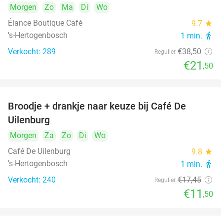
Morgen
Zo
Ma
Di
Wo
Élance Boutique Café
9.7
star
's-Hertogenbosch
1 min.
directions_walk
Verkocht: 289
€38
,50
Regulier
€21
,50
Broodje + drankje naar keuze bij Café De
34%
Uilenburg
Morgen
Za
Zo
Di
Wo
Café De Uilenburg
9.8
star
's-Hertogenbosch
1 min.
directions_walk
Verkocht: 240
€17
,45
Regulier
€11
,50