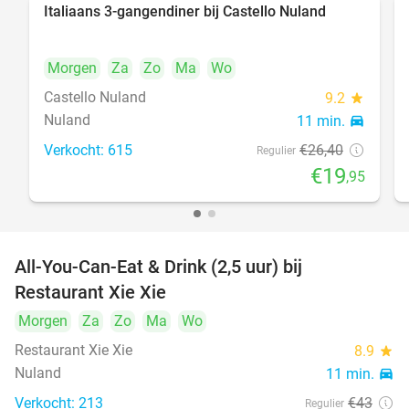
Italiaans 3-gangendiner bij Castello Nuland
24%
Morgen
Za
Zo
Ma
Wo
Castello Nuland
9.2
star
Nuland
11 min.
directions_car
Verkocht: 615
€26
,40
Regulier
€19
,95
All-You-Can-Eat & Drink (2,5 uur) bij
17%
Restaurant Xie Xie
Morgen
Za
Zo
Ma
Wo
Restaurant Xie Xie
8.9
star
Nuland
11 min.
directions_car
Verkocht: 213
€43
Regulier