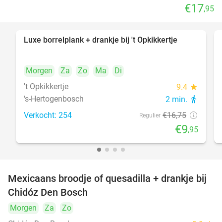
€17
,95
Luxe borrelplank + drankje bij 't Opkikkertje
41%
Morgen
Za
Zo
Ma
Di
't Opkikkertje
9.4
star
's-Hertogenbosch
2 min.
directions_walk
Verkocht: 254
€16
,75
Regulier
€9
,95
Mexicaans broodje of quesadilla + drankje bij
37%
Chidóz Den Bosch
Morgen
Za
Zo