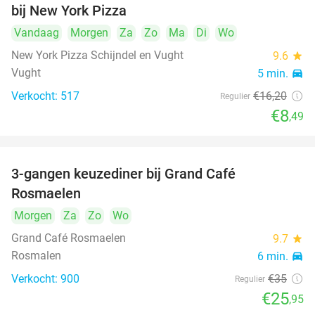
bij New York Pizza
Vandaag
Morgen
Za
Zo
Ma
Di
Wo
New York Pizza Schijndel en Vught
9.6
star
Vught
5 min.
directions_car
Verkocht: 517
€16
,20
Regulier
€8
,49
3-gangen keuzediner bij Grand Café
26%
Rosmaelen
Morgen
Za
Zo
Wo
Grand Café Rosmaelen
9.7
star
Rosmalen
6 min.
directions_car
Verkocht: 900
€35
Regulier
€25
,95