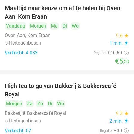
Maaltijd naar keuze om af te halen bij Oven
48%
Aan, Kom Eraan
Vandaag
Morgen
Ma
Di
Wo
Oven Aan, Kom Eraan
9.6
star
's-Hertogenbosch
1 min.
directions_walk
Verkocht: 4.033
€10
,60
Regulier
€5
,50
High tea to go van Bakkerij & Bakkerscafé
40%
Royal
Morgen
Za
Zo
Di
Wo
Bakkerij & Bakkerscafé Royal
9.3
star
's-Hertogenbosch
2 min.
directions_walk
Verkocht: 67
€30
Regulier