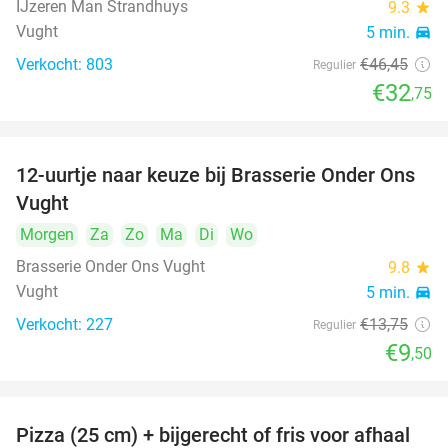
IJzeren Man Strandhuys
9.3
star
Vught
5 min.
directions_car
Verkocht: 803
€46
,45
Regulier
€32
,75
12-uurtje naar keuze bij Brasserie Onder Ons
31%
Vught
Morgen
Za
Zo
Ma
Di
Wo
Brasserie Onder Ons Vught
9.8
star
Vught
5 min.
directions_car
Verkocht: 227
€13
,75
Regulier
€9
,50
Pizza (25 cm) + bijgerecht of fris voor afhaal
48%