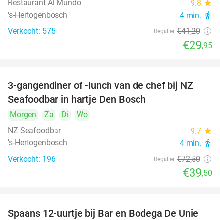
Restaurant Al Mundo
9.8
star
's-Hertogenbosch
4 min.
directions_walk
Verkocht: 575
€41
,20
Regulier
€29
,95
3-gangendiner of -lunch van de chef bij NZ
46%
Seafoodbar in hartje Den Bosch
Morgen
Za
Di
Wo
NZ Seafoodbar
9.7
star
's-Hertogenbosch
4 min.
directions_walk
Verkocht: 196
€72
,50
Regulier
€39
,50
Spaans 12-uurtje bij Bar en Bodega De Unie
42%