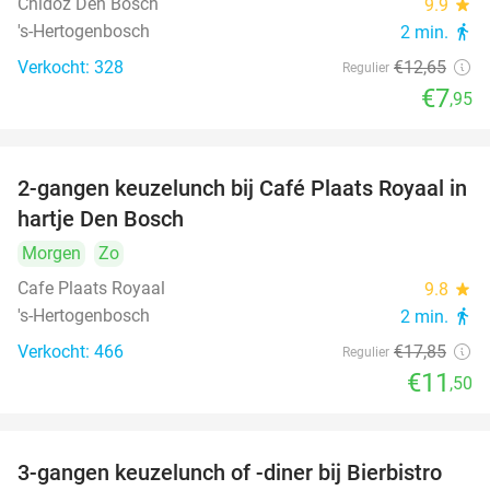
Chidóz Den Bosch
9.9
star
's-Hertogenbosch
2 min.
directions_walk
Verkocht: 328
€12
,65
Regulier
€7
,95
2-gangen keuzelunch bij Café Plaats Royaal in
36%
hartje Den Bosch
Morgen
Zo
Cafe Plaats Royaal
9.8
star
's-Hertogenbosch
2 min.
directions_walk
Verkocht: 466
€17
,85
Regulier
€11
,50
3-gangen keuzelunch of -diner bij Bierbistro
41%