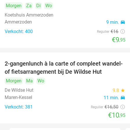
Morgen
Za
Di
Wo
Koetshuis Ammerzoden
Ammerzoden
9 min.
directions_car
Verkocht: 400
€16
Regulier
€9
,95
2-gangenlunch à la carte of compleet wandel-
34%
of fietsarrangement bij De Wildse Hut
Morgen
Ma
Wo
De Wildse Hut
9.8
star
Maren-Kessel
11 min.
directions_car
Verkocht: 381
€16
,50
Regulier
€10
,95