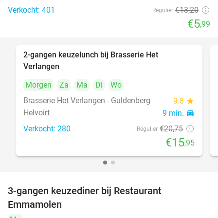
Verkocht: 401
€13
,20
Regulier
€5
,99
2-gangen keuzelunch bij Brasserie Het
23%
Verlangen
Morgen
Za
Ma
Di
Wo
Brasserie Het Verlangen - Guldenberg
9.8
star
Helvoirt
9 min.
directions_car
Verkocht: 280
€20
,75
Regulier
€15
,95
3-gangen keuzediner bij Restaurant
27%
Emmamolen