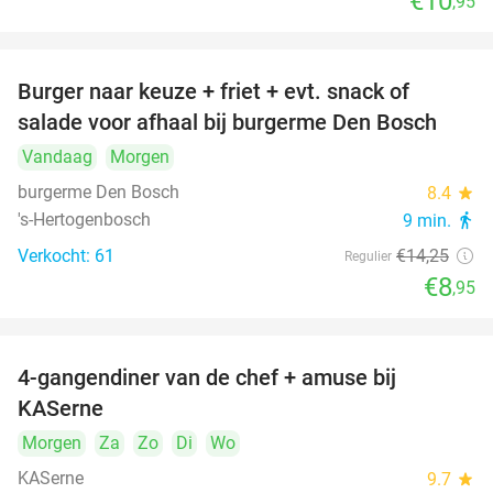
€10
,95
Burger naar keuze + friet + evt. snack of
37%
salade voor afhaal bij burgerme Den Bosch
Vandaag
Morgen
burgerme Den Bosch
8.4
star
's-Hertogenbosch
9 min.
directions_walk
Verkocht: 61
€14
,25
Regulier
€8
,95
4-gangendiner van de chef + amuse bij
39%
KASerne
Morgen
Za
Zo
Di
Wo
KASerne
9.7
star