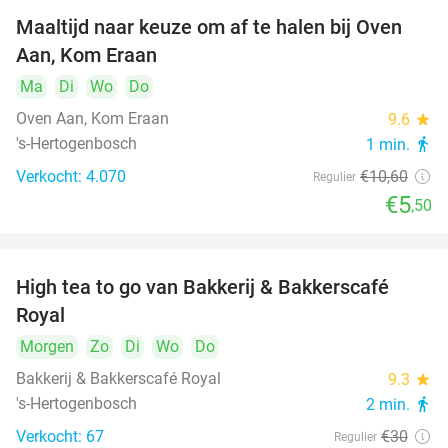
Maaltijd naar keuze om af te halen bij Oven
48%
Aan, Kom Eraan
Ma
Di
Wo
Do
Oven Aan, Kom Eraan
9.6
star
's-Hertogenbosch
1 min.
directions_walk
Verkocht: 4.070
€10
,60
Regulier
€5
,50
High tea to go van Bakkerij & Bakkerscafé
40%
Royal
Morgen
Zo
Di
Wo
Do
Bakkerij & Bakkerscafé Royal
9.3
star
's-Hertogenbosch
2 min.
directions_walk
Verkocht: 67
€30
Regulier