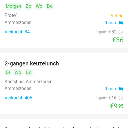
Morgen
Zo
Wo
Do
ProeV
9.8
star
Ammerzoden
9 min.
directions_car
Verkocht: 84
€52
Regulier
€36
2-gangen keuzelunch
38%
Di
Wo
Do
Koetshuis Ammerzoden
Ammerzoden
9 min.
directions_car
Verkocht: 406
€16
Regulier
€9
,95