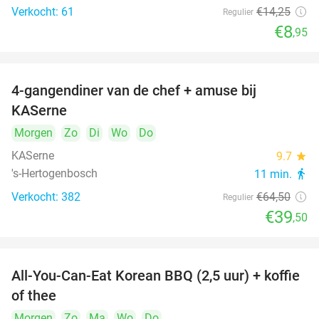
Verkocht: 61
€14
,25
Regulier
€8
,95
4-gangendiner van de chef + amuse bij
39%
KASerne
Morgen
Zo
Di
Wo
Do
KASerne
9.7
star
's-Hertogenbosch
11 min.
directions_walk
Verkocht: 382
€64
,50
Regulier
€39
,50
All-You-Can-Eat Korean BBQ (2,5 uur) + koffie
26%
of thee
Morgen
Zo
Ma
Wo
Do