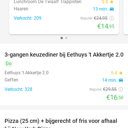
Lunchroom De Twaalf Trappisten
9.8
star
Haaren
13 min.
directions_car
Verkocht: 209
€24
,95
Regulier
€14
,95
3-gangen keuzediner bij Eethuys 't Akkertje 2.0
44%
Do
Eethuys 't Akkertje 2.0
9.4
star
Geffen
14 min.
directions_car
Verkocht: 328
€29
,55
Regulier
€16
,50
Pizza (25 cm) + bijgerecht of fris voor afhaal
48%