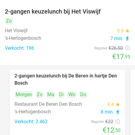
2-gangen keuzelunch bij Het Viswijf
32%
Zo
Het Viswijf
9.9
star
's-Hertogenbosch
7 min.
directions_walk
Verkocht: 196
€26
,50
Regulier
€17
,95
2-gangen keuzelunch bij De Beren in hartje Den
43%
Bosch
Morgen
Zo
Ma
Di
Wo
Do
Restaurant De Beren Den Bosch
9.4
star
's-Hertogenbosch
8 min.
directions_walk
Verkocht: 2.462
€22
Regulier
€12
,50