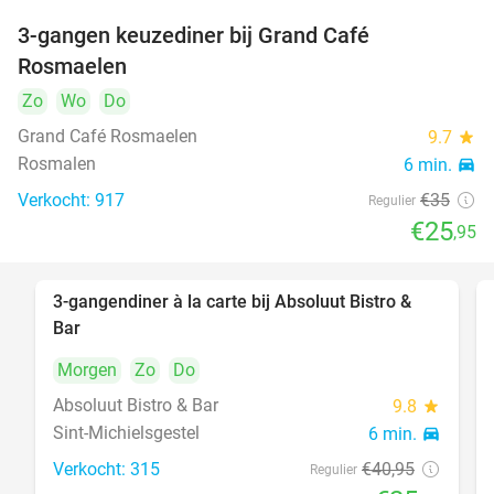
3-gangen keuzediner bij Grand Café
26%
Rosmaelen
Zo
Wo
Do
Grand Café Rosmaelen
9.7
star
Rosmalen
6 min.
directions_car
Verkocht: 917
€35
Regulier
€25
,95
3-gangendiner à la carte bij Absoluut Bistro &
37%
Bar
Morgen
Zo
Do
Absoluut Bistro & Bar
9.8
star
Sint-Michielsgestel
6 min.
directions_car
Verkocht: 315
€40
,95
Regulier