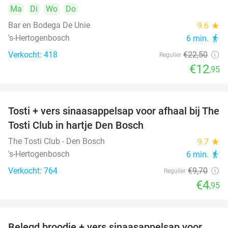
Ma
Di
Wo
Do
Bar en Bodega De Unie
9.6
star
's-Hertogenbosch
6 min.
directions_walk
Verkocht: 418
€22
,50
Regulier
€12
,95
Tosti + vers sinaasappelsap voor afhaal bij The
49%
Tosti Club in hartje Den Bosch
The Tosti Club - Den Bosch
9.7
star
's-Hertogenbosch
6 min.
directions_walk
Verkocht: 764
€9
,70
Regulier
€4
,95
Belegd broodje + vers sinaasappelsap voor