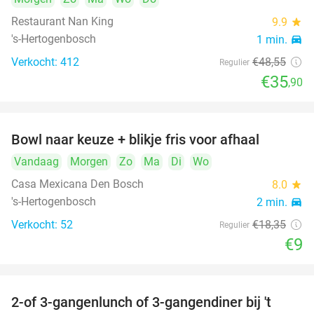
Restaurant Nan King
9.9
star
's-Hertogenbosch
1 min.
directions_car
Verkocht: 412
€48
,55
Regulier
€35
,90
Bowl naar keuze + blikje fris voor afhaal
51%
Vandaag
Morgen
Zo
Ma
Di
Wo
Casa Mexicana Den Bosch
8.0
star
's-Hertogenbosch
2 min.
directions_car
Verkocht: 52
€18
,35
Regulier
€9
2-of 3-gangenlunch of 3-gangendiner bij 't
35%