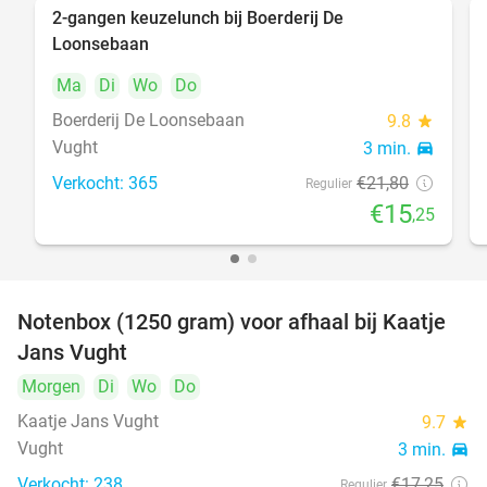
2-gangen keuzelunch bij Boerderij De
30%
Loonsebaan
Ma
Di
Wo
Do
Boerderij De Loonsebaan
9.8
star
Vught
3 min.
directions_car
Verkocht: 365
€21
,80
Regulier
€15
,25
Notenbox (1250 gram) voor afhaal bij Kaatje
42%
Jans Vught
Morgen
Di
Wo
Do
Kaatje Jans Vught
9.7
star
Vught
3 min.
directions_car
Verkocht: 238
€17
,25
Regulier