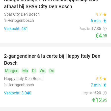
37%
afhaal bij SPAR City Den Bosch
Spar City Den Bosch
9.7
star
's-Hertogenbosch
6 min.
directions_walk
Verkocht: 481
€7
,85
Regulier
€4
,95
2-gangendiner à la carte bij Happy Italy Den
35%
Bosch
Morgen
Ma
Di
Wo
Do
Happy Italy Den Bosch
8.5
star
's-Hertogenbosch
7 min.
directions_walk
Verkocht: 3.040
€20
Regulier
€12
,95