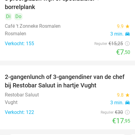
51%
borrelplank
Di
Do
Café 't Zonneke Rosmalen
9.9
star
Rosmalen
3 min.
directions_car
Verkocht: 155
€15
,25
Regulier
€7
,50
2-gangenlunch of 3-gangendiner van de chef
40%
bij Restobar Saluut in hartje Vught
Restobar Saluut
9.8
star
Vught
3 min.
directions_car
Verkocht: 122
€30
Regulier
€17
,95