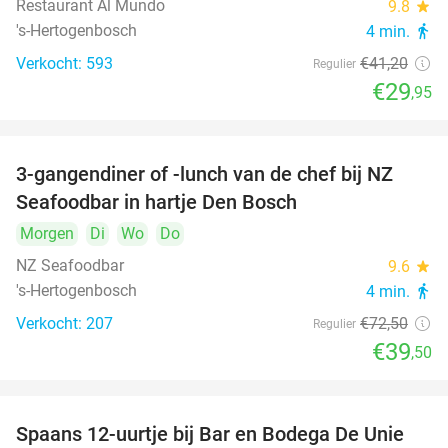
Restaurant Al Mundo
9.8
star
's-Hertogenbosch
4 min.
directions_walk
Verkocht: 593
€41
,20
Regulier
€29
,95
3-gangendiner of -lunch van de chef bij NZ
46%
Seafoodbar in hartje Den Bosch
Morgen
Di
Wo
Do
NZ Seafoodbar
9.6
star
's-Hertogenbosch
4 min.
directions_walk
Verkocht: 207
€72
,50
Regulier
€39
,50
Spaans 12-uurtje bij Bar en Bodega De Unie
42%