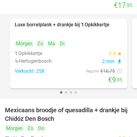
€17
,95
Luxe borrelplank + drankje bij 't Opkikkertje
41%
Morgen
Zo
Ma
Di
't Opkikkertje
9.4
star
's-Hertogenbosch
2 min.
directions_walk
Verkocht: 258
€16
,75
Regulier
€9
,95
Mexicaans broodje of quesadilla + drankje bij
37%
Chidóz Den Bosch
Morgen
Zo
Do