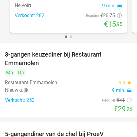
Helvoirt
9 min.
directions_car
Verkocht: 282
€20
,75
Regulier
€15
,95
3-gangen keuzediner bij Restaurant
27%
Emmamolen
Ma
Do
Restaurant Emmamolen
9.9
star
Nieuwkuijk
9 min.
directions_car
Verkocht: 253
€41
Regulier
€29
,95
5-gangendiner van de chef bij ProeV
31%