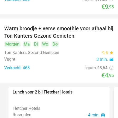
€9
,95
Warm broodje + verse smoothie voor afhaal bij
43%
Ton Kanters Gezond Genieten
Morgen
Ma
Di
Wo
Do
Ton Kanters Gezond Genieten
9.6
star
Vught
3 min.
directions_car
Verkocht: 463
€8
,64
Regulier
€4
,95
Lunch voor 2 bij Fletcher Hotels
40%
Fletcher Hotels
Rosmalen
4 min.
directions_car