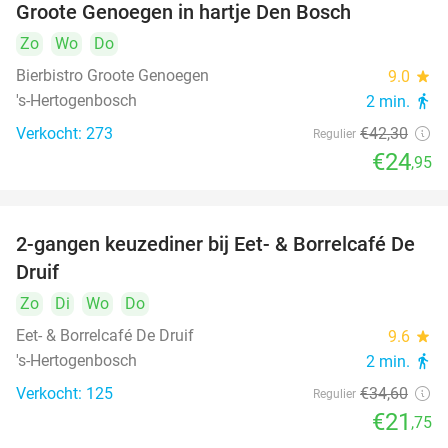
Groote Genoegen in hartje Den Bosch
Zo
Wo
Do
Bierbistro Groote Genoegen
9.0
star
's-Hertogenbosch
2 min.
directions_walk
Verkocht: 273
€42
,30
Regulier
€24
,95
2-gangen keuzediner bij Eet- & Borrelcafé De
37%
Druif
Zo
Di
Wo
Do
Eet- & Borrelcafé De Druif
9.6
star
's-Hertogenbosch
2 min.
directions_walk
Verkocht: 125
€34
,60
Regulier
€21
,75