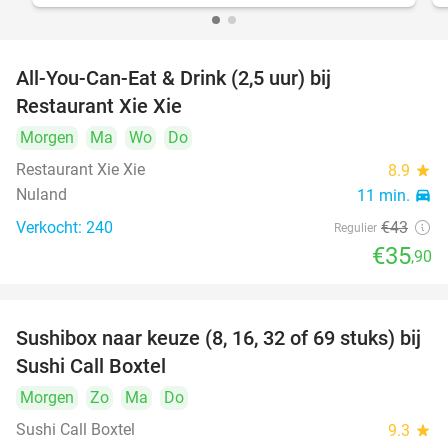
All-You-Can-Eat & Drink (2,5 uur) bij
17%
Restaurant Xie Xie
Morgen
Ma
Wo
Do
Restaurant Xie Xie
8.9
star
Nuland
11 min.
directions_car
Verkocht: 240
€43
Regulier
€35
,90
Sushibox naar keuze (8, 16, 32 of 69 stuks) bij
53%
Sushi Call Boxtel
Morgen
Zo
Ma
Do
Sushi Call Boxtel
9.3
star