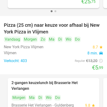
€25
,75
Pizza (25 cm) naar keuze voor afhaal bij New
55%
York Pizza in Vlijmen
Vandaag
Morgen
Zo
Ma
Di
Wo
Do
New York Pizza Vlijmen
8.7
star
Vlijmen
8 min.
directions_car
Verkocht: 403
€13
,20
Regulier
€5
,99
2-gangen keuzelunch bij Brasserie Het
23%
Verlangen
Morgen
Ma
Di
Wo
Do
Brasserie Het Verlangen - Guldenberg
9.8
star