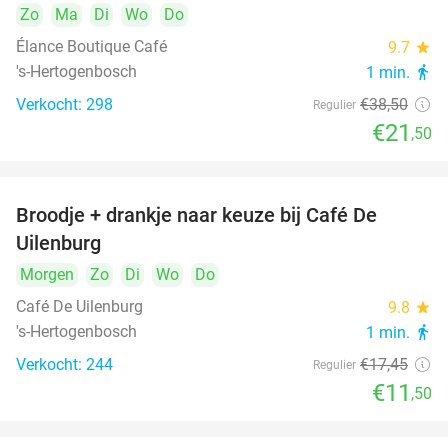
Zo
Ma
Di
Wo
Do
Élance Boutique Café
9.7
star
's-Hertogenbosch
1 min.
directions_walk
Verkocht: 298
€38
,50
Regulier
€21
,50
Broodje + drankje naar keuze bij Café De
34%
Uilenburg
Morgen
Zo
Di
Wo
Do
Café De Uilenburg
9.8
star
's-Hertogenbosch
1 min.
directions_walk
Verkocht: 244
€17
,45
Regulier
€11
,50