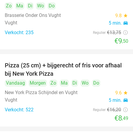
Zo
Ma
Di
Wo
Do
Brasserie Onder Ons Vught
9.8
star
Vught
5 min.
directions_car
Verkocht: 235
€13
,75
Regulier
€9
,50
Pizza (25 cm) + bijgerecht of fris voor afhaal
48%
bij New York Pizza
Vandaag
Morgen
Zo
Ma
Di
Wo
Do
New York Pizza Schijndel en Vught
9.6
star
Vught
5 min.
directions_car
Verkocht: 522
€16
,20
Regulier
€8
,49