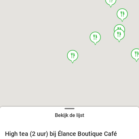
food
food
food
food
foo
food
Bekijk de lijst
High tea (2 uur) bij Élance Boutique Café
44%