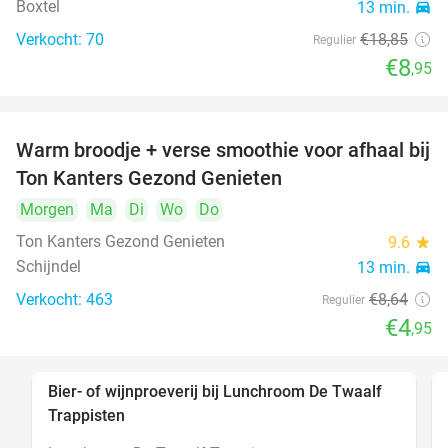
Boxtel
13 min.
directions_car
Verkocht: 70
€18
,85
Regulier
€8
,95
Warm broodje + verse smoothie voor afhaal bij
43%
Ton Kanters Gezond Genieten
Morgen
Ma
Di
Wo
Do
Ton Kanters Gezond Genieten
9.6
star
Schijndel
13 min.
directions_car
Verkocht: 463
€8
,64
Regulier
€4
,95
Bier- of wijnproeverij bij Lunchroom De Twaalf
40%
Trappisten