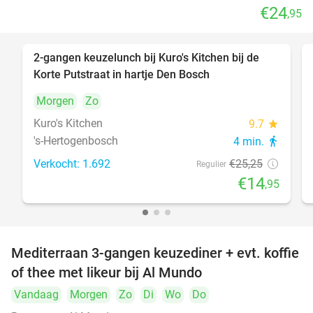
€24
,95
2-gangen keuzelunch bij Kuro's Kitchen bij de
41%
Korte Putstraat in hartje Den Bosch
Morgen
Zo
Kuro's Kitchen
9.7
star
's-Hertogenbosch
4 min.
directions_walk
Verkocht: 1.692
€25
,25
Regulier
€14
,95
Mediterraan 3-gangen keuzediner + evt. koffie
27%
of thee met likeur bij Al Mundo
Vandaag
Morgen
Zo
Di
Wo
Do