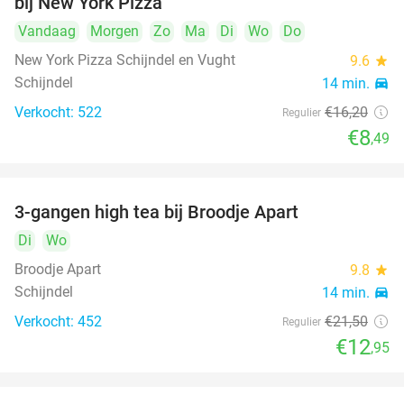
bij New York Pizza
Vandaag
Morgen
Zo
Ma
Di
Wo
Do
New York Pizza Schijndel en Vught
9.6
star
Schijndel
14 min.
directions_car
Verkocht: 522
€16
,20
Regulier
€8
,49
3-gangen high tea bij Broodje Apart
40%
Di
Wo
Broodje Apart
9.8
star
Schijndel
14 min.
directions_car
Verkocht: 452
€21
,50
Regulier
€12
,95