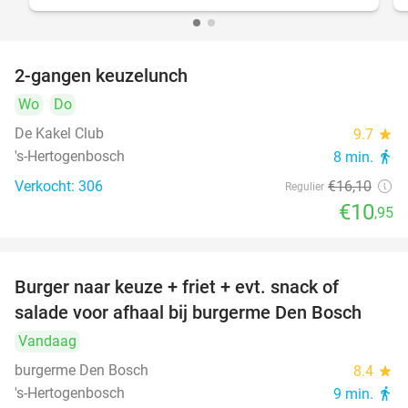
2-gangen keuzelunch
32%
Wo
Do
De Kakel Club
9.7
star
's-Hertogenbosch
8 min.
directions_walk
Verkocht: 306
€16
,10
Regulier
€10
,95
Burger naar keuze + friet + evt. snack of
37%
salade voor afhaal bij burgerme Den Bosch
Vandaag
burgerme Den Bosch
8.4
star
's-Hertogenbosch
9 min.
directions_walk