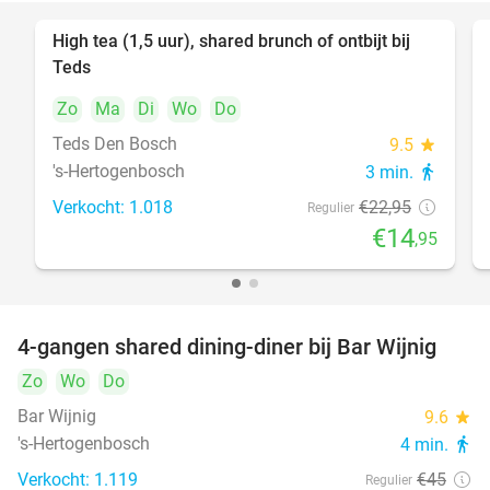
High tea (1,5 uur), shared brunch of ontbijt bij
35%
Teds
Zo
Ma
Di
Wo
Do
Teds Den Bosch
9.5
star
's-Hertogenbosch
3 min.
directions_walk
Verkocht: 1.018
€22
,95
Regulier
€14
,95
4-gangen shared dining-diner bij Bar Wijnig
45%
Zo
Wo
Do
Bar Wijnig
9.6
star
's-Hertogenbosch
4 min.
directions_walk
Verkocht: 1.119
€45
Regulier