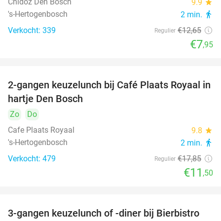
Chidóz Den Bosch
9.9
star
's-Hertogenbosch
2 min.
directions_walk
Verkocht: 339
€12
,65
Regulier
€7
,95
2-gangen keuzelunch bij Café Plaats Royaal in
36%
hartje Den Bosch
Zo
Do
Cafe Plaats Royaal
9.8
star
's-Hertogenbosch
2 min.
directions_walk
Verkocht: 479
€17
,85
Regulier
€11
,50
3-gangen keuzelunch of -diner bij Bierbistro
41%