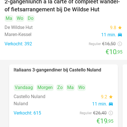
2-gangenlunch à la carte of compleet wandel-
34%
of fietsarrangement bij De Wildse Hut
Ma
Wo
Do
De Wildse Hut
9.8
star
Maren-Kessel
11 min.
directions_car
Verkocht: 392
€16
,50
Regulier
€10
,95
Italiaans 3-gangendiner bij Castello Nuland
24%
Vandaag
Morgen
Zo
Ma
Wo
Castello Nuland
9.2
star
Nuland
11 min.
directions_car
Verkocht: 615
€26
,40
Regulier
€19
,95