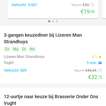
Verkocht: 4.867
€33
Regulier
€19
,90
3-gangen keuzediner bij IJzeren Man
29%
Strandhuys
Zo
Ma
Di
Wo
IJzeren Man Strandhuys
9.3
star
Vught
5 min.
directions_car
Verkocht: 809
€46
,45
Regulier
€32
,75
12-uurtje naar keuze bij Brasserie Onder Ons
31%
Vught