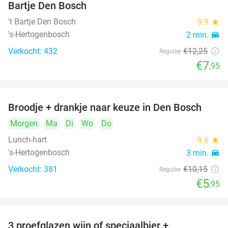
Bartje Den Bosch
't Bartje Den Bosch
9.9
star
's-Hertogenbosch
2 min.
directions_car
Verkocht: 432
€12
,25
Regulier
€7
,95
Broodje + drankje naar keuze in Den Bosch
41%
Morgen
Ma
Di
Wo
Do
Lunch-hart
9.6
star
's-Hertogenbosch
3 min.
directions_car
Verkocht: 381
€10
,15
Regulier
€5
,95
3 proefglazen wijn of speciaalbier +