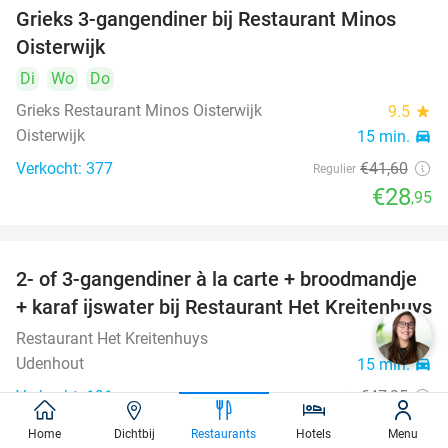
Grieks 3-gangendiner bij Restaurant Minos
30%
Oisterwijk
Di
Wo
Do
Grieks Restaurant Minos Oisterwijk
9.5
star
Oisterwijk
15 min.
directions_car
Verkocht: 377
€41
,60
Regulier
€28
,95
2- of 3-gangendiner à la carte + broodmandje
38%
+ karaf ijswater bij Restaurant Het Kreitenhuys
Restaurant Het Kreitenhuys
9.3
star
Udenhout
15 min.
directions_car
Verkocht: 191
€47
,35
Regulier
€29
,50
Home
Dichtbij
Restaurants
Hotels
Menu