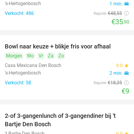
's-Hertogenbosch
1 min.
directions_car
Verkocht: 486
€48
,55
Regulier
€35
,90
Bowl naar keuze + blikje fris voor afhaal
51%
Morgen
Wo
Vr
Za
Zo
Casa Mexicana Den Bosch
9.0
star
's-Hertogenbosch
2 min.
directions_car
Verkocht: 58
€18
,35
Regulier
€9
2-of 3-gangenlunch of 3-gangendiner bij 't
35%
Bartje Den Bosch
't Bartje Den Bosch
9.9
star