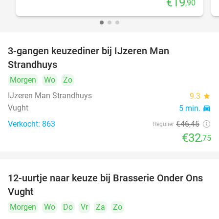
€19
,90
3-gangen keuzediner bij IJzeren Man
29%
Strandhuys
Morgen
Wo
Zo
IJzeren Man Strandhuys
9.3
star
Vught
5 min.
directions_car
Verkocht: 863
€46
,45
Regulier
€32
,75
12-uurtje naar keuze bij Brasserie Onder Ons
31%
Vught
Morgen
Wo
Do
Vr
Za
Zo