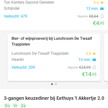
Ton Kanters Gezond Genieten
9.6
star
Schijndel
13 min.
directions_car
Verkocht: 479
€8
,64
Regulier
€4
,95
Bier- of wijnproeverij bij Lunchroom De Twaalf
40%
Trappisten
Lunchroom De Twaalf Trappisten
9.8
star
Haaren
13 min.
directions_car
Verkocht: 209
€24
,95
Regulier
€14
,95
3-gangen keuzediner bij Eethuys 't Akkertje 2.0
44%
Do
Vr
Za