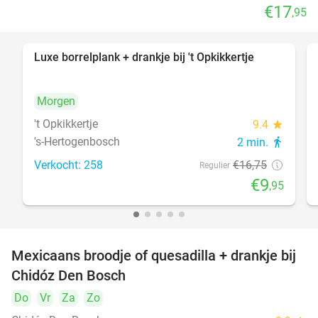
€17
,95
Luxe borrelplank + drankje bij 't Opkikkertje
41%
Morgen
't Opkikkertje
9.4
star
's-Hertogenbosch
2 min.
directions_walk
Verkocht: 258
€16
,75
Regulier
€9
,95
Mexicaans broodje of quesadilla + drankje bij
37%
Chidóz Den Bosch
Do
Vr
Za
Zo