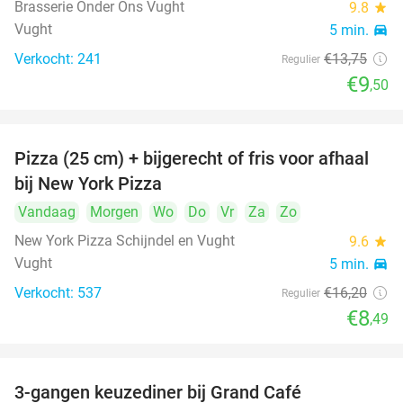
Brasserie Onder Ons Vught
9.8
star
Vught
5 min.
directions_car
Verkocht: 241
€13
,75
Regulier
€9
,50
Pizza (25 cm) + bijgerecht of fris voor afhaal
48%
bij New York Pizza
Vandaag
Morgen
Wo
Do
Vr
Za
Zo
New York Pizza Schijndel en Vught
9.6
star
Vught
5 min.
directions_car
Verkocht: 537
€16
,20
Regulier
€8
,49
3-gangen keuzediner bij Grand Café
26%