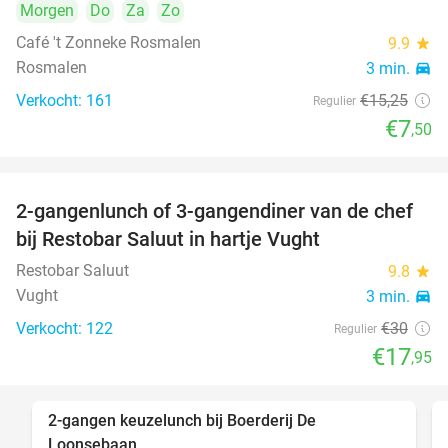
Morgen
Do
Za
Zo
Café 't Zonneke Rosmalen
9.9
star
Rosmalen
3 min.
directions_car
Verkocht: 161
€15
,25
Regulier
€7
,50
2-gangenlunch of 3-gangendiner van de chef
40%
bij Restobar Saluut in hartje Vught
Restobar Saluut
9.8
star
Vught
3 min.
directions_car
Verkocht: 122
€30
Regulier
€17
,95
2-gangen keuzelunch bij Boerderij De
30%
Loonsebaan