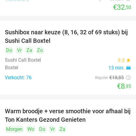
€32
,50
Sushibox naar keuze (8, 16, 32 of 69 stuks) bij
53%
Sushi Call Boxtel
Do
Vr
Za
Zo
Sushi Call Boxtel
9.3
star
Boxtel
13 min.
directions_car
Verkocht: 76
€18
,85
Regulier
€8
,95
Warm broodje + verse smoothie voor afhaal bij
43%
Ton Kanters Gezond Genieten
Morgen
Wo
Do
Vr
Za