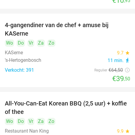
€10
,95
4-gangendiner van de chef + amuse bij
39%
KASerne
Wo
Do
Vr
Za
Zo
KASerne
9.7
star
's-Hertogenbosch
11 min.
directions_walk
Verkocht: 391
€64
,50
Regulier
€39
,50
All-You-Can-Eat Korean BBQ (2,5 uur) + koffie
26%
of thee
Wo
Do
Vr
Za
Zo
Restaurant Nan King
9.9
star