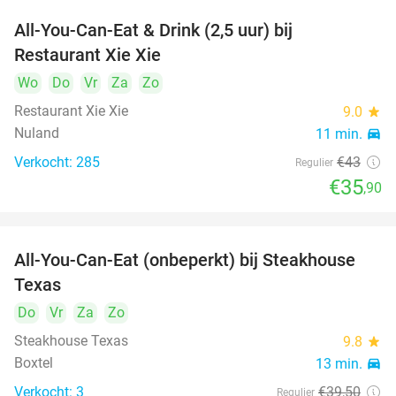
All-You-Can-Eat & Drink (2,5 uur) bij
17%
Restaurant Xie Xie
Wo
Do
Vr
Za
Zo
Restaurant Xie Xie
9.0
star
Nuland
11 min.
directions_car
Verkocht: 285
€43
Regulier
€35
,90
All-You-Can-Eat (onbeperkt) bij Steakhouse
18%
Texas
Do
Vr
Za
Zo
Steakhouse Texas
9.8
star
Boxtel
13 min.
directions_car
Verkocht: 3
€39
,50
Regulier