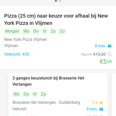
Pizza (25 cm) naar keuze voor afhaal bij New
55%
York Pizza in Vlijmen
Morgen
Wo
Do
Vr
Za
Zo
New York Pizza Vlijmen
Vlijmen
8 min.
directions_car
Verkocht: 436
€13
,20
Regulier
€5
,99
2-gangen keuzelunch bij Brasserie Het
23%
Verlangen
Wo
Do
Vr
Za
Brasserie Het Verlangen - Guldenberg
9.8
star
Helvoirt
9 min.
directions_car