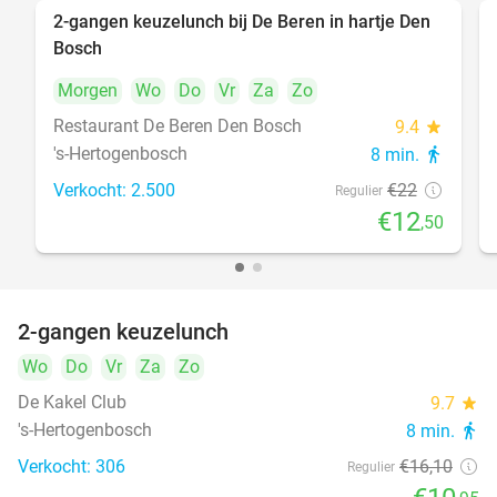
2-gangen keuzelunch bij De Beren in hartje Den
43%
Bosch
Morgen
Wo
Do
Vr
Za
Zo
Restaurant De Beren Den Bosch
9.4
star
's-Hertogenbosch
8 min.
directions_walk
Verkocht: 2.500
€22
Regulier
€12
,50
2-gangen keuzelunch
32%
Wo
Do
Vr
Za
Zo
De Kakel Club
9.7
star
's-Hertogenbosch
8 min.
directions_walk
Verkocht: 306
€16
,10
Regulier