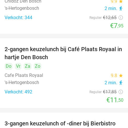
Chidóz Den Bosch
9.9
star
's-Hertogenbosch
2 min.
directions_walk
Verkocht: 344
€12
,65
Regulier
€7
,95
2-gangen keuzelunch bij Café Plaats Royaal in
36%
hartje Den Bosch
Do
Vr
Za
Zo
Cafe Plaats Royaal
9.8
star
's-Hertogenbosch
2 min.
directions_walk
Verkocht: 492
€17
,85
Regulier
€11
,50
3-gangen keuzelunch of -diner bij Bierbistro
41%