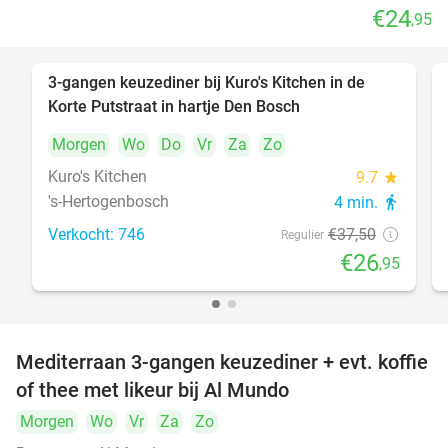
€24
,95
3-gangen keuzediner bij Kuro's Kitchen in de
28%
Korte Putstraat in hartje Den Bosch
Morgen
Wo
Do
Vr
Za
Zo
Kuro's Kitchen
9.7
star
's-Hertogenbosch
4 min.
directions_walk
Verkocht: 746
€37
,50
Regulier
€26
,95
Mediterraan 3-gangen keuzediner + evt. koffie
27%
of thee met likeur bij Al Mundo
Morgen
Wo
Vr
Za
Zo