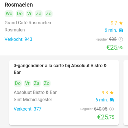
Rosmaelen
Wo
Do
Vr
Za
Zo
Grand Café Rosmaelen
9.7
star
Rosmalen
6 min.
directions_car
Verkocht: 943
€35
Regulier
€25
,95
3-gangendiner à la carte bij Absoluut Bistro &
37%
Bar
Do
Vr
Za
Zo
Absoluut Bistro & Bar
9.8
star
Sint-Michielsgestel
6 min.
directions_car
Verkocht: 377
€40
,95
Regulier
€25
,75