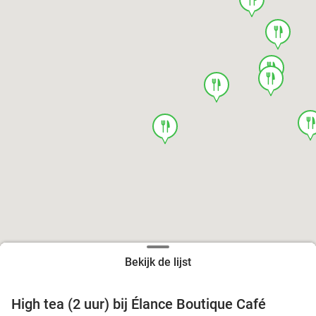
food
food
food
food
foo
food
Bekijk de lijst
High tea (2 uur) bij Élance Boutique Café
44%