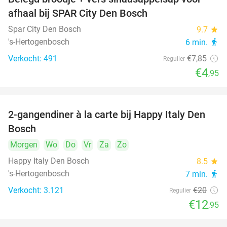
37%
afhaal bij SPAR City Den Bosch
Spar City Den Bosch
9.7
star
's-Hertogenbosch
6 min.
directions_walk
Verkocht: 491
€7
,85
Regulier
€4
,95
2-gangendiner à la carte bij Happy Italy Den
35%
Bosch
Morgen
Wo
Do
Vr
Za
Zo
Happy Italy Den Bosch
8.5
star
's-Hertogenbosch
7 min.
directions_walk
Verkocht: 3.121
€20
Regulier
€12
,95