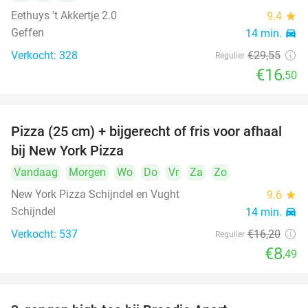
Eethuys 't Akkertje 2.0
9.4
star
Geffen
14 min.
directions_car
Verkocht: 328
€29
,55
Regulier
€16
,50
Pizza (25 cm) + bijgerecht of fris voor afhaal
48%
bij New York Pizza
Vandaag
Morgen
Wo
Do
Vr
Za
Zo
New York Pizza Schijndel en Vught
9.6
star
Schijndel
14 min.
directions_car
Verkocht: 537
€16
,20
Regulier
€8
,49