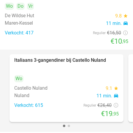
Wo
Do
Vr
De Wildse Hut
9.8
star
Maren-Kessel
11 min.
directions_car
Verkocht: 417
€16
,50
Regulier
€10
,95
Italiaans 3-gangendiner bij Castello Nuland
24%
Wo
Castello Nuland
9.1
star
Nuland
11 min.
directions_car
Verkocht: 615
€26
,40
Regulier
€19
,95