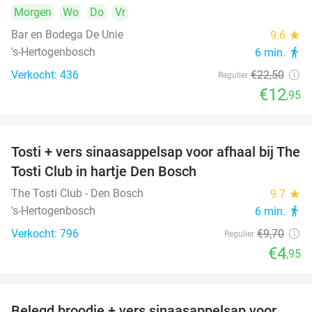
Morgen
Wo
Do
Vr
Bar en Bodega De Unie
9.6
star
's-Hertogenbosch
6 min.
directions_walk
Verkocht: 436
€22
,50
Regulier
€12
,95
Tosti + vers sinaasappelsap voor afhaal bij The
49%
Tosti Club in hartje Den Bosch
The Tosti Club - Den Bosch
9.7
star
's-Hertogenbosch
6 min.
directions_walk
Verkocht: 796
€9
,70
Regulier
€4
,95
Belegd broodje + vers sinaasappelsap voor