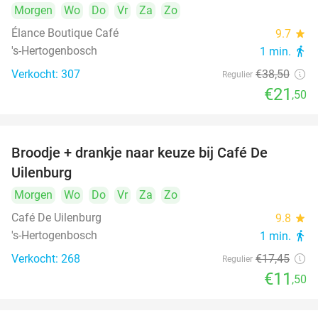
Morgen
Wo
Do
Vr
Za
Zo
Élance Boutique Café
9.7
star
's-Hertogenbosch
1 min.
directions_walk
Verkocht: 307
€38
,50
Regulier
€21
,50
Broodje + drankje naar keuze bij Café De
34%
Uilenburg
Morgen
Wo
Do
Vr
Za
Zo
Café De Uilenburg
9.8
star
's-Hertogenbosch
1 min.
directions_walk
Verkocht: 268
€17
,45
Regulier
€11
,50