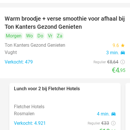
Warm broodje + verse smoothie voor afhaal bij
43%
Ton Kanters Gezond Genieten
Morgen
Wo
Do
Vr
Za
Ton Kanters Gezond Genieten
9.6
star
Vught
3 min.
directions_car
Verkocht: 479
€8
,64
Regulier
€4
,95
Lunch voor 2 bij Fletcher Hotels
40%
Fletcher Hotels
Rosmalen
4 min.
directions_car
Verkocht: 4.921
€33
Regulier