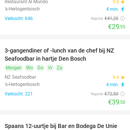
Restaurant Al Mundo
9.8
star
's-Hertogenbosch
4 min.
directions_walk
Verkocht: 646
€41
,20
Regulier
€29
,95
3-gangendiner of -lunch van de chef bij NZ
46%
Seafoodbar in hartje Den Bosch
Morgen
Wo
Do
Vr
Za
NZ Seafoodbar
9.6
star
's-Hertogenbosch
4 min.
directions_walk
Verkocht: 221
€72
,50
Regulier
€39
,50
Spaans 12-uurtje bij Bar en Bodega De Unie
42%