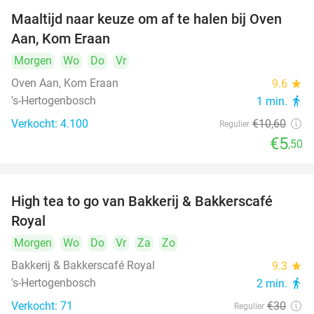
Maaltijd naar keuze om af te halen bij Oven
48%
Aan, Kom Eraan
Morgen
Wo
Do
Vr
Oven Aan, Kom Eraan
9.6
star
's-Hertogenbosch
1 min.
directions_walk
Verkocht: 4.100
€10
,60
Regulier
€5
,50
High tea to go van Bakkerij & Bakkerscafé
40%
Royal
Morgen
Wo
Do
Vr
Za
Zo
Bakkerij & Bakkerscafé Royal
9.3
star
's-Hertogenbosch
2 min.
directions_walk
Verkocht: 71
€30
Regulier