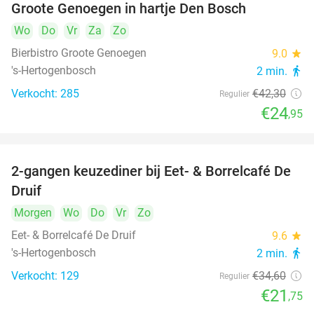
Groote Genoegen in hartje Den Bosch
Wo
Do
Vr
Za
Zo
Bierbistro Groote Genoegen
9.0
star
's-Hertogenbosch
2 min.
directions_walk
Verkocht: 285
€42
,30
Regulier
€24
,95
2-gangen keuzediner bij Eet- & Borrelcafé De
37%
Druif
Morgen
Wo
Do
Vr
Zo
Eet- & Borrelcafé De Druif
9.6
star
's-Hertogenbosch
2 min.
directions_walk
Verkocht: 129
€34
,60
Regulier
€21
,75