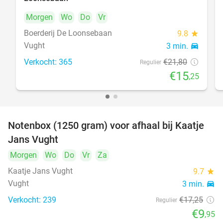
Morgen
Wo
Do
Vr
Boerderij De Loonsebaan
9.8
star
Vught
3 min.
directions_car
Verkocht: 365
€21
,80
Regulier
€15
,25
Notenbox (1250 gram) voor afhaal bij Kaatje
42%
Jans Vught
Morgen
Wo
Do
Vr
Za
Kaatje Jans Vught
9.7
star
Vught
3 min.
directions_car
Verkocht: 239
€17
,25
Regulier
€9
,95