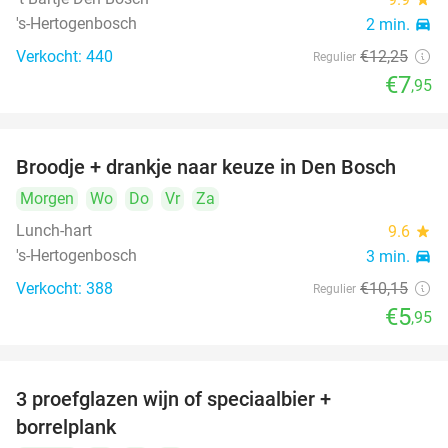
's-Hertogenbosch
2 min.
directions_car
Verkocht: 440
€12
,25
Regulier
€7
,95
Broodje + drankje naar keuze in Den Bosch
41%
Morgen
Wo
Do
Vr
Za
Lunch-hart
9.6
star
's-Hertogenbosch
3 min.
directions_car
Verkocht: 388
€10
,15
Regulier
€5
,95
3 proefglazen wijn of speciaalbier +
51%
borrelplank