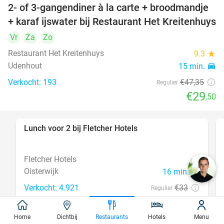
2- of 3-gangendiner à la carte + broodmandje
38%
+ karaf ijswater bij Restaurant Het Kreitenhuys
Vr
Za
Zo
Restaurant Het Kreitenhuys
9.3
star
Udenhout
15 min.
directions_car
Verkocht: 193
€47
,35
Regulier
€29
,50
Lunch voor 2 bij Fletcher Hotels
40%
Fletcher Hotels
Oisterwijk
16 min.
directions_car
Verkocht: 4.921
€33
Regulier
€19
,90
Home
Dichtbij
Restaurants
Hotels
Menu