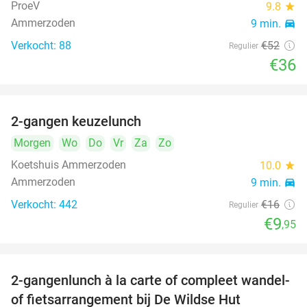
ProeV
9.8
star
Ammerzoden
9 min.
directions_car
Verkocht: 88
€52
Regulier
€36
2-gangen keuzelunch
38%
Morgen
Wo
Do
Vr
Za
Zo
Koetshuis Ammerzoden
10.0
star
Ammerzoden
9 min.
directions_car
Verkocht: 442
€16
Regulier
€9
,95
2-gangenlunch à la carte of compleet wandel-
34%
of fietsarrangement bij De Wildse Hut