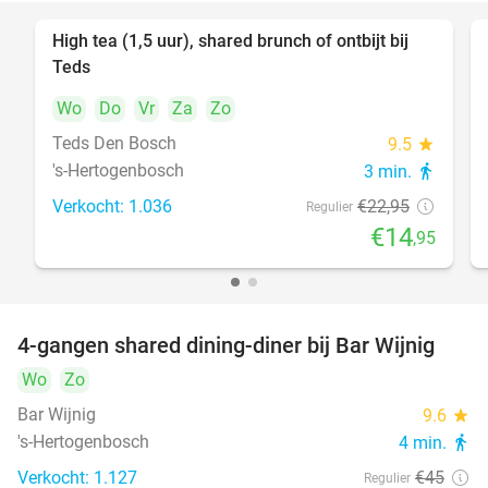
High tea (1,5 uur), shared brunch of ontbijt bij
35%
Teds
Wo
Do
Vr
Za
Zo
Teds Den Bosch
9.5
star
's-Hertogenbosch
3 min.
directions_walk
Verkocht: 1.036
€22
,95
Regulier
€14
,95
4-gangen shared dining-diner bij Bar Wijnig
45%
Wo
Zo
Bar Wijnig
9.6
star
's-Hertogenbosch
4 min.
directions_walk
Verkocht: 1.127
€45
Regulier