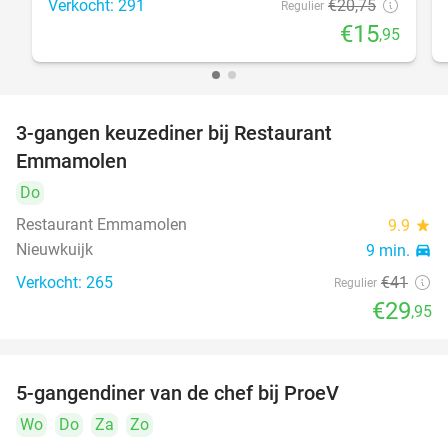
Verkocht: 291
€20
,75
Regulier
€15
,95
3-gangen keuzediner bij Restaurant
27%
Emmamolen
Do
Restaurant Emmamolen
9.9
star
Nieuwkuijk
9 min.
directions_car
Verkocht: 265
€41
Regulier
€29
,95
5-gangendiner van de chef bij ProeV
31%
Wo
Do
Za
Zo