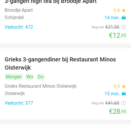
3-gangen high tea bij Broodje Apart
40%
Broodje Apart
9.8
star
Schijndel
14 min.
directions_car
Verkocht: 472
€21
,50
Regulier
€12
,95
Grieks 3-gangendiner bij Restaurant Minos
30%
Oisterwijk
Morgen
Wo
Do
Grieks Restaurant Minos Oisterwijk
9.5
star
Oisterwijk
15 min.
directions_car
Verkocht: 377
€41
,60
Regulier
€28
,95