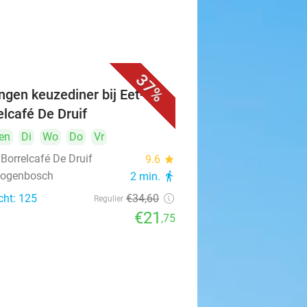
37%
ngen keuzediner bij Eet- &
elcafé De Druif
en
Di
Wo
Do
Vr
 Borrelcafé De Druif
9.6
star
rtogenbosch
2 min.
directions_walk
cht: 125
€34
,60
Regulier
€21
,75