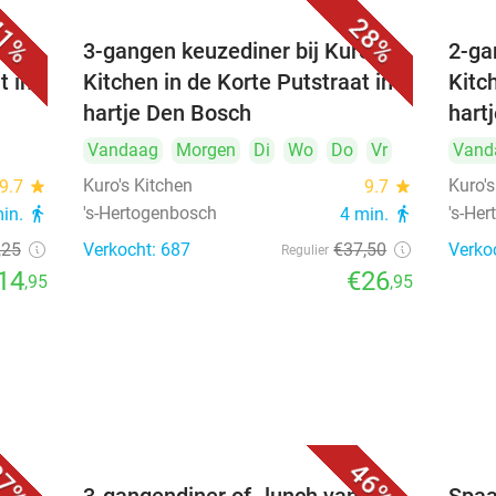
1%
28%
's
3-gangen keuzediner bij Kuro's
2-ga
t in
Kitchen in de Korte Putstraat in
Kitc
hartje Den Bosch
hart
Vandaag
Morgen
Di
Wo
Do
Vr
Vand
Kuro's Kitchen
Kuro's
9.7
star
9.7
star
's-Hertogenbosch
's-He
min.
directions_walk
4 min.
directions_walk
,25
Verkocht: 687
€37
,50
Verko
Regulier
14
€26
,95
,95
7%
46%