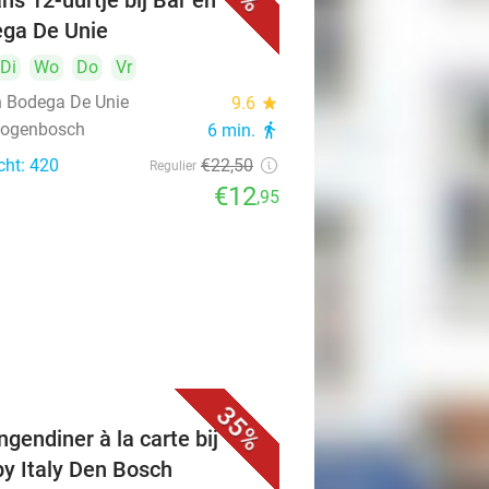
ns 12-uurtje bij Bar en
ga De Unie
Di
Wo
Do
Vr
n Bodega De Unie
9.6
star
rtogenbosch
6 min.
directions_walk
cht: 420
€22
,50
Regulier
€12
,95
35%
ngendiner à la carte bij
y Italy Den Bosch