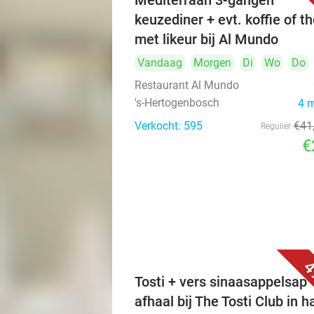
Mediterraan 3-gangen
keuzediner + evt. koffie of t
met likeur bij Al Mundo
Vandaag
Morgen
Di
Wo
Do
Restaurant Al Mundo
's-Hertogenbosch
4 
Verkocht: 595
€41
Regulier
€
4
Tosti + vers sinaasappelsap 
afhaal bij The Tosti Club in h