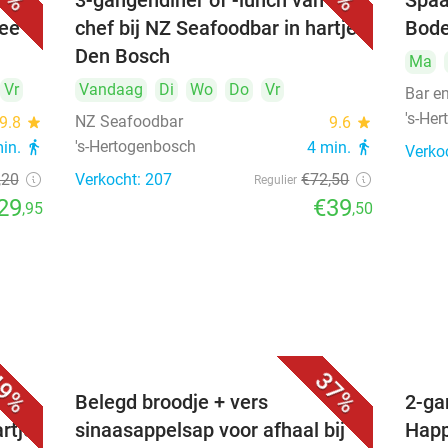
3-gangendiner of -lunch van de
Spaa
hee
chef bij NZ Seafoodbar in hartje
Bode
Den Bosch
Ma
Vr
Vandaag
Di
Wo
Do
Vr
Bar e
's-He
NZ Seafoodbar
9.8
star
9.6
star
's-Hertogenbosch
min.
directions_walk
4 min.
directions_walk
Verko
,20
Verkocht: 207
€72
,50
Regulier
29
€39
,95
,50
9%
37%
voor
Belegd broodje + vers
2-ga
artje
sinaasappelsap voor afhaal bij
Happ