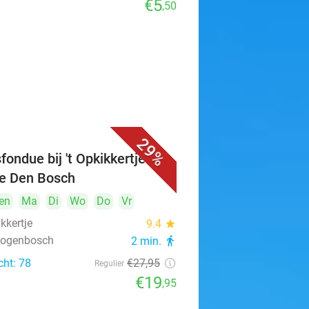
€5
,50
29%
fondue bij 't Opkikkertje in
je Den Bosch
en
Ma
Di
Wo
Do
Vr
ikkertje
9.4
star
rtogenbosch
2 min.
directions_walk
cht: 78
€27
,95
Regulier
€19
,95