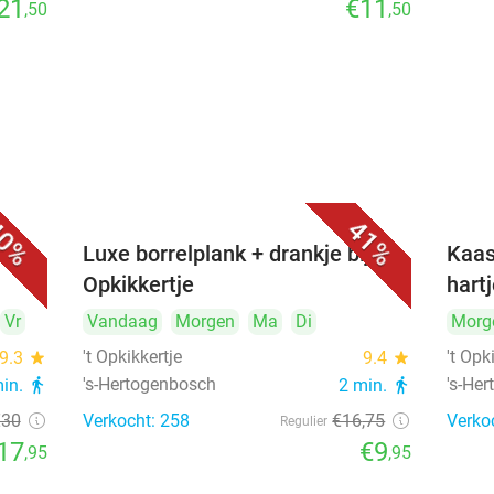
21
€11
,50
,50
0%
41%
&
Luxe borrelplank + drankje bij 't
Kaas
Opkikkertje
hart
Vr
Vandaag
Morgen
Ma
Di
Morg
't Opkikkertje
't Opk
9.3
star
9.4
star
's-Hertogenbosch
's-He
min.
directions_walk
2 min.
directions_walk
€30
Verkocht: 258
€16
,75
Verko
Regulier
17
€9
,95
,95