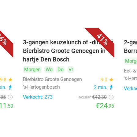
6%
41%
é
3-gangen keuzelunch of -diner bij
2-ga
Bierbistro Groote Genoegen in
Borr
hartje Den Bosch
Morg
Morgen
Wo
Do
Vr
Eet- &
's-He
Bierbistro Groote Genoegen
9.8
star
9.0
star
's-Hertogenbosch
min.
directions_walk
2 min.
directions_walk
Verko
,85
Verkocht: 273
€42
,30
Regulier
11
€24
,50
,95