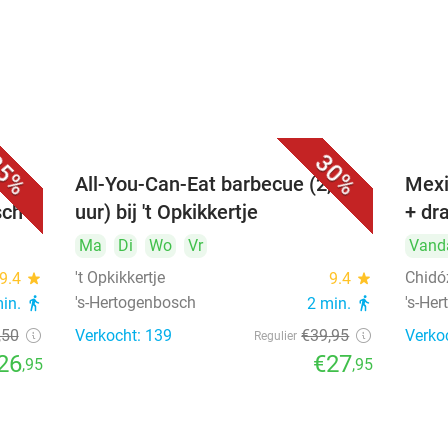
5%
30%
All-You-Can-Eat barbecue (2,5
Mexi
sch
uur) bij 't Opkikkertje
+ dr
Ma
Di
Wo
Vr
Vand
't Opkikkertje
Chidó
9.4
star
9.4
star
's-Hertogenbosch
's-He
min.
directions_walk
2 min.
directions_walk
,50
Verkocht: 139
€39
,95
Verko
Regulier
26
€27
,95
,95