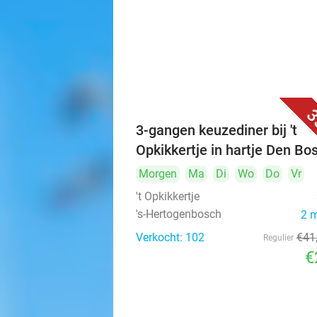
3
3-gangen keuzediner bij 't
Opkikkertje in hartje Den Bo
Morgen
Ma
Di
Wo
Do
Vr
't Opkikkertje
's-Hertogenbosch
2 
Verkocht: 102
€41
Regulier
€