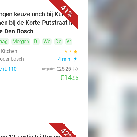
41%
ngen keuzelunch bij Kuro's
hen bij de Korte Putstraat in
je Den Bosch
aag
Morgen
Di
Wo
Do
Vr
 Kitchen
9.7
star
rtogenbosch
4 min.
directions_walk
cht: 110
€25
,25
Regulier
€14
,95
42%