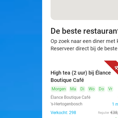
De beste restauran
Op zoek naar een diner met ko
Reserveer direct bij de best
4
High tea (2 uur) bij Élance
Boutique Café
Morgen
Ma
Di
Wo
Do
Vr
Élance Boutique Café
's-Hertogenbosch
1 
Verkocht: 298
€38
Regulier