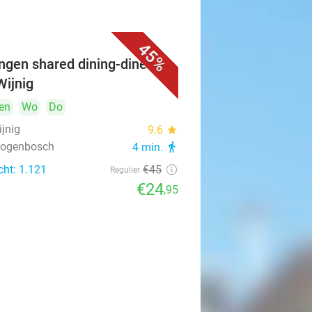
45%
ngen shared dining-diner bij
Wijnig
en
Wo
Do
ijnig
9.6
star
rtogenbosch
4 min.
directions_walk
cht: 1.121
€45
Regulier
€24
,95