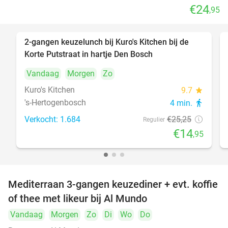
€24
,95
2-gangen keuzelunch bij Kuro's Kitchen bij de
41%
Korte Putstraat in hartje Den Bosch
Vandaag
Morgen
Zo
Kuro's Kitchen
9.7
star
's-Hertogenbosch
4 min.
directions_walk
Verkocht: 1.684
€25
,25
Regulier
€14
,95
Mediterraan 3-gangen keuzediner + evt. koffie
27%
of thee met likeur bij Al Mundo
Vandaag
Morgen
Zo
Di
Wo
Do