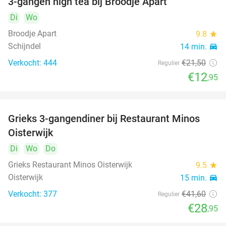
3-gangen high tea bij Broodje Apart
40%
Di
Wo
Broodje Apart
9.8
star
Schijndel
14 min.
directions_car
Verkocht: 444
€21
,50
Regulier
€12
,95
Grieks 3-gangendiner bij Restaurant Minos
30%
Oisterwijk
Di
Wo
Do
Grieks Restaurant Minos Oisterwijk
9.5
star
Oisterwijk
15 min.
directions_car
Verkocht: 377
€41
,60
Regulier
€28
,95