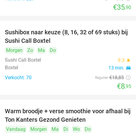
€35
,90
Sushibox naar keuze (8, 16, 32 of 69 stuks) bij
53%
Sushi Call Boxtel
Morgen
Zo
Ma
Do
Sushi Call Boxtel
9.3
star
Boxtel
13 min.
directions_car
Verkocht: 70
€18
,85
Regulier
€8
,95
Warm broodje + verse smoothie voor afhaal bij
43%
Ton Kanters Gezond Genieten
Vandaag
Morgen
Ma
Di
Wo
Do