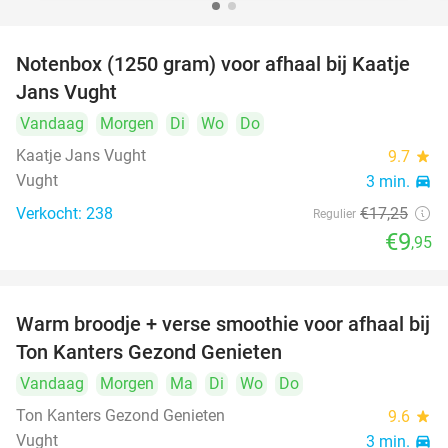
Notenbox (1250 gram) voor afhaal bij Kaatje
42%
Jans Vught
Vandaag
Morgen
Di
Wo
Do
Kaatje Jans Vught
9.7
star
Vught
3 min.
directions_car
Verkocht: 238
€17
,25
Regulier
€9
,95
Warm broodje + verse smoothie voor afhaal bij
43%
Ton Kanters Gezond Genieten
Vandaag
Morgen
Ma
Di
Wo
Do
Ton Kanters Gezond Genieten
9.6
star
Vught
3 min.
directions_car