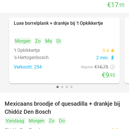
€17
,95
Luxe borrelplank + drankje bij 't Opkikkertje
41%
Morgen
Zo
Ma
Di
't Opkikkertje
9.4
star
's-Hertogenbosch
2 min.
directions_walk
Verkocht: 254
€16
,75
Regulier
€9
,95
Mexicaans broodje of quesadilla + drankje bij
37%
Chidóz Den Bosch
Vandaag
Morgen
Zo
Do