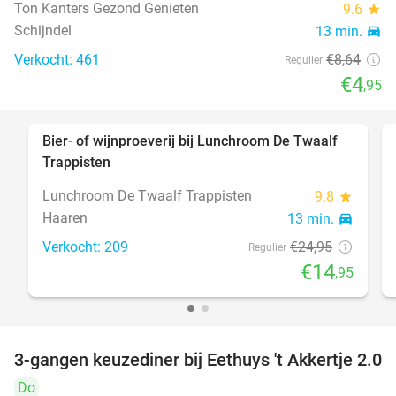
Ton Kanters Gezond Genieten
9.6
star
Schijndel
13 min.
directions_car
Verkocht: 461
€8
,64
Regulier
€4
,95
Bier- of wijnproeverij bij Lunchroom De Twaalf
40%
Trappisten
Lunchroom De Twaalf Trappisten
9.8
star
Haaren
13 min.
directions_car
Verkocht: 209
€24
,95
Regulier
€14
,95
3-gangen keuzediner bij Eethuys 't Akkertje 2.0
44%
Do