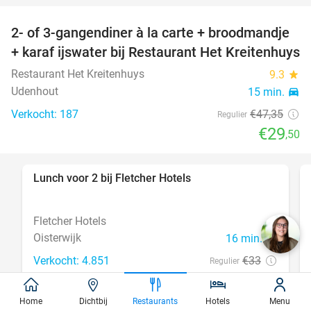
2- of 3-gangendiner à la carte + broodmandje
38%
+ karaf ijswater bij Restaurant Het Kreitenhuys
Restaurant Het Kreitenhuys
9.3
star
Udenhout
15 min.
directions_car
Verkocht: 187
€47
,35
Regulier
€29
,50
Lunch voor 2 bij Fletcher Hotels
40%
Fletcher Hotels
Oisterwijk
16 min.
directions_car
Verkocht: 4.851
€33
Regulier
€19
,90
Home
Dichtbij
Restaurants
Hotels
Menu