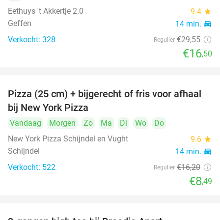
Eethuys 't Akkertje 2.0
9.4
star
Geffen
14 min.
directions_car
Verkocht: 328
€29
,55
Regulier
€16
,50
Pizza (25 cm) + bijgerecht of fris voor afhaal
48%
bij New York Pizza
Vandaag
Morgen
Zo
Ma
Di
Wo
Do
New York Pizza Schijndel en Vught
9.6
star
Schijndel
14 min.
directions_car
Verkocht: 522
€16
,20
Regulier
€8
,49