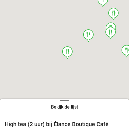
food
food
food
food
foo
food
Bekijk de lijst
High tea (2 uur) bij Élance Boutique Café
44%