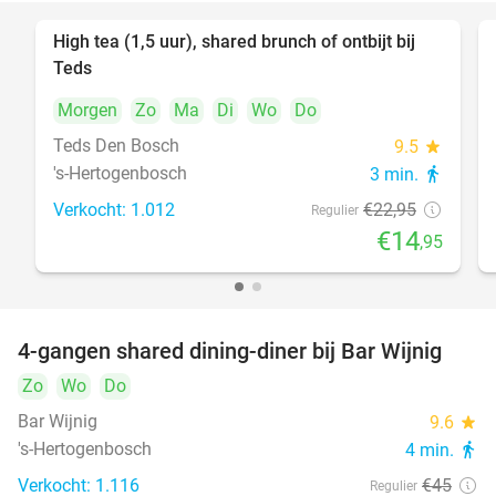
High tea (1,5 uur), shared brunch of ontbijt bij
35%
Teds
Morgen
Zo
Ma
Di
Wo
Do
Teds Den Bosch
9.5
star
's-Hertogenbosch
3 min.
directions_walk
Verkocht: 1.012
€22
,95
Regulier
€14
,95
4-gangen shared dining-diner bij Bar Wijnig
45%
Zo
Wo
Do
Bar Wijnig
9.6
star
's-Hertogenbosch
4 min.
directions_walk
Verkocht: 1.116
€45
Regulier