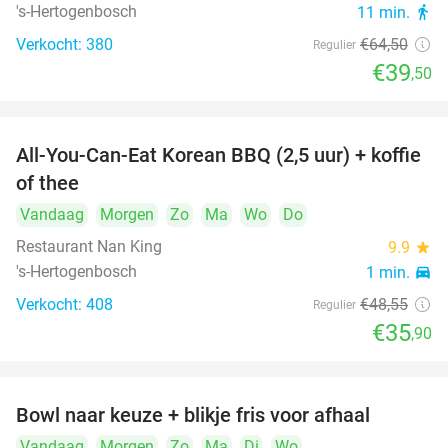
's-Hertogenbosch
11 min.
directions_walk
Verkocht: 380
€64
,50
Regulier
€39
,50
All-You-Can-Eat Korean BBQ (2,5 uur) + koffie
26%
of thee
Vandaag
Morgen
Zo
Ma
Wo
Do
Restaurant Nan King
9.9
star
's-Hertogenbosch
1 min.
directions_car
Verkocht: 408
€48
,55
Regulier
€35
,90
Bowl naar keuze + blikje fris voor afhaal
51%
Vandaag
Morgen
Zo
Ma
Di
Wo