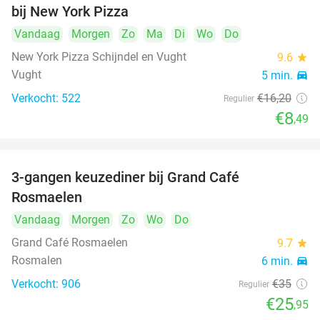
bij New York Pizza
Vandaag
Morgen
Zo
Ma
Di
Wo
Do
New York Pizza Schijndel en Vught
9.6
star
Vught
5 min.
directions_car
Verkocht: 522
€16
,20
Regulier
€8
,49
3-gangen keuzediner bij Grand Café
26%
Rosmaelen
Vandaag
Morgen
Zo
Wo
Do
Grand Café Rosmaelen
9.7
star
Rosmalen
6 min.
directions_car
Verkocht: 906
€35
Regulier
€25
,95