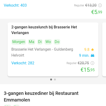
Verkocht: 403
€13
,20
Regulier
€5
,99
2-gangen keuzelunch bij Brasserie Het
23%
Verlangen
Morgen
Ma
Di
Wo
Do
Brasserie Het Verlangen - Guldenberg
9.8
star
Helvoirt
9 min.
directions_car
Verkocht: 282
€20
,75
Regulier
€15
,95
3-gangen keuzediner bij Restaurant
27%
Emmamolen