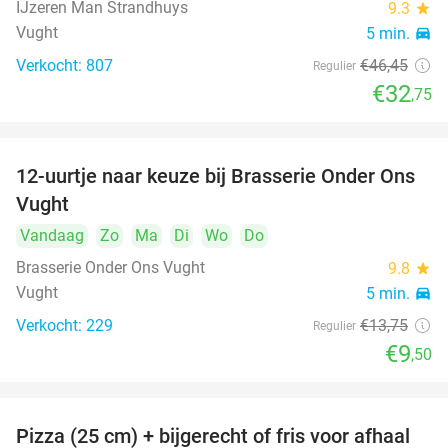
IJzeren Man Strandhuys
9.3
star
Vught
5 min.
directions_car
Verkocht: 807
€46
,45
Regulier
€32
,75
12-uurtje naar keuze bij Brasserie Onder Ons
31%
Vught
Vandaag
Zo
Ma
Di
Wo
Do
Brasserie Onder Ons Vught
9.8
star
Vught
5 min.
directions_car
Verkocht: 229
€13
,75
Regulier
€9
,50
Pizza (25 cm) + bijgerecht of fris voor afhaal
48%