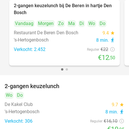
2-gangen keuzelunch bij De Beren in hartje Den
43%
Bosch
Vandaag
Morgen
Zo
Ma
Di
Wo
Do
Restaurant De Beren Den Bosch
9.4
star
's-Hertogenbosch
8 min.
directions_walk
Verkocht: 2.452
€22
Regulier
€12
,50
2-gangen keuzelunch
32%
Wo
Do
De Kakel Club
9.7
star
's-Hertogenbosch
8 min.
directions_walk
Verkocht: 306
€16
,10
Regulier