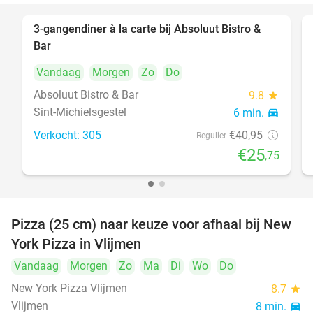
3-gangendiner à la carte bij Absoluut Bistro &
37%
Bar
Vandaag
Morgen
Zo
Do
Absoluut Bistro & Bar
9.8
star
Sint-Michielsgestel
6 min.
directions_car
Verkocht: 305
€40
,95
Regulier
€25
,75
Pizza (25 cm) naar keuze voor afhaal bij New
55%
York Pizza in Vlijmen
Vandaag
Morgen
Zo
Ma
Di
Wo
Do
New York Pizza Vlijmen
8.7
star
Vlijmen
8 min.
directions_car