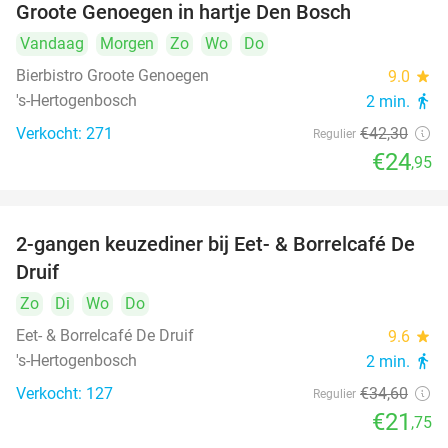
Groote Genoegen in hartje Den Bosch
Vandaag
Morgen
Zo
Wo
Do
Bierbistro Groote Genoegen
9.0
star
's-Hertogenbosch
2 min.
directions_walk
Verkocht: 271
€42
,30
Regulier
€24
,95
2-gangen keuzediner bij Eet- & Borrelcafé De
37%
Druif
Zo
Di
Wo
Do
Eet- & Borrelcafé De Druif
9.6
star
's-Hertogenbosch
2 min.
directions_walk
Verkocht: 127
€34
,60
Regulier
€21
,75