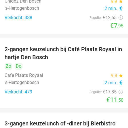
Chidóz Den Bosch
9.9
star
's-Hertogenbosch
2 min.
directions_walk
Verkocht: 338
€12
,65
Regulier
€7
,95
2-gangen keuzelunch bij Café Plaats Royaal in
36%
hartje Den Bosch
Zo
Do
Cafe Plaats Royaal
9.8
star
's-Hertogenbosch
2 min.
directions_walk
Verkocht: 479
€17
,85
Regulier
€11
,50
3-gangen keuzelunch of -diner bij Bierbistro
41%