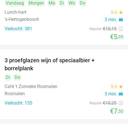
Vandaag
Morgen
Ma
Di
Wo
Do
Lunch-hart
9.6
star
's-Hertogenbosch
3 min.
directions_car
Verkocht: 381
€10
,15
Regulier
€5
,95
3 proefglazen wijn of speciaalbier +
51%
borrelplank
Di
Do
Café 't Zonneke Rosmalen
9.9
star
Rosmalen
3 min.
directions_car
Verkocht: 155
€15
,25
Regulier
€7
,50