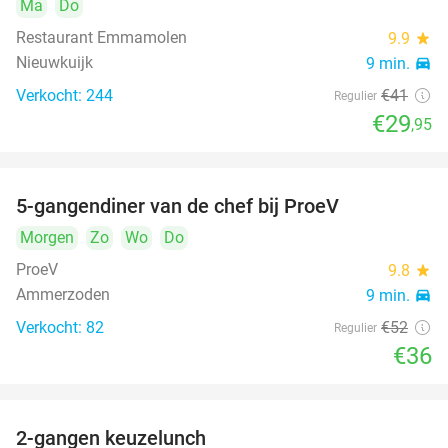
Ma
Do
Restaurant Emmamolen
9.9
star
Nieuwkuijk
9 min.
directions_car
Verkocht: 244
€41
Regulier
€29
,95
5-gangendiner van de chef bij ProeV
31%
Morgen
Zo
Wo
Do
ProeV
9.8
star
Ammerzoden
9 min.
directions_car
Verkocht: 82
€52
Regulier
€36
2-gangen keuzelunch
38%