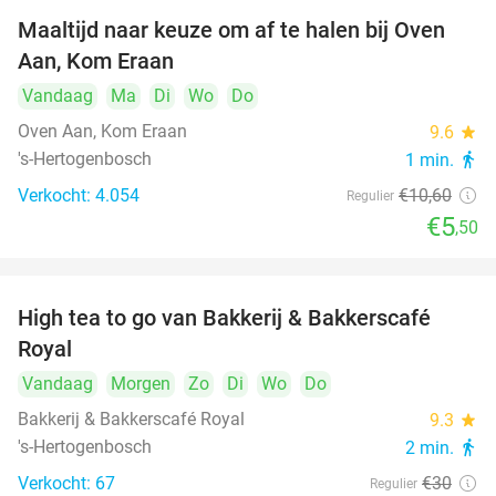
Maaltijd naar keuze om af te halen bij Oven
48%
Aan, Kom Eraan
Vandaag
Ma
Di
Wo
Do
Oven Aan, Kom Eraan
9.6
star
's-Hertogenbosch
1 min.
directions_walk
Verkocht: 4.054
€10
,60
Regulier
€5
,50
High tea to go van Bakkerij & Bakkerscafé
40%
Royal
Vandaag
Morgen
Zo
Di
Wo
Do
Bakkerij & Bakkerscafé Royal
9.3
star
's-Hertogenbosch
2 min.
directions_walk
Verkocht: 67
€30
Regulier