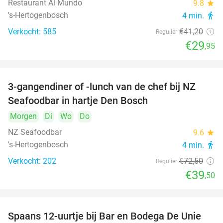
Restaurant Al Mundo
9.8
star
's-Hertogenbosch
4 min.
directions_walk
Verkocht: 585
€41
,20
Regulier
€29
,95
3-gangendiner of -lunch van de chef bij NZ
46%
Seafoodbar in hartje Den Bosch
Morgen
Di
Wo
Do
NZ Seafoodbar
9.6
star
's-Hertogenbosch
4 min.
directions_walk
Verkocht: 202
€72
,50
Regulier
€39
,50
Spaans 12-uurtje bij Bar en Bodega De Unie
42%