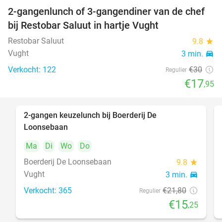
2-gangenlunch of 3-gangendiner van de chef
40%
bij Restobar Saluut in hartje Vught
Restobar Saluut
9.8
star
Vught
3 min.
directions_car
Verkocht: 122
€30
Regulier
€17
,95
2-gangen keuzelunch bij Boerderij De
30%
Loonsebaan
Ma
Di
Wo
Do
Boerderij De Loonsebaan
9.8
star
Vught
3 min.
directions_car
Verkocht: 365
€21
,80
Regulier
€15
,25