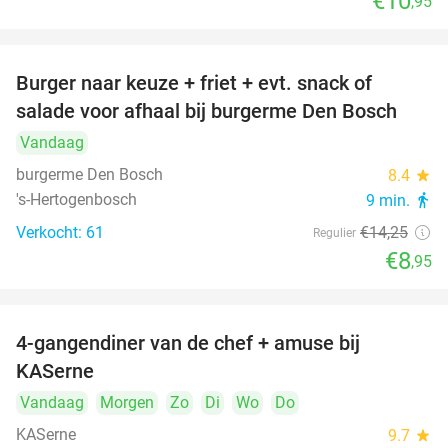
€10
,95
Burger naar keuze + friet + evt. snack of
37%
salade voor afhaal bij burgerme Den Bosch
Vandaag
burgerme Den Bosch
8.4
star
's-Hertogenbosch
9 min.
directions_walk
Verkocht: 61
€14
,25
Regulier
€8
,95
4-gangendiner van de chef + amuse bij
39%
KASerne
Vandaag
Morgen
Zo
Di
Wo
Do
KASerne
9.7
star