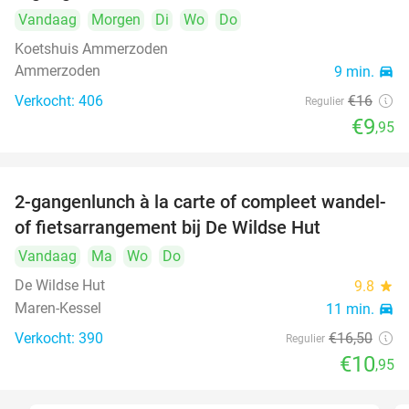
Vandaag
Morgen
Di
Wo
Do
Koetshuis Ammerzoden
Ammerzoden
9 min.
directions_car
Verkocht: 406
€16
Regulier
€9
,95
2-gangenlunch à la carte of compleet wandel-
34%
of fietsarrangement bij De Wildse Hut
Vandaag
Ma
Wo
Do
De Wildse Hut
9.8
star
Maren-Kessel
11 min.
directions_car
Verkocht: 390
€16
,50
Regulier
€10
,95