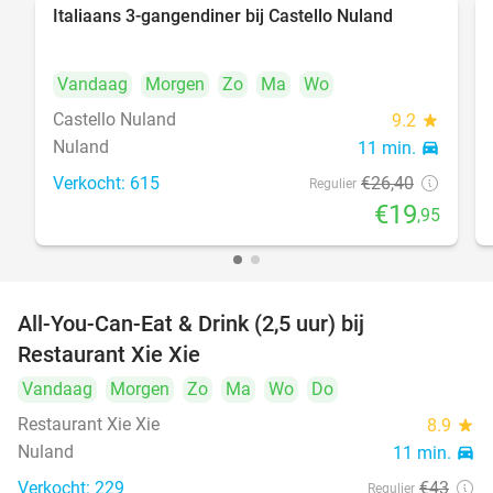
Italiaans 3-gangendiner bij Castello Nuland
24%
Vandaag
Morgen
Zo
Ma
Wo
Castello Nuland
9.2
star
Nuland
11 min.
directions_car
Verkocht: 615
€26
,40
Regulier
€19
,95
All-You-Can-Eat & Drink (2,5 uur) bij
17%
Restaurant Xie Xie
Vandaag
Morgen
Zo
Ma
Wo
Do
Restaurant Xie Xie
8.9
star
Nuland
11 min.
directions_car
Verkocht: 229
€43
Regulier