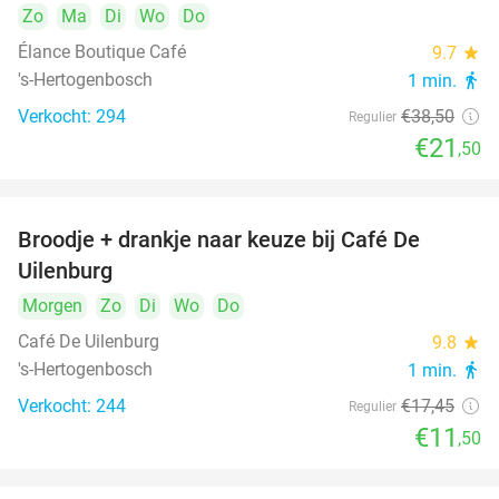
Zo
Ma
Di
Wo
Do
Élance Boutique Café
9.7
star
's-Hertogenbosch
1 min.
directions_walk
Verkocht: 294
€38
,50
Regulier
€21
,50
Broodje + drankje naar keuze bij Café De
34%
Uilenburg
Morgen
Zo
Di
Wo
Do
Café De Uilenburg
9.8
star
's-Hertogenbosch
1 min.
directions_walk
Verkocht: 244
€17
,45
Regulier
€11
,50