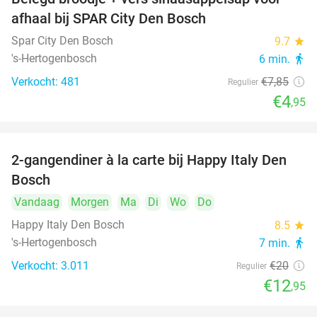
37%
afhaal bij SPAR City Den Bosch
Spar City Den Bosch
9.7
star
's-Hertogenbosch
6 min.
directions_walk
Verkocht: 481
€7
,85
Regulier
€4
,95
2-gangendiner à la carte bij Happy Italy Den
35%
Bosch
Vandaag
Morgen
Ma
Di
Wo
Do
Happy Italy Den Bosch
8.5
star
's-Hertogenbosch
7 min.
directions_walk
Verkocht: 3.011
€20
Regulier
€12
,95