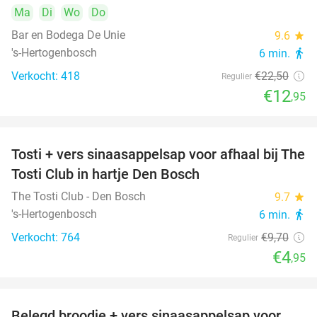
Ma
Di
Wo
Do
Bar en Bodega De Unie
9.6
star
's-Hertogenbosch
6 min.
directions_walk
Verkocht: 418
€22
,50
Regulier
€12
,95
Tosti + vers sinaasappelsap voor afhaal bij The
49%
Tosti Club in hartje Den Bosch
The Tosti Club - Den Bosch
9.7
star
's-Hertogenbosch
6 min.
directions_walk
Verkocht: 764
€9
,70
Regulier
€4
,95
Belegd broodje + vers sinaasappelsap voor