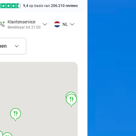
9,4
op basis van
206.210 reviews
Klantenservice
NL
Bereikbaar tot 21:00
nen
food
food
food
d