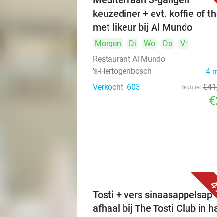
Mediterraan 3-gangen
keuzediner + evt. koffie of t
met likeur bij Al Mundo
Morgen
Di
Wo
Do
Vr
Restaurant Al Mundo
's-Hertogenbosch
4 
Verkocht: 603
€41
Regulier
€
4
Tosti + vers sinaasappelsap 
afhaal bij The Tosti Club in h