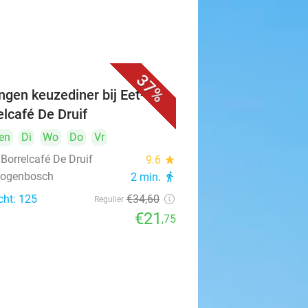
37%
ngen keuzediner bij Eet- &
elcafé De Druif
en
Di
Wo
Do
Vr
 Borrelcafé De Druif
9.6
star
rtogenbosch
2 min.
directions_walk
cht: 125
€34
,60
Regulier
€21
,75