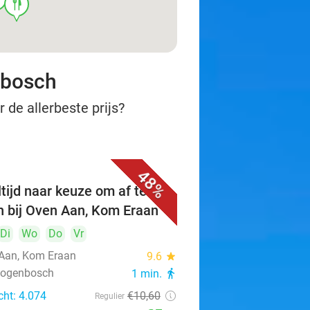
food
nbosch
 de allerbeste prijs?
48%
tijd naar keuze om af te
n bij Oven Aan, Kom Eraan
Di
Wo
Do
Vr
Aan, Kom Eraan
9.6
star
rtogenbosch
1 min.
directions_walk
cht: 4.074
€10
,60
Regulier