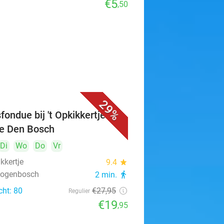
€5
,50
29%
fondue bij 't Opkikkertje in
je Den Bosch
Di
Wo
Do
Vr
ikkertje
9.4
star
rtogenbosch
2 min.
directions_walk
cht: 80
€27
,95
Regulier
€19
,95