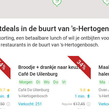
food
tdeals in de buurt van 's-Hertoge
rting, een betaalbare lunch of wil je ontbijten voor
e restaurants in de buurt van 's-Hertogenbosch.
4%
34%
Broodje + drankje naar keuze bij
Maal
Café De Uilenburg
hale
Morgen
Di
Wo
Do
Vr
Ma
Café De Uilenburg
Oven 
9.7
star
9.8
star
's-Hertogenbosch
's-He
min.
directions_walk
1 min.
directions_walk
,50
Verkocht: 251
€17
,45
Verko
Regulier