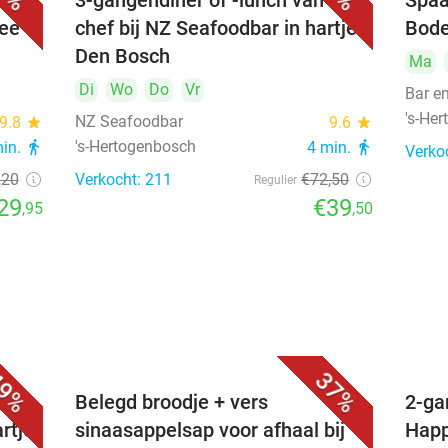
3-gangendiner of -lunch van de
Spaa
hee
chef bij NZ Seafoodbar in hartje
Bode
Den Bosch
Ma
Di
Wo
Do
Vr
Bar e
's-He
NZ Seafoodbar
9.8
star
9.6
star
's-Hertogenbosch
min.
directions_walk
4 min.
directions_walk
Verko
,20
Verkocht: 211
€72
,50
Regulier
29
€39
,95
,50
9%
37%
voor
Belegd broodje + vers
2-ga
artje
sinaasappelsap voor afhaal bij
Happ