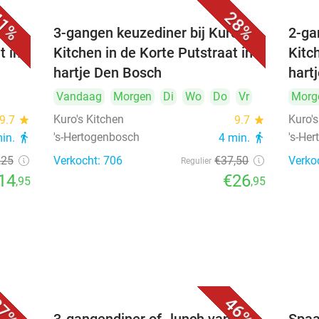
1%
28%
's
3-gangen keuzediner bij Kuro's
2-ga
t in
Kitchen in de Korte Putstraat in
Kitc
hartje Den Bosch
hart
Vandaag
Morgen
Di
Wo
Do
Vr
Morg
Kuro's Kitchen
Kuro's
9.7
star
9.7
star
's-Hertogenbosch
's-He
min.
directions_walk
4 min.
directions_walk
,25
Verkocht: 706
€37
,50
Verko
Regulier
14
€26
,95
,95
7%
46%