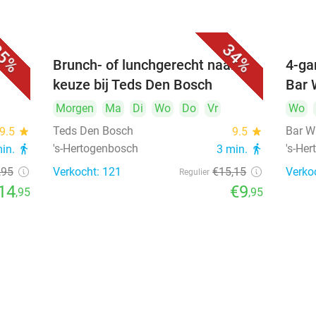
5%
34%
unch
Brunch- of lunchgerecht naar
4-ga
keuze bij Teds Den Bosch
Bar 
Morgen
Ma
Di
Wo
Do
Vr
Wo
Teds Den Bosch
Bar W
9.5
star
9.5
star
's-Hertogenbosch
's-He
min.
directions_walk
3 min.
directions_walk
,95
Verkocht: 121
€15
,15
Verko
Regulier
14
€9
,95
,95