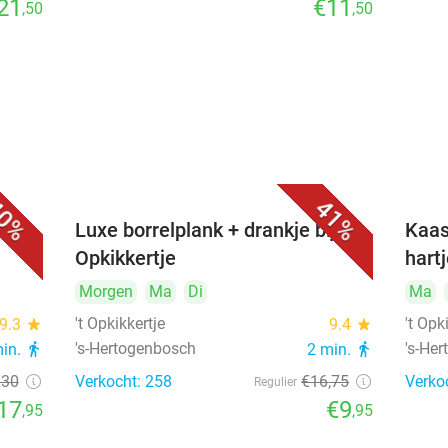
21
€11
,50
,50
0%
41%
&
Luxe borrelplank + drankje bij 't
Kaas
Opkikkertje
hart
Morgen
Ma
Di
Ma
't Opkikkertje
't Opk
9.3
star
9.4
star
's-Hertogenbosch
's-He
min.
directions_walk
2 min.
directions_walk
€30
Verkocht: 258
€16
,75
Verko
Regulier
17
€9
,95
,95