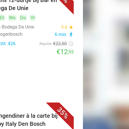
ns 12-uurtje bij Bar en
ga De Unie
Di
Wo
Do
Vr
n Bodega De Unie
9.6
star
rtogenbosch
6 min.
directions_walk
cht: 426
€22
,50
Regulier
€12
,95
35%
ngendiner à la carte bij
y Italy Den Bosch