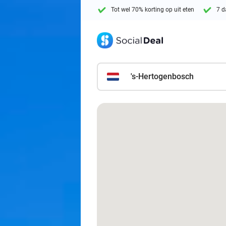
Tot wel 70% korting op uit eten
7 d
's-Hertogenbosch