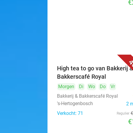
€
4
High tea to go van Bakkerij 
Bakkerscafé Royal
Morgen
Di
Wo
Do
Vr
Bakkerij & Bakkerscafé Royal
's-Hertogenbosch
2 
Verkocht: 71
Regulier
€