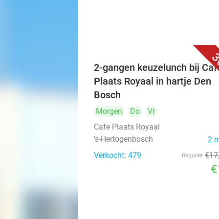
3
2-gangen keuzelunch bij Caf
Plaats Royaal in hartje Den
Bosch
Morgen
Do
Vr
Cafe Plaats Royaal
's-Hertogenbosch
2 
Verkocht: 479
€17
Regulier
€