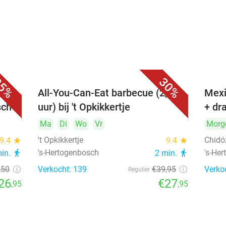
5%
30%
All-You-Can-Eat barbecue (2,5
Mexi
sch
uur) bij 't Opkikkertje
+ dr
Ma
Di
Wo
Vr
Morg
't Opkikkertje
Chidó
9.4
star
9.4
star
's-Hertogenbosch
's-He
min.
directions_walk
2 min.
directions_walk
,50
Verkocht: 139
€39
,95
Verko
Regulier
26
€27
,95
,95