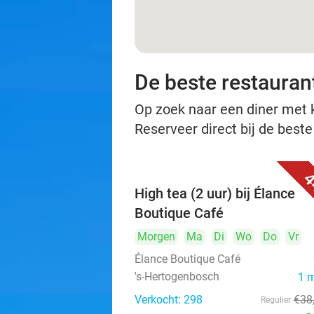
De beste restauran
Op zoek naar een diner met ko
Reserveer direct bij de best
4
High tea (2 uur) bij Élance
Boutique Café
Morgen
Ma
Di
Wo
Do
Vr
Élance Boutique Café
's-Hertogenbosch
1 
Verkocht: 298
€38
Regulier