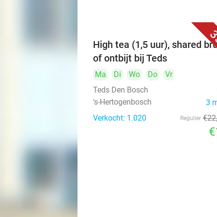
3
High tea (1,5 uur), shared br
of ontbijt bij Teds
Ma
Di
Wo
Do
Vr
Teds Den Bosch
's-Hertogenbosch
3 
Verkocht: 1.020
€22
Regulier
€