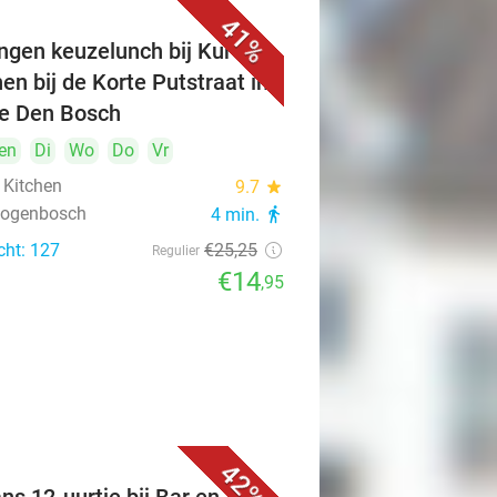
41%
ngen keuzelunch bij Kuro's
hen bij de Korte Putstraat in
je Den Bosch
en
Di
Wo
Do
Vr
 Kitchen
9.7
star
rtogenbosch
4 min.
directions_walk
cht: 127
€25
,25
Regulier
€14
,95
42%