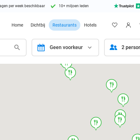
agen per week beschikbaar
10+ miljoen leden
Home
Dichtbij
Restaurants
Hotels
calendar
Geen voorkeur
2 perso
food
food
food
food
food
food
food
food
foo