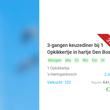
3
3-gangen keuzediner bij 't
Opkikkertje in hartje Den Bo
Morgen
Ma
Di
Wo
Do
Vr
't Opkikkertje
's-Hertogenbosch
2 
Verkocht: 102
€41
Regulier
€