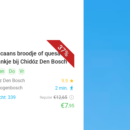
37%
caans broodje of quesadilla
ankje bij Chidóz Den Bosch
en
Do
Vr
z Den Bosch
9.9
star
rtogenbosch
2 min.
directions_walk
cht: 339
€12
,65
Regulier
€7
,95