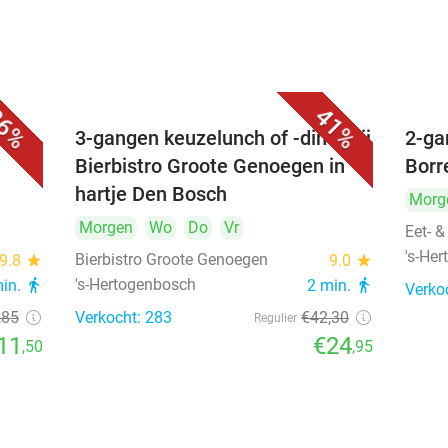
6%
41%
é
3-gangen keuzelunch of -diner bij
2-ga
Bierbistro Groote Genoegen in
Borr
hartje Den Bosch
Morg
Morgen
Wo
Do
Vr
Eet- &
's-He
Bierbistro Groote Genoegen
9.8
star
9.0
star
's-Hertogenbosch
min.
directions_walk
2 min.
directions_walk
Verko
,85
Verkocht: 283
€42
,30
Regulier
11
€24
,50
,95